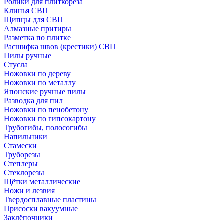
Ролики для плиткореза
Клинья СВП
Щипцы для СВП
Алмазные притиры
Разметка по плитке
Расшифка швов (крестики) СВП
Пилы ручные
Стусла
Ножовки по дереву
Ножовки по металлу
Японские ручные пилы
Разводка для пил
Ножовки по пенобетону
Ножовки по гипсокартону
Трубогибы, полосогибы
Напильники
Стамески
Труборезы
Степлеры
Стеклорезы
Щётки металлические
Ножи и лезвия
Твердосплавные пластины
Присоски вакуумные
Заклёпочники