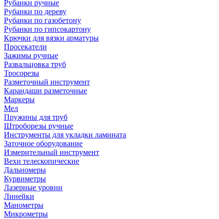
Рубанки ручные
Рубанки по дереву
Рубанки по газобетону
Рубанки по гипсокартону
Крючки для вязки арматуры
Просекатели
Зажимы ручные
Развальцовка труб
Тросорезы
Разметочный инструмент
Карандаши разметочные
Маркеры
Мел
Пружины для труб
Штроборезы ручные
Инструменты для укладки ламината
Заточное оборудование
Измерительный инструмент
Вехи телескопические
Дальномеры
Курвиметры
Лазерные уровни
Линейки
Манометры
Микрометры