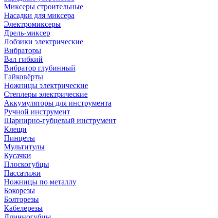
Миксеры строительные
Насадки для миксера
Электромиксеры
Дрель-миксер
Лобзики электрические
Вибраторы
Вал гибкий
Вибратор глубинный
Гайковёрты
Ножницы электрические
Степлеры электрические
Аккумуляторы для инструмента
Ручной инструмент
Шарнирно-губцевый инструмент
Клещи
Пинцеты
Мультитулы
Кусачки
Плоскогубцы
Пассатижи
Ножницы по металлу
Бокорезы
Болторезы
Кабелерезы
Длинногубцы