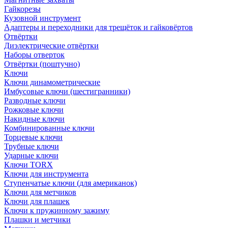
Гайкорезы
Кузовной инструмент
Адаптеры и переходники для трещёток и гайковёртов
Отвёртки
Диэлектрические отвёртки
Наборы отверток
Отвёртки (поштучно)
Ключи
Ключи динамометрические
Имбусовые ключи (шестигранники)
Разводные ключи
Рожковые ключи
Накидные ключи
Комбинированные ключи
Торцевые ключи
Трубные ключи
Ударные ключи
Ключи TORX
Ключи для инструмента
Ступенчатые ключи (для американок)
Ключи для метчиков
Ключи для плашек
Ключи к пружинному зажиму
Плашки и метчики