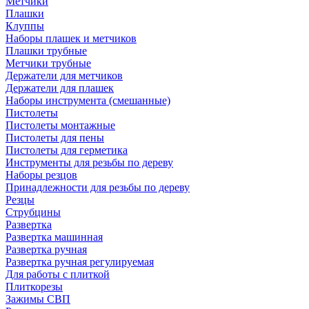
Метчики
Плашки
Клуппы
Наборы плашек и метчиков
Плашки трубные
Метчики трубные
Держатели для метчиков
Держатели для плашек
Наборы инструмента (смешанные)
Пистолеты
Пистолеты монтажные
Пистолеты для пены
Пистолеты для герметика
Инструменты для резьбы по дереву
Наборы резцов
Принадлежности для резьбы по дереву
Резцы
Струбцины
Развертка
Развертка машинная
Развертка ручная
Развертка ручная регулируемая
Для работы с плиткой
Плиткорезы
Зажимы СВП