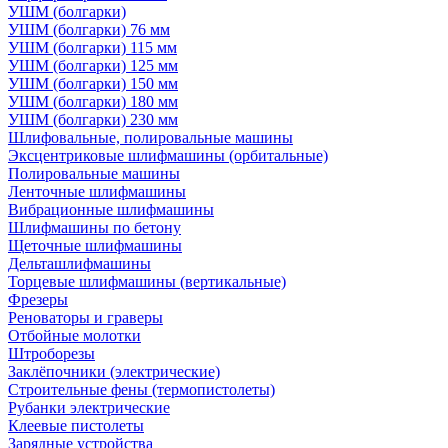
УШМ (болгарки)
УШМ (болгарки) 76 мм
УШМ (болгарки) 115 мм
УШМ (болгарки) 125 мм
УШМ (болгарки) 150 мм
УШМ (болгарки) 180 мм
УШМ (болгарки) 230 мм
Шлифовальные, полировальные машины
Эксцентриковые шлифмашины (орбитальные)
Полировальные машины
Ленточные шлифмашины
Вибрационные шлифмашины
Шлифмашины по бетону
Щеточные шлифмашины
Дельташлифмашины
Торцевые шлифмашины (вертикальные)
Фрезеры
Реноваторы и граверы
Отбойные молотки
Штроборезы
Заклёпочники (электрические)
Строительные фены (термопистолеты)
Рубанки электрические
Клеевые пистолеты
Зарядные устройства