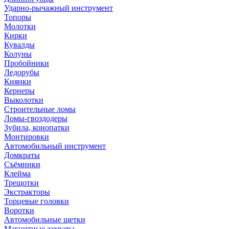
Ударно-рычажный инструмент
Топоры
Молотки
Кирки
Кувалды
Колуны
Пробойники
Ледорубы
Киянки
Кернеры
Выколотки
Строительные ломы
Ломы-гвоздодеры
Зубила, конопатки
Монтировки
Автомобильный инструмент
Домкраты
Съёмники
Клейма
Трещотки
Экстракторы
Торцевые головки
Воротки
Автомобильные щетки
Магнитные захваты