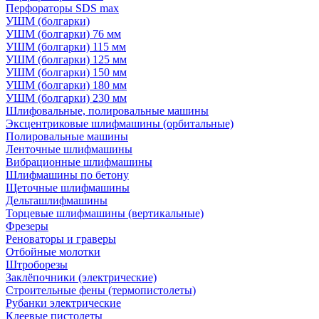
Перфораторы SDS max
УШМ (болгарки)
УШМ (болгарки) 76 мм
УШМ (болгарки) 115 мм
УШМ (болгарки) 125 мм
УШМ (болгарки) 150 мм
УШМ (болгарки) 180 мм
УШМ (болгарки) 230 мм
Шлифовальные, полировальные машины
Эксцентриковые шлифмашины (орбитальные)
Полировальные машины
Ленточные шлифмашины
Вибрационные шлифмашины
Шлифмашины по бетону
Щеточные шлифмашины
Дельташлифмашины
Торцевые шлифмашины (вертикальные)
Фрезеры
Реноваторы и граверы
Отбойные молотки
Штроборезы
Заклёпочники (электрические)
Строительные фены (термопистолеты)
Рубанки электрические
Клеевые пистолеты