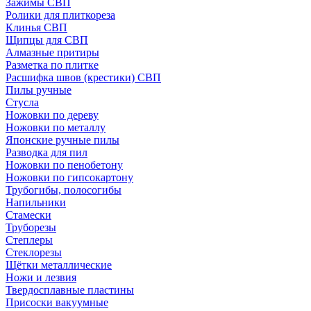
Зажимы СВП
Ролики для плиткореза
Клинья СВП
Щипцы для СВП
Алмазные притиры
Разметка по плитке
Расшифка швов (крестики) СВП
Пилы ручные
Стусла
Ножовки по дереву
Ножовки по металлу
Японские ручные пилы
Разводка для пил
Ножовки по пенобетону
Ножовки по гипсокартону
Трубогибы, полосогибы
Напильники
Стамески
Труборезы
Степлеры
Стеклорезы
Щётки металлические
Ножи и лезвия
Твердосплавные пластины
Присоски вакуумные