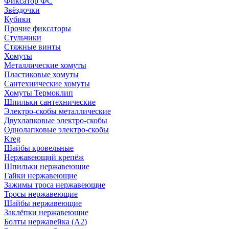
Фиксатор ФС
Звёздочки
Кубики
Прочие фиксаторы
Стульчики
Стяжные винты
Хомуты
Металлические хомуты
Пластиковые хомуты
Сантехнические хомуты
Хомуты Термоклип
Шпильки сантехнические
Электро-скобы металлические
Двухлапковые электро-скобы
Однолапковые электро-скобы
Kreg
Шайбы кровельные
Нержавеющий крепёж
Шпильки нержавеющие
Гайки нержавеющие
Зажимы троса нержавеющие
Тросы нержавеющие
Шайбы нержавеющие
Заклёпки нержавеющие
Болты нержавейка (А2)