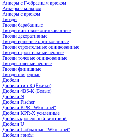
Анкеры с Г-образным крюком
Анкеры с кольцом
Анкеры с крюком
Гвозди
Гвозди барабанные
Гвозди винтовые оцинкованные
Гвозди декоративные
Гвозди ершеные оцинкованные
Гвозди строительные оцинкованные
Гвозди строительные чёрные
Гвозди толевые оцинкованные
Гвозди толевые чёрные
Гвозди финишные
Гвозди шиферные
Дюбели
Дюбели тип К (Ёжики)
Дюбели 4BS-K (Белые)
Дюбели N
Дюбели Fischer
Дюбели KPR "Wkret-met"
Дюбели KPR-Х усиленные
Дюбель кровельный винтовой
Дюбели U
Дюбели Г-образные "Wkret-met"
Дюбели грибы