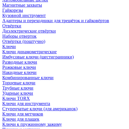
Магнитные захваты
Гайкорезы
Кузовной инструмент
Адаптеры и переходники для трещёток и гайковёртов
Отвёртки
Диэлектрические отвёртки
Наборы отверток
Отвёртки (поштучно)
Ключи
Ключи динамометрические
Имбусовые ключи (шестигранники)
Разводные ключи
Рожковые ключи
Накидные ключи
Комбинированные ключи
Торцевые ключи
Трубные ключи
Ударные ключи
Ключи TORX
Ключи для инструмента
Ступенчатые ключи (для американок)
Ключи для метчиков
Ключи для плашек
Ключи к пружинному зажиму