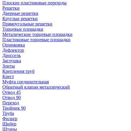
Плоские пластиковые переходы
Решетки
Дверные решетки
Круглые решетки
Прямоугольные решетки
Торцевые площадки
Металические торцевые площадки
Пластиковые торцевые площадки
Оцинковка
Дефлектор
Дроссель
Заглушка
Зонты
Крепления труб
Крест
Муфта соединительная
Обратный клапан металлический
Отвод 45
Отвод 90
Переход
Тройник 90
Труба
Фильтр
Шибер
Штаны