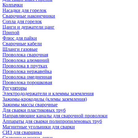
Колпачки
Насадки для горелок
Сварочные наконечники
Сопла для горелок
Цанги и держатели цанг
Припой
Флюс для пайки
Сварочные кабели
Шланги газовые
Проволока сварочная
Проволока алюминий
Проволока в прутках
Проволока нержавейка
Проволока омедненная
Проволока порошковая
Регуляторы
Электрододержатели и клеммы заземления
Зажимы-крокодилы (клемы заземления)
Зажимы массы сварочные
Для сварки пластиковых труб
Направляющие каналы для сварочной проволоки
Аппараты для сварки полипропиленовых труб
Магнитные угольники для сварки
СИЗ для сварщика
Сварочные маски, очки