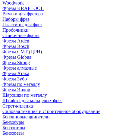
Woodwork
Фрезы KRAFTOOL
Втулки для фрезера
Наборы фрез
Пластины для фрез
Пробочники
Станочные фрезы
Фрезы Arden
Фрезы Bosch
Фрезы CMT (ЦРИ)
Фрезы Globus
Фрезы Strong
Фрезы алмазные
Фрезы Атака
Фрезы Зубр
Фрезы по металлу
Фрезы Энкор
Шарошки по металлу
Штифты для кольцевых фрез
Стретч-пленка
Силовая техника и строительное оборудование
Бензиновые двигатели
Бензобуры
Бензопилы
Бензорезы