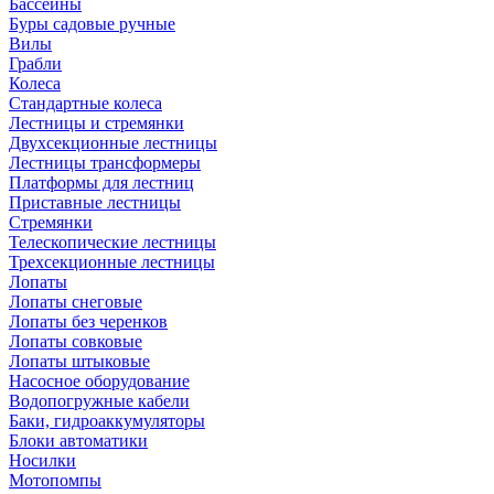
Бассейны
Буры садовые ручные
Вилы
Грабли
Колеса
Стандартные колеса
Лестницы и стремянки
Двухсекционные лестницы
Лестницы трансформеры
Платформы для лестниц
Приставные лестницы
Стремянки
Телескопические лестницы
Трехсекционные лестницы
Лопаты
Лопаты снеговые
Лопаты без черенков
Лопаты совковые
Лопаты штыковые
Насосное оборудование
Водопогружные кабели
Баки, гидроаккумуляторы
Блоки автоматики
Носилки
Мотопомпы