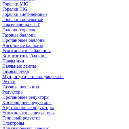
Горелки MIG
Горелки TIG
Горелки ацетиленовые
Горелки кровельные
Плазматроны CUT
Головки горелок
Газовые баллоны
Пропановые баллоны
Аргоновые баллоны
Углекислотные баллоны
Композитные баллоны
Паяльники
Паяльные лампы
Газовая резка
Мундштуки, гильзы для резака
Резаки
Газовые паяльники
Редукторы
Пропановые редукторы
Кислородные редукторы
Ацетиленовые редукторы
Углекислотные редукторы
Гелиевый редуктор
Электроды
Для сварочных горелок