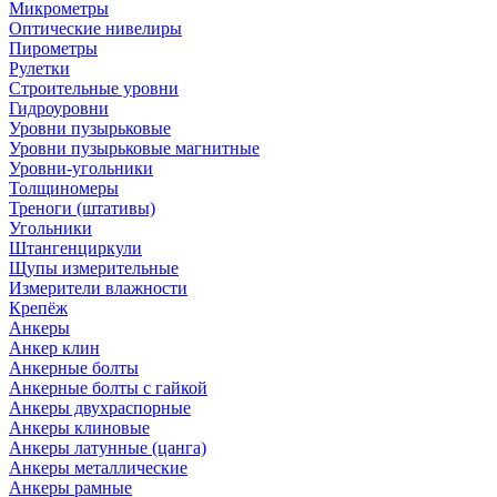
Микрометры
Оптические нивелиры
Пирометры
Рулетки
Строительные уровни
Гидроуровни
Уровни пузырьковые
Уровни пузырьковые магнитные
Уровни-угольники
Толщиномеры
Треноги (штативы)
Угольники
Штангенциркули
Щупы измерительные
Измерители влажности
Крепёж
Анкеры
Анкер клин
Анкерные болты
Анкерные болты с гайкой
Анкеры двухраспорные
Анкеры клиновые
Анкеры латунные (цанга)
Анкеры металлические
Анкеры рамные