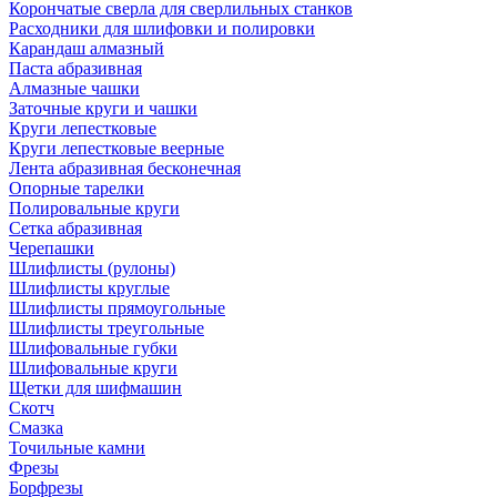
Корончатые сверла для сверлильных станков
Расходники для шлифовки и полировки
Карандаш алмазный
Паста абразивная
Алмазные чашки
Заточные круги и чашки
Круги лепестковые
Круги лепестковые веерные
Лента абразивная бесконечная
Опорные тарелки
Полировальные круги
Сетка абразивная
Черепашки
Шлифлисты (рулоны)
Шлифлисты круглые
Шлифлисты прямоугольные
Шлифлисты треугольные
Шлифовальные губки
Шлифовальные круги
Щетки для шифмашин
Скотч
Смазка
Точильные камни
Фрезы
Борфрезы