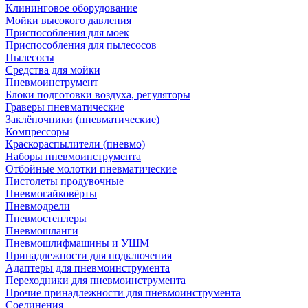
Клининговое оборудование
Мойки высокого давления
Приспособления для моек
Приспособления для пылесосов
Пылесосы
Средства для мойки
Пневмоинструмент
Блоки подготовки воздуха, регуляторы
Граверы пневматические
Заклёпочники (пневматические)
Компрессоры
Краскораспылители (пневмо)
Наборы пневмоинструмента
Отбойные молотки пневматические
Пистолеты продувочные
Пневмогайковёрты
Пневмодрели
Пневмостеплеры
Пневмошланги
Пневмошлифмашины и УШМ
Принадлежности для подключения
Адаптеры для пневмоинструмента
Переходники для пневмоинструмента
Прочие принадлежности для пневмоинструмента
Соединения