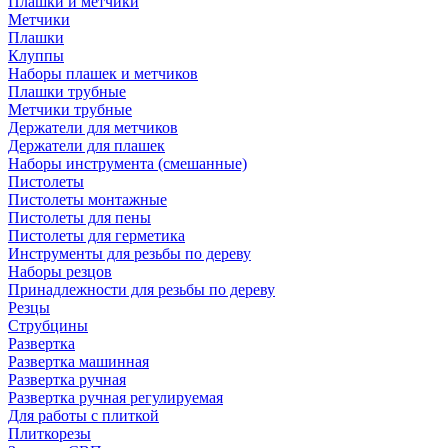
Плашки и метчики
Метчики
Плашки
Клуппы
Наборы плашек и метчиков
Плашки трубные
Метчики трубные
Держатели для метчиков
Держатели для плашек
Наборы инструмента (смешанные)
Пистолеты
Пистолеты монтажные
Пистолеты для пены
Пистолеты для герметика
Инструменты для резьбы по дереву
Наборы резцов
Принадлежности для резьбы по дереву
Резцы
Струбцины
Развертка
Развертка машинная
Развертка ручная
Развертка ручная регулируемая
Для работы с плиткой
Плиткорезы