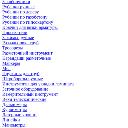
Заклёпочники
Рубанки ручные
Рубанки по дереву
Рубанки по газобетону
Рубанки по гипсокартону
Крючки для вязки арматуры
Просекатели
Зажимы ручные
Развальцовка труб
Тросорезы
Разметочный инструмент
Карандаши разметочные
Маркеры
Мел
Пружины для труб
Штроборезы ручные
Инструменты для укладки ламината
Заточное оборудование
Измерительный инструмент
Вехи телескопические
Дальномеры
Курвиметры
Лазерные уровни
Линейки
Манометры