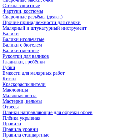
Стёкла защитные
Фартуки, костюмы
Сварочные разъёмы (деакт.)
Прочие принадлежности для сварки
Малярный и штукатурный инструмент
Валики
Валики игольчатые
Валики с бюгелем
Валики сменные
Рукоятки для валиков
Гладилки, гребёнки
Губки
Емкости для малярных работ
Кисти
Краскораспылители
Макловицы
Малярная лента
Мастерки, кельмы
Отвесы
Планки направляющие для обрезки обоев
Плёнка укрывная
Правила
Правила-уровни
Правила стандартные