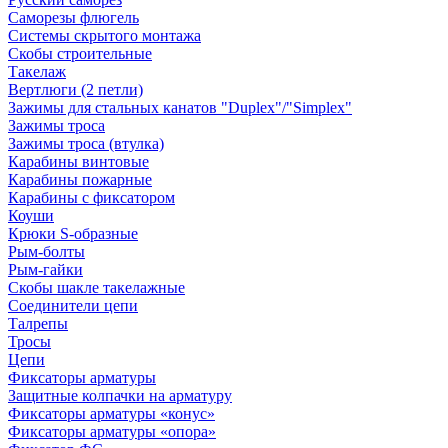
Саморезы флюгель
Системы скрытого монтажа
Скобы строительные
Такелаж
Вертлюги (2 петли)
Зажимы для стальных канатов "Duplex"/"Simplex"
Зажимы троса
Зажимы троса (втулка)
Карабины винтовые
Карабины пожарные
Карабины с фиксатором
Коуши
Крюки S-образные
Рым-болты
Рым-гайки
Скобы шакле такелажные
Соединители цепи
Талрепы
Тросы
Цепи
Фиксаторы арматуры
Защитные колпачки на арматуру
Фиксаторы арматуры «конус»
Фиксаторы арматуры «опора»