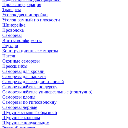
Прочая перфорация
Траверсы
Уголок для шинорейки
Уголок рамный по плоскости
Шинорейка
Проволока
Саморезы
Винты-конфирматы
Глухари
Конструкционные саморезы
Нагели
Оконные саморезы
Прессшайбы
Саморезы для кровли
Саморезы для паркета
Саморезы для сендвич-панелей
Саморезы жёлтые по дереву
Саморезы жёлтые универсальные (поштучно)
Саморезы клопы
Саморезы по гипсоволокну
Саморезы чёрные
Шуруп костыль Г-образный
Шурупы с кольцом
Шурупы с полукольцом
Русский саморез