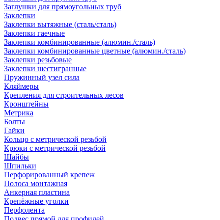
Заглушки для прямоугольных труб
Заклепки
Заклепки вытяжные (сталь/сталь)
Заклепки гаечные
Заклепки комбинированные (алюмин./сталь)
Заклепки комбинированные цветные (алюмин./сталь)
Заклепки резьбовые
Заклепки шестигранные
Пружинный узел сила
Кляймеры
Крепления для строительных лесов
Кронштейны
Метрика
Болты
Гайки
Кольцо с метрической резьбой
Крюки с метрической резьбой
Шайбы
Шпильки
Перфорированный крепеж
Полоса монтажная
Анкерная пластина
Крепёжные уголки
Перфолента
Подвес прямой для профилей