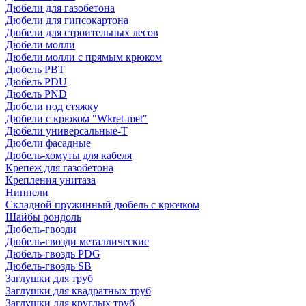
Дюбели для газобетона
Дюбели для гипсокартона
Дюбели для строительных лесов
Дюбели молли
Дюбели молли с прямым крюком
Дюбель PBT
Дюбель PDU
Дюбель PND
Дюбели под стяжку
Дюбели с крюком "Wkret-met"
Дюбели универсальные-Т
Дюбели фасадные
Дюбель-хомуты для кабеля
Крепёж для газобетона
Крепления унитаза
Ниппели
Складной пружинный дюбель с крючком
Шайбы рондоль
Дюбель-гвозди
Дюбель-гвозди металлические
Дюбель-гвоздь PDG
Дюбель-гвоздь SB
Заглушки для труб
Заглушки для квадратных труб
Заглушки для круглых труб