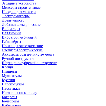
Зарядные устройства
Миксеры строительные
Насадки для миксера
Электромиксеры
Дрель-миксер
Лобзики электрические
Вибраторы
Вал гибкий
Вибратор глубинный
Гайковёрты
Ножницы электрические
Степлеры электрические
Аккумуляторы для инструмента
Ручной инструмент
Шарнирно-губцевый инструмент
Клещи
Пинцеты
Мультитулы
Кусачки
Плоскогубцы
Пассатижи
Ножницы по металлу
Бокорезы
Болторезы
Кабелерезы