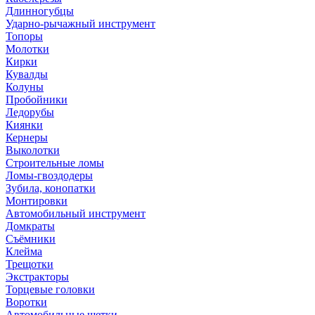
Длинногубцы
Ударно-рычажный инструмент
Топоры
Молотки
Кирки
Кувалды
Колуны
Пробойники
Ледорубы
Киянки
Кернеры
Выколотки
Строительные ломы
Ломы-гвоздодеры
Зубила, конопатки
Монтировки
Автомобильный инструмент
Домкраты
Съёмники
Клейма
Трещотки
Экстракторы
Торцевые головки
Воротки
Автомобильные щетки