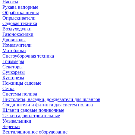
Насосы
Рукава напорные
Обработка почвы
Опрыскиватели
Садовая техника
Воздуходувки
Газонокосилки
Дровоколы
Измельчители
Мотоблоки
Снегоуборочная техника
Триммеры
Секаторы
Сучкорезы
Кусторезы
Ножницы садовые
Сетка
Системы полива
Пистолеты, насадки, дождеватели для шлангов
Соединители и фитинги для систем полива
Шланги садовые поливочные
Тачки садово-строительные
Умывальники
Черенки
Вентиляционное оборудование