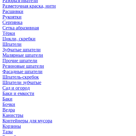
Разбрызгиватели
Разметочная краска, нити
Расшивки
Рукоятки
Серпянка
Сетка абразивная
Тёрки
Цикли, скребки
Шпатели
Зубчатые шпатели
Малярные шпатели
Прочие шпатели
Резиновые шпатели
Фасадные шпатели
Шпатель-скребок
Шпатели зубчатые
Сад и огород
Баки и емкости
Баки
Бочки
Ведра
Канистры
Контейнеры для мусора
Корзины
Тазы