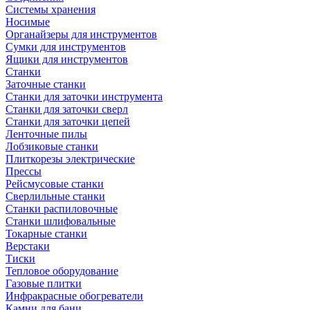
Системы хранения
Носимые
Органайзеры для инструментов
Сумки для инструментов
Ящики для инструментов
Станки
Заточные станки
Станки для заточки инструмента
Станки для заточки сверл
Станки для заточки цепей
Ленточные пилы
Лобзиковые станки
Плиткорезы электрические
Прессы
Рейсмусовые станки
Сверлильные станки
Станки распиловочные
Станки шлифовальные
Токарные станки
Верстаки
Тиски
Тепловое оборудование
Газовые плитки
Инфракрасные обогреватели
Камни для бани