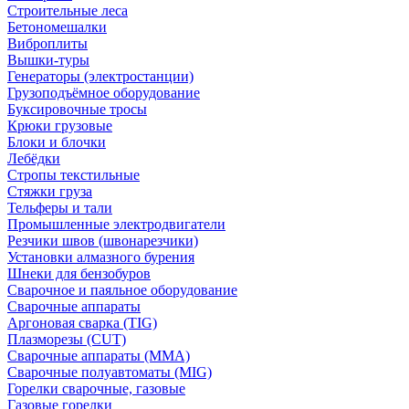
Строительные леса
Бетономешалки
Виброплиты
Вышки-туры
Генераторы (электростанции)
Грузоподъёмное оборудование
Буксировочные тросы
Крюки грузовые
Блоки и блочки
Лебёдки
Стропы текстильные
Стяжки груза
Тельферы и тали
Промышленные электродвигатели
Резчики швов (швонарезчики)
Установки алмазного бурения
Шнеки для бензобуров
Сварочное и паяльное оборудование
Сварочные аппараты
Аргоновая сварка (TIG)
Плазморезы (CUT)
Сварочные аппараты (MMA)
Сварочные полуавтоматы (MIG)
Горелки сварочные, газовые
Газовые горелки