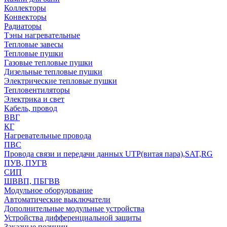
Коллекторы
Конвекторы
Радиаторы
Тэны нагревательные
Тепловые завесы
Тепловые пушки
Газовые тепловые пушки
Дизельные тепловые пушки
Электрические тепловые пушки
Тепловентиляторы
Электрика и свет
Кабель, провод
ВВГ
КГ
Нагревательные провода
ПВС
Провода связи и передачи данных UTP(витая пара),SAT,RG
ПУВ, ПУГВ
СИП
ШВВП, ПБГВВ
Модульное оборудование
Автоматические выключатели
Дополнительные модульные устройства
Устройства дифференциальной защиты
Заказные позиции