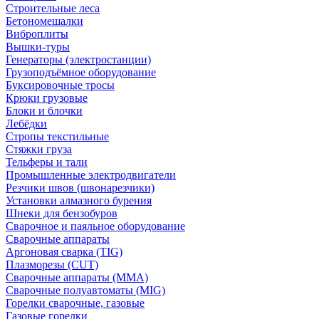
Строительные леса
Бетономешалки
Виброплиты
Вышки-туры
Генераторы (электростанции)
Грузоподъёмное оборудование
Буксировочные тросы
Крюки грузовые
Блоки и блочки
Лебёдки
Стропы текстильные
Стяжки груза
Тельферы и тали
Промышленные электродвигатели
Резчики швов (швонарезчики)
Установки алмазного бурения
Шнеки для бензобуров
Сварочное и паяльное оборудование
Сварочные аппараты
Аргоновая сварка (TIG)
Плазморезы (CUT)
Сварочные аппараты (MMA)
Сварочные полуавтоматы (MIG)
Горелки сварочные, газовые
Газовые горелки