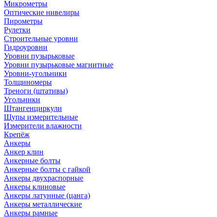
Микрометры
Оптические нивелиры
Пирометры
Рулетки
Строительные уровни
Гидроуровни
Уровни пузырьковые
Уровни пузырьковые магнитные
Уровни-угольники
Толщиномеры
Треноги (штативы)
Угольники
Штангенциркули
Щупы измерительные
Измерители влажности
Крепёж
Анкеры
Анкер клин
Анкерные болты
Анкерные болты с гайкой
Анкеры двухраспорные
Анкеры клиновые
Анкеры латунные (цанга)
Анкеры металлические
Анкеры рамные