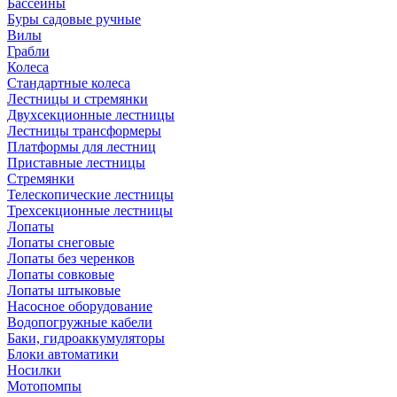
Бассейны
Буры садовые ручные
Вилы
Грабли
Колеса
Стандартные колеса
Лестницы и стремянки
Двухсекционные лестницы
Лестницы трансформеры
Платформы для лестниц
Приставные лестницы
Стремянки
Телескопические лестницы
Трехсекционные лестницы
Лопаты
Лопаты снеговые
Лопаты без черенков
Лопаты совковые
Лопаты штыковые
Насосное оборудование
Водопогружные кабели
Баки, гидроаккумуляторы
Блоки автоматики
Носилки
Мотопомпы