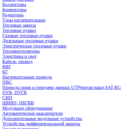
Коллекторы
Конвекторы
Радиаторы
Тэны нагревательные
Тепловые завесы
Тепловые пушки
Газовые тепловые пушки
Дизельные тепловые пушки
Электрические тепловые пушки
Тепловентиляторы
Электрика и свет
Кабель, провод
ВВГ
КГ
Нагревательные провода
ПВС
Провода связи и передачи данных UTP(витая пара),SAT,RG
ПУВ, ПУГВ
СИП
ШВВП, ПБГВВ
Модульное оборудование
Автоматические выключатели
Дополнительные модульные устройства
Устройства дифференциальной защиты
Заказные позиции