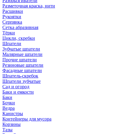
Разбрызгиватели
Разметочная краска, нити
Расшивки
Рукоятки
Серпянка
Сетка абразивная
Тёрки
Цикли, скребки
Шпатели
Зубчатые шпатели
Малярные шпатели
Прочие шпатели
Резиновые шпатели
Фасадные шпатели
Шпатель-скребок
Шпатели зубчатые
Сад и огород
Баки и емкости
Баки
Бочки
Ведра
Канистры
Контейнеры для мусора
Корзины
Тазы