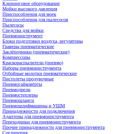
Клининговое оборудование
Мойки высокого давления
Приспособления для моек
Приспособления для пылесосов
Пылесосы
Средства для мойки
Пневмоинструмент
Блоки подготовки воздуха, регуляторы
Граверы пневматические
Заклёпочники (пневматические)
Компрессоры
Краскораспылители (пневмо)
Наборы пневмоинструмента
Отбойные молотки пневматические
Пистолеты продувочные
Пневмогайковёрты
Пневмодрели
Пневмостеплеры
Пневмошланги
Пневмошлифмашины и УШМ
Принадлежности для подключения
Адаптеры для пневмоинструмента
Переходники для пневмоинструмента
Прочие принадлежности для пневмоинструмента
Соединения