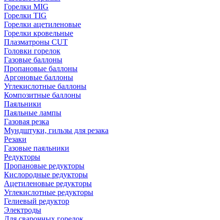
Горелки MIG
Горелки TIG
Горелки ацетиленовые
Горелки кровельные
Плазматроны CUT
Головки горелок
Газовые баллоны
Пропановые баллоны
Аргоновые баллоны
Углекислотные баллоны
Композитные баллоны
Паяльники
Паяльные лампы
Газовая резка
Мундштуки, гильзы для резака
Резаки
Газовые паяльники
Редукторы
Пропановые редукторы
Кислородные редукторы
Ацетиленовые редукторы
Углекислотные редукторы
Гелиевый редуктор
Электроды
Для сварочных горелок