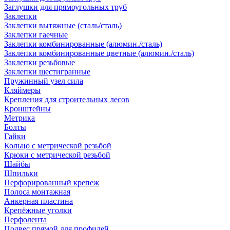
Заглушки для прямоугольных труб
Заклепки
Заклепки вытяжные (сталь/сталь)
Заклепки гаечные
Заклепки комбинированные (алюмин./сталь)
Заклепки комбинированные цветные (алюмин./сталь)
Заклепки резьбовые
Заклепки шестигранные
Пружинный узел сила
Кляймеры
Крепления для строительных лесов
Кронштейны
Метрика
Болты
Гайки
Кольцо с метрической резьбой
Крюки с метрической резьбой
Шайбы
Шпильки
Перфорированный крепеж
Полоса монтажная
Анкерная пластина
Крепёжные уголки
Перфолента
Подвес прямой для профилей