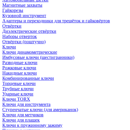
Магнитные захваты
Гайкорезы
Кузовной инструмент
Адаптеры и переходники для трещёток и гайковёртов
Отвёртки
Диэлектрические отвёртки
Наборы отверток
Отвёртки (поштучно)
Ключи
Ключи динамометрические
Имбусовые ключи (шестигранники)
Разводные ключи
Рожковые ключи
Накидные ключи
Комбинированные ключи
Торцевые ключи
Трубные ключи
Ударные ключи
Ключи TORX
Ключи для инструмента
Ступенчатые ключи (для американок)
Ключи для метчиков
Ключи для плашек
Ключи к пружинному зажиму