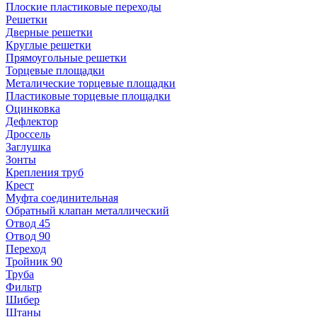
Плоские пластиковые переходы
Решетки
Дверные решетки
Круглые решетки
Прямоугольные решетки
Торцевые площадки
Металические торцевые площадки
Пластиковые торцевые площадки
Оцинковка
Дефлектор
Дроссель
Заглушка
Зонты
Крепления труб
Крест
Муфта соединительная
Обратный клапан металлический
Отвод 45
Отвод 90
Переход
Тройник 90
Труба
Фильтр
Шибер
Штаны