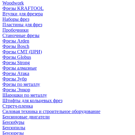
Woodwork
Фрезы KRAFTOOL
Втулки для фрезера
Наборы фрез
Пластины для фрез
Пробочники
Станочные фрезы
Фрезы Arden
Фрезы Bosch
Фрезы CMT (ЦРИ)
Фрезы Globus
Фрезы Strong
Фрезы алмазные
Фрезы Атака
Фрезы Зубр
Фрезы по металлу
Фрезы Энкор
Шарошки по металлу
Штифты для кольцевых фрез
Стретч-пленка
Силовая техника и строительное оборудование
Бензиновые двигатели
Бензобуры
Бензопилы
Бензорезы