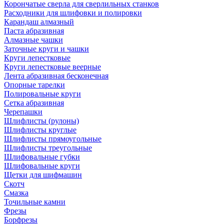
Корончатые сверла для сверлильных станков
Расходники для шлифовки и полировки
Карандаш алмазный
Паста абразивная
Алмазные чашки
Заточные круги и чашки
Круги лепестковые
Круги лепестковые веерные
Лента абразивная бесконечная
Опорные тарелки
Полировальные круги
Сетка абразивная
Черепашки
Шлифлисты (рулоны)
Шлифлисты круглые
Шлифлисты прямоугольные
Шлифлисты треугольные
Шлифовальные губки
Шлифовальные круги
Щетки для шифмашин
Скотч
Смазка
Точильные камни
Фрезы
Борфрезы