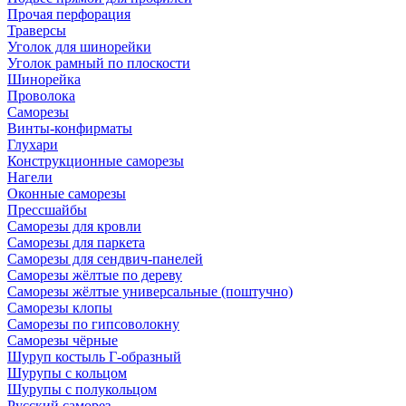
Прочая перфорация
Траверсы
Уголок для шинорейки
Уголок рамный по плоскости
Шинорейка
Проволока
Саморезы
Винты-конфирматы
Глухари
Конструкционные саморезы
Нагели
Оконные саморезы
Прессшайбы
Саморезы для кровли
Саморезы для паркета
Саморезы для сендвич-панелей
Саморезы жёлтые по дереву
Саморезы жёлтые универсальные (поштучно)
Саморезы клопы
Саморезы по гипсоволокну
Саморезы чёрные
Шуруп костыль Г-образный
Шурупы с кольцом
Шурупы с полукольцом
Русский саморез