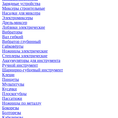
Зарядные устройства
Миксеры строительные
Насадки для миксера
Электромиксеры
Дрель-миксер
Лобзики электрические
Вибраторы
Вал гибкий
Вибратор глубинный
Гайковёрты
Ножницы электрические
Степлеры электрические
Аккумуляторы для инструмента
Ручной инструмент
Шарнирно-губцевый инструмент
Клещи
Пинцеты
Мультитулы
Кусачки
Плоскогубцы
Пассатижи
Ножницы по металлу
Бокорезы
Болторезы
Кабелерезы