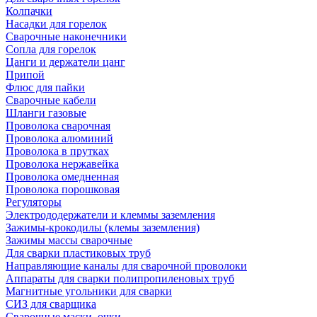
Колпачки
Насадки для горелок
Сварочные наконечники
Сопла для горелок
Цанги и держатели цанг
Припой
Флюс для пайки
Сварочные кабели
Шланги газовые
Проволока сварочная
Проволока алюминий
Проволока в прутках
Проволока нержавейка
Проволока омедненная
Проволока порошковая
Регуляторы
Электрододержатели и клеммы заземления
Зажимы-крокодилы (клемы заземления)
Зажимы массы сварочные
Для сварки пластиковых труб
Направляющие каналы для сварочной проволоки
Аппараты для сварки полипропиленовых труб
Магнитные угольники для сварки
СИЗ для сварщика
Сварочные маски, очки