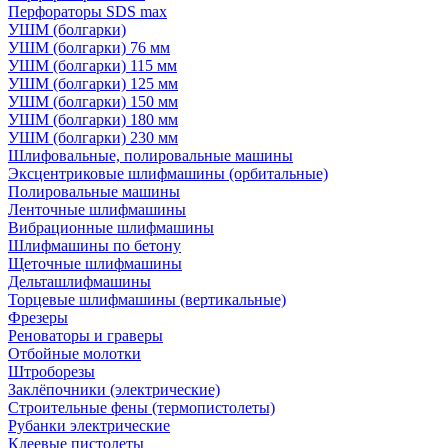
Перфораторы SDS max
УШМ (болгарки)
УШМ (болгарки) 76 мм
УШМ (болгарки) 115 мм
УШМ (болгарки) 125 мм
УШМ (болгарки) 150 мм
УШМ (болгарки) 180 мм
УШМ (болгарки) 230 мм
Шлифовальные, полировальные машины
Эксцентриковые шлифмашины (орбитальные)
Полировальные машины
Ленточные шлифмашины
Вибрационные шлифмашины
Шлифмашины по бетону
Щеточные шлифмашины
Дельташлифмашины
Торцевые шлифмашины (вертикальные)
Фрезеры
Реноваторы и граверы
Отбойные молотки
Штроборезы
Заклёпочники (электрические)
Строительные фены (термопистолеты)
Рубанки электрические
Клеевые пистолеты