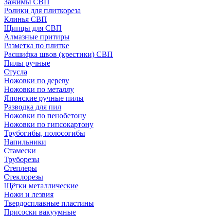
Зажимы СВП
Ролики для плиткореза
Клинья СВП
Щипцы для СВП
Алмазные притиры
Разметка по плитке
Расшифка швов (крестики) СВП
Пилы ручные
Стусла
Ножовки по дереву
Ножовки по металлу
Японские ручные пилы
Разводка для пил
Ножовки по пенобетону
Ножовки по гипсокартону
Трубогибы, полосогибы
Напильники
Стамески
Труборезы
Степлеры
Стеклорезы
Щётки металлические
Ножи и лезвия
Твердосплавные пластины
Присоски вакуумные