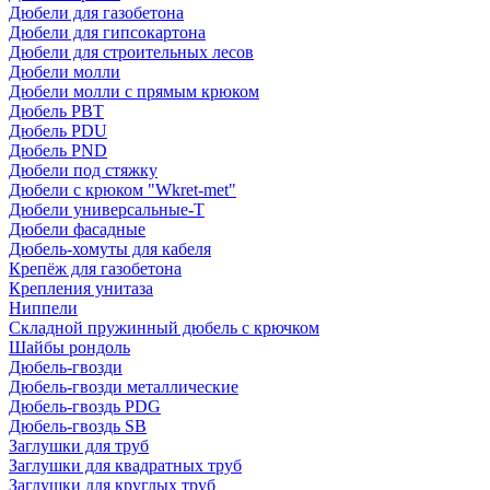
Дюбели для газобетона
Дюбели для гипсокартона
Дюбели для строительных лесов
Дюбели молли
Дюбели молли с прямым крюком
Дюбель PBT
Дюбель PDU
Дюбель PND
Дюбели под стяжку
Дюбели с крюком "Wkret-met"
Дюбели универсальные-Т
Дюбели фасадные
Дюбель-хомуты для кабеля
Крепёж для газобетона
Крепления унитаза
Ниппели
Складной пружинный дюбель с крючком
Шайбы рондоль
Дюбель-гвозди
Дюбель-гвозди металлические
Дюбель-гвоздь PDG
Дюбель-гвоздь SB
Заглушки для труб
Заглушки для квадратных труб
Заглушки для круглых труб