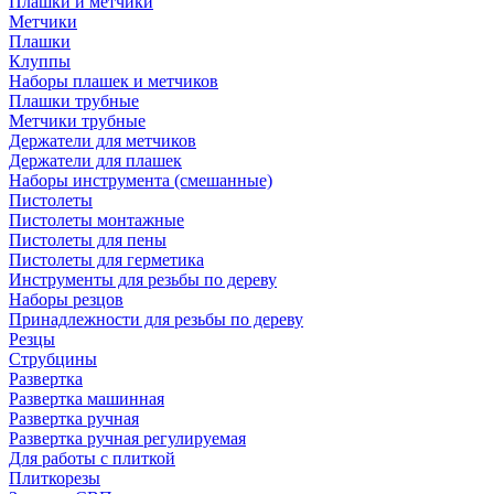
Плашки и метчики
Метчики
Плашки
Клуппы
Наборы плашек и метчиков
Плашки трубные
Метчики трубные
Держатели для метчиков
Держатели для плашек
Наборы инструмента (смешанные)
Пистолеты
Пистолеты монтажные
Пистолеты для пены
Пистолеты для герметика
Инструменты для резьбы по дереву
Наборы резцов
Принадлежности для резьбы по дереву
Резцы
Струбцины
Развертка
Развертка машинная
Развертка ручная
Развертка ручная регулируемая
Для работы с плиткой
Плиткорезы