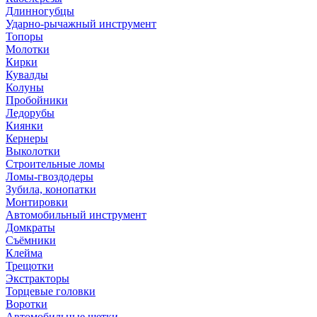
Длинногубцы
Ударно-рычажный инструмент
Топоры
Молотки
Кирки
Кувалды
Колуны
Пробойники
Ледорубы
Киянки
Кернеры
Выколотки
Строительные ломы
Ломы-гвоздодеры
Зубила, конопатки
Монтировки
Автомобильный инструмент
Домкраты
Съёмники
Клейма
Трещотки
Экстракторы
Торцевые головки
Воротки
Автомобильные щетки