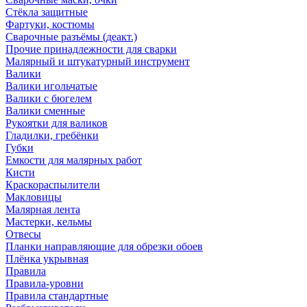
Стёкла защитные
Фартуки, костюмы
Сварочные разъёмы (деакт.)
Прочие принадлежности для сварки
Малярный и штукатурный инструмент
Валики
Валики игольчатые
Валики с бюгелем
Валики сменные
Рукоятки для валиков
Гладилки, гребёнки
Губки
Емкости для малярных работ
Кисти
Краскораспылители
Макловицы
Малярная лента
Мастерки, кельмы
Отвесы
Планки направляющие для обрезки обоев
Плёнка укрывная
Правила
Правила-уровни
Правила стандартные