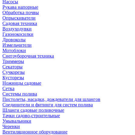
Насосы
Рукава напорные
Обработка почвы
Опрыскиватели
Садовая техника
Воздуходувки
Газонокосилки
Дровоколы
Измельчители
Мотоблоки
Снегоуборочная техника
Триммеры
Секаторы
Сучкорезы
Кусторезы
Ножницы садовые
Сетка
Системы полива
Пистолеты, насадки, дождеватели для шлангов
Соединители и фитинги для систем полива
Шланги садовые поливочные
Тачки садово-строительные
Умывальники
Черенки
Вентиляционное оборудование