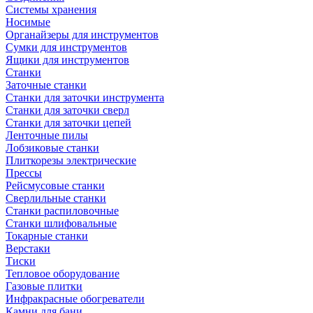
Системы хранения
Носимые
Органайзеры для инструментов
Сумки для инструментов
Ящики для инструментов
Станки
Заточные станки
Станки для заточки инструмента
Станки для заточки сверл
Станки для заточки цепей
Ленточные пилы
Лобзиковые станки
Плиткорезы электрические
Прессы
Рейсмусовые станки
Сверлильные станки
Станки распиловочные
Станки шлифовальные
Токарные станки
Верстаки
Тиски
Тепловое оборудование
Газовые плитки
Инфракрасные обогреватели
Камни для бани