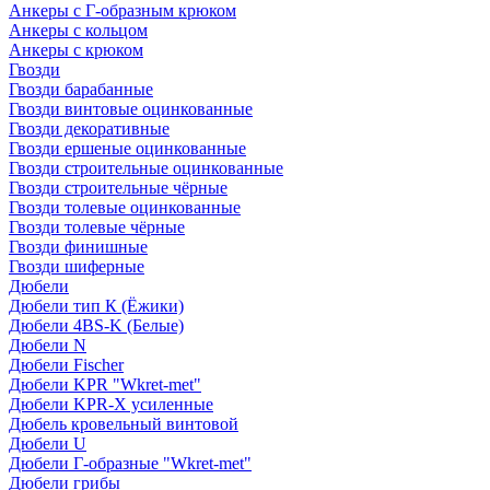
Анкеры с Г-образным крюком
Анкеры с кольцом
Анкеры с крюком
Гвозди
Гвозди барабанные
Гвозди винтовые оцинкованные
Гвозди декоративные
Гвозди ершеные оцинкованные
Гвозди строительные оцинкованные
Гвозди строительные чёрные
Гвозди толевые оцинкованные
Гвозди толевые чёрные
Гвозди финишные
Гвозди шиферные
Дюбели
Дюбели тип К (Ёжики)
Дюбели 4BS-K (Белые)
Дюбели N
Дюбели Fischer
Дюбели KPR "Wkret-met"
Дюбели KPR-Х усиленные
Дюбель кровельный винтовой
Дюбели U
Дюбели Г-образные "Wkret-met"
Дюбели грибы