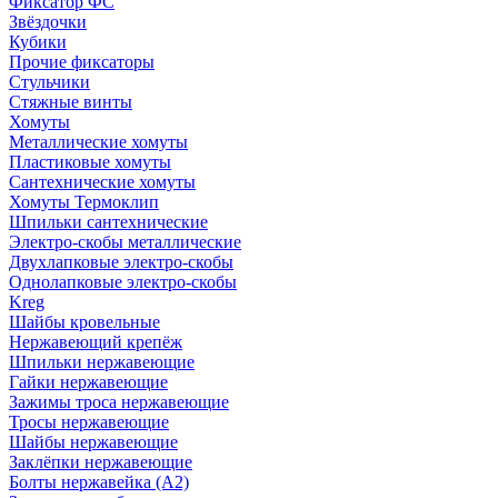
Фиксатор ФС
Звёздочки
Кубики
Прочие фиксаторы
Стульчики
Стяжные винты
Хомуты
Металлические хомуты
Пластиковые хомуты
Сантехнические хомуты
Хомуты Термоклип
Шпильки сантехнические
Электро-скобы металлические
Двухлапковые электро-скобы
Однолапковые электро-скобы
Kreg
Шайбы кровельные
Нержавеющий крепёж
Шпильки нержавеющие
Гайки нержавеющие
Зажимы троса нержавеющие
Тросы нержавеющие
Шайбы нержавеющие
Заклёпки нержавеющие
Болты нержавейка (А2)