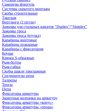
Саморезы флюгель
Системы скрытого монтажа
Скобы строительные
Такелаж
Вертлюги (2 петли)
Зажимы для стальных канатов "Duplex"/"Simplex"
Зажимы троса
Зажимы троса (втулка)
Карабины винтовые
Карабины пожарные
Карабины с фиксатором
Коуши
Крюки S-образные
Рым-болты
Рым-гайки
Скобы шакле такелажные
Соединители цепи
Талрепы
Тросы
Цепи
Фиксаторы арматуры
Защитные колпачки на арматуру
Фиксаторы арматуры «конус»
Фиксаторы арматуры «опора»