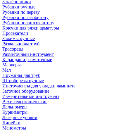
Заклёпочники
Рубанки ручные
Рубанки по дереву
Рубанки по газобетону
Рубанки по гипсокартону
Крючки для вязки арматуры
Просекатели
Зажимы ручные
Развальцовка труб
Тросорезы
Разметочный инструмент
Карандаши разметочные
Маркеры
Мел
Пружины для труб
Штроборезы ручные
Инструменты для укладки ламината
Заточное оборудование
Измерительный инструмент
Вехи телескопические
Дальномеры
Курвиметры
Лазерные уровни
Линейки
Манометры