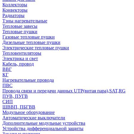
Коллекторы
Конвекторы
Радиаторы
Тэны нагревательные
Тепловые завесы
Тепловые пушки
Газовые тепловые пушки
Дизельные тепловые пушки
Электрические тепловые пушки
Тепловентиляторы
Электрика и свет
Кабель, провод
ВВГ
КГ
Нагревательные провода
ПВС
Провода связи и передачи данных UTP(витая пара),SAT,RG
ПУВ, ПУГВ
СИП
ШВВП, ПБГВВ
Модульное оборудование
Автоматические выключатели
Дополнительные модульные устройства
Устройства дифференциальной защиты
Заказные позиции