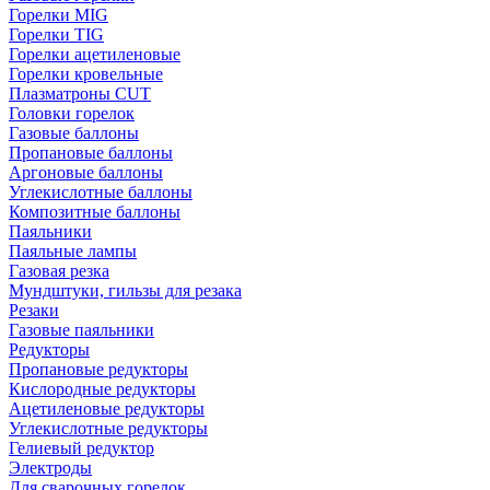
Горелки MIG
Горелки TIG
Горелки ацетиленовые
Горелки кровельные
Плазматроны CUT
Головки горелок
Газовые баллоны
Пропановые баллоны
Аргоновые баллоны
Углекислотные баллоны
Композитные баллоны
Паяльники
Паяльные лампы
Газовая резка
Мундштуки, гильзы для резака
Резаки
Газовые паяльники
Редукторы
Пропановые редукторы
Кислородные редукторы
Ацетиленовые редукторы
Углекислотные редукторы
Гелиевый редуктор
Электроды
Для сварочных горелок