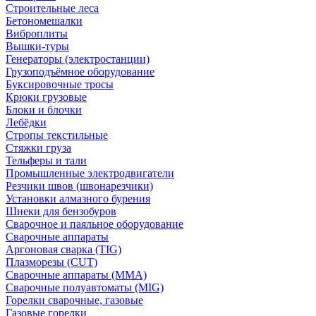
Строительные леса
Бетономешалки
Виброплиты
Вышки-туры
Генераторы (электростанции)
Грузоподъёмное оборудование
Буксировочные тросы
Крюки грузовые
Блоки и блочки
Лебёдки
Стропы текстильные
Стяжки груза
Тельферы и тали
Промышленные электродвигатели
Резчики швов (швонарезчики)
Установки алмазного бурения
Шнеки для бензобуров
Сварочное и паяльное оборудование
Сварочные аппараты
Аргоновая сварка (TIG)
Плазморезы (CUT)
Сварочные аппараты (MMA)
Сварочные полуавтоматы (MIG)
Горелки сварочные, газовые
Газовые горелки