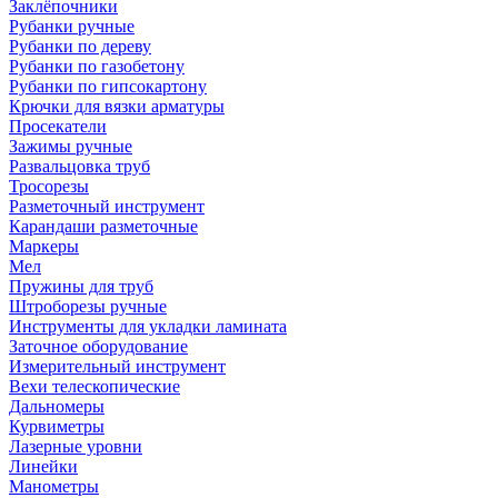
Заклёпочники
Рубанки ручные
Рубанки по дереву
Рубанки по газобетону
Рубанки по гипсокартону
Крючки для вязки арматуры
Просекатели
Зажимы ручные
Развальцовка труб
Тросорезы
Разметочный инструмент
Карандаши разметочные
Маркеры
Мел
Пружины для труб
Штроборезы ручные
Инструменты для укладки ламината
Заточное оборудование
Измерительный инструмент
Вехи телескопические
Дальномеры
Курвиметры
Лазерные уровни
Линейки
Манометры