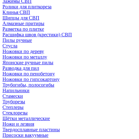
Зажимы СВП
Ролики для плиткореза
Клинья СВП
Щипцы для СВП
Алмазные притиры
Разметка по плитке
Расшифка швов (крестики) СВП
Пилы ручные
Стусла
Ножовки по дереву
Ножовки по металлу
Японские ручные пилы
Разводка для пил
Ножовки по пенобетону
Ножовки по гипсокартону
Трубогибы, полосогибы
Напильники
Стамески
Труборезы
Степлеры
Стеклорезы
Щётки металлические
Ножи и лезвия
Твердосплавные пластины
Присоски вакуумные