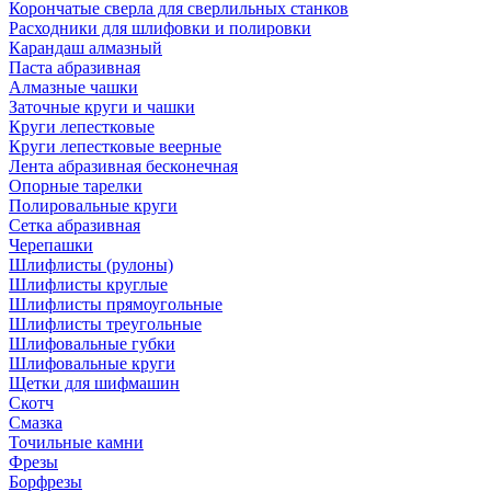
Корончатые сверла для сверлильных станков
Расходники для шлифовки и полировки
Карандаш алмазный
Паста абразивная
Алмазные чашки
Заточные круги и чашки
Круги лепестковые
Круги лепестковые веерные
Лента абразивная бесконечная
Опорные тарелки
Полировальные круги
Сетка абразивная
Черепашки
Шлифлисты (рулоны)
Шлифлисты круглые
Шлифлисты прямоугольные
Шлифлисты треугольные
Шлифовальные губки
Шлифовальные круги
Щетки для шифмашин
Скотч
Смазка
Точильные камни
Фрезы
Борфрезы