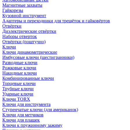
Магнитные захваты
Гайкорезы
Кузовной инструмент
Адаптеры и переходники для трещёток и гайковёртов
Отвёртки
Диэлектрические отвёртки
Наборы отверток
Отвёртки (поштучно)
Ключи
Ключи динамометрические
Имбусовые ключи (шестигранники)
Разводные ключи
Рожковые ключи
Накидные ключи
Комбинированные ключи
Торцевые ключи
Трубные ключи
Ударные ключи
Ключи TORX
Ключи для инструмента
Ступенчатые ключи (для американок)
Ключи для метчиков
Ключи для плашек
Ключи к пружинному зажиму