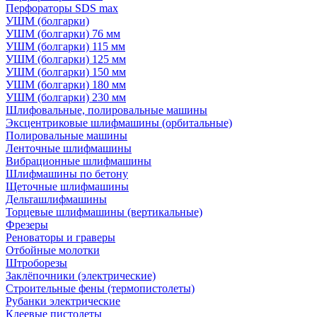
Перфораторы SDS max
УШМ (болгарки)
УШМ (болгарки) 76 мм
УШМ (болгарки) 115 мм
УШМ (болгарки) 125 мм
УШМ (болгарки) 150 мм
УШМ (болгарки) 180 мм
УШМ (болгарки) 230 мм
Шлифовальные, полировальные машины
Эксцентриковые шлифмашины (орбитальные)
Полировальные машины
Ленточные шлифмашины
Вибрационные шлифмашины
Шлифмашины по бетону
Щеточные шлифмашины
Дельташлифмашины
Торцевые шлифмашины (вертикальные)
Фрезеры
Реноваторы и граверы
Отбойные молотки
Штроборезы
Заклёпочники (электрические)
Строительные фены (термопистолеты)
Рубанки электрические
Клеевые пистолеты