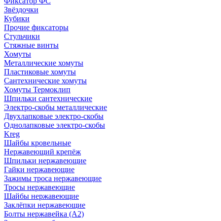
Фиксатор ФС
Звёздочки
Кубики
Прочие фиксаторы
Стульчики
Стяжные винты
Хомуты
Металлические хомуты
Пластиковые хомуты
Сантехнические хомуты
Хомуты Термоклип
Шпильки сантехнические
Электро-скобы металлические
Двухлапковые электро-скобы
Однолапковые электро-скобы
Kreg
Шайбы кровельные
Нержавеющий крепёж
Шпильки нержавеющие
Гайки нержавеющие
Зажимы троса нержавеющие
Тросы нержавеющие
Шайбы нержавеющие
Заклёпки нержавеющие
Болты нержавейка (А2)