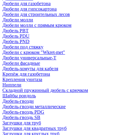
Дюбели для газобетона
Дюбели для гипсокартона
Дюбели для строительных лесов
Дюбели молли
Дюбели молли с прямым крюком
Дюбель PBT
Дюбель PDU
Дюбель PND
Дюбели под стяжку
Дюбели с крюком "Wkret-met"
Дюбели универсальные-Т
Дюбели фасадные
Дюбель-хомуты для кабеля
Крепёж для газобетона
Крепления унитаза
Ниппели
Складной пружинный дюбель с крючком
Шайбы рондоль
Дюбель-гвозди
Дюбель-гвозди металлические
Дюбель-гвоздь PDG
Дюбель-гвоздь SB
Заглушки для труб
Заглушки для квадратных труб
Заглушки для круглых труб