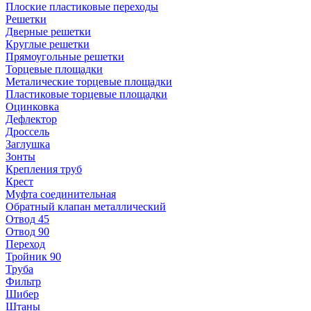
Плоские пластиковые переходы
Решетки
Дверные решетки
Круглые решетки
Прямоугольные решетки
Торцевые площадки
Металические торцевые площадки
Пластиковые торцевые площадки
Оцинковка
Дефлектор
Дроссель
Заглушка
Зонты
Крепления труб
Крест
Муфта соединительная
Обратный клапан металлический
Отвод 45
Отвод 90
Переход
Тройник 90
Труба
Фильтр
Шибер
Штаны