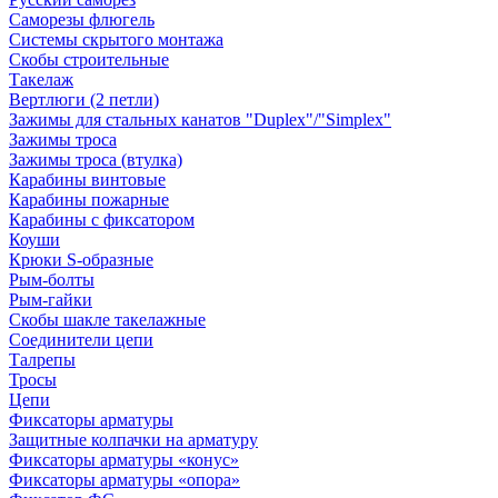
Саморезы флюгель
Системы скрытого монтажа
Скобы строительные
Такелаж
Вертлюги (2 петли)
Зажимы для стальных канатов "Duplex"/"Simplex"
Зажимы троса
Зажимы троса (втулка)
Карабины винтовые
Карабины пожарные
Карабины с фиксатором
Коуши
Крюки S-образные
Рым-болты
Рым-гайки
Скобы шакле такелажные
Соединители цепи
Талрепы
Тросы
Цепи
Фиксаторы арматуры
Защитные колпачки на арматуру
Фиксаторы арматуры «конус»
Фиксаторы арматуры «опора»