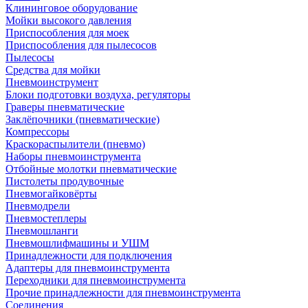
Клининговое оборудование
Мойки высокого давления
Приспособления для моек
Приспособления для пылесосов
Пылесосы
Средства для мойки
Пневмоинструмент
Блоки подготовки воздуха, регуляторы
Граверы пневматические
Заклёпочники (пневматические)
Компрессоры
Краскораспылители (пневмо)
Наборы пневмоинструмента
Отбойные молотки пневматические
Пистолеты продувочные
Пневмогайковёрты
Пневмодрели
Пневмостеплеры
Пневмошланги
Пневмошлифмашины и УШМ
Принадлежности для подключения
Адаптеры для пневмоинструмента
Переходники для пневмоинструмента
Прочие принадлежности для пневмоинструмента
Соединения