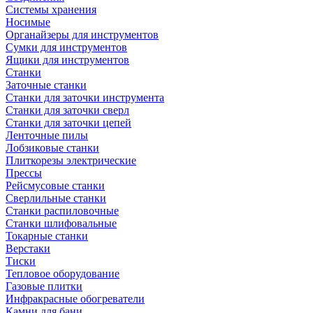
Системы хранения
Носимые
Органайзеры для инструментов
Сумки для инструментов
Ящики для инструментов
Станки
Заточные станки
Станки для заточки инструмента
Станки для заточки сверл
Станки для заточки цепей
Ленточные пилы
Лобзиковые станки
Плиткорезы электрические
Прессы
Рейсмусовые станки
Сверлильные станки
Станки распиловочные
Станки шлифовальные
Токарные станки
Верстаки
Тиски
Тепловое оборудование
Газовые плитки
Инфракрасные обогреватели
Камни для бани