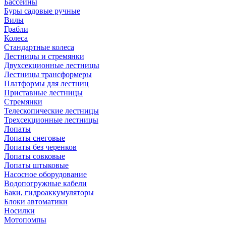
Бассейны
Буры садовые ручные
Вилы
Грабли
Колеса
Стандартные колеса
Лестницы и стремянки
Двухсекционные лестницы
Лестницы трансформеры
Платформы для лестниц
Приставные лестницы
Стремянки
Телескопические лестницы
Трехсекционные лестницы
Лопаты
Лопаты снеговые
Лопаты без черенков
Лопаты совковые
Лопаты штыковые
Насосное оборудование
Водопогружные кабели
Баки, гидроаккумуляторы
Блоки автоматики
Носилки
Мотопомпы