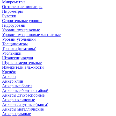
Микрометры
Оптические нивелиры
Пирометры
Рулетки
Строительные уровни
Гидроуровни
Уровни пузырьковые
Уровни пузырьковые магнитные
Уровни-угольники
Толщиномеры
Треноги (штативы)
Угольники
Штангенциркули
Щупы измерительные
Измерители влажности
Крепёж
Анкеры
Анкер клин
Анкерные болты
Анкерные болты с гайкой
Анкеры двухраспорные
Анкеры клиновые
Анкеры латунные (цанга)
Анкеры металлические
Анкеры рамные