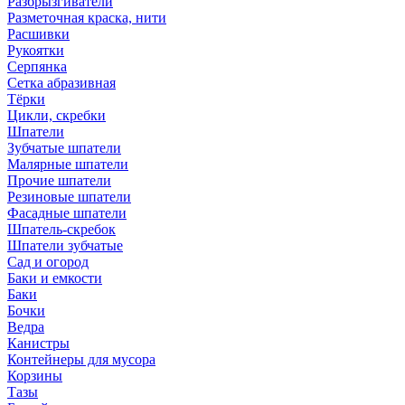
Разбрызгиватели
Разметочная краска, нити
Расшивки
Рукоятки
Серпянка
Сетка абразивная
Тёрки
Цикли, скребки
Шпатели
Зубчатые шпатели
Малярные шпатели
Прочие шпатели
Резиновые шпатели
Фасадные шпатели
Шпатель-скребок
Шпатели зубчатые
Сад и огород
Баки и емкости
Баки
Бочки
Ведра
Канистры
Контейнеры для мусора
Корзины
Тазы