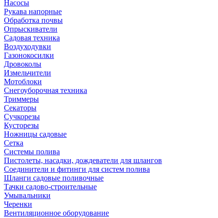
Насосы
Рукава напорные
Обработка почвы
Опрыскиватели
Садовая техника
Воздуходувки
Газонокосилки
Дровоколы
Измельчители
Мотоблоки
Снегоуборочная техника
Триммеры
Секаторы
Сучкорезы
Кусторезы
Ножницы садовые
Сетка
Системы полива
Пистолеты, насадки, дождеватели для шлангов
Соединители и фитинги для систем полива
Шланги садовые поливочные
Тачки садово-строительные
Умывальники
Черенки
Вентиляционное оборудование