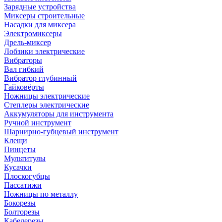
Зарядные устройства
Миксеры строительные
Насадки для миксера
Электромиксеры
Дрель-миксер
Лобзики электрические
Вибраторы
Вал гибкий
Вибратор глубинный
Гайковёрты
Ножницы электрические
Степлеры электрические
Аккумуляторы для инструмента
Ручной инструмент
Шарнирно-губцевый инструмент
Клещи
Пинцеты
Мультитулы
Кусачки
Плоскогубцы
Пассатижи
Ножницы по металлу
Бокорезы
Болторезы
Кабелерезы