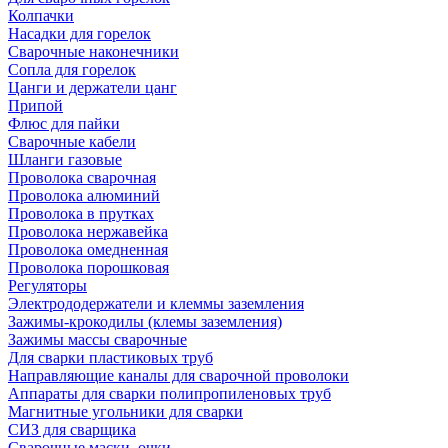
Колпачки
Насадки для горелок
Сварочные наконечники
Сопла для горелок
Цанги и держатели цанг
Припой
Флюс для пайки
Сварочные кабели
Шланги газовые
Проволока сварочная
Проволока алюминий
Проволока в прутках
Проволока нержавейка
Проволока омедненная
Проволока порошковая
Регуляторы
Электрододержатели и клеммы заземления
Зажимы-крокодилы (клемы заземления)
Зажимы массы сварочные
Для сварки пластиковых труб
Направляющие каналы для сварочной проволоки
Аппараты для сварки полипропиленовых труб
Магнитные угольники для сварки
СИЗ для сварщика
Сварочные маски, очки