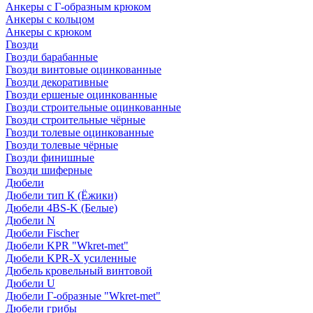
Анкеры с Г-образным крюком
Анкеры с кольцом
Анкеры с крюком
Гвозди
Гвозди барабанные
Гвозди винтовые оцинкованные
Гвозди декоративные
Гвозди ершеные оцинкованные
Гвозди строительные оцинкованные
Гвозди строительные чёрные
Гвозди толевые оцинкованные
Гвозди толевые чёрные
Гвозди финишные
Гвозди шиферные
Дюбели
Дюбели тип К (Ёжики)
Дюбели 4BS-K (Белые)
Дюбели N
Дюбели Fischer
Дюбели KPR "Wkret-met"
Дюбели KPR-Х усиленные
Дюбель кровельный винтовой
Дюбели U
Дюбели Г-образные "Wkret-met"
Дюбели грибы