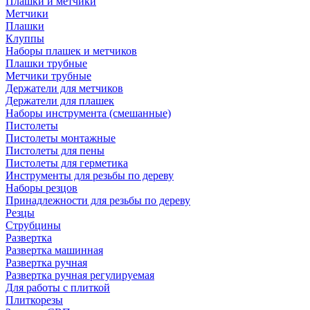
Плашки и метчики
Метчики
Плашки
Клуппы
Наборы плашек и метчиков
Плашки трубные
Метчики трубные
Держатели для метчиков
Держатели для плашек
Наборы инструмента (смешанные)
Пистолеты
Пистолеты монтажные
Пистолеты для пены
Пистолеты для герметика
Инструменты для резьбы по дереву
Наборы резцов
Принадлежности для резьбы по дереву
Резцы
Струбцины
Развертка
Развертка машинная
Развертка ручная
Развертка ручная регулируемая
Для работы с плиткой
Плиткорезы