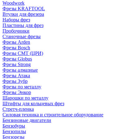
Woodwork
Фрезы KRAFTOOL
Втулки для фрезера
Наборы фрез
Пластины для фрез
Пробочники
Станочные фрезы
Фрезы Arden
Фрезы Bosch
Фрезы CMT (ЦРИ)
Фрезы Globus
Фрезы Strong
Фрезы алмазные
Фрезы Атака
Фрезы Зубр
Фрезы по металлу
Фрезы Энкор
Шарошки по металлу
Штифты для кольцевых фрез
Стретч-пленка
Силовая техника и строительное оборудование
Бензиновые двигатели
Бензобуры
Бензопилы
Бензорезы