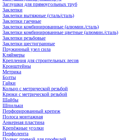
Заглушки для прямоугольных труб
Заклепки
Заклепки вытяжные (сталь/сталь)
Заклепки гаечные
Заклепки комбинированные (алюмин./сталь)
Заклепки комбинированные цветные (алюмин./сталь)
Заклепки резьбовые
Заклепки шестигранные
Пружинный узел сила
Кляймеры
Крепления для строительных лесов
Кронштейны
Метрика
Болты
Гайки
Кольцо с метрической резьбой
Крюки с метрической резьбой
Шайбы
Шпильки
Перфорированный крепеж
Полоса монтажная
Анкерная пластина
Крепёжные уголки
Перфолента
Подвес прямой для профилей