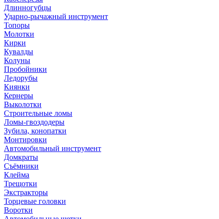
Длинногубцы
Ударно-рычажный инструмент
Топоры
Молотки
Кирки
Кувалды
Колуны
Пробойники
Ледорубы
Киянки
Кернеры
Выколотки
Строительные ломы
Ломы-гвоздодеры
Зубила, конопатки
Монтировки
Автомобильный инструмент
Домкраты
Съёмники
Клейма
Трещотки
Экстракторы
Торцевые головки
Воротки
Автомобильные щетки