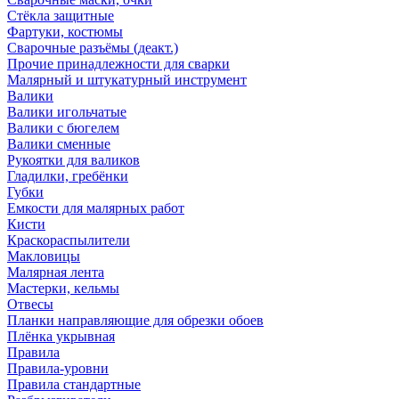
Стёкла защитные
Фартуки, костюмы
Сварочные разъёмы (деакт.)
Прочие принадлежности для сварки
Малярный и штукатурный инструмент
Валики
Валики игольчатые
Валики с бюгелем
Валики сменные
Рукоятки для валиков
Гладилки, гребёнки
Губки
Емкости для малярных работ
Кисти
Краскораспылители
Макловицы
Малярная лента
Мастерки, кельмы
Отвесы
Планки направляющие для обрезки обоев
Плёнка укрывная
Правила
Правила-уровни
Правила стандартные