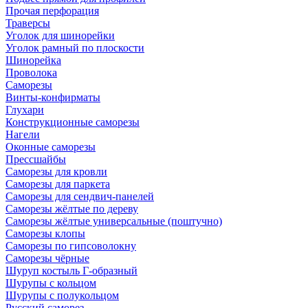
Прочая перфорация
Траверсы
Уголок для шинорейки
Уголок рамный по плоскости
Шинорейка
Проволока
Саморезы
Винты-конфирматы
Глухари
Конструкционные саморезы
Нагели
Оконные саморезы
Прессшайбы
Саморезы для кровли
Саморезы для паркета
Саморезы для сендвич-панелей
Саморезы жёлтые по дереву
Саморезы жёлтые универсальные (поштучно)
Саморезы клопы
Саморезы по гипсоволокну
Саморезы чёрные
Шуруп костыль Г-образный
Шурупы с кольцом
Шурупы с полукольцом
Русский саморез