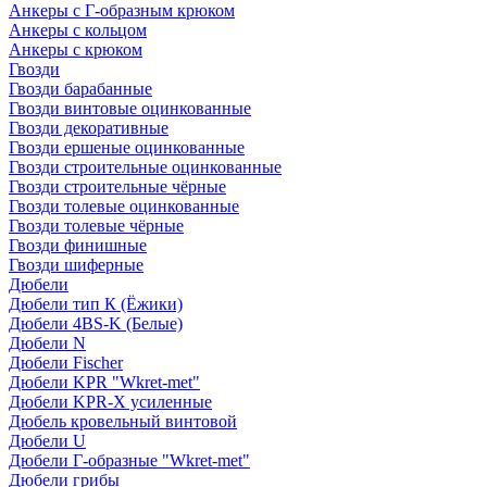
Анкеры с Г-образным крюком
Анкеры с кольцом
Анкеры с крюком
Гвозди
Гвозди барабанные
Гвозди винтовые оцинкованные
Гвозди декоративные
Гвозди ершеные оцинкованные
Гвозди строительные оцинкованные
Гвозди строительные чёрные
Гвозди толевые оцинкованные
Гвозди толевые чёрные
Гвозди финишные
Гвозди шиферные
Дюбели
Дюбели тип К (Ёжики)
Дюбели 4BS-K (Белые)
Дюбели N
Дюбели Fischer
Дюбели KPR "Wkret-met"
Дюбели KPR-Х усиленные
Дюбель кровельный винтовой
Дюбели U
Дюбели Г-образные "Wkret-met"
Дюбели грибы