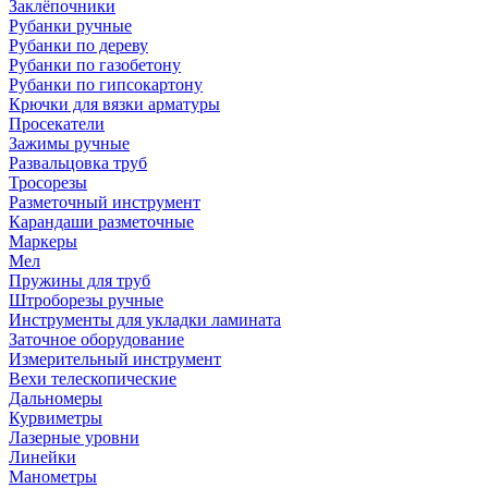
Заклёпочники
Рубанки ручные
Рубанки по дереву
Рубанки по газобетону
Рубанки по гипсокартону
Крючки для вязки арматуры
Просекатели
Зажимы ручные
Развальцовка труб
Тросорезы
Разметочный инструмент
Карандаши разметочные
Маркеры
Мел
Пружины для труб
Штроборезы ручные
Инструменты для укладки ламината
Заточное оборудование
Измерительный инструмент
Вехи телескопические
Дальномеры
Курвиметры
Лазерные уровни
Линейки
Манометры