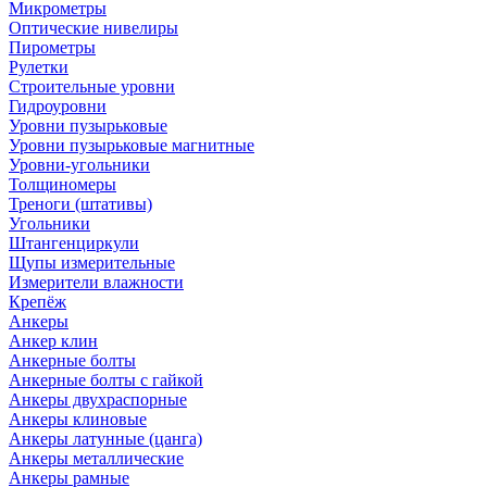
Микрометры
Оптические нивелиры
Пирометры
Рулетки
Строительные уровни
Гидроуровни
Уровни пузырьковые
Уровни пузырьковые магнитные
Уровни-угольники
Толщиномеры
Треноги (штативы)
Угольники
Штангенциркули
Щупы измерительные
Измерители влажности
Крепёж
Анкеры
Анкер клин
Анкерные болты
Анкерные болты с гайкой
Анкеры двухраспорные
Анкеры клиновые
Анкеры латунные (цанга)
Анкеры металлические
Анкеры рамные