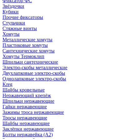
Фиксатор ФС
Звёздочки
Кубики
Прочие фиксаторы
Стульчики
Стяжные винты
Хомуты
Металлические хомуты
Пластиковые хомуты
Сантехнические хомуты
Хомуты Термоклип
Шпильки сантехнические
Электро-скобы металлические
Двухлапковые электро-скобы
Однолапковые электро-скобы
Kreg
Шайбы кровельные
Нержавеющий крепёж
Шпильки нержавеющие
Гайки нержавеющие
Зажимы троса нержавеющие
Тросы нержавеющие
Шайбы нержавеющие
Заклёпки нержавеющие
Болты нержавейка (А2)