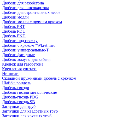
Дюбели для газобетона
Дюбели для гипсокартона
Дюбели для строительных лесов
Дюбели молли
Дюбели молли с прямым крюком
Дюбель PBT
Дюбель PDU
Дюбель PND
Дюбели под стяжку
Дюбели с крюком "Wkret-met"
Дюбели универсальные-Т
Дюбели фасадные
Дюбель-хомуты для кабеля
Крепёж для газобетона
Крепления унитаза
Ниппели
Складной пружинный дюбель с крючком
Шайбы рондоль
Дюбель-гвозди
Дюбель-гвозди металлические
Дюбель-гвоздь PDG
Дюбель-гвоздь SB
Заглушки для труб
Заглушки для квадратных труб
Заглушки для круглых труб