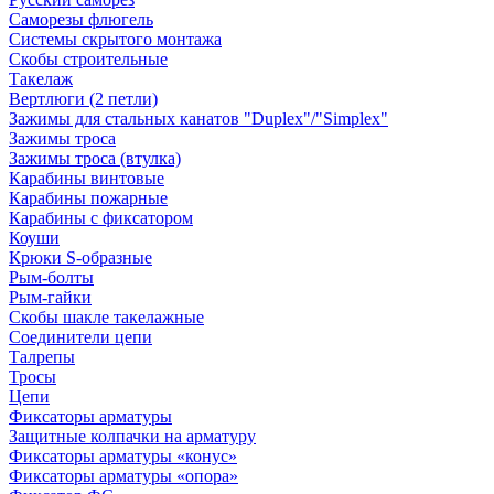
Саморезы флюгель
Системы скрытого монтажа
Скобы строительные
Такелаж
Вертлюги (2 петли)
Зажимы для стальных канатов "Duplex"/"Simplex"
Зажимы троса
Зажимы троса (втулка)
Карабины винтовые
Карабины пожарные
Карабины с фиксатором
Коуши
Крюки S-образные
Рым-болты
Рым-гайки
Скобы шакле такелажные
Соединители цепи
Талрепы
Тросы
Цепи
Фиксаторы арматуры
Защитные колпачки на арматуру
Фиксаторы арматуры «конус»
Фиксаторы арматуры «опора»