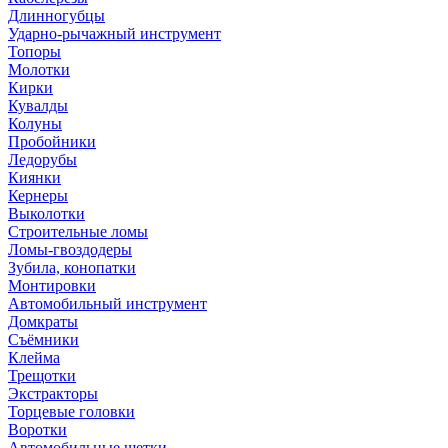
Длинногубцы
Ударно-рычажный инструмент
Топоры
Молотки
Кирки
Кувалды
Колуны
Пробойники
Ледорубы
Киянки
Кернеры
Выколотки
Строительные ломы
Ломы-гвоздодеры
Зубила, конопатки
Монтировки
Автомобильный инструмент
Домкраты
Съёмники
Клейма
Трещотки
Экстракторы
Торцевые головки
Воротки
Автомобильные щетки