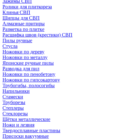
Зажимы СВП
Ролики для плиткореза
Клинья СВП
Щипцы для СВП
Алмазные притиры
Разметка по плитке
Расшифка швов (крестики) СВП
Пилы ручные
Стусла
Ножовки по дереву
Ножовки по металлу
Японские ручные пилы
Разводка для пил
Ножовки по пенобетону
Ножовки по гипсокартону
Трубогибы, полосогибы
Напильники
Стамески
Труборезы
Степлеры
Стеклорезы
Щётки металлические
Ножи и лезвия
Твердосплавные пластины
Присоски вакуумные