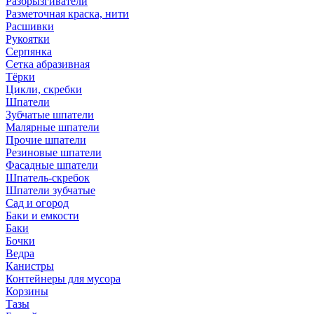
Разбрызгиватели
Разметочная краска, нити
Расшивки
Рукоятки
Серпянка
Сетка абразивная
Тёрки
Цикли, скребки
Шпатели
Зубчатые шпатели
Малярные шпатели
Прочие шпатели
Резиновые шпатели
Фасадные шпатели
Шпатель-скребок
Шпатели зубчатые
Сад и огород
Баки и емкости
Баки
Бочки
Ведра
Канистры
Контейнеры для мусора
Корзины
Тазы