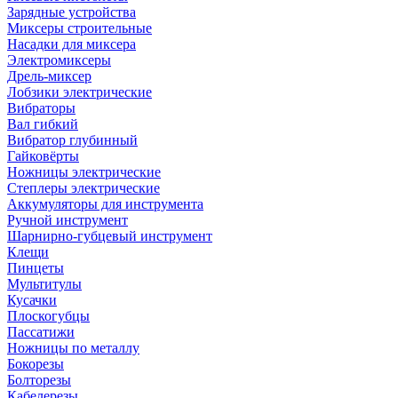
Зарядные устройства
Миксеры строительные
Насадки для миксера
Электромиксеры
Дрель-миксер
Лобзики электрические
Вибраторы
Вал гибкий
Вибратор глубинный
Гайковёрты
Ножницы электрические
Степлеры электрические
Аккумуляторы для инструмента
Ручной инструмент
Шарнирно-губцевый инструмент
Клещи
Пинцеты
Мультитулы
Кусачки
Плоскогубцы
Пассатижи
Ножницы по металлу
Бокорезы
Болторезы
Кабелерезы