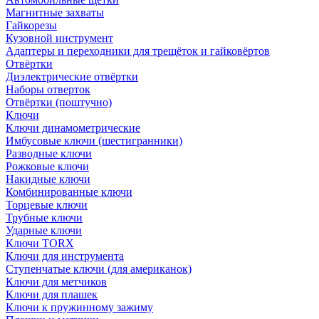
Магнитные захваты
Гайкорезы
Кузовной инструмент
Адаптеры и переходники для трещёток и гайковёртов
Отвёртки
Диэлектрические отвёртки
Наборы отверток
Отвёртки (поштучно)
Ключи
Ключи динамометрические
Имбусовые ключи (шестигранники)
Разводные ключи
Рожковые ключи
Накидные ключи
Комбинированные ключи
Торцевые ключи
Трубные ключи
Ударные ключи
Ключи TORX
Ключи для инструмента
Ступенчатые ключи (для американок)
Ключи для метчиков
Ключи для плашек
Ключи к пружинному зажиму