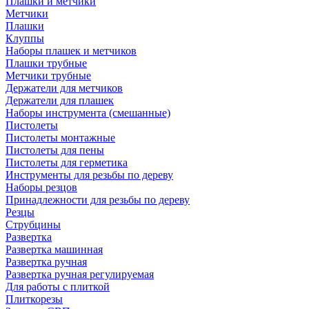
Плашки и метчики
Метчики
Плашки
Клуппы
Наборы плашек и метчиков
Плашки трубные
Метчики трубные
Держатели для метчиков
Держатели для плашек
Наборы инструмента (смешанные)
Пистолеты
Пистолеты монтажные
Пистолеты для пены
Пистолеты для герметика
Инструменты для резьбы по дереву
Наборы резцов
Принадлежности для резьбы по дереву
Резцы
Струбцины
Развертка
Развертка машинная
Развертка ручная
Развертка ручная регулируемая
Для работы с плиткой
Плиткорезы