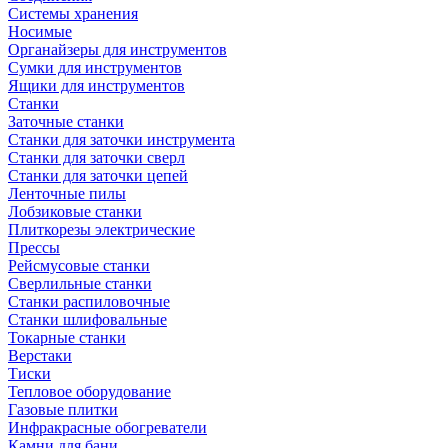
Системы хранения
Носимые
Органайзеры для инструментов
Сумки для инструментов
Ящики для инструментов
Станки
Заточные станки
Станки для заточки инструмента
Станки для заточки сверл
Станки для заточки цепей
Ленточные пилы
Лобзиковые станки
Плиткорезы электрические
Прессы
Рейсмусовые станки
Сверлильные станки
Станки распиловочные
Станки шлифовальные
Токарные станки
Верстаки
Тиски
Тепловое оборудование
Газовые плитки
Инфракрасные обогреватели
Камни для бани