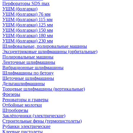
Перфораторы SDS max
УШМ (болгарки)
УШМ (болгарки) 76 мм
УШМ (болгарки) 115 мм
УШМ (болгарки) 125 мм
УШМ (болгарки) 150 мм
УШМ (болгарки) 180 мм
УШМ (болгарки) 230 мм
Шлифовальные, полировальные машины
Эксцентриковые шлифмашины (орбитальные)
Полировальные машины
Ленточные шлифмашины
Вибрационные шлифмашины
Шлифмашины по бетону
Щеточные шлифмашины
Дельташлифмашины
Торцевые шлифмашины (вертикальные)
Фрезеры
Реноваторы и граверы
Отбойные молотки
Штроборезы
Заклёпочники (электрические)
Строительные фены (термопистолеты)
Рубанки электрические
Клеевые пистолеты