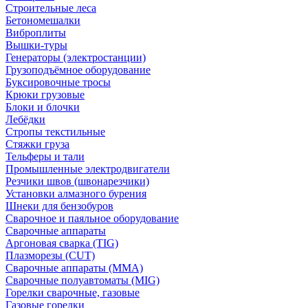
Строительные леса
Бетономешалки
Виброплиты
Вышки-туры
Генераторы (электростанции)
Грузоподъёмное оборудование
Буксировочные тросы
Крюки грузовые
Блоки и блочки
Лебёдки
Стропы текстильные
Стяжки груза
Тельферы и тали
Промышленные электродвигатели
Резчики швов (швонарезчики)
Установки алмазного бурения
Шнеки для бензобуров
Сварочное и паяльное оборудование
Сварочные аппараты
Аргоновая сварка (TIG)
Плазморезы (CUT)
Сварочные аппараты (MMA)
Сварочные полуавтоматы (MIG)
Горелки сварочные, газовые
Газовые горелки