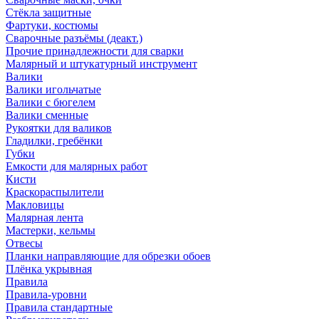
Стёкла защитные
Фартуки, костюмы
Сварочные разъёмы (деакт.)
Прочие принадлежности для сварки
Малярный и штукатурный инструмент
Валики
Валики игольчатые
Валики с бюгелем
Валики сменные
Рукоятки для валиков
Гладилки, гребёнки
Губки
Емкости для малярных работ
Кисти
Краскораспылители
Макловицы
Малярная лента
Мастерки, кельмы
Отвесы
Планки направляющие для обрезки обоев
Плёнка укрывная
Правила
Правила-уровни
Правила стандартные