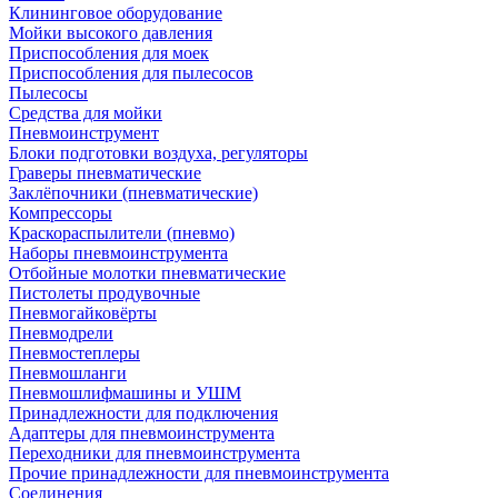
Клининговое оборудование
Мойки высокого давления
Приспособления для моек
Приспособления для пылесосов
Пылесосы
Средства для мойки
Пневмоинструмент
Блоки подготовки воздуха, регуляторы
Граверы пневматические
Заклёпочники (пневматические)
Компрессоры
Краскораспылители (пневмо)
Наборы пневмоинструмента
Отбойные молотки пневматические
Пистолеты продувочные
Пневмогайковёрты
Пневмодрели
Пневмостеплеры
Пневмошланги
Пневмошлифмашины и УШМ
Принадлежности для подключения
Адаптеры для пневмоинструмента
Переходники для пневмоинструмента
Прочие принадлежности для пневмоинструмента
Соединения