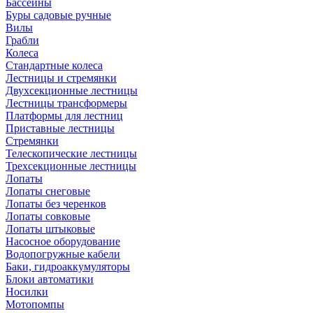
Бассейны
Буры садовые ручные
Вилы
Грабли
Колеса
Стандартные колеса
Лестницы и стремянки
Двухсекционные лестницы
Лестницы трансформеры
Платформы для лестниц
Приставные лестницы
Стремянки
Телескопические лестницы
Трехсекционные лестницы
Лопаты
Лопаты снеговые
Лопаты без черенков
Лопаты совковые
Лопаты штыковые
Насосное оборудование
Водопогружные кабели
Баки, гидроаккумуляторы
Блоки автоматики
Носилки
Мотопомпы