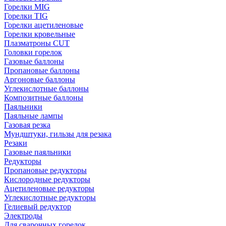
Горелки MIG
Горелки TIG
Горелки ацетиленовые
Горелки кровельные
Плазматроны CUT
Головки горелок
Газовые баллоны
Пропановые баллоны
Аргоновые баллоны
Углекислотные баллоны
Композитные баллоны
Паяльники
Паяльные лампы
Газовая резка
Мундштуки, гильзы для резака
Резаки
Газовые паяльники
Редукторы
Пропановые редукторы
Кислородные редукторы
Ацетиленовые редукторы
Углекислотные редукторы
Гелиевый редуктор
Электроды
Для сварочных горелок