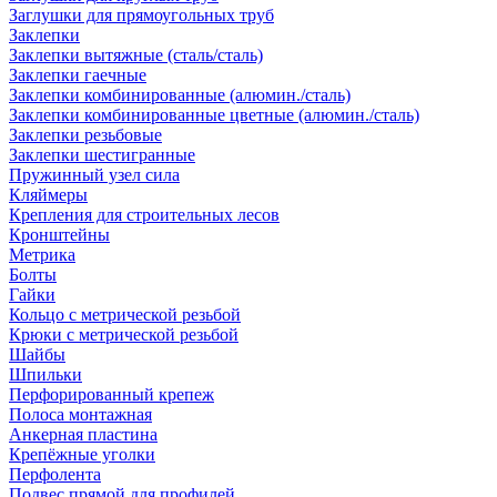
Заглушки для прямоугольных труб
Заклепки
Заклепки вытяжные (сталь/сталь)
Заклепки гаечные
Заклепки комбинированные (алюмин./сталь)
Заклепки комбинированные цветные (алюмин./сталь)
Заклепки резьбовые
Заклепки шестигранные
Пружинный узел сила
Кляймеры
Крепления для строительных лесов
Кронштейны
Метрика
Болты
Гайки
Кольцо с метрической резьбой
Крюки с метрической резьбой
Шайбы
Шпильки
Перфорированный крепеж
Полоса монтажная
Анкерная пластина
Крепёжные уголки
Перфолента
Подвес прямой для профилей