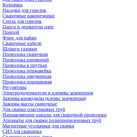
Колпачки
Насадки для горелок
Сварочные наконечники
Сопла для горелок
Цанги и держатели цанг
Припой
Флюс для пайки
Сварочные кабели
Шланги газовые
Проволока сварочная
Проволока алюминий
Проволока в прутках
Проволока нержавейка
Проволока омедненная
Проволока порошковая
Регуляторы
Электрододержатели и клеммы заземления
Зажимы-крокодилы (клемы заземления)
Зажимы массы сварочные
Для сварки пластиковых труб
Направляющие каналы для сварочной проволоки
Аппараты для сварки полипропиленовых труб
Магнитные угольники для сварки
СИЗ для сварщика
Сварочные маски, очки