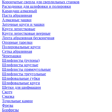
Корончатые сверла для сверлильных станков
Расходники для шлифовки и полировки
Карандаш алмазный
Паста абразивная
Алмазные чашки
Заточные круги и чашки
Круги лепестковые
Круги лепестковые веерные
Лента абразивная бесконечная
Опорные тарелки
Полировальные круги
Сетка абразивная
Черепашки
Шлифлисты (рулоны)
Шлифлисты круглые
Шлифлисты прямоугольные
Шлифлисты треугольные
Шлифовальные губки
Шлифовальные круги
Щетки для шифмашин
Скотч
Смазка
Точильные камни
Фрезы
Борфрезы