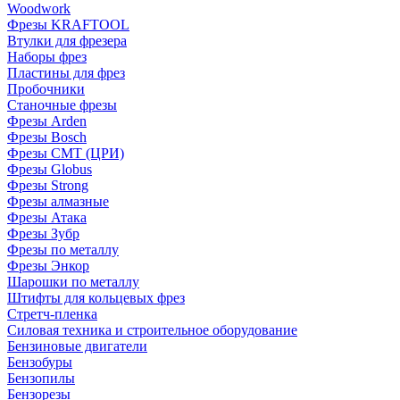
Woodwork
Фрезы KRAFTOOL
Втулки для фрезера
Наборы фрез
Пластины для фрез
Пробочники
Станочные фрезы
Фрезы Arden
Фрезы Bosch
Фрезы CMT (ЦРИ)
Фрезы Globus
Фрезы Strong
Фрезы алмазные
Фрезы Атака
Фрезы Зубр
Фрезы по металлу
Фрезы Энкор
Шарошки по металлу
Штифты для кольцевых фрез
Стретч-пленка
Силовая техника и строительное оборудование
Бензиновые двигатели
Бензобуры
Бензопилы
Бензорезы