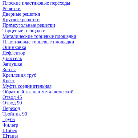
Плоские пластиковые переходы
Решетки
Дверные решетки
Круглые решетки
Прямоугольные решетки
Торцевые площадки
Металические торцевые площадки
Пластиковые торцевые площадки
Оцинковка
Дефлектор
Дроссель
Заглушка
Зонты
Крепления труб
Крест
Муфта соединительная
Обратный клапан металлический
Отвод 45
Отвод 90
Переход
Тройник 90
Труба
Фильтр
Шибер
Штаны