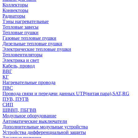
Коллекторы
Конвекторы
Радиаторы
Тэны нагревательные
Тепловые завесы
Тепловые пушки
Газовые тепловые пушки
Дизельные тепловые пушки
Электрические тепловые пушки
Тепловентиляторы
Электрика и свет
Кабель, провод
ВВГ
КГ
Нагревательные провода
ПВС
Провода связи и передачи данных UTP(витая пара),SAT,RG
ПУВ, ПУГВ
СИП
ШВВП, ПБГВВ
Модульное оборудование
Автоматические выключатели
Дополнительные модульные устройства
Устройства дифференциальной защиты
Заказные позиции