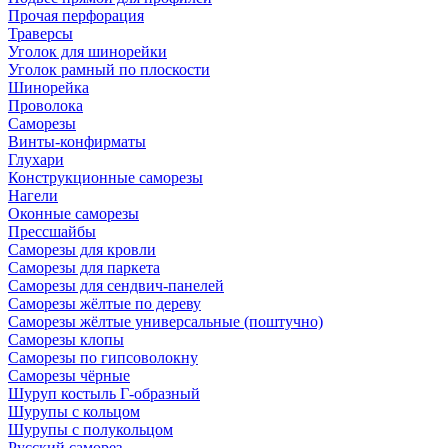
Прочая перфорация
Траверсы
Уголок для шинорейки
Уголок рамный по плоскости
Шинорейка
Проволока
Саморезы
Винты-конфирматы
Глухари
Конструкционные саморезы
Нагели
Оконные саморезы
Прессшайбы
Саморезы для кровли
Саморезы для паркета
Саморезы для сендвич-панелей
Саморезы жёлтые по дереву
Саморезы жёлтые универсальные (поштучно)
Саморезы клопы
Саморезы по гипсоволокну
Саморезы чёрные
Шуруп костыль Г-образный
Шурупы с кольцом
Шурупы с полукольцом
Русский саморез