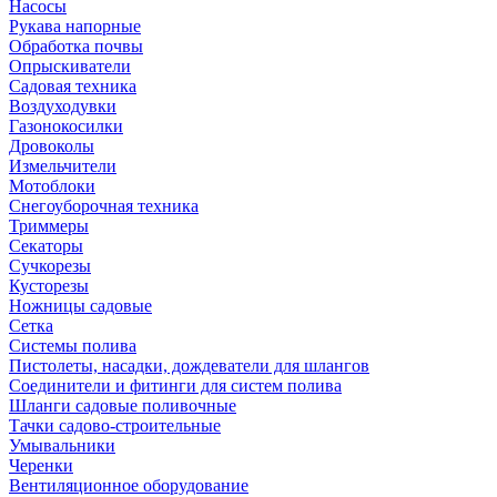
Насосы
Рукава напорные
Обработка почвы
Опрыскиватели
Садовая техника
Воздуходувки
Газонокосилки
Дровоколы
Измельчители
Мотоблоки
Снегоуборочная техника
Триммеры
Секаторы
Сучкорезы
Кусторезы
Ножницы садовые
Сетка
Системы полива
Пистолеты, насадки, дождеватели для шлангов
Соединители и фитинги для систем полива
Шланги садовые поливочные
Тачки садово-строительные
Умывальники
Черенки
Вентиляционное оборудование