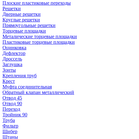
Плоские пластиковые переходы
Решетки
Дверные решетки
Круглые решетки
Прямоугольные решетки
Торцевые площадки
Металические торцевые площадки
Пластиковые торцевые площадки
Оцинковка
Дефлектор
Дроссель
Заглушка
Зонты
Крепления труб
Крест
Муфта соединительная
Обратный клапан металлический
Отвод 45
Отвод 90
Переход
Тройник 90
Труба
Фильтр
Шибер
Штаны