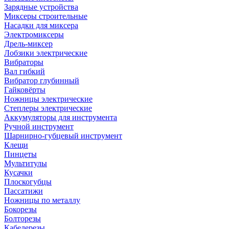
Зарядные устройства
Миксеры строительные
Насадки для миксера
Электромиксеры
Дрель-миксер
Лобзики электрические
Вибраторы
Вал гибкий
Вибратор глубинный
Гайковёрты
Ножницы электрические
Степлеры электрические
Аккумуляторы для инструмента
Ручной инструмент
Шарнирно-губцевый инструмент
Клещи
Пинцеты
Мультитулы
Кусачки
Плоскогубцы
Пассатижи
Ножницы по металлу
Бокорезы
Болторезы
Кабелерезы