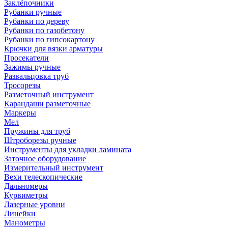
Заклёпочники
Рубанки ручные
Рубанки по дереву
Рубанки по газобетону
Рубанки по гипсокартону
Крючки для вязки арматуры
Просекатели
Зажимы ручные
Развальцовка труб
Тросорезы
Разметочный инструмент
Карандаши разметочные
Маркеры
Мел
Пружины для труб
Штроборезы ручные
Инструменты для укладки ламината
Заточное оборудование
Измерительный инструмент
Вехи телескопические
Дальномеры
Курвиметры
Лазерные уровни
Линейки
Манометры