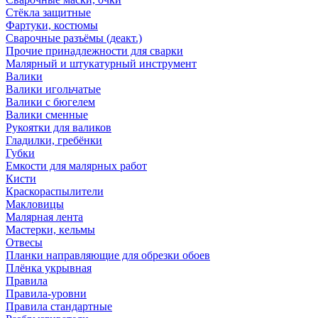
Стёкла защитные
Фартуки, костюмы
Сварочные разъёмы (деакт.)
Прочие принадлежности для сварки
Малярный и штукатурный инструмент
Валики
Валики игольчатые
Валики с бюгелем
Валики сменные
Рукоятки для валиков
Гладилки, гребёнки
Губки
Емкости для малярных работ
Кисти
Краскораспылители
Макловицы
Малярная лента
Мастерки, кельмы
Отвесы
Планки направляющие для обрезки обоев
Плёнка укрывная
Правила
Правила-уровни
Правила стандартные