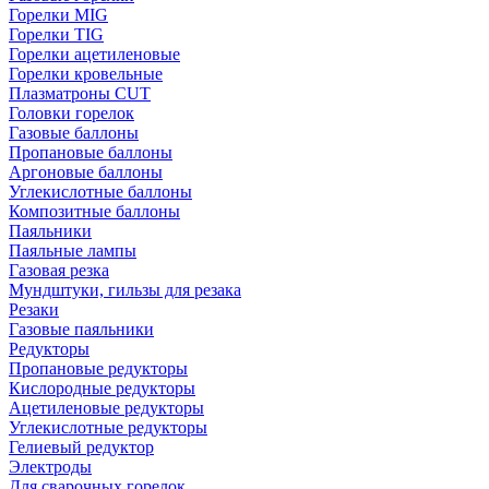
Горелки MIG
Горелки TIG
Горелки ацетиленовые
Горелки кровельные
Плазматроны CUT
Головки горелок
Газовые баллоны
Пропановые баллоны
Аргоновые баллоны
Углекислотные баллоны
Композитные баллоны
Паяльники
Паяльные лампы
Газовая резка
Мундштуки, гильзы для резака
Резаки
Газовые паяльники
Редукторы
Пропановые редукторы
Кислородные редукторы
Ацетиленовые редукторы
Углекислотные редукторы
Гелиевый редуктор
Электроды
Для сварочных горелок