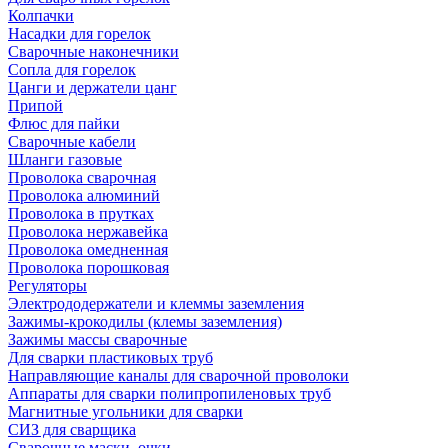
Колпачки
Насадки для горелок
Сварочные наконечники
Сопла для горелок
Цанги и держатели цанг
Припой
Флюс для пайки
Сварочные кабели
Шланги газовые
Проволока сварочная
Проволока алюминий
Проволока в прутках
Проволока нержавейка
Проволока омедненная
Проволока порошковая
Регуляторы
Электрододержатели и клеммы заземления
Зажимы-крокодилы (клемы заземления)
Зажимы массы сварочные
Для сварки пластиковых труб
Направляющие каналы для сварочной проволоки
Аппараты для сварки полипропиленовых труб
Магнитные угольники для сварки
СИЗ для сварщика
Сварочные маски, очки