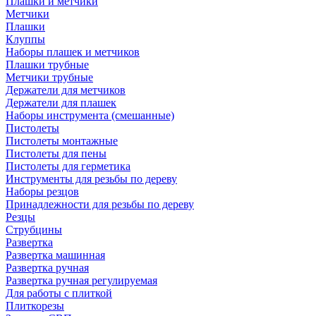
Плашки и метчики
Метчики
Плашки
Клуппы
Наборы плашек и метчиков
Плашки трубные
Метчики трубные
Держатели для метчиков
Держатели для плашек
Наборы инструмента (смешанные)
Пистолеты
Пистолеты монтажные
Пистолеты для пены
Пистолеты для герметика
Инструменты для резьбы по дереву
Наборы резцов
Принадлежности для резьбы по дереву
Резцы
Струбцины
Развертка
Развертка машинная
Развертка ручная
Развертка ручная регулируемая
Для работы с плиткой
Плиткорезы