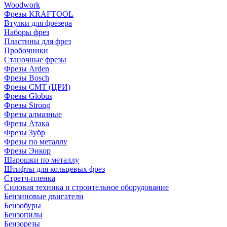
Woodwork
Фрезы KRAFTOOL
Втулки для фрезера
Наборы фрез
Пластины для фрез
Пробочники
Станочные фрезы
Фрезы Arden
Фрезы Bosch
Фрезы CMT (ЦРИ)
Фрезы Globus
Фрезы Strong
Фрезы алмазные
Фрезы Атака
Фрезы Зубр
Фрезы по металлу
Фрезы Энкор
Шарошки по металлу
Штифты для кольцевых фрез
Стретч-пленка
Силовая техника и строительное оборудование
Бензиновые двигатели
Бензобуры
Бензопилы
Бензорезы