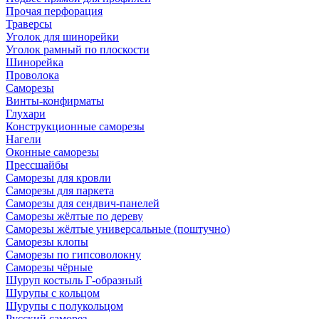
Прочая перфорация
Траверсы
Уголок для шинорейки
Уголок рамный по плоскости
Шинорейка
Проволока
Саморезы
Винты-конфирматы
Глухари
Конструкционные саморезы
Нагели
Оконные саморезы
Прессшайбы
Саморезы для кровли
Саморезы для паркета
Саморезы для сендвич-панелей
Саморезы жёлтые по дереву
Саморезы жёлтые универсальные (поштучно)
Саморезы клопы
Саморезы по гипсоволокну
Саморезы чёрные
Шуруп костыль Г-образный
Шурупы с кольцом
Шурупы с полукольцом
Русский саморез