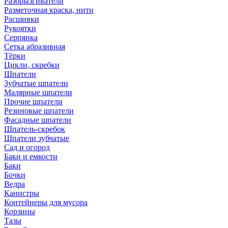
Разбрызгиватели
Разметочная краска, нити
Расшивки
Рукоятки
Серпянка
Сетка абразивная
Тёрки
Цикли, скребки
Шпатели
Зубчатые шпатели
Малярные шпатели
Прочие шпатели
Резиновые шпатели
Фасадные шпатели
Шпатель-скребок
Шпатели зубчатые
Сад и огород
Баки и емкости
Баки
Бочки
Ведра
Канистры
Контейнеры для мусора
Корзины
Тазы