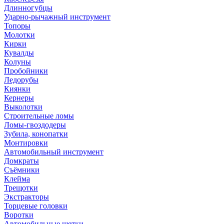
Длинногубцы
Ударно-рычажный инструмент
Топоры
Молотки
Кирки
Кувалды
Колуны
Пробойники
Ледорубы
Киянки
Кернеры
Выколотки
Строительные ломы
Ломы-гвоздодеры
Зубила, конопатки
Монтировки
Автомобильный инструмент
Домкраты
Съёмники
Клейма
Трещотки
Экстракторы
Торцевые головки
Воротки
Автомобильные щетки