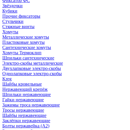
Фиксатор ФС
Звёздочки
Кубики
Прочие фиксаторы
Стульчики
Стяжные винты
Хомуты
Металлические хомуты
Пластиковые хомуты
Сантехнические хомуты
Хомуты Термоклип
Шпильки сантехнические
Электро-скобы металлические
Двухлапковые электро-скобы
Однолапковые электро-скобы
Kreg
Шайбы кровельные
Нержавеющий крепёж
Шпильки нержавеющие
Гайки нержавеющие
Зажимы троса нержавеющие
Тросы нержавеющие
Шайбы нержавеющие
Заклёпки нержавеющие
Болты нержавейка (А2)