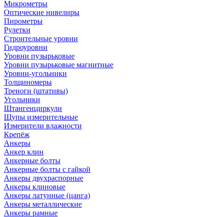
Микрометры
Оптические нивелиры
Пирометры
Рулетки
Строительные уровни
Гидроуровни
Уровни пузырьковые
Уровни пузырьковые магнитные
Уровни-угольники
Толщиномеры
Треноги (штативы)
Угольники
Штангенциркули
Щупы измерительные
Измерители влажности
Крепёж
Анкеры
Анкер клин
Анкерные болты
Анкерные болты с гайкой
Анкеры двухраспорные
Анкеры клиновые
Анкеры латунные (цанга)
Анкеры металлические
Анкеры рамные