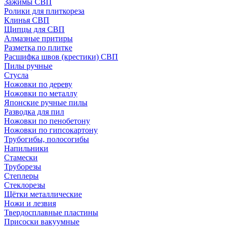
Зажимы СВП
Ролики для плиткореза
Клинья СВП
Щипцы для СВП
Алмазные притиры
Разметка по плитке
Расшифка швов (крестики) СВП
Пилы ручные
Стусла
Ножовки по дереву
Ножовки по металлу
Японские ручные пилы
Разводка для пил
Ножовки по пенобетону
Ножовки по гипсокартону
Трубогибы, полосогибы
Напильники
Стамески
Труборезы
Степлеры
Стеклорезы
Щётки металлические
Ножи и лезвия
Твердосплавные пластины
Присоски вакуумные