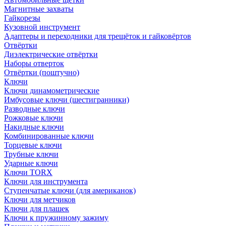
Магнитные захваты
Гайкорезы
Кузовной инструмент
Адаптеры и переходники для трещёток и гайковёртов
Отвёртки
Диэлектрические отвёртки
Наборы отверток
Отвёртки (поштучно)
Ключи
Ключи динамометрические
Имбусовые ключи (шестигранники)
Разводные ключи
Рожковые ключи
Накидные ключи
Комбинированные ключи
Торцевые ключи
Трубные ключи
Ударные ключи
Ключи TORX
Ключи для инструмента
Ступенчатые ключи (для американок)
Ключи для метчиков
Ключи для плашек
Ключи к пружинному зажиму