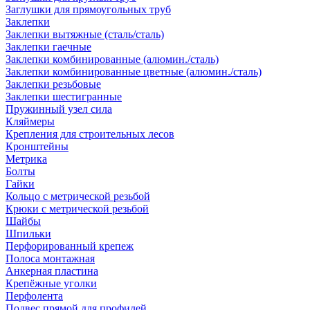
Заглушки для прямоугольных труб
Заклепки
Заклепки вытяжные (сталь/сталь)
Заклепки гаечные
Заклепки комбинированные (алюмин./сталь)
Заклепки комбинированные цветные (алюмин./сталь)
Заклепки резьбовые
Заклепки шестигранные
Пружинный узел сила
Кляймеры
Крепления для строительных лесов
Кронштейны
Метрика
Болты
Гайки
Кольцо с метрической резьбой
Крюки с метрической резьбой
Шайбы
Шпильки
Перфорированный крепеж
Полоса монтажная
Анкерная пластина
Крепёжные уголки
Перфолента
Подвес прямой для профилей