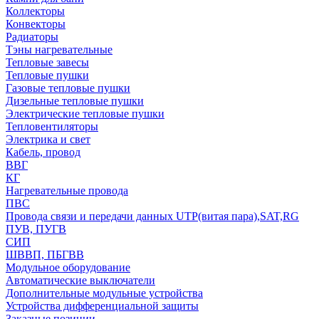
Коллекторы
Конвекторы
Радиаторы
Тэны нагревательные
Тепловые завесы
Тепловые пушки
Газовые тепловые пушки
Дизельные тепловые пушки
Электрические тепловые пушки
Тепловентиляторы
Электрика и свет
Кабель, провод
ВВГ
КГ
Нагревательные провода
ПВС
Провода связи и передачи данных UTP(витая пара),SAT,RG
ПУВ, ПУГВ
СИП
ШВВП, ПБГВВ
Модульное оборудование
Автоматические выключатели
Дополнительные модульные устройства
Устройства дифференциальной защиты
Заказные позиции