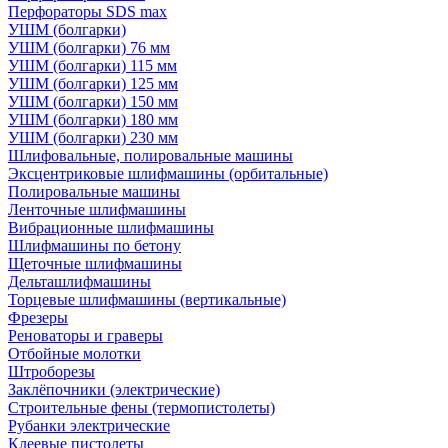
Перфораторы SDS max
УШМ (болгарки)
УШМ (болгарки) 76 мм
УШМ (болгарки) 115 мм
УШМ (болгарки) 125 мм
УШМ (болгарки) 150 мм
УШМ (болгарки) 180 мм
УШМ (болгарки) 230 мм
Шлифовальные, полировальные машины
Эксцентриковые шлифмашины (орбитальные)
Полировальные машины
Ленточные шлифмашины
Вибрационные шлифмашины
Шлифмашины по бетону
Щеточные шлифмашины
Дельташлифмашины
Торцевые шлифмашины (вертикальные)
Фрезеры
Реноваторы и граверы
Отбойные молотки
Штроборезы
Заклёпочники (электрические)
Строительные фены (термопистолеты)
Рубанки электрические
Клеевые пистолеты