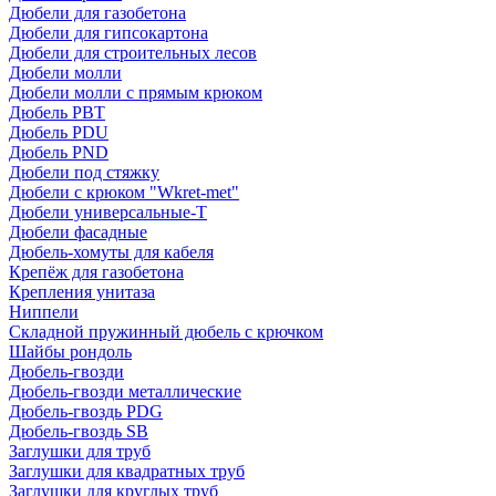
Дюбели для газобетона
Дюбели для гипсокартона
Дюбели для строительных лесов
Дюбели молли
Дюбели молли с прямым крюком
Дюбель PBT
Дюбель PDU
Дюбель PND
Дюбели под стяжку
Дюбели с крюком "Wkret-met"
Дюбели универсальные-Т
Дюбели фасадные
Дюбель-хомуты для кабеля
Крепёж для газобетона
Крепления унитаза
Ниппели
Складной пружинный дюбель с крючком
Шайбы рондоль
Дюбель-гвозди
Дюбель-гвозди металлические
Дюбель-гвоздь PDG
Дюбель-гвоздь SB
Заглушки для труб
Заглушки для квадратных труб
Заглушки для круглых труб