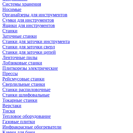
Системы хранения
Носимые
Органайзеры для инструментов
Сумки для инструментов
Ящики для инструментов
Станки
Заточные станки
Станки для заточки инструмента
Станки для заточки сверл
Станки для заточки цепей
Ленточные пилы
Лобзиковые станки
Плиткорезы электрические
Прессы
Рейсмусовые станки
Сверлильные станки
Станки распиловочные
Станки шлифовальные
Токарные станки
Верстаки
Тиски
Тепловое оборудование
Газовые плитки
Инфракрасные обогреватели
Камни для бани