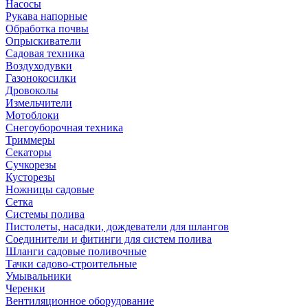
Насосы
Рукава напорные
Обработка почвы
Опрыскиватели
Садовая техника
Воздуходувки
Газонокосилки
Дровоколы
Измельчители
Мотоблоки
Снегоуборочная техника
Триммеры
Секаторы
Сучкорезы
Кусторезы
Ножницы садовые
Сетка
Системы полива
Пистолеты, насадки, дождеватели для шлангов
Соединители и фитинги для систем полива
Шланги садовые поливочные
Тачки садово-строительные
Умывальники
Черенки
Вентиляционное оборудование