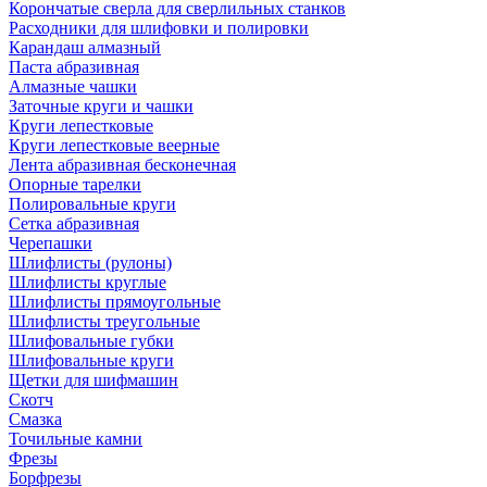
Корончатые сверла для сверлильных станков
Расходники для шлифовки и полировки
Карандаш алмазный
Паста абразивная
Алмазные чашки
Заточные круги и чашки
Круги лепестковые
Круги лепестковые веерные
Лента абразивная бесконечная
Опорные тарелки
Полировальные круги
Сетка абразивная
Черепашки
Шлифлисты (рулоны)
Шлифлисты круглые
Шлифлисты прямоугольные
Шлифлисты треугольные
Шлифовальные губки
Шлифовальные круги
Щетки для шифмашин
Скотч
Смазка
Точильные камни
Фрезы
Борфрезы