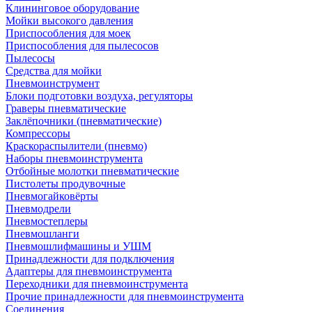
Клининговое оборудование
Мойки высокого давления
Приспособления для моек
Приспособления для пылесосов
Пылесосы
Средства для мойки
Пневмоинструмент
Блоки подготовки воздуха, регуляторы
Граверы пневматические
Заклёпочники (пневматические)
Компрессоры
Краскораспылители (пневмо)
Наборы пневмоинструмента
Отбойные молотки пневматические
Пистолеты продувочные
Пневмогайковёрты
Пневмодрели
Пневмостеплеры
Пневмошланги
Пневмошлифмашины и УШМ
Принадлежности для подключения
Адаптеры для пневмоинструмента
Переходники для пневмоинструмента
Прочие принадлежности для пневмоинструмента
Соединения