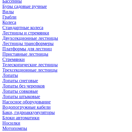
Бассейны
Буры садовые ручные
Вилы
Грабли
Колеса
Стандартные колеса
Лестницы и стремянки
Двухсекционные лестницы
Лестницы трансформеры
Платформы для лестниц
Приставные лестницы
Стремянки
Телескопические лестницы
Трехсекционные лестницы
Лопаты
Лопаты снеговые
Лопаты без черенков
Лопаты совковые
Лопаты штыковые
Насосное оборудование
Водопогружные кабели
Баки, гидроаккумуляторы
Блоки автоматики
Носилки
Мотопомпы