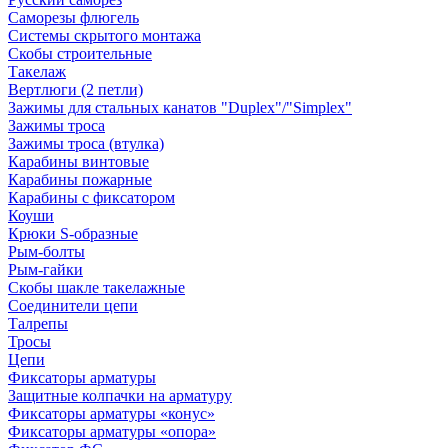
Саморезы флюгель
Системы скрытого монтажа
Скобы строительные
Такелаж
Вертлюги (2 петли)
Зажимы для стальных канатов "Duplex"/"Simplex"
Зажимы троса
Зажимы троса (втулка)
Карабины винтовые
Карабины пожарные
Карабины с фиксатором
Коуши
Крюки S-образные
Рым-болты
Рым-гайки
Скобы шакле такелажные
Соединители цепи
Талрепы
Тросы
Цепи
Фиксаторы арматуры
Защитные колпачки на арматуру
Фиксаторы арматуры «конус»
Фиксаторы арматуры «опора»