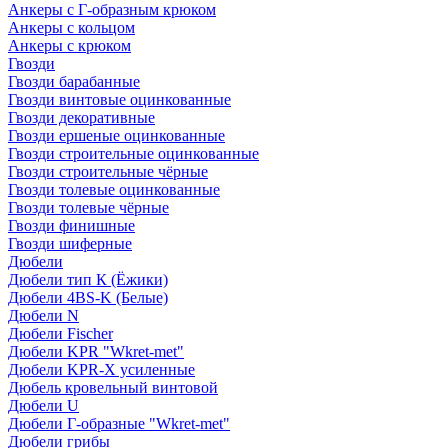
Анкеры с Г-образным крюком
Анкеры с кольцом
Анкеры с крюком
Гвозди
Гвозди барабанные
Гвозди винтовые оцинкованные
Гвозди декоративные
Гвозди ершеные оцинкованные
Гвозди строительные оцинкованные
Гвозди строительные чёрные
Гвозди толевые оцинкованные
Гвозди толевые чёрные
Гвозди финишные
Гвозди шиферные
Дюбели
Дюбели тип К (Ёжики)
Дюбели 4BS-K (Белые)
Дюбели N
Дюбели Fischer
Дюбели KPR "Wkret-met"
Дюбели KPR-Х усиленные
Дюбель кровельный винтовой
Дюбели U
Дюбели Г-образные "Wkret-met"
Дюбели грибы