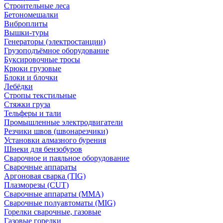
Строительные леса
Бетономешалки
Виброплиты
Вышки-туры
Генераторы (электростанции)
Грузоподъёмное оборудование
Буксировочные тросы
Крюки грузовые
Блоки и блочки
Лебёдки
Стропы текстильные
Стяжки груза
Тельферы и тали
Промышленные электродвигатели
Резчики швов (швонарезчики)
Установки алмазного бурения
Шнеки для бензобуров
Сварочное и паяльное оборудование
Сварочные аппараты
Аргоновая сварка (TIG)
Плазморезы (CUT)
Сварочные аппараты (MMA)
Сварочные полуавтоматы (MIG)
Горелки сварочные, газовые
Газовые горелки