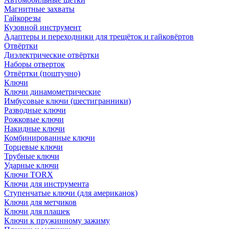
Магнитные захваты
Гайкорезы
Кузовной инструмент
Адаптеры и переходники для трещёток и гайковёртов
Отвёртки
Диэлектрические отвёртки
Наборы отверток
Отвёртки (поштучно)
Ключи
Ключи динамометрические
Имбусовые ключи (шестигранники)
Разводные ключи
Рожковые ключи
Накидные ключи
Комбинированные ключи
Торцевые ключи
Трубные ключи
Ударные ключи
Ключи TORX
Ключи для инструмента
Ступенчатые ключи (для американок)
Ключи для метчиков
Ключи для плашек
Ключи к пружинному зажиму