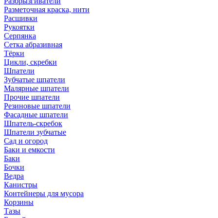
Разбрызгиватели
Разметочная краска, нити
Расшивки
Рукоятки
Серпянка
Сетка абразивная
Тёрки
Цикли, скребки
Шпатели
Зубчатые шпатели
Малярные шпатели
Прочие шпатели
Резиновые шпатели
Фасадные шпатели
Шпатель-скребок
Шпатели зубчатые
Сад и огород
Баки и емкости
Баки
Бочки
Ведра
Канистры
Контейнеры для мусора
Корзины
Тазы