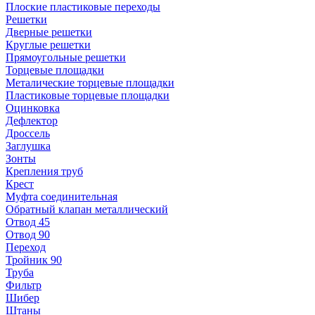
Плоские пластиковые переходы
Решетки
Дверные решетки
Круглые решетки
Прямоугольные решетки
Торцевые площадки
Металические торцевые площадки
Пластиковые торцевые площадки
Оцинковка
Дефлектор
Дроссель
Заглушка
Зонты
Крепления труб
Крест
Муфта соединительная
Обратный клапан металлический
Отвод 45
Отвод 90
Переход
Тройник 90
Труба
Фильтр
Шибер
Штаны