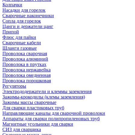
Колпачки
Насадки для горелок
Сварочные наконечники
Сопла для горелок
Цанги и держатели цанг
Припой
Флюс для пайки
Сварочные кабели
Шланги газовые
Проволока сварочная
Проволока алюминий
Проволока в прутках
Проволока нержавейка
Проволока омедненная
Проволока порошковая
Регуляторы
Электрододержатели и клеммы заземления
Зажимы-крокодилы (клемы заземления)
Зажимы массы сварочные
Для сварки пластиковых труб
Направляющие каналы для сварочной проволоки
Аппараты для сварки полипропиленовых труб
Магнитные угольники для сварки
СИЗ для сварщика
Сварочные маски, очки