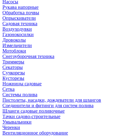
Насосы
Рукава напорные
Обработка почвы
Опрыскиватели
Садовая техника
Воздуходувки
Газонокосилки
Дровоколы
Измельчители
Мотоблоки
Снегоуборочная техника
Триммеры
Секаторы
Сучкорезы
Кусторезы
Ножницы садовые
Сетка
Системы полива
Пистолеты, насадки, дождеватели для шлангов
Соединители и фитинги для систем полива
Шланги садовые поливочные
Тачки садово-строительные
Умывальники
Черенки
Вентиляционное оборудование