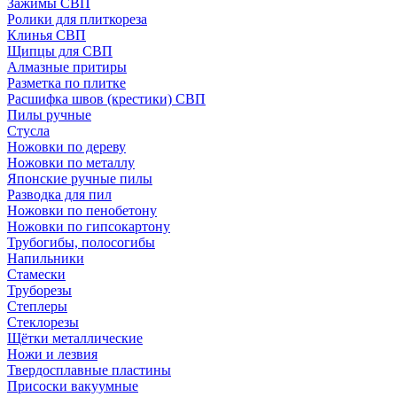
Зажимы СВП
Ролики для плиткореза
Клинья СВП
Щипцы для СВП
Алмазные притиры
Разметка по плитке
Расшифка швов (крестики) СВП
Пилы ручные
Стусла
Ножовки по дереву
Ножовки по металлу
Японские ручные пилы
Разводка для пил
Ножовки по пенобетону
Ножовки по гипсокартону
Трубогибы, полосогибы
Напильники
Стамески
Труборезы
Степлеры
Стеклорезы
Щётки металлические
Ножи и лезвия
Твердосплавные пластины
Присоски вакуумные