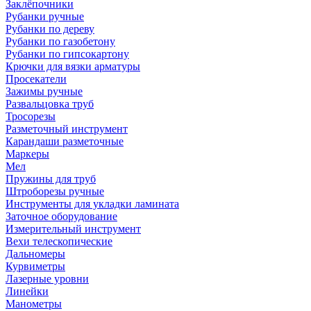
Заклёпочники
Рубанки ручные
Рубанки по дереву
Рубанки по газобетону
Рубанки по гипсокартону
Крючки для вязки арматуры
Просекатели
Зажимы ручные
Развальцовка труб
Тросорезы
Разметочный инструмент
Карандаши разметочные
Маркеры
Мел
Пружины для труб
Штроборезы ручные
Инструменты для укладки ламината
Заточное оборудование
Измерительный инструмент
Вехи телескопические
Дальномеры
Курвиметры
Лазерные уровни
Линейки
Манометры