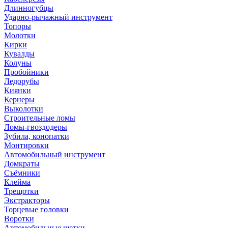
Длинногубцы
Ударно-рычажный инструмент
Топоры
Молотки
Кирки
Кувалды
Колуны
Пробойники
Ледорубы
Киянки
Кернеры
Выколотки
Строительные ломы
Ломы-гвоздодеры
Зубила, конопатки
Монтировки
Автомобильный инструмент
Домкраты
Съёмники
Клейма
Трещотки
Экстракторы
Торцевые головки
Воротки
Автомобильные щетки