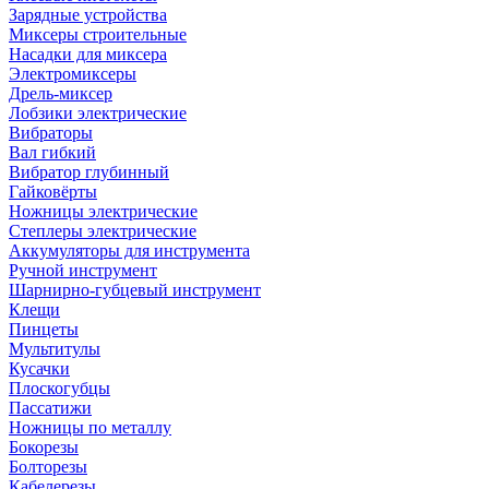
Зарядные устройства
Миксеры строительные
Насадки для миксера
Электромиксеры
Дрель-миксер
Лобзики электрические
Вибраторы
Вал гибкий
Вибратор глубинный
Гайковёрты
Ножницы электрические
Степлеры электрические
Аккумуляторы для инструмента
Ручной инструмент
Шарнирно-губцевый инструмент
Клещи
Пинцеты
Мультитулы
Кусачки
Плоскогубцы
Пассатижи
Ножницы по металлу
Бокорезы
Болторезы
Кабелерезы