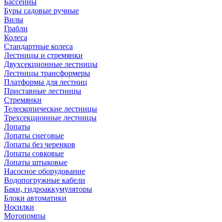
Бассейны
Буры садовые ручные
Вилы
Грабли
Колеса
Стандартные колеса
Лестницы и стремянки
Двухсекционные лестницы
Лестницы трансформеры
Платформы для лестниц
Приставные лестницы
Стремянки
Телескопические лестницы
Трехсекционные лестницы
Лопаты
Лопаты снеговые
Лопаты без черенков
Лопаты совковые
Лопаты штыковые
Насосное оборудование
Водопогружные кабели
Баки, гидроаккумуляторы
Блоки автоматики
Носилки
Мотопомпы