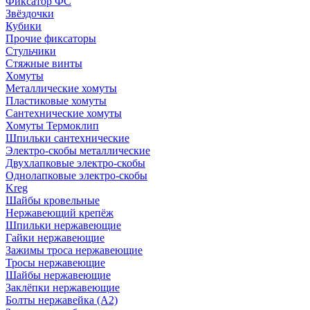
Фиксатор ФС
Звёздочки
Кубики
Прочие фиксаторы
Стульчики
Стяжные винты
Хомуты
Металлические хомуты
Пластиковые хомуты
Сантехнические хомуты
Хомуты Термоклип
Шпильки сантехнические
Электро-скобы металлические
Двухлапковые электро-скобы
Однолапковые электро-скобы
Kreg
Шайбы кровельные
Нержавеющий крепёж
Шпильки нержавеющие
Гайки нержавеющие
Зажимы троса нержавеющие
Тросы нержавеющие
Шайбы нержавеющие
Заклёпки нержавеющие
Болты нержавейка (А2)