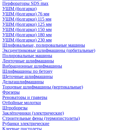
Перфораторы SDS max
УШМ (болгарки)
УШМ (болгарки) 76 мм
УШМ (болгарки) 115 мм
УШМ (болгарки) 125 мм
УШМ (болгарки) 150 мм
УШМ (болгарки) 180 мм
УШМ (болгарки) 230 мм
Шлифовальные, полировальные машины
Эксцентриковые шлифмашины (орбитальные)
Полировальные машины
Ленточные шлифмашины
Вибрационные шлифмашины
Шлифмашины по бетону
Щеточные шлифмашины
Дельташлифмашины
Торцевые шлифмашины (вертикальные)
Фрезеры
Реноваторы и граверы
Отбойные молотки
Штроборезы
Заклёпочники (электрические)
Строительные фены (термопистолеты)
Рубанки электрические
Клеевые пистолеты