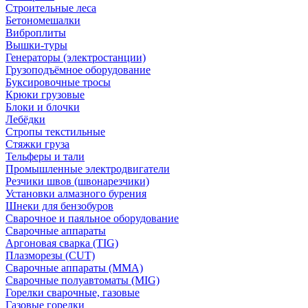
Строительные леса
Бетономешалки
Виброплиты
Вышки-туры
Генераторы (электростанции)
Грузоподъёмное оборудование
Буксировочные тросы
Крюки грузовые
Блоки и блочки
Лебёдки
Стропы текстильные
Стяжки груза
Тельферы и тали
Промышленные электродвигатели
Резчики швов (швонарезчики)
Установки алмазного бурения
Шнеки для бензобуров
Сварочное и паяльное оборудование
Сварочные аппараты
Аргоновая сварка (TIG)
Плазморезы (CUT)
Сварочные аппараты (MMA)
Сварочные полуавтоматы (MIG)
Горелки сварочные, газовые
Газовые горелки