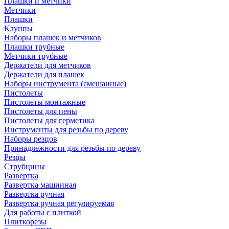
Плашки и метчики
Метчики
Плашки
Клуппы
Наборы плашек и метчиков
Плашки трубные
Метчики трубные
Держатели для метчиков
Держатели для плашек
Наборы инструмента (смешанные)
Пистолеты
Пистолеты монтажные
Пистолеты для пены
Пистолеты для герметика
Инструменты для резьбы по дереву
Наборы резцов
Принадлежности для резьбы по дереву
Резцы
Струбцины
Развертка
Развертка машинная
Развертка ручная
Развертка ручная регулируемая
Для работы с плиткой
Плиткорезы