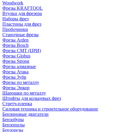
Woodwork
Фрезы KRAFTOOL
Втулки для фрезера
Наборы фрез
Пластины для фрез
Пробочники
Станочные фрезы
Фрезы Arden
Фрезы Bosch
Фрезы CMT (ЦРИ)
Фрезы Globus
Фрезы Strong
Фрезы алмазные
Фрезы Атака
Фрезы Зубр
Фрезы по металлу
Фрезы Энкор
Шарошки по металлу
Штифты для кольцевых фрез
Стретч-пленка
Силовая техника и строительное оборудование
Бензиновые двигатели
Бензобуры
Бензопилы
Бензорезы