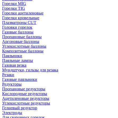
Горелки MIG
Горелки TIG
Горелки ацетиленовые
Горелки кровельные
Плазматроны CUT
Головки горелок
Газовые баллоны
Пропановые баллоны
Аргоновые баллоны
Углекислотные баллоны
Композитные баллоны
Паяльники
Паяльные лампы
Газовая резка
Мундштуки, гильзы для резака
Резаки
Газовые паяльники
Редукторы
Пропановые редукторы
Кислородные редукторы
Ацетиленовые редукторы
Углекислотные редукторы
Гелиевый редуктор
Электроды
Для сварочных горелок