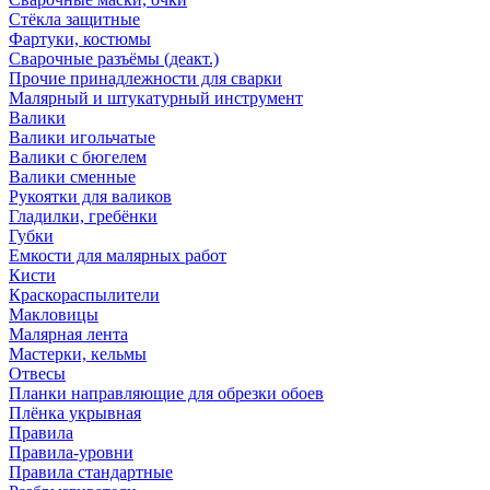
Стёкла защитные
Фартуки, костюмы
Сварочные разъёмы (деакт.)
Прочие принадлежности для сварки
Малярный и штукатурный инструмент
Валики
Валики игольчатые
Валики с бюгелем
Валики сменные
Рукоятки для валиков
Гладилки, гребёнки
Губки
Емкости для малярных работ
Кисти
Краскораспылители
Макловицы
Малярная лента
Мастерки, кельмы
Отвесы
Планки направляющие для обрезки обоев
Плёнка укрывная
Правила
Правила-уровни
Правила стандартные