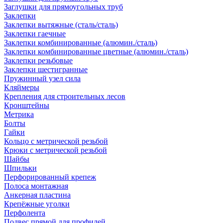
Заглушки для прямоугольных труб
Заклепки
Заклепки вытяжные (сталь/сталь)
Заклепки гаечные
Заклепки комбинированные (алюмин./сталь)
Заклепки комбинированные цветные (алюмин./сталь)
Заклепки резьбовые
Заклепки шестигранные
Пружинный узел сила
Кляймеры
Крепления для строительных лесов
Кронштейны
Метрика
Болты
Гайки
Кольцо с метрической резьбой
Крюки с метрической резьбой
Шайбы
Шпильки
Перфорированный крепеж
Полоса монтажная
Анкерная пластина
Крепёжные уголки
Перфолента
Подвес прямой для профилей