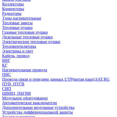
Коллекторы
Конвекторы
Радиаторы
Тэны нагревательные
Тепловые завесы
Тепловые пушки
Газовые тепловые пушки
Дизельные тепловые пушки
Электрические тепловые пушки
Тепловентиляторы
Электрика и свет
Кабель, провод
ВВГ
КГ
Нагревательные провода
ПВС
Провода связи и передачи данных UTP(витая пара),SAT,RG
ПУВ, ПУГВ
СИП
ШВВП, ПБГВВ
Модульное оборудование
Автоматические выключатели
Дополнительные модульные устройства
Устройства дифференциальной защиты
Заказные позиции