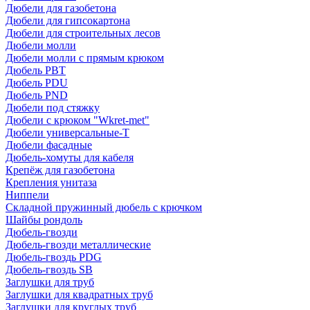
Дюбели для газобетона
Дюбели для гипсокартона
Дюбели для строительных лесов
Дюбели молли
Дюбели молли с прямым крюком
Дюбель PBT
Дюбель PDU
Дюбель PND
Дюбели под стяжку
Дюбели с крюком "Wkret-met"
Дюбели универсальные-Т
Дюбели фасадные
Дюбель-хомуты для кабеля
Крепёж для газобетона
Крепления унитаза
Ниппели
Складной пружинный дюбель с крючком
Шайбы рондоль
Дюбель-гвозди
Дюбель-гвозди металлические
Дюбель-гвоздь PDG
Дюбель-гвоздь SB
Заглушки для труб
Заглушки для квадратных труб
Заглушки для круглых труб