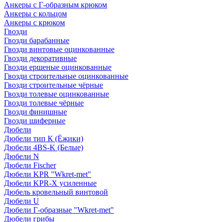
Анкеры с Г-образным крюком
Анкеры с кольцом
Анкеры с крюком
Гвозди
Гвозди барабанные
Гвозди винтовые оцинкованные
Гвозди декоративные
Гвозди ершеные оцинкованные
Гвозди строительные оцинкованные
Гвозди строительные чёрные
Гвозди толевые оцинкованные
Гвозди толевые чёрные
Гвозди финишные
Гвозди шиферные
Дюбели
Дюбели тип К (Ёжики)
Дюбели 4BS-K (Белые)
Дюбели N
Дюбели Fischer
Дюбели KPR "Wkret-met"
Дюбели KPR-Х усиленные
Дюбель кровельный винтовой
Дюбели U
Дюбели Г-образные "Wkret-met"
Дюбели грибы