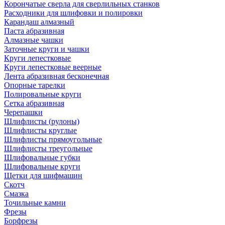
Корончатые сверла для сверлильных станков
Расходники для шлифовки и полировки
Карандаш алмазный
Паста абразивная
Алмазные чашки
Заточные круги и чашки
Круги лепестковые
Круги лепестковые веерные
Лента абразивная бесконечная
Опорные тарелки
Полировальные круги
Сетка абразивная
Черепашки
Шлифлисты (рулоны)
Шлифлисты круглые
Шлифлисты прямоугольные
Шлифлисты треугольные
Шлифовальные губки
Шлифовальные круги
Щетки для шифмашин
Скотч
Смазка
Точильные камни
Фрезы
Борфрезы