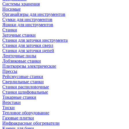
Системы хранения
Носимые
Органайзеры для инструментов
Сумки для инструментов
Ящики для инструментов
Станки
Заточные станки
Станки для заточки инструмента
Станки для заточки сверл
Станки для заточки цепей
Ленточные пилы
Лобзиковые станки
Плиткорезы электрические
Прессы
Рейсмусовые станки
Сверлильные станки
Станки распиловочные
Станки шлифовальные
Токарные станки
Верстаки
Тиски
Тепловое оборудование
Газовые плитки
Инфракрасные обогреватели
Камни для бани