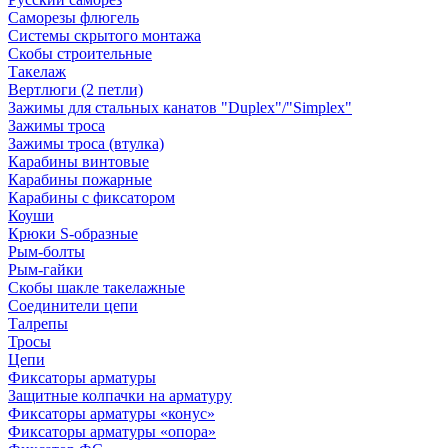
Саморезы флюгель
Системы скрытого монтажа
Скобы строительные
Такелаж
Вертлюги (2 петли)
Зажимы для стальных канатов "Duplex"/"Simplex"
Зажимы троса
Зажимы троса (втулка)
Карабины винтовые
Карабины пожарные
Карабины с фиксатором
Коуши
Крюки S-образные
Рым-болты
Рым-гайки
Скобы шакле такелажные
Соединители цепи
Талрепы
Тросы
Цепи
Фиксаторы арматуры
Защитные колпачки на арматуру
Фиксаторы арматуры «конус»
Фиксаторы арматуры «опора»