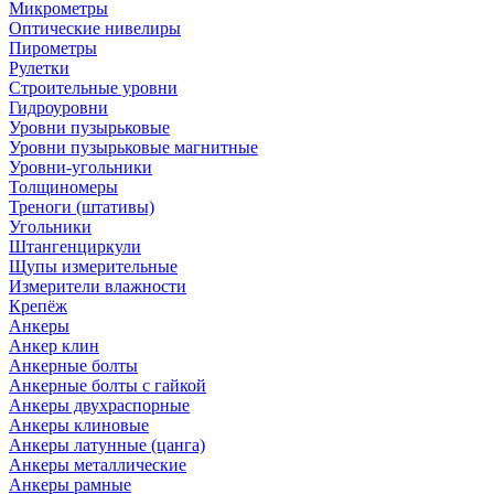
Микрометры
Оптические нивелиры
Пирометры
Рулетки
Строительные уровни
Гидроуровни
Уровни пузырьковые
Уровни пузырьковые магнитные
Уровни-угольники
Толщиномеры
Треноги (штативы)
Угольники
Штангенциркули
Щупы измерительные
Измерители влажности
Крепёж
Анкеры
Анкер клин
Анкерные болты
Анкерные болты с гайкой
Анкеры двухраспорные
Анкеры клиновые
Анкеры латунные (цанга)
Анкеры металлические
Анкеры рамные