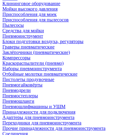
Клининговое оборудование
Мойки высокого давления
Приспособления для моек
Приспособления для пылесосов
Пылесосы
Средства для мойки
Пневмоинструмент
Блоки подготовки воздуха, регуляторы
Граверы пневматические
Заклёпочники (пневматические)
Компрессоры
Краскораспылители (пневмо)
Наборы пневмоинструмента
Отбойные молотки пневматические
Пистолеты продувочные
Пневмогайковёрты
Пневмодрели
Пневмостеплеры
Пневмошланги
Пневмошлифмашины и УШМ
Принадлежности для подключения
Адаптеры для пневмоинструмента
Переходники для пневмоинструмента
Прочие принадлежности для пневмоинструмента
Соединения