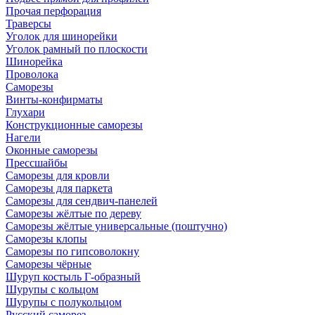
Прочая перфорация
Траверсы
Уголок для шинорейки
Уголок рамный по плоскости
Шинорейка
Проволока
Саморезы
Винты-конфирматы
Глухари
Конструкционные саморезы
Нагели
Оконные саморезы
Прессшайбы
Саморезы для кровли
Саморезы для паркета
Саморезы для сендвич-панелей
Саморезы жёлтые по дереву
Саморезы жёлтые универсальные (поштучно)
Саморезы клопы
Саморезы по гипсоволокну
Саморезы чёрные
Шуруп костыль Г-образный
Шурупы с кольцом
Шурупы с полукольцом
Русский саморез