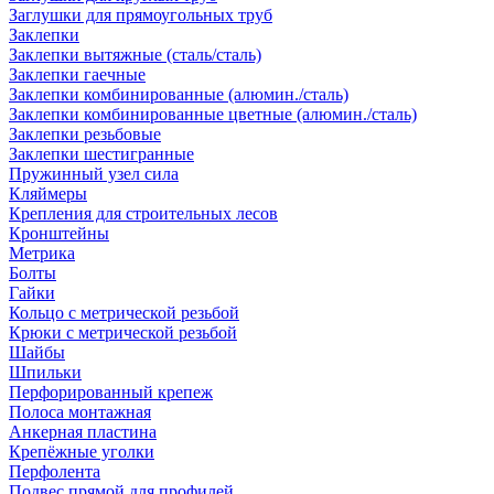
Заглушки для прямоугольных труб
Заклепки
Заклепки вытяжные (сталь/сталь)
Заклепки гаечные
Заклепки комбинированные (алюмин./сталь)
Заклепки комбинированные цветные (алюмин./сталь)
Заклепки резьбовые
Заклепки шестигранные
Пружинный узел сила
Кляймеры
Крепления для строительных лесов
Кронштейны
Метрика
Болты
Гайки
Кольцо с метрической резьбой
Крюки с метрической резьбой
Шайбы
Шпильки
Перфорированный крепеж
Полоса монтажная
Анкерная пластина
Крепёжные уголки
Перфолента
Подвес прямой для профилей