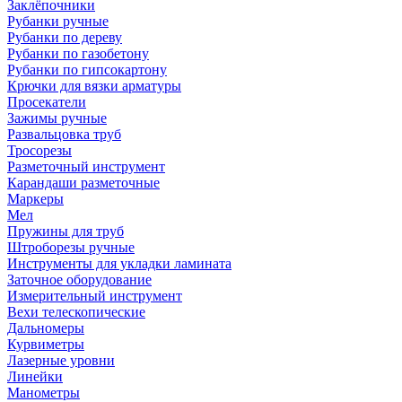
Заклёпочники
Рубанки ручные
Рубанки по дереву
Рубанки по газобетону
Рубанки по гипсокартону
Крючки для вязки арматуры
Просекатели
Зажимы ручные
Развальцовка труб
Тросорезы
Разметочный инструмент
Карандаши разметочные
Маркеры
Мел
Пружины для труб
Штроборезы ручные
Инструменты для укладки ламината
Заточное оборудование
Измерительный инструмент
Вехи телескопические
Дальномеры
Курвиметры
Лазерные уровни
Линейки
Манометры