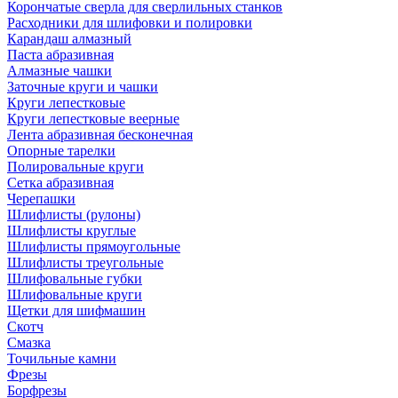
Корончатые сверла для сверлильных станков
Расходники для шлифовки и полировки
Карандаш алмазный
Паста абразивная
Алмазные чашки
Заточные круги и чашки
Круги лепестковые
Круги лепестковые веерные
Лента абразивная бесконечная
Опорные тарелки
Полировальные круги
Сетка абразивная
Черепашки
Шлифлисты (рулоны)
Шлифлисты круглые
Шлифлисты прямоугольные
Шлифлисты треугольные
Шлифовальные губки
Шлифовальные круги
Щетки для шифмашин
Скотч
Смазка
Точильные камни
Фрезы
Борфрезы