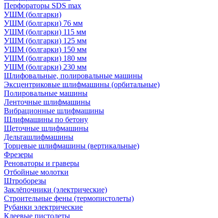
Перфораторы SDS max
УШМ (болгарки)
УШМ (болгарки) 76 мм
УШМ (болгарки) 115 мм
УШМ (болгарки) 125 мм
УШМ (болгарки) 150 мм
УШМ (болгарки) 180 мм
УШМ (болгарки) 230 мм
Шлифовальные, полировальные машины
Эксцентриковые шлифмашины (орбитальные)
Полировальные машины
Ленточные шлифмашины
Вибрационные шлифмашины
Шлифмашины по бетону
Щеточные шлифмашины
Дельташлифмашины
Торцевые шлифмашины (вертикальные)
Фрезеры
Реноваторы и граверы
Отбойные молотки
Штроборезы
Заклёпочники (электрические)
Строительные фены (термопистолеты)
Рубанки электрические
Клеевые пистолеты