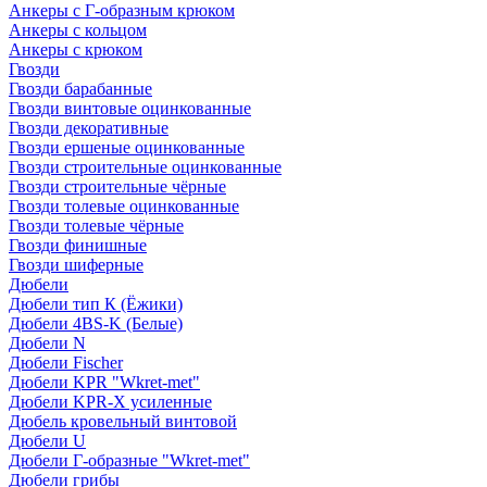
Анкеры с Г-образным крюком
Анкеры с кольцом
Анкеры с крюком
Гвозди
Гвозди барабанные
Гвозди винтовые оцинкованные
Гвозди декоративные
Гвозди ершеные оцинкованные
Гвозди строительные оцинкованные
Гвозди строительные чёрные
Гвозди толевые оцинкованные
Гвозди толевые чёрные
Гвозди финишные
Гвозди шиферные
Дюбели
Дюбели тип К (Ёжики)
Дюбели 4BS-K (Белые)
Дюбели N
Дюбели Fischer
Дюбели KPR "Wkret-met"
Дюбели KPR-Х усиленные
Дюбель кровельный винтовой
Дюбели U
Дюбели Г-образные "Wkret-met"
Дюбели грибы