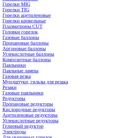
Горелки MIG
Горелки TIG
Горелки ацетиленовые
Горелки кровельные
Плазматроны CUT
Головки горелок
Газовые баллоны
Пропановые баллоны
Аргоновые баллоны
Углекислотные баллоны
Композитные баллоны
Паяльники
Паяльные лампы
Газовая резка
Мундштуки, гильзы для резака
Резаки
Газовые паяльники
Редукторы
Пропановые редукторы
Кислородные редукторы
Ацетиленовые редукторы
Углекислотные редукторы
Гелиевый редуктор
Электроды
Для сварочных горелок