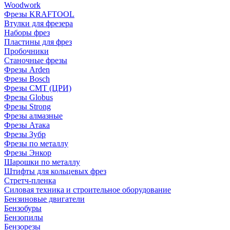
Woodwork
Фрезы KRAFTOOL
Втулки для фрезера
Наборы фрез
Пластины для фрез
Пробочники
Станочные фрезы
Фрезы Arden
Фрезы Bosch
Фрезы CMT (ЦРИ)
Фрезы Globus
Фрезы Strong
Фрезы алмазные
Фрезы Атака
Фрезы Зубр
Фрезы по металлу
Фрезы Энкор
Шарошки по металлу
Штифты для кольцевых фрез
Стретч-пленка
Силовая техника и строительное оборудование
Бензиновые двигатели
Бензобуры
Бензопилы
Бензорезы