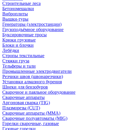
Строительные леса
Бетономешалки
Виброплиты
Вышки-туры
Генераторы (электростанции)
Грузоподъёмное оборудование
Буксировочные тросы
Крюки грузовые
Блоки и блочки
Лебёдки
Стропы текстильные
Стяжки груза
Тельферы и тали
Промышленные электродвигатели
Резчики швов (швонарезчики)
Установки алмазного бурения
Шнеки для бензобуров
Сварочное и паяльное оборудование
Сварочные аппараты
Аргоновая сварка (TIG)
Плазморезы (CUT)
Сварочные аппараты (MMA)
Сварочные полуавтоматы (MIG)
Горелки сварочные, газовые
Газовые горелки