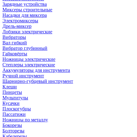
Зарядные устройства
Миксеры строительные
Насадки для миксера
Электромиксеры
Дрель-миксер
Лобзики электрические
Вибраторы
Вал гибкий
Вибратор глубинный
Гайковёрты
Ножницы электрические
Степлеры электрические
Аккумуляторы для инструмента
Ручной инструмент
Шарнирно-губцевый инструмент
Клещи
Пинцеты
Мультитулы
Кусачки
Плоскогубцы
Пассатижи
Ножницы по металлу
Бокорезы
Болторезы
Кабелерезы