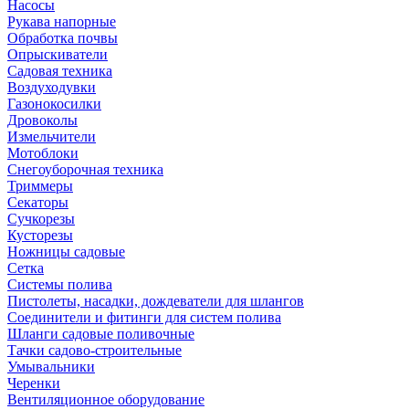
Насосы
Рукава напорные
Обработка почвы
Опрыскиватели
Садовая техника
Воздуходувки
Газонокосилки
Дровоколы
Измельчители
Мотоблоки
Снегоуборочная техника
Триммеры
Секаторы
Сучкорезы
Кусторезы
Ножницы садовые
Сетка
Системы полива
Пистолеты, насадки, дождеватели для шлангов
Соединители и фитинги для систем полива
Шланги садовые поливочные
Тачки садово-строительные
Умывальники
Черенки
Вентиляционное оборудование