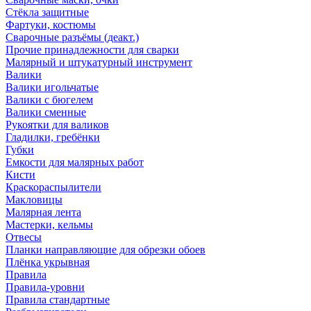
Стёкла защитные
Фартуки, костюмы
Сварочные разъёмы (деакт.)
Прочие принадлежности для сварки
Малярный и штукатурный инструмент
Валики
Валики игольчатые
Валики с бюгелем
Валики сменные
Рукоятки для валиков
Гладилки, гребёнки
Губки
Емкости для малярных работ
Кисти
Краскораспылители
Макловицы
Малярная лента
Мастерки, кельмы
Отвесы
Планки направляющие для обрезки обоев
Плёнка укрывная
Правила
Правила-уровни
Правила стандартные