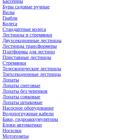
Бассейны
Буры садовые ручные
Вилы
Грабли
Колеса
Стандартные колеса
Лестницы и стремянки
Двухсекционные лестницы
Лестницы трансформеры
Платформы для лестниц
Приставные лестницы
Стремянки
Телескопические лестницы
Трехсекционные лестницы
Лопаты
Лопаты снеговые
Лопаты без черенков
Лопаты совковые
Лопаты штыковые
Насосное оборудование
Водопогружные кабели
Баки, гидроаккумуляторы
Блоки автоматики
Носилки
Мотопомпы