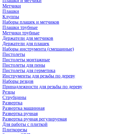
Плашки и метчики
Метчики
Плашки
Клуппы
Наборы плашек и метчиков
Плашки трубные
Метчики трубные
Держатели для метчиков
Держатели для плашек
Наборы инструмента (смешанные)
Пистолеты
Пистолеты монтажные
Пистолеты для пены
Пистолеты для герметика
Инструменты для резьбы по дереву
Наборы резцов
Принадлежности для резьбы по дереву
Резцы
Струбцины
Развертка
Развертка машинная
Развертка ручная
Развертка ручная регулируемая
Для работы с плиткой
Плиткорезы