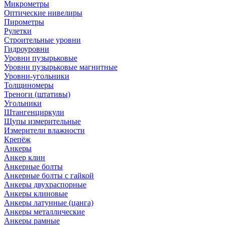
Микрометры
Оптические нивелиры
Пирометры
Рулетки
Строительные уровни
Гидроуровни
Уровни пузырьковые
Уровни пузырьковые магнитные
Уровни-угольники
Толщиномеры
Треноги (штативы)
Угольники
Штангенциркули
Щупы измерительные
Измерители влажности
Крепёж
Анкеры
Анкер клин
Анкерные болты
Анкерные болты с гайкой
Анкеры двухраспорные
Анкеры клиновые
Анкеры латунные (цанга)
Анкеры металлические
Анкеры рамные