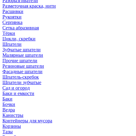
Разбрызгиватели
Разметочная краска, нити
Расшивки
Рукоятки
Серпянка
Сетка абразивная
Тёрки
Цикли, скребки
Шпатели
Зубчатые шпатели
Малярные шпатели
Прочие шпатели
Резиновые шпатели
Фасадные шпатели
Шпатель-скребок
Шпатели зубчатые
Сад и огород
Баки и емкости
Баки
Бочки
Ведра
Канистры
Контейнеры для мусора
Корзины
Тазы