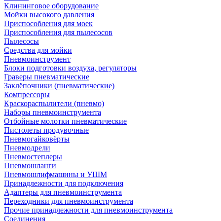
Клининговое оборудование
Мойки высокого давления
Приспособления для моек
Приспособления для пылесосов
Пылесосы
Средства для мойки
Пневмоинструмент
Блоки подготовки воздуха, регуляторы
Граверы пневматические
Заклёпочники (пневматические)
Компрессоры
Краскораспылители (пневмо)
Наборы пневмоинструмента
Отбойные молотки пневматические
Пистолеты продувочные
Пневмогайковёрты
Пневмодрели
Пневмостеплеры
Пневмошланги
Пневмошлифмашины и УШМ
Принадлежности для подключения
Адаптеры для пневмоинструмента
Переходники для пневмоинструмента
Прочие принадлежности для пневмоинструмента
Соединения