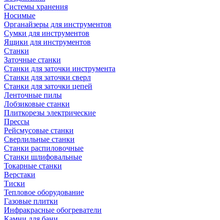
Системы хранения
Носимые
Органайзеры для инструментов
Сумки для инструментов
Ящики для инструментов
Станки
Заточные станки
Станки для заточки инструмента
Станки для заточки сверл
Станки для заточки цепей
Ленточные пилы
Лобзиковые станки
Плиткорезы электрические
Прессы
Рейсмусовые станки
Сверлильные станки
Станки распиловочные
Станки шлифовальные
Токарные станки
Верстаки
Тиски
Тепловое оборудование
Газовые плитки
Инфракрасные обогреватели
Камни для бани