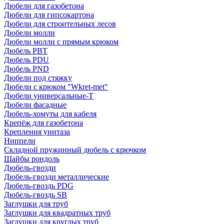
Дюбели для газобетона
Дюбели для гипсокартона
Дюбели для строительных лесов
Дюбели молли
Дюбели молли с прямым крюком
Дюбель PBT
Дюбель PDU
Дюбель PND
Дюбели под стяжку
Дюбели с крюком "Wkret-met"
Дюбели универсальные-Т
Дюбели фасадные
Дюбель-хомуты для кабеля
Крепёж для газобетона
Крепления унитаза
Ниппели
Складной пружинный дюбель с крючком
Шайбы рондоль
Дюбель-гвозди
Дюбель-гвозди металлические
Дюбель-гвоздь PDG
Дюбель-гвоздь SB
Заглушки для труб
Заглушки для квадратных труб
Заглушки для круглых труб