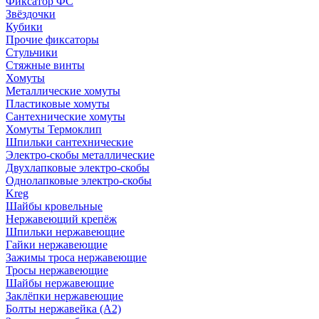
Фиксатор ФС
Звёздочки
Кубики
Прочие фиксаторы
Стульчики
Стяжные винты
Хомуты
Металлические хомуты
Пластиковые хомуты
Сантехнические хомуты
Хомуты Термоклип
Шпильки сантехнические
Электро-скобы металлические
Двухлапковые электро-скобы
Однолапковые электро-скобы
Kreg
Шайбы кровельные
Нержавеющий крепёж
Шпильки нержавеющие
Гайки нержавеющие
Зажимы троса нержавеющие
Тросы нержавеющие
Шайбы нержавеющие
Заклёпки нержавеющие
Болты нержавейка (А2)