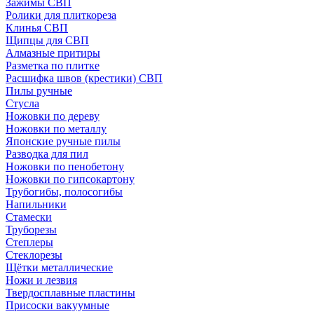
Зажимы СВП
Ролики для плиткореза
Клинья СВП
Щипцы для СВП
Алмазные притиры
Разметка по плитке
Расшифка швов (крестики) СВП
Пилы ручные
Стусла
Ножовки по дереву
Ножовки по металлу
Японские ручные пилы
Разводка для пил
Ножовки по пенобетону
Ножовки по гипсокартону
Трубогибы, полосогибы
Напильники
Стамески
Труборезы
Степлеры
Стеклорезы
Щётки металлические
Ножи и лезвия
Твердосплавные пластины
Присоски вакуумные