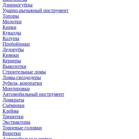
Длинногубцы
Ударно-рычажный инструмент
Топоры
Молотки
Кирки
Кувалды
Колуны
Пробойники
Ледорубы
Киянки
Кернеры
Выколотки
Строительные ломы
Ломы-гвоздодеры
Зубила, конопатки
Монтировки
Автомобильный инструмент
Домкраты
Съёмники
Клейма
Трещотки
Экстракторы
Торцевые головки
Воротки
Автомобильные щетки