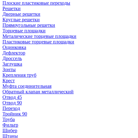
Плоские пластиковые переходы
Решетки
Дверные решетки
Круглые решетки
Прямоугольные решетки
Торцевые площадки
Металические торцевые площадки
Пластиковые торцевые площадки
Оцинковка
Дефлектор
Дроссель
Заглушка
Зонты
Крепления труб
Крест
Муфта соединительная
Обратный клапан металлический
Отвод 45
Отвод 90
Переход
Тройник 90
Труба
Фильтр
Шибер
Штаны