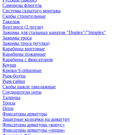
Саморезы флюгель
Системы скрытого монтажа
Скобы строительные
Такелаж
Вертлюги (2 петли)
Зажимы для стальных канатов "Duplex"/"Simplex"
Зажимы троса
Зажимы троса (втулка)
Карабины винтовые
Карабины пожарные
Карабины с фиксатором
Коуши
Крюки S-образные
Рым-болты
Рым-гайки
Скобы шакле такелажные
Соединители цепи
Талрепы
Тросы
Цепи
Фиксаторы арматуры
Защитные колпачки на арматуру
Фиксаторы арматуры «конус»
Фиксаторы арматуры «опора»