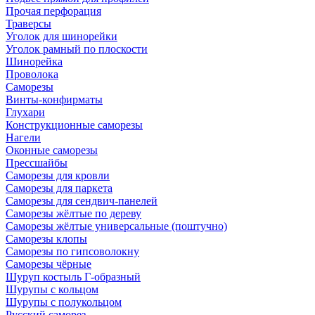
Прочая перфорация
Траверсы
Уголок для шинорейки
Уголок рамный по плоскости
Шинорейка
Проволока
Саморезы
Винты-конфирматы
Глухари
Конструкционные саморезы
Нагели
Оконные саморезы
Прессшайбы
Саморезы для кровли
Саморезы для паркета
Саморезы для сендвич-панелей
Саморезы жёлтые по дереву
Саморезы жёлтые универсальные (поштучно)
Саморезы клопы
Саморезы по гипсоволокну
Саморезы чёрные
Шуруп костыль Г-образный
Шурупы с кольцом
Шурупы с полукольцом
Русский саморез