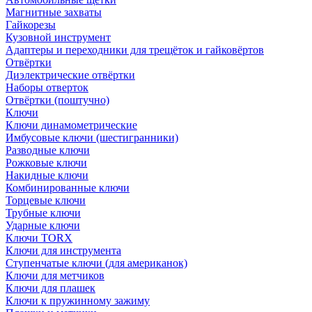
Магнитные захваты
Гайкорезы
Кузовной инструмент
Адаптеры и переходники для трещёток и гайковёртов
Отвёртки
Диэлектрические отвёртки
Наборы отверток
Отвёртки (поштучно)
Ключи
Ключи динамометрические
Имбусовые ключи (шестигранники)
Разводные ключи
Рожковые ключи
Накидные ключи
Комбинированные ключи
Торцевые ключи
Трубные ключи
Ударные ключи
Ключи TORX
Ключи для инструмента
Ступенчатые ключи (для американок)
Ключи для метчиков
Ключи для плашек
Ключи к пружинному зажиму