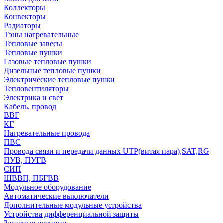
Коллекторы
Конвекторы
Радиаторы
Тэны нагревательные
Тепловые завесы
Тепловые пушки
Газовые тепловые пушки
Дизельные тепловые пушки
Электрические тепловые пушки
Тепловентиляторы
Электрика и свет
Кабель, провод
ВВГ
КГ
Нагревательные провода
ПВС
Провода связи и передачи данных UTP(витая пара),SAT,RG
ПУВ, ПУГВ
СИП
ШВВП, ПБГВВ
Модульное оборудование
Автоматические выключатели
Дополнительные модульные устройства
Устройства дифференциальной защиты
Заказные позиции