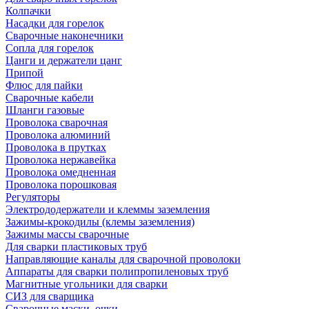
Колпачки
Насадки для горелок
Сварочные наконечники
Сопла для горелок
Цанги и держатели цанг
Припой
Флюс для пайки
Сварочные кабели
Шланги газовые
Проволока сварочная
Проволока алюминий
Проволока в прутках
Проволока нержавейка
Проволока омедненная
Проволока порошковая
Регуляторы
Электрододержатели и клеммы заземления
Зажимы-крокодилы (клемы заземления)
Зажимы массы сварочные
Для сварки пластиковых труб
Направляющие каналы для сварочной проволоки
Аппараты для сварки полипропиленовых труб
Магнитные угольники для сварки
СИЗ для сварщика
Сварочные маски, очки