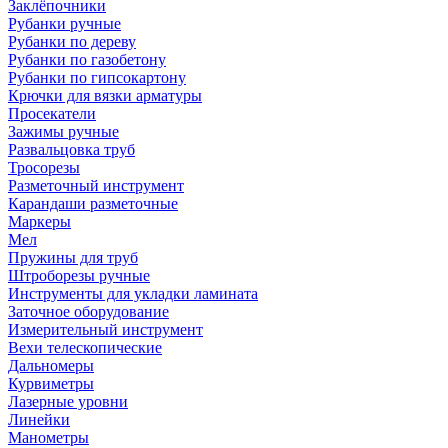
Заклёпочники
Рубанки ручные
Рубанки по дереву
Рубанки по газобетону
Рубанки по гипсокартону
Крючки для вязки арматуры
Просекатели
Зажимы ручные
Развальцовка труб
Тросорезы
Разметочный инструмент
Карандаши разметочные
Маркеры
Мел
Пружины для труб
Штроборезы ручные
Инструменты для укладки ламината
Заточное оборудование
Измерительный инструмент
Вехи телескопические
Дальномеры
Курвиметры
Лазерные уровни
Линейки
Манометры