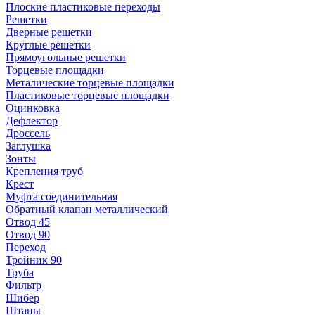
Плоские пластиковые переходы
Решетки
Дверные решетки
Круглые решетки
Прямоугольные решетки
Торцевые площадки
Металические торцевые площадки
Пластиковые торцевые площадки
Оцинковка
Дефлектор
Дроссель
Заглушка
Зонты
Крепления труб
Крест
Муфта соединительная
Обратный клапан металлический
Отвод 45
Отвод 90
Переход
Тройник 90
Труба
Фильтр
Шибер
Штаны