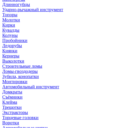
Длинногубцы
Ударно-рычажный инструмент
Топоры
Молотки
Кирки
Кувалды
Колуны
Пробойники
Ледорубы
Киянки
Кернеры
Выколотки
Строительные ломы
Ломы-гвоздодеры
Зубила, конопатки
Монтировки
Автомобильный инструмент
Домкраты
Съёмники
Клейма
Трещотки
Экстракторы
Торцевые головки
Воротки
Автомобильные щетки