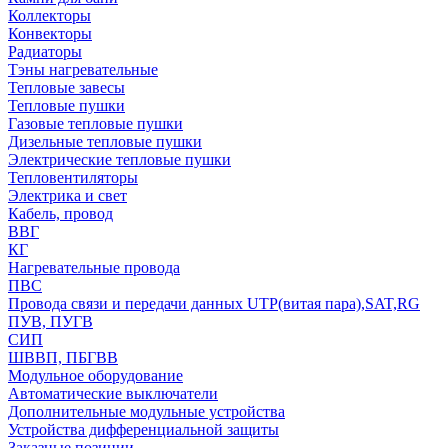
Коллекторы
Конвекторы
Радиаторы
Тэны нагревательные
Тепловые завесы
Тепловые пушки
Газовые тепловые пушки
Дизельные тепловые пушки
Электрические тепловые пушки
Тепловентиляторы
Электрика и свет
Кабель, провод
ВВГ
КГ
Нагревательные провода
ПВС
Провода связи и передачи данных UTP(витая пара),SAT,RG
ПУВ, ПУГВ
СИП
ШВВП, ПБГВВ
Модульное оборудование
Автоматические выключатели
Дополнительные модульные устройства
Устройства дифференциальной защиты
Заказные позиции