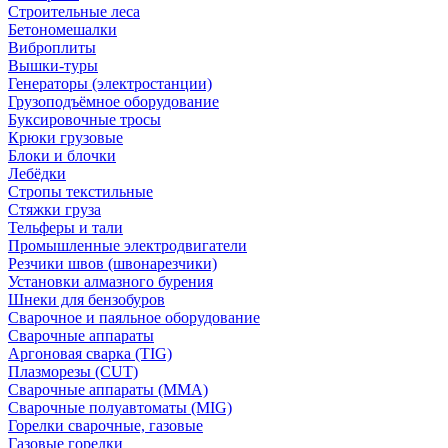
Строительные леса
Бетономешалки
Виброплиты
Вышки-туры
Генераторы (электростанции)
Грузоподъёмное оборудование
Буксировочные тросы
Крюки грузовые
Блоки и блочки
Лебёдки
Стропы текстильные
Стяжки груза
Тельферы и тали
Промышленные электродвигатели
Резчики швов (швонарезчики)
Установки алмазного бурения
Шнеки для бензобуров
Сварочное и паяльное оборудование
Сварочные аппараты
Аргоновая сварка (TIG)
Плазморезы (CUT)
Сварочные аппараты (MMA)
Сварочные полуавтоматы (MIG)
Горелки сварочные, газовые
Газовые горелки