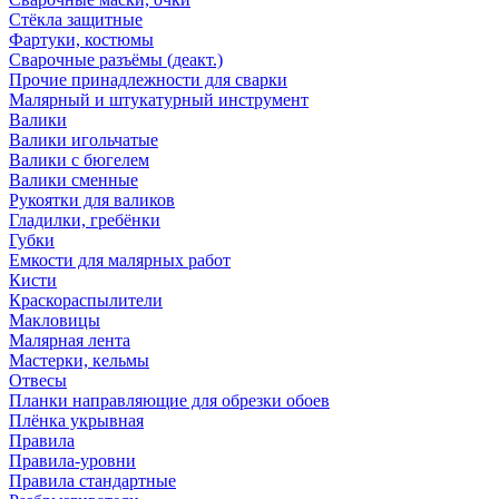
Стёкла защитные
Фартуки, костюмы
Сварочные разъёмы (деакт.)
Прочие принадлежности для сварки
Малярный и штукатурный инструмент
Валики
Валики игольчатые
Валики с бюгелем
Валики сменные
Рукоятки для валиков
Гладилки, гребёнки
Губки
Емкости для малярных работ
Кисти
Краскораспылители
Макловицы
Малярная лента
Мастерки, кельмы
Отвесы
Планки направляющие для обрезки обоев
Плёнка укрывная
Правила
Правила-уровни
Правила стандартные