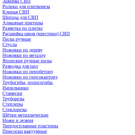
Зажимы СВП
Ролики для плиткореза
Клинья СВП
Щипцы для СВП
Алмазные притиры
Разметка по плитке
Расшифка швов (крестики) СВП
Пилы ручные
Стусла
Ножовки по дереву
Ножовки по металлу
Японские ручные пилы
Разводка для пил
Ножовки по пенобетону
Ножовки по гипсокартону
Трубогибы, полосогибы
Напильники
Стамески
Труборезы
Степлеры
Стеклорезы
Щётки металлические
Ножи и лезвия
Твердосплавные пластины
Присоски вакуумные