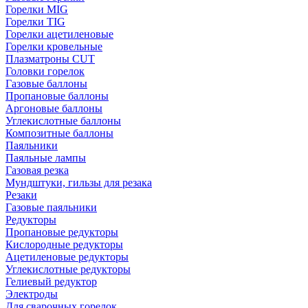
Горелки MIG
Горелки TIG
Горелки ацетиленовые
Горелки кровельные
Плазматроны CUT
Головки горелок
Газовые баллоны
Пропановые баллоны
Аргоновые баллоны
Углекислотные баллоны
Композитные баллоны
Паяльники
Паяльные лампы
Газовая резка
Мундштуки, гильзы для резака
Резаки
Газовые паяльники
Редукторы
Пропановые редукторы
Кислородные редукторы
Ацетиленовые редукторы
Углекислотные редукторы
Гелиевый редуктор
Электроды
Для сварочных горелок