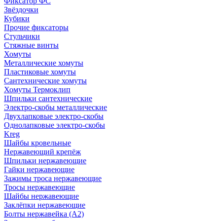
Фиксатор ФС
Звёздочки
Кубики
Прочие фиксаторы
Стульчики
Стяжные винты
Хомуты
Металлические хомуты
Пластиковые хомуты
Сантехнические хомуты
Хомуты Термоклип
Шпильки сантехнические
Электро-скобы металлические
Двухлапковые электро-скобы
Однолапковые электро-скобы
Kreg
Шайбы кровельные
Нержавеющий крепёж
Шпильки нержавеющие
Гайки нержавеющие
Зажимы троса нержавеющие
Тросы нержавеющие
Шайбы нержавеющие
Заклёпки нержавеющие
Болты нержавейка (А2)