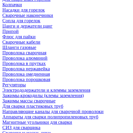
Колпачки
Насадки для горелок
Сварочные наконечники
Сопла для горелок
Цанги и держатели цанг
Припой
Флюс для пайки
Сварочные кабели
Шланги газовые
Проволока сварочная
Проволока алюминий
Проволока в прутках
Проволока нержавейка
Проволока омедненная
Проволока порошковая
Регуляторы
Электрододержатели и клеммы заземления
Зажимы-крокодилы (клемы заземления)
Зажимы массы сварочные
Для сварки пластиковых труб
Направляющие каналы для сварочной проволоки
Аппараты для сварки полипропиленовых труб
Магнитные угольники для сварки
СИЗ для сварщика
Сварочные маски, очки