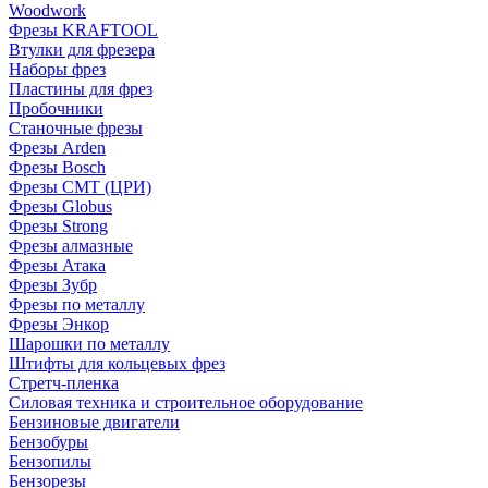
Woodwork
Фрезы KRAFTOOL
Втулки для фрезера
Наборы фрез
Пластины для фрез
Пробочники
Станочные фрезы
Фрезы Arden
Фрезы Bosch
Фрезы CMT (ЦРИ)
Фрезы Globus
Фрезы Strong
Фрезы алмазные
Фрезы Атака
Фрезы Зубр
Фрезы по металлу
Фрезы Энкор
Шарошки по металлу
Штифты для кольцевых фрез
Стретч-пленка
Силовая техника и строительное оборудование
Бензиновые двигатели
Бензобуры
Бензопилы
Бензорезы