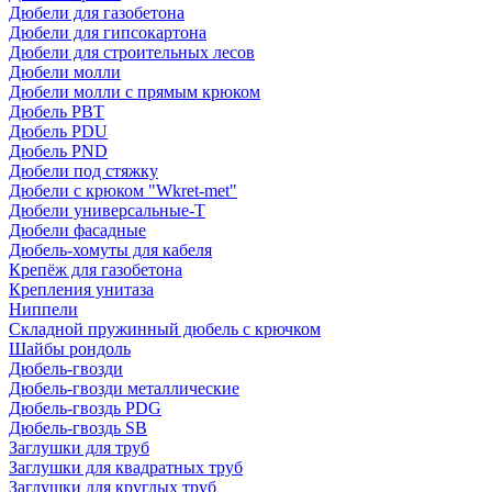
Дюбели для газобетона
Дюбели для гипсокартона
Дюбели для строительных лесов
Дюбели молли
Дюбели молли с прямым крюком
Дюбель PBT
Дюбель PDU
Дюбель PND
Дюбели под стяжку
Дюбели с крюком "Wkret-met"
Дюбели универсальные-Т
Дюбели фасадные
Дюбель-хомуты для кабеля
Крепёж для газобетона
Крепления унитаза
Ниппели
Складной пружинный дюбель с крючком
Шайбы рондоль
Дюбель-гвозди
Дюбель-гвозди металлические
Дюбель-гвоздь PDG
Дюбель-гвоздь SB
Заглушки для труб
Заглушки для квадратных труб
Заглушки для круглых труб