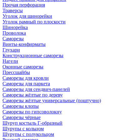
Прочая перфорация
Траверсы
Уголок для шинорейки
Уголок рамный по плоскости
Шинорейка
Проволока
Саморезы
Винты-конфирматы
Глухари
Конструкционные саморезы
Нагели
Оконные саморезы
Прессшайбы
Саморезы для кровли
Саморезы для паркета
Саморезы для сендвич-панелей
Саморезы жёлтые по дереву
Саморезы жёлтые универсальные (поштучно)
Саморезы клопы
Саморезы по гипсоволокну
Саморезы чёрные
Шуруп костыль Г-образный
Шурупы с кольцом
Шурупы с полукольцом
Русский саморез