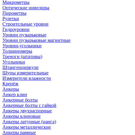
Микрометры
Оптические нивелиры
Пирометры
Рулетки
Строительные уровни
Гидроуровни
Уровни пузырьковые
Уровни пузырьковые магнитные
Уровни-угольники
Толщиномеры
Треноги (штативы)
Угольники
Штангенциркули
Щупы измерительные
Измерители влажности
Крепёж
Анкеры
Анкер клин
Анкерные болты
Анкерные болты с гайкой
Анкеры двухраспорные
Анкеры клиновые
Анкеры латунные (цанга)
Анкеры металлические
Анкеры рамные