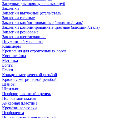
Заглушки для прямоугольных труб
Заклепки
Заклепки вытяжные (сталь/сталь)
Заклепки гаечные
Заклепки комбинированные (алюмин./сталь)
Заклепки комбинированные цветные (алюмин./сталь)
Заклепки резьбовые
Заклепки шестигранные
Пружинный узел сила
Кляймеры
Крепления для строительных лесов
Кронштейны
Метрика
Болты
Гайки
Кольцо с метрической резьбой
Крюки с метрической резьбой
Шайбы
Шпильки
Перфорированный крепеж
Полоса монтажная
Анкерная пластина
Крепёжные уголки
Перфолента
Подвес прямой для профилей