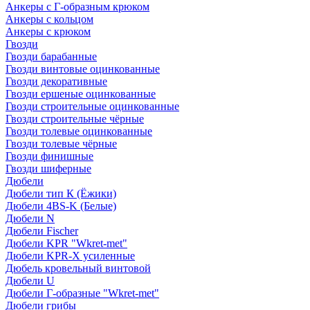
Анкеры с Г-образным крюком
Анкеры с кольцом
Анкеры с крюком
Гвозди
Гвозди барабанные
Гвозди винтовые оцинкованные
Гвозди декоративные
Гвозди ершеные оцинкованные
Гвозди строительные оцинкованные
Гвозди строительные чёрные
Гвозди толевые оцинкованные
Гвозди толевые чёрные
Гвозди финишные
Гвозди шиферные
Дюбели
Дюбели тип К (Ёжики)
Дюбели 4BS-K (Белые)
Дюбели N
Дюбели Fischer
Дюбели KPR "Wkret-met"
Дюбели KPR-Х усиленные
Дюбель кровельный винтовой
Дюбели U
Дюбели Г-образные "Wkret-met"
Дюбели грибы