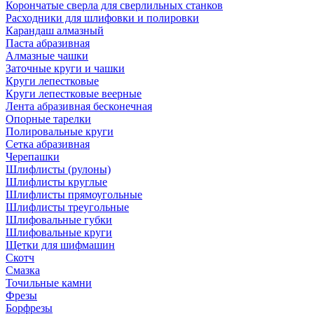
Корончатые сверла для сверлильных станков
Расходники для шлифовки и полировки
Карандаш алмазный
Паста абразивная
Алмазные чашки
Заточные круги и чашки
Круги лепестковые
Круги лепестковые веерные
Лента абразивная бесконечная
Опорные тарелки
Полировальные круги
Сетка абразивная
Черепашки
Шлифлисты (рулоны)
Шлифлисты круглые
Шлифлисты прямоугольные
Шлифлисты треугольные
Шлифовальные губки
Шлифовальные круги
Щетки для шифмашин
Скотч
Смазка
Точильные камни
Фрезы
Борфрезы