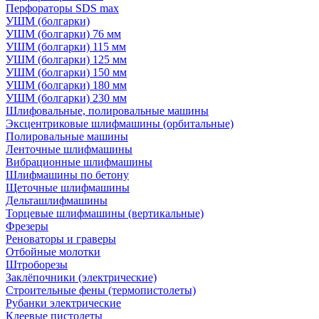
Перфораторы SDS max
УШМ (болгарки)
УШМ (болгарки) 76 мм
УШМ (болгарки) 115 мм
УШМ (болгарки) 125 мм
УШМ (болгарки) 150 мм
УШМ (болгарки) 180 мм
УШМ (болгарки) 230 мм
Шлифовальные, полировальные машины
Эксцентриковые шлифмашины (орбитальные)
Полировальные машины
Ленточные шлифмашины
Вибрационные шлифмашины
Шлифмашины по бетону
Щеточные шлифмашины
Дельташлифмашины
Торцевые шлифмашины (вертикальные)
Фрезеры
Реноваторы и граверы
Отбойные молотки
Штроборезы
Заклёпочники (электрические)
Строительные фены (термопистолеты)
Рубанки электрические
Клеевые пистолеты