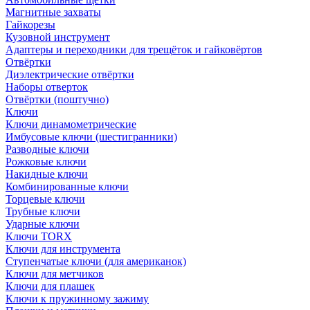
Магнитные захваты
Гайкорезы
Кузовной инструмент
Адаптеры и переходники для трещёток и гайковёртов
Отвёртки
Диэлектрические отвёртки
Наборы отверток
Отвёртки (поштучно)
Ключи
Ключи динамометрические
Имбусовые ключи (шестигранники)
Разводные ключи
Рожковые ключи
Накидные ключи
Комбинированные ключи
Торцевые ключи
Трубные ключи
Ударные ключи
Ключи TORX
Ключи для инструмента
Ступенчатые ключи (для американок)
Ключи для метчиков
Ключи для плашек
Ключи к пружинному зажиму