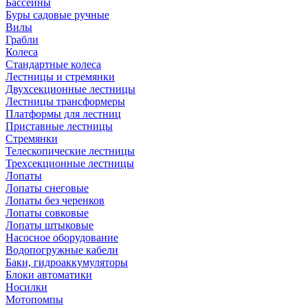
Бассейны
Буры садовые ручные
Вилы
Грабли
Колеса
Стандартные колеса
Лестницы и стремянки
Двухсекционные лестницы
Лестницы трансформеры
Платформы для лестниц
Приставные лестницы
Стремянки
Телескопические лестницы
Трехсекционные лестницы
Лопаты
Лопаты снеговые
Лопаты без черенков
Лопаты совковые
Лопаты штыковые
Насосное оборудование
Водопогружные кабели
Баки, гидроаккумуляторы
Блоки автоматики
Носилки
Мотопомпы