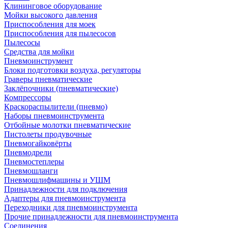
Клининговое оборудование
Мойки высокого давления
Приспособления для моек
Приспособления для пылесосов
Пылесосы
Средства для мойки
Пневмоинструмент
Блоки подготовки воздуха, регуляторы
Граверы пневматические
Заклёпочники (пневматические)
Компрессоры
Краскораспылители (пневмо)
Наборы пневмоинструмента
Отбойные молотки пневматические
Пистолеты продувочные
Пневмогайковёрты
Пневмодрели
Пневмостеплеры
Пневмошланги
Пневмошлифмашины и УШМ
Принадлежности для подключения
Адаптеры для пневмоинструмента
Переходники для пневмоинструмента
Прочие принадлежности для пневмоинструмента
Соединения