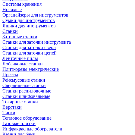
Системы хранения
Носимые
Органайзеры для инструментов
Сумки для инструментов
Ящики для инструментов
Станки
Заточные станки
Станки для заточки инструмента
Станки для заточки сверл
Станки для заточки цепей
Ленточные пилы
Лобзиковые станки
Плиткорезы электрические
Прессы
Рейсмусовые станки
Сверлильные станки
Станки распиловочные
Станки шлифовальные
Токарные станки
Верстаки
Тиски
Тепловое оборудование
Газовые плитки
Инфракрасные обогреватели
Камни для бани