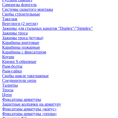
Саморезы флюгель
Системы скрытого монтажа
Скобы строительные
Такелаж
Вертлюги (2 петли)
Зажимы для стальных канатов "Duplex"/"Simplex"
Зажимы троса
Зажимы троса (втулка)
Карабины винтовые
Карабины пожарные
Карабины с фиксатором
Коуши
Крюки S-образные
Рым-болты
Рым-гайки
Скобы шакле такелажные
Соединители цепи
Талрепы
Тросы
Цепи
Фиксаторы арматуры
Защитные колпачки на арматуру
Фиксаторы арматуры «конус»
Фиксаторы арматуры «опора»