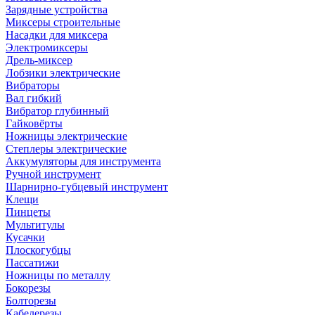
Зарядные устройства
Миксеры строительные
Насадки для миксера
Электромиксеры
Дрель-миксер
Лобзики электрические
Вибраторы
Вал гибкий
Вибратор глубинный
Гайковёрты
Ножницы электрические
Степлеры электрические
Аккумуляторы для инструмента
Ручной инструмент
Шарнирно-губцевый инструмент
Клещи
Пинцеты
Мультитулы
Кусачки
Плоскогубцы
Пассатижи
Ножницы по металлу
Бокорезы
Болторезы
Кабелерезы