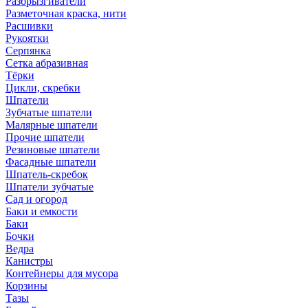
Разбрызгиватели
Разметочная краска, нити
Расшивки
Рукоятки
Серпянка
Сетка абразивная
Тёрки
Цикли, скребки
Шпатели
Зубчатые шпатели
Малярные шпатели
Прочие шпатели
Резиновые шпатели
Фасадные шпатели
Шпатель-скребок
Шпатели зубчатые
Сад и огород
Баки и емкости
Баки
Бочки
Ведра
Канистры
Контейнеры для мусора
Корзины
Тазы