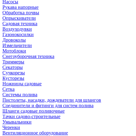
Насосы
Рукава напорные
Обработка почвы
Опрыскиватели
Садовая техника
Воздуходувки
Газонокосилки
Дровоколы
Измельчители
Мотоблоки
Снегоуборочная техника
Триммеры
Секаторы
Сучкорезы
Кусторезы
Ножницы садовые
Сетка
Системы полива
Пистолеты, насадки, дождеватели для шлангов
Соединители и фитинги для систем полива
Шланги садовые поливочные
Тачки садово-строительные
Умывальники
Черенки
Вентиляционное оборудование