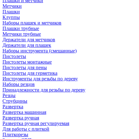
Плашки и метчики
Метчики
Плашки
Клуппы
Наборы плашек и метчиков
Плашки трубные
Метчики трубные
Держатели для метчиков
Держатели для плашек
Наборы инструмента (смешанные)
Пистолеты
Пистолеты монтажные
Пистолеты для пены
Пистолеты для герметика
Инструменты для резьбы по дереву
Наборы резцов
Принадлежности для резьбы по дереву
Резцы
Струбцины
Развертка
Развертка машинная
Развертка ручная
Развертка ручная регулируемая
Для работы с плиткой
Плиткорезы