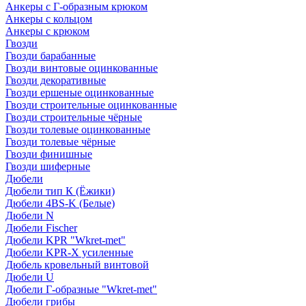
Анкеры с Г-образным крюком
Анкеры с кольцом
Анкеры с крюком
Гвозди
Гвозди барабанные
Гвозди винтовые оцинкованные
Гвозди декоративные
Гвозди ершеные оцинкованные
Гвозди строительные оцинкованные
Гвозди строительные чёрные
Гвозди толевые оцинкованные
Гвозди толевые чёрные
Гвозди финишные
Гвозди шиферные
Дюбели
Дюбели тип К (Ёжики)
Дюбели 4BS-K (Белые)
Дюбели N
Дюбели Fischer
Дюбели KPR "Wkret-met"
Дюбели KPR-Х усиленные
Дюбель кровельный винтовой
Дюбели U
Дюбели Г-образные "Wkret-met"
Дюбели грибы