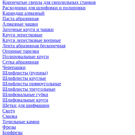
Корончатые сверла для сверлильных станков
Расходники для шлифовки и полировки
Карандаш алмазный
Паста абразивная
Алмазные чашки
Заточные круги и чашки
Круги лепестковые
Круги лепестковые веерные
Лента абразивная бесконечная
Опорные тарелки
Полировальные круги
Сетка абразивная
Черепашки
Шлифлисты (рулоны)
Шлифлисты круглые
Шлифлисты прямоугольные
Шлифлисты треугольные
Шлифовальные губки
Шлифовальные круги
Щетки для шифмашин
Скотч
Смазка
Точильные камни
Фрезы
Борфрезы