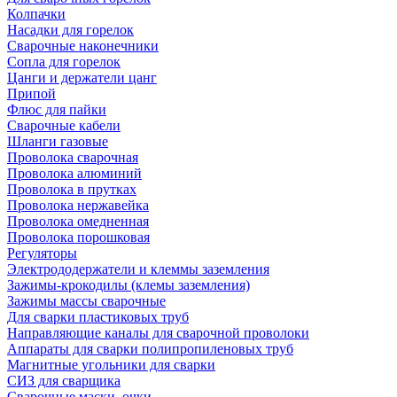
Колпачки
Насадки для горелок
Сварочные наконечники
Сопла для горелок
Цанги и держатели цанг
Припой
Флюс для пайки
Сварочные кабели
Шланги газовые
Проволока сварочная
Проволока алюминий
Проволока в прутках
Проволока нержавейка
Проволока омедненная
Проволока порошковая
Регуляторы
Электрододержатели и клеммы заземления
Зажимы-крокодилы (клемы заземления)
Зажимы массы сварочные
Для сварки пластиковых труб
Направляющие каналы для сварочной проволоки
Аппараты для сварки полипропиленовых труб
Магнитные угольники для сварки
СИЗ для сварщика
Сварочные маски, очки