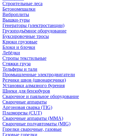
Строительные леса
Бетономешалки
Виброплиты
Вышки-туры
Генераторы (электростанции)
Грузоподъёмное оборудование
Буксировочные тросы
Крюки грузовые
Блоки и блочки
Лебёдки
Стропы текстильные
Стяжки груза
Тельферы и тали
Промышленные электродвигатели
Резчики швов (швонарезчики)
Установки алмазного бурения
Шнеки для бензобуров
Сварочное и паяльное оборудование
Сварочные аппараты
Аргоновая сварка (TIG)
Плазморезы (CUT)
Сварочные аппараты (MMA)
Сварочные полуавтоматы (MIG)
Горелки сварочные, газовые
Газовые горелки