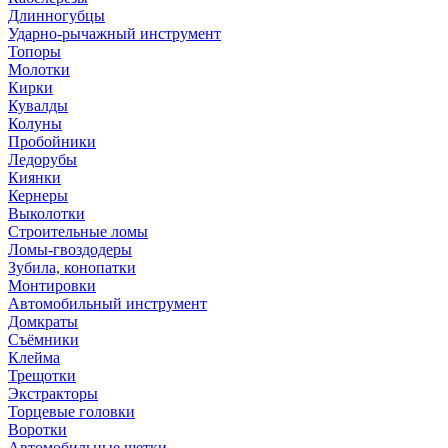
Длинногубцы
Ударно-рычажный инструмент
Топоры
Молотки
Кирки
Кувалды
Колуны
Пробойники
Ледорубы
Киянки
Кернеры
Выколотки
Строительные ломы
Ломы-гвоздодеры
Зубила, конопатки
Монтировки
Автомобильный инструмент
Домкраты
Съёмники
Клейма
Трещотки
Экстракторы
Торцевые головки
Воротки
Автомобильные щетки