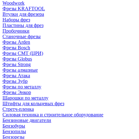
Woodwork
Фрезы KRAFTOOL
Втулки для фрезера
Наборы фрез
Пластины для фрез
Пробочники
Станочные фрезы
Фрезы Arden
Фрезы Bosch
Фрезы CMT (ЦРИ)
Фрезы Globus
Фрезы Strong
Фрезы алмазные
Фрезы Атака
Фрезы Зубр
Фрезы по металлу
Фрезы Энкор
Шарошки по металлу
Штифты для кольцевых фрез
Стретч-пленка
Силовая техника и строительное оборудование
Бензиновые двигатели
Бензобуры
Бензопилы
Бензорезы