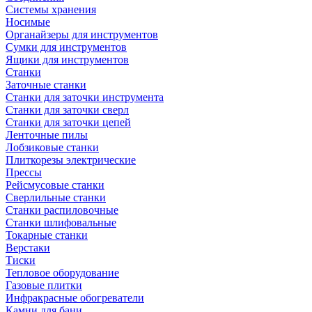
Системы хранения
Носимые
Органайзеры для инструментов
Сумки для инструментов
Ящики для инструментов
Станки
Заточные станки
Станки для заточки инструмента
Станки для заточки сверл
Станки для заточки цепей
Ленточные пилы
Лобзиковые станки
Плиткорезы электрические
Прессы
Рейсмусовые станки
Сверлильные станки
Станки распиловочные
Станки шлифовальные
Токарные станки
Верстаки
Тиски
Тепловое оборудование
Газовые плитки
Инфракрасные обогреватели
Камни для бани