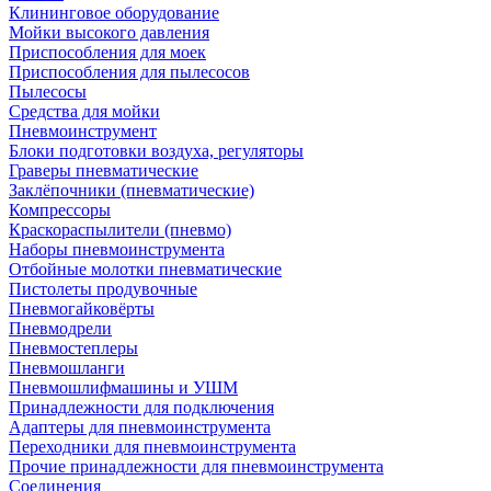
Клининговое оборудование
Мойки высокого давления
Приспособления для моек
Приспособления для пылесосов
Пылесосы
Средства для мойки
Пневмоинструмент
Блоки подготовки воздуха, регуляторы
Граверы пневматические
Заклёпочники (пневматические)
Компрессоры
Краскораспылители (пневмо)
Наборы пневмоинструмента
Отбойные молотки пневматические
Пистолеты продувочные
Пневмогайковёрты
Пневмодрели
Пневмостеплеры
Пневмошланги
Пневмошлифмашины и УШМ
Принадлежности для подключения
Адаптеры для пневмоинструмента
Переходники для пневмоинструмента
Прочие принадлежности для пневмоинструмента
Соединения