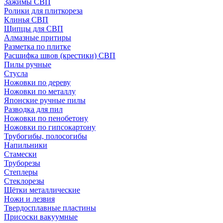
Зажимы СВП
Ролики для плиткореза
Клинья СВП
Щипцы для СВП
Алмазные притиры
Разметка по плитке
Расшифка швов (крестики) СВП
Пилы ручные
Стусла
Ножовки по дереву
Ножовки по металлу
Японские ручные пилы
Разводка для пил
Ножовки по пенобетону
Ножовки по гипсокартону
Трубогибы, полосогибы
Напильники
Стамески
Труборезы
Степлеры
Стеклорезы
Щётки металлические
Ножи и лезвия
Твердосплавные пластины
Присоски вакуумные