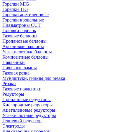
Горелки MIG
Горелки TIG
Горелки ацетиленовые
Горелки кровельные
Плазматроны CUT
Головки горелок
Газовые баллоны
Пропановые баллоны
Аргоновые баллоны
Углекислотные баллоны
Композитные баллоны
Паяльники
Паяльные лампы
Газовая резка
Мундштуки, гильзы для резака
Резаки
Газовые паяльники
Редукторы
Пропановые редукторы
Кислородные редукторы
Ацетиленовые редукторы
Углекислотные редукторы
Гелиевый редуктор
Электроды
Для сварочных горелок