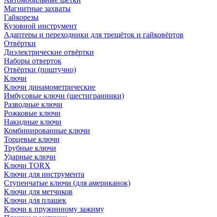
Магнитные захваты
Гайкорезы
Кузовной инструмент
Адаптеры и переходники для трещёток и гайковёртов
Отвёртки
Диэлектрические отвёртки
Наборы отверток
Отвёртки (поштучно)
Ключи
Ключи динамометрические
Имбусовые ключи (шестигранники)
Разводные ключи
Рожковые ключи
Накидные ключи
Комбинированные ключи
Торцевые ключи
Трубные ключи
Ударные ключи
Ключи TORX
Ключи для инструмента
Ступенчатые ключи (для американок)
Ключи для метчиков
Ключи для плашек
Ключи к пружинному зажиму