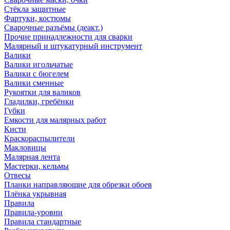
Стёкла защитные
Фартуки, костюмы
Сварочные разъёмы (деакт.)
Прочие принадлежности для сварки
Малярный и штукатурный инструмент
Валики
Валики игольчатые
Валики с бюгелем
Валики сменные
Рукоятки для валиков
Гладилки, гребёнки
Губки
Емкости для малярных работ
Кисти
Краскораспылители
Макловицы
Малярная лента
Мастерки, кельмы
Отвесы
Планки направляющие для обрезки обоев
Плёнка укрывная
Правила
Правила-уровни
Правила стандартные