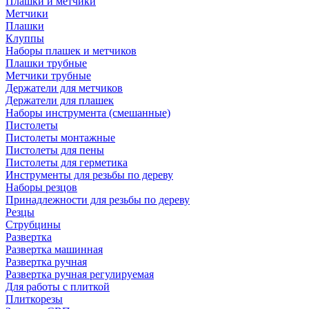
Плашки и метчики
Метчики
Плашки
Клуппы
Наборы плашек и метчиков
Плашки трубные
Метчики трубные
Держатели для метчиков
Держатели для плашек
Наборы инструмента (смешанные)
Пистолеты
Пистолеты монтажные
Пистолеты для пены
Пистолеты для герметика
Инструменты для резьбы по дереву
Наборы резцов
Принадлежности для резьбы по дереву
Резцы
Струбцины
Развертка
Развертка машинная
Развертка ручная
Развертка ручная регулируемая
Для работы с плиткой
Плиткорезы