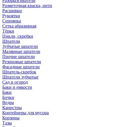
Разбрызгиватели
Разметочная краска, нити
Расшивки
Рукоятки
Серпянка
Сетка абразивная
Тёрки
Цикли, скребки
Шпатели
Зубчатые шпатели
Малярные шпатели
Прочие шпатели
Резиновые шпатели
Фасадные шпатели
Шпатель-скребок
Шпатели зубчатые
Сад и огород
Баки и емкости
Баки
Бочки
Ведра
Канистры
Контейнеры для мусора
Корзины
Тазы