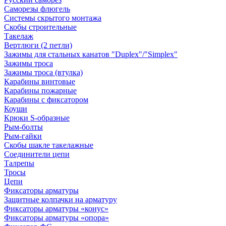
Саморезы флюгель
Системы скрытого монтажа
Скобы строительные
Такелаж
Вертлюги (2 петли)
Зажимы для стальных канатов "Duplex"/"Simplex"
Зажимы троса
Зажимы троса (втулка)
Карабины винтовые
Карабины пожарные
Карабины с фиксатором
Коуши
Крюки S-образные
Рым-болты
Рым-гайки
Скобы шакле такелажные
Соединители цепи
Талрепы
Тросы
Цепи
Фиксаторы арматуры
Защитные колпачки на арматуру
Фиксаторы арматуры «конус»
Фиксаторы арматуры «опора»