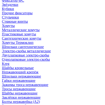
Фиксатор ФС
Звёздочки
Кубики
Прочие фиксаторы
Стульчики
Стяжные винты
Хомуты
Металлические хомуты
Пластиковые хомуты
Сантехнические хомуты
Хомуты Термоклип
Шпильки сантехнические
Электро-скобы металлические
Двухлапковые электро-скобы
Однолапковые электро-скобы
Kreg
Шайбы кровельные
Нержавеющий крепёж
Шпильки нержавеющие
Гайки нержавеющие
Зажимы троса нержавеющие
Тросы нержавеющие
Шайбы нержавеющие
Заклёпки нержавеющие
Болты нержавейка (А2)