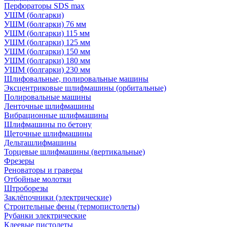
Перфораторы SDS max
УШМ (болгарки)
УШМ (болгарки) 76 мм
УШМ (болгарки) 115 мм
УШМ (болгарки) 125 мм
УШМ (болгарки) 150 мм
УШМ (болгарки) 180 мм
УШМ (болгарки) 230 мм
Шлифовальные, полировальные машины
Эксцентриковые шлифмашины (орбитальные)
Полировальные машины
Ленточные шлифмашины
Вибрационные шлифмашины
Шлифмашины по бетону
Щеточные шлифмашины
Дельташлифмашины
Торцевые шлифмашины (вертикальные)
Фрезеры
Реноваторы и граверы
Отбойные молотки
Штроборезы
Заклёпочники (электрические)
Строительные фены (термопистолеты)
Рубанки электрические
Клеевые пистолеты