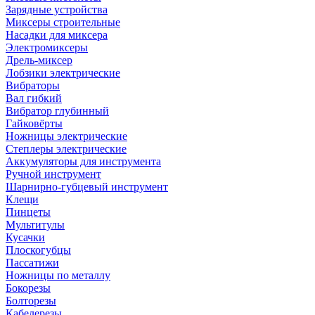
Зарядные устройства
Миксеры строительные
Насадки для миксера
Электромиксеры
Дрель-миксер
Лобзики электрические
Вибраторы
Вал гибкий
Вибратор глубинный
Гайковёрты
Ножницы электрические
Степлеры электрические
Аккумуляторы для инструмента
Ручной инструмент
Шарнирно-губцевый инструмент
Клещи
Пинцеты
Мультитулы
Кусачки
Плоскогубцы
Пассатижи
Ножницы по металлу
Бокорезы
Болторезы
Кабелерезы