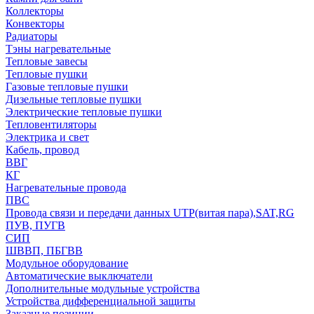
Коллекторы
Конвекторы
Радиаторы
Тэны нагревательные
Тепловые завесы
Тепловые пушки
Газовые тепловые пушки
Дизельные тепловые пушки
Электрические тепловые пушки
Тепловентиляторы
Электрика и свет
Кабель, провод
ВВГ
КГ
Нагревательные провода
ПВС
Провода связи и передачи данных UTP(витая пара),SAT,RG
ПУВ, ПУГВ
СИП
ШВВП, ПБГВВ
Модульное оборудование
Автоматические выключатели
Дополнительные модульные устройства
Устройства дифференциальной защиты
Заказные позиции