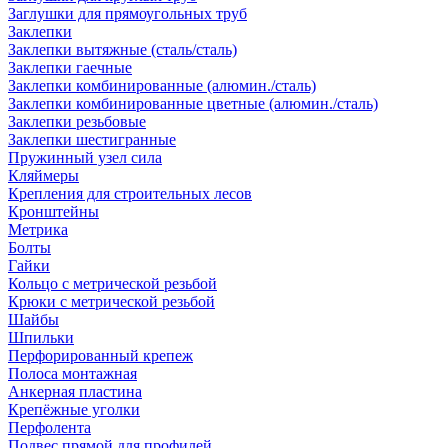
Заглушки для прямоугольных труб
Заклепки
Заклепки вытяжные (сталь/сталь)
Заклепки гаечные
Заклепки комбинированные (алюмин./сталь)
Заклепки комбинированные цветные (алюмин./сталь)
Заклепки резьбовые
Заклепки шестигранные
Пружинный узел сила
Кляймеры
Крепления для строительных лесов
Кронштейны
Метрика
Болты
Гайки
Кольцо с метрической резьбой
Крюки с метрической резьбой
Шайбы
Шпильки
Перфорированный крепеж
Полоса монтажная
Анкерная пластина
Крепёжные уголки
Перфолента
Подвес прямой для профилей