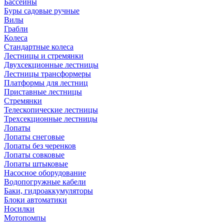
Бассейны
Буры садовые ручные
Вилы
Грабли
Колеса
Стандартные колеса
Лестницы и стремянки
Двухсекционные лестницы
Лестницы трансформеры
Платформы для лестниц
Приставные лестницы
Стремянки
Телескопические лестницы
Трехсекционные лестницы
Лопаты
Лопаты снеговые
Лопаты без черенков
Лопаты совковые
Лопаты штыковые
Насосное оборудование
Водопогружные кабели
Баки, гидроаккумуляторы
Блоки автоматики
Носилки
Мотопомпы