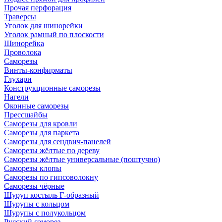
Прочая перфорация
Траверсы
Уголок для шинорейки
Уголок рамный по плоскости
Шинорейка
Проволока
Саморезы
Винты-конфирматы
Глухари
Конструкционные саморезы
Нагели
Оконные саморезы
Прессшайбы
Саморезы для кровли
Саморезы для паркета
Саморезы для сендвич-панелей
Саморезы жёлтые по дереву
Саморезы жёлтые универсальные (поштучно)
Саморезы клопы
Саморезы по гипсоволокну
Саморезы чёрные
Шуруп костыль Г-образный
Шурупы с кольцом
Шурупы с полукольцом
Русский саморез