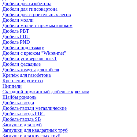
Дюбели для газобетона
Дюбели для гипсокартона
Дюбели для строительных лесов
Дюбели молли
Дюбели молли с прямым крюком
Дюбель PBT
Дюбель PDU
Дюбель PND
Дюбели под стяжку
Дюбели с крюком "Wkret-met"
Дюбели универсальные-Т
Дюбели фасадные
Дюбель-хомуты для кабеля
Крепёж для газобетона
Крепления унитаза
Ниппели
Складной пружинный дюбель с крючком
Шайбы рондоль
Дюбель-гвозди
Дюбель-гвозди металлические
Дюбель-гвоздь PDG
Дюбель-гвоздь SB
Заглушки для труб
Заглушки для квадратных труб
Заглушки для круглых труб