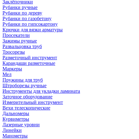
Заклёпочники
Рубанки ручные
Рубанки по дереву
Рубанки по газобетону
Рубанки по гипсокартону
Крючки для вязки арматуры
Просекатели
Зажимы ручные
Развальцовка труб
Тросорезы
Разметочный инструмент
Карандаши разметочные
Маркеры
Мел
Пружины для труб
Штроборезы ручные
Инструменты для укладки ламината
Заточное оборудование
Измерительный инструмент
Вехи телескопические
Дальномеры
Курвиметры
Лазерные уровни
Линейки
Манометры