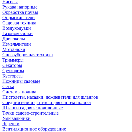
Насосы
Рукава напорные
Обработка почвы
Опрыскиватели
Садовая техника
Воздуходувки
Газонокосилки
Дровоколы
Измельчители
Мотоблоки
Снегоуборочная техника
Триммеры
Секаторы
Сучкорезы
Кусторезы
Ножницы садовые
Сетка
Системы полива
Пистолеты, насадки, дождеватели для шлангов
Соединители и фитинги для систем полива
Шланги садовые поливочные
Тачки садово-строительные
Умывальники
Черенки
Вентиляционное оборудование