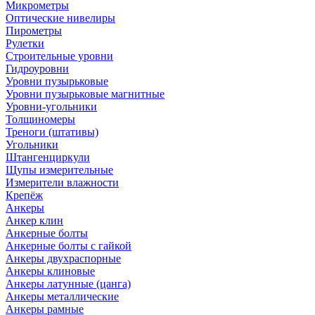
Микрометры
Оптические нивелиры
Пирометры
Рулетки
Строительные уровни
Гидроуровни
Уровни пузырьковые
Уровни пузырьковые магнитные
Уровни-угольники
Толщиномеры
Треноги (штативы)
Угольники
Штангенциркули
Щупы измерительные
Измерители влажности
Крепёж
Анкеры
Анкер клин
Анкерные болты
Анкерные болты с гайкой
Анкеры двухраспорные
Анкеры клиновые
Анкеры латунные (цанга)
Анкеры металлические
Анкеры рамные