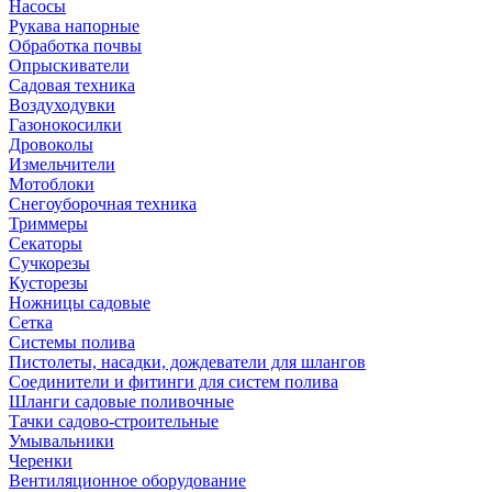
Насосы
Рукава напорные
Обработка почвы
Опрыскиватели
Садовая техника
Воздуходувки
Газонокосилки
Дровоколы
Измельчители
Мотоблоки
Снегоуборочная техника
Триммеры
Секаторы
Сучкорезы
Кусторезы
Ножницы садовые
Сетка
Системы полива
Пистолеты, насадки, дождеватели для шлангов
Соединители и фитинги для систем полива
Шланги садовые поливочные
Тачки садово-строительные
Умывальники
Черенки
Вентиляционное оборудование