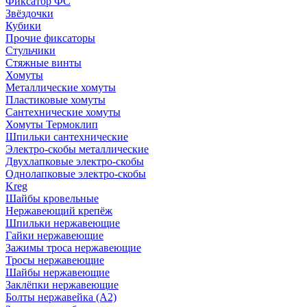
Фиксатор ФС
Звёздочки
Кубики
Прочие фиксаторы
Стульчики
Стяжные винты
Хомуты
Металлические хомуты
Пластиковые хомуты
Сантехнические хомуты
Хомуты Термоклип
Шпильки сантехнические
Электро-скобы металлические
Двухлапковые электро-скобы
Однолапковые электро-скобы
Kreg
Шайбы кровельные
Нержавеющий крепёж
Шпильки нержавеющие
Гайки нержавеющие
Зажимы троса нержавеющие
Тросы нержавеющие
Шайбы нержавеющие
Заклёпки нержавеющие
Болты нержавейка (А2)