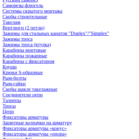
Саморезы флюгель
Системы скрытого монтажа
Скобы строительные
Такелаж
Вертлюги (2 петли)
Зажимы для стальных канатов "Duplex"/"Simplex"
Зажимы троса
Зажимы троса (втулка)
Карабины винтовые
Карабины пожарные
Карабины с фиксатором
Коуши
Крюки S-образные
Рым-болты
Рым-гайки
Скобы шакле такелажные
Соединители цепи
Талрепы
Тросы
Цепи
Фиксаторы арматуры
Защитные колпачки на арматуру
Фиксаторы арматуры «конус»
Фиксаторы арматуры «опора»