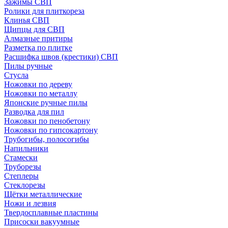
Зажимы СВП
Ролики для плиткореза
Клинья СВП
Щипцы для СВП
Алмазные притиры
Разметка по плитке
Расшифка швов (крестики) СВП
Пилы ручные
Стусла
Ножовки по дереву
Ножовки по металлу
Японские ручные пилы
Разводка для пил
Ножовки по пенобетону
Ножовки по гипсокартону
Трубогибы, полосогибы
Напильники
Стамески
Труборезы
Степлеры
Стеклорезы
Щётки металлические
Ножи и лезвия
Твердосплавные пластины
Присоски вакуумные