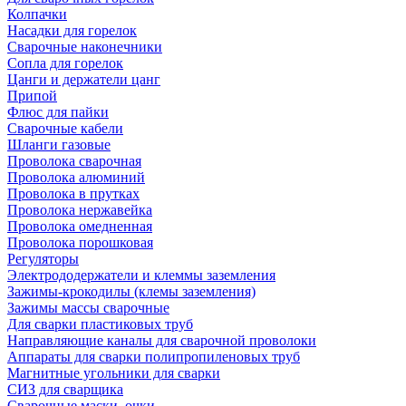
Колпачки
Насадки для горелок
Сварочные наконечники
Сопла для горелок
Цанги и держатели цанг
Припой
Флюс для пайки
Сварочные кабели
Шланги газовые
Проволока сварочная
Проволока алюминий
Проволока в прутках
Проволока нержавейка
Проволока омедненная
Проволока порошковая
Регуляторы
Электрододержатели и клеммы заземления
Зажимы-крокодилы (клемы заземления)
Зажимы массы сварочные
Для сварки пластиковых труб
Направляющие каналы для сварочной проволоки
Аппараты для сварки полипропиленовых труб
Магнитные угольники для сварки
СИЗ для сварщика
Сварочные маски, очки