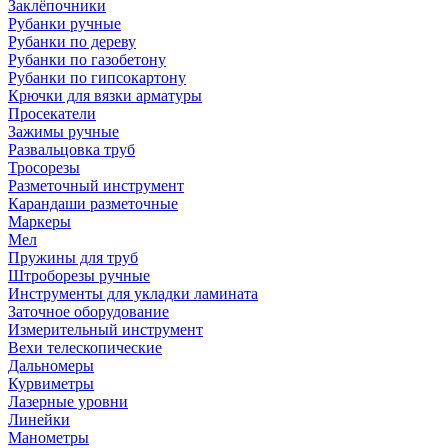
Заклёпочники
Рубанки ручные
Рубанки по дереву
Рубанки по газобетону
Рубанки по гипсокартону
Крючки для вязки арматуры
Просекатели
Зажимы ручные
Развальцовка труб
Тросорезы
Разметочный инструмент
Карандаши разметочные
Маркеры
Мел
Пружины для труб
Штроборезы ручные
Инструменты для укладки ламината
Заточное оборудование
Измерительный инструмент
Вехи телескопические
Дальномеры
Курвиметры
Лазерные уровни
Линейки
Манометры