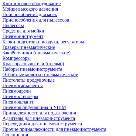
Клининговое оборудование
Мойки высокого давления
Приспособления для моек
Приспособления для пылесосов
Пылесосы
Средства для мойки
Пневмоинструмент
Блоки подготовки воздуха, регуляторы
Граверы пневматические
Заклёпочники (пневматические)
Компрессоры
Краскораспылители (пневмо)
Наборы пневмоинструмента
Отбойные молотки пневматические
Пистолеты продувочные
Пневмогайковёрты
Пневмодрели
Пневмостеплеры
Пневмошланги
Пневмошлифмашины и УШМ
Принадлежности для подключения
Адаптеры для пневмоинструмента
Переходники для пневмоинструмента
Прочие принадлежности для пневмоинструмента
Соединения