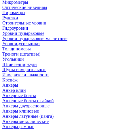
Микрометры
Оптические нивелиры
Пирометры
Рулетки
Строительные уровни
Гидроуровни
Уровни пузырьковые
Уровни пузырьковые магнитные
Уровни-угольники
Толщиномеры
Треноги (штативы)
Угольники
Штангенциркули
Щупы измерительные
Измерители влажности
Крепёж
Анкеры
Анкер клин
Анкерные болты
Анкерные болты с гайкой
Анкеры двухраспорные
Анкеры клиновые
Анкеры латунные (цанга)
Анкеры металлические
Анкеры рамные