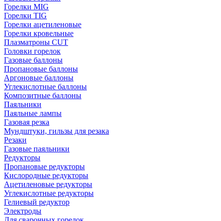
Горелки MIG
Горелки TIG
Горелки ацетиленовые
Горелки кровельные
Плазматроны CUT
Головки горелок
Газовые баллоны
Пропановые баллоны
Аргоновые баллоны
Углекислотные баллоны
Композитные баллоны
Паяльники
Паяльные лампы
Газовая резка
Мундштуки, гильзы для резака
Резаки
Газовые паяльники
Редукторы
Пропановые редукторы
Кислородные редукторы
Ацетиленовые редукторы
Углекислотные редукторы
Гелиевый редуктор
Электроды
Для сварочных горелок