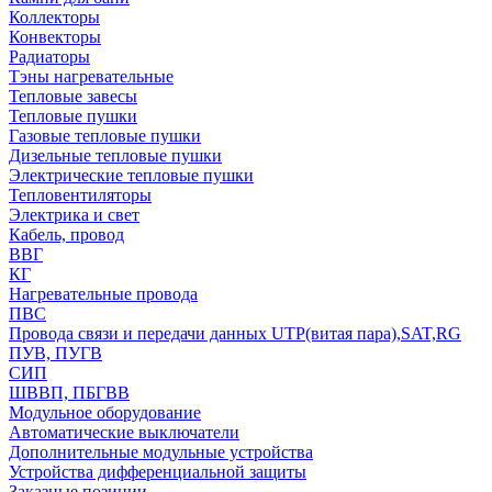
Коллекторы
Конвекторы
Радиаторы
Тэны нагревательные
Тепловые завесы
Тепловые пушки
Газовые тепловые пушки
Дизельные тепловые пушки
Электрические тепловые пушки
Тепловентиляторы
Электрика и свет
Кабель, провод
ВВГ
КГ
Нагревательные провода
ПВС
Провода связи и передачи данных UTP(витая пара),SAT,RG
ПУВ, ПУГВ
СИП
ШВВП, ПБГВВ
Модульное оборудование
Автоматические выключатели
Дополнительные модульные устройства
Устройства дифференциальной защиты
Заказные позиции