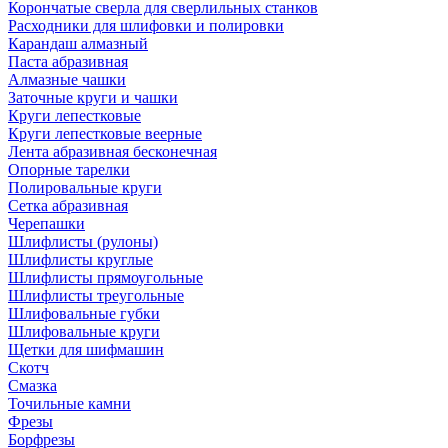
Корончатые сверла для сверлильных станков
Расходники для шлифовки и полировки
Карандаш алмазный
Паста абразивная
Алмазные чашки
Заточные круги и чашки
Круги лепестковые
Круги лепестковые веерные
Лента абразивная бесконечная
Опорные тарелки
Полировальные круги
Сетка абразивная
Черепашки
Шлифлисты (рулоны)
Шлифлисты круглые
Шлифлисты прямоугольные
Шлифлисты треугольные
Шлифовальные губки
Шлифовальные круги
Щетки для шифмашин
Скотч
Смазка
Точильные камни
Фрезы
Борфрезы