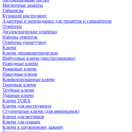
Магнитные захваты
Гайкорезы
Кузовной инструмент
Адаптеры и переходники для трещёток и гайковёртов
Отвёртки
Диэлектрические отвёртки
Наборы отверток
Отвёртки (поштучно)
Ключи
Ключи динамометрические
Имбусовые ключи (шестигранники)
Разводные ключи
Рожковые ключи
Накидные ключи
Комбинированные ключи
Торцевые ключи
Трубные ключи
Ударные ключи
Ключи TORX
Ключи для инструмента
Ступенчатые ключи (для американок)
Ключи для метчиков
Ключи для плашек
Ключи к пружинному зажиму