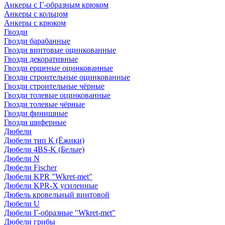
Анкеры с Г-образным крюком
Анкеры с кольцом
Анкеры с крюком
Гвозди
Гвозди барабанные
Гвозди винтовые оцинкованные
Гвозди декоративные
Гвозди ершеные оцинкованные
Гвозди строительные оцинкованные
Гвозди строительные чёрные
Гвозди толевые оцинкованные
Гвозди толевые чёрные
Гвозди финишные
Гвозди шиферные
Дюбели
Дюбели тип К (Ёжики)
Дюбели 4BS-K (Белые)
Дюбели N
Дюбели Fischer
Дюбели KPR "Wkret-met"
Дюбели KPR-Х усиленные
Дюбель кровельный винтовой
Дюбели U
Дюбели Г-образные "Wkret-met"
Дюбели грибы