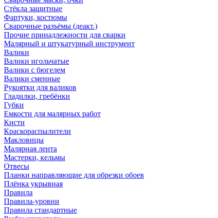
Стёкла защитные
Фартуки, костюмы
Сварочные разъёмы (деакт.)
Прочие принадлежности для сварки
Малярный и штукатурный инструмент
Валики
Валики игольчатые
Валики с бюгелем
Валики сменные
Рукоятки для валиков
Гладилки, гребёнки
Губки
Емкости для малярных работ
Кисти
Краскораспылители
Макловицы
Малярная лента
Мастерки, кельмы
Отвесы
Планки направляющие для обрезки обоев
Плёнка укрывная
Правила
Правила-уровни
Правила стандартные