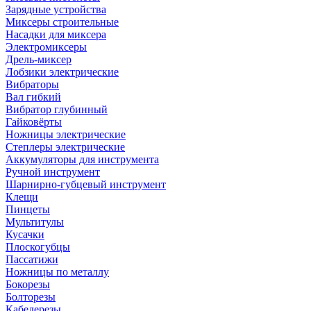
Зарядные устройства
Миксеры строительные
Насадки для миксера
Электромиксеры
Дрель-миксер
Лобзики электрические
Вибраторы
Вал гибкий
Вибратор глубинный
Гайковёрты
Ножницы электрические
Степлеры электрические
Аккумуляторы для инструмента
Ручной инструмент
Шарнирно-губцевый инструмент
Клещи
Пинцеты
Мультитулы
Кусачки
Плоскогубцы
Пассатижи
Ножницы по металлу
Бокорезы
Болторезы
Кабелерезы