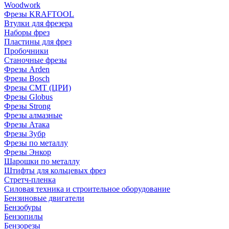
Woodwork
Фрезы KRAFTOOL
Втулки для фрезера
Наборы фрез
Пластины для фрез
Пробочники
Станочные фрезы
Фрезы Arden
Фрезы Bosch
Фрезы CMT (ЦРИ)
Фрезы Globus
Фрезы Strong
Фрезы алмазные
Фрезы Атака
Фрезы Зубр
Фрезы по металлу
Фрезы Энкор
Шарошки по металлу
Штифты для кольцевых фрез
Стретч-пленка
Силовая техника и строительное оборудование
Бензиновые двигатели
Бензобуры
Бензопилы
Бензорезы