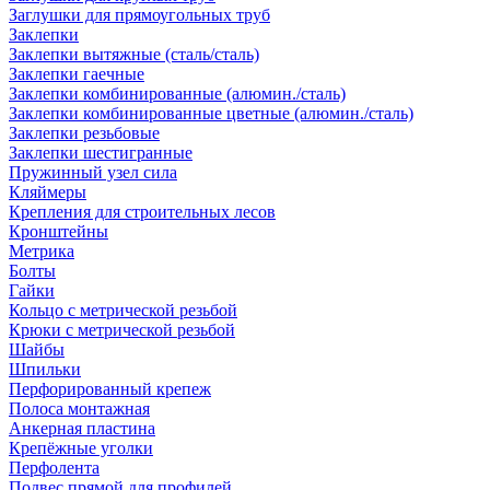
Заглушки для прямоугольных труб
Заклепки
Заклепки вытяжные (сталь/сталь)
Заклепки гаечные
Заклепки комбинированные (алюмин./сталь)
Заклепки комбинированные цветные (алюмин./сталь)
Заклепки резьбовые
Заклепки шестигранные
Пружинный узел сила
Кляймеры
Крепления для строительных лесов
Кронштейны
Метрика
Болты
Гайки
Кольцо с метрической резьбой
Крюки с метрической резьбой
Шайбы
Шпильки
Перфорированный крепеж
Полоса монтажная
Анкерная пластина
Крепёжные уголки
Перфолента
Подвес прямой для профилей