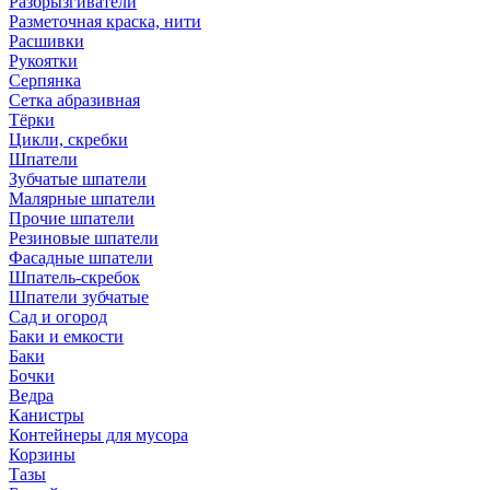
Разбрызгиватели
Разметочная краска, нити
Расшивки
Рукоятки
Серпянка
Сетка абразивная
Тёрки
Цикли, скребки
Шпатели
Зубчатые шпатели
Малярные шпатели
Прочие шпатели
Резиновые шпатели
Фасадные шпатели
Шпатель-скребок
Шпатели зубчатые
Сад и огород
Баки и емкости
Баки
Бочки
Ведра
Канистры
Контейнеры для мусора
Корзины
Тазы