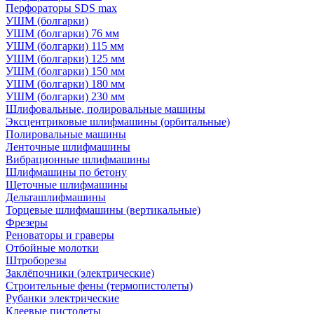
Перфораторы SDS max
УШМ (болгарки)
УШМ (болгарки) 76 мм
УШМ (болгарки) 115 мм
УШМ (болгарки) 125 мм
УШМ (болгарки) 150 мм
УШМ (болгарки) 180 мм
УШМ (болгарки) 230 мм
Шлифовальные, полировальные машины
Эксцентриковые шлифмашины (орбитальные)
Полировальные машины
Ленточные шлифмашины
Вибрационные шлифмашины
Шлифмашины по бетону
Щеточные шлифмашины
Дельташлифмашины
Торцевые шлифмашины (вертикальные)
Фрезеры
Реноваторы и граверы
Отбойные молотки
Штроборезы
Заклёпочники (электрические)
Строительные фены (термопистолеты)
Рубанки электрические
Клеевые пистолеты