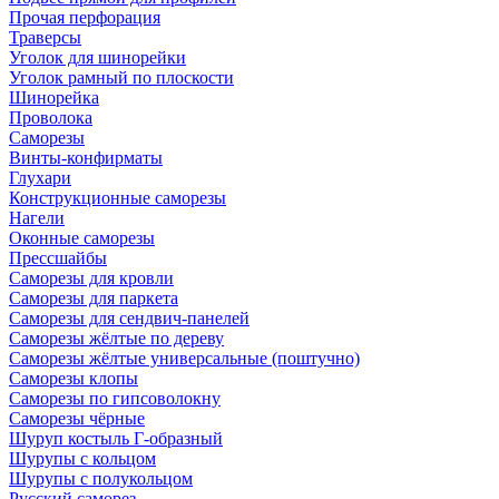
Прочая перфорация
Траверсы
Уголок для шинорейки
Уголок рамный по плоскости
Шинорейка
Проволока
Саморезы
Винты-конфирматы
Глухари
Конструкционные саморезы
Нагели
Оконные саморезы
Прессшайбы
Саморезы для кровли
Саморезы для паркета
Саморезы для сендвич-панелей
Саморезы жёлтые по дереву
Саморезы жёлтые универсальные (поштучно)
Саморезы клопы
Саморезы по гипсоволокну
Саморезы чёрные
Шуруп костыль Г-образный
Шурупы с кольцом
Шурупы с полукольцом
Русский саморез