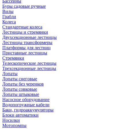
Бассейны
Буры садовые ручные
Вилы
Грабли
Колеса
Стандартные колеса
Лестницы и стремянки
Двухсекционные лестницы
Лестницы трансформеры
Платформы для лестниц
Приставные лестницы
Стремянки
Телескопические лестницы
Трехсекционные лестницы
Лопаты
Лопаты снеговые
Лопаты без черенков
Лопаты совковые
Лопаты штыковые
Насосное оборудование
Водопогружные кабели
Баки, гидроаккумуляторы
Блоки автоматики
Носилки
Мотопомпы