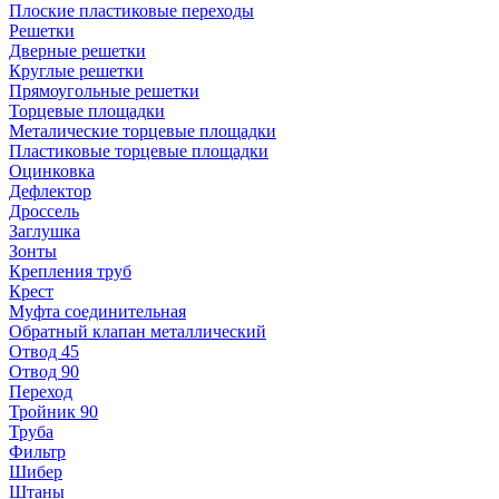
Плоские пластиковые переходы
Решетки
Дверные решетки
Круглые решетки
Прямоугольные решетки
Торцевые площадки
Металические торцевые площадки
Пластиковые торцевые площадки
Оцинковка
Дефлектор
Дроссель
Заглушка
Зонты
Крепления труб
Крест
Муфта соединительная
Обратный клапан металлический
Отвод 45
Отвод 90
Переход
Тройник 90
Труба
Фильтр
Шибер
Штаны