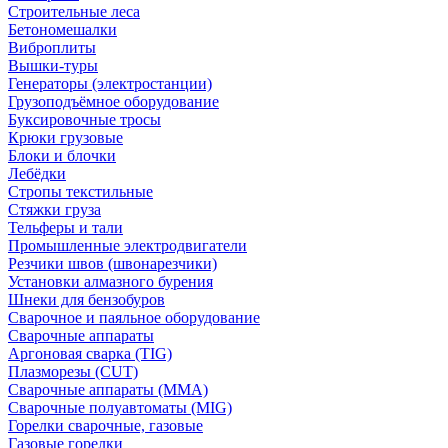
Строительные леса
Бетономешалки
Виброплиты
Вышки-туры
Генераторы (электростанции)
Грузоподъёмное оборудование
Буксировочные тросы
Крюки грузовые
Блоки и блочки
Лебёдки
Стропы текстильные
Стяжки груза
Тельферы и тали
Промышленные электродвигатели
Резчики швов (швонарезчики)
Установки алмазного бурения
Шнеки для бензобуров
Сварочное и паяльное оборудование
Сварочные аппараты
Аргоновая сварка (TIG)
Плазморезы (CUT)
Сварочные аппараты (MMA)
Сварочные полуавтоматы (MIG)
Горелки сварочные, газовые
Газовые горелки