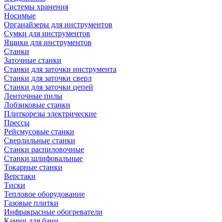
Системы хранения
Носимые
Органайзеры для инструментов
Сумки для инструментов
Ящики для инструментов
Станки
Заточные станки
Станки для заточки инструмента
Станки для заточки сверл
Станки для заточки цепей
Ленточные пилы
Лобзиковые станки
Плиткорезы электрические
Прессы
Рейсмусовые станки
Сверлильные станки
Станки распиловочные
Станки шлифовальные
Токарные станки
Верстаки
Тиски
Тепловое оборудование
Газовые плитки
Инфракрасные обогреватели
Камни для бани