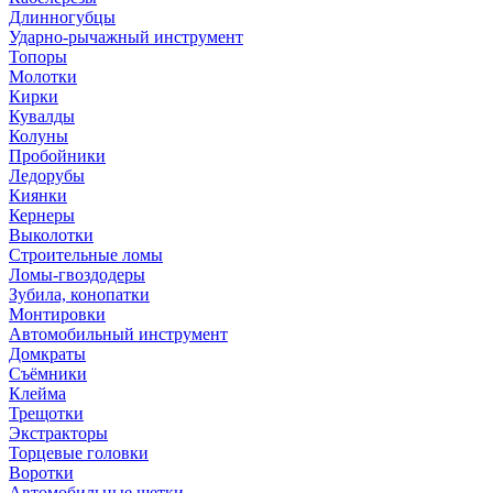
Длинногубцы
Ударно-рычажный инструмент
Топоры
Молотки
Кирки
Кувалды
Колуны
Пробойники
Ледорубы
Киянки
Кернеры
Выколотки
Строительные ломы
Ломы-гвоздодеры
Зубила, конопатки
Монтировки
Автомобильный инструмент
Домкраты
Съёмники
Клейма
Трещотки
Экстракторы
Торцевые головки
Воротки
Автомобильные щетки