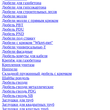
Дюбели для газобетона
Дюбели для гипсокартона
Дюбели для строительных лесов
Дюбели молли
Дюбели молли с прямым крюком
Дюбель PBT
Дюбель PDU
Дюбель PND
Дюбели под стяжку
Дюбели с крюком "Wkret-met"
Дюбели универсальные-Т
Дюбели фасадные
Дюбель-хомуты для кабеля
Крепёж для газобетона
Крепления унитаза
Ниппели
Складной пружинный дюбель с крючком
Шайбы рондоль
Дюбель-гвозди
Дюбель-гвозди металлические
Дюбель-гвоздь PDG
Дюбель-гвоздь SB
Заглушки для труб
Заглушки для квадратных труб
Заглушки для круглых труб