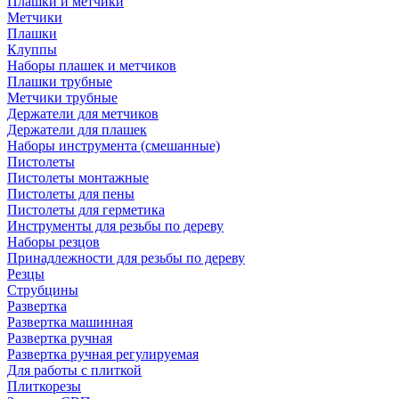
Плашки и метчики
Метчики
Плашки
Клуппы
Наборы плашек и метчиков
Плашки трубные
Метчики трубные
Держатели для метчиков
Держатели для плашек
Наборы инструмента (смешанные)
Пистолеты
Пистолеты монтажные
Пистолеты для пены
Пистолеты для герметика
Инструменты для резьбы по дереву
Наборы резцов
Принадлежности для резьбы по дереву
Резцы
Струбцины
Развертка
Развертка машинная
Развертка ручная
Развертка ручная регулируемая
Для работы с плиткой
Плиткорезы