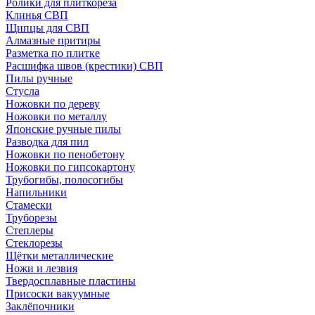
Ролики для плиткореза
Клинья СВП
Щипцы для СВП
Алмазные притиры
Разметка по плитке
Расшифка швов (крестики) СВП
Пилы ручные
Стусла
Ножовки по дереву
Ножовки по металлу
Японские ручные пилы
Разводка для пил
Ножовки по пенобетону
Ножовки по гипсокартону
Трубогибы, полосогибы
Напильники
Стамески
Труборезы
Степлеры
Стеклорезы
Щётки металлические
Ножи и лезвия
Твердосплавные пластины
Присоски вакуумные
Заклёпочники