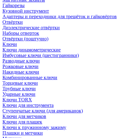
Гайкорезы
Кузовной инструмент
Адаптеры и переходники для трещёток и гайковёртов
Отвёртки
Диэлектрические отвёртки
Наборы отверток
Отвёртки (поштучно)
Ключи
Ключи динамометрические
Имбусовые ключи (шестигранники)
Разводные ключи
Рожковые ключи
Накидные ключи
Комбинированные ключи
Торцевые ключи
Трубные ключи
Ударные ключи
Ключи TORX
Ключи для инструмента
Ступенчатые ключи (для американок)
Ключи для метчиков
Ключи для плашек
Ключи к пружинному зажиму
Плашки и метчики