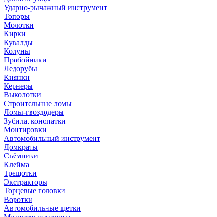
Ударно-рычажный инструмент
Топоры
Молотки
Кирки
Кувалды
Колуны
Пробойники
Ледорубы
Киянки
Кернеры
Выколотки
Строительные ломы
Ломы-гвоздодеры
Зубила, конопатки
Монтировки
Автомобильный инструмент
Домкраты
Съёмники
Клейма
Трещотки
Экстракторы
Торцевые головки
Воротки
Автомобильные щетки
Магнитные захваты