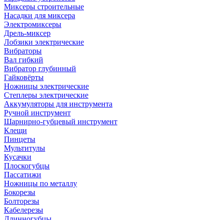
Миксеры строительные
Насадки для миксера
Электромиксеры
Дрель-миксер
Лобзики электрические
Вибраторы
Вал гибкий
Вибратор глубинный
Гайковёрты
Ножницы электрические
Степлеры электрические
Аккумуляторы для инструмента
Ручной инструмент
Шарнирно-губцевый инструмент
Клещи
Пинцеты
Мультитулы
Кусачки
Плоскогубцы
Пассатижи
Ножницы по металлу
Бокорезы
Болторезы
Кабелерезы
Длинногубцы