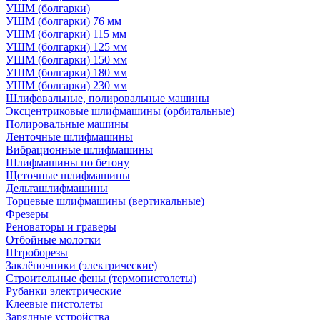
УШМ (болгарки)
УШМ (болгарки) 76 мм
УШМ (болгарки) 115 мм
УШМ (болгарки) 125 мм
УШМ (болгарки) 150 мм
УШМ (болгарки) 180 мм
УШМ (болгарки) 230 мм
Шлифовальные, полировальные машины
Эксцентриковые шлифмашины (орбитальные)
Полировальные машины
Ленточные шлифмашины
Вибрационные шлифмашины
Шлифмашины по бетону
Щеточные шлифмашины
Дельташлифмашины
Торцевые шлифмашины (вертикальные)
Фрезеры
Реноваторы и граверы
Отбойные молотки
Штроборезы
Заклёпочники (электрические)
Строительные фены (термопистолеты)
Рубанки электрические
Клеевые пистолеты
Зарядные устройства