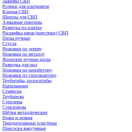
Зажимы СВП
Ролики для плиткореза
Клинья СВП
Щипцы для СВП
Алмазные притиры
Разметка по плитке
Расшифка швов (крестики) СВП
Пилы ручные
Стусла
Ножовки по дереву
Ножовки по металлу
Японские ручные пилы
Разводка для пил
Ножовки по пенобетону
Ножовки по гипсокартону
Трубогибы, полосогибы
Напильники
Стамески
Труборезы
Степлеры
Стеклорезы
Щётки металлические
Ножи и лезвия
Твердосплавные пластины
Присоски вакуумные