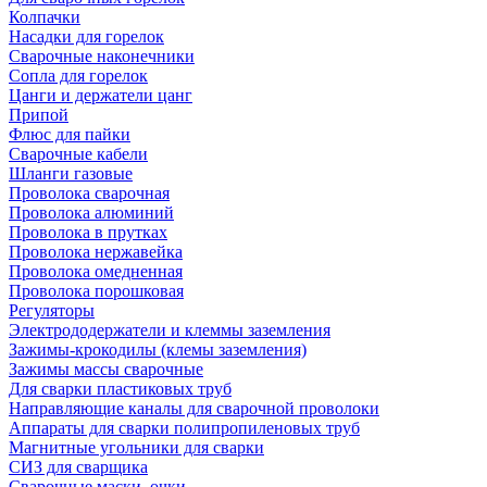
Колпачки
Насадки для горелок
Сварочные наконечники
Сопла для горелок
Цанги и держатели цанг
Припой
Флюс для пайки
Сварочные кабели
Шланги газовые
Проволока сварочная
Проволока алюминий
Проволока в прутках
Проволока нержавейка
Проволока омедненная
Проволока порошковая
Регуляторы
Электрододержатели и клеммы заземления
Зажимы-крокодилы (клемы заземления)
Зажимы массы сварочные
Для сварки пластиковых труб
Направляющие каналы для сварочной проволоки
Аппараты для сварки полипропиленовых труб
Магнитные угольники для сварки
СИЗ для сварщика
Сварочные маски, очки