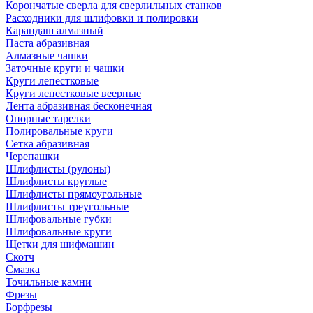
Корончатые сверла для сверлильных станков
Расходники для шлифовки и полировки
Карандаш алмазный
Паста абразивная
Алмазные чашки
Заточные круги и чашки
Круги лепестковые
Круги лепестковые веерные
Лента абразивная бесконечная
Опорные тарелки
Полировальные круги
Сетка абразивная
Черепашки
Шлифлисты (рулоны)
Шлифлисты круглые
Шлифлисты прямоугольные
Шлифлисты треугольные
Шлифовальные губки
Шлифовальные круги
Щетки для шифмашин
Скотч
Смазка
Точильные камни
Фрезы
Борфрезы