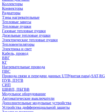
Коллекторы
Конвекторы
Радиаторы
Тэны нагревательные
Тепловые завесы
Тепловые пушки
Газовые тепловые пушки
Дизельные тепловые пушки
Электрические тепловые пушки
Тепловентиляторы
Электрика и свет
Кабель, провод
ВВГ
КГ
Нагревательные провода
ПВС
Провода связи и передачи данных UTP(витая пара),SAT,RG
ПУВ, ПУГВ
СИП
ШВВП, ПБГВВ
Модульное оборудование
Автоматические выключатели
Дополнительные модульные устройства
Устройства дифференциальной защиты
Заказные позиции