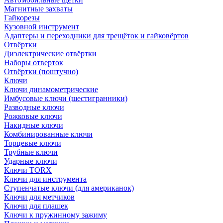
Магнитные захваты
Гайкорезы
Кузовной инструмент
Адаптеры и переходники для трещёток и гайковёртов
Отвёртки
Диэлектрические отвёртки
Наборы отверток
Отвёртки (поштучно)
Ключи
Ключи динамометрические
Имбусовые ключи (шестигранники)
Разводные ключи
Рожковые ключи
Накидные ключи
Комбинированные ключи
Торцевые ключи
Трубные ключи
Ударные ключи
Ключи TORX
Ключи для инструмента
Ступенчатые ключи (для американок)
Ключи для метчиков
Ключи для плашек
Ключи к пружинному зажиму