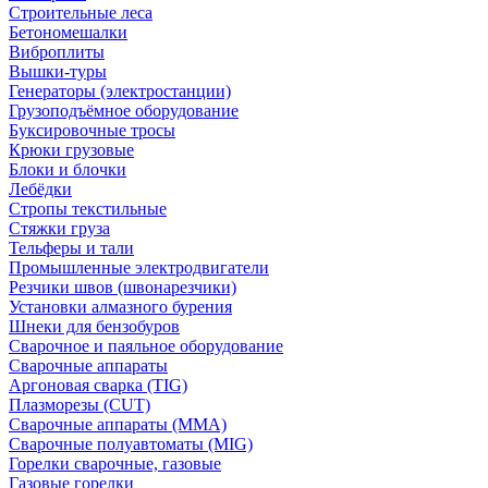
Строительные леса
Бетономешалки
Виброплиты
Вышки-туры
Генераторы (электростанции)
Грузоподъёмное оборудование
Буксировочные тросы
Крюки грузовые
Блоки и блочки
Лебёдки
Стропы текстильные
Стяжки груза
Тельферы и тали
Промышленные электродвигатели
Резчики швов (швонарезчики)
Установки алмазного бурения
Шнеки для бензобуров
Сварочное и паяльное оборудование
Сварочные аппараты
Аргоновая сварка (TIG)
Плазморезы (CUT)
Сварочные аппараты (MMA)
Сварочные полуавтоматы (MIG)
Горелки сварочные, газовые
Газовые горелки