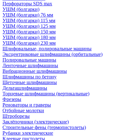
Перфораторы SDS max
УШМ (болгарки)
УШМ (болгарки) 76 мм
УШМ (болгарки) 115 мм
УШМ (болгарки) 125 мм
УШМ (болгарки) 150 мм
УШМ (болгарки) 180 мм
УШМ (болгарки) 230 мм
Шлифовальные, полировальные машины
Эксцентриковые шлифмашины (орбитальные)
Полировальные машины
Ленточные шлифмашины
Вибрационные шлифмашины
Шлифмашины по бетону
Щеточные шлифмашины
Дельташлифмашины
Торцевые шлифмашины (вертикальные)
Фрезеры
Реноваторы и граверы
Отбойные молотки
Штроборезы
Заклёпочники (электрические)
Строительные фены (термопистолеты)
Рубанки электрические
Клеевые пистолеты