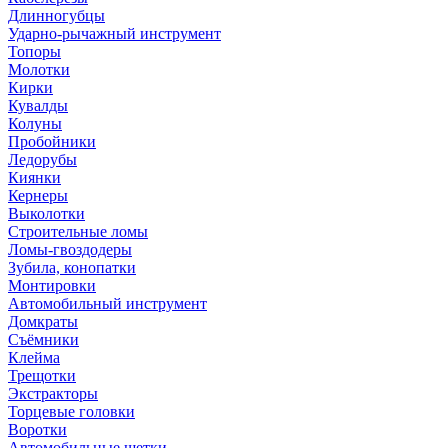
Длинногубцы
Ударно-рычажный инструмент
Топоры
Молотки
Кирки
Кувалды
Колуны
Пробойники
Ледорубы
Киянки
Кернеры
Выколотки
Строительные ломы
Ломы-гвоздодеры
Зубила, конопатки
Монтировки
Автомобильный инструмент
Домкраты
Съёмники
Клейма
Трещотки
Экстракторы
Торцевые головки
Воротки
Автомобильные щетки