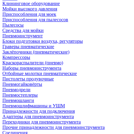
Клининговое оборудование
Мойки высокого давления
Приспособления для моек
Приспособления для пылесосов
Пылесосы
Средства для мойки
Пневмоинструмент
Блоки подготовки воздуха, регуляторы
Граверы пневматические
Заклёпочники (пневматические)
Компрессоры
Краскораспылители (пневмо)
Наборы пневмоинструмента
Отбойные молотки пневматические
Пистолеты продувочные
Пневмогайковёрты
Пневмодрели
Пневмостеплеры
Пневмошланги
Пневмошлифмашины и УШМ
Принадлежности для подключения
Адаптеры для пневмоинструмента
Переходники для пневмоинструмента
Прочие принадлежности для пневмоинструмента
Соединения