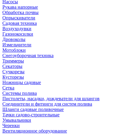
Насосы
Рукава напорные
Обработка почвы
Опрыскиватели
Садовая техника
Воздуходувки
Газонокосилки
Дровоколы
Измельчители
Мотоблоки
Снегоуборочная техника
Триммеры
Секаторы
Сучкорезы
Кусторезы
Ножницы садовые
Сетка
Системы полива
Пистолеты, насадки, дождеватели для шлангов
Соединители и фитинги для систем полива
Шланги садовые поливочные
Тачки садово-строительные
Умывальники
Черенки
Вентиляционное оборудование