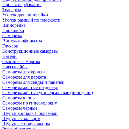
Прочая перфорация
Траверсы
Уголок для шинорейки
Уголок рамный по плоскости
Шинорейка
Проволока
Саморезы
Винты-конфирматы
Глухари
Конструкционные саморезы
Нагели
Оконные саморезы
Прессшайбы
Саморезы для кровли
Саморезы для паркета
Саморезы для сендвич-панелей
Саморезы жёлтые по дереву
Саморезы жёлтые универсальные (поштучно)
Саморезы клопы
Саморезы по гипсоволокну
Саморезы чёрные
Шуруп костыль Г-образный
Шурупы с кольцом
Шурупы с полукольцом
Русский саморез