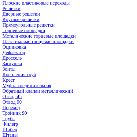
Плоские пластиковые переходы
Решетки
Дверные решетки
Круглые решетки
Прямоугольные решетки
Торцевые площадки
Металические торцевые площадки
Пластиковые торцевые площадки
Оцинковка
Дефлектор
Дроссель
Заглушка
Зонты
Крепления труб
Крест
Муфта соединительная
Обратный клапан металлический
Отвод 45
Отвод 90
Переход
Тройник 90
Труба
Фильтр
Шибер
Штаны