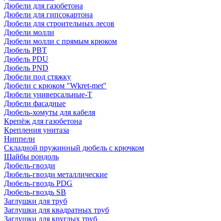
Дюбели для газобетона
Дюбели для гипсокартона
Дюбели для строительных лесов
Дюбели молли
Дюбели молли с прямым крюком
Дюбель PBT
Дюбель PDU
Дюбель PND
Дюбели под стяжку
Дюбели с крюком "Wkret-met"
Дюбели универсальные-Т
Дюбели фасадные
Дюбель-хомуты для кабеля
Крепёж для газобетона
Крепления унитаза
Ниппели
Складной пружинный дюбель с крючком
Шайбы рондоль
Дюбель-гвозди
Дюбель-гвозди металлические
Дюбель-гвоздь PDG
Дюбель-гвоздь SB
Заглушки для труб
Заглушки для квадратных труб
Заглушки для круглых труб