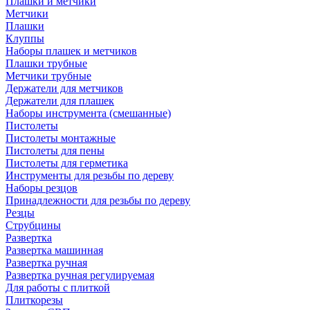
Плашки и метчики
Метчики
Плашки
Клуппы
Наборы плашек и метчиков
Плашки трубные
Метчики трубные
Держатели для метчиков
Держатели для плашек
Наборы инструмента (смешанные)
Пистолеты
Пистолеты монтажные
Пистолеты для пены
Пистолеты для герметика
Инструменты для резьбы по дереву
Наборы резцов
Принадлежности для резьбы по дереву
Резцы
Струбцины
Развертка
Развертка машинная
Развертка ручная
Развертка ручная регулируемая
Для работы с плиткой
Плиткорезы