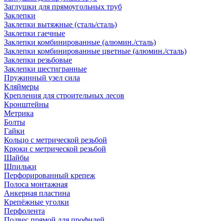
Заглушки для прямоугольных труб
Заклепки
Заклепки вытяжные (сталь/сталь)
Заклепки гаечные
Заклепки комбинированные (алюмин./сталь)
Заклепки комбинированные цветные (алюмин./сталь)
Заклепки резьбовые
Заклепки шестигранные
Пружинный узел сила
Кляймеры
Крепления для строительных лесов
Кронштейны
Метрика
Болты
Гайки
Кольцо с метрической резьбой
Крюки с метрической резьбой
Шайбы
Шпильки
Перфорированный крепеж
Полоса монтажная
Анкерная пластина
Крепёжные уголки
Перфолента
Подвес прямой для профилей