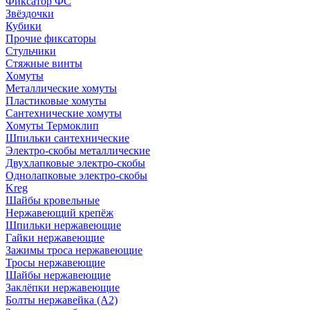
Фиксатор ФС
Звёздочки
Кубики
Прочие фиксаторы
Стульчики
Стяжные винты
Хомуты
Металлические хомуты
Пластиковые хомуты
Сантехнические хомуты
Хомуты Термоклип
Шпильки сантехнические
Электро-скобы металлические
Двухлапковые электро-скобы
Однолапковые электро-скобы
Kreg
Шайбы кровельные
Нержавеющий крепёж
Шпильки нержавеющие
Гайки нержавеющие
Зажимы троса нержавеющие
Тросы нержавеющие
Шайбы нержавеющие
Заклёпки нержавеющие
Болты нержавейка (А2)