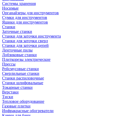
Системы хранения
Носимые
Органайзеры для инструментов
Сумки для инструментов
Ящики для инструментов
Станки
Заточные станки
Станки для заточки инструмента
Станки для заточки сверл
Станки для заточки цепей
Ленточные пилы
Лобзиковые станки
Плиткорезы электрические
Прессы
Рейсмусовые станки
Сверлильные станки
Станки распиловочные
Станки шлифовальные
Токарные станки
Верстаки
Тиски
Тепловое оборудование
Газовые плитки
Инфракрасные обогреватели
Камни для бани