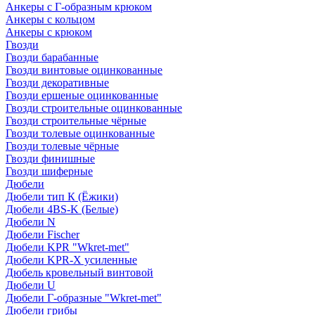
Анкеры с Г-образным крюком
Анкеры с кольцом
Анкеры с крюком
Гвозди
Гвозди барабанные
Гвозди винтовые оцинкованные
Гвозди декоративные
Гвозди ершеные оцинкованные
Гвозди строительные оцинкованные
Гвозди строительные чёрные
Гвозди толевые оцинкованные
Гвозди толевые чёрные
Гвозди финишные
Гвозди шиферные
Дюбели
Дюбели тип К (Ёжики)
Дюбели 4BS-K (Белые)
Дюбели N
Дюбели Fischer
Дюбели KPR "Wkret-met"
Дюбели KPR-Х усиленные
Дюбель кровельный винтовой
Дюбели U
Дюбели Г-образные "Wkret-met"
Дюбели грибы