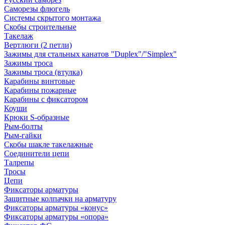
Саморезы флюгель
Системы скрытого монтажа
Скобы строительные
Такелаж
Вертлюги (2 петли)
Зажимы для стальных канатов "Duplex"/"Simplex"
Зажимы троса
Зажимы троса (втулка)
Карабины винтовые
Карабины пожарные
Карабины с фиксатором
Коуши
Крюки S-образные
Рым-болты
Рым-гайки
Скобы шакле такелажные
Соединители цепи
Талрепы
Тросы
Цепи
Фиксаторы арматуры
Защитные колпачки на арматуру
Фиксаторы арматуры «конус»
Фиксаторы арматуры «опора»