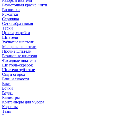
Разбрызгиватели
Разметочная краска, нити
Расшивки
Рукоятки
Серпянка
Сетка абразивная
Тёрки
Цикли, скребки
Шпатели
Зубчатые шпатели
Малярные шпатели
Прочие шпатели
Резиновые шпатели
Фасадные шпатели
Шпатель-скребок
Шпатели зубчатые
Сад и огород
Баки и емкости
Баки
Бочки
Ведра
Канистры
Контейнеры для мусора
Корзины
Тазы