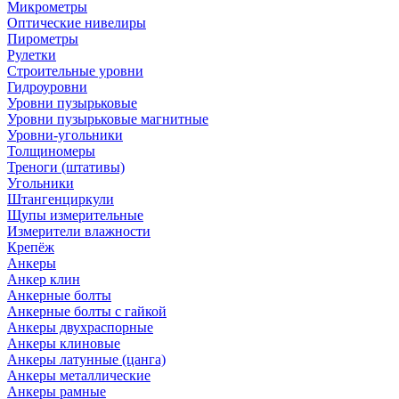
Микрометры
Оптические нивелиры
Пирометры
Рулетки
Строительные уровни
Гидроуровни
Уровни пузырьковые
Уровни пузырьковые магнитные
Уровни-угольники
Толщиномеры
Треноги (штативы)
Угольники
Штангенциркули
Щупы измерительные
Измерители влажности
Крепёж
Анкеры
Анкер клин
Анкерные болты
Анкерные болты с гайкой
Анкеры двухраспорные
Анкеры клиновые
Анкеры латунные (цанга)
Анкеры металлические
Анкеры рамные