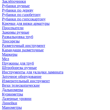
Заклёпочники
Рубанки ручные
Рубанки по дереву
Рубанки по газобетону
Рубанки по гипсокартону
Крючки для вязки арматуры
Просекатели
Зажимы ручные
Развальцовка труб
Тросорезы
Разметочный инструмент
Карандаши разметочные
Маркеры
Мел
Пружины для труб
Штроборезы ручные
Инструменты для укладки ламината
Заточное оборудование
Измерительный инструмент
Вехи телескопические
Дальномеры
Курвиметры
Лазерные уровни
Линейки
Манометры