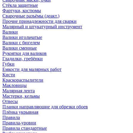
Стёкла защитные
Фартуки, костюмы
Сварочные разъёмы (деакт.)
Прочие принадлежности для сварки
Малярный и штукатурный инструмент
Валики
Валики игольчатые
Валики с бюгелем
Валики сменные
Рукоятки для валиков
Гладилки, гребёнки
Губки
Емкости для малярных работ
Кисти
Краскораспылители
Макловицы
Малярная лента
Мастерки, кельмы
Отвесы
Планки направляющие для обрезки обоев
Плёнка укрывная
Правила
Правила-уровни
Правила стандартные