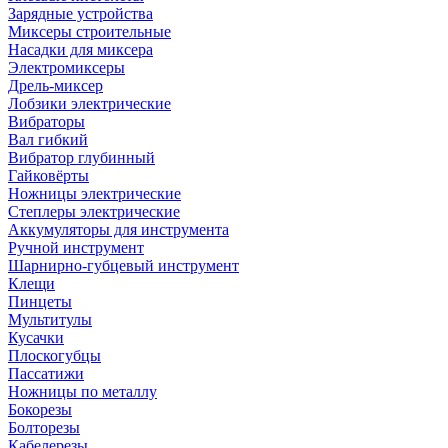
Зарядные устройства
Миксеры строительные
Насадки для миксера
Электромиксеры
Дрель-миксер
Лобзики электрические
Вибраторы
Вал гибкий
Вибратор глубинный
Гайковёрты
Ножницы электрические
Степлеры электрические
Аккумуляторы для инструмента
Ручной инструмент
Шарнирно-губцевый инструмент
Клещи
Пинцеты
Мультитулы
Кусачки
Плоскогубцы
Пассатижи
Ножницы по металлу
Бокорезы
Болторезы
Кабелерезы