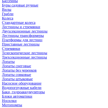
Бассейны
Буры садовые ручные
Вилы
Грабли
Колеса
Стандартные колеса
Лестницы и стремянки
Двухсекционные лестницы
Лестницы трансформеры
Платформы для лестниц
Приставные лестницы
Стремянки
Телескопические лестницы
Трехсекционные лестницы
Лопаты
Лопаты снеговые
Лопаты без черенков
Лопаты совковые
Лопаты штыковые
Насосное оборудование
Водопогружные кабели
Баки, гидроаккумуляторы
Блоки автоматики
Носилки
Мотопомпы