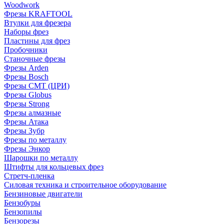
Woodwork
Фрезы KRAFTOOL
Втулки для фрезера
Наборы фрез
Пластины для фрез
Пробочники
Станочные фрезы
Фрезы Arden
Фрезы Bosch
Фрезы CMT (ЦРИ)
Фрезы Globus
Фрезы Strong
Фрезы алмазные
Фрезы Атака
Фрезы Зубр
Фрезы по металлу
Фрезы Энкор
Шарошки по металлу
Штифты для кольцевых фрез
Стретч-пленка
Силовая техника и строительное оборудование
Бензиновые двигатели
Бензобуры
Бензопилы
Бензорезы