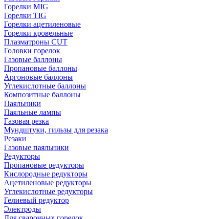
Горелки MIG
Горелки TIG
Горелки ацетиленовые
Горелки кровельные
Плазматроны CUT
Головки горелок
Газовые баллоны
Пропановые баллоны
Аргоновые баллоны
Углекислотные баллоны
Композитные баллоны
Паяльники
Паяльные лампы
Газовая резка
Мундштуки, гильзы для резака
Резаки
Газовые паяльники
Редукторы
Пропановые редукторы
Кислородные редукторы
Ацетиленовые редукторы
Углекислотные редукторы
Гелиевый редуктор
Электроды
Для сварочных горелок