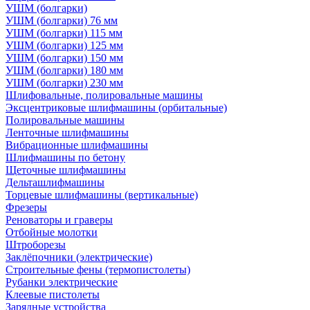
УШМ (болгарки)
УШМ (болгарки) 76 мм
УШМ (болгарки) 115 мм
УШМ (болгарки) 125 мм
УШМ (болгарки) 150 мм
УШМ (болгарки) 180 мм
УШМ (болгарки) 230 мм
Шлифовальные, полировальные машины
Эксцентриковые шлифмашины (орбитальные)
Полировальные машины
Ленточные шлифмашины
Вибрационные шлифмашины
Шлифмашины по бетону
Щеточные шлифмашины
Дельташлифмашины
Торцевые шлифмашины (вертикальные)
Фрезеры
Реноваторы и граверы
Отбойные молотки
Штроборезы
Заклёпочники (электрические)
Строительные фены (термопистолеты)
Рубанки электрические
Клеевые пистолеты
Зарядные устройства