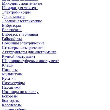
Миксеры строительные
Насадки для миксера
Электромиксеры
Дрель-миксер
Лобзики электрические
Вибраторы
Вал гибкий
Вибратор глубинный
Гайковёрты
Ножницы электрические
Степлеры электрические
Аккумуляторы для инструмента
Ручной инструмент
Шарнирно-губцевый инструмент
Клещи
Пинцеты
Мультитулы
Кусачки
Плоскогубцы
Пассатижи
Ножницы по металлу
Бокорезы
Болторезы
Кабелерезы
Длинногубцы