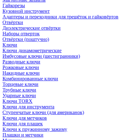
Гайкорезы
Кузовной инструмент
Адаптеры и переходники для трещёток и гайковёртов
Отвёртки
Диэлектрические отвёртки
Наборы отверток
Отвёртки (поштучно)
Ключи
Ключи динамометрические
Имбусовые ключи (шестигранники)
Разводные ключи
Рожковые ключи
Накидные ключи
Комбинированные ключи
Торцевые ключи
Трубные ключи
Ударные ключи
Ключи TORX
Ключи для инструмента
Ступенчатые ключи (для американок)
Ключи для метчиков
Ключи для плашек
Ключи к пружинному зажиму
Плашки и метчики