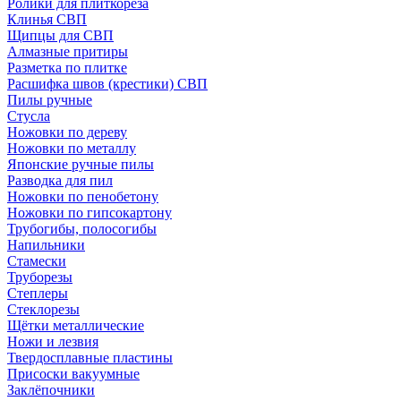
Ролики для плиткореза
Клинья СВП
Щипцы для СВП
Алмазные притиры
Разметка по плитке
Расшифка швов (крестики) СВП
Пилы ручные
Стусла
Ножовки по дереву
Ножовки по металлу
Японские ручные пилы
Разводка для пил
Ножовки по пенобетону
Ножовки по гипсокартону
Трубогибы, полосогибы
Напильники
Стамески
Труборезы
Степлеры
Стеклорезы
Щётки металлические
Ножи и лезвия
Твердосплавные пластины
Присоски вакуумные
Заклёпочники