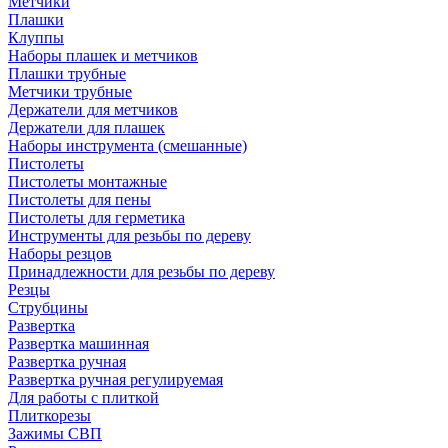
Метчики
Плашки
Клуппы
Наборы плашек и метчиков
Плашки трубные
Метчики трубные
Держатели для метчиков
Держатели для плашек
Наборы инструмента (смешанные)
Пистолеты
Пистолеты монтажные
Пистолеты для пены
Пистолеты для герметика
Инструменты для резьбы по дереву
Наборы резцов
Принадлежности для резьбы по дереву
Резцы
Струбцины
Развертка
Развертка машинная
Развертка ручная
Развертка ручная регулируемая
Для работы с плиткой
Плиткорезы
Зажимы СВП