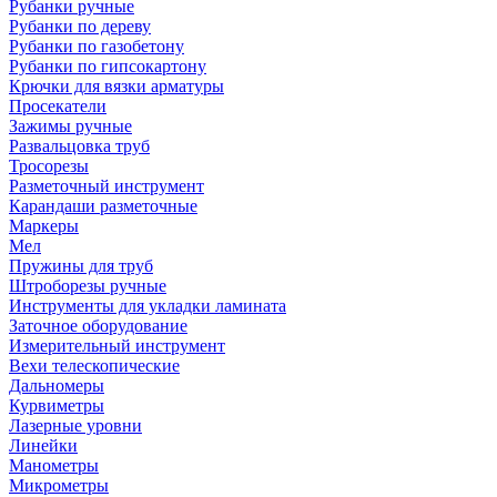
Рубанки ручные
Рубанки по дереву
Рубанки по газобетону
Рубанки по гипсокартону
Крючки для вязки арматуры
Просекатели
Зажимы ручные
Развальцовка труб
Тросорезы
Разметочный инструмент
Карандаши разметочные
Маркеры
Мел
Пружины для труб
Штроборезы ручные
Инструменты для укладки ламината
Заточное оборудование
Измерительный инструмент
Вехи телескопические
Дальномеры
Курвиметры
Лазерные уровни
Линейки
Манометры
Микрометры