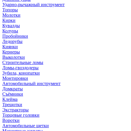
Ударно-рычажный инструмент
Топоры
Молотки
Кирки
Кувалды
Колуны
Пробойники
Ледорубы
Киянки
Кернеры
Выколотки
Строительные ломы
Ломы-гвоздодеры
Зубила, конопатки
Монтировки
Автомобильный инструмент
Домкраты
Съёмники
Клейма
Трещотки
Экстракторы
Торцевые головки
Воротки
Автомобильные щетки
Магнитные захваты