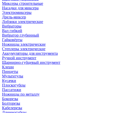
Миксеры строительные
Насадки для миксера
Электромиксеры
Дрель-миксер
Лобзики электрические
Вибраторы
Вал гибкий
Вибратор глубинный
Гайковёрты
Ножницы электрические
Степлеры электрические
Аккумуляторы для инструмента
Ручной инструмент
Шарнирно-губцевый инструмент
Клещи
Пинцеты
Мультитулы
Кусачки
Плоскогубцы
Пассатижи
Ножницы по металлу
Бокорезы
Болторезы
Кабелерезы
Длинногубцы