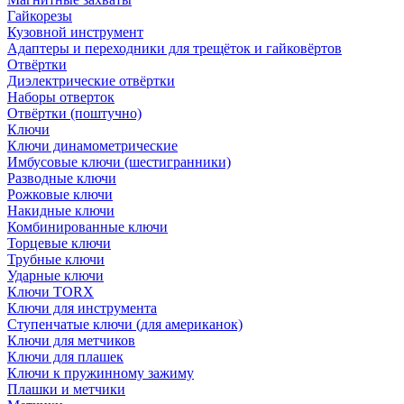
Гайкорезы
Кузовной инструмент
Адаптеры и переходники для трещёток и гайковёртов
Отвёртки
Диэлектрические отвёртки
Наборы отверток
Отвёртки (поштучно)
Ключи
Ключи динамометрические
Имбусовые ключи (шестигранники)
Разводные ключи
Рожковые ключи
Накидные ключи
Комбинированные ключи
Торцевые ключи
Трубные ключи
Ударные ключи
Ключи TORX
Ключи для инструмента
Ступенчатые ключи (для американок)
Ключи для метчиков
Ключи для плашек
Ключи к пружинному зажиму
Плашки и метчики