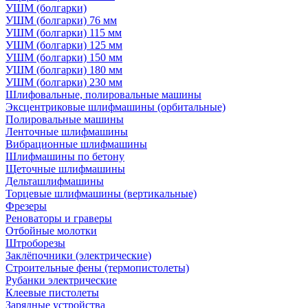
УШМ (болгарки)
УШМ (болгарки) 76 мм
УШМ (болгарки) 115 мм
УШМ (болгарки) 125 мм
УШМ (болгарки) 150 мм
УШМ (болгарки) 180 мм
УШМ (болгарки) 230 мм
Шлифовальные, полировальные машины
Эксцентриковые шлифмашины (орбитальные)
Полировальные машины
Ленточные шлифмашины
Вибрационные шлифмашины
Шлифмашины по бетону
Щеточные шлифмашины
Дельташлифмашины
Торцевые шлифмашины (вертикальные)
Фрезеры
Реноваторы и граверы
Отбойные молотки
Штроборезы
Заклёпочники (электрические)
Строительные фены (термопистолеты)
Рубанки электрические
Клеевые пистолеты
Зарядные устройства