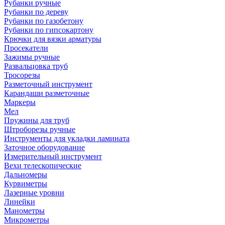
Рубанки ручные
Рубанки по дереву
Рубанки по газобетону
Рубанки по гипсокартону
Крючки для вязки арматуры
Просекатели
Зажимы ручные
Развальцовка труб
Тросорезы
Разметочный инструмент
Карандаши разметочные
Маркеры
Мел
Пружины для труб
Штроборезы ручные
Инструменты для укладки ламината
Заточное оборудование
Измерительный инструмент
Вехи телескопические
Дальномеры
Курвиметры
Лазерные уровни
Линейки
Манометры
Микрометры