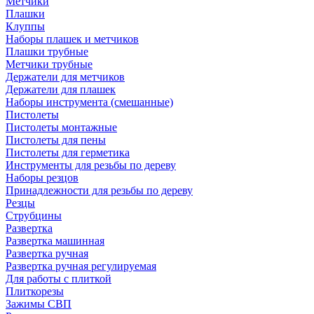
Метчики
Плашки
Клуппы
Наборы плашек и метчиков
Плашки трубные
Метчики трубные
Держатели для метчиков
Держатели для плашек
Наборы инструмента (смешанные)
Пистолеты
Пистолеты монтажные
Пистолеты для пены
Пистолеты для герметика
Инструменты для резьбы по дереву
Наборы резцов
Принадлежности для резьбы по дереву
Резцы
Струбцины
Развертка
Развертка машинная
Развертка ручная
Развертка ручная регулируемая
Для работы с плиткой
Плиткорезы
Зажимы СВП