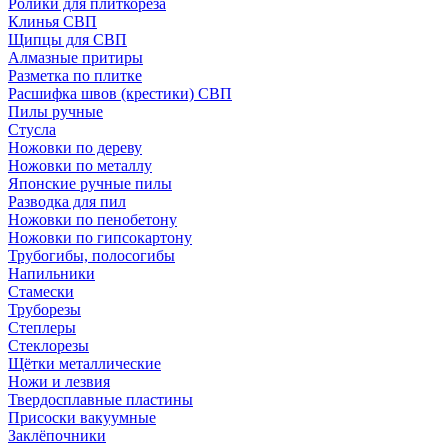
Ролики для плиткореза
Клинья СВП
Щипцы для СВП
Алмазные притиры
Разметка по плитке
Расшифка швов (крестики) СВП
Пилы ручные
Стусла
Ножовки по дереву
Ножовки по металлу
Японские ручные пилы
Разводка для пил
Ножовки по пенобетону
Ножовки по гипсокартону
Трубогибы, полосогибы
Напильники
Стамески
Труборезы
Степлеры
Стеклорезы
Щётки металлические
Ножи и лезвия
Твердосплавные пластины
Присоски вакуумные
Заклёпочники