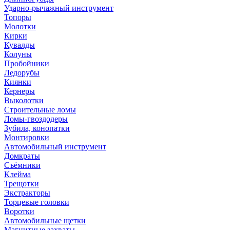
Ударно-рычажный инструмент
Топоры
Молотки
Кирки
Кувалды
Колуны
Пробойники
Ледорубы
Киянки
Кернеры
Выколотки
Строительные ломы
Ломы-гвоздодеры
Зубила, конопатки
Монтировки
Автомобильный инструмент
Домкраты
Съёмники
Клейма
Трещотки
Экстракторы
Торцевые головки
Воротки
Автомобильные щетки
Магнитные захваты