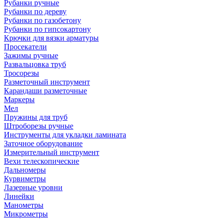
Рубанки ручные
Рубанки по дереву
Рубанки по газобетону
Рубанки по гипсокартону
Крючки для вязки арматуры
Просекатели
Зажимы ручные
Развальцовка труб
Тросорезы
Разметочный инструмент
Карандаши разметочные
Маркеры
Мел
Пружины для труб
Штроборезы ручные
Инструменты для укладки ламината
Заточное оборудование
Измерительный инструмент
Вехи телескопические
Дальномеры
Курвиметры
Лазерные уровни
Линейки
Манометры
Микрометры