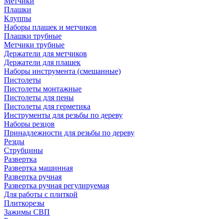
Метчики
Плашки
Клуппы
Наборы плашек и метчиков
Плашки трубные
Метчики трубные
Держатели для метчиков
Держатели для плашек
Наборы инструмента (смешанные)
Пистолеты
Пистолеты монтажные
Пистолеты для пены
Пистолеты для герметика
Инструменты для резьбы по дереву
Наборы резцов
Принадлежности для резьбы по дереву
Резцы
Струбцины
Развертка
Развертка машинная
Развертка ручная
Развертка ручная регулируемая
Для работы с плиткой
Плиткорезы
Зажимы СВП