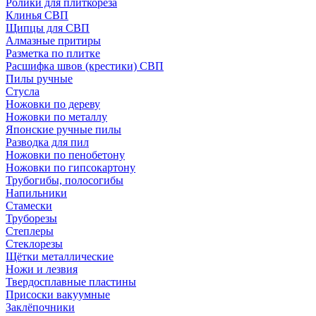
Ролики для плиткореза
Клинья СВП
Щипцы для СВП
Алмазные притиры
Разметка по плитке
Расшифка швов (крестики) СВП
Пилы ручные
Стусла
Ножовки по дереву
Ножовки по металлу
Японские ручные пилы
Разводка для пил
Ножовки по пенобетону
Ножовки по гипсокартону
Трубогибы, полосогибы
Напильники
Стамески
Труборезы
Степлеры
Стеклорезы
Щётки металлические
Ножи и лезвия
Твердосплавные пластины
Присоски вакуумные
Заклёпочники