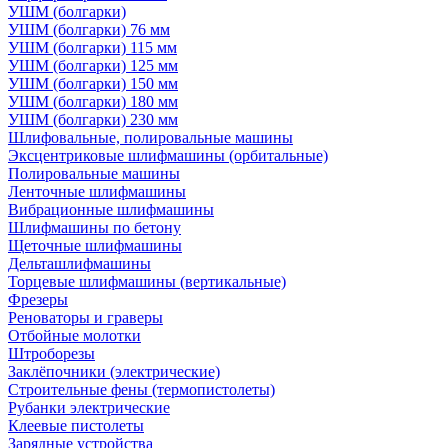
УШМ (болгарки)
УШМ (болгарки) 76 мм
УШМ (болгарки) 115 мм
УШМ (болгарки) 125 мм
УШМ (болгарки) 150 мм
УШМ (болгарки) 180 мм
УШМ (болгарки) 230 мм
Шлифовальные, полировальные машины
Эксцентриковые шлифмашины (орбитальные)
Полировальные машины
Ленточные шлифмашины
Вибрационные шлифмашины
Шлифмашины по бетону
Щеточные шлифмашины
Дельташлифмашины
Торцевые шлифмашины (вертикальные)
Фрезеры
Реноваторы и граверы
Отбойные молотки
Штроборезы
Заклёпочники (электрические)
Строительные фены (термопистолеты)
Рубанки электрические
Клеевые пистолеты
Зарядные устройства