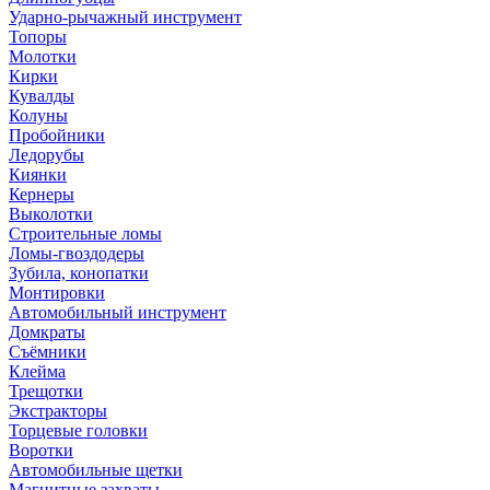
Ударно-рычажный инструмент
Топоры
Молотки
Кирки
Кувалды
Колуны
Пробойники
Ледорубы
Киянки
Кернеры
Выколотки
Строительные ломы
Ломы-гвоздодеры
Зубила, конопатки
Монтировки
Автомобильный инструмент
Домкраты
Съёмники
Клейма
Трещотки
Экстракторы
Торцевые головки
Воротки
Автомобильные щетки
Магнитные захваты