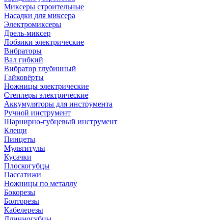
Миксеры строительные
Насадки для миксера
Электромиксеры
Дрель-миксер
Лобзики электрические
Вибраторы
Вал гибкий
Вибратор глубинный
Гайковёрты
Ножницы электрические
Степлеры электрические
Аккумуляторы для инструмента
Ручной инструмент
Шарнирно-губцевый инструмент
Клещи
Пинцеты
Мультитулы
Кусачки
Плоскогубцы
Пассатижи
Ножницы по металлу
Бокорезы
Болторезы
Кабелерезы
Длинногубцы