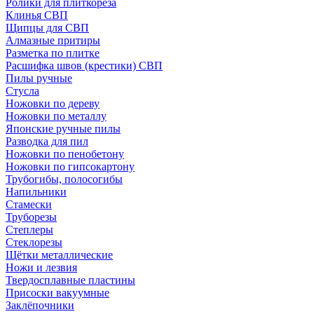
Ролики для плиткореза
Клинья СВП
Щипцы для СВП
Алмазные притиры
Разметка по плитке
Расшифка швов (крестики) СВП
Пилы ручные
Стусла
Ножовки по дереву
Ножовки по металлу
Японские ручные пилы
Разводка для пил
Ножовки по пенобетону
Ножовки по гипсокартону
Трубогибы, полосогибы
Напильники
Стамески
Труборезы
Степлеры
Стеклорезы
Щётки металлические
Ножи и лезвия
Твердосплавные пластины
Присоски вакуумные
Заклёпочники