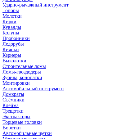
Ударно-рычажный инструмент
Топоры
Молотки
Кирки
Кувалды
Колуны
Пробойники
Ледорубы
Киянки
Кернеры
Выколотки
Строительные ломы
Ломы-гвоздодеры
Зубила, конопатки
Монтировки
Автомобильный инструмент
Домкраты
Съёмники
Клейма
Трещотки
Экстракторы
Торцевые головки
Воротки
Автомобильные щетки
Магнитные захваты