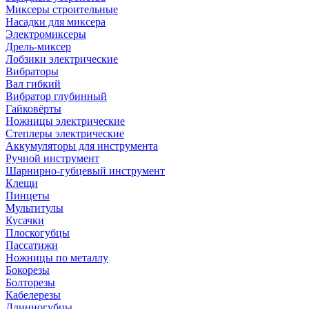
Миксеры строительные
Насадки для миксера
Электромиксеры
Дрель-миксер
Лобзики электрические
Вибраторы
Вал гибкий
Вибратор глубинный
Гайковёрты
Ножницы электрические
Степлеры электрические
Аккумуляторы для инструмента
Ручной инструмент
Шарнирно-губцевый инструмент
Клещи
Пинцеты
Мультитулы
Кусачки
Плоскогубцы
Пассатижи
Ножницы по металлу
Бокорезы
Болторезы
Кабелерезы
Длинногубцы