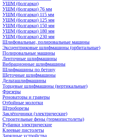
УШМ (болгарки)
УШМ (болгарки) 76 мм
УШМ (болгарки) 115 мм
УШМ (болгарки) 125 мм
УШМ (болгарки) 150 мм
УШМ (болгарки) 180 мм
УШМ (болгарки) 230 мм
Шлифовальные, полировальные машины
Эксцентриковые шлифмашины (орбитальные)
Полировальные машины
Ленточные шлифмашины
Вибрационные шлифмашины
Шлифмашины по бетону
Щеточные шлифмашины
Дельташлифмашины
Торцевые шлифмашины (вертикальные)
Фрезеры
Реноваторы и граверы
Отбойные молотки
Штроборезы
Заклёпочники (электрические)
Строительные фены (термопистолеты)
Рубанки электрические
Клеевые пистолеты
Зарядные устройства