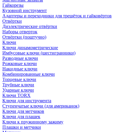
Гайкорезы
Кузовной инструмент
Адаптеры и переходники для трещёток и гайковёртов
Отвёртки
Диэлектрические отвёртки
Наборы отверток
Отвёртки (поштучно)
Ключи
Ключи динамометрические
Имбусовые ключи (шестигранники)
Разводные ключи
Рожковые ключи
Накидные ключи
Комбинированные ключи
Торцевые ключи
Трубные ключи
Ударные ключи
Ключи TORX
Ключи для инструмента
Ступенчатые ключи (для американок)
Ключи для метчиков
Ключи для плашек
Ключи к пружинному зажиму
Плашки и метчики