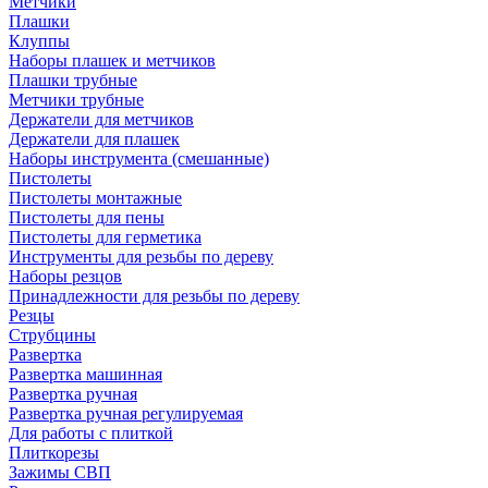
Метчики
Плашки
Клуппы
Наборы плашек и метчиков
Плашки трубные
Метчики трубные
Держатели для метчиков
Держатели для плашек
Наборы инструмента (смешанные)
Пистолеты
Пистолеты монтажные
Пистолеты для пены
Пистолеты для герметика
Инструменты для резьбы по дереву
Наборы резцов
Принадлежности для резьбы по дереву
Резцы
Струбцины
Развертка
Развертка машинная
Развертка ручная
Развертка ручная регулируемая
Для работы с плиткой
Плиткорезы
Зажимы СВП