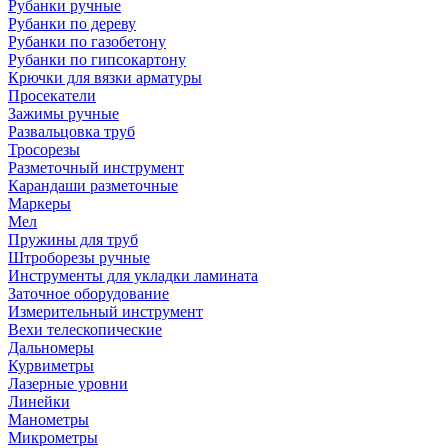
Рубанки ручные
Рубанки по дереву
Рубанки по газобетону
Рубанки по гипсокартону
Крючки для вязки арматуры
Просекатели
Зажимы ручные
Развальцовка труб
Тросорезы
Разметочный инструмент
Карандаши разметочные
Маркеры
Мел
Пружины для труб
Штроборезы ручные
Инструменты для укладки ламината
Заточное оборудование
Измерительный инструмент
Вехи телескопические
Дальномеры
Курвиметры
Лазерные уровни
Линейки
Манометры
Микрометры