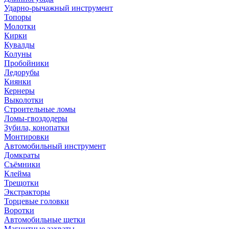
Ударно-рычажный инструмент
Топоры
Молотки
Кирки
Кувалды
Колуны
Пробойники
Ледорубы
Киянки
Кернеры
Выколотки
Строительные ломы
Ломы-гвоздодеры
Зубила, конопатки
Монтировки
Автомобильный инструмент
Домкраты
Съёмники
Клейма
Трещотки
Экстракторы
Торцевые головки
Воротки
Автомобильные щетки
Магнитные захваты