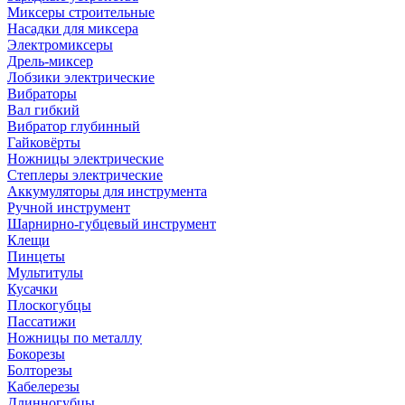
Миксеры строительные
Насадки для миксера
Электромиксеры
Дрель-миксер
Лобзики электрические
Вибраторы
Вал гибкий
Вибратор глубинный
Гайковёрты
Ножницы электрические
Степлеры электрические
Аккумуляторы для инструмента
Ручной инструмент
Шарнирно-губцевый инструмент
Клещи
Пинцеты
Мультитулы
Кусачки
Плоскогубцы
Пассатижи
Ножницы по металлу
Бокорезы
Болторезы
Кабелерезы
Длинногубцы