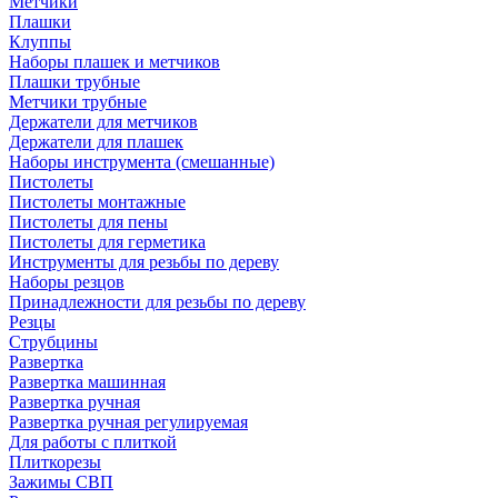
Метчики
Плашки
Клуппы
Наборы плашек и метчиков
Плашки трубные
Метчики трубные
Держатели для метчиков
Держатели для плашек
Наборы инструмента (смешанные)
Пистолеты
Пистолеты монтажные
Пистолеты для пены
Пистолеты для герметика
Инструменты для резьбы по дереву
Наборы резцов
Принадлежности для резьбы по дереву
Резцы
Струбцины
Развертка
Развертка машинная
Развертка ручная
Развертка ручная регулируемая
Для работы с плиткой
Плиткорезы
Зажимы СВП