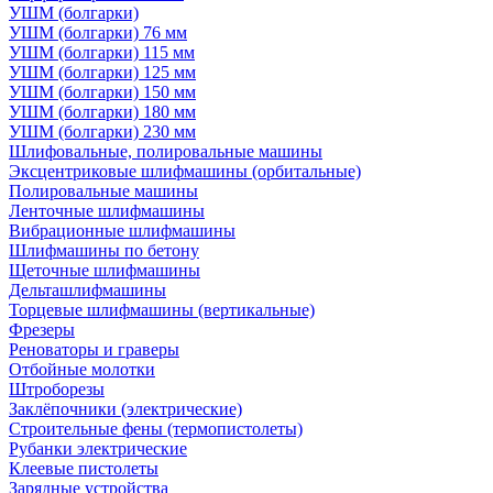
УШМ (болгарки)
УШМ (болгарки) 76 мм
УШМ (болгарки) 115 мм
УШМ (болгарки) 125 мм
УШМ (болгарки) 150 мм
УШМ (болгарки) 180 мм
УШМ (болгарки) 230 мм
Шлифовальные, полировальные машины
Эксцентриковые шлифмашины (орбитальные)
Полировальные машины
Ленточные шлифмашины
Вибрационные шлифмашины
Шлифмашины по бетону
Щеточные шлифмашины
Дельташлифмашины
Торцевые шлифмашины (вертикальные)
Фрезеры
Реноваторы и граверы
Отбойные молотки
Штроборезы
Заклёпочники (электрические)
Строительные фены (термопистолеты)
Рубанки электрические
Клеевые пистолеты
Зарядные устройства