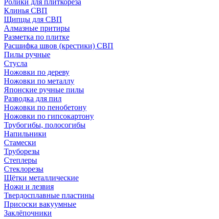
Ролики для плиткореза
Клинья СВП
Щипцы для СВП
Алмазные притиры
Разметка по плитке
Расшифка швов (крестики) СВП
Пилы ручные
Стусла
Ножовки по дереву
Ножовки по металлу
Японские ручные пилы
Разводка для пил
Ножовки по пенобетону
Ножовки по гипсокартону
Трубогибы, полосогибы
Напильники
Стамески
Труборезы
Степлеры
Стеклорезы
Щётки металлические
Ножи и лезвия
Твердосплавные пластины
Присоски вакуумные
Заклёпочники