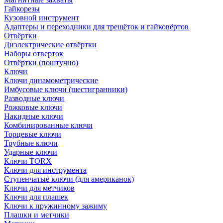
Гайкорезы
Кузовной инструмент
Адаптеры и переходники для трещёток и гайковёртов
Отвёртки
Диэлектрические отвёртки
Наборы отверток
Отвёртки (поштучно)
Ключи
Ключи динамометрические
Имбусовые ключи (шестигранники)
Разводные ключи
Рожковые ключи
Накидные ключи
Комбинированные ключи
Торцевые ключи
Трубные ключи
Ударные ключи
Ключи TORX
Ключи для инструмента
Ступенчатые ключи (для американок)
Ключи для метчиков
Ключи для плашек
Ключи к пружинному зажиму
Плашки и метчики