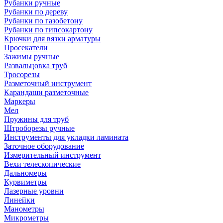
Рубанки ручные
Рубанки по дереву
Рубанки по газобетону
Рубанки по гипсокартону
Крючки для вязки арматуры
Просекатели
Зажимы ручные
Развальцовка труб
Тросорезы
Разметочный инструмент
Карандаши разметочные
Маркеры
Мел
Пружины для труб
Штроборезы ручные
Инструменты для укладки ламината
Заточное оборудование
Измерительный инструмент
Вехи телескопические
Дальномеры
Курвиметры
Лазерные уровни
Линейки
Манометры
Микрометры