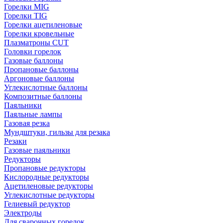
Горелки MIG
Горелки TIG
Горелки ацетиленовые
Горелки кровельные
Плазматроны CUT
Головки горелок
Газовые баллоны
Пропановые баллоны
Аргоновые баллоны
Углекислотные баллоны
Композитные баллоны
Паяльники
Паяльные лампы
Газовая резка
Мундштуки, гильзы для резака
Резаки
Газовые паяльники
Редукторы
Пропановые редукторы
Кислородные редукторы
Ацетиленовые редукторы
Углекислотные редукторы
Гелиевый редуктор
Электроды
Для сварочных горелок