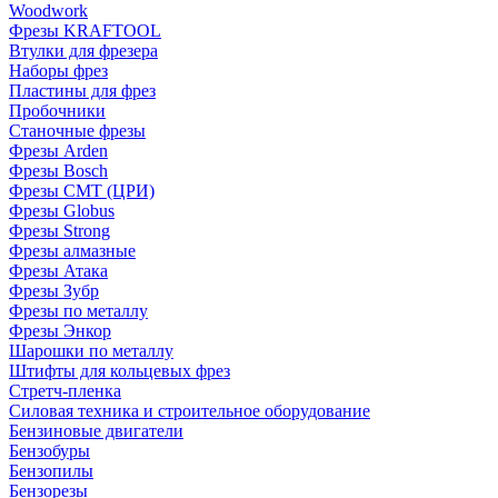
Woodwork
Фрезы KRAFTOOL
Втулки для фрезера
Наборы фрез
Пластины для фрез
Пробочники
Станочные фрезы
Фрезы Arden
Фрезы Bosch
Фрезы CMT (ЦРИ)
Фрезы Globus
Фрезы Strong
Фрезы алмазные
Фрезы Атака
Фрезы Зубр
Фрезы по металлу
Фрезы Энкор
Шарошки по металлу
Штифты для кольцевых фрез
Стретч-пленка
Силовая техника и строительное оборудование
Бензиновые двигатели
Бензобуры
Бензопилы
Бензорезы