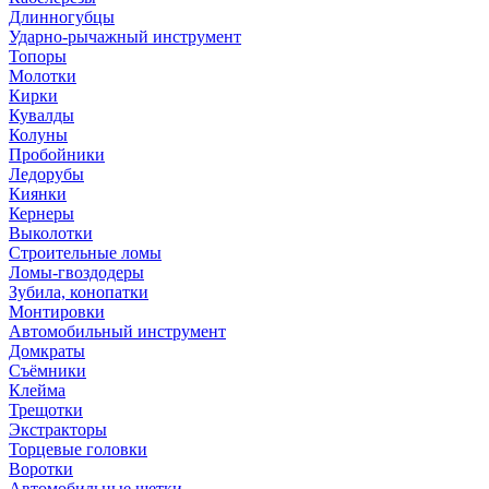
Длинногубцы
Ударно-рычажный инструмент
Топоры
Молотки
Кирки
Кувалды
Колуны
Пробойники
Ледорубы
Киянки
Кернеры
Выколотки
Строительные ломы
Ломы-гвоздодеры
Зубила, конопатки
Монтировки
Автомобильный инструмент
Домкраты
Съёмники
Клейма
Трещотки
Экстракторы
Торцевые головки
Воротки
Автомобильные щетки