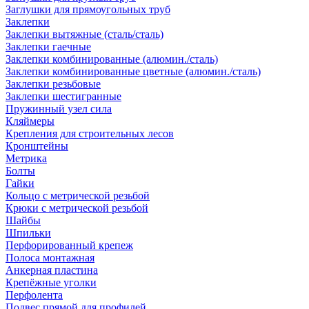
Заглушки для прямоугольных труб
Заклепки
Заклепки вытяжные (сталь/сталь)
Заклепки гаечные
Заклепки комбинированные (алюмин./сталь)
Заклепки комбинированные цветные (алюмин./сталь)
Заклепки резьбовые
Заклепки шестигранные
Пружинный узел сила
Кляймеры
Крепления для строительных лесов
Кронштейны
Метрика
Болты
Гайки
Кольцо с метрической резьбой
Крюки с метрической резьбой
Шайбы
Шпильки
Перфорированный крепеж
Полоса монтажная
Анкерная пластина
Крепёжные уголки
Перфолента
Подвес прямой для профилей