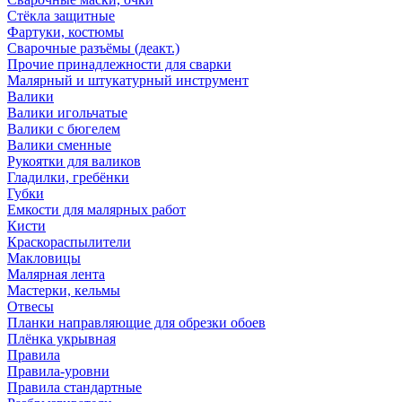
Стёкла защитные
Фартуки, костюмы
Сварочные разъёмы (деакт.)
Прочие принадлежности для сварки
Малярный и штукатурный инструмент
Валики
Валики игольчатые
Валики с бюгелем
Валики сменные
Рукоятки для валиков
Гладилки, гребёнки
Губки
Емкости для малярных работ
Кисти
Краскораспылители
Макловицы
Малярная лента
Мастерки, кельмы
Отвесы
Планки направляющие для обрезки обоев
Плёнка укрывная
Правила
Правила-уровни
Правила стандартные