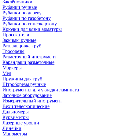
Заклёпочники
Рубанки ручные
Рубанки по дереву
Рубанки по газобетону
Рубанки по гипсокартону
Крючки для вязки арматуры
Просекатели
Зажимы ручные
Развальцовка труб
Тросорезы
Разметочный инструмент
Карандаши разметочные
Маркеры
Мел
Пружины для труб
Штроборезы ручные
Инструменты для укладки ламината
Заточное оборудование
Измерительный инструмент
Вехи телескопические
Дальномеры
Курвиметры
Лазерные уровни
Линейки
Манометры