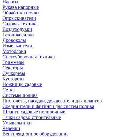
Насосы
Рукава напорные
Обработка почвы
Опрыскиватели
Садовая техника
Воздуходувки
Газонокосилки
Дровоколы
Измельчители
Мотоблоки
Снегоуборочная техника
Триммеры
Секаторы
Сучкорезы
Кусторезы
Ножницы садовые
Сетка
Системы полива
Пистолеты, насадки, дождеватели для шлангов
Соединители и фитинги для систем полива
Шланги садовые поливочные
Тачки садово-строительные
Умывальники
Черенки
Вентиляционное оборудование