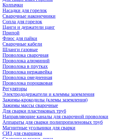
Колпачки
Насадки для горелок
Сварочные наконечники
Сопла для горелок
Цанги и держатели цанг
Припой
Флюс для пайки
Сварочные кабели
Шланги газовые
Проволока сварочная
Проволока алюминий
Проволока в прутках
Проволока нержавейка
Проволока омедненная
Проволока порошковая
Регуляторы
Электрододержатели и клеммы заземления
Зажимы-крокодилы (клемы заземления)
Зажимы массы сварочные
Для сварки пластиковых труб
Направляющие каналы для сварочной проволоки
Аппараты для сварки полипропиленовых труб
Магнитные угольники для сварки
СИЗ для сварщика
Сварочные маски, очки