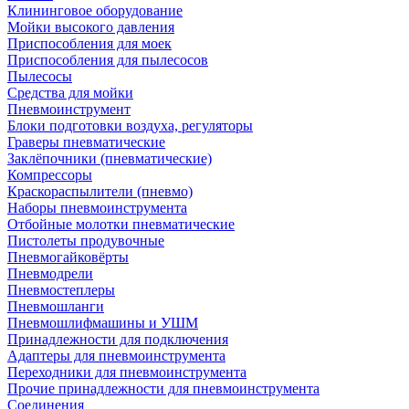
Клининговое оборудование
Мойки высокого давления
Приспособления для моек
Приспособления для пылесосов
Пылесосы
Средства для мойки
Пневмоинструмент
Блоки подготовки воздуха, регуляторы
Граверы пневматические
Заклёпочники (пневматические)
Компрессоры
Краскораспылители (пневмо)
Наборы пневмоинструмента
Отбойные молотки пневматические
Пистолеты продувочные
Пневмогайковёрты
Пневмодрели
Пневмостеплеры
Пневмошланги
Пневмошлифмашины и УШМ
Принадлежности для подключения
Адаптеры для пневмоинструмента
Переходники для пневмоинструмента
Прочие принадлежности для пневмоинструмента
Соединения