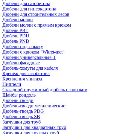
Дюбели для газобетона
Дюбели для гипсокартона
Дюбели для строительных лесов
Дюбели молли
Дюбели молли с прямым крюком
Дюбель PBT
Дюбель PDU
Дюбель PND
Дюбели под стяжку
Дюбели с крюком "Wkret-met"
Дюбели универсальные-Т
Дюбели фасадные
Дюбель-хомуты для кабеля
Крепёж для газобетона
Крепления унитаза
Ниппели
Складной пружинный дюбель с крючком
Шайбы рондоль
Дюбель-гвозди
Дюбель-гвозди металлические
Дюбель-гвоздь PDG
Дюбель-гвоздь SB
Заглушки для труб
Заглушки для квадратных труб
Заглушки для круглых труб