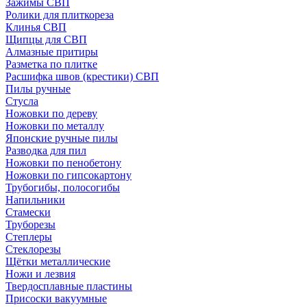
Зажимы СВП
Ролики для плиткореза
Клинья СВП
Щипцы для СВП
Алмазные притиры
Разметка по плитке
Расшифка швов (крестики) СВП
Пилы ручные
Стусла
Ножовки по дереву
Ножовки по металлу
Японские ручные пилы
Разводка для пил
Ножовки по пенобетону
Ножовки по гипсокартону
Трубогибы, полосогибы
Напильники
Стамески
Труборезы
Степлеры
Стеклорезы
Щётки металлические
Ножи и лезвия
Твердосплавные пластины
Присоски вакуумные