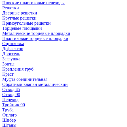
Плоские пластиковые переходы
Решетки
Дверные решетки
Круглые решетки
Прямоугольные решетки
Торцевые площадки
Металические торцевые площадки
Пластиковые торцевые площадки
Оцинковка
Дефлектор
Дроссель
Заглушка
Зонты
Крепления труб
Крест
Муфта соединительная
Обратный клапан металлический
Отвод 45
Отвод 90
Переход
Тройник 90
Труба
Фильтр
Шибер
Штаны