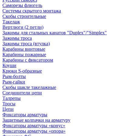
Саморезы флюгель
Системы скрытого монтажа
Скобы строительные
Такелаж
Вертлюги (2 петли)
Зажимы для стальных канатов "Duplex"/"Simplex"
Зажимы троса
Зажимы троса (втулка)
Карабины винтовые
Карабины пожарные
Карабины с фиксатором
Коуши
Крюки S-образные
Рым-болты
Рым-гайки
Скобы шакле такелажные
Соединители цепи
Талрепы
Тросы
Цепи
Фиксаторы арматуры
Защитные колпачки на арматуру
Фиксаторы арматуры «конус»
Фиксаторы арматуры «опора»