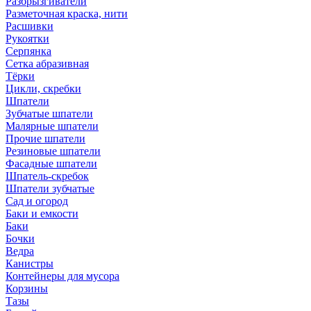
Разбрызгиватели
Разметочная краска, нити
Расшивки
Рукоятки
Серпянка
Сетка абразивная
Тёрки
Цикли, скребки
Шпатели
Зубчатые шпатели
Малярные шпатели
Прочие шпатели
Резиновые шпатели
Фасадные шпатели
Шпатель-скребок
Шпатели зубчатые
Сад и огород
Баки и емкости
Баки
Бочки
Ведра
Канистры
Контейнеры для мусора
Корзины
Тазы