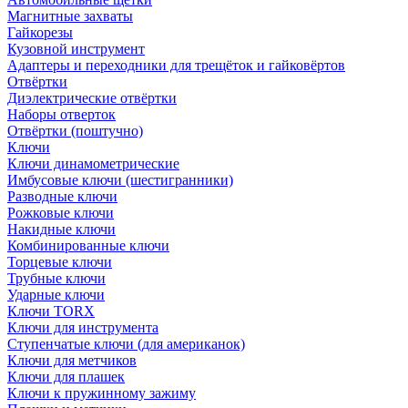
Магнитные захваты
Гайкорезы
Кузовной инструмент
Адаптеры и переходники для трещёток и гайковёртов
Отвёртки
Диэлектрические отвёртки
Наборы отверток
Отвёртки (поштучно)
Ключи
Ключи динамометрические
Имбусовые ключи (шестигранники)
Разводные ключи
Рожковые ключи
Накидные ключи
Комбинированные ключи
Торцевые ключи
Трубные ключи
Ударные ключи
Ключи TORX
Ключи для инструмента
Ступенчатые ключи (для американок)
Ключи для метчиков
Ключи для плашек
Ключи к пружинному зажиму