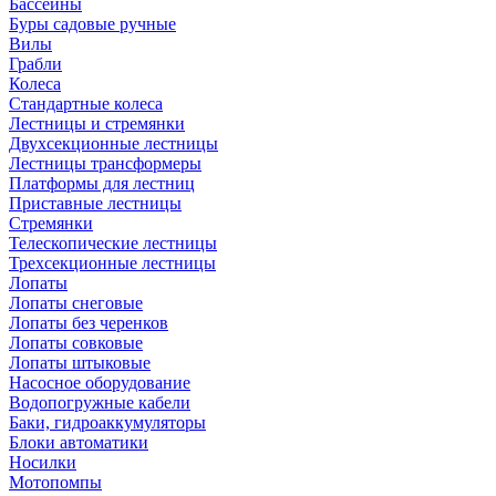
Бассейны
Буры садовые ручные
Вилы
Грабли
Колеса
Стандартные колеса
Лестницы и стремянки
Двухсекционные лестницы
Лестницы трансформеры
Платформы для лестниц
Приставные лестницы
Стремянки
Телескопические лестницы
Трехсекционные лестницы
Лопаты
Лопаты снеговые
Лопаты без черенков
Лопаты совковые
Лопаты штыковые
Насосное оборудование
Водопогружные кабели
Баки, гидроаккумуляторы
Блоки автоматики
Носилки
Мотопомпы