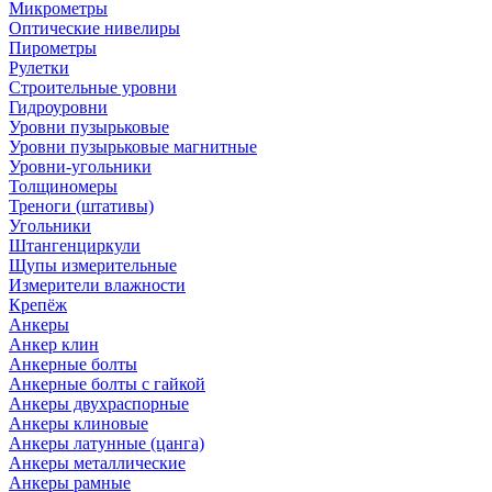
Микрометры
Оптические нивелиры
Пирометры
Рулетки
Строительные уровни
Гидроуровни
Уровни пузырьковые
Уровни пузырьковые магнитные
Уровни-угольники
Толщиномеры
Треноги (штативы)
Угольники
Штангенциркули
Щупы измерительные
Измерители влажности
Крепёж
Анкеры
Анкер клин
Анкерные болты
Анкерные болты с гайкой
Анкеры двухраспорные
Анкеры клиновые
Анкеры латунные (цанга)
Анкеры металлические
Анкеры рамные