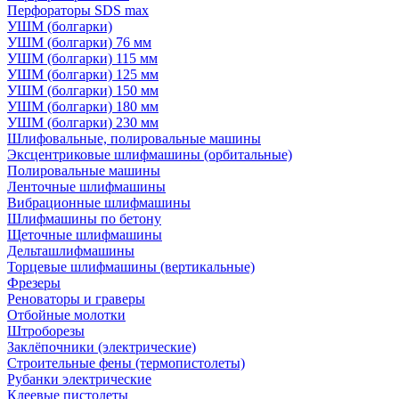
Перфораторы SDS max
УШМ (болгарки)
УШМ (болгарки) 76 мм
УШМ (болгарки) 115 мм
УШМ (болгарки) 125 мм
УШМ (болгарки) 150 мм
УШМ (болгарки) 180 мм
УШМ (болгарки) 230 мм
Шлифовальные, полировальные машины
Эксцентриковые шлифмашины (орбитальные)
Полировальные машины
Ленточные шлифмашины
Вибрационные шлифмашины
Шлифмашины по бетону
Щеточные шлифмашины
Дельташлифмашины
Торцевые шлифмашины (вертикальные)
Фрезеры
Реноваторы и граверы
Отбойные молотки
Штроборезы
Заклёпочники (электрические)
Строительные фены (термопистолеты)
Рубанки электрические
Клеевые пистолеты