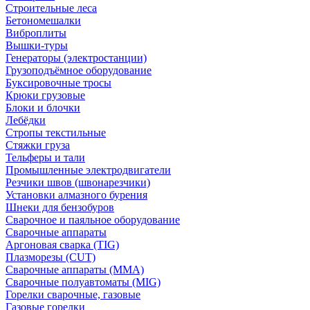
Строительные леса
Бетономешалки
Виброплиты
Вышки-туры
Генераторы (электростанции)
Грузоподъёмное оборудование
Буксировочные тросы
Крюки грузовые
Блоки и блочки
Лебёдки
Стропы текстильные
Стяжки груза
Тельферы и тали
Промышленные электродвигатели
Резчики швов (швонарезчики)
Установки алмазного бурения
Шнеки для бензобуров
Сварочное и паяльное оборудование
Сварочные аппараты
Аргоновая сварка (TIG)
Плазморезы (CUT)
Сварочные аппараты (MMA)
Сварочные полуавтоматы (MIG)
Горелки сварочные, газовые
Газовые горелки