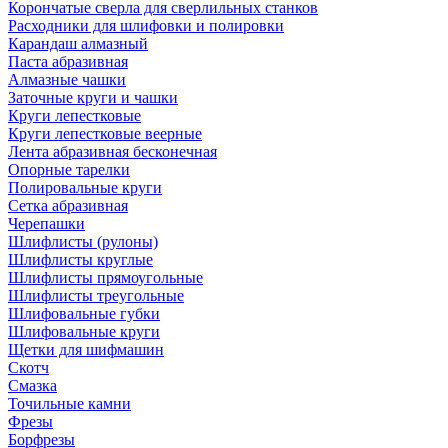
Корончатые сверла для сверлильных станков
Расходники для шлифовки и полировки
Карандаш алмазный
Паста абразивная
Алмазные чашки
Заточные круги и чашки
Круги лепестковые
Круги лепестковые веерные
Лента абразивная бесконечная
Опорные тарелки
Полировальные круги
Сетка абразивная
Черепашки
Шлифлисты (рулоны)
Шлифлисты круглые
Шлифлисты прямоугольные
Шлифлисты треугольные
Шлифовальные губки
Шлифовальные круги
Щетки для шифмашин
Скотч
Смазка
Точильные камни
Фрезы
Борфрезы