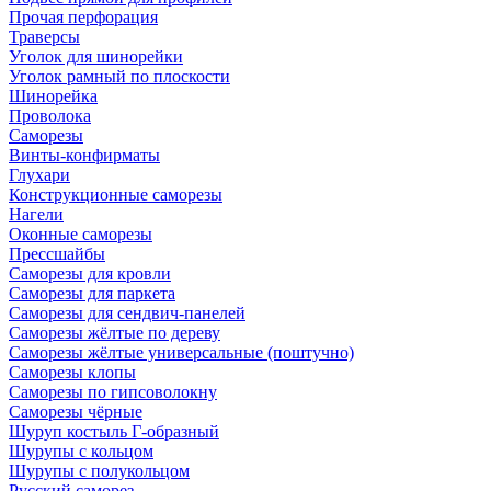
Прочая перфорация
Траверсы
Уголок для шинорейки
Уголок рамный по плоскости
Шинорейка
Проволока
Саморезы
Винты-конфирматы
Глухари
Конструкционные саморезы
Нагели
Оконные саморезы
Прессшайбы
Саморезы для кровли
Саморезы для паркета
Саморезы для сендвич-панелей
Саморезы жёлтые по дереву
Саморезы жёлтые универсальные (поштучно)
Саморезы клопы
Саморезы по гипсоволокну
Саморезы чёрные
Шуруп костыль Г-образный
Шурупы с кольцом
Шурупы с полукольцом
Русский саморез