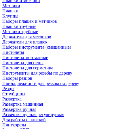
Плашки и метчики
Метчики
Плашки
Клуппы
Наборы плашек и метчиков
Плашки трубные
Метчики трубные
Держатели для метчиков
Держатели для плашек
Наборы инструмента (смешанные)
Пистолеты
Пистолеты монтажные
Пистолеты для пены
Пистолеты для герметика
Инструменты для резьбы по дереву
Наборы резцов
Принадлежности для резьбы по дереву
Резцы
Струбцины
Развертка
Развертка машинная
Развертка ручная
Развертка ручная регулируемая
Для работы с плиткой
Плиткорезы