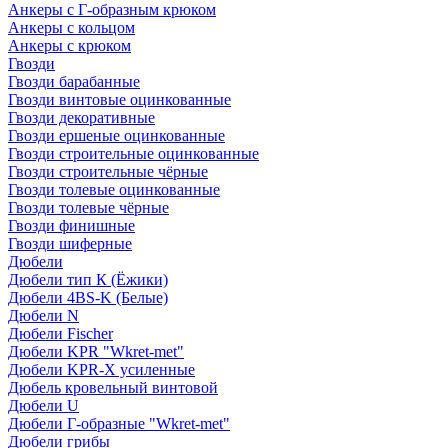
Анкеры с Г-образным крюком
Анкеры с кольцом
Анкеры с крюком
Гвозди
Гвозди барабанные
Гвозди винтовые оцинкованные
Гвозди декоративные
Гвозди ершеные оцинкованные
Гвозди строительные оцинкованные
Гвозди строительные чёрные
Гвозди толевые оцинкованные
Гвозди толевые чёрные
Гвозди финишные
Гвозди шиферные
Дюбели
Дюбели тип К (Ёжики)
Дюбели 4BS-K (Белые)
Дюбели N
Дюбели Fischer
Дюбели KPR "Wkret-met"
Дюбели KPR-Х усиленные
Дюбель кровельный винтовой
Дюбели U
Дюбели Г-образные "Wkret-met"
Дюбели грибы