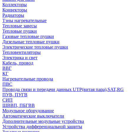
Коллекторы
Конвекторы
Радиаторы
Тэны нагревательные
Тепловые завесы
Тепловые пушки
Газовые тепловые пушки
Дизельные тепловые пушки
Электрические тепловые пушки
Тепловентиляторы
Электрика и свет
Кабель, провод
ВВГ
КГ
Нагревательные провода
ПВС
Провода связи и передачи данных UTP(витая пара),SAT,RG
ПУВ, ПУГВ
СИП
ШВВП, ПБГВВ
Модульное оборудование
Автоматические выключатели
Дополнительные модульные устройства
Устройства дифференциальной защиты
Заказные позиции