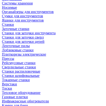
Системы хранения
Носимые
Органайзеры для инструментов
Сумки для инструментов
Ящики для инструментов
Станки
Заточные станки
Станки для заточки инструмента
Станки для заточки сверл
Станки для заточки цепей
Ленточные пилы
Лобзиковые станки
Плиткорезы электрические
Прессы
Рейсмусовые станки
Сверлильные станки
Станки распиловочные
Станки шлифовальные
Токарные станки
Верстаки
Тиски
Тепловое оборудование
Газовые плитки
Инфракрасные обогреватели
Камни для бани