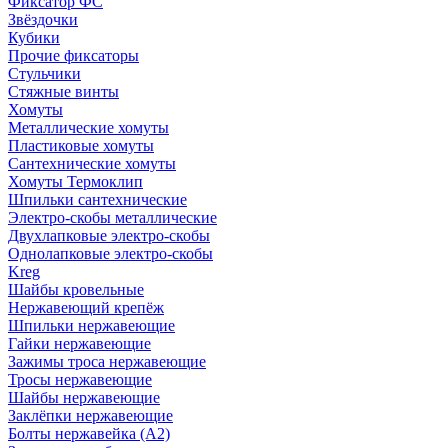
Фиксатор ФС
Звёздочки
Кубики
Прочие фиксаторы
Стульчики
Стяжные винты
Хомуты
Металлические хомуты
Пластиковые хомуты
Сантехнические хомуты
Хомуты Термоклип
Шпильки сантехнические
Электро-скобы металлические
Двухлапковые электро-скобы
Однолапковые электро-скобы
Kreg
Шайбы кровельные
Нержавеющий крепёж
Шпильки нержавеющие
Гайки нержавеющие
Зажимы троса нержавеющие
Тросы нержавеющие
Шайбы нержавеющие
Заклёпки нержавеющие
Болты нержавейка (А2)