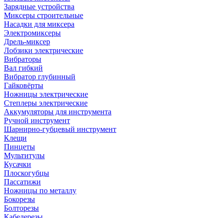
Зарядные устройства
Миксеры строительные
Насадки для миксера
Электромиксеры
Дрель-миксер
Лобзики электрические
Вибраторы
Вал гибкий
Вибратор глубинный
Гайковёрты
Ножницы электрические
Степлеры электрические
Аккумуляторы для инструмента
Ручной инструмент
Шарнирно-губцевый инструмент
Клещи
Пинцеты
Мультитулы
Кусачки
Плоскогубцы
Пассатижи
Ножницы по металлу
Бокорезы
Болторезы
Кабелерезы