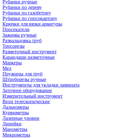
Рубанки ручные
Рубанки по дереву
Рубанки по газобетону
Рубанки по гипсокартону
Крючки для вязки арматуры
Просекатели
Зажимы ручные
Развальцовка труб
Тросорезы
Разметочный инструмент
Карандаши разметочные
Маркеры
Мел
Пружины для труб
Штроборезы ручные
Инструменты для укладки ламината
Заточное оборудование
Измерительный инструмент
Вехи телескопические
Дальномеры
Курвиметры
Лазерные уровни
Линейки
Манометры
Микрометры