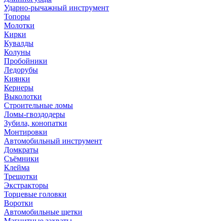
Ударно-рычажный инструмент
Топоры
Молотки
Кирки
Кувалды
Колуны
Пробойники
Ледорубы
Киянки
Кернеры
Выколотки
Строительные ломы
Ломы-гвоздодеры
Зубила, конопатки
Монтировки
Автомобильный инструмент
Домкраты
Съёмники
Клейма
Трещотки
Экстракторы
Торцевые головки
Воротки
Автомобильные щетки
Магнитные захваты