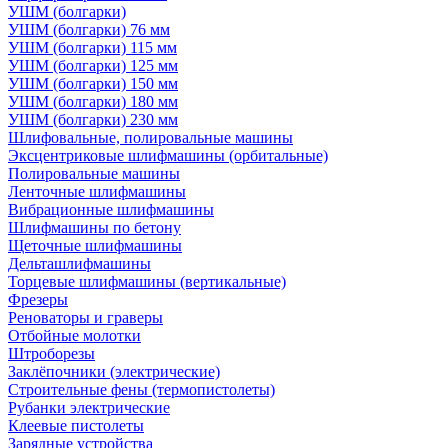
УШМ (болгарки)
УШМ (болгарки) 76 мм
УШМ (болгарки) 115 мм
УШМ (болгарки) 125 мм
УШМ (болгарки) 150 мм
УШМ (болгарки) 180 мм
УШМ (болгарки) 230 мм
Шлифовальные, полировальные машины
Эксцентриковые шлифмашины (орбитальные)
Полировальные машины
Ленточные шлифмашины
Вибрационные шлифмашины
Шлифмашины по бетону
Щеточные шлифмашины
Дельташлифмашины
Торцевые шлифмашины (вертикальные)
Фрезеры
Реноваторы и граверы
Отбойные молотки
Штроборезы
Заклёпочники (электрические)
Строительные фены (термопистолеты)
Рубанки электрические
Клеевые пистолеты
Зарядные устройства