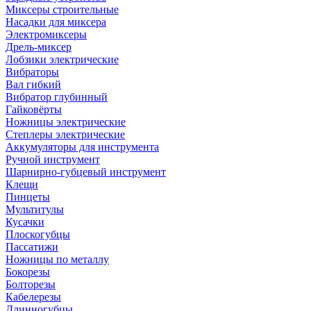
Миксеры строительные
Насадки для миксера
Электромиксеры
Дрель-миксер
Лобзики электрические
Вибраторы
Вал гибкий
Вибратор глубинный
Гайковёрты
Ножницы электрические
Степлеры электрические
Аккумуляторы для инструмента
Ручной инструмент
Шарнирно-губцевый инструмент
Клещи
Пинцеты
Мультитулы
Кусачки
Плоскогубцы
Пассатижи
Ножницы по металлу
Бокорезы
Болторезы
Кабелерезы
Длинногубцы