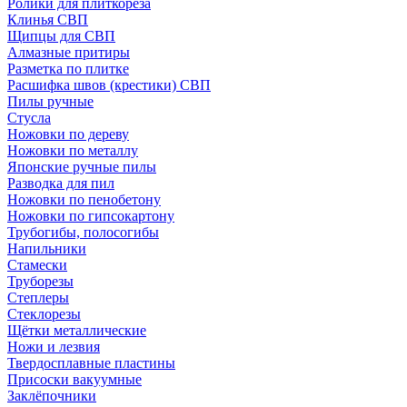
Ролики для плиткореза
Клинья СВП
Щипцы для СВП
Алмазные притиры
Разметка по плитке
Расшифка швов (крестики) СВП
Пилы ручные
Стусла
Ножовки по дереву
Ножовки по металлу
Японские ручные пилы
Разводка для пил
Ножовки по пенобетону
Ножовки по гипсокартону
Трубогибы, полосогибы
Напильники
Стамески
Труборезы
Степлеры
Стеклорезы
Щётки металлические
Ножи и лезвия
Твердосплавные пластины
Присоски вакуумные
Заклёпочники