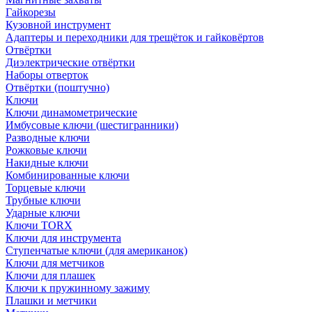
Гайкорезы
Кузовной инструмент
Адаптеры и переходники для трещёток и гайковёртов
Отвёртки
Диэлектрические отвёртки
Наборы отверток
Отвёртки (поштучно)
Ключи
Ключи динамометрические
Имбусовые ключи (шестигранники)
Разводные ключи
Рожковые ключи
Накидные ключи
Комбинированные ключи
Торцевые ключи
Трубные ключи
Ударные ключи
Ключи TORX
Ключи для инструмента
Ступенчатые ключи (для американок)
Ключи для метчиков
Ключи для плашек
Ключи к пружинному зажиму
Плашки и метчики