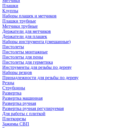
Метчики
Плашки
Клуппы
Наборы плашек и метчиков
Плашки трубные
Метчики трубные
Держатели для метчиков
Держатели для плашек
Наборы инструмента (смешанные)
Пистолеты
Пистолеты монтажные
Пистолеты для пены
Пистолеты для герметика
Инструменты для резьбы по дереву
Наборы резцов
Принадлежности для резьбы по дереву
Резцы
Струбцины
Развертка
Развертка машинная
Развертка ручная
Развертка ручная регулируемая
Для работы с плиткой
Плиткорезы
Зажимы СВП