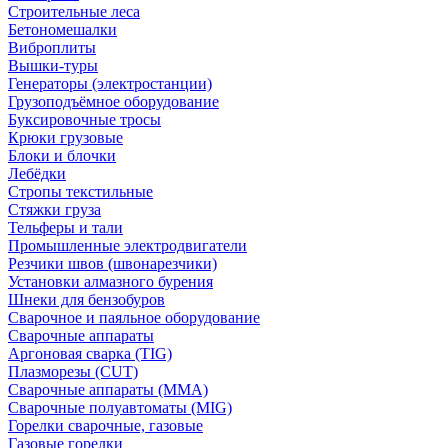
Строительные леса
Бетономешалки
Виброплиты
Вышки-туры
Генераторы (электростанции)
Грузоподъёмное оборудование
Буксировочные тросы
Крюки грузовые
Блоки и блочки
Лебёдки
Стропы текстильные
Стяжки груза
Тельферы и тали
Промышленные электродвигатели
Резчики швов (швонарезчики)
Установки алмазного бурения
Шнеки для бензобуров
Сварочное и паяльное оборудование
Сварочные аппараты
Аргоновая сварка (TIG)
Плазморезы (CUT)
Сварочные аппараты (MMA)
Сварочные полуавтоматы (MIG)
Горелки сварочные, газовые
Газовые горелки