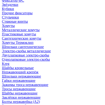
Фиксатор ФС
Звёздочки
Кубики
Прочие фиксаторы
Стульчики
Стяжные винты
Хомуты
Металлические хомуты
Пластиковые хомуты
Сантехнические хомуты
Хомуты Термоклип
Шпильки сантехнические
Электро-скобы металлические
Двухлапковые электро-скобы
Однолапковые электро-скобы
Kreg
Шайбы кровельные
Нержавеющий крепёж
Шпильки нержавеющие
Гайки нержавеющие
Зажимы троса нержавеющие
Тросы нержавеющие
Шайбы нержавеющие
Заклёпки нержавеющие
Болты нержавейка (А2)