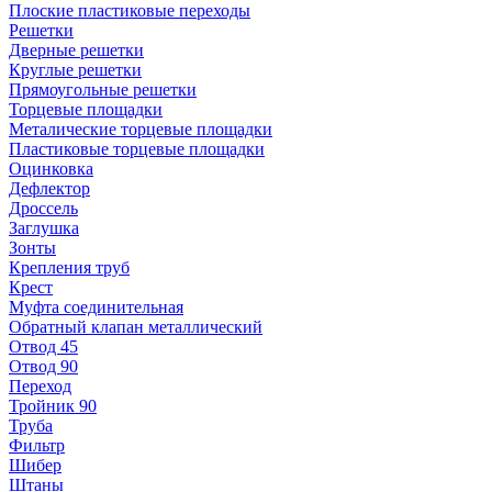
Плоские пластиковые переходы
Решетки
Дверные решетки
Круглые решетки
Прямоугольные решетки
Торцевые площадки
Металические торцевые площадки
Пластиковые торцевые площадки
Оцинковка
Дефлектор
Дроссель
Заглушка
Зонты
Крепления труб
Крест
Муфта соединительная
Обратный клапан металлический
Отвод 45
Отвод 90
Переход
Тройник 90
Труба
Фильтр
Шибер
Штаны