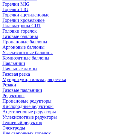
Горелки MIG
Горелки TIG
Горелки ацетиленовые
Горелки кровельные
Плазматроны CUT
Головки горелок
Газовые баллоны
Пропановые баллоны
Аргоновые баллоны
Углекислотные баллоны
Композитные баллоны
Паяльники
Паяльные лампы
Газовая резка
Мундштуки, гильзы для резака
Резаки
Газовые паяльники
Редукторы
Пропановые редукторы
Кислородные редукторы
Ацетиленовые редукторы
Углекислотные редукторы
Гелиевый редуктор
Электроды
Для сварочных горелок