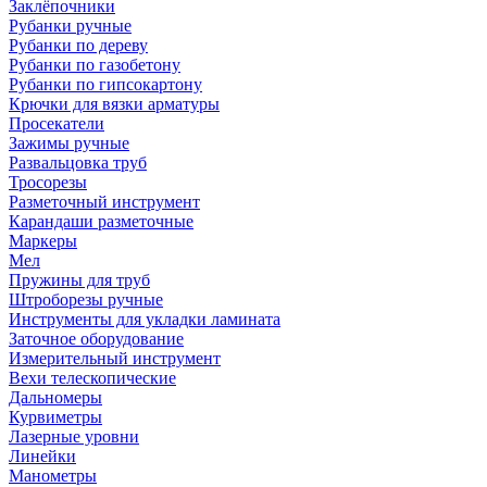
Заклёпочники
Рубанки ручные
Рубанки по дереву
Рубанки по газобетону
Рубанки по гипсокартону
Крючки для вязки арматуры
Просекатели
Зажимы ручные
Развальцовка труб
Тросорезы
Разметочный инструмент
Карандаши разметочные
Маркеры
Мел
Пружины для труб
Штроборезы ручные
Инструменты для укладки ламината
Заточное оборудование
Измерительный инструмент
Вехи телескопические
Дальномеры
Курвиметры
Лазерные уровни
Линейки
Манометры