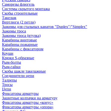
Саморезы флюгель
Системы скрытого монтажа
Скобы строительные
Такелаж
Вертлюги (2 петли)
Зажимы для стальных канатов "Duplex"/"Simplex"
Зажимы троса
Зажимы троса (втулка)
Карабины винтовые
Карабины пожарные
Карабины с фиксатором
Коуши
Крюки S-образные
Рым-болты
Рым-гайки
Скобы шакле такелажные
Соединители цепи
Талрепы
Тросы
Цепи
Фиксаторы арматуры
Защитные колпачки на арматуру
Фиксаторы арматуры «конус»
Фиксаторы арматуры «опора»