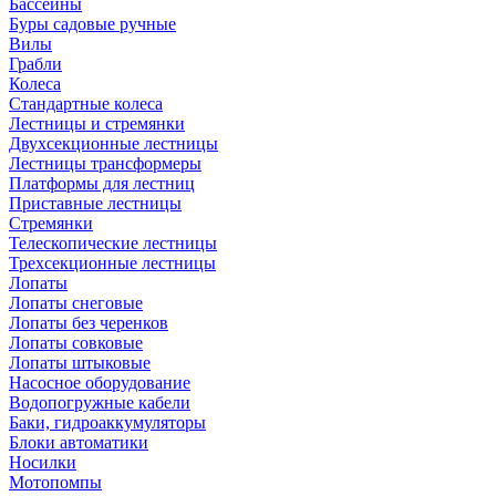
Бассейны
Буры садовые ручные
Вилы
Грабли
Колеса
Стандартные колеса
Лестницы и стремянки
Двухсекционные лестницы
Лестницы трансформеры
Платформы для лестниц
Приставные лестницы
Стремянки
Телескопические лестницы
Трехсекционные лестницы
Лопаты
Лопаты снеговые
Лопаты без черенков
Лопаты совковые
Лопаты штыковые
Насосное оборудование
Водопогружные кабели
Баки, гидроаккумуляторы
Блоки автоматики
Носилки
Мотопомпы