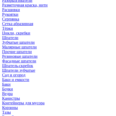
Разбрызгиватели
Разметочная краска, нити
Расшивки
Рукоятки
Серпянка
Сетка абразивная
Тёрки
Цикли, скребки
Шпатели
Зубчатые шпатели
Малярные шпатели
Прочие шпатели
Резиновые шпатели
Фасадные шпатели
Шпатель-скребок
Шпатели зубчатые
Сад и огород
Баки и емкости
Баки
Бочки
Ведра
Канистры
Контейнеры для мусора
Корзины
Тазы