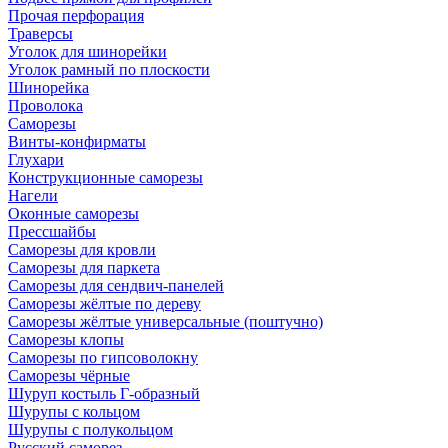
Прочая перфорация
Траверсы
Уголок для шинорейки
Уголок рамный по плоскости
Шинорейка
Проволока
Саморезы
Винты-конфирматы
Глухари
Конструкционные саморезы
Нагели
Оконные саморезы
Прессшайбы
Саморезы для кровли
Саморезы для паркета
Саморезы для сендвич-панелей
Саморезы жёлтые по дереву
Саморезы жёлтые универсальные (поштучно)
Саморезы клопы
Саморезы по гипсоволокну
Саморезы чёрные
Шуруп костыль Г-образный
Шурупы с кольцом
Шурупы с полукольцом
Русский саморез