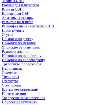
Зажимы СВП
Ролики для плиткореза
Клинья СВП
Щипцы для СВП
Алмазные притиры
Разметка по плитке
Расшифка швов (крестики) СВП
Пилы ручные
Стусла
Ножовки по дереву
Ножовки по металлу
Японские ручные пилы
Разводка для пил
Ножовки по пенобетону
Ножовки по гипсокартону
Трубогибы, полосогибы
Напильники
Стамески
Труборезы
Степлеры
Стеклорезы
Щётки металлические
Ножи и лезвия
Твердосплавные пластины
Присоски вакуумные