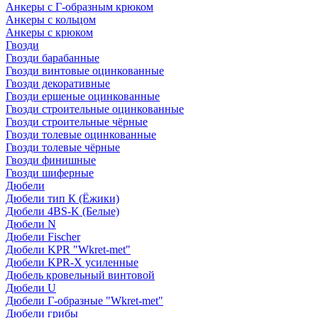
Анкеры с Г-образным крюком
Анкеры с кольцом
Анкеры с крюком
Гвозди
Гвозди барабанные
Гвозди винтовые оцинкованные
Гвозди декоративные
Гвозди ершеные оцинкованные
Гвозди строительные оцинкованные
Гвозди строительные чёрные
Гвозди толевые оцинкованные
Гвозди толевые чёрные
Гвозди финишные
Гвозди шиферные
Дюбели
Дюбели тип К (Ёжики)
Дюбели 4BS-K (Белые)
Дюбели N
Дюбели Fischer
Дюбели KPR "Wkret-met"
Дюбели KPR-Х усиленные
Дюбель кровельный винтовой
Дюбели U
Дюбели Г-образные "Wkret-met"
Дюбели грибы