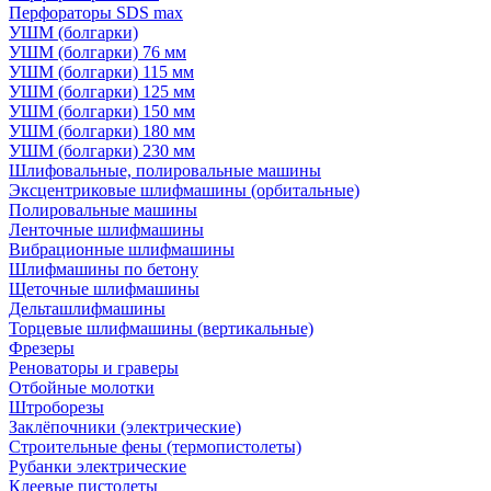
Перфораторы SDS max
УШМ (болгарки)
УШМ (болгарки) 76 мм
УШМ (болгарки) 115 мм
УШМ (болгарки) 125 мм
УШМ (болгарки) 150 мм
УШМ (болгарки) 180 мм
УШМ (болгарки) 230 мм
Шлифовальные, полировальные машины
Эксцентриковые шлифмашины (орбитальные)
Полировальные машины
Ленточные шлифмашины
Вибрационные шлифмашины
Шлифмашины по бетону
Щеточные шлифмашины
Дельташлифмашины
Торцевые шлифмашины (вертикальные)
Фрезеры
Реноваторы и граверы
Отбойные молотки
Штроборезы
Заклёпочники (электрические)
Строительные фены (термопистолеты)
Рубанки электрические
Клеевые пистолеты