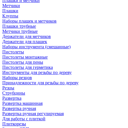
Плашки и метчики
Метчики
Плашки
Клуппы
Наборы плашек и метчиков
Плашки трубные
Метчики трубные
Держатели для метчиков
Держатели для плашек
Наборы инструмента (смешанные)
Пистолеты
Пистолеты монтажные
Пистолеты для пены
Пистолеты для герметика
Инструменты для резьбы по дереву
Наборы резцов
Принадлежности для резьбы по дереву
Резцы
Струбцины
Развертка
Развертка машинная
Развертка ручная
Развертка ручная регулируемая
Для работы с плиткой
Плиткорезы