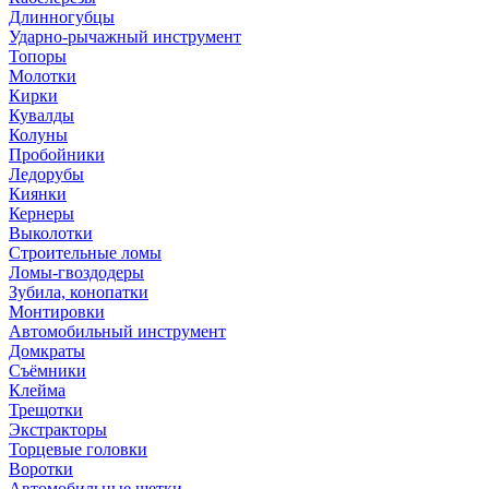
Длинногубцы
Ударно-рычажный инструмент
Топоры
Молотки
Кирки
Кувалды
Колуны
Пробойники
Ледорубы
Киянки
Кернеры
Выколотки
Строительные ломы
Ломы-гвоздодеры
Зубила, конопатки
Монтировки
Автомобильный инструмент
Домкраты
Съёмники
Клейма
Трещотки
Экстракторы
Торцевые головки
Воротки
Автомобильные щетки