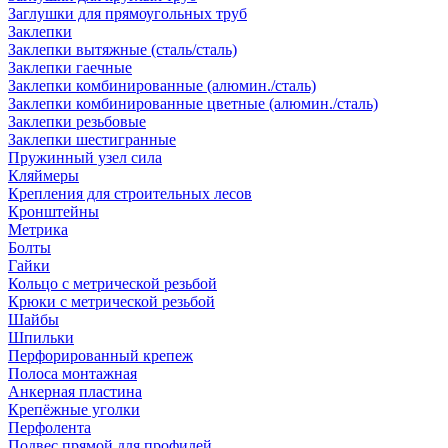
Заглушки для прямоугольных труб
Заклепки
Заклепки вытяжные (сталь/сталь)
Заклепки гаечные
Заклепки комбинированные (алюмин./сталь)
Заклепки комбинированные цветные (алюмин./сталь)
Заклепки резьбовые
Заклепки шестигранные
Пружинный узел сила
Кляймеры
Крепления для строительных лесов
Кронштейны
Метрика
Болты
Гайки
Кольцо с метрической резьбой
Крюки с метрической резьбой
Шайбы
Шпильки
Перфорированный крепеж
Полоса монтажная
Анкерная пластина
Крепёжные уголки
Перфолента
Подвес прямой для профилей