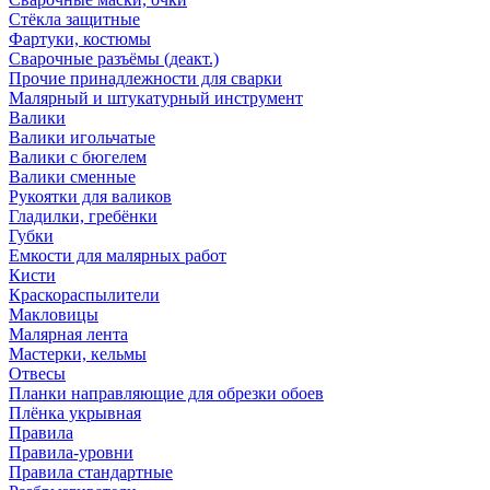
Стёкла защитные
Фартуки, костюмы
Сварочные разъёмы (деакт.)
Прочие принадлежности для сварки
Малярный и штукатурный инструмент
Валики
Валики игольчатые
Валики с бюгелем
Валики сменные
Рукоятки для валиков
Гладилки, гребёнки
Губки
Емкости для малярных работ
Кисти
Краскораспылители
Макловицы
Малярная лента
Мастерки, кельмы
Отвесы
Планки направляющие для обрезки обоев
Плёнка укрывная
Правила
Правила-уровни
Правила стандартные