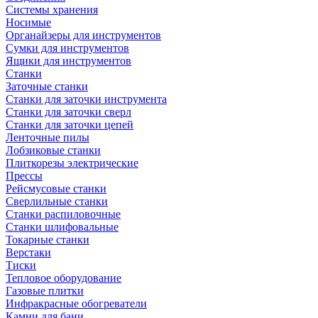
Системы хранения
Носимые
Органайзеры для инструментов
Сумки для инструментов
Ящики для инструментов
Станки
Заточные станки
Станки для заточки инструмента
Станки для заточки сверл
Станки для заточки цепей
Ленточные пилы
Лобзиковые станки
Плиткорезы электрические
Прессы
Рейсмусовые станки
Сверлильные станки
Станки распиловочные
Станки шлифовальные
Токарные станки
Верстаки
Тиски
Тепловое оборудование
Газовые плитки
Инфракрасные обогреватели
Камни для бани