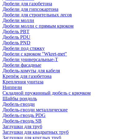
Дюбели для газобетона
Дюбели для гипсокартона
Дюбели для строительных лесов
Дюбели молли
Дюбели молли с прямым крюком
Дюбель PBT
Дюбель PDU
Дюбель PND
Дюбели под стяжку
Дюбели с крюком "Wkret-met"
Дюбели универсальные-Т
Дюбели фасадные
Дюбель-хомуты для кабеля
Крепёж для газобетона
Крепления унитаза
Ниппели
Складной пружинный дюбель с крючком
Шайбы рондоль
Дюбель-гвозди
Дюбель-гвозди металлические
Дюбель-гвоздь PDG
Дюбель-гвоздь SB
Заглушки для труб
Заглушки для квадратных труб
Заглушки для круглых труб