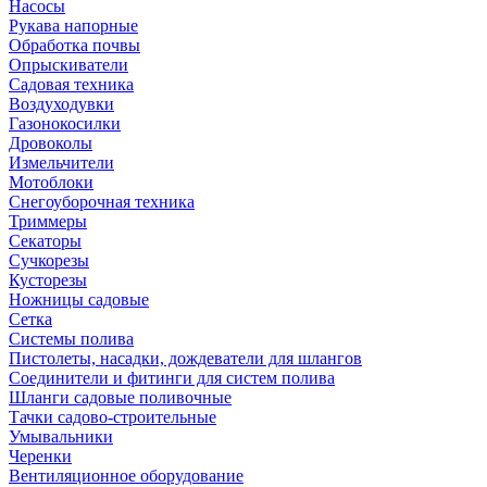
Насосы
Рукава напорные
Обработка почвы
Опрыскиватели
Садовая техника
Воздуходувки
Газонокосилки
Дровоколы
Измельчители
Мотоблоки
Снегоуборочная техника
Триммеры
Секаторы
Сучкорезы
Кусторезы
Ножницы садовые
Сетка
Системы полива
Пистолеты, насадки, дождеватели для шлангов
Соединители и фитинги для систем полива
Шланги садовые поливочные
Тачки садово-строительные
Умывальники
Черенки
Вентиляционное оборудование