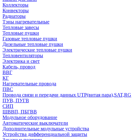
Коллекторы
Конвекторы
Радиаторы
Тэны нагревательные
Тепловые завесы
Тепловые пушки
Газовые тепловые пушки
Дизельные тепловые пушки
Электрические тепловые пушки
Тепловентиляторы
Электрика и свет
Кабель, провод
ВВГ
КГ
Нагревательные провода
ПВС
Провода связи и передачи данных UTP(витая пара),SAT,RG
ПУВ, ПУГВ
СИП
ШВВП, ПБГВВ
Модульное оборудование
Автоматические выключатели
Дополнительные модульные устройства
Устройства дифференциальной защиты
Заказные позиции