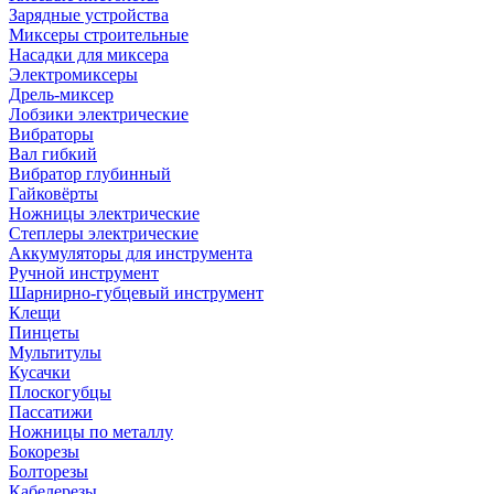
Зарядные устройства
Миксеры строительные
Насадки для миксера
Электромиксеры
Дрель-миксер
Лобзики электрические
Вибраторы
Вал гибкий
Вибратор глубинный
Гайковёрты
Ножницы электрические
Степлеры электрические
Аккумуляторы для инструмента
Ручной инструмент
Шарнирно-губцевый инструмент
Клещи
Пинцеты
Мультитулы
Кусачки
Плоскогубцы
Пассатижи
Ножницы по металлу
Бокорезы
Болторезы
Кабелерезы