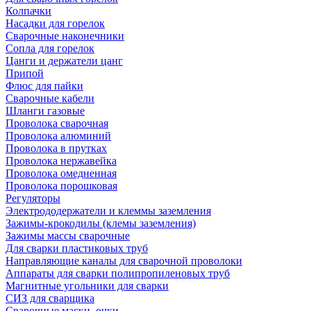
Колпачки
Насадки для горелок
Сварочные наконечники
Сопла для горелок
Цанги и держатели цанг
Припой
Флюс для пайки
Сварочные кабели
Шланги газовые
Проволока сварочная
Проволока алюминий
Проволока в прутках
Проволока нержавейка
Проволока омедненная
Проволока порошковая
Регуляторы
Электрододержатели и клеммы заземления
Зажимы-крокодилы (клемы заземления)
Зажимы массы сварочные
Для сварки пластиковых труб
Направляющие каналы для сварочной проволоки
Аппараты для сварки полипропиленовых труб
Магнитные угольники для сварки
СИЗ для сварщика
Сварочные маски, очки