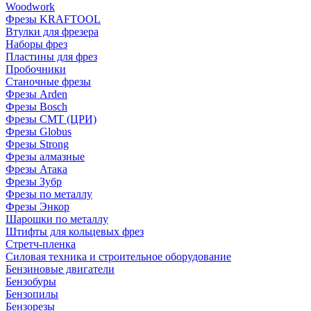
Woodwork
Фрезы KRAFTOOL
Втулки для фрезера
Наборы фрез
Пластины для фрез
Пробочники
Станочные фрезы
Фрезы Arden
Фрезы Bosch
Фрезы CMT (ЦРИ)
Фрезы Globus
Фрезы Strong
Фрезы алмазные
Фрезы Атака
Фрезы Зубр
Фрезы по металлу
Фрезы Энкор
Шарошки по металлу
Штифты для кольцевых фрез
Стретч-пленка
Силовая техника и строительное оборудование
Бензиновые двигатели
Бензобуры
Бензопилы
Бензорезы