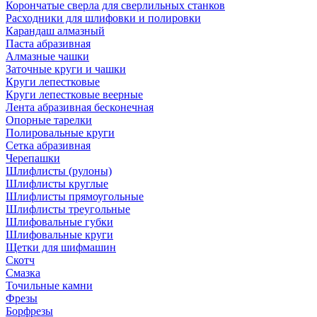
Корончатые сверла для сверлильных станков
Расходники для шлифовки и полировки
Карандаш алмазный
Паста абразивная
Алмазные чашки
Заточные круги и чашки
Круги лепестковые
Круги лепестковые веерные
Лента абразивная бесконечная
Опорные тарелки
Полировальные круги
Сетка абразивная
Черепашки
Шлифлисты (рулоны)
Шлифлисты круглые
Шлифлисты прямоугольные
Шлифлисты треугольные
Шлифовальные губки
Шлифовальные круги
Щетки для шифмашин
Скотч
Смазка
Точильные камни
Фрезы
Борфрезы