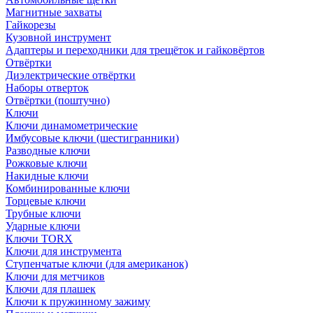
Магнитные захваты
Гайкорезы
Кузовной инструмент
Адаптеры и переходники для трещёток и гайковёртов
Отвёртки
Диэлектрические отвёртки
Наборы отверток
Отвёртки (поштучно)
Ключи
Ключи динамометрические
Имбусовые ключи (шестигранники)
Разводные ключи
Рожковые ключи
Накидные ключи
Комбинированные ключи
Торцевые ключи
Трубные ключи
Ударные ключи
Ключи TORX
Ключи для инструмента
Ступенчатые ключи (для американок)
Ключи для метчиков
Ключи для плашек
Ключи к пружинному зажиму