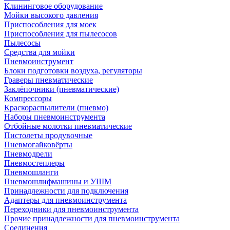
Клининговое оборудование
Мойки высокого давления
Приспособления для моек
Приспособления для пылесосов
Пылесосы
Средства для мойки
Пневмоинструмент
Блоки подготовки воздуха, регуляторы
Граверы пневматические
Заклёпочники (пневматические)
Компрессоры
Краскораспылители (пневмо)
Наборы пневмоинструмента
Отбойные молотки пневматические
Пистолеты продувочные
Пневмогайковёрты
Пневмодрели
Пневмостеплеры
Пневмошланги
Пневмошлифмашины и УШМ
Принадлежности для подключения
Адаптеры для пневмоинструмента
Переходники для пневмоинструмента
Прочие принадлежности для пневмоинструмента
Соединения