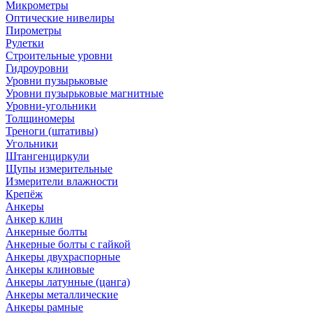
Микрометры
Оптические нивелиры
Пирометры
Рулетки
Строительные уровни
Гидроуровни
Уровни пузырьковые
Уровни пузырьковые магнитные
Уровни-угольники
Толщиномеры
Треноги (штативы)
Угольники
Штангенциркули
Щупы измерительные
Измерители влажности
Крепёж
Анкеры
Анкер клин
Анкерные болты
Анкерные болты с гайкой
Анкеры двухраспорные
Анкеры клиновые
Анкеры латунные (цанга)
Анкеры металлические
Анкеры рамные