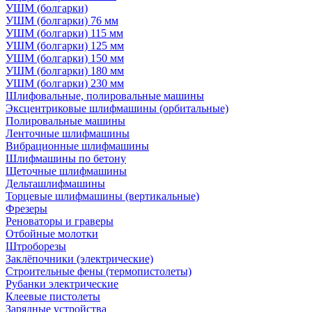
УШМ (болгарки)
УШМ (болгарки) 76 мм
УШМ (болгарки) 115 мм
УШМ (болгарки) 125 мм
УШМ (болгарки) 150 мм
УШМ (болгарки) 180 мм
УШМ (болгарки) 230 мм
Шлифовальные, полировальные машины
Эксцентриковые шлифмашины (орбитальные)
Полировальные машины
Ленточные шлифмашины
Вибрационные шлифмашины
Шлифмашины по бетону
Щеточные шлифмашины
Дельташлифмашины
Торцевые шлифмашины (вертикальные)
Фрезеры
Реноваторы и граверы
Отбойные молотки
Штроборезы
Заклёпочники (электрические)
Строительные фены (термопистолеты)
Рубанки электрические
Клеевые пистолеты
Зарядные устройства