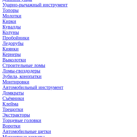
Ударно-рычажный инструмент
Топоры
Молотки
Кирки
Кувалды
Колуны
Пробойники
Ледорубы
Киянки
Кернеры
Выколотки
Строительные ломы
Ломы-гвоздодеры
Зубила, конопатки
Монтировки
Автомобильный инструмент
Домкраты
Съёмники
Клейма
Трещотки
Экстракторы
Торцевые головки
Воротки
Автомобильные щетки
Магнитные захваты