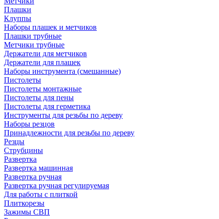
Метчики
Плашки
Клуппы
Наборы плашек и метчиков
Плашки трубные
Метчики трубные
Держатели для метчиков
Держатели для плашек
Наборы инструмента (смешанные)
Пистолеты
Пистолеты монтажные
Пистолеты для пены
Пистолеты для герметика
Инструменты для резьбы по дереву
Наборы резцов
Принадлежности для резьбы по дереву
Резцы
Струбцины
Развертка
Развертка машинная
Развертка ручная
Развертка ручная регулируемая
Для работы с плиткой
Плиткорезы
Зажимы СВП