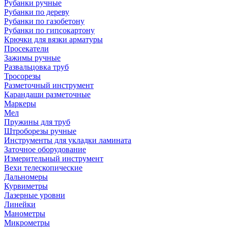
Рубанки ручные
Рубанки по дереву
Рубанки по газобетону
Рубанки по гипсокартону
Крючки для вязки арматуры
Просекатели
Зажимы ручные
Развальцовка труб
Тросорезы
Разметочный инструмент
Карандаши разметочные
Маркеры
Мел
Пружины для труб
Штроборезы ручные
Инструменты для укладки ламината
Заточное оборудование
Измерительный инструмент
Вехи телескопические
Дальномеры
Курвиметры
Лазерные уровни
Линейки
Манометры
Микрометры