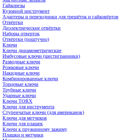
Гайкорезы
Кузовной инструмент
Адаптеры и переходники для трещёток и гайковёртов
Отвёртки
Диэлектрические отвёртки
Наборы отверток
Отвёртки (поштучно)
Ключи
Ключи динамометрические
Имбусовые ключи (шестигранники)
Разводные ключи
Рожковые ключи
Накидные ключи
Комбинированные ключи
Торцевые ключи
Трубные ключи
Ударные ключи
Ключи TORX
Ключи для инструмента
Ступенчатые ключи (для американок)
Ключи для метчиков
Ключи для плашек
Ключи к пружинному зажиму
Плашки и метчики