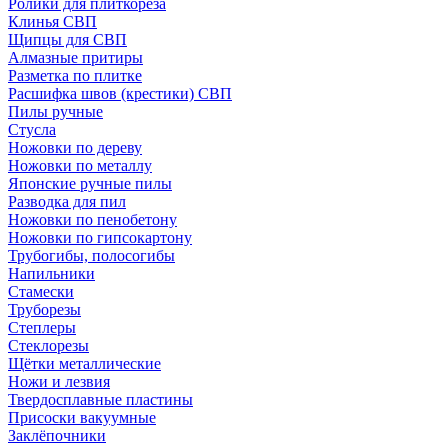
Ролики для плиткореза
Клинья СВП
Щипцы для СВП
Алмазные притиры
Разметка по плитке
Расшифка швов (крестики) СВП
Пилы ручные
Стусла
Ножовки по дереву
Ножовки по металлу
Японские ручные пилы
Разводка для пил
Ножовки по пенобетону
Ножовки по гипсокартону
Трубогибы, полосогибы
Напильники
Стамески
Труборезы
Степлеры
Стеклорезы
Щётки металлические
Ножи и лезвия
Твердосплавные пластины
Присоски вакуумные
Заклёпочники