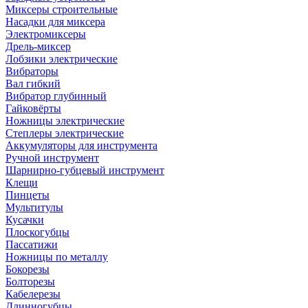
Миксеры строительные
Насадки для миксера
Электромиксеры
Дрель-миксер
Лобзики электрические
Вибраторы
Вал гибкий
Вибратор глубинный
Гайковёрты
Ножницы электрические
Степлеры электрические
Аккумуляторы для инструмента
Ручной инструмент
Шарнирно-губцевый инструмент
Клещи
Пинцеты
Мультитулы
Кусачки
Плоскогубцы
Пассатижи
Ножницы по металлу
Бокорезы
Болторезы
Кабелерезы
Длинногубцы