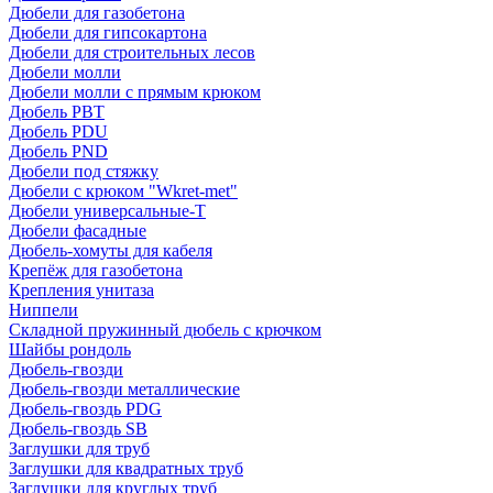
Дюбели для газобетона
Дюбели для гипсокартона
Дюбели для строительных лесов
Дюбели молли
Дюбели молли с прямым крюком
Дюбель PBT
Дюбель PDU
Дюбель PND
Дюбели под стяжку
Дюбели с крюком "Wkret-met"
Дюбели универсальные-Т
Дюбели фасадные
Дюбель-хомуты для кабеля
Крепёж для газобетона
Крепления унитаза
Ниппели
Складной пружинный дюбель с крючком
Шайбы рондоль
Дюбель-гвозди
Дюбель-гвозди металлические
Дюбель-гвоздь PDG
Дюбель-гвоздь SB
Заглушки для труб
Заглушки для квадратных труб
Заглушки для круглых труб