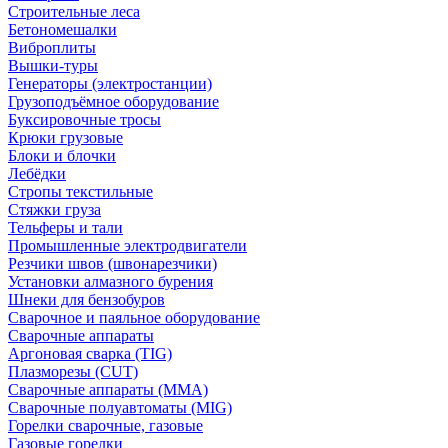
Строительные леса
Бетономешалки
Виброплиты
Вышки-туры
Генераторы (электростанции)
Грузоподъёмное оборудование
Буксировочные тросы
Крюки грузовые
Блоки и блочки
Лебёдки
Стропы текстильные
Стяжки груза
Тельферы и тали
Промышленные электродвигатели
Резчики швов (швонарезчики)
Установки алмазного бурения
Шнеки для бензобуров
Сварочное и паяльное оборудование
Сварочные аппараты
Аргоновая сварка (TIG)
Плазморезы (CUT)
Сварочные аппараты (MMA)
Сварочные полуавтоматы (MIG)
Горелки сварочные, газовые
Газовые горелки