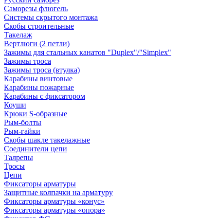
Саморезы флюгель
Системы скрытого монтажа
Скобы строительные
Такелаж
Вертлюги (2 петли)
Зажимы для стальных канатов "Duplex"/"Simplex"
Зажимы троса
Зажимы троса (втулка)
Карабины винтовые
Карабины пожарные
Карабины с фиксатором
Коуши
Крюки S-образные
Рым-болты
Рым-гайки
Скобы шакле такелажные
Соединители цепи
Талрепы
Тросы
Цепи
Фиксаторы арматуры
Защитные колпачки на арматуру
Фиксаторы арматуры «конус»
Фиксаторы арматуры «опора»