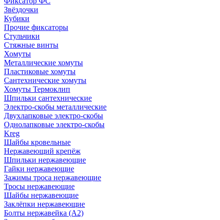
Фиксатор ФС
Звёздочки
Кубики
Прочие фиксаторы
Стульчики
Стяжные винты
Хомуты
Металлические хомуты
Пластиковые хомуты
Сантехнические хомуты
Хомуты Термоклип
Шпильки сантехнические
Электро-скобы металлические
Двухлапковые электро-скобы
Однолапковые электро-скобы
Kreg
Шайбы кровельные
Нержавеющий крепёж
Шпильки нержавеющие
Гайки нержавеющие
Зажимы троса нержавеющие
Тросы нержавеющие
Шайбы нержавеющие
Заклёпки нержавеющие
Болты нержавейка (А2)