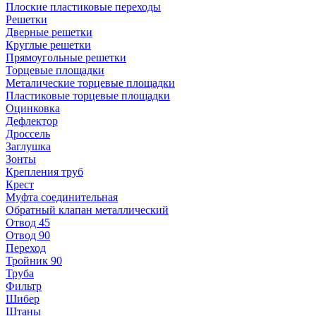
Плоские пластиковые переходы
Решетки
Дверные решетки
Круглые решетки
Прямоугольные решетки
Торцевые площадки
Металические торцевые площадки
Пластиковые торцевые площадки
Оцинковка
Дефлектор
Дроссель
Заглушка
Зонты
Крепления труб
Крест
Муфта соединительная
Обратный клапан металлический
Отвод 45
Отвод 90
Переход
Тройник 90
Труба
Фильтр
Шибер
Штаны