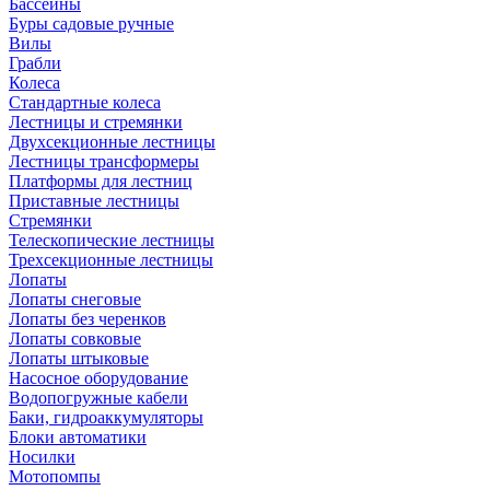
Бассейны
Буры садовые ручные
Вилы
Грабли
Колеса
Стандартные колеса
Лестницы и стремянки
Двухсекционные лестницы
Лестницы трансформеры
Платформы для лестниц
Приставные лестницы
Стремянки
Телескопические лестницы
Трехсекционные лестницы
Лопаты
Лопаты снеговые
Лопаты без черенков
Лопаты совковые
Лопаты штыковые
Насосное оборудование
Водопогружные кабели
Баки, гидроаккумуляторы
Блоки автоматики
Носилки
Мотопомпы