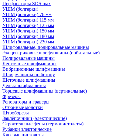
Перфораторы SDS max
УШМ (болгарки)
УШМ (болгарки) 76 мм
УШМ (болгарки) 115 мм
УШМ (болгарки) 125 мм
УШМ (болгарки) 150 мм
УШМ (болгарки) 180 мм
УШМ (болгарки) 230 мм
Шлифовальные, полировальные машины
Эксцентриковые шлифмашины (орбитальные)
Полировальные машины
Ленточные шлифмашины
Вибрационные шлифмашины
Шлифмашины по бетону
Щеточные шлифмашины
Дельташлифмашины
Торцевые шлифмашины (вертикальные)
Фрезеры
Реноваторы и граверы
Отбойные молотки
Штроборезы
Заклёпочники (электрические)
Строительные фены (термопистолеты)
Рубанки электрические
Клеевые пистолеты