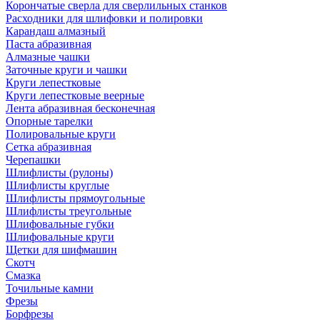
Корончатые сверла для сверлильных станков
Расходники для шлифовки и полировки
Карандаш алмазный
Паста абразивная
Алмазные чашки
Заточные круги и чашки
Круги лепестковые
Круги лепестковые веерные
Лента абразивная бесконечная
Опорные тарелки
Полировальные круги
Сетка абразивная
Черепашки
Шлифлисты (рулоны)
Шлифлисты круглые
Шлифлисты прямоугольные
Шлифлисты треугольные
Шлифовальные губки
Шлифовальные круги
Щетки для шифмашин
Скотч
Смазка
Точильные камни
Фрезы
Борфрезы