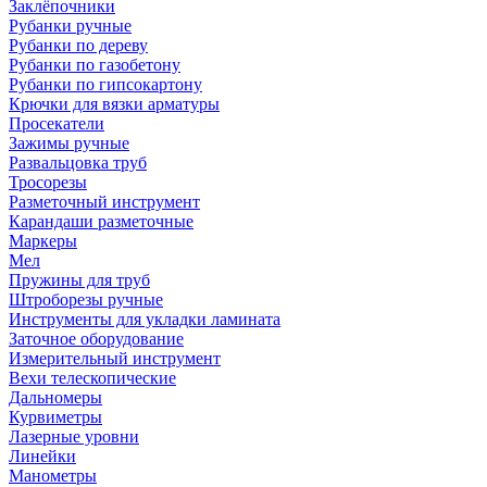
Заклёпочники
Рубанки ручные
Рубанки по дереву
Рубанки по газобетону
Рубанки по гипсокартону
Крючки для вязки арматуры
Просекатели
Зажимы ручные
Развальцовка труб
Тросорезы
Разметочный инструмент
Карандаши разметочные
Маркеры
Мел
Пружины для труб
Штроборезы ручные
Инструменты для укладки ламината
Заточное оборудование
Измерительный инструмент
Вехи телескопические
Дальномеры
Курвиметры
Лазерные уровни
Линейки
Манометры