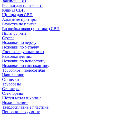
Зажимы СВП
Ролики для плиткореза
Клинья СВП
Щипцы для СВП
Алмазные притиры
Разметка по плитке
Расшифка швов (крестики) СВП
Пилы ручные
Стусла
Ножовки по дереву
Ножовки по металлу
Японские ручные пилы
Разводка для пил
Ножовки по пенобетону
Ножовки по гипсокартону
Трубогибы, полосогибы
Напильники
Стамески
Труборезы
Степлеры
Стеклорезы
Щётки металлические
Ножи и лезвия
Твердосплавные пластины
Присоски вакуумные