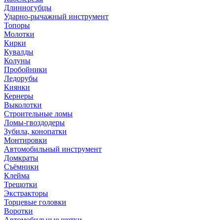
Длинногубцы
Ударно-рычажный инструмент
Топоры
Молотки
Кирки
Кувалды
Колуны
Пробойники
Ледорубы
Киянки
Кернеры
Выколотки
Строительные ломы
Ломы-гвоздодеры
Зубила, конопатки
Монтировки
Автомобильный инструмент
Домкраты
Съёмники
Клейма
Трещотки
Экстракторы
Торцевые головки
Воротки
Автомобильные щетки