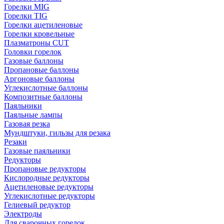
Горелки MIG
Горелки TIG
Горелки ацетиленовые
Горелки кровельные
Плазматроны CUT
Головки горелок
Газовые баллоны
Пропановые баллоны
Аргоновые баллоны
Углекислотные баллоны
Композитные баллоны
Паяльники
Паяльные лампы
Газовая резка
Мундштуки, гильзы для резака
Резаки
Газовые паяльники
Редукторы
Пропановые редукторы
Кислородные редукторы
Ацетиленовые редукторы
Углекислотные редукторы
Гелиевый редуктор
Электроды
Для сварочных горелок