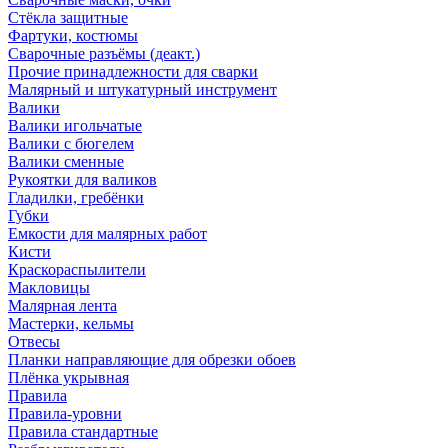
Стёкла защитные
Фартуки, костюмы
Сварочные разъёмы (деакт.)
Прочие принадлежности для сварки
Малярный и штукатурный инструмент
Валики
Валики игольчатые
Валики с бюгелем
Валики сменные
Рукоятки для валиков
Гладилки, гребёнки
Губки
Емкости для малярных работ
Кисти
Краскораспылители
Макловицы
Малярная лента
Мастерки, кельмы
Отвесы
Планки направляющие для обрезки обоев
Плёнка укрывная
Правила
Правила-уровни
Правила стандартные