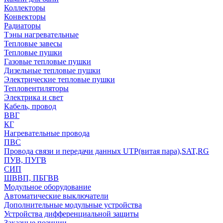
Коллекторы
Конвекторы
Радиаторы
Тэны нагревательные
Тепловые завесы
Тепловые пушки
Газовые тепловые пушки
Дизельные тепловые пушки
Электрические тепловые пушки
Тепловентиляторы
Электрика и свет
Кабель, провод
ВВГ
КГ
Нагревательные провода
ПВС
Провода связи и передачи данных UTP(витая пара),SAT,RG
ПУВ, ПУГВ
СИП
ШВВП, ПБГВВ
Модульное оборудование
Автоматические выключатели
Дополнительные модульные устройства
Устройства дифференциальной защиты
Заказные позиции