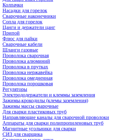
Колпачки
Насадки для горелок
Сварочные наконечники
Сопла для горелок
Цанги и держатели цанг
Припой
Флюс для пайки
Сварочные кабели
Шланги газовые
Проволока сварочная
Проволока алюминий
Проволока в прутках
Проволока нержавейка
Проволока омедненная
Проволока порошковая
Регуляторы
Электрододержатели и клеммы заземления
Зажимы-крокодилы (клемы заземления)
Зажимы массы сварочные
Для сварки пластиковых труб
Направляющие каналы для сварочной проволоки
Аппараты для сварки полипропиленовых труб
Магнитные угольники для сварки
СИЗ для сварщика
Сварочные маски, очки