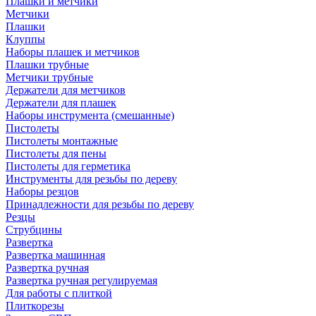
Плашки и метчики
Метчики
Плашки
Клуппы
Наборы плашек и метчиков
Плашки трубные
Метчики трубные
Держатели для метчиков
Держатели для плашек
Наборы инструмента (смешанные)
Пистолеты
Пистолеты монтажные
Пистолеты для пены
Пистолеты для герметика
Инструменты для резьбы по дереву
Наборы резцов
Принадлежности для резьбы по дереву
Резцы
Струбцины
Развертка
Развертка машинная
Развертка ручная
Развертка ручная регулируемая
Для работы с плиткой
Плиткорезы