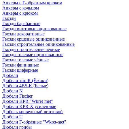
Анкеры с Г-образным крюком
Анкеры с кольцом
Анкеры с крюком
Гвозди
Гвозди барабанные
Гвозди винтовые оцинкованные
Гвозди декоративные
Гвозди ершеные оцинкованные
Гвозди строительные оцинкованные
Гвозди строительные чёрные
Гвозди толевые оцинкованные
Гвозди толевые чёрные
Гвозди финишные
Гвозди шиферные
Дюбели
Дюбели тип К (Ёжики)
Дюбели 4BS-K (Белые)
Дюбели N
Дюбели Fischer
Дюбели KPR "Wkret-met"
Дюбели KPR-Х усиленные
Дюбель кровельный винтовой
Дюбели U
Дюбели Г-образные "Wkret-met"
Дюбели грибы