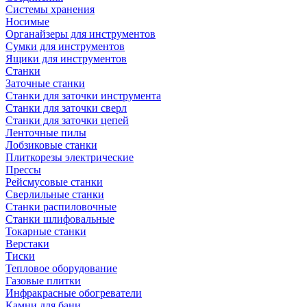
Системы хранения
Носимые
Органайзеры для инструментов
Сумки для инструментов
Ящики для инструментов
Станки
Заточные станки
Станки для заточки инструмента
Станки для заточки сверл
Станки для заточки цепей
Ленточные пилы
Лобзиковые станки
Плиткорезы электрические
Прессы
Рейсмусовые станки
Сверлильные станки
Станки распиловочные
Станки шлифовальные
Токарные станки
Верстаки
Тиски
Тепловое оборудование
Газовые плитки
Инфракрасные обогреватели
Камни для бани