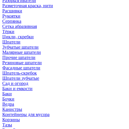
Разбрызгиватели
Разметочная краска, нити
Расшивки
Рукоятки
Серпянка
Сетка абразивная
Тёрки
Цикли, скребки
Шпатели
Зубчатые шпатели
Малярные шпатели
Прочие шпатели
Резиновые шпатели
Фасадные шпатели
Шпатель-скребок
Шпатели зубчатые
Сад и огород
Баки и емкости
Баки
Бочки
Ведра
Канистры
Контейнеры для мусора
Корзины
Тазы