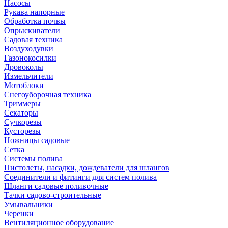
Насосы
Рукава напорные
Обработка почвы
Опрыскиватели
Садовая техника
Воздуходувки
Газонокосилки
Дровоколы
Измельчители
Мотоблоки
Снегоуборочная техника
Триммеры
Секаторы
Сучкорезы
Кусторезы
Ножницы садовые
Сетка
Системы полива
Пистолеты, насадки, дождеватели для шлангов
Соединители и фитинги для систем полива
Шланги садовые поливочные
Тачки садово-строительные
Умывальники
Черенки
Вентиляционное оборудование