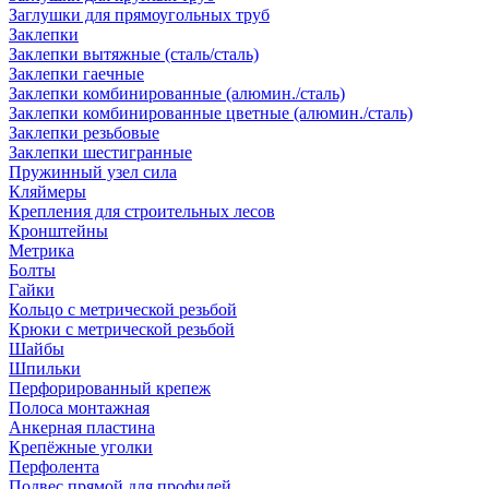
Заглушки для прямоугольных труб
Заклепки
Заклепки вытяжные (сталь/сталь)
Заклепки гаечные
Заклепки комбинированные (алюмин./сталь)
Заклепки комбинированные цветные (алюмин./сталь)
Заклепки резьбовые
Заклепки шестигранные
Пружинный узел сила
Кляймеры
Крепления для строительных лесов
Кронштейны
Метрика
Болты
Гайки
Кольцо с метрической резьбой
Крюки с метрической резьбой
Шайбы
Шпильки
Перфорированный крепеж
Полоса монтажная
Анкерная пластина
Крепёжные уголки
Перфолента
Подвес прямой для профилей