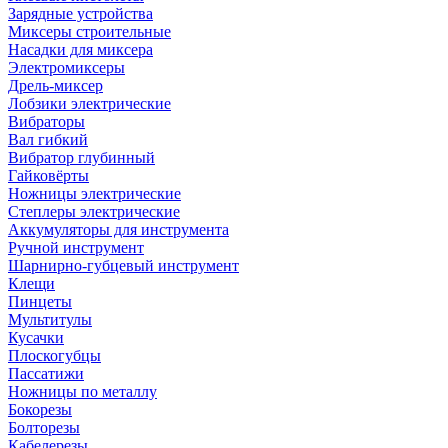
Зарядные устройства
Миксеры строительные
Насадки для миксера
Электромиксеры
Дрель-миксер
Лобзики электрические
Вибраторы
Вал гибкий
Вибратор глубинный
Гайковёрты
Ножницы электрические
Степлеры электрические
Аккумуляторы для инструмента
Ручной инструмент
Шарнирно-губцевый инструмент
Клещи
Пинцеты
Мультитулы
Кусачки
Плоскогубцы
Пассатижи
Ножницы по металлу
Бокорезы
Болторезы
Кабелерезы