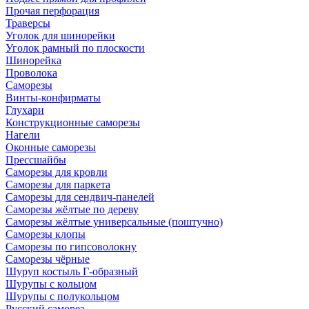
Прочая перфорация
Траверсы
Уголок для шинорейки
Уголок рамный по плоскости
Шинорейка
Проволока
Саморезы
Винты-конфирматы
Глухари
Конструкционные саморезы
Нагели
Оконные саморезы
Прессшайбы
Саморезы для кровли
Саморезы для паркета
Саморезы для сендвич-панелей
Саморезы жёлтые по дереву
Саморезы жёлтые универсальные (поштучно)
Саморезы клопы
Саморезы по гипсоволокну
Саморезы чёрные
Шуруп костыль Г-образный
Шурупы с кольцом
Шурупы с полукольцом
Русский саморез