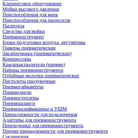
Клининговое оборудование
Мойки высокого давления
Приспособления для моек
Приспособления для пылесосов
Пылесосы
Средства для мойки
Пневмоинструмент
Блоки подготовки воздуха, регуляторы
Граверы пневматические
Заклёпочники (пневматические)
Компрессоры
Краскораспылители (пневмо)
Наборы пневмоинструмента
Отбойные молотки пневматические
Пистолеты продувочные
Пневмогайковёрты
Пневмодрели
Пневмостеплеры
Пневмошланги
Пневмошлифмашины и УШМ
Принадлежности для подключения
Адаптеры для пневмоинструмента
Переходники для пневмоинструмента
Прочие принадлежности для пневмоинструмента
Соединения