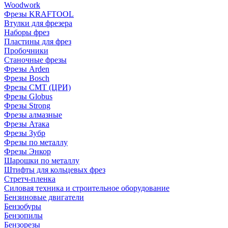
Woodwork
Фрезы KRAFTOOL
Втулки для фрезера
Наборы фрез
Пластины для фрез
Пробочники
Станочные фрезы
Фрезы Arden
Фрезы Bosch
Фрезы CMT (ЦРИ)
Фрезы Globus
Фрезы Strong
Фрезы алмазные
Фрезы Атака
Фрезы Зубр
Фрезы по металлу
Фрезы Энкор
Шарошки по металлу
Штифты для кольцевых фрез
Стретч-пленка
Силовая техника и строительное оборудование
Бензиновые двигатели
Бензобуры
Бензопилы
Бензорезы