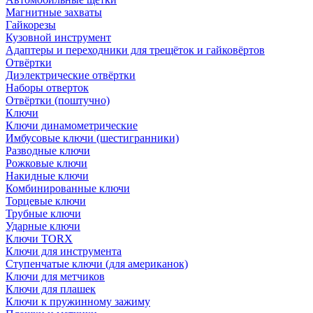
Магнитные захваты
Гайкорезы
Кузовной инструмент
Адаптеры и переходники для трещёток и гайковёртов
Отвёртки
Диэлектрические отвёртки
Наборы отверток
Отвёртки (поштучно)
Ключи
Ключи динамометрические
Имбусовые ключи (шестигранники)
Разводные ключи
Рожковые ключи
Накидные ключи
Комбинированные ключи
Торцевые ключи
Трубные ключи
Ударные ключи
Ключи TORX
Ключи для инструмента
Ступенчатые ключи (для американок)
Ключи для метчиков
Ключи для плашек
Ключи к пружинному зажиму