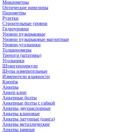
Микрометры
Оптические нивелиры
Пирометры
Рулетки
Строительные уровни
Гидроуровни
Уровни пузырьковые
Уровни пузырьковые магнитные
Уровни-угольники
Толщиномеры
Треноги (штативы)
Угольники
Штангенциркули
Щупы измерительные
Измерители влажности
Крепёж
Анкеры
Анкер клин
Анкерные болты
Анкерные болты с гайкой
Анкеры двухраспорные
Анкеры клиновые
Анкеры латунные (цанга)
Анкеры металлические
Анкеры рамные