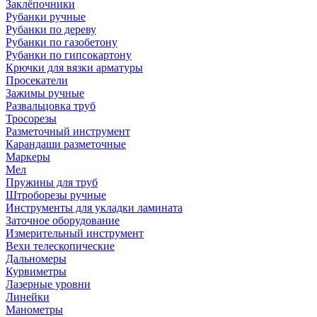
Заклёпочники
Рубанки ручные
Рубанки по дереву
Рубанки по газобетону
Рубанки по гипсокартону
Крючки для вязки арматуры
Просекатели
Зажимы ручные
Развальцовка труб
Тросорезы
Разметочный инструмент
Карандаши разметочные
Маркеры
Мел
Пружины для труб
Штроборезы ручные
Инструменты для укладки ламината
Заточное оборудование
Измерительный инструмент
Вехи телескопические
Дальномеры
Курвиметры
Лазерные уровни
Линейки
Манометры