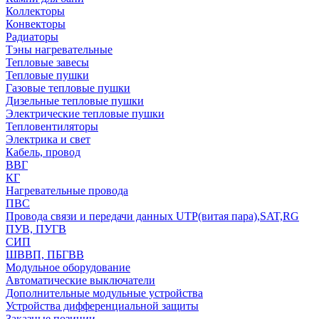
Коллекторы
Конвекторы
Радиаторы
Тэны нагревательные
Тепловые завесы
Тепловые пушки
Газовые тепловые пушки
Дизельные тепловые пушки
Электрические тепловые пушки
Тепловентиляторы
Электрика и свет
Кабель, провод
ВВГ
КГ
Нагревательные провода
ПВС
Провода связи и передачи данных UTP(витая пара),SAT,RG
ПУВ, ПУГВ
СИП
ШВВП, ПБГВВ
Модульное оборудование
Автоматические выключатели
Дополнительные модульные устройства
Устройства дифференциальной защиты
Заказные позиции