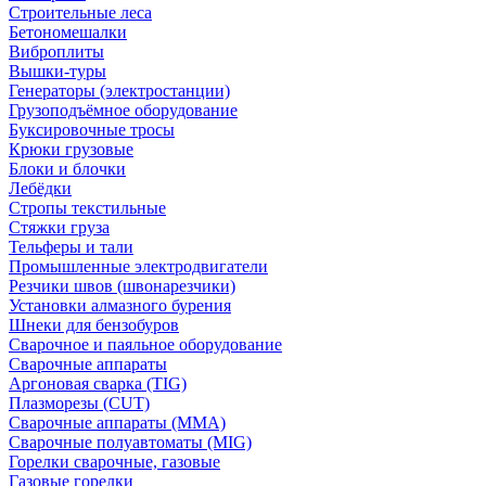
Строительные леса
Бетономешалки
Виброплиты
Вышки-туры
Генераторы (электростанции)
Грузоподъёмное оборудование
Буксировочные тросы
Крюки грузовые
Блоки и блочки
Лебёдки
Стропы текстильные
Стяжки груза
Тельферы и тали
Промышленные электродвигатели
Резчики швов (швонарезчики)
Установки алмазного бурения
Шнеки для бензобуров
Сварочное и паяльное оборудование
Сварочные аппараты
Аргоновая сварка (TIG)
Плазморезы (CUT)
Сварочные аппараты (MMA)
Сварочные полуавтоматы (MIG)
Горелки сварочные, газовые
Газовые горелки