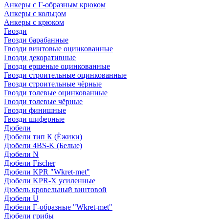
Анкеры с Г-образным крюком
Анкеры с кольцом
Анкеры с крюком
Гвозди
Гвозди барабанные
Гвозди винтовые оцинкованные
Гвозди декоративные
Гвозди ершеные оцинкованные
Гвозди строительные оцинкованные
Гвозди строительные чёрные
Гвозди толевые оцинкованные
Гвозди толевые чёрные
Гвозди финишные
Гвозди шиферные
Дюбели
Дюбели тип К (Ёжики)
Дюбели 4BS-K (Белые)
Дюбели N
Дюбели Fischer
Дюбели KPR "Wkret-met"
Дюбели KPR-Х усиленные
Дюбель кровельный винтовой
Дюбели U
Дюбели Г-образные "Wkret-met"
Дюбели грибы