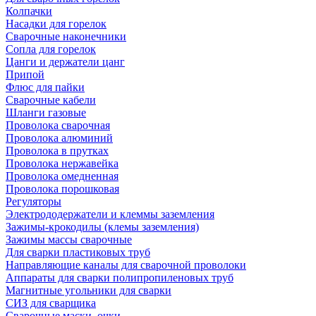
Колпачки
Насадки для горелок
Сварочные наконечники
Сопла для горелок
Цанги и держатели цанг
Припой
Флюс для пайки
Сварочные кабели
Шланги газовые
Проволока сварочная
Проволока алюминий
Проволока в прутках
Проволока нержавейка
Проволока омедненная
Проволока порошковая
Регуляторы
Электрододержатели и клеммы заземления
Зажимы-крокодилы (клемы заземления)
Зажимы массы сварочные
Для сварки пластиковых труб
Направляющие каналы для сварочной проволоки
Аппараты для сварки полипропиленовых труб
Магнитные угольники для сварки
СИЗ для сварщика
Сварочные маски, очки