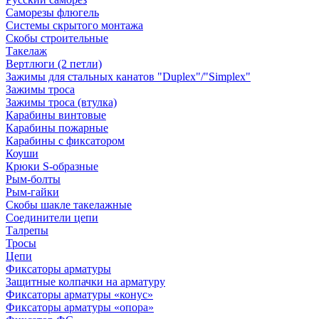
Саморезы флюгель
Системы скрытого монтажа
Скобы строительные
Такелаж
Вертлюги (2 петли)
Зажимы для стальных канатов "Duplex"/"Simplex"
Зажимы троса
Зажимы троса (втулка)
Карабины винтовые
Карабины пожарные
Карабины с фиксатором
Коуши
Крюки S-образные
Рым-болты
Рым-гайки
Скобы шакле такелажные
Соединители цепи
Талрепы
Тросы
Цепи
Фиксаторы арматуры
Защитные колпачки на арматуру
Фиксаторы арматуры «конус»
Фиксаторы арматуры «опора»