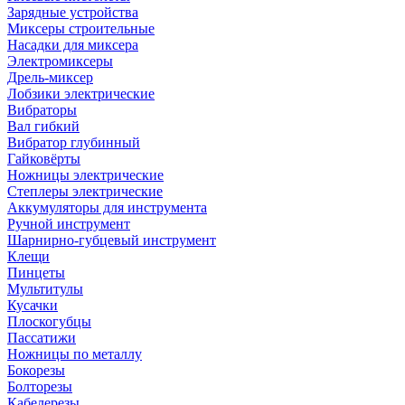
Зарядные устройства
Миксеры строительные
Насадки для миксера
Электромиксеры
Дрель-миксер
Лобзики электрические
Вибраторы
Вал гибкий
Вибратор глубинный
Гайковёрты
Ножницы электрические
Степлеры электрические
Аккумуляторы для инструмента
Ручной инструмент
Шарнирно-губцевый инструмент
Клещи
Пинцеты
Мультитулы
Кусачки
Плоскогубцы
Пассатижи
Ножницы по металлу
Бокорезы
Болторезы
Кабелерезы