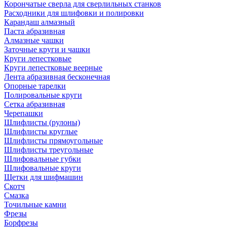
Корончатые сверла для сверлильных станков
Расходники для шлифовки и полировки
Карандаш алмазный
Паста абразивная
Алмазные чашки
Заточные круги и чашки
Круги лепестковые
Круги лепестковые веерные
Лента абразивная бесконечная
Опорные тарелки
Полировальные круги
Сетка абразивная
Черепашки
Шлифлисты (рулоны)
Шлифлисты круглые
Шлифлисты прямоугольные
Шлифлисты треугольные
Шлифовальные губки
Шлифовальные круги
Щетки для шифмашин
Скотч
Смазка
Точильные камни
Фрезы
Борфрезы