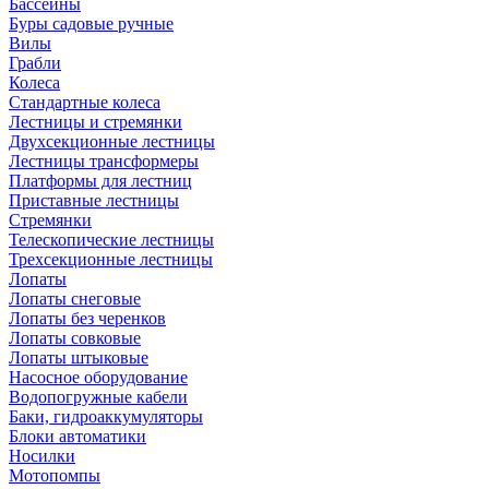
Бассейны
Буры садовые ручные
Вилы
Грабли
Колеса
Стандартные колеса
Лестницы и стремянки
Двухсекционные лестницы
Лестницы трансформеры
Платформы для лестниц
Приставные лестницы
Стремянки
Телескопические лестницы
Трехсекционные лестницы
Лопаты
Лопаты снеговые
Лопаты без черенков
Лопаты совковые
Лопаты штыковые
Насосное оборудование
Водопогружные кабели
Баки, гидроаккумуляторы
Блоки автоматики
Носилки
Мотопомпы