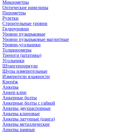
Микрометры
Оптические нивелиры
Пирометры
Рулетки
Строительные уровни
Гидроуровни
Уровни пузырьковые
Уровни пузырьковые магнитные
Уровни-угольники
Толщиномеры
Треноги (штативы)
Угольники
Штангенциркули
Щупы измерительные
Измерители влажности
Крепёж
Анкеры
Анкер клин
Анкерные болты
Анкерные болты с гайкой
Анкеры двухраспорные
Анкеры клиновые
Анкеры латунные (цанга)
Анкеры металлические
Анкеры рамные