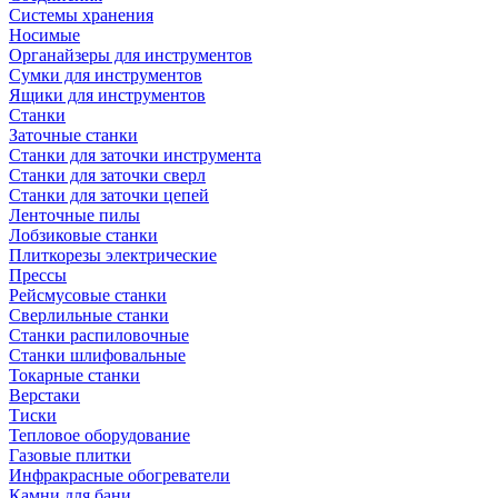
Системы хранения
Носимые
Органайзеры для инструментов
Сумки для инструментов
Ящики для инструментов
Станки
Заточные станки
Станки для заточки инструмента
Станки для заточки сверл
Станки для заточки цепей
Ленточные пилы
Лобзиковые станки
Плиткорезы электрические
Прессы
Рейсмусовые станки
Сверлильные станки
Станки распиловочные
Станки шлифовальные
Токарные станки
Верстаки
Тиски
Тепловое оборудование
Газовые плитки
Инфракрасные обогреватели
Камни для бани