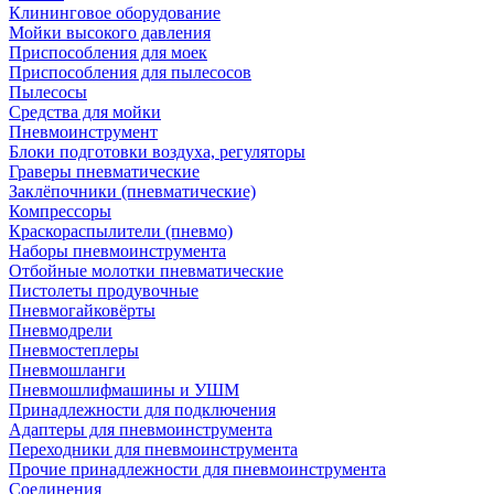
Клининговое оборудование
Мойки высокого давления
Приспособления для моек
Приспособления для пылесосов
Пылесосы
Средства для мойки
Пневмоинструмент
Блоки подготовки воздуха, регуляторы
Граверы пневматические
Заклёпочники (пневматические)
Компрессоры
Краскораспылители (пневмо)
Наборы пневмоинструмента
Отбойные молотки пневматические
Пистолеты продувочные
Пневмогайковёрты
Пневмодрели
Пневмостеплеры
Пневмошланги
Пневмошлифмашины и УШМ
Принадлежности для подключения
Адаптеры для пневмоинструмента
Переходники для пневмоинструмента
Прочие принадлежности для пневмоинструмента
Соединения