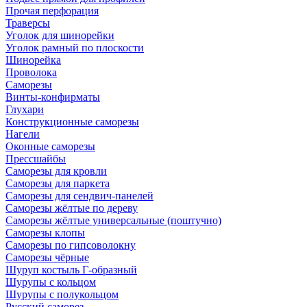
Прочая перфорация
Траверсы
Уголок для шинорейки
Уголок рамный по плоскости
Шинорейка
Проволока
Саморезы
Винты-конфирматы
Глухари
Конструкционные саморезы
Нагели
Оконные саморезы
Прессшайбы
Саморезы для кровли
Саморезы для паркета
Саморезы для сендвич-панелей
Саморезы жёлтые по дереву
Саморезы жёлтые универсальные (поштучно)
Саморезы клопы
Саморезы по гипсоволокну
Саморезы чёрные
Шуруп костыль Г-образный
Шурупы с кольцом
Шурупы с полукольцом
Русский саморез