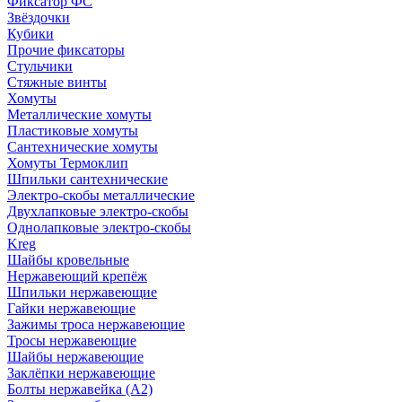
Фиксатор ФС
Звёздочки
Кубики
Прочие фиксаторы
Стульчики
Стяжные винты
Хомуты
Металлические хомуты
Пластиковые хомуты
Сантехнические хомуты
Хомуты Термоклип
Шпильки сантехнические
Электро-скобы металлические
Двухлапковые электро-скобы
Однолапковые электро-скобы
Kreg
Шайбы кровельные
Нержавеющий крепёж
Шпильки нержавеющие
Гайки нержавеющие
Зажимы троса нержавеющие
Тросы нержавеющие
Шайбы нержавеющие
Заклёпки нержавеющие
Болты нержавейка (А2)