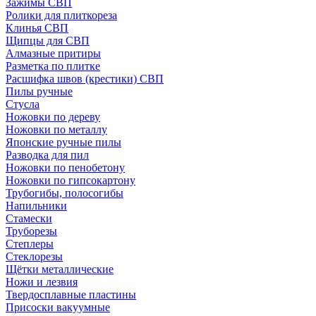
Зажимы СВП
Ролики для плиткореза
Клинья СВП
Щипцы для СВП
Алмазные притиры
Разметка по плитке
Расшифка швов (крестики) СВП
Пилы ручные
Стусла
Ножовки по дереву
Ножовки по металлу
Японские ручные пилы
Разводка для пил
Ножовки по пенобетону
Ножовки по гипсокартону
Трубогибы, полосогибы
Напильники
Стамески
Труборезы
Степлеры
Стеклорезы
Щётки металлические
Ножи и лезвия
Твердосплавные пластины
Присоски вакуумные