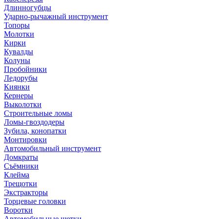
Длинногубцы
Ударно-рычажный инструмент
Топоры
Молотки
Кирки
Кувалды
Колуны
Пробойники
Ледорубы
Киянки
Кернеры
Выколотки
Строительные ломы
Ломы-гвоздодеры
Зубила, конопатки
Монтировки
Автомобильный инструмент
Домкраты
Съёмники
Клейма
Трещотки
Экстракторы
Торцевые головки
Воротки
Автомобильные щетки