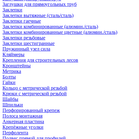
Заглушки для прямоугольных труб
Заклепки
Заклепки вытяжные (сталь/сталь)
Заклепки гаечные
Заклепки комбинированные (алюмин./сталь)
Заклепки комбинированные цветные (алюмин./сталь)
Заклепки резьбовые
Заклепки шестигранные
Пружинный узел сила
Кляймеры
Крепления для строительных лесов
Кронштейны
Метрика
Болты
Гайки
Кольцо с метрической резьбой
Крюки с метрической резьбой
Шайбы
Шпильки
Перфорированный крепеж
Полоса монтажная
Анкерная пластина
Крепёжные уголки
Перфолента
Подвес прямой для профилей