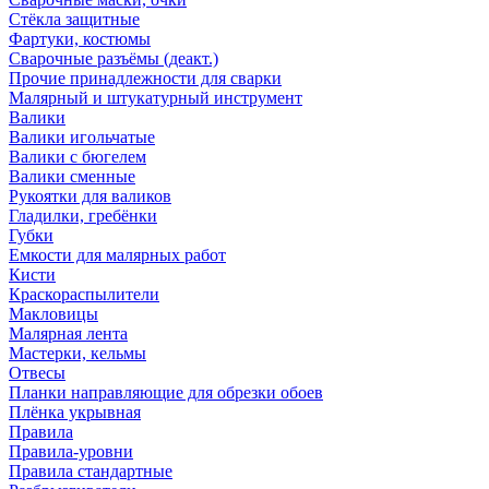
Стёкла защитные
Фартуки, костюмы
Сварочные разъёмы (деакт.)
Прочие принадлежности для сварки
Малярный и штукатурный инструмент
Валики
Валики игольчатые
Валики с бюгелем
Валики сменные
Рукоятки для валиков
Гладилки, гребёнки
Губки
Емкости для малярных работ
Кисти
Краскораспылители
Макловицы
Малярная лента
Мастерки, кельмы
Отвесы
Планки направляющие для обрезки обоев
Плёнка укрывная
Правила
Правила-уровни
Правила стандартные