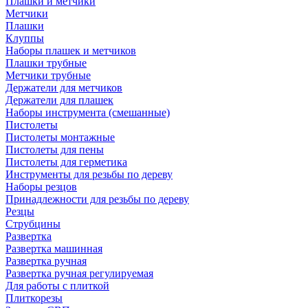
Плашки и метчики
Метчики
Плашки
Клуппы
Наборы плашек и метчиков
Плашки трубные
Метчики трубные
Держатели для метчиков
Держатели для плашек
Наборы инструмента (смешанные)
Пистолеты
Пистолеты монтажные
Пистолеты для пены
Пистолеты для герметика
Инструменты для резьбы по дереву
Наборы резцов
Принадлежности для резьбы по дереву
Резцы
Струбцины
Развертка
Развертка машинная
Развертка ручная
Развертка ручная регулируемая
Для работы с плиткой
Плиткорезы