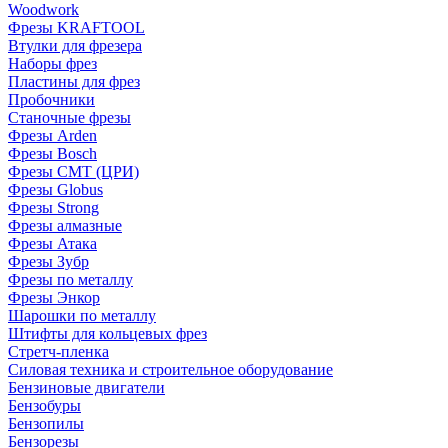
Woodwork
Фрезы KRAFTOOL
Втулки для фрезера
Наборы фрез
Пластины для фрез
Пробочники
Станочные фрезы
Фрезы Arden
Фрезы Bosch
Фрезы CMT (ЦРИ)
Фрезы Globus
Фрезы Strong
Фрезы алмазные
Фрезы Атака
Фрезы Зубр
Фрезы по металлу
Фрезы Энкор
Шарошки по металлу
Штифты для кольцевых фрез
Стретч-пленка
Силовая техника и строительное оборудование
Бензиновые двигатели
Бензобуры
Бензопилы
Бензорезы