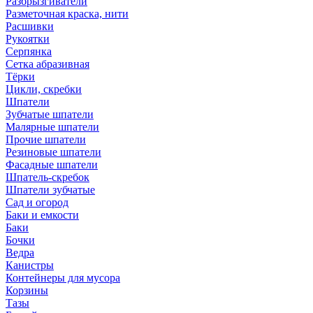
Разбрызгиватели
Разметочная краска, нити
Расшивки
Рукоятки
Серпянка
Сетка абразивная
Тёрки
Цикли, скребки
Шпатели
Зубчатые шпатели
Малярные шпатели
Прочие шпатели
Резиновые шпатели
Фасадные шпатели
Шпатель-скребок
Шпатели зубчатые
Сад и огород
Баки и емкости
Баки
Бочки
Ведра
Канистры
Контейнеры для мусора
Корзины
Тазы