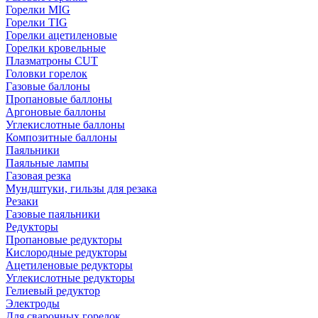
Горелки MIG
Горелки TIG
Горелки ацетиленовые
Горелки кровельные
Плазматроны CUT
Головки горелок
Газовые баллоны
Пропановые баллоны
Аргоновые баллоны
Углекислотные баллоны
Композитные баллоны
Паяльники
Паяльные лампы
Газовая резка
Мундштуки, гильзы для резака
Резаки
Газовые паяльники
Редукторы
Пропановые редукторы
Кислородные редукторы
Ацетиленовые редукторы
Углекислотные редукторы
Гелиевый редуктор
Электроды
Для сварочных горелок