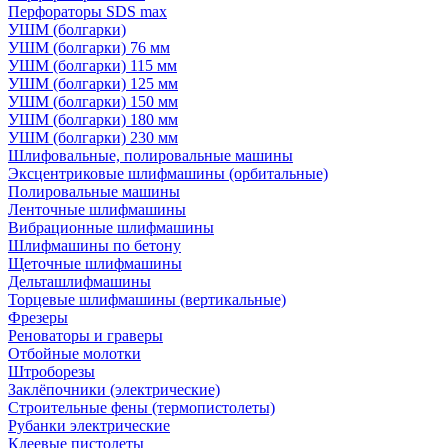
Перфораторы SDS max
УШМ (болгарки)
УШМ (болгарки) 76 мм
УШМ (болгарки) 115 мм
УШМ (болгарки) 125 мм
УШМ (болгарки) 150 мм
УШМ (болгарки) 180 мм
УШМ (болгарки) 230 мм
Шлифовальные, полировальные машины
Эксцентриковые шлифмашины (орбитальные)
Полировальные машины
Ленточные шлифмашины
Вибрационные шлифмашины
Шлифмашины по бетону
Щеточные шлифмашины
Дельташлифмашины
Торцевые шлифмашины (вертикальные)
Фрезеры
Реноваторы и граверы
Отбойные молотки
Штроборезы
Заклёпочники (электрические)
Строительные фены (термопистолеты)
Рубанки электрические
Клеевые пистолеты