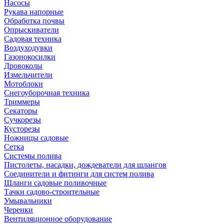
Насосы
Рукава напорные
Обработка почвы
Опрыскиватели
Садовая техника
Воздуходувки
Газонокосилки
Дровоколы
Измельчители
Мотоблоки
Снегоуборочная техника
Триммеры
Секаторы
Сучкорезы
Кусторезы
Ножницы садовые
Сетка
Системы полива
Пистолеты, насадки, дождеватели для шлангов
Соединители и фитинги для систем полива
Шланги садовые поливочные
Тачки садово-строительные
Умывальники
Черенки
Вентиляционное оборудование