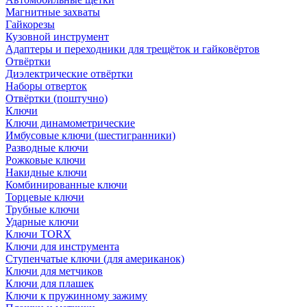
Магнитные захваты
Гайкорезы
Кузовной инструмент
Адаптеры и переходники для трещёток и гайковёртов
Отвёртки
Диэлектрические отвёртки
Наборы отверток
Отвёртки (поштучно)
Ключи
Ключи динамометрические
Имбусовые ключи (шестигранники)
Разводные ключи
Рожковые ключи
Накидные ключи
Комбинированные ключи
Торцевые ключи
Трубные ключи
Ударные ключи
Ключи TORX
Ключи для инструмента
Ступенчатые ключи (для американок)
Ключи для метчиков
Ключи для плашек
Ключи к пружинному зажиму