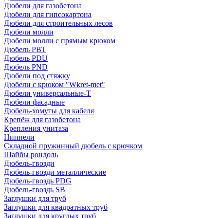
Дюбели для газобетона
Дюбели для гипсокартона
Дюбели для строительных лесов
Дюбели молли
Дюбели молли с прямым крюком
Дюбель PBT
Дюбель PDU
Дюбель PND
Дюбели под стяжку
Дюбели с крюком "Wkret-met"
Дюбели универсальные-Т
Дюбели фасадные
Дюбель-хомуты для кабеля
Крепёж для газобетона
Крепления унитаза
Ниппели
Складной пружинный дюбель с крючком
Шайбы рондоль
Дюбель-гвозди
Дюбель-гвозди металлические
Дюбель-гвоздь PDG
Дюбель-гвоздь SB
Заглушки для труб
Заглушки для квадратных труб
Заглушки для круглых труб