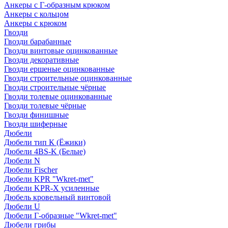
Анкеры с Г-образным крюком
Анкеры с кольцом
Анкеры с крюком
Гвозди
Гвозди барабанные
Гвозди винтовые оцинкованные
Гвозди декоративные
Гвозди ершеные оцинкованные
Гвозди строительные оцинкованные
Гвозди строительные чёрные
Гвозди толевые оцинкованные
Гвозди толевые чёрные
Гвозди финишные
Гвозди шиферные
Дюбели
Дюбели тип К (Ёжики)
Дюбели 4BS-K (Белые)
Дюбели N
Дюбели Fischer
Дюбели KPR "Wkret-met"
Дюбели KPR-Х усиленные
Дюбель кровельный винтовой
Дюбели U
Дюбели Г-образные "Wkret-met"
Дюбели грибы