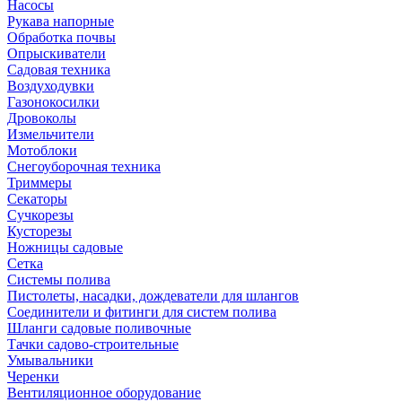
Насосы
Рукава напорные
Обработка почвы
Опрыскиватели
Садовая техника
Воздуходувки
Газонокосилки
Дровоколы
Измельчители
Мотоблоки
Снегоуборочная техника
Триммеры
Секаторы
Сучкорезы
Кусторезы
Ножницы садовые
Сетка
Системы полива
Пистолеты, насадки, дождеватели для шлангов
Соединители и фитинги для систем полива
Шланги садовые поливочные
Тачки садово-строительные
Умывальники
Черенки
Вентиляционное оборудование