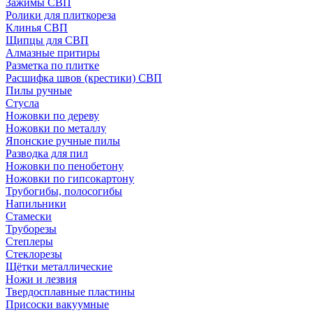
Зажимы СВП
Ролики для плиткореза
Клинья СВП
Щипцы для СВП
Алмазные притиры
Разметка по плитке
Расшифка швов (крестики) СВП
Пилы ручные
Стусла
Ножовки по дереву
Ножовки по металлу
Японские ручные пилы
Разводка для пил
Ножовки по пенобетону
Ножовки по гипсокартону
Трубогибы, полосогибы
Напильники
Стамески
Труборезы
Степлеры
Стеклорезы
Щётки металлические
Ножи и лезвия
Твердосплавные пластины
Присоски вакуумные