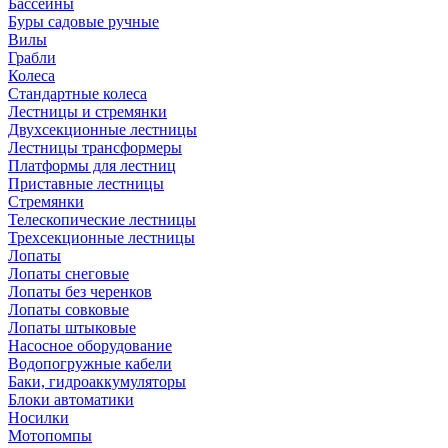
Бассейны
Буры садовые ручные
Вилы
Грабли
Колеса
Стандартные колеса
Лестницы и стремянки
Двухсекционные лестницы
Лестницы трансформеры
Платформы для лестниц
Приставные лестницы
Стремянки
Телескопические лестницы
Трехсекционные лестницы
Лопаты
Лопаты снеговые
Лопаты без черенков
Лопаты совковые
Лопаты штыковые
Насосное оборудование
Водопогружные кабели
Баки, гидроаккумуляторы
Блоки автоматики
Носилки
Мотопомпы