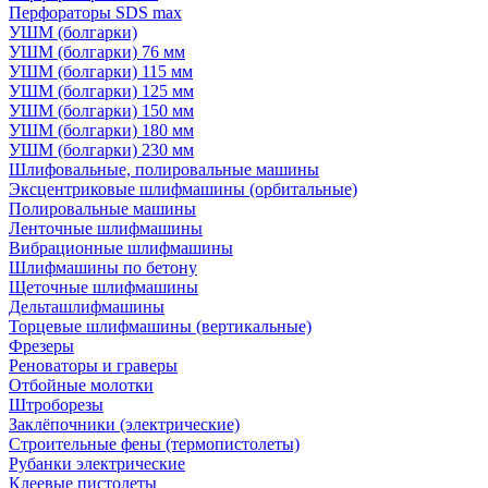
Перфораторы SDS max
УШМ (болгарки)
УШМ (болгарки) 76 мм
УШМ (болгарки) 115 мм
УШМ (болгарки) 125 мм
УШМ (болгарки) 150 мм
УШМ (болгарки) 180 мм
УШМ (болгарки) 230 мм
Шлифовальные, полировальные машины
Эксцентриковые шлифмашины (орбитальные)
Полировальные машины
Ленточные шлифмашины
Вибрационные шлифмашины
Шлифмашины по бетону
Щеточные шлифмашины
Дельташлифмашины
Торцевые шлифмашины (вертикальные)
Фрезеры
Реноваторы и граверы
Отбойные молотки
Штроборезы
Заклёпочники (электрические)
Строительные фены (термопистолеты)
Рубанки электрические
Клеевые пистолеты