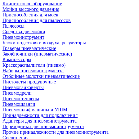
Клининговое оборудование
Мойки высокого давления
Приспособления для моек
Приспособления для пылесосов
Пылесосы
Средства для мойки
Пневмоинструмент
Блоки подготовки воздуха, регуляторы
Граверы пневматические
Заклёпочники (пневматические)
Компрессоры
Краскораспылители (пневмо)
Наборы пневмоинструмента
Отбойные молотки пневматические
Пистолеты продувочные
Пневмогайковёрты
Пневмодрели
Пневмостеплеры
Пневмошланги
Пневмошлифмашины и УШМ
Принадлежности для подключения
Адаптеры для пневмоинструмента
Переходники для пневмоинструмента
Прочие принадлежности для пневмоинструмента
Соединения