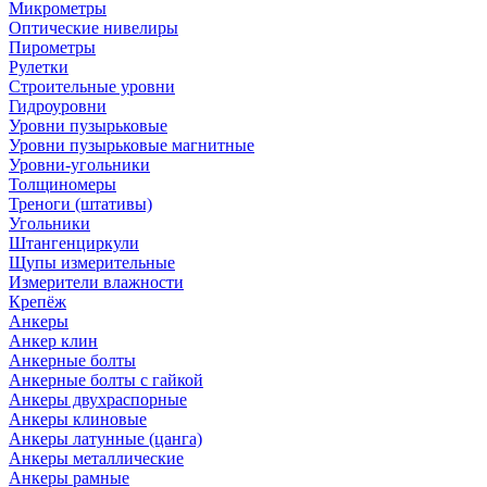
Микрометры
Оптические нивелиры
Пирометры
Рулетки
Строительные уровни
Гидроуровни
Уровни пузырьковые
Уровни пузырьковые магнитные
Уровни-угольники
Толщиномеры
Треноги (штативы)
Угольники
Штангенциркули
Щупы измерительные
Измерители влажности
Крепёж
Анкеры
Анкер клин
Анкерные болты
Анкерные болты с гайкой
Анкеры двухраспорные
Анкеры клиновые
Анкеры латунные (цанга)
Анкеры металлические
Анкеры рамные