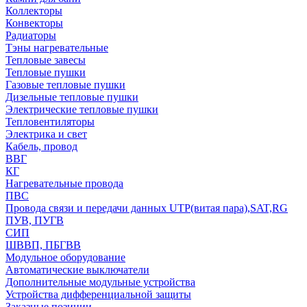
Коллекторы
Конвекторы
Радиаторы
Тэны нагревательные
Тепловые завесы
Тепловые пушки
Газовые тепловые пушки
Дизельные тепловые пушки
Электрические тепловые пушки
Тепловентиляторы
Электрика и свет
Кабель, провод
ВВГ
КГ
Нагревательные провода
ПВС
Провода связи и передачи данных UTP(витая пара),SAT,RG
ПУВ, ПУГВ
СИП
ШВВП, ПБГВВ
Модульное оборудование
Автоматические выключатели
Дополнительные модульные устройства
Устройства дифференциальной защиты
Заказные позиции