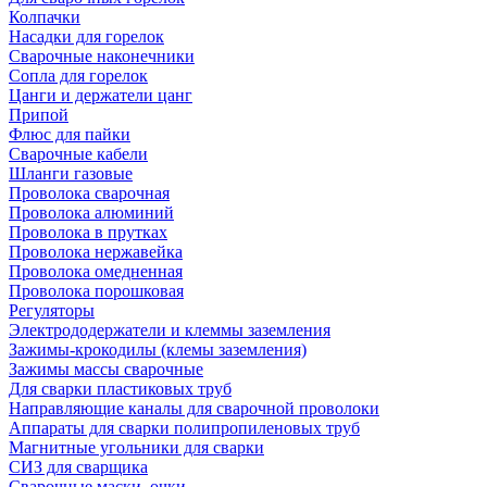
Колпачки
Насадки для горелок
Сварочные наконечники
Сопла для горелок
Цанги и держатели цанг
Припой
Флюс для пайки
Сварочные кабели
Шланги газовые
Проволока сварочная
Проволока алюминий
Проволока в прутках
Проволока нержавейка
Проволока омедненная
Проволока порошковая
Регуляторы
Электрододержатели и клеммы заземления
Зажимы-крокодилы (клемы заземления)
Зажимы массы сварочные
Для сварки пластиковых труб
Направляющие каналы для сварочной проволоки
Аппараты для сварки полипропиленовых труб
Магнитные угольники для сварки
СИЗ для сварщика
Сварочные маски, очки