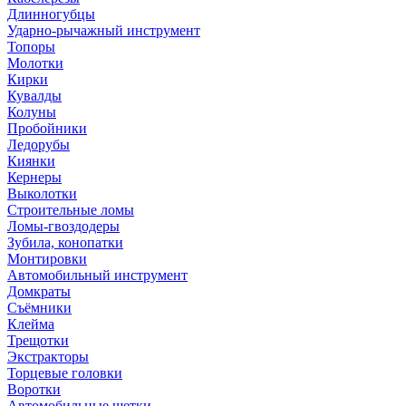
Длинногубцы
Ударно-рычажный инструмент
Топоры
Молотки
Кирки
Кувалды
Колуны
Пробойники
Ледорубы
Киянки
Кернеры
Выколотки
Строительные ломы
Ломы-гвоздодеры
Зубила, конопатки
Монтировки
Автомобильный инструмент
Домкраты
Съёмники
Клейма
Трещотки
Экстракторы
Торцевые головки
Воротки
Автомобильные щетки