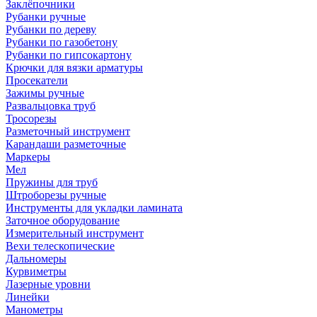
Заклёпочники
Рубанки ручные
Рубанки по дереву
Рубанки по газобетону
Рубанки по гипсокартону
Крючки для вязки арматуры
Просекатели
Зажимы ручные
Развальцовка труб
Тросорезы
Разметочный инструмент
Карандаши разметочные
Маркеры
Мел
Пружины для труб
Штроборезы ручные
Инструменты для укладки ламината
Заточное оборудование
Измерительный инструмент
Вехи телескопические
Дальномеры
Курвиметры
Лазерные уровни
Линейки
Манометры