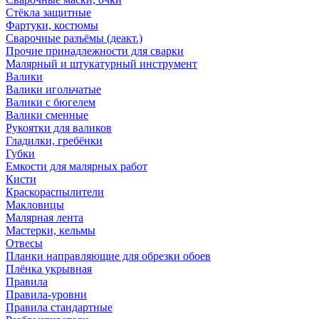
Стёкла защитные
Фартуки, костюмы
Сварочные разъёмы (деакт.)
Прочие принадлежности для сварки
Малярный и штукатурный инструмент
Валики
Валики игольчатые
Валики с бюгелем
Валики сменные
Рукоятки для валиков
Гладилки, гребёнки
Губки
Емкости для малярных работ
Кисти
Краскораспылители
Макловицы
Малярная лента
Мастерки, кельмы
Отвесы
Планки направляющие для обрезки обоев
Плёнка укрывная
Правила
Правила-уровни
Правила стандартные