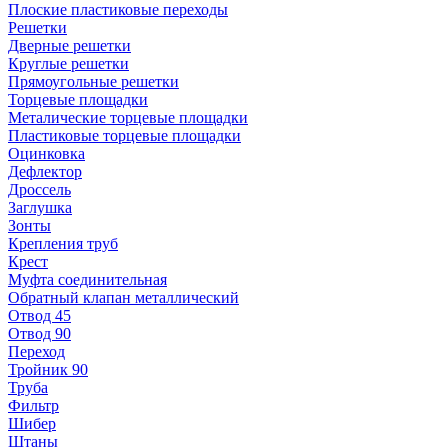
Плоские пластиковые переходы
Решетки
Дверные решетки
Круглые решетки
Прямоугольные решетки
Торцевые площадки
Металические торцевые площадки
Пластиковые торцевые площадки
Оцинковка
Дефлектор
Дроссель
Заглушка
Зонты
Крепления труб
Крест
Муфта соединительная
Обратный клапан металлический
Отвод 45
Отвод 90
Переход
Тройник 90
Труба
Фильтр
Шибер
Штаны