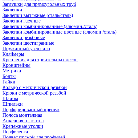
Заглушки для прямоугольных труб
Заклепки
Заклепки вытяжные (сталь/сталь)
Заклепки гаечные
Заклепки комбинированные (алюмин./сталь)
Заклепки комбинированные цветные (алюмин./сталь)
Заклепки резьбовые
Заклепки шестигранные
Пружинный узел сила
Кляймеры
Крепления для строительных лесов
Кронштейны
Метрика
Болты
Гайки
Кольцо с метрической резьбой
Крюки с метрической резьбой
Шайбы
Шпильки
Перфорированный крепеж
Полоса монтажная
Анкерная пластина
Крепёжные уголки
Перфолента
Подвес прямой для профилей