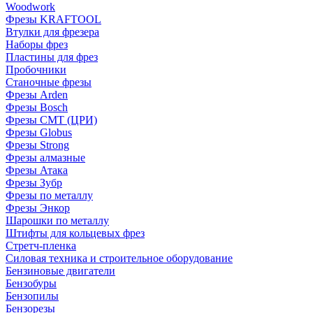
Woodwork
Фрезы KRAFTOOL
Втулки для фрезера
Наборы фрез
Пластины для фрез
Пробочники
Станочные фрезы
Фрезы Arden
Фрезы Bosch
Фрезы CMT (ЦРИ)
Фрезы Globus
Фрезы Strong
Фрезы алмазные
Фрезы Атака
Фрезы Зубр
Фрезы по металлу
Фрезы Энкор
Шарошки по металлу
Штифты для кольцевых фрез
Стретч-пленка
Силовая техника и строительное оборудование
Бензиновые двигатели
Бензобуры
Бензопилы
Бензорезы