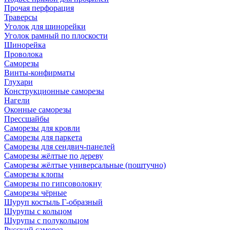
Прочая перфорация
Траверсы
Уголок для шинорейки
Уголок рамный по плоскости
Шинорейка
Проволока
Саморезы
Винты-конфирматы
Глухари
Конструкционные саморезы
Нагели
Оконные саморезы
Прессшайбы
Саморезы для кровли
Саморезы для паркета
Саморезы для сендвич-панелей
Саморезы жёлтые по дереву
Саморезы жёлтые универсальные (поштучно)
Саморезы клопы
Саморезы по гипсоволокну
Саморезы чёрные
Шуруп костыль Г-образный
Шурупы с кольцом
Шурупы с полукольцом
Русский саморез