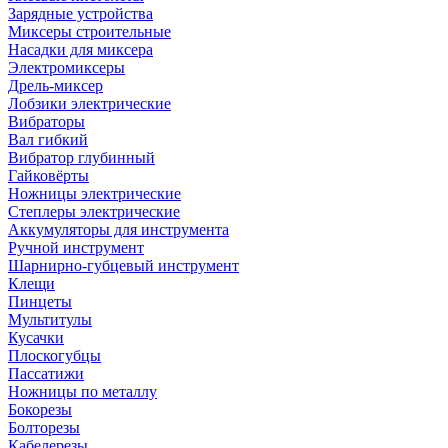
Зарядные устройства
Миксеры строительные
Насадки для миксера
Электромиксеры
Дрель-миксер
Лобзики электрические
Вибраторы
Вал гибкий
Вибратор глубинный
Гайковёрты
Ножницы электрические
Степлеры электрические
Аккумуляторы для инструмента
Ручной инструмент
Шарнирно-губцевый инструмент
Клещи
Пинцеты
Мультитулы
Кусачки
Плоскогубцы
Пассатижи
Ножницы по металлу
Бокорезы
Болторезы
Кабелерезы