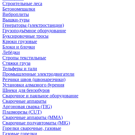
Строительные леса
Бетономешалки
Виброплиты
Вышки-туры
Генераторы (электростанции)
Грузоподъёмное оборудование
Буксировочные тросы
Крюки грузовые
Блоки и блочки
Лебёдки
Стропы текстильные
Стяжки груза
Тельферы и тали
Промышленные электродвигатели
Резчики швов (швонарезчики)
Установки алмазного бурения
Шнеки для бензобуров
Сварочное и паяльное оборудование
Сварочные аппараты
Аргоновая сварка (TIG)
Плазморезы (CUT)
Сварочные аппараты (MMA)
Сварочные полуавтоматы (MIG)
Горелки сварочные, газовые
Газовые горелки