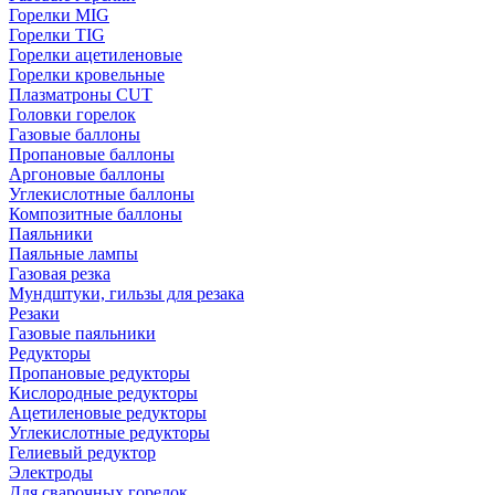
Горелки MIG
Горелки TIG
Горелки ацетиленовые
Горелки кровельные
Плазматроны CUT
Головки горелок
Газовые баллоны
Пропановые баллоны
Аргоновые баллоны
Углекислотные баллоны
Композитные баллоны
Паяльники
Паяльные лампы
Газовая резка
Мундштуки, гильзы для резака
Резаки
Газовые паяльники
Редукторы
Пропановые редукторы
Кислородные редукторы
Ацетиленовые редукторы
Углекислотные редукторы
Гелиевый редуктор
Электроды
Для сварочных горелок