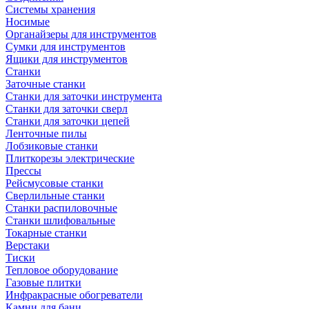
Системы хранения
Носимые
Органайзеры для инструментов
Сумки для инструментов
Ящики для инструментов
Станки
Заточные станки
Станки для заточки инструмента
Станки для заточки сверл
Станки для заточки цепей
Ленточные пилы
Лобзиковые станки
Плиткорезы электрические
Прессы
Рейсмусовые станки
Сверлильные станки
Станки распиловочные
Станки шлифовальные
Токарные станки
Верстаки
Тиски
Тепловое оборудование
Газовые плитки
Инфракрасные обогреватели
Камни для бани