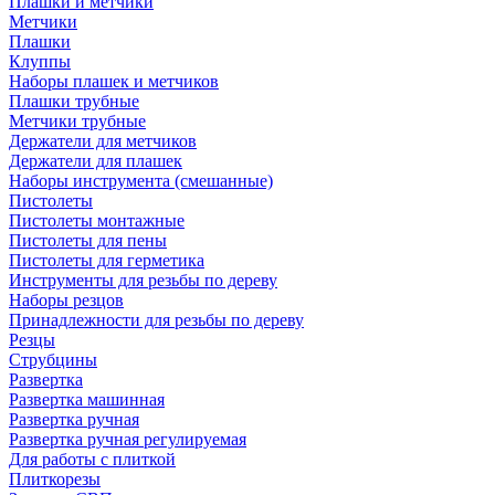
Плашки и метчики
Метчики
Плашки
Клуппы
Наборы плашек и метчиков
Плашки трубные
Метчики трубные
Держатели для метчиков
Держатели для плашек
Наборы инструмента (смешанные)
Пистолеты
Пистолеты монтажные
Пистолеты для пены
Пистолеты для герметика
Инструменты для резьбы по дереву
Наборы резцов
Принадлежности для резьбы по дереву
Резцы
Струбцины
Развертка
Развертка машинная
Развертка ручная
Развертка ручная регулируемая
Для работы с плиткой
Плиткорезы