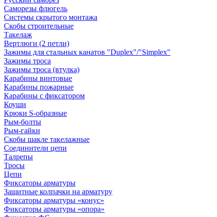
Саморезы флюгель
Системы скрытого монтажа
Скобы строительные
Такелаж
Вертлюги (2 петли)
Зажимы для стальных канатов "Duplex"/"Simplex"
Зажимы троса
Зажимы троса (втулка)
Карабины винтовые
Карабины пожарные
Карабины с фиксатором
Коуши
Крюки S-образные
Рым-болты
Рым-гайки
Скобы шакле такелажные
Соединители цепи
Талрепы
Тросы
Цепи
Фиксаторы арматуры
Защитные колпачки на арматуру
Фиксаторы арматуры «конус»
Фиксаторы арматуры «опора»