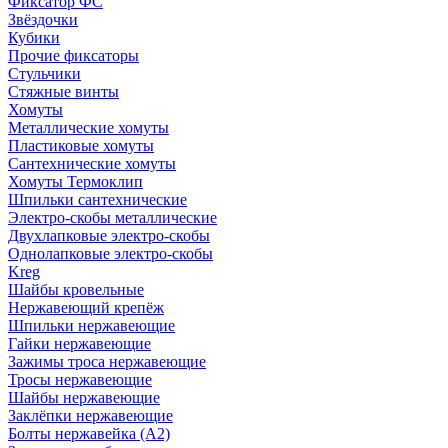
Фиксатор ФС
Звёздочки
Кубики
Прочие фиксаторы
Стульчики
Стяжные винты
Хомуты
Металлические хомуты
Пластиковые хомуты
Сантехнические хомуты
Хомуты Термоклип
Шпильки сантехнические
Электро-скобы металлические
Двухлапковые электро-скобы
Однолапковые электро-скобы
Kreg
Шайбы кровельные
Нержавеющий крепёж
Шпильки нержавеющие
Гайки нержавеющие
Зажимы троса нержавеющие
Тросы нержавеющие
Шайбы нержавеющие
Заклёпки нержавеющие
Болты нержавейка (А2)