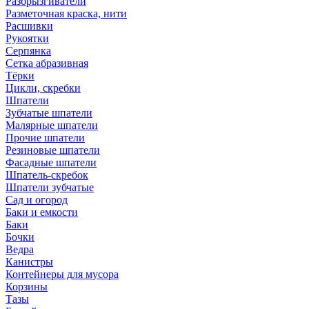
Разбрызгиватели
Разметочная краска, нити
Расшивки
Рукоятки
Серпянка
Сетка абразивная
Тёрки
Цикли, скребки
Шпатели
Зубчатые шпатели
Малярные шпатели
Прочие шпатели
Резиновые шпатели
Фасадные шпатели
Шпатель-скребок
Шпатели зубчатые
Сад и огород
Баки и емкости
Баки
Бочки
Ведра
Канистры
Контейнеры для мусора
Корзины
Тазы