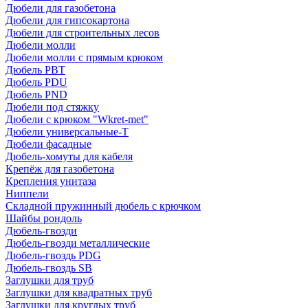
Дюбели для газобетона
Дюбели для гипсокартона
Дюбели для строительных лесов
Дюбели молли
Дюбели молли с прямым крюком
Дюбель PBT
Дюбель PDU
Дюбель PND
Дюбели под стяжку
Дюбели с крюком "Wkret-met"
Дюбели универсальные-Т
Дюбели фасадные
Дюбель-хомуты для кабеля
Крепёж для газобетона
Крепления унитаза
Ниппели
Складной пружинный дюбель с крючком
Шайбы рондоль
Дюбель-гвозди
Дюбель-гвозди металлические
Дюбель-гвоздь PDG
Дюбель-гвоздь SB
Заглушки для труб
Заглушки для квадратных труб
Заглушки для круглых труб