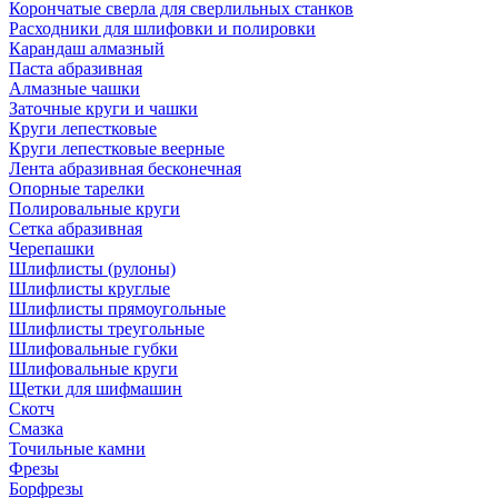
Корончатые сверла для сверлильных станков
Расходники для шлифовки и полировки
Карандаш алмазный
Паста абразивная
Алмазные чашки
Заточные круги и чашки
Круги лепестковые
Круги лепестковые веерные
Лента абразивная бесконечная
Опорные тарелки
Полировальные круги
Сетка абразивная
Черепашки
Шлифлисты (рулоны)
Шлифлисты круглые
Шлифлисты прямоугольные
Шлифлисты треугольные
Шлифовальные губки
Шлифовальные круги
Щетки для шифмашин
Скотч
Смазка
Точильные камни
Фрезы
Борфрезы