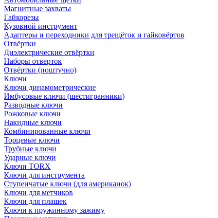
Магнитные захваты
Гайкорезы
Кузовной инструмент
Адаптеры и переходники для трещёток и гайковёртов
Отвёртки
Диэлектрические отвёртки
Наборы отверток
Отвёртки (поштучно)
Ключи
Ключи динамометрические
Имбусовые ключи (шестигранники)
Разводные ключи
Рожковые ключи
Накидные ключи
Комбинированные ключи
Торцевые ключи
Трубные ключи
Ударные ключи
Ключи TORX
Ключи для инструмента
Ступенчатые ключи (для американок)
Ключи для метчиков
Ключи для плашек
Ключи к пружинному зажиму