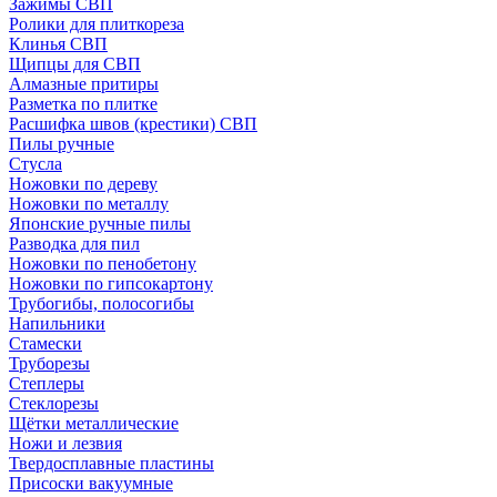
Зажимы СВП
Ролики для плиткореза
Клинья СВП
Щипцы для СВП
Алмазные притиры
Разметка по плитке
Расшифка швов (крестики) СВП
Пилы ручные
Стусла
Ножовки по дереву
Ножовки по металлу
Японские ручные пилы
Разводка для пил
Ножовки по пенобетону
Ножовки по гипсокартону
Трубогибы, полосогибы
Напильники
Стамески
Труборезы
Степлеры
Стеклорезы
Щётки металлические
Ножи и лезвия
Твердосплавные пластины
Присоски вакуумные