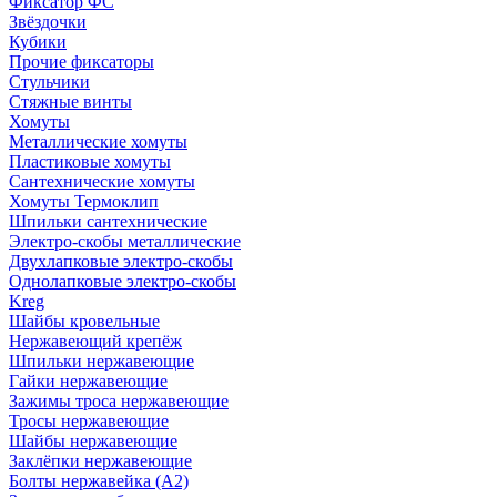
Фиксатор ФС
Звёздочки
Кубики
Прочие фиксаторы
Стульчики
Стяжные винты
Хомуты
Металлические хомуты
Пластиковые хомуты
Сантехнические хомуты
Хомуты Термоклип
Шпильки сантехнические
Электро-скобы металлические
Двухлапковые электро-скобы
Однолапковые электро-скобы
Kreg
Шайбы кровельные
Нержавеющий крепёж
Шпильки нержавеющие
Гайки нержавеющие
Зажимы троса нержавеющие
Тросы нержавеющие
Шайбы нержавеющие
Заклёпки нержавеющие
Болты нержавейка (А2)