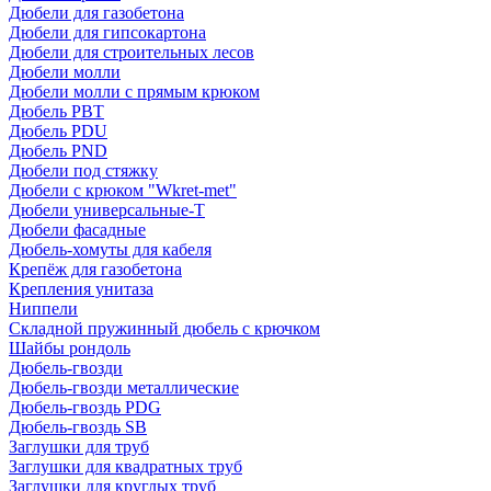
Дюбели для газобетона
Дюбели для гипсокартона
Дюбели для строительных лесов
Дюбели молли
Дюбели молли с прямым крюком
Дюбель PBT
Дюбель PDU
Дюбель PND
Дюбели под стяжку
Дюбели с крюком "Wkret-met"
Дюбели универсальные-Т
Дюбели фасадные
Дюбель-хомуты для кабеля
Крепёж для газобетона
Крепления унитаза
Ниппели
Складной пружинный дюбель с крючком
Шайбы рондоль
Дюбель-гвозди
Дюбель-гвозди металлические
Дюбель-гвоздь PDG
Дюбель-гвоздь SB
Заглушки для труб
Заглушки для квадратных труб
Заглушки для круглых труб