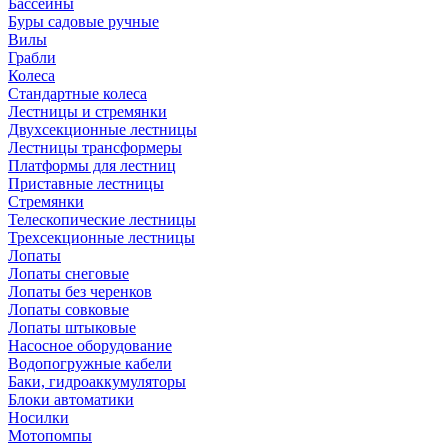
Бассейны
Буры садовые ручные
Вилы
Грабли
Колеса
Стандартные колеса
Лестницы и стремянки
Двухсекционные лестницы
Лестницы трансформеры
Платформы для лестниц
Приставные лестницы
Стремянки
Телескопические лестницы
Трехсекционные лестницы
Лопаты
Лопаты снеговые
Лопаты без черенков
Лопаты совковые
Лопаты штыковые
Насосное оборудование
Водопогружные кабели
Баки, гидроаккумуляторы
Блоки автоматики
Носилки
Мотопомпы