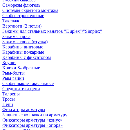
Саморезы флюгель
Системы скрытого монтажа
Скобы строительные
Такелаж
Вертлюги (2 петли)
Зажимы для стальных канатов "Duplex"/"Simplex"
Зажимы троса
Зажимы троса (втулка)
Карабины винтовые
Карабины пожарные
Карабины с фиксатором
Коуши
Крюки S-образные
Рым-болты
Рым-гайки
Скобы шакле такелажные
Соединители цепи
Талрепы
Тросы
Цепи
Фиксаторы арматуры
Защитные колпачки на арматуру
Фиксаторы арматуры «конус»
Фиксаторы арматуры «опора»