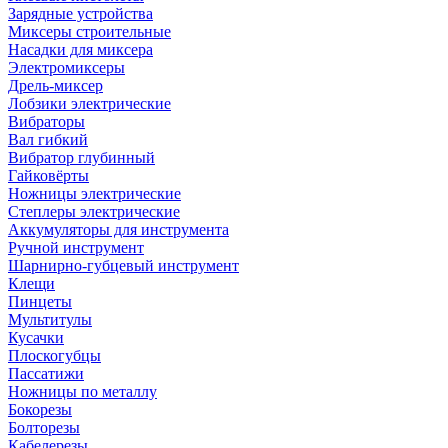
Зарядные устройства
Миксеры строительные
Насадки для миксера
Электромиксеры
Дрель-миксер
Лобзики электрические
Вибраторы
Вал гибкий
Вибратор глубинный
Гайковёрты
Ножницы электрические
Степлеры электрические
Аккумуляторы для инструмента
Ручной инструмент
Шарнирно-губцевый инструмент
Клещи
Пинцеты
Мультитулы
Кусачки
Плоскогубцы
Пассатижи
Ножницы по металлу
Бокорезы
Болторезы
Кабелерезы