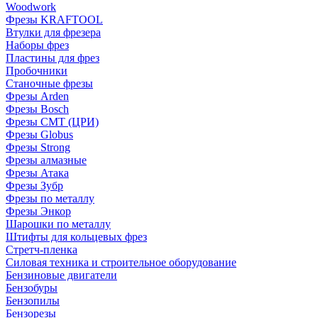
Woodwork
Фрезы KRAFTOOL
Втулки для фрезера
Наборы фрез
Пластины для фрез
Пробочники
Станочные фрезы
Фрезы Arden
Фрезы Bosch
Фрезы CMT (ЦРИ)
Фрезы Globus
Фрезы Strong
Фрезы алмазные
Фрезы Атака
Фрезы Зубр
Фрезы по металлу
Фрезы Энкор
Шарошки по металлу
Штифты для кольцевых фрез
Стретч-пленка
Силовая техника и строительное оборудование
Бензиновые двигатели
Бензобуры
Бензопилы
Бензорезы