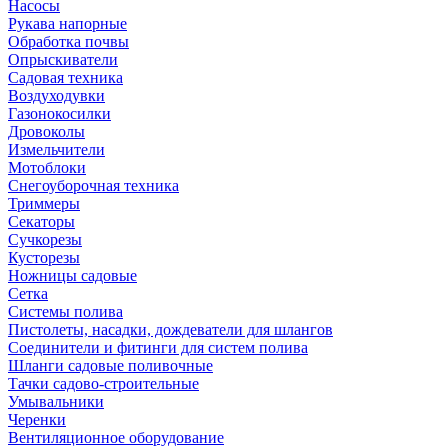
Насосы
Рукава напорные
Обработка почвы
Опрыскиватели
Садовая техника
Воздуходувки
Газонокосилки
Дровоколы
Измельчители
Мотоблоки
Снегоуборочная техника
Триммеры
Секаторы
Сучкорезы
Кусторезы
Ножницы садовые
Сетка
Системы полива
Пистолеты, насадки, дождеватели для шлангов
Соединители и фитинги для систем полива
Шланги садовые поливочные
Тачки садово-строительные
Умывальники
Черенки
Вентиляционное оборудование