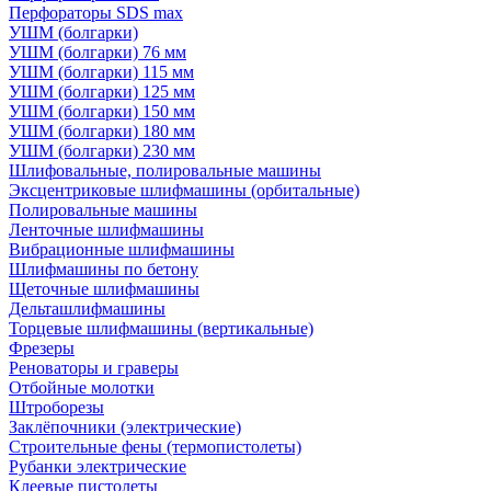
Перфораторы SDS max
УШМ (болгарки)
УШМ (болгарки) 76 мм
УШМ (болгарки) 115 мм
УШМ (болгарки) 125 мм
УШМ (болгарки) 150 мм
УШМ (болгарки) 180 мм
УШМ (болгарки) 230 мм
Шлифовальные, полировальные машины
Эксцентриковые шлифмашины (орбитальные)
Полировальные машины
Ленточные шлифмашины
Вибрационные шлифмашины
Шлифмашины по бетону
Щеточные шлифмашины
Дельташлифмашины
Торцевые шлифмашины (вертикальные)
Фрезеры
Реноваторы и граверы
Отбойные молотки
Штроборезы
Заклёпочники (электрические)
Строительные фены (термопистолеты)
Рубанки электрические
Клеевые пистолеты