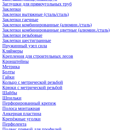
Заглушки для прямоугольных труб
Заклепки
Заклепки вытяжные (сталь/сталь)
Заклепки гаечные
Заклепки комбинированные (алюмин./сталь)
Заклепки комбинированные цветные (алюмин./сталь)
Заклепки резьбовые
Заклепки шестигранные
Пружинный узел сила
Кляймеры
Крепления для строительных лесов
Кронштейны
Метрика
Болты
Гайки
Кольцо с метрической резьбой
Крюки с метрической резьбой
Шайбы
Шпильки
Перфорированный крепеж
Полоса монтажная
Анкерная пластина
Крепёжные уголки
Перфолента
Подвес прямой для профилей