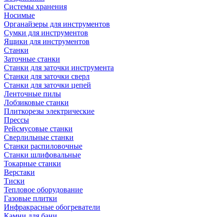
Системы хранения
Носимые
Органайзеры для инструментов
Сумки для инструментов
Ящики для инструментов
Станки
Заточные станки
Станки для заточки инструмента
Станки для заточки сверл
Станки для заточки цепей
Ленточные пилы
Лобзиковые станки
Плиткорезы электрические
Прессы
Рейсмусовые станки
Сверлильные станки
Станки распиловочные
Станки шлифовальные
Токарные станки
Верстаки
Тиски
Тепловое оборудование
Газовые плитки
Инфракрасные обогреватели
Камни для бани