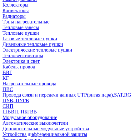
Коллекторы
Конвекторы
Радиаторы
Тэны нагревательные
Тепловые завесы
Тепловые пушки
Газовые тепловые пушки
Дизельные тепловые пушки
Электрические тепловые пушки
Тепловентиляторы
Электрика и свет
Кабель, провод
ВВГ
КГ
Нагревательные провода
ПВС
Провода связи и передачи данных UTP(витая пара),SAT,RG
ПУВ, ПУГВ
СИП
ШВВП, ПБГВВ
Модульное оборудование
Автоматические выключатели
Дополнительные модульные устройства
Устройства дифференциальной защиты
Заказные позиции