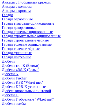
Анкеры с Г-образным крюком
Анкеры с кольцом
Анкеры с крюком
Гвозди
Гвозди барабанные
Гвозди винтовые оцинкованные
Гвозди декоративные
Гвозди ершеные оцинкованные
Гвозди строительные оцинкованные
Гвозди строительные чёрные
Гвозди толевые оцинкованные
Гвозди толевые чёрные
Гвозди финишные
Гвозди шиферные
Дюбели
Дюбели тип К (Ёжики)
Дюбели 4BS-K (Белые)
Дюбели N
Дюбели Fischer
Дюбели KPR "Wkret-met"
Дюбели KPR-Х усиленные
Дюбель кровельный винтовой
Дюбели U
Дюбели Г-образные "Wkret-met"
Дюбели грибы