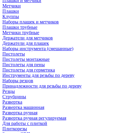
Плашки и метчики
Метчики
Плашки
Клуппы
Наборы плашек и метчиков
Плашки трубные
Метчики трубные
Держатели для метчиков
Держатели для плашек
Наборы инструмента (смешанные)
Пистолеты
Пистолеты монтажные
Пистолеты для пены
Пистолеты для герметика
Инструменты для резьбы по дереву
Наборы резцов
Принадлежности для резьбы по дереву
Резцы
Струбцины
Развертка
Развертка машинная
Развертка ручная
Развертка ручная регулируемая
Для работы с плиткой
Плиткорезы