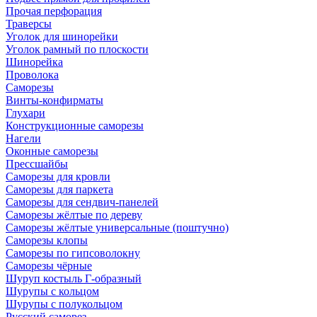
Прочая перфорация
Траверсы
Уголок для шинорейки
Уголок рамный по плоскости
Шинорейка
Проволока
Саморезы
Винты-конфирматы
Глухари
Конструкционные саморезы
Нагели
Оконные саморезы
Прессшайбы
Саморезы для кровли
Саморезы для паркета
Саморезы для сендвич-панелей
Саморезы жёлтые по дереву
Саморезы жёлтые универсальные (поштучно)
Саморезы клопы
Саморезы по гипсоволокну
Саморезы чёрные
Шуруп костыль Г-образный
Шурупы с кольцом
Шурупы с полукольцом
Русский саморез