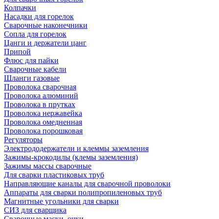
Колпачки
Насадки для горелок
Сварочные наконечники
Сопла для горелок
Цанги и держатели цанг
Припой
Флюс для пайки
Сварочные кабели
Шланги газовые
Проволока сварочная
Проволока алюминий
Проволока в прутках
Проволока нержавейка
Проволока омедненная
Проволока порошковая
Регуляторы
Электрододержатели и клеммы заземления
Зажимы-крокодилы (клемы заземления)
Зажимы массы сварочные
Для сварки пластиковых труб
Направляющие каналы для сварочной проволоки
Аппараты для сварки полипропиленовых труб
Магнитные угольники для сварки
СИЗ для сварщика
Сварочные маски, очки