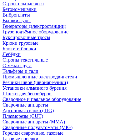
Строительные леса
Бетономешалки
Виброплиты
Вышки-туры
Генераторы (электростанции)
Грузоподъёмное оборудование
Буксировочные тросы
Крюки грузовые
Блоки и блочки
Лебёдки
Стропы текстильные
Стяжки груза
Тельферы и тали
Промышленные электродвигатели
Резчики швов (швонарезчики)
Установки алмазного бурения
Шнеки для бензобуров
Сварочное и паяльное оборудование
Сварочные аппараты
Аргоновая сварка (TIG)
Плазморезы (CUT)
Сварочные аппараты (MMA)
Сварочные полуавтоматы (MIG)
Горелки сварочные, газовые
Газовые горелки