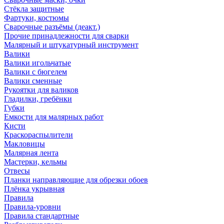
Стёкла защитные
Фартуки, костюмы
Сварочные разъёмы (деакт.)
Прочие принадлежности для сварки
Малярный и штукатурный инструмент
Валики
Валики игольчатые
Валики с бюгелем
Валики сменные
Рукоятки для валиков
Гладилки, гребёнки
Губки
Емкости для малярных работ
Кисти
Краскораспылители
Макловицы
Малярная лента
Мастерки, кельмы
Отвесы
Планки направляющие для обрезки обоев
Плёнка укрывная
Правила
Правила-уровни
Правила стандартные