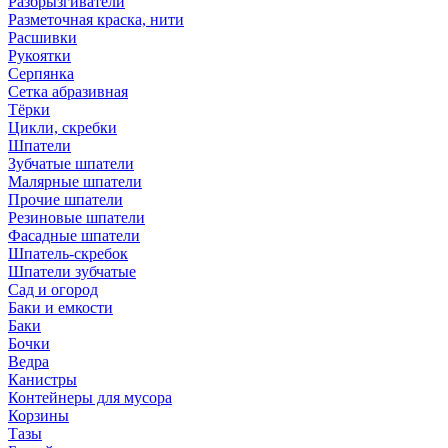
Разбрызгиватели
Разметочная краска, нити
Расшивки
Рукоятки
Серпянка
Сетка абразивная
Тёрки
Цикли, скребки
Шпатели
Зубчатые шпатели
Малярные шпатели
Прочие шпатели
Резиновые шпатели
Фасадные шпатели
Шпатель-скребок
Шпатели зубчатые
Сад и огород
Баки и емкости
Баки
Бочки
Ведра
Канистры
Контейнеры для мусора
Корзины
Тазы