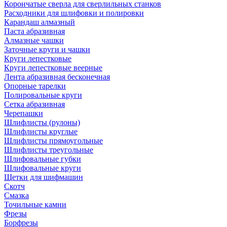
Корончатые сверла для сверлильных станков
Расходники для шлифовки и полировки
Карандаш алмазный
Паста абразивная
Алмазные чашки
Заточные круги и чашки
Круги лепестковые
Круги лепестковые веерные
Лента абразивная бесконечная
Опорные тарелки
Полировальные круги
Сетка абразивная
Черепашки
Шлифлисты (рулоны)
Шлифлисты круглые
Шлифлисты прямоугольные
Шлифлисты треугольные
Шлифовальные губки
Шлифовальные круги
Щетки для шифмашин
Скотч
Смазка
Точильные камни
Фрезы
Борфрезы