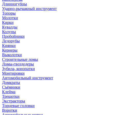
Длинногубцы
Ударно-рычажный инструмент
Топоры
Молотки
Кирки
Кувалды
Колуны
Пробойники
Ледорубы
Киянки
Кернеры
Выколотки
Строительные ломы
Ломы-гвоздодеры
Зубила, конопатки
Монтировки
Автомобильный инструмент
Домкраты
Съёмники
Клейма
Трещотки
Экстракторы
Торцевые головки
Воротки
Автомобильные щетки