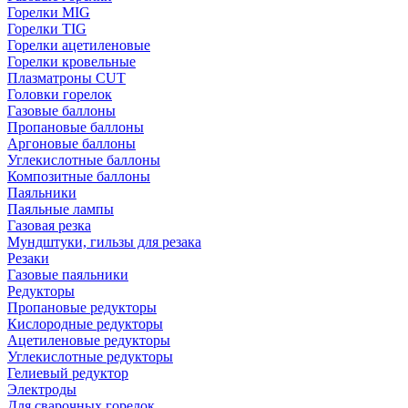
Горелки MIG
Горелки TIG
Горелки ацетиленовые
Горелки кровельные
Плазматроны CUT
Головки горелок
Газовые баллоны
Пропановые баллоны
Аргоновые баллоны
Углекислотные баллоны
Композитные баллоны
Паяльники
Паяльные лампы
Газовая резка
Мундштуки, гильзы для резака
Резаки
Газовые паяльники
Редукторы
Пропановые редукторы
Кислородные редукторы
Ацетиленовые редукторы
Углекислотные редукторы
Гелиевый редуктор
Электроды
Для сварочных горелок