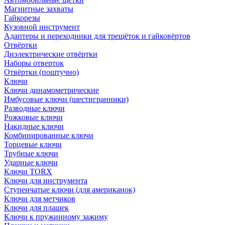
Магнитные захваты
Гайкорезы
Кузовной инструмент
Адаптеры и переходники для трещёток и гайковёртов
Отвёртки
Диэлектрические отвёртки
Наборы отверток
Отвёртки (поштучно)
Ключи
Ключи динамометрические
Имбусовые ключи (шестигранники)
Разводные ключи
Рожковые ключи
Накидные ключи
Комбинированные ключи
Торцевые ключи
Трубные ключи
Ударные ключи
Ключи TORX
Ключи для инструмента
Ступенчатые ключи (для американок)
Ключи для метчиков
Ключи для плашек
Ключи к пружинному зажиму