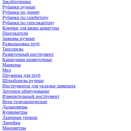
Заклёпочники
Рубанки ручные
Рубанки по дереву
Рубанки по газобетону
Рубанки по гипсокартону
Крючки для вязки арматуры
Просекатели
Зажимы ручные
Развальцовка труб
Тросорезы
Разметочный инструмент
Карандаши разметочные
Маркеры
Мел
Пружины для труб
Штроборезы ручные
Инструменты для укладки ламината
Заточное оборудование
Измерительный инструмент
Вехи телескопические
Дальномеры
Курвиметры
Лазерные уровни
Линейки
Манометры