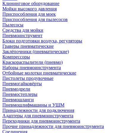
Клининговое оборудование
Мойки высокого давления
Приспособления для моек
Приспособления для пылесосов
Пылесосы
Средства для мойки
Пневмоинструмент
Блоки подготовки воздуха, регуляторы
Граверы пневматические
Заклёпочники (пневматические)
Компрессоры
Краскораспылители (пневмо)
Наборы пневмоинструмента
Отбойные молотки пневматические
Пистолеты продувочные
Пневмогайковёрты
Пневмодрели
Пневмостеплеры
Пневмошланги
Пневмошлифмашины и УШМ
Принадлежности для подключения
Адаптеры для пневмоинструмента
Переходники для пневмоинструмента
Прочие принадлежности для пневмоинструмента
Соединения