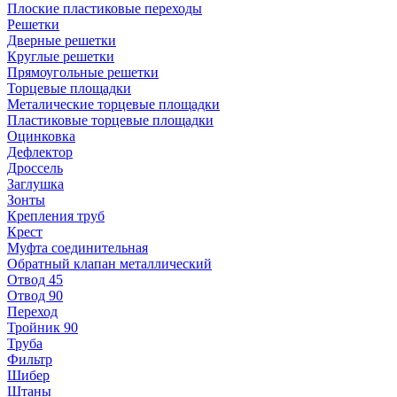
Плоские пластиковые переходы
Решетки
Дверные решетки
Круглые решетки
Прямоугольные решетки
Торцевые площадки
Металические торцевые площадки
Пластиковые торцевые площадки
Оцинковка
Дефлектор
Дроссель
Заглушка
Зонты
Крепления труб
Крест
Муфта соединительная
Обратный клапан металлический
Отвод 45
Отвод 90
Переход
Тройник 90
Труба
Фильтр
Шибер
Штаны