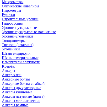
Микрометры
Оптические нивелиры
Пирометры
Рулетки
Строительные уровни
Гидроуровни
Уровни пузырьковые
Уровни пузырьковые магнитные
Уровни-угольники
Толщиномеры
Треноги (штативы)
Угольники
Штангенциркули
Щупы измерительные
Измерители влажности
Крепёж
Анкеры
Анкер клин
Анкерные болты
Анкерные болты с гайкой
Анкеры двухраспорные
Анкеры клиновые
Анкеры латунные (цанга)
Анкеры металлические
Анкеры рамные