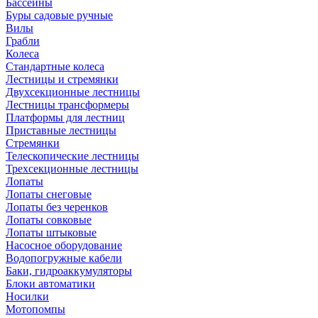
Бассейны
Буры садовые ручные
Вилы
Грабли
Колеса
Стандартные колеса
Лестницы и стремянки
Двухсекционные лестницы
Лестницы трансформеры
Платформы для лестниц
Приставные лестницы
Стремянки
Телескопические лестницы
Трехсекционные лестницы
Лопаты
Лопаты снеговые
Лопаты без черенков
Лопаты совковые
Лопаты штыковые
Насосное оборудование
Водопогружные кабели
Баки, гидроаккумуляторы
Блоки автоматики
Носилки
Мотопомпы