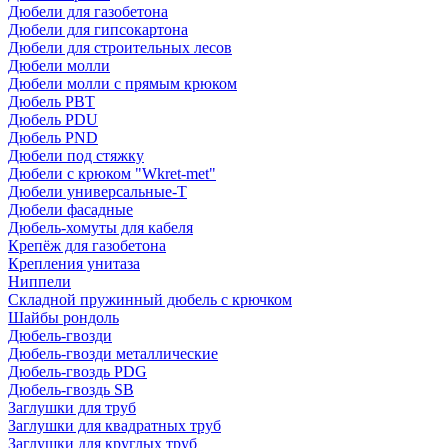
Дюбели для газобетона
Дюбели для гипсокартона
Дюбели для строительных лесов
Дюбели молли
Дюбели молли с прямым крюком
Дюбель PBT
Дюбель PDU
Дюбель PND
Дюбели под стяжку
Дюбели с крюком "Wkret-met"
Дюбели универсальные-Т
Дюбели фасадные
Дюбель-хомуты для кабеля
Крепёж для газобетона
Крепления унитаза
Ниппели
Складной пружинный дюбель с крючком
Шайбы рондоль
Дюбель-гвозди
Дюбель-гвозди металлические
Дюбель-гвоздь PDG
Дюбель-гвоздь SB
Заглушки для труб
Заглушки для квадратных труб
Заглушки для круглых труб