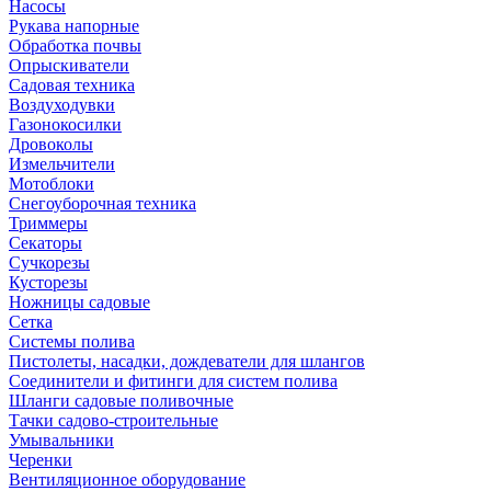
Насосы
Рукава напорные
Обработка почвы
Опрыскиватели
Садовая техника
Воздуходувки
Газонокосилки
Дровоколы
Измельчители
Мотоблоки
Снегоуборочная техника
Триммеры
Секаторы
Сучкорезы
Кусторезы
Ножницы садовые
Сетка
Системы полива
Пистолеты, насадки, дождеватели для шлангов
Соединители и фитинги для систем полива
Шланги садовые поливочные
Тачки садово-строительные
Умывальники
Черенки
Вентиляционное оборудование