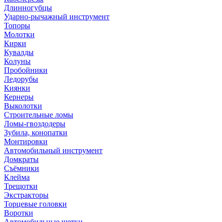
Длинногубцы
Ударно-рычажный инструмент
Топоры
Молотки
Кирки
Кувалды
Колуны
Пробойники
Ледорубы
Киянки
Кернеры
Выколотки
Строительные ломы
Ломы-гвоздодеры
Зубила, конопатки
Монтировки
Автомобильный инструмент
Домкраты
Съёмники
Клейма
Трещотки
Экстракторы
Торцевые головки
Воротки
Автомобильные щетки