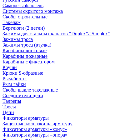
Саморезы флюгель
Системы скрытого монтажа
Скобы строительные
Такелаж
Вертлюги (2 петли)
Зажимы для стальных канатов "Duplex"/"Simplex"
Зажимы троса
Зажимы троса (втулка)
Карабины винтовые
Карабины пожарные
Карабины с фиксатором
Коуши
Крюки S-образные
Рым-болты
Рым-гайки
Скобы шакле такелажные
Соединители цепи
Талрепы
Тросы
Цепи
Фиксаторы арматуры
Защитные колпачки на арматуру
Фиксаторы арматуры «конус»
Фиксаторы арматуры «опора»