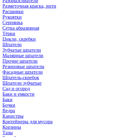
Разбрызгиватели
Разметочная краска, нити
Расшивки
Рукоятки
Серпянка
Сетка абразивная
Тёрки
Цикли, скребки
Шпатели
Зубчатые шпатели
Малярные шпатели
Прочие шпатели
Резиновые шпатели
Фасадные шпатели
Шпатель-скребок
Шпатели зубчатые
Сад и огород
Баки и емкости
Баки
Бочки
Ведра
Канистры
Контейнеры для мусора
Корзины
Тазы