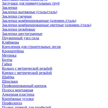
Заглушки для прямоугольных труб
Заклепки
Заклепки вытяжные (сталь/сталь)
Заклепки гаечные
Заклепки комбинированные (алюмин./сталь)
Заклепки комбинированные цветные (алюмин./сталь)
Заклепки резьбовые
Заклепки шестигранные
Пружинный узел сила
Кляймеры
Крепления для строительных лесов
Кронштейны
Метрика
Болты
Гайки
Кольцо с метрической резьбой
Крюки с метрической резьбой
Шайбы
Шпильки
Перфорированный крепеж
Полоса монтажная
Анкерная пластина
Крепёжные уголки
Перфолента
Подвес прямой для профилей