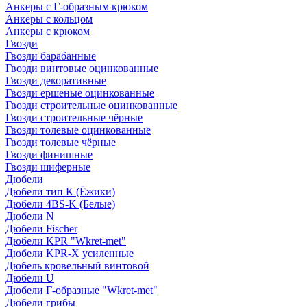
Анкеры с Г-образным крюком
Анкеры с кольцом
Анкеры с крюком
Гвозди
Гвозди барабанные
Гвозди винтовые оцинкованные
Гвозди декоративные
Гвозди ершеные оцинкованные
Гвозди строительные оцинкованные
Гвозди строительные чёрные
Гвозди толевые оцинкованные
Гвозди толевые чёрные
Гвозди финишные
Гвозди шиферные
Дюбели
Дюбели тип К (Ёжики)
Дюбели 4BS-K (Белые)
Дюбели N
Дюбели Fischer
Дюбели KPR "Wkret-met"
Дюбели KPR-Х усиленные
Дюбель кровельный винтовой
Дюбели U
Дюбели Г-образные "Wkret-met"
Дюбели грибы