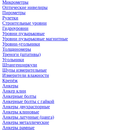
Микрометры
Оптические нивелиры
Пирометры
Рулетки
Строительные уровни
Гидроуровни
Уровни пузырьковые
Уровни пузырьковые магнитные
Уровни-угольники
Толщиномеры
Треноги (штативы)
Угольники
Штангенциркули
Щупы измерительные
Измерители влажности
Крепёж
Анкеры
Анкер клин
Анкерные болты
Анкерные болты с гайкой
Анкеры двухраспорные
Анкеры клиновые
Анкеры латунные (цанга)
Анкеры металлические
Анкеры рамные