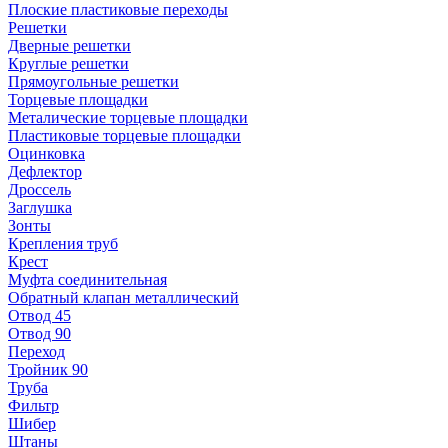
Плоские пластиковые переходы
Решетки
Дверные решетки
Круглые решетки
Прямоугольные решетки
Торцевые площадки
Металические торцевые площадки
Пластиковые торцевые площадки
Оцинковка
Дефлектор
Дроссель
Заглушка
Зонты
Крепления труб
Крест
Муфта соединительная
Обратный клапан металлический
Отвод 45
Отвод 90
Переход
Тройник 90
Труба
Фильтр
Шибер
Штаны