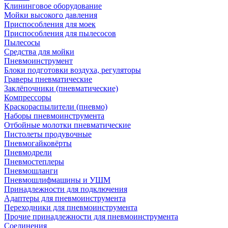
Клининговое оборудование
Мойки высокого давления
Приспособления для моек
Приспособления для пылесосов
Пылесосы
Средства для мойки
Пневмоинструмент
Блоки подготовки воздуха, регуляторы
Граверы пневматические
Заклёпочники (пневматические)
Компрессоры
Краскораспылители (пневмо)
Наборы пневмоинструмента
Отбойные молотки пневматические
Пистолеты продувочные
Пневмогайковёрты
Пневмодрели
Пневмостеплеры
Пневмошланги
Пневмошлифмашины и УШМ
Принадлежности для подключения
Адаптеры для пневмоинструмента
Переходники для пневмоинструмента
Прочие принадлежности для пневмоинструмента
Соединения