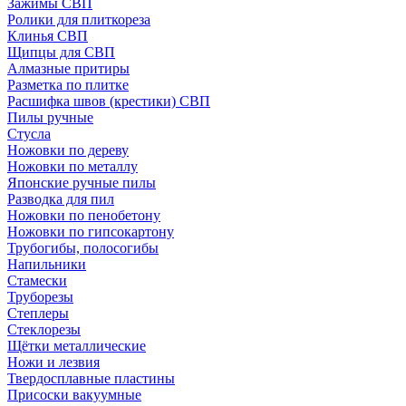
Зажимы СВП
Ролики для плиткореза
Клинья СВП
Щипцы для СВП
Алмазные притиры
Разметка по плитке
Расшифка швов (крестики) СВП
Пилы ручные
Стусла
Ножовки по дереву
Ножовки по металлу
Японские ручные пилы
Разводка для пил
Ножовки по пенобетону
Ножовки по гипсокартону
Трубогибы, полосогибы
Напильники
Стамески
Труборезы
Степлеры
Стеклорезы
Щётки металлические
Ножи и лезвия
Твердосплавные пластины
Присоски вакуумные