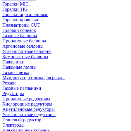
Горелки MIG
Горелки TIG
Горелки ацетиленовые
Горелки кровельные
Плазматроны CUT
Головки горелок
Газовые баллоны
Пропановые баллоны
Аргоновые баллоны
Углекислотные баллоны
Композитные баллоны
Паяльники
Паяльные лампы
Газовая резка
Мундштуки, гильзы для резака
Резаки
Газовые паяльники
Редукторы
Пропановые редукторы
Кислородные редукторы
Ацетиленовые редукторы
Углекислотные редукторы
Гелиевый редуктор
Электроды
Для сварочных горелок