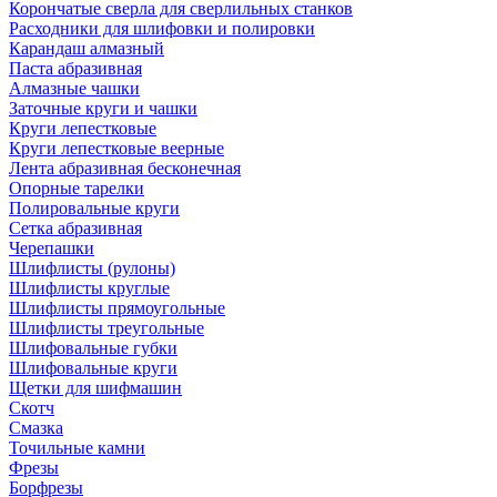
Корончатые сверла для сверлильных станков
Расходники для шлифовки и полировки
Карандаш алмазный
Паста абразивная
Алмазные чашки
Заточные круги и чашки
Круги лепестковые
Круги лепестковые веерные
Лента абразивная бесконечная
Опорные тарелки
Полировальные круги
Сетка абразивная
Черепашки
Шлифлисты (рулоны)
Шлифлисты круглые
Шлифлисты прямоугольные
Шлифлисты треугольные
Шлифовальные губки
Шлифовальные круги
Щетки для шифмашин
Скотч
Смазка
Точильные камни
Фрезы
Борфрезы