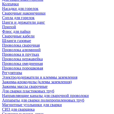
Колпачки
Насадки для горелок
Сварочные наконечники
Сопла для горелок
Цанги и держатели цанг
Припой
Флюс для пайки
Сварочные кабели
Шланги газовые
Проволока сварочная
Проволока алюминий
Проволока в прутках
Проволока нержавейка
Проволока омедненная
Проволока порошковая
Регуляторы
Электрододержатели и клеммы заземления
Зажимы-крокодилы (клемы заземления)
Зажимы массы сварочные
Для сварки пластиковых труб
Направляющие каналы для сварочной проволоки
Аппараты для сварки полипропиленовых труб
Магнитные угольники для сварки
СИЗ для сварщика
Сварочные маски, очки