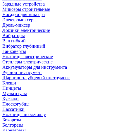
Зарядные устройства
Миксеры строительные
Насадки для миксера
Электромиксеры
Дрель-миксер
Лобзики электрические
Вибраторы
Вал гибкий
Вибратор глубинный
Гайковёрты
Ножницы электрические
Степлеры электрические
Аккумуляторы для инструмента
Ручной инструмент
Шарнирно-губцевый инструмент
Клещи
Пинцеты
Мультитулы
Кусачки
Плоскогубцы
Пассатижи
Ножницы по металлу
Бокорезы
Болторезы
Кабелерезы