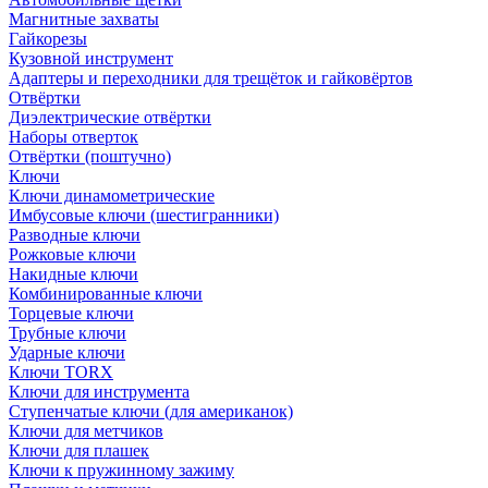
Магнитные захваты
Гайкорезы
Кузовной инструмент
Адаптеры и переходники для трещёток и гайковёртов
Отвёртки
Диэлектрические отвёртки
Наборы отверток
Отвёртки (поштучно)
Ключи
Ключи динамометрические
Имбусовые ключи (шестигранники)
Разводные ключи
Рожковые ключи
Накидные ключи
Комбинированные ключи
Торцевые ключи
Трубные ключи
Ударные ключи
Ключи TORX
Ключи для инструмента
Ступенчатые ключи (для американок)
Ключи для метчиков
Ключи для плашек
Ключи к пружинному зажиму