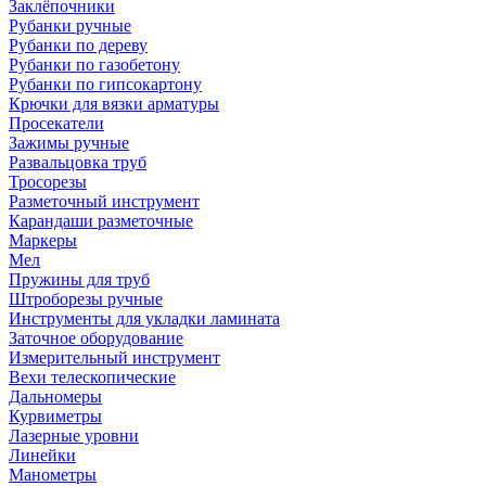
Заклёпочники
Рубанки ручные
Рубанки по дереву
Рубанки по газобетону
Рубанки по гипсокартону
Крючки для вязки арматуры
Просекатели
Зажимы ручные
Развальцовка труб
Тросорезы
Разметочный инструмент
Карандаши разметочные
Маркеры
Мел
Пружины для труб
Штроборезы ручные
Инструменты для укладки ламината
Заточное оборудование
Измерительный инструмент
Вехи телескопические
Дальномеры
Курвиметры
Лазерные уровни
Линейки
Манометры