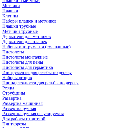
Плашки и метчики
Метчики
Плашки
Клуппы
Наборы плашек и метчиков
Плашки трубные
Метчики трубные
Держатели для метчиков
Держатели для плашек
Наборы инструмента (смешанные)
Пистолеты
Пистолеты монтажные
Пистолеты для пены
Пистолеты для герметика
Инструменты для резьбы по дереву
Наборы резцов
Принадлежности для резьбы по дереву
Резцы
Струбцины
Развертка
Развертка машинная
Развертка ручная
Развертка ручная регулируемая
Для работы с плиткой
Плиткорезы