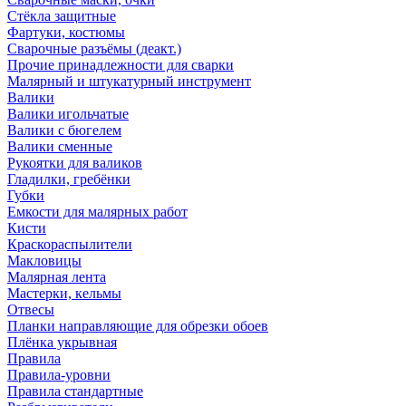
Стёкла защитные
Фартуки, костюмы
Сварочные разъёмы (деакт.)
Прочие принадлежности для сварки
Малярный и штукатурный инструмент
Валики
Валики игольчатые
Валики с бюгелем
Валики сменные
Рукоятки для валиков
Гладилки, гребёнки
Губки
Емкости для малярных работ
Кисти
Краскораспылители
Макловицы
Малярная лента
Мастерки, кельмы
Отвесы
Планки направляющие для обрезки обоев
Плёнка укрывная
Правила
Правила-уровни
Правила стандартные