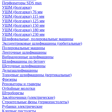
Перфораторы SDS max
УШМ (болгарки)
УШМ (болгарки) 76 мм
УШМ (болгарки) 115 мм
УШМ (болгарки) 125 мм
УШМ (болгарки) 150 мм
УШМ (болгарки) 180 мм
УШМ (болгарки) 230 мм
Шлифовальные, полировальные машины
Эксцентриковые шлифмашины (орбитальные)
Полировальные машины
Ленточные шлифмашины
Вибрационные шлифмашины
Шлифмашины по бетону
Щеточные шлифмашины
Дельташлифмашины
Торцевые шлифмашины (вертикальные)
Фрезеры
Реноваторы и граверы
Отбойные молотки
Штроборезы
Заклёпочники (электрические)
Строительные фены (термопистолеты)
Рубанки электрические
Клеевые пистолеты