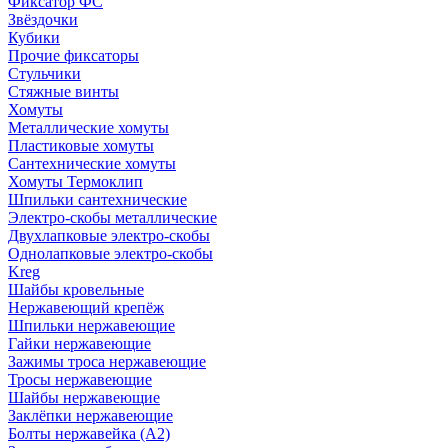
Фиксатор ФС
Звёздочки
Кубики
Прочие фиксаторы
Стульчики
Стяжные винты
Хомуты
Металлические хомуты
Пластиковые хомуты
Сантехнические хомуты
Хомуты Термоклип
Шпильки сантехнические
Электро-скобы металлические
Двухлапковые электро-скобы
Однолапковые электро-скобы
Kreg
Шайбы кровельные
Нержавеющий крепёж
Шпильки нержавеющие
Гайки нержавеющие
Зажимы троса нержавеющие
Тросы нержавеющие
Шайбы нержавеющие
Заклёпки нержавеющие
Болты нержавейка (А2)