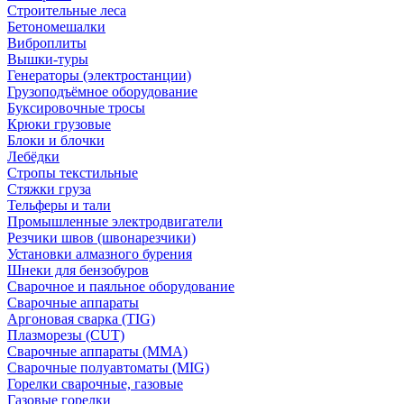
Строительные леса
Бетономешалки
Виброплиты
Вышки-туры
Генераторы (электростанции)
Грузоподъёмное оборудование
Буксировочные тросы
Крюки грузовые
Блоки и блочки
Лебёдки
Стропы текстильные
Стяжки груза
Тельферы и тали
Промышленные электродвигатели
Резчики швов (швонарезчики)
Установки алмазного бурения
Шнеки для бензобуров
Сварочное и паяльное оборудование
Сварочные аппараты
Аргоновая сварка (TIG)
Плазморезы (CUT)
Сварочные аппараты (MMA)
Сварочные полуавтоматы (MIG)
Горелки сварочные, газовые
Газовые горелки