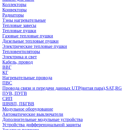
Коллекторы
Конвекторы
Радиаторы
Тэны нагревательные
Тепловые завесы
Тепловые пушки
Газовые тепловые пушки
Дизельные тепловые пушки
Электрические тепловые пушки
Тепловентиляторы
Электрика и свет
Кабель, провод
ВВГ
КГ
Нагревательные провода
ПВС
Провода связи и передачи данных UTP(витая пара),SAT,RG
ПУВ, ПУГВ
СИП
ШВВП, ПБГВВ
Модульное оборудование
Автоматические выключатели
Дополнительные модульные устройства
Устройства дифференциальной защиты
Заказные позиции