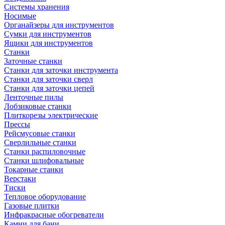
Системы хранения
Носимые
Органайзеры для инструментов
Сумки для инструментов
Ящики для инструментов
Станки
Заточные станки
Станки для заточки инструмента
Станки для заточки сверл
Станки для заточки цепей
Ленточные пилы
Лобзиковые станки
Плиткорезы электрические
Прессы
Рейсмусовые станки
Сверлильные станки
Станки распиловочные
Станки шлифовальные
Токарные станки
Верстаки
Тиски
Тепловое оборудование
Газовые плитки
Инфракрасные обогреватели
Камни для бани