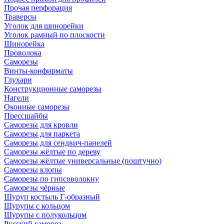
Прочая перфорация
Траверсы
Уголок для шинорейки
Уголок рамный по плоскости
Шинорейка
Проволока
Саморезы
Винты-конфирматы
Глухари
Конструкционные саморезы
Нагели
Оконные саморезы
Прессшайбы
Саморезы для кровли
Саморезы для паркета
Саморезы для сендвич-панелей
Саморезы жёлтые по дереву
Саморезы жёлтые универсальные (поштучно)
Саморезы клопы
Саморезы по гипсоволокну
Саморезы чёрные
Шуруп костыль Г-образный
Шурупы с кольцом
Шурупы с полукольцом
Русский саморез