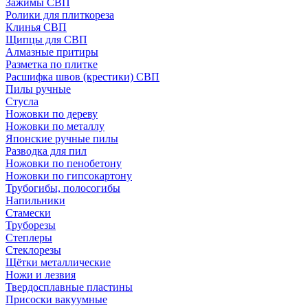
Зажимы СВП
Ролики для плиткореза
Клинья СВП
Щипцы для СВП
Алмазные притиры
Разметка по плитке
Расшифка швов (крестики) СВП
Пилы ручные
Стусла
Ножовки по дереву
Ножовки по металлу
Японские ручные пилы
Разводка для пил
Ножовки по пенобетону
Ножовки по гипсокартону
Трубогибы, полосогибы
Напильники
Стамески
Труборезы
Степлеры
Стеклорезы
Щётки металлические
Ножи и лезвия
Твердосплавные пластины
Присоски вакуумные