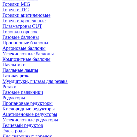
Горелки MIG
Горелки TIG
Горелки ацетиленовые
Горелки кровельные
Плазматроны CUT
Головки горелок
Газовые баллоны
Пропановые баллоны
Аргоновые баллоны
Углекислотные баллоны
Композитные баллоны
Паяльники
Паяльные лампы
Газовая резка
Мундштуки, гильзы для резака
Резаки
Газовые паяльники
Редукторы
Пропановые редукторы
Кислородные редукторы
Ацетиленовые редукторы
Углекислотные редукторы
Гелиевый редуктор
Электроды
Для сварочных горелок