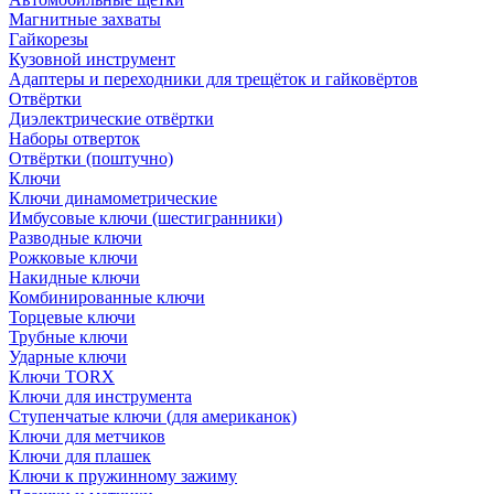
Магнитные захваты
Гайкорезы
Кузовной инструмент
Адаптеры и переходники для трещёток и гайковёртов
Отвёртки
Диэлектрические отвёртки
Наборы отверток
Отвёртки (поштучно)
Ключи
Ключи динамометрические
Имбусовые ключи (шестигранники)
Разводные ключи
Рожковые ключи
Накидные ключи
Комбинированные ключи
Торцевые ключи
Трубные ключи
Ударные ключи
Ключи TORX
Ключи для инструмента
Ступенчатые ключи (для американок)
Ключи для метчиков
Ключи для плашек
Ключи к пружинному зажиму