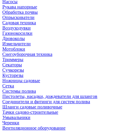
Насосы
Рукава напорные
Обработка почвы
Опрыскиватели
Садовая техника
Воздуходувки
Газонокосилки
Дровоколы
Измельчители
Мотоблоки
Снегоуборочная техника
Триммеры
Секаторы
Сучкорезы
Кусторезы
Ножницы садовые
Сетка
Системы полива
Пистолеты, насадки, дождеватели для шлангов
Соединители и фитинги для систем полива
Шланги садовые поливочные
Тачки садово-строительные
Умывальники
Черенки
Вентиляционное оборудование