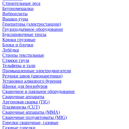
Строительные леса
Бетономешалки
Виброплиты
Вышки-туры
Генераторы (электростанции)
Грузоподъёмное оборудование
Буксировочные тросы
Крюки грузовые
Блоки и блочки
Лебёдки
Стропы текстильные
Стяжки груза
Тельферы и тали
Промышленные электродвигатели
Резчики швов (швонарезчики)
Установки алмазного бурения
Шнеки для бензобуров
Сварочное и паяльное оборудование
Сварочные аппараты
Аргоновая сварка (TIG)
Плазморезы (CUT)
Сварочные аппараты (MMA)
Сварочные полуавтоматы (MIG)
Горелки сварочные, газовые
Газовые горелки