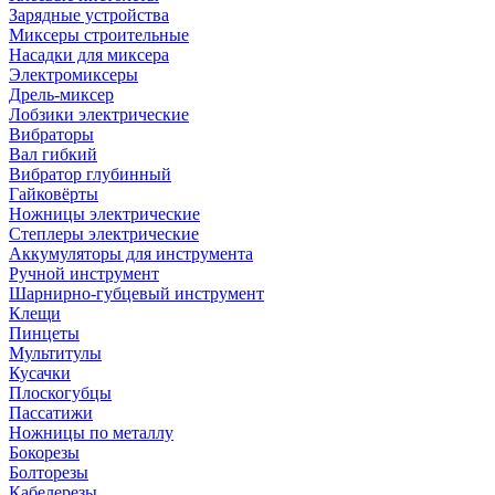
Зарядные устройства
Миксеры строительные
Насадки для миксера
Электромиксеры
Дрель-миксер
Лобзики электрические
Вибраторы
Вал гибкий
Вибратор глубинный
Гайковёрты
Ножницы электрические
Степлеры электрические
Аккумуляторы для инструмента
Ручной инструмент
Шарнирно-губцевый инструмент
Клещи
Пинцеты
Мультитулы
Кусачки
Плоскогубцы
Пассатижи
Ножницы по металлу
Бокорезы
Болторезы
Кабелерезы