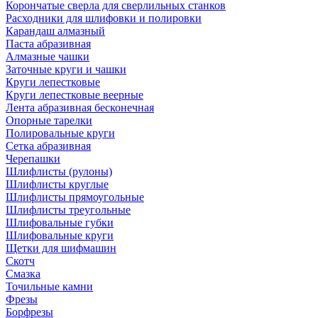
Корончатые сверла для сверлильных станков
Расходники для шлифовки и полировки
Карандаш алмазный
Паста абразивная
Алмазные чашки
Заточные круги и чашки
Круги лепестковые
Круги лепестковые веерные
Лента абразивная бесконечная
Опорные тарелки
Полировальные круги
Сетка абразивная
Черепашки
Шлифлисты (рулоны)
Шлифлисты круглые
Шлифлисты прямоугольные
Шлифлисты треугольные
Шлифовальные губки
Шлифовальные круги
Щетки для шифмашин
Скотч
Смазка
Точильные камни
Фрезы
Борфрезы