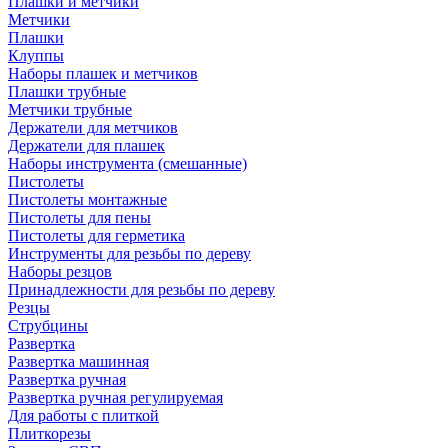
Плашки и метчики
Метчики
Плашки
Клуппы
Наборы плашек и метчиков
Плашки трубные
Метчики трубные
Держатели для метчиков
Держатели для плашек
Наборы инструмента (смешанные)
Пистолеты
Пистолеты монтажные
Пистолеты для пены
Пистолеты для герметика
Инструменты для резьбы по дереву
Наборы резцов
Принадлежности для резьбы по дереву
Резцы
Струбцины
Развертка
Развертка машинная
Развертка ручная
Развертка ручная регулируемая
Для работы с плиткой
Плиткорезы