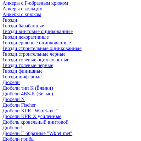
Анкеры с Г-образным крюком
Анкеры с кольцом
Анкеры с крюком
Гвозди
Гвозди барабанные
Гвозди винтовые оцинкованные
Гвозди декоративные
Гвозди ершеные оцинкованные
Гвозди строительные оцинкованные
Гвозди строительные чёрные
Гвозди толевые оцинкованные
Гвозди толевые чёрные
Гвозди финишные
Гвозди шиферные
Дюбели
Дюбели тип К (Ёжики)
Дюбели 4BS-K (Белые)
Дюбели N
Дюбели Fischer
Дюбели KPR "Wkret-met"
Дюбели KPR-Х усиленные
Дюбель кровельный винтовой
Дюбели U
Дюбели Г-образные "Wkret-met"
Дюбели грибы