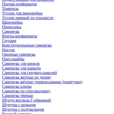
Прочая перфорация
Траверсы
Уголок для шинорейки
Уголок рамный по плоскости
Шинорейка
Проволока
Саморезы
Винты-конфирматы
Глухари
Конструкционные саморезы
Нагели
Оконные саморезы
Прессшайбы
Саморезы для кровли
Саморезы для паркета
Саморезы для сендвич-панелей
Саморезы жёлтые по дереву
Саморезы жёлтые универсальные (поштучно)
Саморезы клопы
Саморезы по гипсоволокну
Саморезы чёрные
Шуруп костыль Г-образный
Шурупы с кольцом
Шурупы с полукольцом
Русский саморез