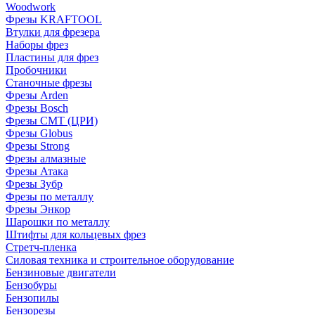
Woodwork
Фрезы KRAFTOOL
Втулки для фрезера
Наборы фрез
Пластины для фрез
Пробочники
Станочные фрезы
Фрезы Arden
Фрезы Bosch
Фрезы CMT (ЦРИ)
Фрезы Globus
Фрезы Strong
Фрезы алмазные
Фрезы Атака
Фрезы Зубр
Фрезы по металлу
Фрезы Энкор
Шарошки по металлу
Штифты для кольцевых фрез
Стретч-пленка
Силовая техника и строительное оборудование
Бензиновые двигатели
Бензобуры
Бензопилы
Бензорезы