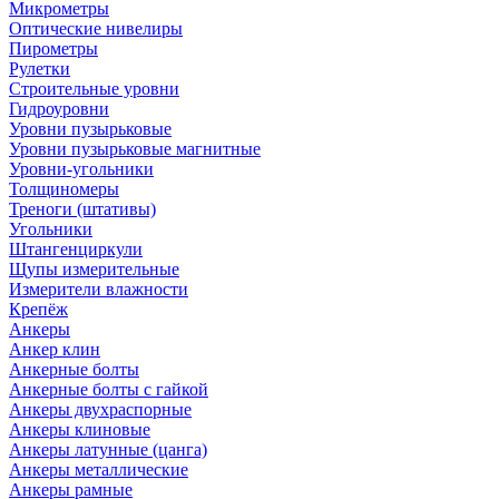
Микрометры
Оптические нивелиры
Пирометры
Рулетки
Строительные уровни
Гидроуровни
Уровни пузырьковые
Уровни пузырьковые магнитные
Уровни-угольники
Толщиномеры
Треноги (штативы)
Угольники
Штангенциркули
Щупы измерительные
Измерители влажности
Крепёж
Анкеры
Анкер клин
Анкерные болты
Анкерные болты с гайкой
Анкеры двухраспорные
Анкеры клиновые
Анкеры латунные (цанга)
Анкеры металлические
Анкеры рамные