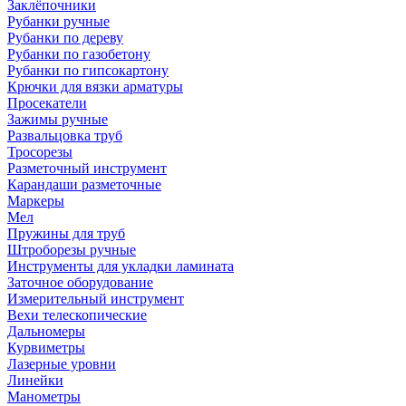
Заклёпочники
Рубанки ручные
Рубанки по дереву
Рубанки по газобетону
Рубанки по гипсокартону
Крючки для вязки арматуры
Просекатели
Зажимы ручные
Развальцовка труб
Тросорезы
Разметочный инструмент
Карандаши разметочные
Маркеры
Мел
Пружины для труб
Штроборезы ручные
Инструменты для укладки ламината
Заточное оборудование
Измерительный инструмент
Вехи телескопические
Дальномеры
Курвиметры
Лазерные уровни
Линейки
Манометры