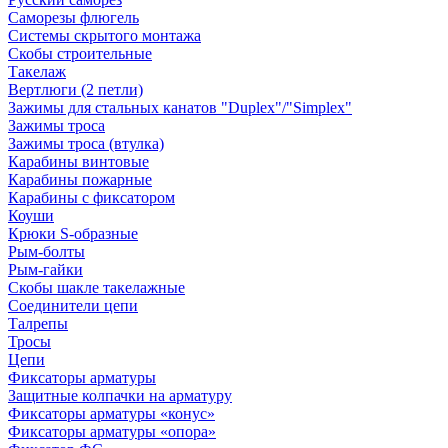
Саморезы флюгель
Системы скрытого монтажа
Скобы строительные
Такелаж
Вертлюги (2 петли)
Зажимы для стальных канатов "Duplex"/"Simplex"
Зажимы троса
Зажимы троса (втулка)
Карабины винтовые
Карабины пожарные
Карабины с фиксатором
Коуши
Крюки S-образные
Рым-болты
Рым-гайки
Скобы шакле такелажные
Соединители цепи
Талрепы
Тросы
Цепи
Фиксаторы арматуры
Защитные колпачки на арматуру
Фиксаторы арматуры «конус»
Фиксаторы арматуры «опора»