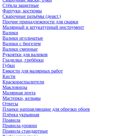
Стёкла защитные
Фартуки, костюмы
Сварочные разъёмы (деакт.)
Прочие принадлежности для сварки
Малярный и штукатурный инструмент
Валики
Валики игольчатые
Валики с бюгелем
Валики сменные
Рукоятки для валиков
Гладилки, гребёнки
Губки
Емкости для малярных работ
Кисти
Краскораспылители
Макловицы
Малярная лента
Мастерки, кельмы
Отвесы
Планки направляющие для обрезки обоев
Плёнка укрывная
Правила
Правила-уровни
Правила стандартные