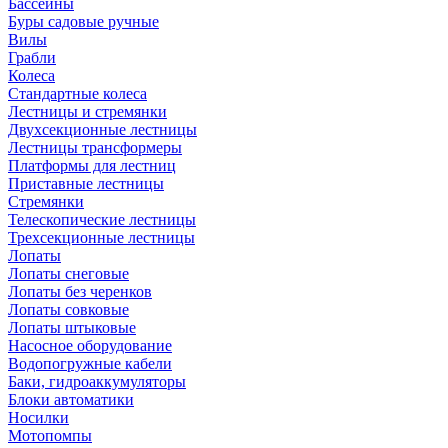
Бассейны
Буры садовые ручные
Вилы
Грабли
Колеса
Стандартные колеса
Лестницы и стремянки
Двухсекционные лестницы
Лестницы трансформеры
Платформы для лестниц
Приставные лестницы
Стремянки
Телескопические лестницы
Трехсекционные лестницы
Лопаты
Лопаты снеговые
Лопаты без черенков
Лопаты совковые
Лопаты штыковые
Насосное оборудование
Водопогружные кабели
Баки, гидроаккумуляторы
Блоки автоматики
Носилки
Мотопомпы