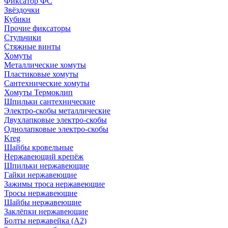
Фиксатор ФС
Звёздочки
Кубики
Прочие фиксаторы
Стульчики
Стяжные винты
Хомуты
Металлические хомуты
Пластиковые хомуты
Сантехнические хомуты
Хомуты Термоклип
Шпильки сантехнические
Электро-скобы металлические
Двухлапковые электро-скобы
Однолапковые электро-скобы
Kreg
Шайбы кровельные
Нержавеющий крепёж
Шпильки нержавеющие
Гайки нержавеющие
Зажимы троса нержавеющие
Тросы нержавеющие
Шайбы нержавеющие
Заклёпки нержавеющие
Болты нержавейка (А2)