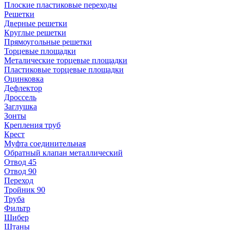
Плоские пластиковые переходы
Решетки
Дверные решетки
Круглые решетки
Прямоугольные решетки
Торцевые площадки
Металические торцевые площадки
Пластиковые торцевые площадки
Оцинковка
Дефлектор
Дроссель
Заглушка
Зонты
Крепления труб
Крест
Муфта соединительная
Обратный клапан металлический
Отвод 45
Отвод 90
Переход
Тройник 90
Труба
Фильтр
Шибер
Штаны