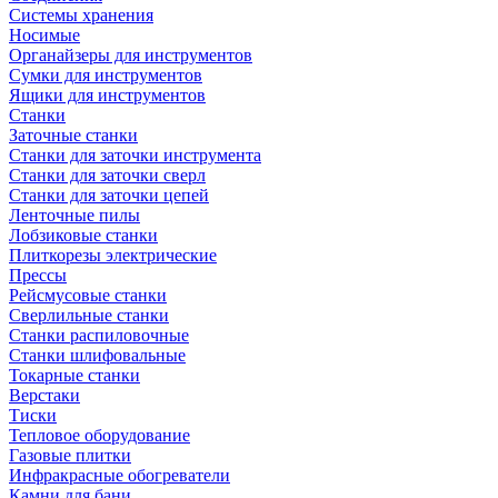
Системы хранения
Носимые
Органайзеры для инструментов
Сумки для инструментов
Ящики для инструментов
Станки
Заточные станки
Станки для заточки инструмента
Станки для заточки сверл
Станки для заточки цепей
Ленточные пилы
Лобзиковые станки
Плиткорезы электрические
Прессы
Рейсмусовые станки
Сверлильные станки
Станки распиловочные
Станки шлифовальные
Токарные станки
Верстаки
Тиски
Тепловое оборудование
Газовые плитки
Инфракрасные обогреватели
Камни для бани