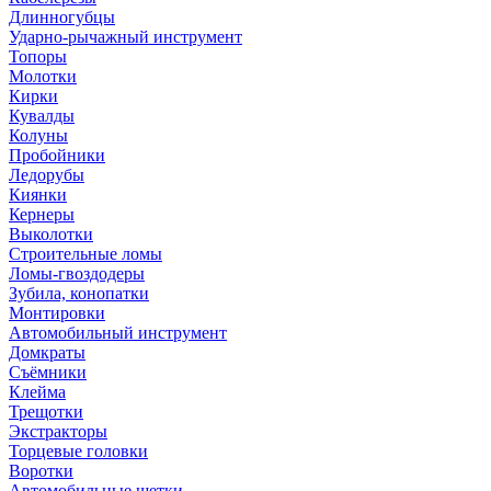
Длинногубцы
Ударно-рычажный инструмент
Топоры
Молотки
Кирки
Кувалды
Колуны
Пробойники
Ледорубы
Киянки
Кернеры
Выколотки
Строительные ломы
Ломы-гвоздодеры
Зубила, конопатки
Монтировки
Автомобильный инструмент
Домкраты
Съёмники
Клейма
Трещотки
Экстракторы
Торцевые головки
Воротки
Автомобильные щетки