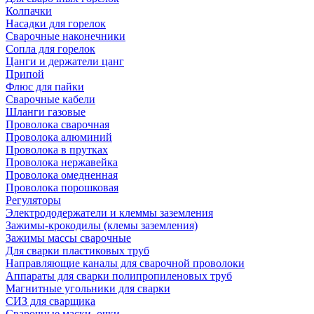
Колпачки
Насадки для горелок
Сварочные наконечники
Сопла для горелок
Цанги и держатели цанг
Припой
Флюс для пайки
Сварочные кабели
Шланги газовые
Проволока сварочная
Проволока алюминий
Проволока в прутках
Проволока нержавейка
Проволока омедненная
Проволока порошковая
Регуляторы
Электрододержатели и клеммы заземления
Зажимы-крокодилы (клемы заземления)
Зажимы массы сварочные
Для сварки пластиковых труб
Направляющие каналы для сварочной проволоки
Аппараты для сварки полипропиленовых труб
Магнитные угольники для сварки
СИЗ для сварщика
Сварочные маски, очки