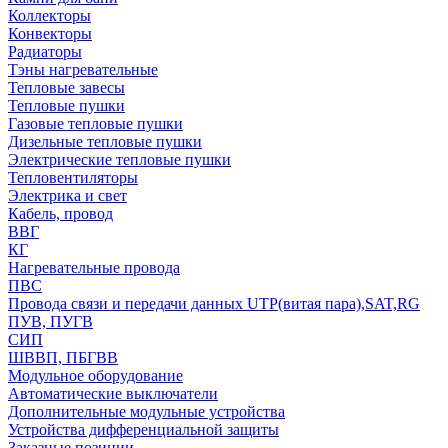
Коллекторы
Конвекторы
Радиаторы
Тэны нагревательные
Тепловые завесы
Тепловые пушки
Газовые тепловые пушки
Дизельные тепловые пушки
Электрические тепловые пушки
Тепловентиляторы
Электрика и свет
Кабель, провод
ВВГ
КГ
Нагревательные провода
ПВС
Провода связи и передачи данных UTP(витая пара),SAT,RG
ПУВ, ПУГВ
СИП
ШВВП, ПБГВВ
Модульное оборудование
Автоматические выключатели
Дополнительные модульные устройства
Устройства дифференциальной защиты
Заказные позиции