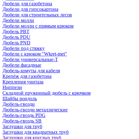
Дюбели для газобетона
Дюбели для гипсокартона
Дюбели для строительных лесов
Дюбели молли
Дюбели молли с прямым крюком
Дюбель PBT
Дюбель PDU
Дюбель PND
Дюбели под стяжку
Дюбели с крюком "Wkret-met"
Дюбели универсальные-Т
Дюбели фасадные
Дюбель-хомуты для кабеля
Крепёж для газобетона
Крепления унитаза
Ниппели
Складной пружинный дюбель с крючком
Шайбы рондоль
Дюбель-гвозди
Дюбель-гвозди металлические
Дюбель-гвоздь PDG
Дюбель-гвоздь SB
Заглушки для труб
Заглушки для квадратных труб
Заглушки для круглых труб