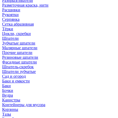
Разбрызгиватели
Разметочная краска, нити
Расшивки
Рукоятки
Серпянка
Сетка абразивная
Тёрки
Цикли, скребки
Шпатели
Зубчатые шпатели
Малярные шпатели
Прочие шпатели
Резиновые шпатели
Фасадные шпатели
Шпатель-скребок
Шпатели зубчатые
Сад и огород
Баки и емкости
Баки
Бочки
Ведра
Канистры
Контейнеры для мусора
Корзины
Тазы