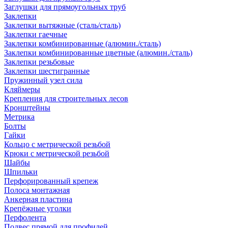
Заглушки для прямоугольных труб
Заклепки
Заклепки вытяжные (сталь/сталь)
Заклепки гаечные
Заклепки комбинированные (алюмин./сталь)
Заклепки комбинированные цветные (алюмин./сталь)
Заклепки резьбовые
Заклепки шестигранные
Пружинный узел сила
Кляймеры
Крепления для строительных лесов
Кронштейны
Метрика
Болты
Гайки
Кольцо с метрической резьбой
Крюки с метрической резьбой
Шайбы
Шпильки
Перфорированный крепеж
Полоса монтажная
Анкерная пластина
Крепёжные уголки
Перфолента
Подвес прямой для профилей