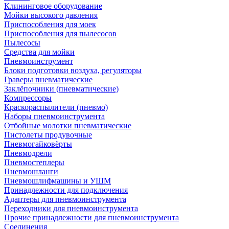
Клининговое оборудование
Мойки высокого давления
Приспособления для моек
Приспособления для пылесосов
Пылесосы
Средства для мойки
Пневмоинструмент
Блоки подготовки воздуха, регуляторы
Граверы пневматические
Заклёпочники (пневматические)
Компрессоры
Краскораспылители (пневмо)
Наборы пневмоинструмента
Отбойные молотки пневматические
Пистолеты продувочные
Пневмогайковёрты
Пневмодрели
Пневмостеплеры
Пневмошланги
Пневмошлифмашины и УШМ
Принадлежности для подключения
Адаптеры для пневмоинструмента
Переходники для пневмоинструмента
Прочие принадлежности для пневмоинструмента
Соединения