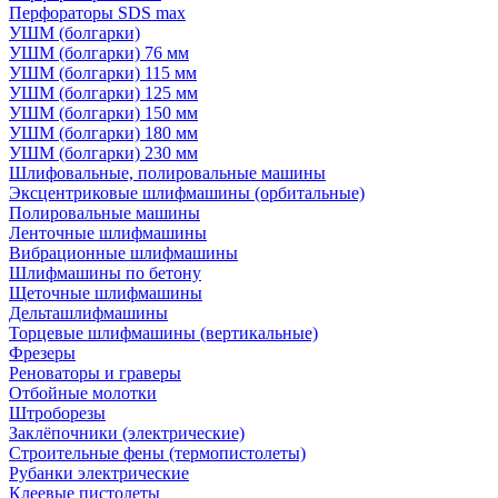
Перфораторы SDS max
УШМ (болгарки)
УШМ (болгарки) 76 мм
УШМ (болгарки) 115 мм
УШМ (болгарки) 125 мм
УШМ (болгарки) 150 мм
УШМ (болгарки) 180 мм
УШМ (болгарки) 230 мм
Шлифовальные, полировальные машины
Эксцентриковые шлифмашины (орбитальные)
Полировальные машины
Ленточные шлифмашины
Вибрационные шлифмашины
Шлифмашины по бетону
Щеточные шлифмашины
Дельташлифмашины
Торцевые шлифмашины (вертикальные)
Фрезеры
Реноваторы и граверы
Отбойные молотки
Штроборезы
Заклёпочники (электрические)
Строительные фены (термопистолеты)
Рубанки электрические
Клеевые пистолеты