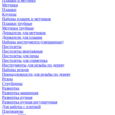
Плашки и метчики
Метчики
Плашки
Клуппы
Наборы плашек и метчиков
Плашки трубные
Метчики трубные
Держатели для метчиков
Держатели для плашек
Наборы инструмента (смешанные)
Пистолеты
Пистолеты монтажные
Пистолеты для пены
Пистолеты для герметика
Инструменты для резьбы по дереву
Наборы резцов
Принадлежности для резьбы по дереву
Резцы
Струбцины
Развертка
Развертка машинная
Развертка ручная
Развертка ручная регулируемая
Для работы с плиткой
Плиткорезы