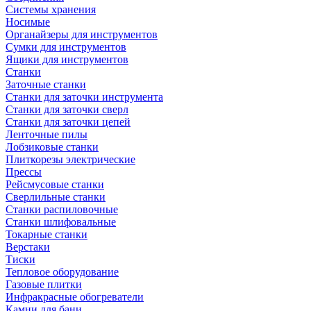
Системы хранения
Носимые
Органайзеры для инструментов
Сумки для инструментов
Ящики для инструментов
Станки
Заточные станки
Станки для заточки инструмента
Станки для заточки сверл
Станки для заточки цепей
Ленточные пилы
Лобзиковые станки
Плиткорезы электрические
Прессы
Рейсмусовые станки
Сверлильные станки
Станки распиловочные
Станки шлифовальные
Токарные станки
Верстаки
Тиски
Тепловое оборудование
Газовые плитки
Инфракрасные обогреватели
Камни для бани