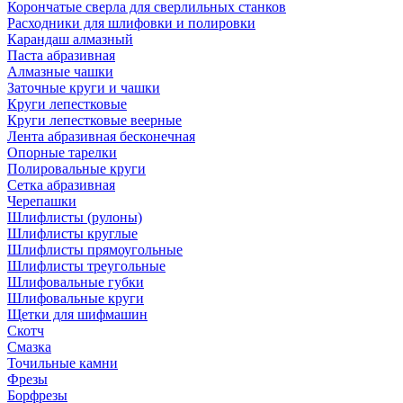
Корончатые сверла для сверлильных станков
Расходники для шлифовки и полировки
Карандаш алмазный
Паста абразивная
Алмазные чашки
Заточные круги и чашки
Круги лепестковые
Круги лепестковые веерные
Лента абразивная бесконечная
Опорные тарелки
Полировальные круги
Сетка абразивная
Черепашки
Шлифлисты (рулоны)
Шлифлисты круглые
Шлифлисты прямоугольные
Шлифлисты треугольные
Шлифовальные губки
Шлифовальные круги
Щетки для шифмашин
Скотч
Смазка
Точильные камни
Фрезы
Борфрезы