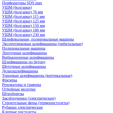
Перфораторы SDS max
УШМ (болгарки)
УШМ (болгарки) 76 мм
УШМ (болгарки) 115 мм
УШМ (болгарки) 125 мм
УШМ (болгарки) 150 мм
УШМ (болгарки) 180 мм
УШМ (болгарки) 230 мм
Шлифовальные, полировальные машины
Эксцентриковые шлифмашины (орбитальные)
Полировальные машины
Ленточные шлифмашины
Вибрационные шлифмашины
Шлифмашины по бетону
Щеточные шлифмашины
Дельташлифмашины
Торцевые шлифмашины (вертикальные)
Фрезеры
Реноваторы и граверы
Отбойные молотки
Штроборезы
Заклёпочники (электрические)
Строительные фены (термопистолеты)
Рубанки электрические
Клеевые пистолеты