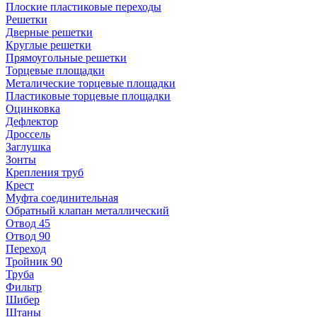
Плоские пластиковые переходы
Решетки
Дверные решетки
Круглые решетки
Прямоугольные решетки
Торцевые площадки
Металические торцевые площадки
Пластиковые торцевые площадки
Оцинковка
Дефлектор
Дроссель
Заглушка
Зонты
Крепления труб
Крест
Муфта соединительная
Обратный клапан металлический
Отвод 45
Отвод 90
Переход
Тройник 90
Труба
Фильтр
Шибер
Штаны