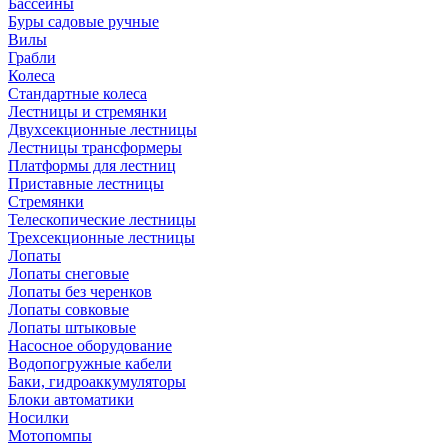
Бассейны
Буры садовые ручные
Вилы
Грабли
Колеса
Стандартные колеса
Лестницы и стремянки
Двухсекционные лестницы
Лестницы трансформеры
Платформы для лестниц
Приставные лестницы
Стремянки
Телескопические лестницы
Трехсекционные лестницы
Лопаты
Лопаты снеговые
Лопаты без черенков
Лопаты совковые
Лопаты штыковые
Насосное оборудование
Водопогружные кабели
Баки, гидроаккумуляторы
Блоки автоматики
Носилки
Мотопомпы