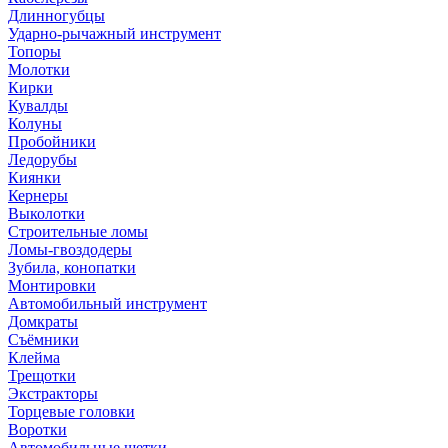
Длинногубцы
Ударно-рычажный инструмент
Топоры
Молотки
Кирки
Кувалды
Колуны
Пробойники
Ледорубы
Киянки
Кернеры
Выколотки
Строительные ломы
Ломы-гвоздодеры
Зубила, конопатки
Монтировки
Автомобильный инструмент
Домкраты
Съёмники
Клейма
Трещотки
Экстракторы
Торцевые головки
Воротки
Автомобильные щетки