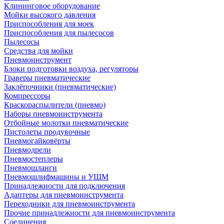
Клининговое оборудование
Мойки высокого давления
Приспособления для моек
Приспособления для пылесосов
Пылесосы
Средства для мойки
Пневмоинструмент
Блоки подготовки воздуха, регуляторы
Граверы пневматические
Заклёпочники (пневматические)
Компрессоры
Краскораспылители (пневмо)
Наборы пневмоинструмента
Отбойные молотки пневматические
Пистолеты продувочные
Пневмогайковёрты
Пневмодрели
Пневмостеплеры
Пневмошланги
Пневмошлифмашины и УШМ
Принадлежности для подключения
Адаптеры для пневмоинструмента
Переходники для пневмоинструмента
Прочие принадлежности для пневмоинструмента
Соединения