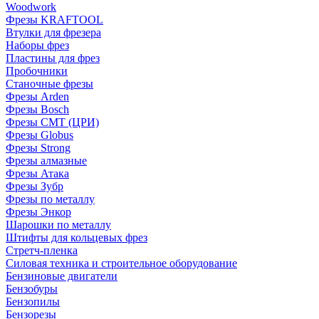
Woodwork
Фрезы KRAFTOOL
Втулки для фрезера
Наборы фрез
Пластины для фрез
Пробочники
Станочные фрезы
Фрезы Arden
Фрезы Bosch
Фрезы CMT (ЦРИ)
Фрезы Globus
Фрезы Strong
Фрезы алмазные
Фрезы Атака
Фрезы Зубр
Фрезы по металлу
Фрезы Энкор
Шарошки по металлу
Штифты для кольцевых фрез
Стретч-пленка
Силовая техника и строительное оборудование
Бензиновые двигатели
Бензобуры
Бензопилы
Бензорезы