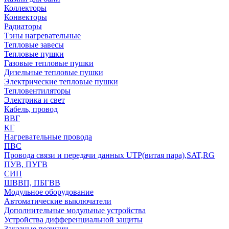
Коллекторы
Конвекторы
Радиаторы
Тэны нагревательные
Тепловые завесы
Тепловые пушки
Газовые тепловые пушки
Дизельные тепловые пушки
Электрические тепловые пушки
Тепловентиляторы
Электрика и свет
Кабель, провод
ВВГ
КГ
Нагревательные провода
ПВС
Провода связи и передачи данных UTP(витая пара),SAT,RG
ПУВ, ПУГВ
СИП
ШВВП, ПБГВВ
Модульное оборудование
Автоматические выключатели
Дополнительные модульные устройства
Устройства дифференциальной защиты
Заказные позиции