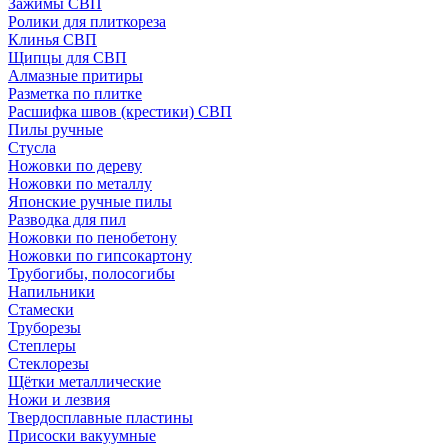
Зажимы СВП
Ролики для плиткореза
Клинья СВП
Щипцы для СВП
Алмазные притиры
Разметка по плитке
Расшифка швов (крестики) СВП
Пилы ручные
Стусла
Ножовки по дереву
Ножовки по металлу
Японские ручные пилы
Разводка для пил
Ножовки по пенобетону
Ножовки по гипсокартону
Трубогибы, полосогибы
Напильники
Стамески
Труборезы
Степлеры
Стеклорезы
Щётки металлические
Ножи и лезвия
Твердосплавные пластины
Присоски вакуумные