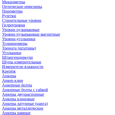
Микрометры
Оптические нивелиры
Пирометры
Рулетки
Строительные уровни
Гидроуровни
Уровни пузырьковые
Уровни пузырьковые магнитные
Уровни-угольники
Толщиномеры
Треноги (штативы)
Угольники
Штангенциркули
Щупы измерительные
Измерители влажности
Крепёж
Анкеры
Анкер клин
Анкерные болты
Анкерные болты с гайкой
Анкеры двухраспорные
Анкеры клиновые
Анкеры латунные (цанга)
Анкеры металлические
Анкеры рамные