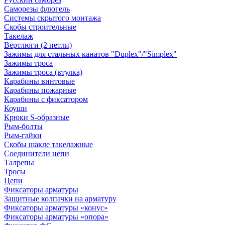
Саморезы флюгель
Системы скрытого монтажа
Скобы строительные
Такелаж
Вертлюги (2 петли)
Зажимы для стальных канатов "Duplex"/"Simplex"
Зажимы троса
Зажимы троса (втулка)
Карабины винтовые
Карабины пожарные
Карабины с фиксатором
Коуши
Крюки S-образные
Рым-болты
Рым-гайки
Скобы шакле такелажные
Соединители цепи
Талрепы
Тросы
Цепи
Фиксаторы арматуры
Защитные колпачки на арматуру
Фиксаторы арматуры «конус»
Фиксаторы арматуры «опора»