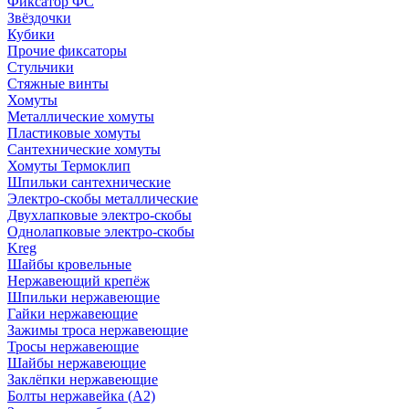
Фиксатор ФС
Звёздочки
Кубики
Прочие фиксаторы
Стульчики
Стяжные винты
Хомуты
Металлические хомуты
Пластиковые хомуты
Сантехнические хомуты
Хомуты Термоклип
Шпильки сантехнические
Электро-скобы металлические
Двухлапковые электро-скобы
Однолапковые электро-скобы
Kreg
Шайбы кровельные
Нержавеющий крепёж
Шпильки нержавеющие
Гайки нержавеющие
Зажимы троса нержавеющие
Тросы нержавеющие
Шайбы нержавеющие
Заклёпки нержавеющие
Болты нержавейка (А2)