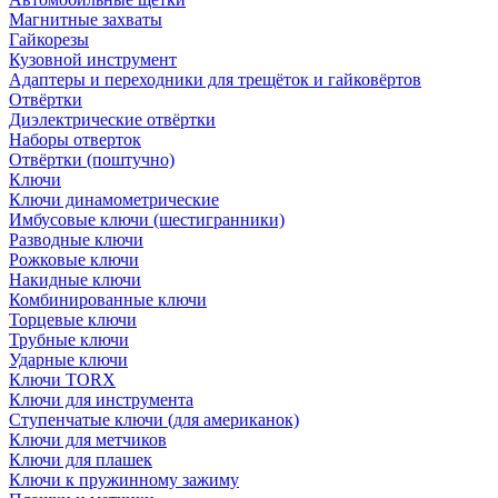
Магнитные захваты
Гайкорезы
Кузовной инструмент
Адаптеры и переходники для трещёток и гайковёртов
Отвёртки
Диэлектрические отвёртки
Наборы отверток
Отвёртки (поштучно)
Ключи
Ключи динамометрические
Имбусовые ключи (шестигранники)
Разводные ключи
Рожковые ключи
Накидные ключи
Комбинированные ключи
Торцевые ключи
Трубные ключи
Ударные ключи
Ключи TORX
Ключи для инструмента
Ступенчатые ключи (для американок)
Ключи для метчиков
Ключи для плашек
Ключи к пружинному зажиму