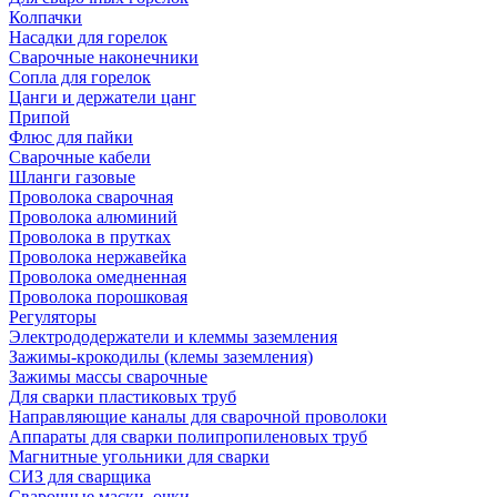
Колпачки
Насадки для горелок
Сварочные наконечники
Сопла для горелок
Цанги и держатели цанг
Припой
Флюс для пайки
Сварочные кабели
Шланги газовые
Проволока сварочная
Проволока алюминий
Проволока в прутках
Проволока нержавейка
Проволока омедненная
Проволока порошковая
Регуляторы
Электрододержатели и клеммы заземления
Зажимы-крокодилы (клемы заземления)
Зажимы массы сварочные
Для сварки пластиковых труб
Направляющие каналы для сварочной проволоки
Аппараты для сварки полипропиленовых труб
Магнитные угольники для сварки
СИЗ для сварщика
Сварочные маски, очки