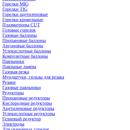
Горелки MIG
Горелки TIG
Горелки ацетиленовые
Горелки кровельные
Плазматроны CUT
Головки горелок
Газовые баллоны
Пропановые баллоны
Аргоновые баллоны
Углекислотные баллоны
Композитные баллоны
Паяльники
Паяльные лампы
Газовая резка
Мундштуки, гильзы для резака
Резаки
Газовые паяльники
Редукторы
Пропановые редукторы
Кислородные редукторы
Ацетиленовые редукторы
Углекислотные редукторы
Гелиевый редуктор
Электроды
Для сварочных горелок