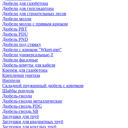
Дюбели для газобетона
Дюбели для гипсокартона
Дюбели для строительных лесов
Дюбели молли
Дюбели молли с прямым крюком
Дюбель PBT
Дюбель PDU
Дюбель PND
Дюбели под стяжку
Дюбели с крюком "Wkret-met"
Дюбели универсальные-Т
Дюбели фасадные
Дюбель-хомуты для кабеля
Крепёж для газобетона
Крепления унитаза
Ниппели
Складной пружинный дюбель с крючком
Шайбы рондоль
Дюбель-гвозди
Дюбель-гвозди металлические
Дюбель-гвоздь PDG
Дюбель-гвоздь SB
Заглушки для труб
Заглушки для квадратных труб
Заглушки для круглых труб