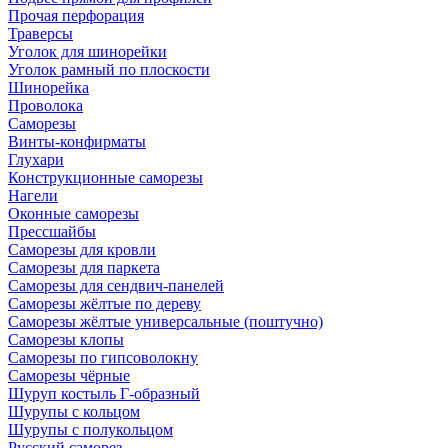
Прочая перфорация
Траверсы
Уголок для шинорейки
Уголок рамный по плоскости
Шинорейка
Проволока
Саморезы
Винты-конфирматы
Глухари
Конструкционные саморезы
Нагели
Оконные саморезы
Прессшайбы
Саморезы для кровли
Саморезы для паркета
Саморезы для сендвич-панелей
Саморезы жёлтые по дереву
Саморезы жёлтые универсальные (поштучно)
Саморезы клопы
Саморезы по гипсоволокну
Саморезы чёрные
Шуруп костыль Г-образный
Шурупы с кольцом
Шурупы с полукольцом
Русский саморез