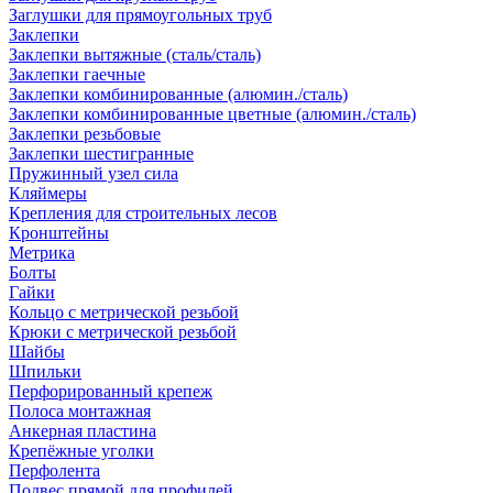
Заглушки для прямоугольных труб
Заклепки
Заклепки вытяжные (сталь/сталь)
Заклепки гаечные
Заклепки комбинированные (алюмин./сталь)
Заклепки комбинированные цветные (алюмин./сталь)
Заклепки резьбовые
Заклепки шестигранные
Пружинный узел сила
Кляймеры
Крепления для строительных лесов
Кронштейны
Метрика
Болты
Гайки
Кольцо с метрической резьбой
Крюки с метрической резьбой
Шайбы
Шпильки
Перфорированный крепеж
Полоса монтажная
Анкерная пластина
Крепёжные уголки
Перфолента
Подвес прямой для профилей