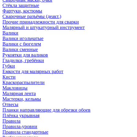
Стёкла защитные
Фартуки, костюмы
Сварочные разъёмы (деакт.)
Прочие принадлежности для сварки
Малярный и штукатурный инструмент
Валики
Валики игольчатые
Валики с бюгелем
Валики сменные
Рукоятки для валиков
Гладилки, гребёнки
Губки
Емкости для малярных работ
Кисти
Краскораспылители
Макловицы
Малярная лента
Мастерки, кельмы
Отвесы
Планки направляющие для обрезки обоев
Плёнка укрывная
Правила
Правила-уровни
Правила стандартные