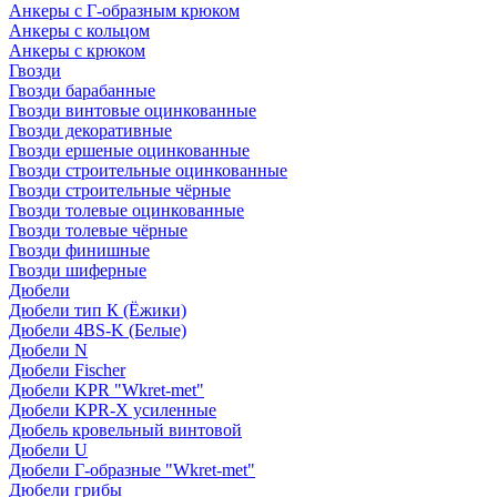
Анкеры с Г-образным крюком
Анкеры с кольцом
Анкеры с крюком
Гвозди
Гвозди барабанные
Гвозди винтовые оцинкованные
Гвозди декоративные
Гвозди ершеные оцинкованные
Гвозди строительные оцинкованные
Гвозди строительные чёрные
Гвозди толевые оцинкованные
Гвозди толевые чёрные
Гвозди финишные
Гвозди шиферные
Дюбели
Дюбели тип К (Ёжики)
Дюбели 4BS-K (Белые)
Дюбели N
Дюбели Fischer
Дюбели KPR "Wkret-met"
Дюбели KPR-Х усиленные
Дюбель кровельный винтовой
Дюбели U
Дюбели Г-образные "Wkret-met"
Дюбели грибы