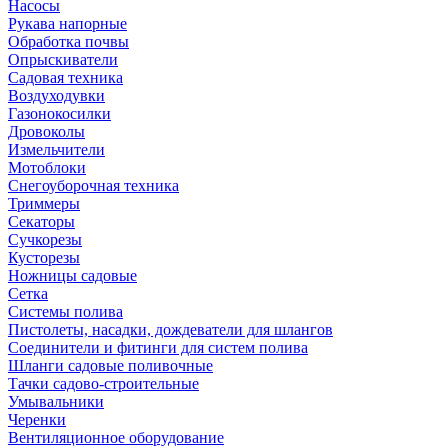
Насосы
Рукава напорные
Обработка почвы
Опрыскиватели
Садовая техника
Воздуходувки
Газонокосилки
Дровоколы
Измельчители
Мотоблоки
Снегоуборочная техника
Триммеры
Секаторы
Сучкорезы
Кусторезы
Ножницы садовые
Сетка
Системы полива
Пистолеты, насадки, дождеватели для шлангов
Соединители и фитинги для систем полива
Шланги садовые поливочные
Тачки садово-строительные
Умывальники
Черенки
Вентиляционное оборудование