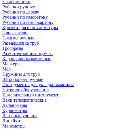
Заклёпочники
Рубанки ручные
Рубанки по дереву
Рубанки по газобетону
Рубанки по гипсокартону
Крючки для вязки арматуры
Просекатели
Зажимы ручные
Развальцовка труб
Тросорезы
Разметочный инструмент
Карандаши разметочные
Маркеры
Мел
Пружины для труб
Штроборезы ручные
Инструменты для укладки ламината
Заточное оборудование
Измерительный инструмент
Вехи телескопические
Дальномеры
Курвиметры
Лазерные уровни
Линейки
Манометры