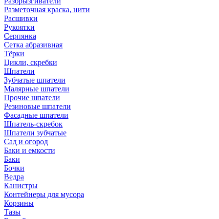
Разбрызгиватели
Разметочная краска, нити
Расшивки
Рукоятки
Серпянка
Сетка абразивная
Тёрки
Цикли, скребки
Шпатели
Зубчатые шпатели
Малярные шпатели
Прочие шпатели
Резиновые шпатели
Фасадные шпатели
Шпатель-скребок
Шпатели зубчатые
Сад и огород
Баки и емкости
Баки
Бочки
Ведра
Канистры
Контейнеры для мусора
Корзины
Тазы