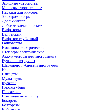
Зарядные устройства
Миксеры строительные
Насадки для миксера
Электромиксеры
Дрель-миксер
Лобзики электрические
Вибраторы
Вал гибкий
Вибратор глубинный
Гайковёрты
Ножницы электрические
Степлеры электрические
Аккумуляторы для инструмента
Ручной инструмент
Шарнирно-губцевый инструмент
Клещи
Пинцеты
Мультитулы
Кусачки
Плоскогубцы
Пассатижи
Ножницы по металлу
Бокорезы
Болторезы
Кабелерезы