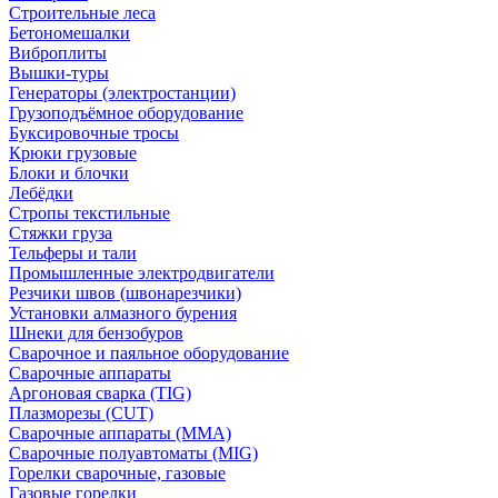
Строительные леса
Бетономешалки
Виброплиты
Вышки-туры
Генераторы (электростанции)
Грузоподъёмное оборудование
Буксировочные тросы
Крюки грузовые
Блоки и блочки
Лебёдки
Стропы текстильные
Стяжки груза
Тельферы и тали
Промышленные электродвигатели
Резчики швов (швонарезчики)
Установки алмазного бурения
Шнеки для бензобуров
Сварочное и паяльное оборудование
Сварочные аппараты
Аргоновая сварка (TIG)
Плазморезы (CUT)
Сварочные аппараты (MMA)
Сварочные полуавтоматы (MIG)
Горелки сварочные, газовые
Газовые горелки