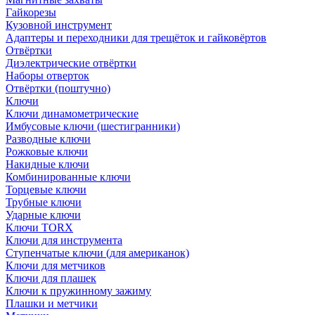
Гайкорезы
Кузовной инструмент
Адаптеры и переходники для трещёток и гайковёртов
Отвёртки
Диэлектрические отвёртки
Наборы отверток
Отвёртки (поштучно)
Ключи
Ключи динамометрические
Имбусовые ключи (шестигранники)
Разводные ключи
Рожковые ключи
Накидные ключи
Комбинированные ключи
Торцевые ключи
Трубные ключи
Ударные ключи
Ключи TORX
Ключи для инструмента
Ступенчатые ключи (для американок)
Ключи для метчиков
Ключи для плашек
Ключи к пружинному зажиму
Плашки и метчики