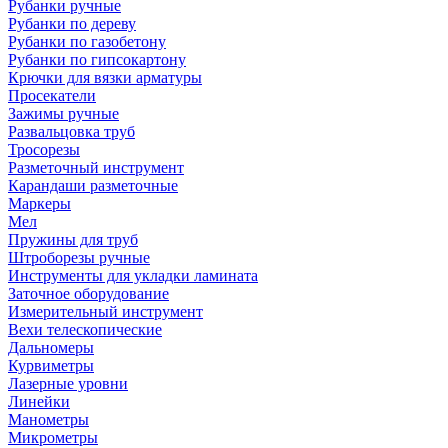
Рубанки ручные
Рубанки по дереву
Рубанки по газобетону
Рубанки по гипсокартону
Крючки для вязки арматуры
Просекатели
Зажимы ручные
Развальцовка труб
Тросорезы
Разметочный инструмент
Карандаши разметочные
Маркеры
Мел
Пружины для труб
Штроборезы ручные
Инструменты для укладки ламината
Заточное оборудование
Измерительный инструмент
Вехи телескопические
Дальномеры
Курвиметры
Лазерные уровни
Линейки
Манометры
Микрометры