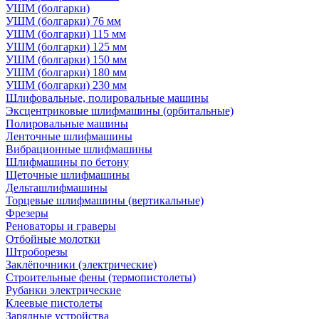
УШМ (болгарки)
УШМ (болгарки) 76 мм
УШМ (болгарки) 115 мм
УШМ (болгарки) 125 мм
УШМ (болгарки) 150 мм
УШМ (болгарки) 180 мм
УШМ (болгарки) 230 мм
Шлифовальные, полировальные машины
Эксцентриковые шлифмашины (орбитальные)
Полировальные машины
Ленточные шлифмашины
Вибрационные шлифмашины
Шлифмашины по бетону
Щеточные шлифмашины
Дельташлифмашины
Торцевые шлифмашины (вертикальные)
Фрезеры
Реноваторы и граверы
Отбойные молотки
Штроборезы
Заклёпочники (электрические)
Строительные фены (термопистолеты)
Рубанки электрические
Клеевые пистолеты
Зарядные устройства