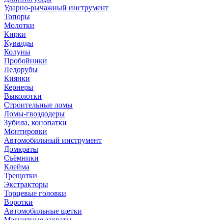
Ударно-рычажный инструмент
Топоры
Молотки
Кирки
Кувалды
Колуны
Пробойники
Ледорубы
Киянки
Кернеры
Выколотки
Строительные ломы
Ломы-гвоздодеры
Зубила, конопатки
Монтировки
Автомобильный инструмент
Домкраты
Съёмники
Клейма
Трещотки
Экстракторы
Торцевые головки
Воротки
Автомобильные щетки
Магнитные захваты