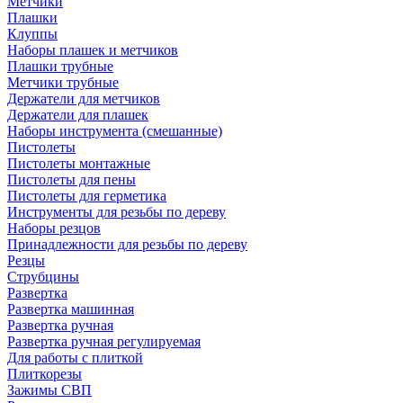
Метчики
Плашки
Клуппы
Наборы плашек и метчиков
Плашки трубные
Метчики трубные
Держатели для метчиков
Держатели для плашек
Наборы инструмента (смешанные)
Пистолеты
Пистолеты монтажные
Пистолеты для пены
Пистолеты для герметика
Инструменты для резьбы по дереву
Наборы резцов
Принадлежности для резьбы по дереву
Резцы
Струбцины
Развертка
Развертка машинная
Развертка ручная
Развертка ручная регулируемая
Для работы с плиткой
Плиткорезы
Зажимы СВП