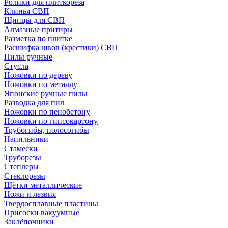
Ролики для плиткореза
Клинья СВП
Щипцы для СВП
Алмазные притиры
Разметка по плитке
Расшифка швов (крестики) СВП
Пилы ручные
Стусла
Ножовки по дереву
Ножовки по металлу
Японские ручные пилы
Разводка для пил
Ножовки по пенобетону
Ножовки по гипсокартону
Трубогибы, полосогибы
Напильники
Стамески
Труборезы
Степлеры
Стеклорезы
Щётки металлические
Ножи и лезвия
Твердосплавные пластины
Присоски вакуумные
Заклёпочники