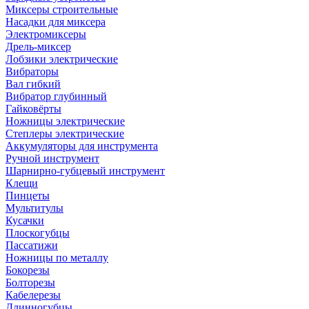
Миксеры строительные
Насадки для миксера
Электромиксеры
Дрель-миксер
Лобзики электрические
Вибраторы
Вал гибкий
Вибратор глубинный
Гайковёрты
Ножницы электрические
Степлеры электрические
Аккумуляторы для инструмента
Ручной инструмент
Шарнирно-губцевый инструмент
Клещи
Пинцеты
Мультитулы
Кусачки
Плоскогубцы
Пассатижи
Ножницы по металлу
Бокорезы
Болторезы
Кабелерезы
Длинногубцы