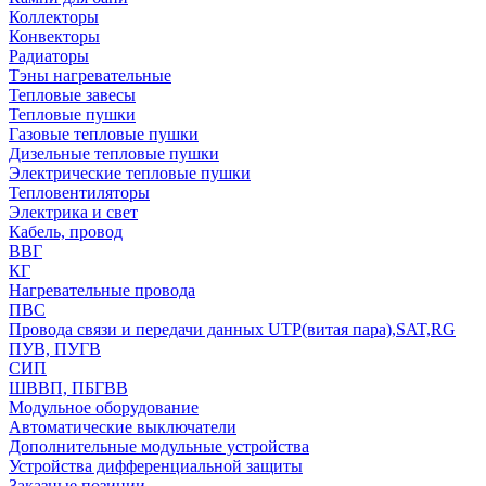
Коллекторы
Конвекторы
Радиаторы
Тэны нагревательные
Тепловые завесы
Тепловые пушки
Газовые тепловые пушки
Дизельные тепловые пушки
Электрические тепловые пушки
Тепловентиляторы
Электрика и свет
Кабель, провод
ВВГ
КГ
Нагревательные провода
ПВС
Провода связи и передачи данных UTP(витая пара),SAT,RG
ПУВ, ПУГВ
СИП
ШВВП, ПБГВВ
Модульное оборудование
Автоматические выключатели
Дополнительные модульные устройства
Устройства дифференциальной защиты
Заказные позиции