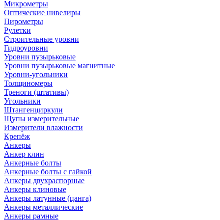
Микрометры
Оптические нивелиры
Пирометры
Рулетки
Строительные уровни
Гидроуровни
Уровни пузырьковые
Уровни пузырьковые магнитные
Уровни-угольники
Толщиномеры
Треноги (штативы)
Угольники
Штангенциркули
Щупы измерительные
Измерители влажности
Крепёж
Анкеры
Анкер клин
Анкерные болты
Анкерные болты с гайкой
Анкеры двухраспорные
Анкеры клиновые
Анкеры латунные (цанга)
Анкеры металлические
Анкеры рамные