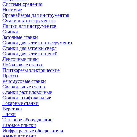
Системы хранения
Носимые
Органайзеры для инструментов
Сумки для инструментов
Ящики для инструментов
Станки
Заточные станки
Станки для заточки инструмента
Станки для заточки сверл
Станки для заточки цепей
Ленточные пилы
Лобзиковые станки
Плиткорезы электрические
Прессы
Рейсмусовые станки
Сверлильные станки
Станки распиловочные
Станки шлифовальные
Токарные станки
Верстаки
Тиски
Тепловое оборудование
Газовые плитки
Инфракрасные обогреватели
Камни для бани