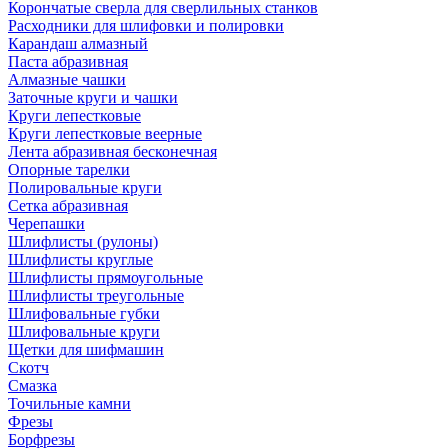
Корончатые сверла для сверлильных станков
Расходники для шлифовки и полировки
Карандаш алмазный
Паста абразивная
Алмазные чашки
Заточные круги и чашки
Круги лепестковые
Круги лепестковые веерные
Лента абразивная бесконечная
Опорные тарелки
Полировальные круги
Сетка абразивная
Черепашки
Шлифлисты (рулоны)
Шлифлисты круглые
Шлифлисты прямоугольные
Шлифлисты треугольные
Шлифовальные губки
Шлифовальные круги
Щетки для шифмашин
Скотч
Смазка
Точильные камни
Фрезы
Борфрезы