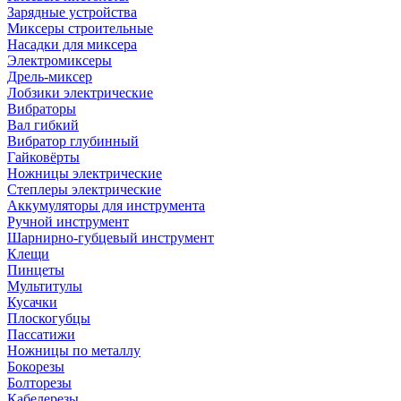
Зарядные устройства
Миксеры строительные
Насадки для миксера
Электромиксеры
Дрель-миксер
Лобзики электрические
Вибраторы
Вал гибкий
Вибратор глубинный
Гайковёрты
Ножницы электрические
Степлеры электрические
Аккумуляторы для инструмента
Ручной инструмент
Шарнирно-губцевый инструмент
Клещи
Пинцеты
Мультитулы
Кусачки
Плоскогубцы
Пассатижи
Ножницы по металлу
Бокорезы
Болторезы
Кабелерезы