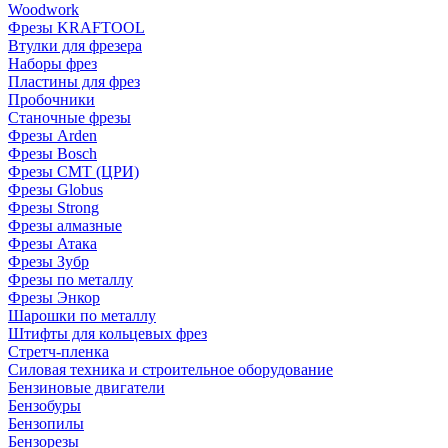
Woodwork
Фрезы KRAFTOOL
Втулки для фрезера
Наборы фрез
Пластины для фрез
Пробочники
Станочные фрезы
Фрезы Arden
Фрезы Bosch
Фрезы CMT (ЦРИ)
Фрезы Globus
Фрезы Strong
Фрезы алмазные
Фрезы Атака
Фрезы Зубр
Фрезы по металлу
Фрезы Энкор
Шарошки по металлу
Штифты для кольцевых фрез
Стретч-пленка
Силовая техника и строительное оборудование
Бензиновые двигатели
Бензобуры
Бензопилы
Бензорезы