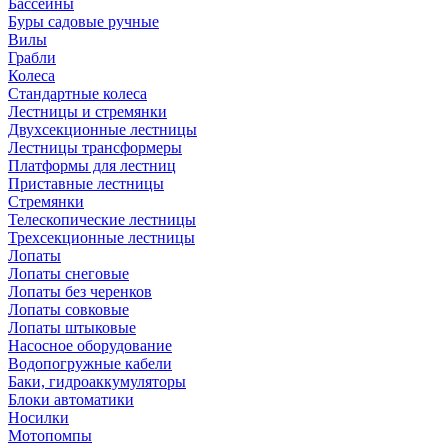
Бассейны
Буры садовые ручные
Вилы
Грабли
Колеса
Стандартные колеса
Лестницы и стремянки
Двухсекционные лестницы
Лестницы трансформеры
Платформы для лестниц
Приставные лестницы
Стремянки
Телескопические лестницы
Трехсекционные лестницы
Лопаты
Лопаты снеговые
Лопаты без черенков
Лопаты совковые
Лопаты штыковые
Насосное оборудование
Водопогружные кабели
Баки, гидроаккумуляторы
Блоки автоматики
Носилки
Мотопомпы