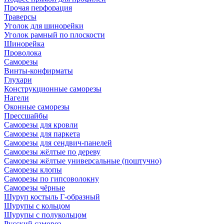
Прочая перфорация
Траверсы
Уголок для шинорейки
Уголок рамный по плоскости
Шинорейка
Проволока
Саморезы
Винты-конфирматы
Глухари
Конструкционные саморезы
Нагели
Оконные саморезы
Прессшайбы
Саморезы для кровли
Саморезы для паркета
Саморезы для сендвич-панелей
Саморезы жёлтые по дереву
Саморезы жёлтые универсальные (поштучно)
Саморезы клопы
Саморезы по гипсоволокну
Саморезы чёрные
Шуруп костыль Г-образный
Шурупы с кольцом
Шурупы с полукольцом
Русский саморез