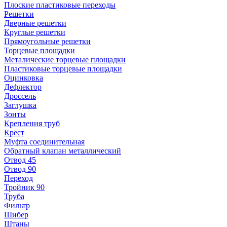
Плоские пластиковые переходы
Решетки
Дверные решетки
Круглые решетки
Прямоугольные решетки
Торцевые площадки
Металические торцевые площадки
Пластиковые торцевые площадки
Оцинковка
Дефлектор
Дроссель
Заглушка
Зонты
Крепления труб
Крест
Муфта соединительная
Обратный клапан металлический
Отвод 45
Отвод 90
Переход
Тройник 90
Труба
Фильтр
Шибер
Штаны