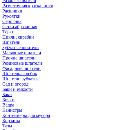
Разбрызгиватели
Разметочная краска, нити
Расшивки
Рукоятки
Серпянка
Сетка абразивная
Тёрки
Цикли, скребки
Шпатели
Зубчатые шпатели
Малярные шпатели
Прочие шпатели
Резиновые шпатели
Фасадные шпатели
Шпатель-скребок
Шпатели зубчатые
Сад и огород
Баки и емкости
Баки
Бочки
Ведра
Канистры
Контейнеры для мусора
Корзины
Тазы