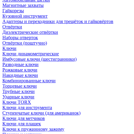
Магнитные захваты
Гайкорезы
Кузовной инструмент
Адаптеры и переходники для трещёток и гайковёртов
Отвёртки
Диэлектрические отвёртки
Наборы отверток
Отвёртки (поштучно)
Ключи
Ключи динамометрические
Имбусовые ключи (шестигранники)
Разводные ключи
Рожковые ключи
Накидные ключи
Комбинированные ключи
Торцевые ключи
Трубные ключи
Ударные ключи
Ключи TORX
Ключи для инструмента
Ступенчатые ключи (для американок)
Ключи для метчиков
Ключи для плашек
Ключи к пружинному зажиму