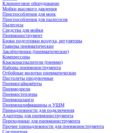
Клининговое оборудование
Мойки высокого давления
Приспособления для моек
Приспособления для пылесосов
Пылесосы
Средства для мойки
Пневмоинструмент
Блоки подготовки воздуха, регуляторы
Граверы пневматические
Заклёпочники (пневматические)
Компрессоры
Краскораспылители (пневмо)
Наборы пневмоинструмента
Отбойные молотки пневматические
Пистолеты продувочные
Пневмогайковёрты
Пневмодрели
Пневмостеплеры
Пневмошланги
Пневмошлифмашины и УШМ
Принадлежности для подключения
Адаптеры для пневмоинструмента
Переходники для пневмоинструмента
Прочие принадлежности для пневмоинструмента
Соединения