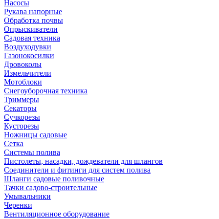
Насосы
Рукава напорные
Обработка почвы
Опрыскиватели
Садовая техника
Воздуходувки
Газонокосилки
Дровоколы
Измельчители
Мотоблоки
Снегоуборочная техника
Триммеры
Секаторы
Сучкорезы
Кусторезы
Ножницы садовые
Сетка
Системы полива
Пистолеты, насадки, дождеватели для шлангов
Соединители и фитинги для систем полива
Шланги садовые поливочные
Тачки садово-строительные
Умывальники
Черенки
Вентиляционное оборудование