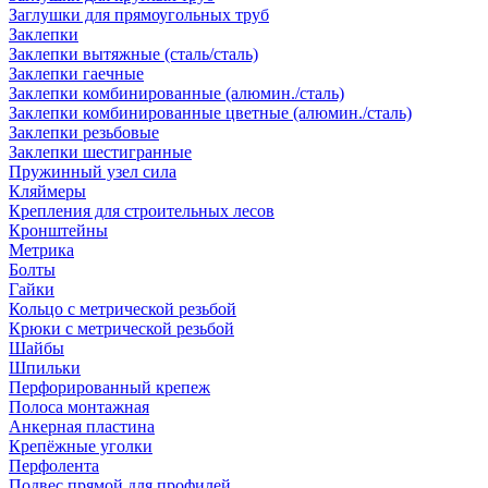
Заглушки для прямоугольных труб
Заклепки
Заклепки вытяжные (сталь/сталь)
Заклепки гаечные
Заклепки комбинированные (алюмин./сталь)
Заклепки комбинированные цветные (алюмин./сталь)
Заклепки резьбовые
Заклепки шестигранные
Пружинный узел сила
Кляймеры
Крепления для строительных лесов
Кронштейны
Метрика
Болты
Гайки
Кольцо с метрической резьбой
Крюки с метрической резьбой
Шайбы
Шпильки
Перфорированный крепеж
Полоса монтажная
Анкерная пластина
Крепёжные уголки
Перфолента
Подвес прямой для профилей