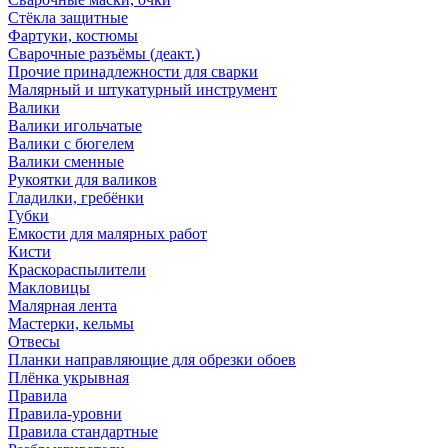
Стёкла защитные
Фартуки, костюмы
Сварочные разъёмы (деакт.)
Прочие принадлежности для сварки
Малярный и штукатурный инструмент
Валики
Валики игольчатые
Валики с бюгелем
Валики сменные
Рукоятки для валиков
Гладилки, гребёнки
Губки
Емкости для малярных работ
Кисти
Краскораспылители
Макловицы
Малярная лента
Мастерки, кельмы
Отвесы
Планки направляющие для обрезки обоев
Плёнка укрывная
Правила
Правила-уровни
Правила стандартные