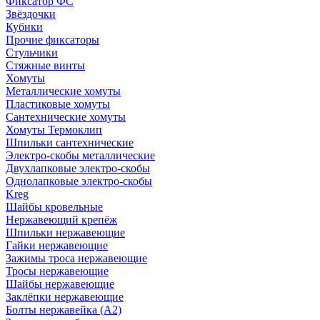
Фиксатор ФС
Звёздочки
Кубики
Прочие фиксаторы
Стульчики
Стяжные винты
Хомуты
Металлические хомуты
Пластиковые хомуты
Сантехнические хомуты
Хомуты Термоклип
Шпильки сантехнические
Электро-скобы металлические
Двухлапковые электро-скобы
Однолапковые электро-скобы
Kreg
Шайбы кровельные
Нержавеющий крепёж
Шпильки нержавеющие
Гайки нержавеющие
Зажимы троса нержавеющие
Тросы нержавеющие
Шайбы нержавеющие
Заклёпки нержавеющие
Болты нержавейка (А2)