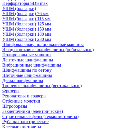
Перфораторы SDS max
УШМ (болгарки)
УШМ (болгарки) 76 мм
УШМ (болгарки) 115 мм
УШМ (болгарки) 125 мм
УШМ (болгарки) 150 мм
УШМ (болгарки) 180 мм
УШМ (болгарки) 230 мм
Шлифовальные, полировальные машины
Эксцентриковые шлифмашины (орбитальные)
Полировальные машины
Ленточные шлифмашины
Вибрационные шлифмашины
Шлифмашины по бетону
Щеточные шлифмашины
Дельташлифмашины
Торцевые шлифмашины (вертикальные)
Фрезеры
Реноваторы и граверы
Отбойные молотки
Штроборезы
Заклёпочники (электрические)
Строительные фены (термопистолеты)
Рубанки электрические
Клеевые пистолеты