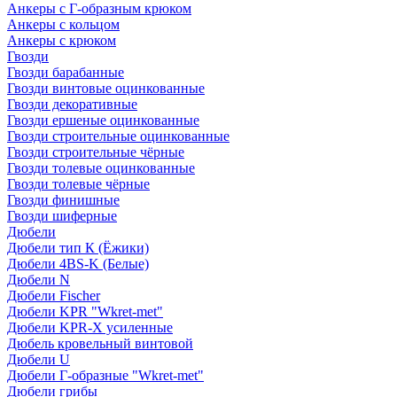
Анкеры с Г-образным крюком
Анкеры с кольцом
Анкеры с крюком
Гвозди
Гвозди барабанные
Гвозди винтовые оцинкованные
Гвозди декоративные
Гвозди ершеные оцинкованные
Гвозди строительные оцинкованные
Гвозди строительные чёрные
Гвозди толевые оцинкованные
Гвозди толевые чёрные
Гвозди финишные
Гвозди шиферные
Дюбели
Дюбели тип К (Ёжики)
Дюбели 4BS-K (Белые)
Дюбели N
Дюбели Fischer
Дюбели KPR "Wkret-met"
Дюбели KPR-Х усиленные
Дюбель кровельный винтовой
Дюбели U
Дюбели Г-образные "Wkret-met"
Дюбели грибы