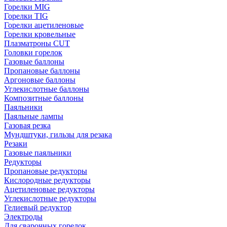
Горелки MIG
Горелки TIG
Горелки ацетиленовые
Горелки кровельные
Плазматроны CUT
Головки горелок
Газовые баллоны
Пропановые баллоны
Аргоновые баллоны
Углекислотные баллоны
Композитные баллоны
Паяльники
Паяльные лампы
Газовая резка
Мундштуки, гильзы для резака
Резаки
Газовые паяльники
Редукторы
Пропановые редукторы
Кислородные редукторы
Ацетиленовые редукторы
Углекислотные редукторы
Гелиевый редуктор
Электроды
Для сварочных горелок