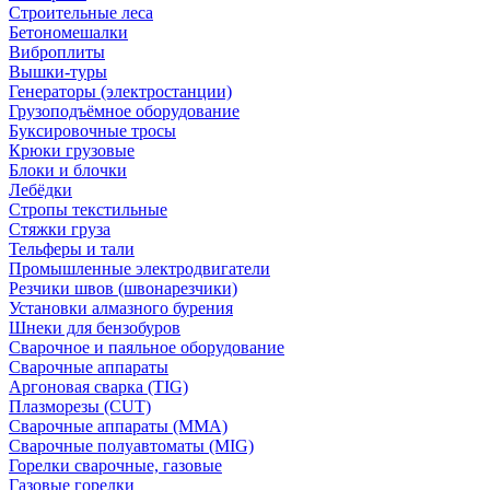
Строительные леса
Бетономешалки
Виброплиты
Вышки-туры
Генераторы (электростанции)
Грузоподъёмное оборудование
Буксировочные тросы
Крюки грузовые
Блоки и блочки
Лебёдки
Стропы текстильные
Стяжки груза
Тельферы и тали
Промышленные электродвигатели
Резчики швов (швонарезчики)
Установки алмазного бурения
Шнеки для бензобуров
Сварочное и паяльное оборудование
Сварочные аппараты
Аргоновая сварка (TIG)
Плазморезы (CUT)
Сварочные аппараты (MMA)
Сварочные полуавтоматы (MIG)
Горелки сварочные, газовые
Газовые горелки