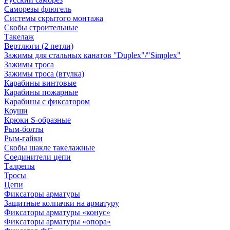
Саморезы флюгель
Системы скрытого монтажа
Скобы строительные
Такелаж
Вертлюги (2 петли)
Зажимы для стальных канатов "Duplex"/"Simplex"
Зажимы троса
Зажимы троса (втулка)
Карабины винтовые
Карабины пожарные
Карабины с фиксатором
Коуши
Крюки S-образные
Рым-болты
Рым-гайки
Скобы шакле такелажные
Соединители цепи
Талрепы
Тросы
Цепи
Фиксаторы арматуры
Защитные колпачки на арматуру
Фиксаторы арматуры «конус»
Фиксаторы арматуры «опора»