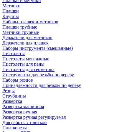
Плашки и метчики
Метчики
Плашки
Клуппы
Наборы плашек и метчиков
Плашки трубные
Метчики трубные
Держатели для метчиков
Держатели для плашек
Наборы инструмента (смешанные)
Пистолеты
Пистолеты монтажные
Пистолеты для пены
Пистолеты для герметика
Инструменты для резьбы по дереву
Наборы резцов
Принадлежности для резьбы по дереву
Резцы
Струбцины
Развертка
Развертка машинная
Развертка ручная
Развертка ручная регулируемая
Для работы с плиткой
Плиткорезы