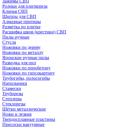
Зажимы СВП
Ролики для плиткореза
Клинья СВП
Щипцы для СВП
Алмазные притиры
Разметка по плитке
Расшифка швов (крестики) СВП
Пилы ручные
Стусла
Ножовки по дереву
Ножовки по металлу
Японские ручные пилы
Разводка для пил
Ножовки по пенобетону
Ножовки по гипсокартону
Трубогибы, полосогибы
Напильники
Стамески
Труборезы
Степлеры
Стеклорезы
Щётки металлические
Ножи и лезвия
Твердосплавные пластины
Присоски вакуумные