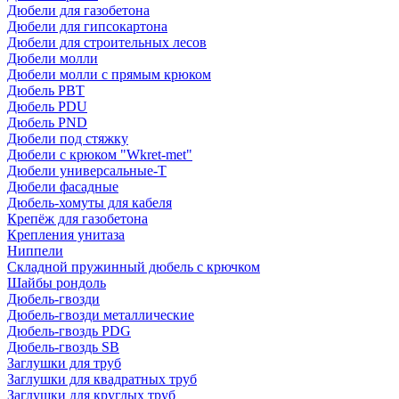
Дюбели для газобетона
Дюбели для гипсокартона
Дюбели для строительных лесов
Дюбели молли
Дюбели молли с прямым крюком
Дюбель PBT
Дюбель PDU
Дюбель PND
Дюбели под стяжку
Дюбели с крюком "Wkret-met"
Дюбели универсальные-Т
Дюбели фасадные
Дюбель-хомуты для кабеля
Крепёж для газобетона
Крепления унитаза
Ниппели
Складной пружинный дюбель с крючком
Шайбы рондоль
Дюбель-гвозди
Дюбель-гвозди металлические
Дюбель-гвоздь PDG
Дюбель-гвоздь SB
Заглушки для труб
Заглушки для квадратных труб
Заглушки для круглых труб