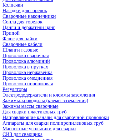
Колпачки
Насадки для горелок
Сварочные наконечники
Сопла для горелок
Цанги и держатели цанг
Припой
Флюс для пайки
Сварочные кабели
Шланги газовые
Проволока сварочная
Проволока алюминий
Проволока в прутках
Проволока нержавейка
Проволока омедненная
Проволока порошковая
Регуляторы
Электрододержатели и клеммы заземления
Зажимы-крокодилы (клемы заземления)
Зажимы массы сварочные
Для сварки пластиковых труб
Направляющие каналы для сварочной проволоки
Аппараты для сварки полипропиленовых труб
Магнитные угольники для сварки
СИЗ для сварщика
Сварочные маски, очки