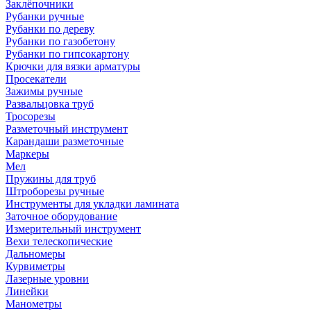
Заклёпочники
Рубанки ручные
Рубанки по дереву
Рубанки по газобетону
Рубанки по гипсокартону
Крючки для вязки арматуры
Просекатели
Зажимы ручные
Развальцовка труб
Тросорезы
Разметочный инструмент
Карандаши разметочные
Маркеры
Мел
Пружины для труб
Штроборезы ручные
Инструменты для укладки ламината
Заточное оборудование
Измерительный инструмент
Вехи телескопические
Дальномеры
Курвиметры
Лазерные уровни
Линейки
Манометры