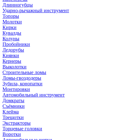
Длинногубцы
Ударно-рычажный инструмент
Топоры
Молотки
Кирки
Кувалды
Колуны
Пробойники
Ледорубы
Киянки
Кернеры
Выколотки
Строительные ломы
Ломы-гвоздодеры
Зубила, конопатки
Монтировки
Автомобильный инструмент
Домкраты
Съёмники
Клейма
Трещотки
Экстракторы
Торцевые головки
Воротки
Автомобильные щетки