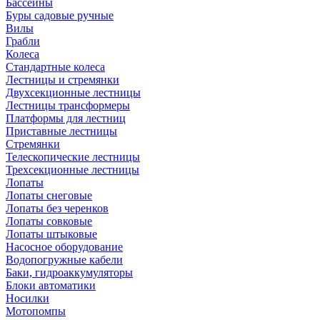
Бассейны
Буры садовые ручные
Вилы
Грабли
Колеса
Стандартные колеса
Лестницы и стремянки
Двухсекционные лестницы
Лестницы трансформеры
Платформы для лестниц
Приставные лестницы
Стремянки
Телескопические лестницы
Трехсекционные лестницы
Лопаты
Лопаты снеговые
Лопаты без черенков
Лопаты совковые
Лопаты штыковые
Насосное оборудование
Водопогружные кабели
Баки, гидроаккумуляторы
Блоки автоматики
Носилки
Мотопомпы