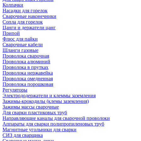
Колпачки
Насадки для горелок
Сварочные наконечники
Сопла для горелок
Цанги и держатели цанг
Припой
Флюс для пайки
Сварочные кабели
Шланги газовые
Проволока сварочная
Проволока алюминий
Проволока в прутках
Проволока нержавейка
Проволока омедненная
Проволока порошковая
Регуляторы
Электрододержатели и клеммы заземления
Зажимы-крокодилы (клемы заземления)
Зажимы массы сварочные
Для сварки пластиковых труб
Направляющие каналы для сварочной проволоки
Аппараты для сварки полипропиленовых труб
Магнитные угольники для сварки
СИЗ для сварщика
Сварочные маски, очки