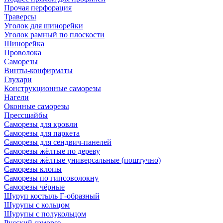
Прочая перфорация
Траверсы
Уголок для шинорейки
Уголок рамный по плоскости
Шинорейка
Проволока
Саморезы
Винты-конфирматы
Глухари
Конструкционные саморезы
Нагели
Оконные саморезы
Прессшайбы
Саморезы для кровли
Саморезы для паркета
Саморезы для сендвич-панелей
Саморезы жёлтые по дереву
Саморезы жёлтые универсальные (поштучно)
Саморезы клопы
Саморезы по гипсоволокну
Саморезы чёрные
Шуруп костыль Г-образный
Шурупы с кольцом
Шурупы с полукольцом
Русский саморез