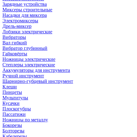
Зарядные устройства
Миксеры строительные
Насадки для миксера
Электромиксеры
Дрель-миксер
Лобзики электрические
Вибраторы
Вал гибкий
Вибратор глубинный
Гайковёрты
Ножницы электрические
Степлеры электрические
Аккумуляторы для инструмента
Ручной инструмент
Шарнирно-губцевый инструмент
Клещи
Пинцеты
Мультитулы
Кусачки
Плоскогубцы
Пассатижи
Ножницы по металлу
Бокорезы
Болторезы
Кабелерезы