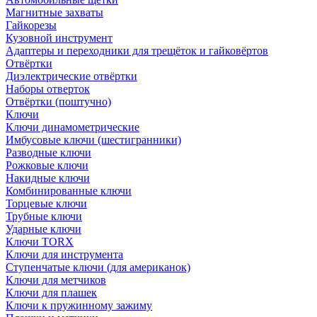
Магнитные захваты
Гайкорезы
Кузовной инструмент
Адаптеры и переходники для трещёток и гайковёртов
Отвёртки
Диэлектрические отвёртки
Наборы отверток
Отвёртки (поштучно)
Ключи
Ключи динамометрические
Имбусовые ключи (шестигранники)
Разводные ключи
Рожковые ключи
Накидные ключи
Комбинированные ключи
Торцевые ключи
Трубные ключи
Ударные ключи
Ключи TORX
Ключи для инструмента
Ступенчатые ключи (для американок)
Ключи для метчиков
Ключи для плашек
Ключи к пружинному зажиму