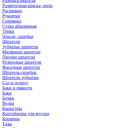
Разбрызгиватели
Разметочная краска, нити
Расшивки
Рукоятки
Серпянка
Сетка абразивная
Тёрки
Цикли, скребки
Шпатели
Зубчатые шпатели
Малярные шпатели
Прочие шпатели
Резиновые шпатели
Фасадные шпатели
Шпатель-скребок
Шпатели зубчатые
Сад и огород
Баки и емкости
Баки
Бочки
Ведра
Канистры
Контейнеры для мусора
Корзины
Тазы