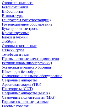
Строительные леса
Бетономешалки
Виброплиты
Вышки-туры
Генераторы (электростанции)
Грузоподъёмное оборудование
Буксировочные тросы
Крюки грузовые
Блоки и блочки
Лебёдки
Стропы текстильные
Стяжки груза
Тельферы и тали
Промышленные электродвигатели
Резчики швов (швонарезчики)
Установки алмазного бурения
Шнеки для бензобуров
Сварочное и паяльное оборудование
Сварочные аппараты
Аргоновая сварка (TIG)
Плазморезы (CUT)
Сварочные аппараты (MMA)
Сварочные полуавтоматы (MIG)
Горелки сварочные, газовые
Газовые горелки