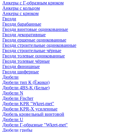
Анкеры с Г-образным крюком
Анкеры с кольцом
Анкеры с крюком
Гвозди
Гвозди барабанные
Гвозди винтовые оцинкованные
Гвозди декоративные
Гвозди ершеные оцинкованные
Гвозди строительные оцинкованные
Гвозди строительные чёрные
Гвозди толевые оцинкованные
Гвозди толевые чёрные
Гвозди финишные
Гвозди шиферные
Дюбели
Дюбели тип К (Ёжики)
Дюбели 4BS-K (Белые)
Дюбели N
Дюбели Fischer
Дюбели KPR "Wkret-met"
Дюбели KPR-Х усиленные
Дюбель кровельный винтовой
Дюбели U
Дюбели Г-образные "Wkret-met"
Дюбели грибы