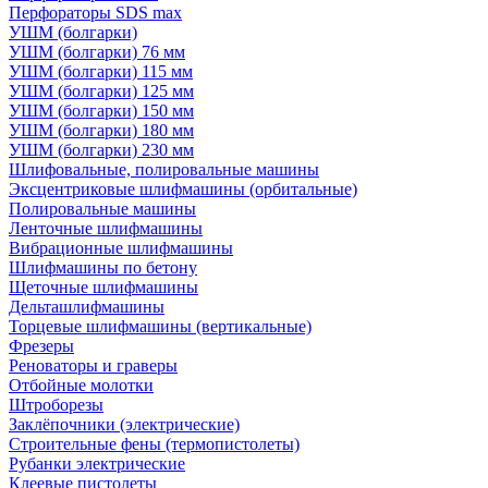
Перфораторы SDS max
УШМ (болгарки)
УШМ (болгарки) 76 мм
УШМ (болгарки) 115 мм
УШМ (болгарки) 125 мм
УШМ (болгарки) 150 мм
УШМ (болгарки) 180 мм
УШМ (болгарки) 230 мм
Шлифовальные, полировальные машины
Эксцентриковые шлифмашины (орбитальные)
Полировальные машины
Ленточные шлифмашины
Вибрационные шлифмашины
Шлифмашины по бетону
Щеточные шлифмашины
Дельташлифмашины
Торцевые шлифмашины (вертикальные)
Фрезеры
Реноваторы и граверы
Отбойные молотки
Штроборезы
Заклёпочники (электрические)
Строительные фены (термопистолеты)
Рубанки электрические
Клеевые пистолеты