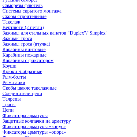
Саморезы флюгель
Системы скрытого монтажа
Скобы строительные
Такелаж
Вертлюги (2 петли)
Зажимы для стальных канатов "Duplex"/"Simplex"
Зажимы троса
Зажимы троса (втулка)
Карабины винтовые
Карабины пожарные
Карабины с фиксатором
Коуши
Крюки S-образные
Рым-болты
Рым-гайки
Скобы шакле такелажные
Соединители цепи
Талрепы
Тросы
Цепи
Фиксаторы арматуры
Защитные колпачки на арматуру
Фиксаторы арматуры «конус»
Фиксаторы арматуры «опора»