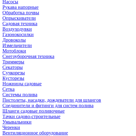
Насосы
Рукава напорные
Обработка почвы
Опрыскиватели
Садовая техника
Воздуходувки
Газонокосилки
Дровоколы
Измельчители
Мотоблоки
Снегоуборочная техника
Триммеры
Секаторы
Сучкорезы
Кусторезы
Ножницы садовые
Сетка
Системы полива
Пистолеты, насадки, дождеватели для шлангов
Соединители и фитинги для систем полива
Шланги садовые поливочные
Тачки садово-строительные
Умывальники
Черенки
Вентиляционное оборудование