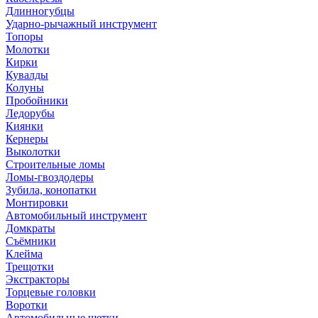
Длинногубцы
Ударно-рычажный инструмент
Топоры
Молотки
Кирки
Кувалды
Колуны
Пробойники
Ледорубы
Киянки
Кернеры
Выколотки
Строительные ломы
Ломы-гвоздодеры
Зубила, конопатки
Монтировки
Автомобильный инструмент
Домкраты
Съёмники
Клейма
Трещотки
Экстракторы
Торцевые головки
Воротки
Автомобильные щетки