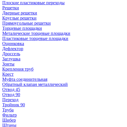
Плоские пластиковые переходы
Решетки
Дверные решетки
Круглые решетки
Прямоугольные решетки
Торцевые площадки
Металические торцевые площадки
Пластиковые торцевые площадки
Оцинковка
Дефлектор
Дроссель
Заглушка
Зонты
Крепления труб
Крест
Муфта соединительная
Обратный клапан металлический
Отвод 45
Отвод 90
Переход
Тройник 90
Труба
Фильтр
Шибер
Штаны