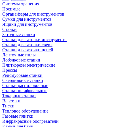
Системы хранения
Носимые
Органайзеры для инструментов
Сумки для инструментов
Ящики для инструментов
Станки
Заточные станки
Станки для заточки инструмента
Станки для заточки сверл
Станки для заточки цепей
Ленточные пилы
Лобзиковые станки
Плиткорезы электрические
Прессы
Рейсмусовые станки
Сверлильные станки
Станки распиловочные
Станки шлифовальные
Токарные станки
Верстаки
Тиски
Тепловое оборудование
Газовые плитки
Инфракрасные обогреватели
Камни для бани