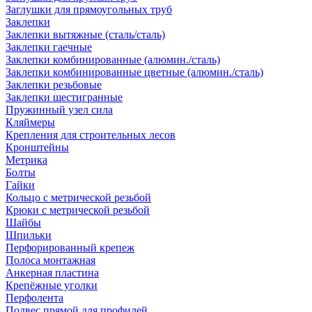
Заглушки для прямоугольных труб
Заклепки
Заклепки вытяжные (сталь/сталь)
Заклепки гаечные
Заклепки комбинированные (алюмин./сталь)
Заклепки комбинированные цветные (алюмин./сталь)
Заклепки резьбовые
Заклепки шестигранные
Пружинный узел сила
Кляймеры
Крепления для строительных лесов
Кронштейны
Метрика
Болты
Гайки
Кольцо с метрической резьбой
Крюки с метрической резьбой
Шайбы
Шпильки
Перфорированный крепеж
Полоса монтажная
Анкерная пластина
Крепёжные уголки
Перфолента
Подвес прямой для профилей