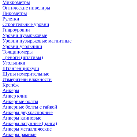
Микрометры
Оптические нивелиры
Пирометры
Рулетки
Строительные уровни
Гидроуровни
Уровни пузырьковые
Уровни пузырьковые магнитные
Уровни-угольники
Толщиномеры
Треноги (штативы)
Угольники
Штангенциркули
Щупы измерительные
Измерители влажности
Крепёж
Анкеры
Анкер клин
Анкерные болты
Анкерные болты с гайкой
Анкеры двухраспорные
Анкеры клиновые
Анкеры латунные (цанга)
Анкеры металлические
Анкеры рамные