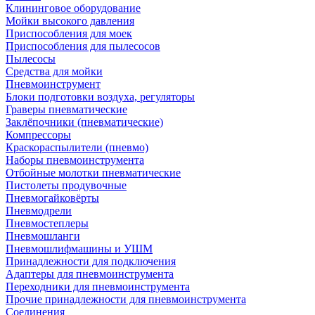
Клининговое оборудование
Мойки высокого давления
Приспособления для моек
Приспособления для пылесосов
Пылесосы
Средства для мойки
Пневмоинструмент
Блоки подготовки воздуха, регуляторы
Граверы пневматические
Заклёпочники (пневматические)
Компрессоры
Краскораспылители (пневмо)
Наборы пневмоинструмента
Отбойные молотки пневматические
Пистолеты продувочные
Пневмогайковёрты
Пневмодрели
Пневмостеплеры
Пневмошланги
Пневмошлифмашины и УШМ
Принадлежности для подключения
Адаптеры для пневмоинструмента
Переходники для пневмоинструмента
Прочие принадлежности для пневмоинструмента
Соединения