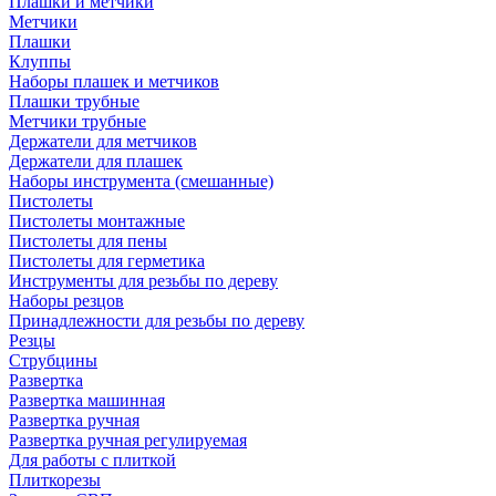
Плашки и метчики
Метчики
Плашки
Клуппы
Наборы плашек и метчиков
Плашки трубные
Метчики трубные
Держатели для метчиков
Держатели для плашек
Наборы инструмента (смешанные)
Пистолеты
Пистолеты монтажные
Пистолеты для пены
Пистолеты для герметика
Инструменты для резьбы по дереву
Наборы резцов
Принадлежности для резьбы по дереву
Резцы
Струбцины
Развертка
Развертка машинная
Развертка ручная
Развертка ручная регулируемая
Для работы с плиткой
Плиткорезы