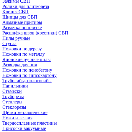
Зажимы СВП
Ролики для плиткореза
Клинья СВП
Щипцы для СВП
Алмазные притиры
Разметка по плитке
Расшифка швов (крестики) СВП
Пилы ручные
Стусла
Ножовки по дереву
Ножовки по металлу
Японские ручные пилы
Разводка для пил
Ножовки по пенобетону
Ножовки по гипсокартону
Трубогибы, полосогибы
Напильники
Стамески
Труборезы
Степлеры
Стеклорезы
Щётки металлические
Ножи и лезвия
Твердосплавные пластины
Присоски вакуумные