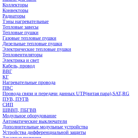
Коллекторы
Конвекторы
Радиаторы
Тэны нагревательные
Тепловые завесы
Тепловые пушки
Газовые тепловые пушки
Дизельные тепловые пушки
Электрические тепловые пушки
Тепловентиляторы
Электрика и свет
Кабель, провод
ВВГ
КГ
Нагревательные провода
ПВС
Провода связи и передачи данных UTP(витая пара),SAT,RG
ПУВ, ПУГВ
СИП
ШВВП, ПБГВВ
Модульное оборудование
Автоматические выключатели
Дополнительные модульные устройства
Устройства дифференциальной защиты
Заказные позиции