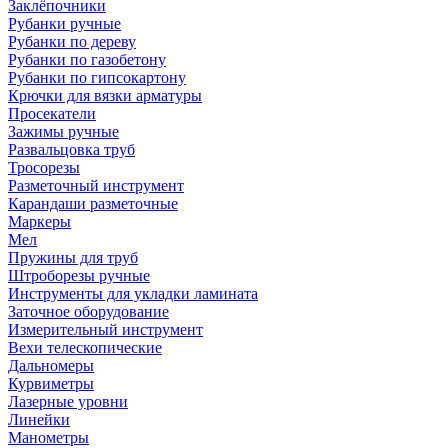
Заклёпочники
Рубанки ручные
Рубанки по дереву
Рубанки по газобетону
Рубанки по гипсокартону
Крючки для вязки арматуры
Просекатели
Зажимы ручные
Развальцовка труб
Тросорезы
Разметочный инструмент
Карандаши разметочные
Маркеры
Мел
Пружины для труб
Штроборезы ручные
Инструменты для укладки ламината
Заточное оборудование
Измерительный инструмент
Вехи телескопические
Дальномеры
Курвиметры
Лазерные уровни
Линейки
Манометры