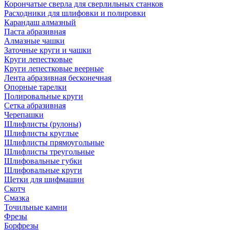
Корончатые сверла для сверлильных станков
Расходники для шлифовки и полировки
Карандаш алмазный
Паста абразивная
Алмазные чашки
Заточные круги и чашки
Круги лепестковые
Круги лепестковые веерные
Лента абразивная бесконечная
Опорные тарелки
Полировальные круги
Сетка абразивная
Черепашки
Шлифлисты (рулоны)
Шлифлисты круглые
Шлифлисты прямоугольные
Шлифлисты треугольные
Шлифовальные губки
Шлифовальные круги
Щетки для шифмашин
Скотч
Смазка
Точильные камни
Фрезы
Борфрезы