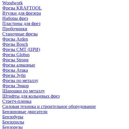
Woodwork
Фрезы KRAFTOOL
Втулки для фрезера
Наборы фрез
Пластины для фрез
Пробочники
Станочные фрезы
Фрезы Arden
Фрезы Bosch
Фрезы CMT (ЦРИ)
Фрезы Globus
Фрезы Strong
Фрезы алмазные
Фрезы Атака
Фрезы Зубр
Фрезы по металлу
Фрезы Энкор
Шарошки по металлу
Штифты для кольцевых фрез
Стретч-пленка
Силовая техника и строительное оборудование
Бензиновые двигатели
Бензобуры
Бензопилы
Бензорезы