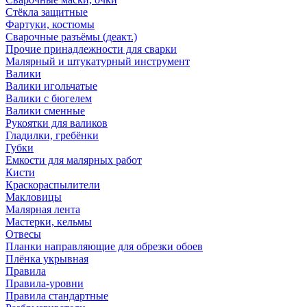
Стёкла защитные
Фартуки, костюмы
Сварочные разъёмы (деакт.)
Прочие принадлежности для сварки
Малярный и штукатурный инструмент
Валики
Валики игольчатые
Валики с бюгелем
Валики сменные
Рукоятки для валиков
Гладилки, гребёнки
Губки
Емкости для малярных работ
Кисти
Краскораспылители
Макловицы
Малярная лента
Мастерки, кельмы
Отвесы
Планки направляющие для обрезки обоев
Плёнка укрывная
Правила
Правила-уровни
Правила стандартные