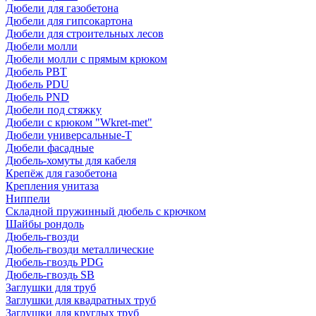
Дюбели для газобетона
Дюбели для гипсокартона
Дюбели для строительных лесов
Дюбели молли
Дюбели молли с прямым крюком
Дюбель PBT
Дюбель PDU
Дюбель PND
Дюбели под стяжку
Дюбели с крюком "Wkret-met"
Дюбели универсальные-Т
Дюбели фасадные
Дюбель-хомуты для кабеля
Крепёж для газобетона
Крепления унитаза
Ниппели
Складной пружинный дюбель с крючком
Шайбы рондоль
Дюбель-гвозди
Дюбель-гвозди металлические
Дюбель-гвоздь PDG
Дюбель-гвоздь SB
Заглушки для труб
Заглушки для квадратных труб
Заглушки для круглых труб