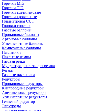
Горелки MIG
Горелки TIG
Горелки ацетиленовые
Горелки кровельные
Плазматроны CUT
Головки горелок
Газовые баллоны
Пропановые баллоны
Аргоновые баллоны
Углекислотные баллоны
Композитные баллоны
Паяльники
Паяльные лампы
Газовая резка
Мундштуки, гильзы для резака
Резаки
Газовые паяльники
Редукторы
Пропановые редукторы
Кислородные редукторы
Ацетиленовые редукторы
Углекислотные редукторы
Гелиевый редуктор
Электроды
Для сварочных горелок