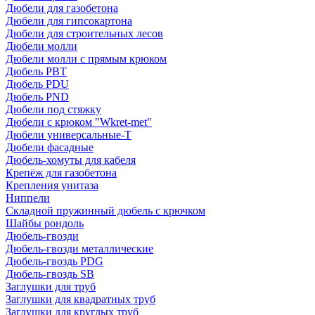
Дюбели для газобетона
Дюбели для гипсокартона
Дюбели для строительных лесов
Дюбели молли
Дюбели молли с прямым крюком
Дюбель PBT
Дюбель PDU
Дюбель PND
Дюбели под стяжку
Дюбели с крюком "Wkret-met"
Дюбели универсальные-Т
Дюбели фасадные
Дюбель-хомуты для кабеля
Крепёж для газобетона
Крепления унитаза
Ниппели
Складной пружинный дюбель с крючком
Шайбы рондоль
Дюбель-гвозди
Дюбель-гвозди металлические
Дюбель-гвоздь PDG
Дюбель-гвоздь SB
Заглушки для труб
Заглушки для квадратных труб
Заглушки для круглых труб