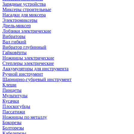
Зарядные устройства
Миксеры строительные
Насадки для миксера
Электромиксеры
Дрель-миксер
Лобзики электрические
Вибраторы
Вал гибкий
Вибратор глубинный
Гайковёрты
Ножницы электрические
Степлеры электрические
Аккумуляторы для инструмента
Ручной инструмент
Шарнирно-губцевый инструмент
Клещи
Пинцеты
Мультитулы
Кусачки
Плоскогубцы
Пассатижи
Ножницы по металлу
Бокорезы
Болторезы
Кабелерезы