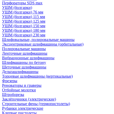
Перфораторы SDS max
УШМ (болгарки)
УШМ (болгарки) 76 мм
УШМ (болгарки) 115 мм
УШМ (болгарки) 125 мм
УШМ (болгарки) 150 мм
УШМ (болгарки) 180 мм
УШМ (болгарки) 230 мм
Шлифовальные, полировальные машины
Эксцентриковые шлифмашины (орбитальные)
Полировальные машины
Ленточные шлифмашины
Вибрационные шлифмашины
Шлифмашины по бетону
Щеточные шлифмашины
Дельташлифмашины
Торцевые шлифмашины (вертикальные)
Фрезеры
Реноваторы и граверы
Отбойные молотки
Штроборезы
Заклёпочники (электрические)
Строительные фены (термопистолеты)
Рубанки электрические
Клеевые пистолеты