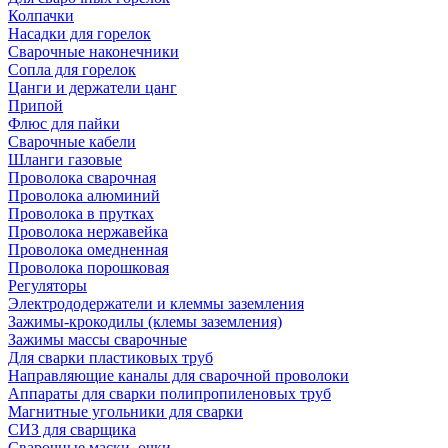
Колпачки
Насадки для горелок
Сварочные наконечники
Сопла для горелок
Цанги и держатели цанг
Припой
Флюс для пайки
Сварочные кабели
Шланги газовые
Проволока сварочная
Проволока алюминий
Проволока в прутках
Проволока нержавейка
Проволока омедненная
Проволока порошковая
Регуляторы
Электрододержатели и клеммы заземления
Зажимы-крокодилы (клемы заземления)
Зажимы массы сварочные
Для сварки пластиковых труб
Направляющие каналы для сварочной проволоки
Аппараты для сварки полипропиленовых труб
Магнитные угольники для сварки
СИЗ для сварщика
Сварочные маски, очки