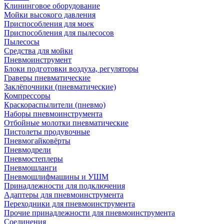
Клининговое оборудование
Мойки высокого давления
Приспособления для моек
Приспособления для пылесосов
Пылесосы
Средства для мойки
Пневмоинструмент
Блоки подготовки воздуха, регуляторы
Граверы пневматические
Заклёпочники (пневматические)
Компрессоры
Краскораспылители (пневмо)
Наборы пневмоинструмента
Отбойные молотки пневматические
Пистолеты продувочные
Пневмогайковёрты
Пневмодрели
Пневмостеплеры
Пневмошланги
Пневмошлифмашины и УШМ
Принадлежности для подключения
Адаптеры для пневмоинструмента
Переходники для пневмоинструмента
Прочие принадлежности для пневмоинструмента
Соединения