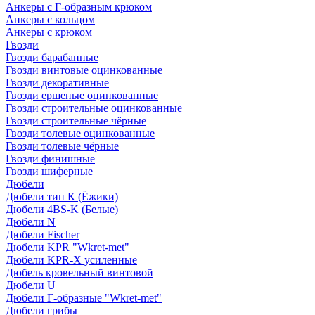
Анкеры с Г-образным крюком
Анкеры с кольцом
Анкеры с крюком
Гвозди
Гвозди барабанные
Гвозди винтовые оцинкованные
Гвозди декоративные
Гвозди ершеные оцинкованные
Гвозди строительные оцинкованные
Гвозди строительные чёрные
Гвозди толевые оцинкованные
Гвозди толевые чёрные
Гвозди финишные
Гвозди шиферные
Дюбели
Дюбели тип К (Ёжики)
Дюбели 4BS-K (Белые)
Дюбели N
Дюбели Fischer
Дюбели KPR "Wkret-met"
Дюбели KPR-Х усиленные
Дюбель кровельный винтовой
Дюбели U
Дюбели Г-образные "Wkret-met"
Дюбели грибы