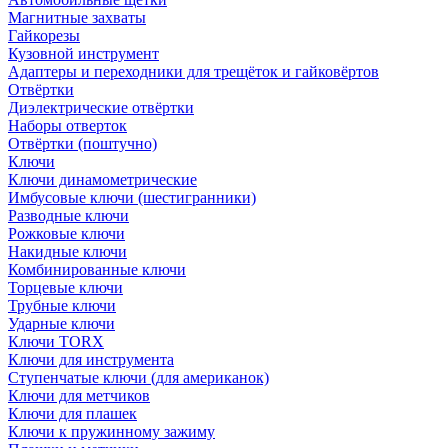
Магнитные захваты
Гайкорезы
Кузовной инструмент
Адаптеры и переходники для трещёток и гайковёртов
Отвёртки
Диэлектрические отвёртки
Наборы отверток
Отвёртки (поштучно)
Ключи
Ключи динамометрические
Имбусовые ключи (шестигранники)
Разводные ключи
Рожковые ключи
Накидные ключи
Комбинированные ключи
Торцевые ключи
Трубные ключи
Ударные ключи
Ключи TORX
Ключи для инструмента
Ступенчатые ключи (для американок)
Ключи для метчиков
Ключи для плашек
Ключи к пружинному зажиму