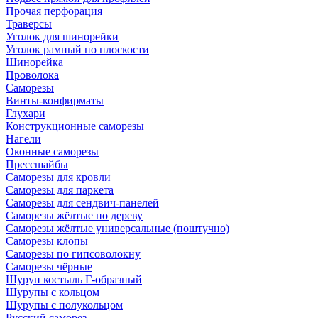
Прочая перфорация
Траверсы
Уголок для шинорейки
Уголок рамный по плоскости
Шинорейка
Проволока
Саморезы
Винты-конфирматы
Глухари
Конструкционные саморезы
Нагели
Оконные саморезы
Прессшайбы
Саморезы для кровли
Саморезы для паркета
Саморезы для сендвич-панелей
Саморезы жёлтые по дереву
Саморезы жёлтые универсальные (поштучно)
Саморезы клопы
Саморезы по гипсоволокну
Саморезы чёрные
Шуруп костыль Г-образный
Шурупы с кольцом
Шурупы с полукольцом
Русский саморез