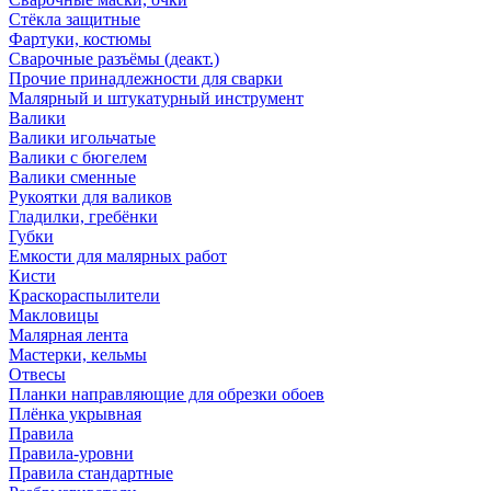
Стёкла защитные
Фартуки, костюмы
Сварочные разъёмы (деакт.)
Прочие принадлежности для сварки
Малярный и штукатурный инструмент
Валики
Валики игольчатые
Валики с бюгелем
Валики сменные
Рукоятки для валиков
Гладилки, гребёнки
Губки
Емкости для малярных работ
Кисти
Краскораспылители
Макловицы
Малярная лента
Мастерки, кельмы
Отвесы
Планки направляющие для обрезки обоев
Плёнка укрывная
Правила
Правила-уровни
Правила стандартные