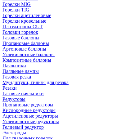
Горелки MIG
Горелки TIG
Горелки ацетиленовые
Горелки кровельные
Плазматроны CUT
Головки горелок
Газовые баллоны
Пропановые баллоны
Аргоновые баллоны
Углекислотные баллоны
Композитные баллоны
Паяльники
Паяльные лампы
Газовая резка
Мундштуки, гильзы для резака
Резаки
Газовые паяльники
Редукторы
Пропановые редукторы
Кислородные редукторы
Ацетиленовые редукторы
Углекислотные редукторы
Гелиевый редуктор
Электроды
Для сварочных горелок