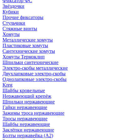
Фиксатор ФС
Звёздочки
Кубики
Прочие фиксаторы
Стульчики
Стяжные винты
Хомуты
Металлические хомуты
Пластиковые хомуты
Сантехнические хомуты
Хомуты Термоклип
Шпильки сантехнические
Электро-скобы металлические
Двухлапковые электро-скобы
Однолапковые электро-скобы
Kreg
Шайбы кровельные
Нержавеющий крепёж
Шпильки нержавеющие
Гайки нержавеющие
Зажимы троса нержавеющие
Тросы нержавеющие
Шайбы нержавеющие
Заклёпки нержавеющие
Болты нержавейка (А2)