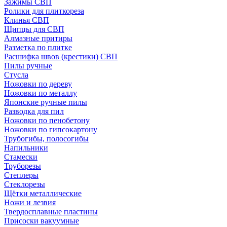
Зажимы СВП
Ролики для плиткореза
Клинья СВП
Щипцы для СВП
Алмазные притиры
Разметка по плитке
Расшифка швов (крестики) СВП
Пилы ручные
Стусла
Ножовки по дереву
Ножовки по металлу
Японские ручные пилы
Разводка для пил
Ножовки по пенобетону
Ножовки по гипсокартону
Трубогибы, полосогибы
Напильники
Стамески
Труборезы
Степлеры
Стеклорезы
Щётки металлические
Ножи и лезвия
Твердосплавные пластины
Присоски вакуумные