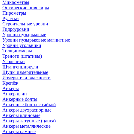
Микрометры
Оптические нивелиры
Пирометры
Рулетки
Строительные уровни
Гидроуровни
Уровни пузырьковые
Уровни пузырьковые магнитные
Уровни-угольники
Толщиномеры
Треноги (штативы)
Угольники
Штангенциркули
Щупы измерительные
Измерители влажности
Крепёж
Анкеры
Анкер клин
Анкерные болты
Анкерные болты с гайкой
Анкеры двухраспорные
Анкеры клиновые
Анкеры латунные (цанга)
Анкеры металлические
Анкеры рамные