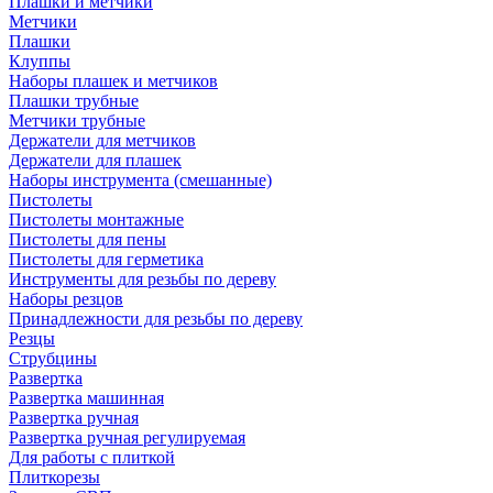
Плашки и метчики
Метчики
Плашки
Клуппы
Наборы плашек и метчиков
Плашки трубные
Метчики трубные
Держатели для метчиков
Держатели для плашек
Наборы инструмента (смешанные)
Пистолеты
Пистолеты монтажные
Пистолеты для пены
Пистолеты для герметика
Инструменты для резьбы по дереву
Наборы резцов
Принадлежности для резьбы по дереву
Резцы
Струбцины
Развертка
Развертка машинная
Развертка ручная
Развертка ручная регулируемая
Для работы с плиткой
Плиткорезы