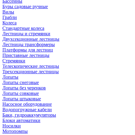
Бассейны
Буры садовые ручные
Вилы
Грабли
Колеса
Стандартные колеса
Лестницы и стремянки
Двухсекционные лестницы
Лестницы трансформеры
Платформы для лестниц
Приставные лестницы
Стремянки
Телескопические лестницы
Трехсекционные лестницы
Лопаты
Лопаты снеговые
Лопаты без черенков
Лопаты совковые
Лопаты штыковые
Насосное оборудование
Водопогружные кабели
Баки, гидроаккумуляторы
Блоки автоматики
Носилки
Мотопомпы