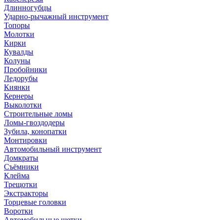
Длинногубцы
Ударно-рычажный инструмент
Топоры
Молотки
Кирки
Кувалды
Колуны
Пробойники
Ледорубы
Киянки
Кернеры
Выколотки
Строительные ломы
Ломы-гвоздодеры
Зубила, конопатки
Монтировки
Автомобильный инструмент
Домкраты
Съёмники
Клейма
Трещотки
Экстракторы
Торцевые головки
Воротки
Автомобильные щетки