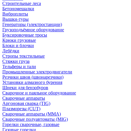
Строительные леса
Бетономешалки
Виброплиты
Вышки-туры
Генераторы (электростанции)
Грузоподъёмное оборудование
Буксировочные тросы
Крюки грузовые
Блоки и блочки
Лебёдки
Стропы текстильные
Стяжки груза
Тельферы и тали
Промышленные электродвигатели
Резчики швов (швонарезчики)
Установки алмазного бурения
Шнеки для бензобуров
Сварочное и паяльное оборудование
Сварочные аппараты
Аргоновая сварка (TIG)
Плазморезы (CUT)
Сварочные аппараты (MMA)
Сварочные полуавтоматы (MIG)
Горелки сварочные, газовые
Газовые горелки