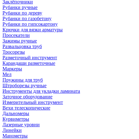
Заклёпочники
Рубанки ручные
Рубанки по дереву
Рубанки по газобетону
Рубанки по гипсокартону
Крючки для вязки арматуры
Просекатели
Зажимы ручные
Развальцовка труб
Тросорезы
Разметочный инструмент
Карандаши разметочные
Маркеры
Мел
Пружины для труб
Штроборезы ручные
Инструменты для укладки ламината
Заточное оборудование
Измерительный инструмент
Вехи телескопические
Дальномеры
Курвиметры
Лазерные уровни
Линейки
Манометры