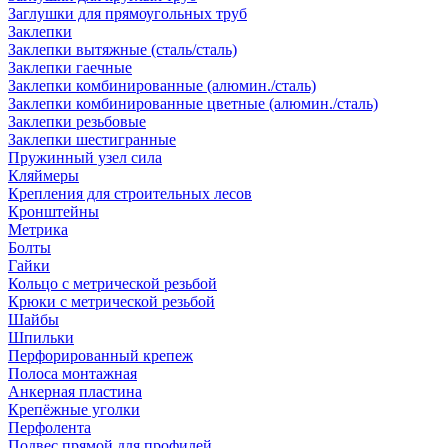
Заглушки для прямоугольных труб
Заклепки
Заклепки вытяжные (сталь/сталь)
Заклепки гаечные
Заклепки комбинированные (алюмин./сталь)
Заклепки комбинированные цветные (алюмин./сталь)
Заклепки резьбовые
Заклепки шестигранные
Пружинный узел сила
Кляймеры
Крепления для строительных лесов
Кронштейны
Метрика
Болты
Гайки
Кольцо с метрической резьбой
Крюки с метрической резьбой
Шайбы
Шпильки
Перфорированный крепеж
Полоса монтажная
Анкерная пластина
Крепёжные уголки
Перфолента
Подвес прямой для профилей