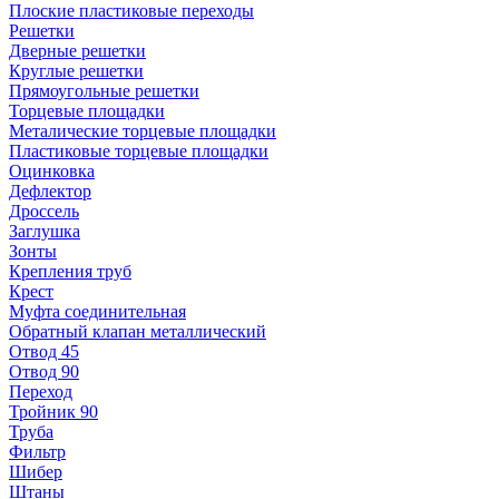
Плоские пластиковые переходы
Решетки
Дверные решетки
Круглые решетки
Прямоугольные решетки
Торцевые площадки
Металические торцевые площадки
Пластиковые торцевые площадки
Оцинковка
Дефлектор
Дроссель
Заглушка
Зонты
Крепления труб
Крест
Муфта соединительная
Обратный клапан металлический
Отвод 45
Отвод 90
Переход
Тройник 90
Труба
Фильтр
Шибер
Штаны