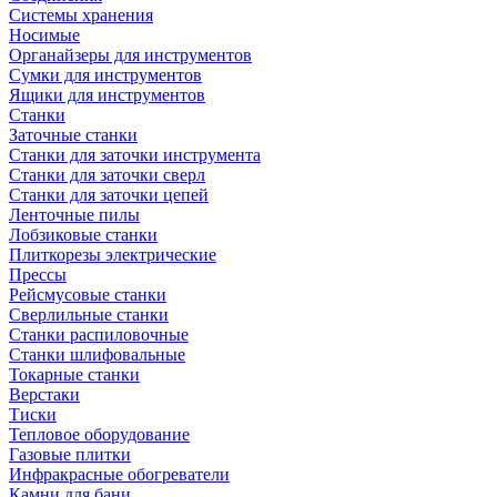
Системы хранения
Носимые
Органайзеры для инструментов
Сумки для инструментов
Ящики для инструментов
Станки
Заточные станки
Станки для заточки инструмента
Станки для заточки сверл
Станки для заточки цепей
Ленточные пилы
Лобзиковые станки
Плиткорезы электрические
Прессы
Рейсмусовые станки
Сверлильные станки
Станки распиловочные
Станки шлифовальные
Токарные станки
Верстаки
Тиски
Тепловое оборудование
Газовые плитки
Инфракрасные обогреватели
Камни для бани