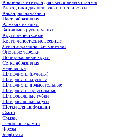
Корончатые сверла для сверлильных станков
Расходники для шлифовки и полировки
Карандаш алмазный
Паста абразивная
Алмазные чашки
Заточные круги и чашки
Круги лепестковые
Круги лепестковые веерные
Лента абразивная бесконечная
Опорные тарелки
Полировальные круги
Сетка абразивная
Черепашки
Шлифлисты (рулоны)
Шлифлисты круглые
Шлифлисты прямоугольные
Шлифлисты треугольные
Шлифовальные губки
Шлифовальные круги
Щетки для шифмашин
Скотч
Смазка
Точильные камни
Фрезы
Борфрезы