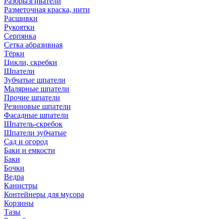
Разбрызгиватели
Разметочная краска, нити
Расшивки
Рукоятки
Серпянка
Сетка абразивная
Тёрки
Цикли, скребки
Шпатели
Зубчатые шпатели
Малярные шпатели
Прочие шпатели
Резиновые шпатели
Фасадные шпатели
Шпатель-скребок
Шпатели зубчатые
Сад и огород
Баки и емкости
Баки
Бочки
Ведра
Канистры
Контейнеры для мусора
Корзины
Тазы