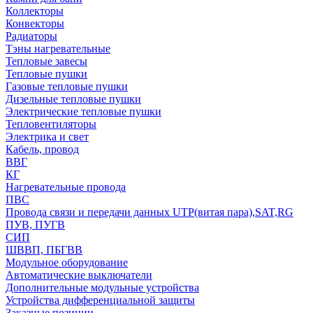
Коллекторы
Конвекторы
Радиаторы
Тэны нагревательные
Тепловые завесы
Тепловые пушки
Газовые тепловые пушки
Дизельные тепловые пушки
Электрические тепловые пушки
Тепловентиляторы
Электрика и свет
Кабель, провод
ВВГ
КГ
Нагревательные провода
ПВС
Провода связи и передачи данных UTP(витая пара),SAT,RG
ПУВ, ПУГВ
СИП
ШВВП, ПБГВВ
Модульное оборудование
Автоматические выключатели
Дополнительные модульные устройства
Устройства дифференциальной защиты
Заказные позиции