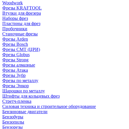
Woodwork
Фрезы KRAFTOOL
Втулки для фрезера
Наборы фрез
Пластины для фрез
Пробочники
Станочные фрезы
Фрезы Arden
Фрезы Bosch
Фрезы CMT (ЦРИ)
Фрезы Globus
Фрезы Strong
Фрезы алмазные
Фрезы Атака
Фрезы Зубр
Фрезы по металлу
Фрезы Энкор
Шарошки по металлу
Штифты для кольцевых фрез
Стретч-пленка
Силовая техника и строительное оборудование
Бензиновые двигатели
Бензобуры
Бензопилы
Бензорезы