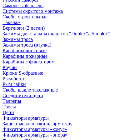
Саморезы флюгель
Системы скрытого монтажа
Скобы строительные
Такелаж
Вертлюги (2 петли)
Зажимы для стальных канатов "Duplex"/"Simplex"
Зажимы троса
Зажимы троса (втулка)
Карабины винтовые
Карабины пожарные
Карабины с фиксатором
Коуши
Крюки S-образные
Рым-болты
Рым-гайки
Скобы шакле такелажные
Соединители цепи
Талрепы
Тросы
Цепи
Фиксаторы арматуры
Защитные колпачки на арматуру
Фиксаторы арматуры «конус»
Фиксаторы арматуры «опора»