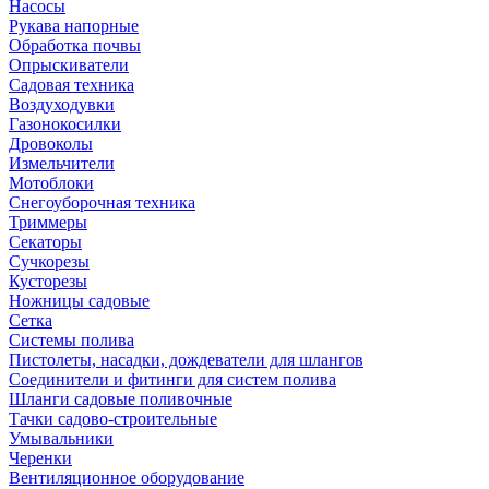
Насосы
Рукава напорные
Обработка почвы
Опрыскиватели
Садовая техника
Воздуходувки
Газонокосилки
Дровоколы
Измельчители
Мотоблоки
Снегоуборочная техника
Триммеры
Секаторы
Сучкорезы
Кусторезы
Ножницы садовые
Сетка
Системы полива
Пистолеты, насадки, дождеватели для шлангов
Соединители и фитинги для систем полива
Шланги садовые поливочные
Тачки садово-строительные
Умывальники
Черенки
Вентиляционное оборудование