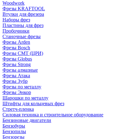
Woodwork
Фрезы KRAFTOOL
Втулки для фрезера
Наборы фрез
Пластины для фрез
Пробочники
Станочные фрезы
Фрезы Arden
Фрезы Bosch
Фрезы CMT (ЦРИ)
Фрезы Globus
Фрезы Strong
Фрезы алмазные
Фрезы Атака
Фрезы Зубр
Фрезы по металлу
Фрезы Энкор
Шарошки по металлу
Штифты для кольцевых фрез
Стретч-пленка
Силовая техника и строительное оборудование
Бензиновые двигатели
Бензобуры
Бензопилы
Бензорезы