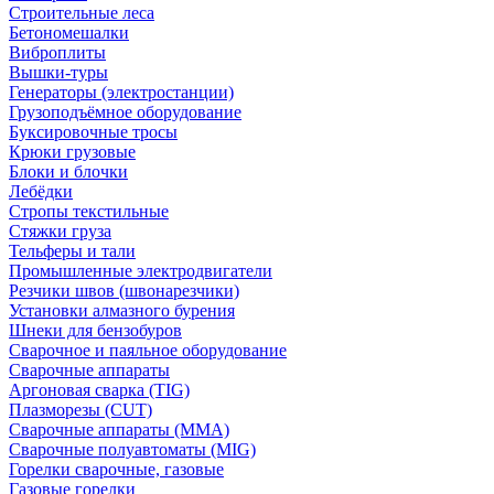
Строительные леса
Бетономешалки
Виброплиты
Вышки-туры
Генераторы (электростанции)
Грузоподъёмное оборудование
Буксировочные тросы
Крюки грузовые
Блоки и блочки
Лебёдки
Стропы текстильные
Стяжки груза
Тельферы и тали
Промышленные электродвигатели
Резчики швов (швонарезчики)
Установки алмазного бурения
Шнеки для бензобуров
Сварочное и паяльное оборудование
Сварочные аппараты
Аргоновая сварка (TIG)
Плазморезы (CUT)
Сварочные аппараты (MMA)
Сварочные полуавтоматы (MIG)
Горелки сварочные, газовые
Газовые горелки