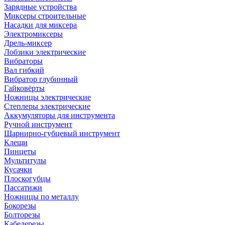
Зарядные устройства
Миксеры строительные
Насадки для миксера
Электромиксеры
Дрель-миксер
Лобзики электрические
Вибраторы
Вал гибкий
Вибратор глубинный
Гайковёрты
Ножницы электрические
Степлеры электрические
Аккумуляторы для инструмента
Ручной инструмент
Шарнирно-губцевый инструмент
Клещи
Пинцеты
Мультитулы
Кусачки
Плоскогубцы
Пассатижи
Ножницы по металлу
Бокорезы
Болторезы
Кабелерезы