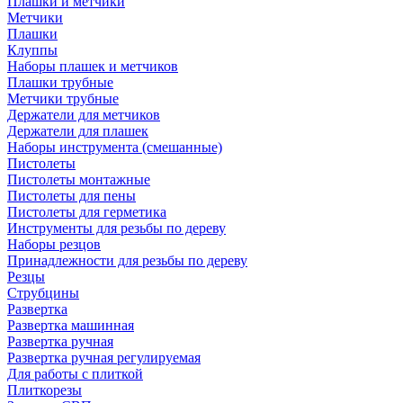
Плашки и метчики
Метчики
Плашки
Клуппы
Наборы плашек и метчиков
Плашки трубные
Метчики трубные
Держатели для метчиков
Держатели для плашек
Наборы инструмента (смешанные)
Пистолеты
Пистолеты монтажные
Пистолеты для пены
Пистолеты для герметика
Инструменты для резьбы по дереву
Наборы резцов
Принадлежности для резьбы по дереву
Резцы
Струбцины
Развертка
Развертка машинная
Развертка ручная
Развертка ручная регулируемая
Для работы с плиткой
Плиткорезы