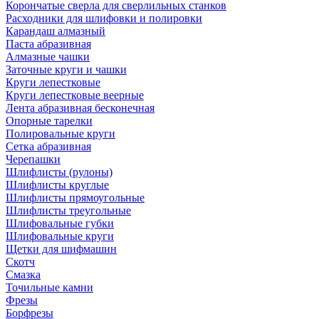
Корончатые сверла для сверлильных станков
Расходники для шлифовки и полировки
Карандаш алмазный
Паста абразивная
Алмазные чашки
Заточные круги и чашки
Круги лепестковые
Круги лепестковые веерные
Лента абразивная бесконечная
Опорные тарелки
Полировальные круги
Сетка абразивная
Черепашки
Шлифлисты (рулоны)
Шлифлисты круглые
Шлифлисты прямоугольные
Шлифлисты треугольные
Шлифовальные губки
Шлифовальные круги
Щетки для шифмашин
Скотч
Смазка
Точильные камни
Фрезы
Борфрезы