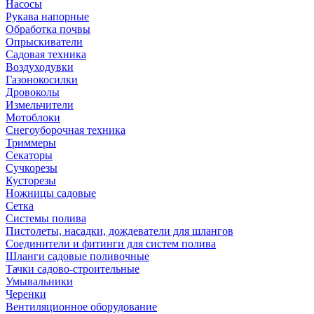
Насосы
Рукава напорные
Обработка почвы
Опрыскиватели
Садовая техника
Воздуходувки
Газонокосилки
Дровоколы
Измельчители
Мотоблоки
Снегоуборочная техника
Триммеры
Секаторы
Сучкорезы
Кусторезы
Ножницы садовые
Сетка
Системы полива
Пистолеты, насадки, дождеватели для шлангов
Соединители и фитинги для систем полива
Шланги садовые поливочные
Тачки садово-строительные
Умывальники
Черенки
Вентиляционное оборудование