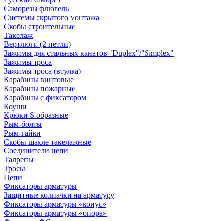
Саморезы флюгель
Системы скрытого монтажа
Скобы строительные
Такелаж
Вертлюги (2 петли)
Зажимы для стальных канатов "Duplex"/"Simplex"
Зажимы троса
Зажимы троса (втулка)
Карабины винтовые
Карабины пожарные
Карабины с фиксатором
Коуши
Крюки S-образные
Рым-болты
Рым-гайки
Скобы шакле такелажные
Соединители цепи
Талрепы
Тросы
Цепи
Фиксаторы арматуры
Защитные колпачки на арматуру
Фиксаторы арматуры «конус»
Фиксаторы арматуры «опора»