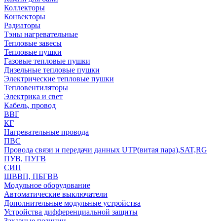
Коллекторы
Конвекторы
Радиаторы
Тэны нагревательные
Тепловые завесы
Тепловые пушки
Газовые тепловые пушки
Дизельные тепловые пушки
Электрические тепловые пушки
Тепловентиляторы
Электрика и свет
Кабель, провод
ВВГ
КГ
Нагревательные провода
ПВС
Провода связи и передачи данных UTP(витая пара),SAT,RG
ПУВ, ПУГВ
СИП
ШВВП, ПБГВВ
Модульное оборудование
Автоматические выключатели
Дополнительные модульные устройства
Устройства дифференциальной защиты
Заказные позиции