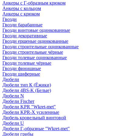
Анкеры с Г-образным крюком
Анкеры с кольцом
Анкеры с крюком
Гвозди
Гвозди барабанные
Гвозди винтовые оцинкованные
Гвозди декоративные
Гвозди ершеные оцинкованные
Гвозди строительные оцинкованные
Гвозди строительные чёрные
Гвозди толевые оцинкованные
Гвозди толевые чёрные
Гвозди финишные
Гвозди шиферные
Дюбели
Дюбели тип К (Ёжики)
Дюбели 4BS-K (Белые)
Дюбели N
Дюбели Fischer
Дюбели KPR "Wkret-met"
Дюбели KPR-Х усиленные
Дюбель кровельный винтовой
Дюбели U
Дюбели Г-образные "Wkret-met"
Дюбели грибы