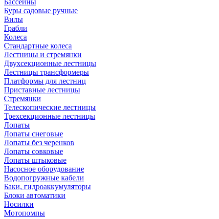
Бассейны
Буры садовые ручные
Вилы
Грабли
Колеса
Стандартные колеса
Лестницы и стремянки
Двухсекционные лестницы
Лестницы трансформеры
Платформы для лестниц
Приставные лестницы
Стремянки
Телескопические лестницы
Трехсекционные лестницы
Лопаты
Лопаты снеговые
Лопаты без черенков
Лопаты совковые
Лопаты штыковые
Насосное оборудование
Водопогружные кабели
Баки, гидроаккумуляторы
Блоки автоматики
Носилки
Мотопомпы