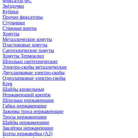
Фиксатор ФС
Звёздочки
Кубики
Прочие фиксаторы
Стульчики
Стяжные винты
Хомуты
Металлические хомуты
Пластиковые хомуты
Сантехнические хомуты
Хомуты Термоклип
Шпильки сантехнические
Электро-скобы металлические
Двухлапковые электро-скобы
Однолапковые электро-скобы
Kreg
Шайбы кровельные
Нержавеющий крепёж
Шпильки нержавеющие
Гайки нержавеющие
Зажимы троса нержавеющие
Тросы нержавеющие
Шайбы нержавеющие
Заклёпки нержавеющие
Болты нержавейка (А2)