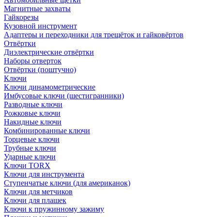
Магнитные захваты
Гайкорезы
Кузовной инструмент
Адаптеры и переходники для трещёток и гайковёртов
Отвёртки
Диэлектрические отвёртки
Наборы отверток
Отвёртки (поштучно)
Ключи
Ключи динамометрические
Имбусовые ключи (шестигранники)
Разводные ключи
Рожковые ключи
Накидные ключи
Комбинированные ключи
Торцевые ключи
Трубные ключи
Ударные ключи
Ключи TORX
Ключи для инструмента
Ступенчатые ключи (для американок)
Ключи для метчиков
Ключи для плашек
Ключи к пружинному зажиму