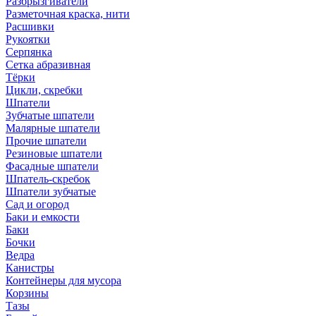
Разбрызгиватели
Разметочная краска, нити
Расшивки
Рукоятки
Серпянка
Сетка абразивная
Тёрки
Цикли, скребки
Шпатели
Зубчатые шпатели
Малярные шпатели
Прочие шпатели
Резиновые шпатели
Фасадные шпатели
Шпатель-скребок
Шпатели зубчатые
Сад и огород
Баки и емкости
Баки
Бочки
Ведра
Канистры
Контейнеры для мусора
Корзины
Тазы