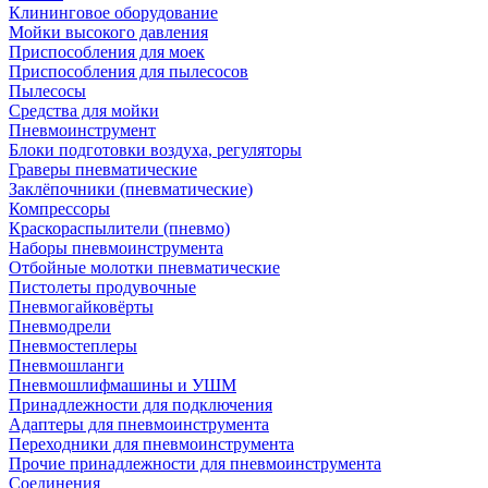
Клининговое оборудование
Мойки высокого давления
Приспособления для моек
Приспособления для пылесосов
Пылесосы
Средства для мойки
Пневмоинструмент
Блоки подготовки воздуха, регуляторы
Граверы пневматические
Заклёпочники (пневматические)
Компрессоры
Краскораспылители (пневмо)
Наборы пневмоинструмента
Отбойные молотки пневматические
Пистолеты продувочные
Пневмогайковёрты
Пневмодрели
Пневмостеплеры
Пневмошланги
Пневмошлифмашины и УШМ
Принадлежности для подключения
Адаптеры для пневмоинструмента
Переходники для пневмоинструмента
Прочие принадлежности для пневмоинструмента
Соединения