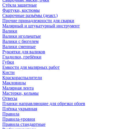
Стёкла защитные
Фартуки, костюмы
Сварочные разъёмы (деакт.)
Прочие принадлежности для сварки
Малярный и штукатурный инструмент
Валики
Валики игольчатые
Валики с бюгелем
Валики сменные
Рукоятки для валиков
Гладилки, гребёнки
Губки
Емкости для малярных работ
Кисти
Краскораспылители
Макловицы
Малярная лента
Мастерки, кельмы
Отвесы
Планки направляющие для обрезки обоев
Плёнка укрывная
Правила
Правила-уровни
Правила стандартные