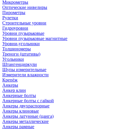
Микрометры
Оптические нивелиры
Пирометры
Рулетки
Строительные уровни
Гидроуровни
Уровни пузырьковые
Уровни пузырьковые магнитные
Уровни-угольники
Толщиномеры
Треноги (штативы)
Угольники
Штангенциркули
Щупы измерительные
Измерители влажности
Крепёж
Анкеры
Анкер клин
Анкерные болты
Анкерные болты с гайкой
Анкеры двухраспорные
Анкеры клиновые
Анкеры латунные (цанга)
Анкеры металлические
Анкеры рамные