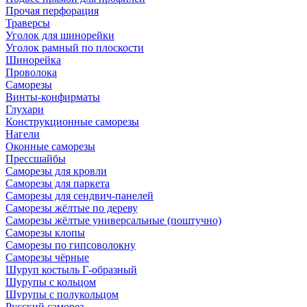
Прочая перфорация
Траверсы
Уголок для шинорейки
Уголок рамный по плоскости
Шинорейка
Проволока
Саморезы
Винты-конфирматы
Глухари
Конструкционные саморезы
Нагели
Оконные саморезы
Прессшайбы
Саморезы для кровли
Саморезы для паркета
Саморезы для сендвич-панелей
Саморезы жёлтые по дереву
Саморезы жёлтые универсальные (поштучно)
Саморезы клопы
Саморезы по гипсоволокну
Саморезы чёрные
Шуруп костыль Г-образный
Шурупы с кольцом
Шурупы с полукольцом
Русский саморез