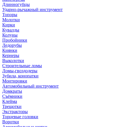
Длинногубцы
Ударно-рычажный инструмент
Топоры
Молотки
Кирки
Кувалды
Колуны
Пробойники
Ледорубы
Киянки
Кернеры
Выколотки
Строительные ломы
Ломы-гвоздодеры
Зубила, конопатки
Монтировки
Автомобильный инструмент
Домкраты
Съёмники
Клейма
Трещотки
Экстракторы
Торцевые головки
Воротки
Автомобильные щетки