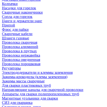
Колпачки
Насадки для горелок
Сварочные наконечники
Сопла для горелок
Цанги и держатели цанг
Припой
Флюс для пайки
Сварочные кабели
Шланги газовые
Проволока сварочная
Проволока алюминий
Проволока в прутках
Проволока нержавейка
Проволока омедненная
Проволока порошковая
Регуляторы
Электрододержатели и клеммы заземления
Зажимы-крокодилы (клемы заземления)
Зажимы массы сварочные
Для сварки пластиковых труб
Направляющие каналы для сварочной проволоки
Аппараты для сварки полипропиленовых труб
Магнитные угольники для сварки
СИЗ для сварщика
Сварочные маски, очки