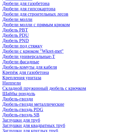
Дюбели для газобетона
Дюбели для гипсокартона
Дюбели для строительных лесов
Дюбели молли
Дюбели молли с прямым крюком
Дюбель PBT
Дюбель PDU
Дюбель PND
Дюбели под стяжку
Дюбели с крюком "Wkret-met"
Дюбели универсальные-Т
Дюбели фасадные
Дюбель-хомуты для кабеля
Крепёж для газобетона
Крепления унитаза
Ниппели
Складной пружинный дюбель с крючком
Шайбы рондоль
Дюбель-гвозди
Дюбель-гвозди металлические
Дюбель-гвоздь PDG
Дюбель-гвоздь SB
Заглушки для труб
Заглушки для квадратных труб
Заглушки для круглых труб