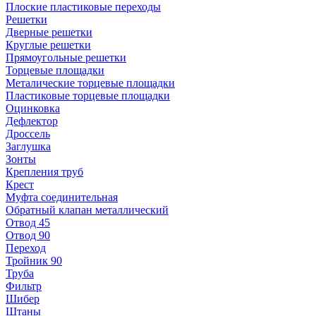
Плоские пластиковые переходы
Решетки
Дверные решетки
Круглые решетки
Прямоугольные решетки
Торцевые площадки
Металические торцевые площадки
Пластиковые торцевые площадки
Оцинковка
Дефлектор
Дроссель
Заглушка
Зонты
Крепления труб
Крест
Муфта соединительная
Обратный клапан металлический
Отвод 45
Отвод 90
Переход
Тройник 90
Труба
Фильтр
Шибер
Штаны