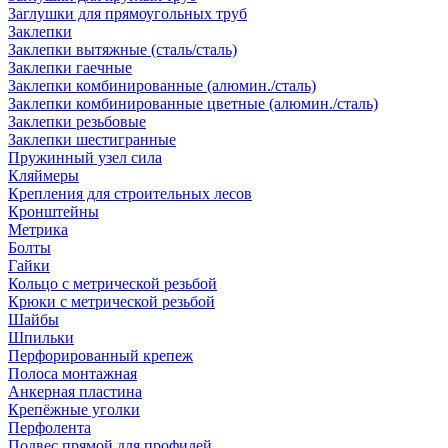
Заглушки для прямоугольных труб
Заклепки
Заклепки вытяжные (сталь/сталь)
Заклепки гаечные
Заклепки комбинированные (алюмин./сталь)
Заклепки комбинированные цветные (алюмин./сталь)
Заклепки резьбовые
Заклепки шестигранные
Пружинный узел сила
Кляймеры
Крепления для строительных лесов
Кронштейны
Метрика
Болты
Гайки
Кольцо с метрической резьбой
Крюки с метрической резьбой
Шайбы
Шпильки
Перфорированный крепеж
Полоса монтажная
Анкерная пластина
Крепёжные уголки
Перфолента
Подвес прямой для профилей