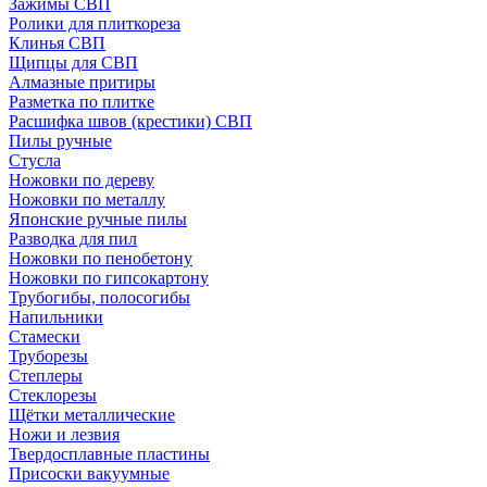
Зажимы СВП
Ролики для плиткореза
Клинья СВП
Щипцы для СВП
Алмазные притиры
Разметка по плитке
Расшифка швов (крестики) СВП
Пилы ручные
Стусла
Ножовки по дереву
Ножовки по металлу
Японские ручные пилы
Разводка для пил
Ножовки по пенобетону
Ножовки по гипсокартону
Трубогибы, полосогибы
Напильники
Стамески
Труборезы
Степлеры
Стеклорезы
Щётки металлические
Ножи и лезвия
Твердосплавные пластины
Присоски вакуумные