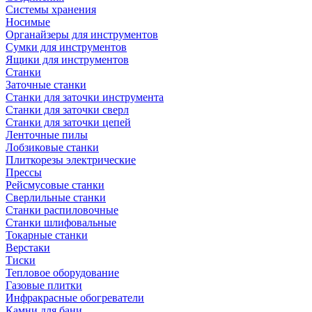
Системы хранения
Носимые
Органайзеры для инструментов
Сумки для инструментов
Ящики для инструментов
Станки
Заточные станки
Станки для заточки инструмента
Станки для заточки сверл
Станки для заточки цепей
Ленточные пилы
Лобзиковые станки
Плиткорезы электрические
Прессы
Рейсмусовые станки
Сверлильные станки
Станки распиловочные
Станки шлифовальные
Токарные станки
Верстаки
Тиски
Тепловое оборудование
Газовые плитки
Инфракрасные обогреватели
Камни для бани