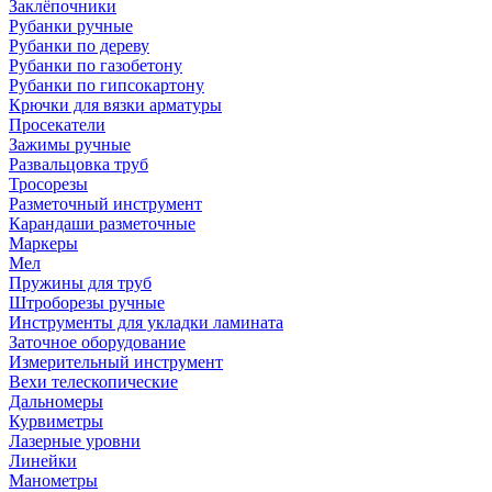
Заклёпочники
Рубанки ручные
Рубанки по дереву
Рубанки по газобетону
Рубанки по гипсокартону
Крючки для вязки арматуры
Просекатели
Зажимы ручные
Развальцовка труб
Тросорезы
Разметочный инструмент
Карандаши разметочные
Маркеры
Мел
Пружины для труб
Штроборезы ручные
Инструменты для укладки ламината
Заточное оборудование
Измерительный инструмент
Вехи телескопические
Дальномеры
Курвиметры
Лазерные уровни
Линейки
Манометры