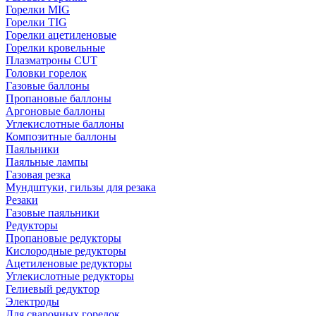
Горелки MIG
Горелки TIG
Горелки ацетиленовые
Горелки кровельные
Плазматроны CUT
Головки горелок
Газовые баллоны
Пропановые баллоны
Аргоновые баллоны
Углекислотные баллоны
Композитные баллоны
Паяльники
Паяльные лампы
Газовая резка
Мундштуки, гильзы для резака
Резаки
Газовые паяльники
Редукторы
Пропановые редукторы
Кислородные редукторы
Ацетиленовые редукторы
Углекислотные редукторы
Гелиевый редуктор
Электроды
Для сварочных горелок