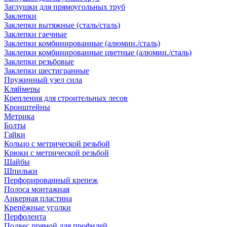
Заглушки для прямоугольных труб
Заклепки
Заклепки вытяжные (сталь/сталь)
Заклепки гаечные
Заклепки комбинированные (алюмин./сталь)
Заклепки комбинированные цветные (алюмин./сталь)
Заклепки резьбовые
Заклепки шестигранные
Пружинный узел сила
Кляймеры
Крепления для строительных лесов
Кронштейны
Метрика
Болты
Гайки
Кольцо с метрической резьбой
Крюки с метрической резьбой
Шайбы
Шпильки
Перфорированный крепеж
Полоса монтажная
Анкерная пластина
Крепёжные уголки
Перфолента
Подвес прямой для профилей