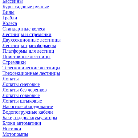
Бассейны
Буры садовые ручные
Вилы
Грабли
Колеса
Стандартные колеса
Лестницы и стремянки
Двухсекционные лестницы
Лестницы трансформеры
Платформы для лестниц
Приставные лестницы
Стремянки
Телескопические лестницы
Трехсекционные лестницы
Лопаты
Лопаты снеговые
Лопаты без черенков
Лопаты совковые
Лопаты штыковые
Насосное оборудование
Водопогружные кабели
Баки, гидроаккумуляторы
Блоки автоматики
Носилки
Мотопомпы