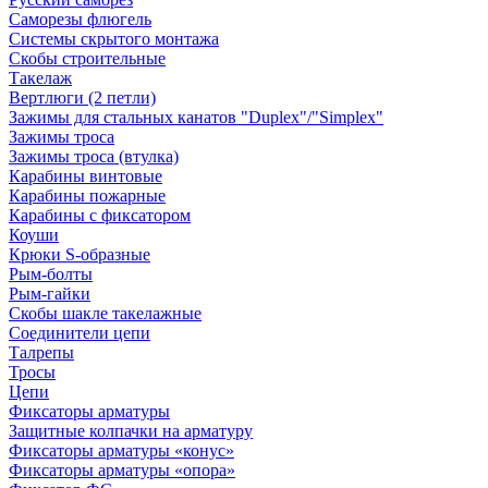
Саморезы флюгель
Системы скрытого монтажа
Скобы строительные
Такелаж
Вертлюги (2 петли)
Зажимы для стальных канатов "Duplex"/"Simplex"
Зажимы троса
Зажимы троса (втулка)
Карабины винтовые
Карабины пожарные
Карабины с фиксатором
Коуши
Крюки S-образные
Рым-болты
Рым-гайки
Скобы шакле такелажные
Соединители цепи
Талрепы
Тросы
Цепи
Фиксаторы арматуры
Защитные колпачки на арматуру
Фиксаторы арматуры «конус»
Фиксаторы арматуры «опора»