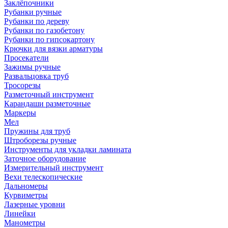
Заклёпочники
Рубанки ручные
Рубанки по дереву
Рубанки по газобетону
Рубанки по гипсокартону
Крючки для вязки арматуры
Просекатели
Зажимы ручные
Развальцовка труб
Тросорезы
Разметочный инструмент
Карандаши разметочные
Маркеры
Мел
Пружины для труб
Штроборезы ручные
Инструменты для укладки ламината
Заточное оборудование
Измерительный инструмент
Вехи телескопические
Дальномеры
Курвиметры
Лазерные уровни
Линейки
Манометры