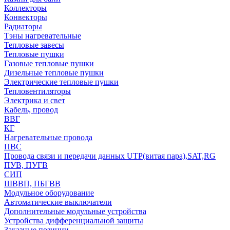
Коллекторы
Конвекторы
Радиаторы
Тэны нагревательные
Тепловые завесы
Тепловые пушки
Газовые тепловые пушки
Дизельные тепловые пушки
Электрические тепловые пушки
Тепловентиляторы
Электрика и свет
Кабель, провод
ВВГ
КГ
Нагревательные провода
ПВС
Провода связи и передачи данных UTP(витая пара),SAT,RG
ПУВ, ПУГВ
СИП
ШВВП, ПБГВВ
Модульное оборудование
Автоматические выключатели
Дополнительные модульные устройства
Устройства дифференциальной защиты
Заказные позиции