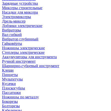
Зарядные устройства
Миксеры строительные
Насадки для миксера
Электромиксеры
Дрель-миксер
Лобзики электрические
Вибраторы
Вал гибкий
Вибратор глубинный
Гайковёрты
Ножницы электрические
Степлеры электрические
Аккумуляторы для инструмента
Ручной инструмент
Шарнирно-губцевый инструмент
Клещи
Пинцеты
Мультитулы
Кусачки
Плоскогубцы
Пассатижи
Ножницы по металлу
Бокорезы
Болторезы
Кабелерезы