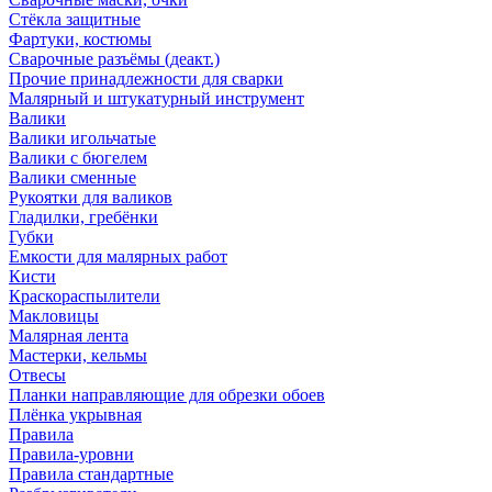
Стёкла защитные
Фартуки, костюмы
Сварочные разъёмы (деакт.)
Прочие принадлежности для сварки
Малярный и штукатурный инструмент
Валики
Валики игольчатые
Валики с бюгелем
Валики сменные
Рукоятки для валиков
Гладилки, гребёнки
Губки
Емкости для малярных работ
Кисти
Краскораспылители
Макловицы
Малярная лента
Мастерки, кельмы
Отвесы
Планки направляющие для обрезки обоев
Плёнка укрывная
Правила
Правила-уровни
Правила стандартные