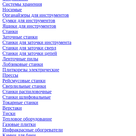
Системы хранения
Носимые
Органайзеры для инструментов
Сумки для инструментов
Ящики для инструментов
Станки
Заточные станки
Станки для заточки инструмента
Станки для заточки сверл
Станки для заточки цепей
Ленточные пилы
Лобзиковые станки
Плиткорезы электрические
Прессы
Рейсмусовые станки
Сверлильные станки
Станки распиловочные
Станки шлифовальные
Токарные станки
Верстаки
Тиски
Тепловое оборудование
Газовые плитки
Инфракрасные обогреватели
Камни для бани