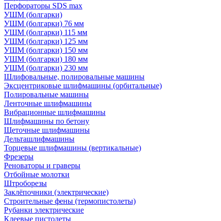
Перфораторы SDS max
УШМ (болгарки)
УШМ (болгарки) 76 мм
УШМ (болгарки) 115 мм
УШМ (болгарки) 125 мм
УШМ (болгарки) 150 мм
УШМ (болгарки) 180 мм
УШМ (болгарки) 230 мм
Шлифовальные, полировальные машины
Эксцентриковые шлифмашины (орбитальные)
Полировальные машины
Ленточные шлифмашины
Вибрационные шлифмашины
Шлифмашины по бетону
Щеточные шлифмашины
Дельташлифмашины
Торцевые шлифмашины (вертикальные)
Фрезеры
Реноваторы и граверы
Отбойные молотки
Штроборезы
Заклёпочники (электрические)
Строительные фены (термопистолеты)
Рубанки электрические
Клеевые пистолеты