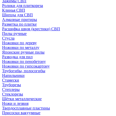
Зажимы СВП
Ролики для плиткореза
Клинья СВП
Щипцы для СВП
Алмазные притиры
Разметка по плитке
Расшифка швов (крестики) СВП
Пилы ручные
Стусла
Ножовки по дереву
Ножовки по металлу
Японские ручные пилы
Разводка для пил
Ножовки по пенобетону
Ножовки по гипсокартону
Трубогибы, полосогибы
Напильники
Стамески
Труборезы
Степлеры
Стеклорезы
Щётки металлические
Ножи и лезвия
Твердосплавные пластины
Присоски вакуумные