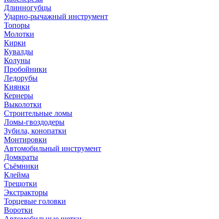
Длинногубцы
Ударно-рычажный инструмент
Топоры
Молотки
Кирки
Кувалды
Колуны
Пробойники
Ледорубы
Киянки
Кернеры
Выколотки
Строительные ломы
Ломы-гвоздодеры
Зубила, конопатки
Монтировки
Автомобильный инструмент
Домкраты
Съёмники
Клейма
Трещотки
Экстракторы
Торцевые головки
Воротки
Автомобильные щетки