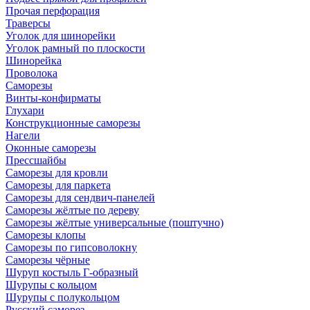
Прочая перфорация
Траверсы
Уголок для шинорейки
Уголок рамный по плоскости
Шинорейка
Проволока
Саморезы
Винты-конфирматы
Глухари
Конструкционные саморезы
Нагели
Оконные саморезы
Прессшайбы
Саморезы для кровли
Саморезы для паркета
Саморезы для сендвич-панелей
Саморезы жёлтые по дереву
Саморезы жёлтые универсальные (поштучно)
Саморезы клопы
Саморезы по гипсоволокну
Саморезы чёрные
Шуруп костыль Г-образный
Шурупы с кольцом
Шурупы с полукольцом
Русский саморез