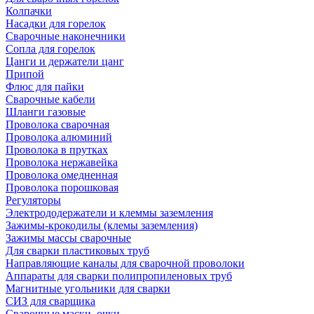
Колпачки
Насадки для горелок
Сварочные наконечники
Сопла для горелок
Цанги и держатели цанг
Припой
Флюс для пайки
Сварочные кабели
Шланги газовые
Проволока сварочная
Проволока алюминий
Проволока в прутках
Проволока нержавейка
Проволока омедненная
Проволока порошковая
Регуляторы
Электрододержатели и клеммы заземления
Зажимы-крокодилы (клемы заземления)
Зажимы массы сварочные
Для сварки пластиковых труб
Направляющие каналы для сварочной проволоки
Аппараты для сварки полипропиленовых труб
Магнитные угольники для сварки
СИЗ для сварщика
Сварочные маски, очки