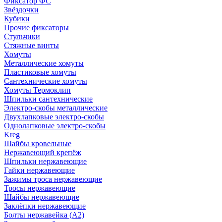
Фиксатор ФС
Звёздочки
Кубики
Прочие фиксаторы
Стульчики
Стяжные винты
Хомуты
Металлические хомуты
Пластиковые хомуты
Сантехнические хомуты
Хомуты Термоклип
Шпильки сантехнические
Электро-скобы металлические
Двухлапковые электро-скобы
Однолапковые электро-скобы
Kreg
Шайбы кровельные
Нержавеющий крепёж
Шпильки нержавеющие
Гайки нержавеющие
Зажимы троса нержавеющие
Тросы нержавеющие
Шайбы нержавеющие
Заклёпки нержавеющие
Болты нержавейка (А2)