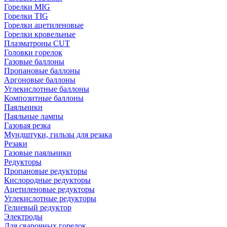
Горелки MIG
Горелки TIG
Горелки ацетиленовые
Горелки кровельные
Плазматроны CUT
Головки горелок
Газовые баллоны
Пропановые баллоны
Аргоновые баллоны
Углекислотные баллоны
Композитные баллоны
Паяльники
Паяльные лампы
Газовая резка
Мундштуки, гильзы для резака
Резаки
Газовые паяльники
Редукторы
Пропановые редукторы
Кислородные редукторы
Ацетиленовые редукторы
Углекислотные редукторы
Гелиевый редуктор
Электроды
Для сварочных горелок