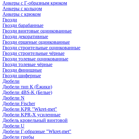
Анкеры с Г-образным крюком
Анкеры с кольцом
Анкеры с крюком
Гвозди
Гвозди барабанные
Гвозди винтовые оцинкованные
Гвозди декоративные
Гвозди ершеные оцинкованные
Гвозди строительные оцинкованные
Гвозди строительные чёрные
Гвозди толевые оцинкованные
Гвозди толевые чёрные
Гвозди финишные
Гвозди шиферные
Дюбели
Дюбели тип К (Ёжики)
Дюбели 4BS-K (Белые)
Дюбели N
Дюбели Fischer
Дюбели KPR "Wkret-met"
Дюбели KPR-Х усиленные
Дюбель кровельный винтовой
Дюбели U
Дюбели Г-образные "Wkret-met"
Дюбели грибы