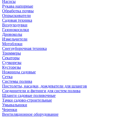
Насосы
Рукава напорные
Обработка почвы
Опрыскиватели
Садовая техника
Воздуходувки
Газонокосилки
Дровоколы
Измельчители
Мотоблоки
Снегоуборочная техника
Триммеры
Секаторы
Сучкорезы
Кусторезы
Ножницы садовые
Сетка
Системы полива
Пистолеты, насадки, дождеватели для шлангов
Соединители и фитинги для систем полива
Шланги садовые поливочные
Тачки садово-строительные
Умывальники
Черенки
Вентиляционное оборудование