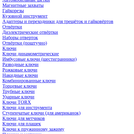
Магнитные захваты
Гайкорезы
Кузовной инструмент
Адаптеры и переходники для трещёток и гайковёртов
Отвёртки
Диэлектрические отвёртки
Наборы отверток
Отвёртки (поштучно)
Ключи
Ключи динамометрические
Имбусовые ключи (шестигранники)
Разводные ключи
Рожковые ключи
Накидные ключи
Комбинированные ключи
Торцевые ключи
Трубные ключи
Ударные ключи
Ключи TORX
Ключи для инструмента
Ступенчатые ключи (для американок)
Ключи для метчиков
Ключи для плашек
Ключи к пружинному зажиму