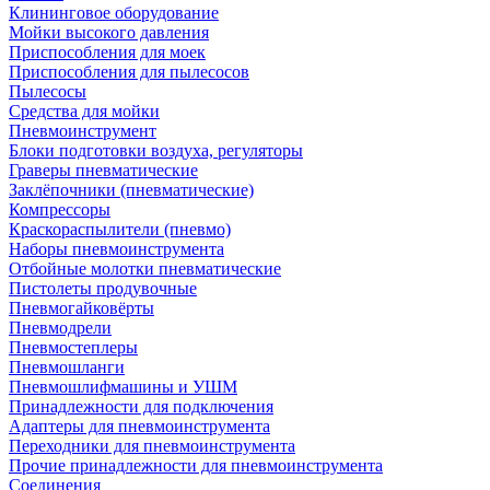
Клининговое оборудование
Мойки высокого давления
Приспособления для моек
Приспособления для пылесосов
Пылесосы
Средства для мойки
Пневмоинструмент
Блоки подготовки воздуха, регуляторы
Граверы пневматические
Заклёпочники (пневматические)
Компрессоры
Краскораспылители (пневмо)
Наборы пневмоинструмента
Отбойные молотки пневматические
Пистолеты продувочные
Пневмогайковёрты
Пневмодрели
Пневмостеплеры
Пневмошланги
Пневмошлифмашины и УШМ
Принадлежности для подключения
Адаптеры для пневмоинструмента
Переходники для пневмоинструмента
Прочие принадлежности для пневмоинструмента
Соединения