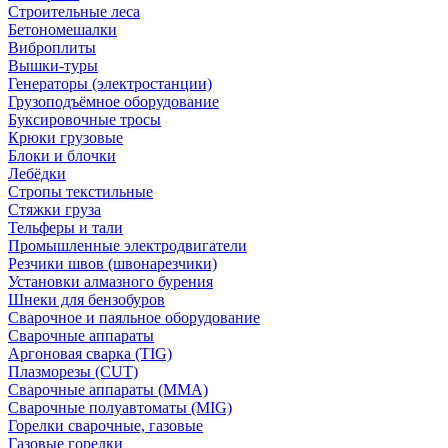
Строительные леса
Бетономешалки
Виброплиты
Вышки-туры
Генераторы (электростанции)
Грузоподъёмное оборудование
Буксировочные тросы
Крюки грузовые
Блоки и блочки
Лебёдки
Стропы текстильные
Стяжки груза
Тельферы и тали
Промышленные электродвигатели
Резчики швов (швонарезчики)
Установки алмазного бурения
Шнеки для бензобуров
Сварочное и паяльное оборудование
Сварочные аппараты
Аргоновая сварка (TIG)
Плазморезы (CUT)
Сварочные аппараты (MMA)
Сварочные полуавтоматы (MIG)
Горелки сварочные, газовые
Газовые горелки