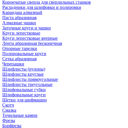
Корончатые сверла для сверлильных станков
Расходники для шлифовки и полировки
Карандаш алмазный
Паста абразивная
Алмазные чашки
Заточные круги и чашки
Круги лепестковые
Круги лепестковые веерные
Лента абразивная бесконечная
Опорные тарелки
Полировальные круги
Сетка абразивная
Черепашки
Шлифлисты (рулоны)
Шлифлисты круглые
Шлифлисты прямоугольные
Шлифлисты треугольные
Шлифовальные губки
Шлифовальные круги
Щетки для шифмашин
Скотч
Смазка
Точильные камни
Фрезы
Борфрезы