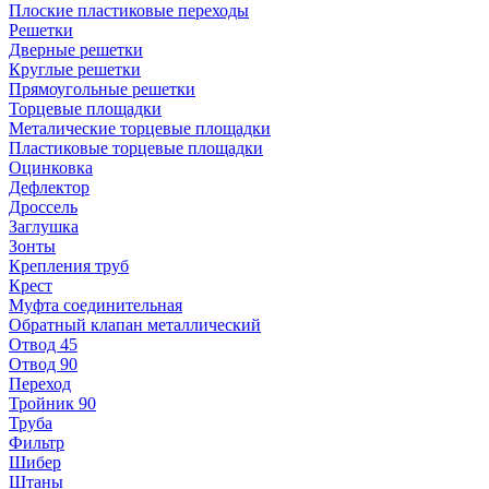
Плоские пластиковые переходы
Решетки
Дверные решетки
Круглые решетки
Прямоугольные решетки
Торцевые площадки
Металические торцевые площадки
Пластиковые торцевые площадки
Оцинковка
Дефлектор
Дроссель
Заглушка
Зонты
Крепления труб
Крест
Муфта соединительная
Обратный клапан металлический
Отвод 45
Отвод 90
Переход
Тройник 90
Труба
Фильтр
Шибер
Штаны