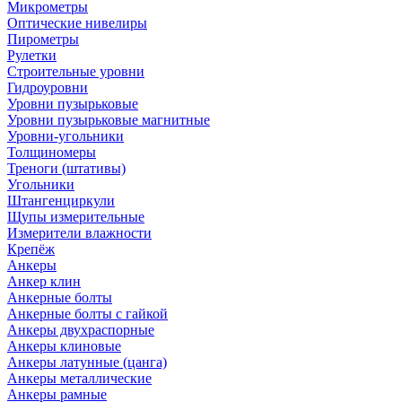
Микрометры
Оптические нивелиры
Пирометры
Рулетки
Строительные уровни
Гидроуровни
Уровни пузырьковые
Уровни пузырьковые магнитные
Уровни-угольники
Толщиномеры
Треноги (штативы)
Угольники
Штангенциркули
Щупы измерительные
Измерители влажности
Крепёж
Анкеры
Анкер клин
Анкерные болты
Анкерные болты с гайкой
Анкеры двухраспорные
Анкеры клиновые
Анкеры латунные (цанга)
Анкеры металлические
Анкеры рамные