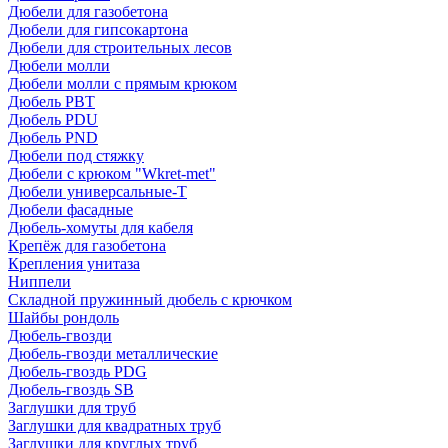
Дюбели для газобетона
Дюбели для гипсокартона
Дюбели для строительных лесов
Дюбели молли
Дюбели молли с прямым крюком
Дюбель PBT
Дюбель PDU
Дюбель PND
Дюбели под стяжку
Дюбели с крюком "Wkret-met"
Дюбели универсальные-Т
Дюбели фасадные
Дюбель-хомуты для кабеля
Крепёж для газобетона
Крепления унитаза
Ниппели
Складной пружинный дюбель с крючком
Шайбы рондоль
Дюбель-гвозди
Дюбель-гвозди металлические
Дюбель-гвоздь PDG
Дюбель-гвоздь SB
Заглушки для труб
Заглушки для квадратных труб
Заглушки для круглых труб