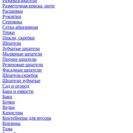
Разбрызгиватели
Разметочная краска, нити
Расшивки
Рукоятки
Серпянка
Сетка абразивная
Тёрки
Цикли, скребки
Шпатели
Зубчатые шпатели
Малярные шпатели
Прочие шпатели
Резиновые шпатели
Фасадные шпатели
Шпатель-скребок
Шпатели зубчатые
Сад и огород
Баки и емкости
Баки
Бочки
Ведра
Канистры
Контейнеры для мусора
Корзины
Тазы