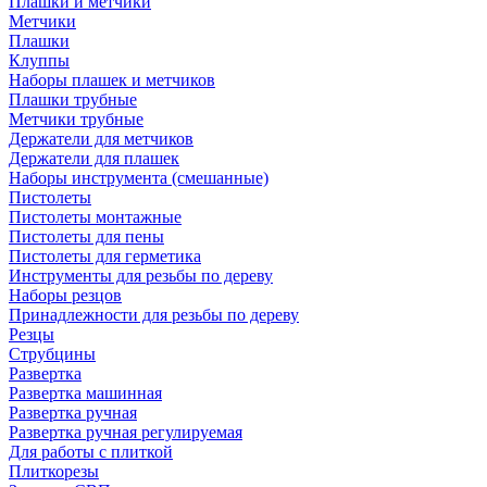
Плашки и метчики
Метчики
Плашки
Клуппы
Наборы плашек и метчиков
Плашки трубные
Метчики трубные
Держатели для метчиков
Держатели для плашек
Наборы инструмента (смешанные)
Пистолеты
Пистолеты монтажные
Пистолеты для пены
Пистолеты для герметика
Инструменты для резьбы по дереву
Наборы резцов
Принадлежности для резьбы по дереву
Резцы
Струбцины
Развертка
Развертка машинная
Развертка ручная
Развертка ручная регулируемая
Для работы с плиткой
Плиткорезы