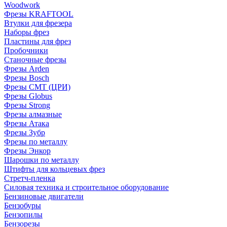
Woodwork
Фрезы KRAFTOOL
Втулки для фрезера
Наборы фрез
Пластины для фрез
Пробочники
Станочные фрезы
Фрезы Arden
Фрезы Bosch
Фрезы CMT (ЦРИ)
Фрезы Globus
Фрезы Strong
Фрезы алмазные
Фрезы Атака
Фрезы Зубр
Фрезы по металлу
Фрезы Энкор
Шарошки по металлу
Штифты для кольцевых фрез
Стретч-пленка
Силовая техника и строительное оборудование
Бензиновые двигатели
Бензобуры
Бензопилы
Бензорезы