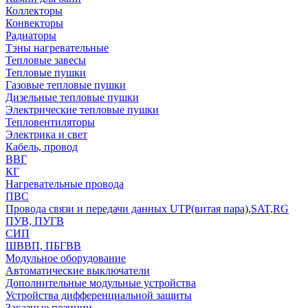
Коллекторы
Конвекторы
Радиаторы
Тэны нагревательные
Тепловые завесы
Тепловые пушки
Газовые тепловые пушки
Дизельные тепловые пушки
Электрические тепловые пушки
Тепловентиляторы
Электрика и свет
Кабель, провод
ВВГ
КГ
Нагревательные провода
ПВС
Провода связи и передачи данных UTP(витая пара),SAT,RG
ПУВ, ПУГВ
СИП
ШВВП, ПБГВВ
Модульное оборудование
Автоматические выключатели
Дополнительные модульные устройства
Устройства дифференциальной защиты
Заказные позиции