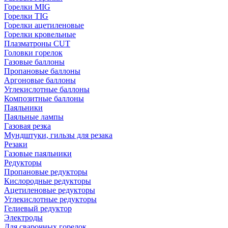
Горелки MIG
Горелки TIG
Горелки ацетиленовые
Горелки кровельные
Плазматроны CUT
Головки горелок
Газовые баллоны
Пропановые баллоны
Аргоновые баллоны
Углекислотные баллоны
Композитные баллоны
Паяльники
Паяльные лампы
Газовая резка
Мундштуки, гильзы для резака
Резаки
Газовые паяльники
Редукторы
Пропановые редукторы
Кислородные редукторы
Ацетиленовые редукторы
Углекислотные редукторы
Гелиевый редуктор
Электроды
Для сварочных горелок