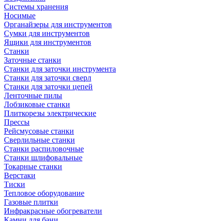
Системы хранения
Носимые
Органайзеры для инструментов
Сумки для инструментов
Ящики для инструментов
Станки
Заточные станки
Станки для заточки инструмента
Станки для заточки сверл
Станки для заточки цепей
Ленточные пилы
Лобзиковые станки
Плиткорезы электрические
Прессы
Рейсмусовые станки
Сверлильные станки
Станки распиловочные
Станки шлифовальные
Токарные станки
Верстаки
Тиски
Тепловое оборудование
Газовые плитки
Инфракрасные обогреватели
Камни для бани