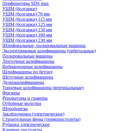
Перфораторы SDS max
УШМ (болгарки)
УШМ (болгарки) 76 мм
УШМ (болгарки) 115 мм
УШМ (болгарки) 125 мм
УШМ (болгарки) 150 мм
УШМ (болгарки) 180 мм
УШМ (болгарки) 230 мм
Шлифовальные, полировальные машины
Эксцентриковые шлифмашины (орбитальные)
Полировальные машины
Ленточные шлифмашины
Вибрационные шлифмашины
Шлифмашины по бетону
Щеточные шлифмашины
Дельташлифмашины
Торцевые шлифмашины (вертикальные)
Фрезеры
Реноваторы и граверы
Отбойные молотки
Штроборезы
Заклёпочники (электрические)
Строительные фены (термопистолеты)
Рубанки электрические
Клеевые пистолеты