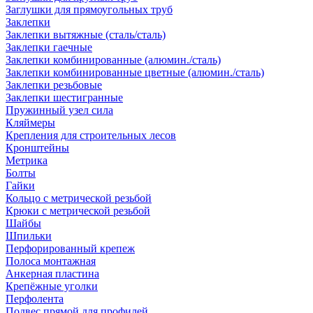
Заглушки для прямоугольных труб
Заклепки
Заклепки вытяжные (сталь/сталь)
Заклепки гаечные
Заклепки комбинированные (алюмин./сталь)
Заклепки комбинированные цветные (алюмин./сталь)
Заклепки резьбовые
Заклепки шестигранные
Пружинный узел сила
Кляймеры
Крепления для строительных лесов
Кронштейны
Метрика
Болты
Гайки
Кольцо с метрической резьбой
Крюки с метрической резьбой
Шайбы
Шпильки
Перфорированный крепеж
Полоса монтажная
Анкерная пластина
Крепёжные уголки
Перфолента
Подвес прямой для профилей