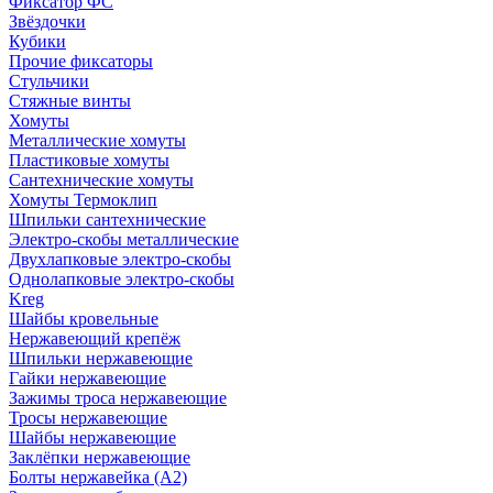
Фиксатор ФС
Звёздочки
Кубики
Прочие фиксаторы
Стульчики
Стяжные винты
Хомуты
Металлические хомуты
Пластиковые хомуты
Сантехнические хомуты
Хомуты Термоклип
Шпильки сантехнические
Электро-скобы металлические
Двухлапковые электро-скобы
Однолапковые электро-скобы
Kreg
Шайбы кровельные
Нержавеющий крепёж
Шпильки нержавеющие
Гайки нержавеющие
Зажимы троса нержавеющие
Тросы нержавеющие
Шайбы нержавеющие
Заклёпки нержавеющие
Болты нержавейка (А2)