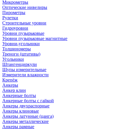
Микрометры
Оптические нивелиры
Пирометры
Рулетки
Строительные уровни
Гидроуровни
Уровни пузырьковые
Уровни пузырьковые магнитные
Уровни-угольники
Толщиномеры
Треноги (штативы)
Угольники
Штангенциркули
Щупы измерительные
Измерители влажности
Крепёж
Анкеры
Анкер клин
Анкерные болты
Анкерные болты с гайкой
Анкеры двухраспорные
Анкеры клиновые
Анкеры латунные (цанга)
Анкеры металлические
Анкеры рамные