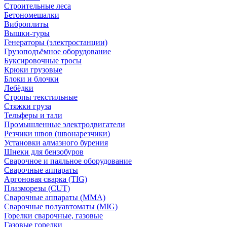
Строительные леса
Бетономешалки
Виброплиты
Вышки-туры
Генераторы (электростанции)
Грузоподъёмное оборудование
Буксировочные тросы
Крюки грузовые
Блоки и блочки
Лебёдки
Стропы текстильные
Стяжки груза
Тельферы и тали
Промышленные электродвигатели
Резчики швов (швонарезчики)
Установки алмазного бурения
Шнеки для бензобуров
Сварочное и паяльное оборудование
Сварочные аппараты
Аргоновая сварка (TIG)
Плазморезы (CUT)
Сварочные аппараты (MMA)
Сварочные полуавтоматы (MIG)
Горелки сварочные, газовые
Газовые горелки