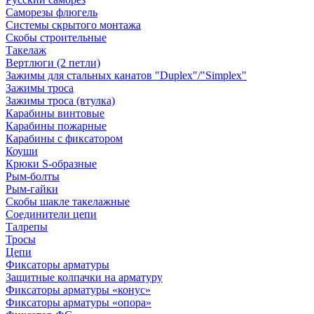
Саморезы флюгель
Системы скрытого монтажа
Скобы строительные
Такелаж
Вертлюги (2 петли)
Зажимы для стальных канатов "Duplex"/"Simplex"
Зажимы троса
Зажимы троса (втулка)
Карабины винтовые
Карабины пожарные
Карабины с фиксатором
Коуши
Крюки S-образные
Рым-болты
Рым-гайки
Скобы шакле такелажные
Соединители цепи
Талрепы
Тросы
Цепи
Фиксаторы арматуры
Защитные колпачки на арматуру
Фиксаторы арматуры «конус»
Фиксаторы арматуры «опора»