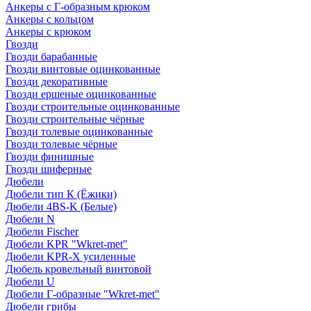
Анкеры с Г-образным крюком
Анкеры с кольцом
Анкеры с крюком
Гвозди
Гвозди барабанные
Гвозди винтовые оцинкованные
Гвозди декоративные
Гвозди ершеные оцинкованные
Гвозди строительные оцинкованные
Гвозди строительные чёрные
Гвозди толевые оцинкованные
Гвозди толевые чёрные
Гвозди финишные
Гвозди шиферные
Дюбели
Дюбели тип К (Ёжики)
Дюбели 4BS-K (Белые)
Дюбели N
Дюбели Fischer
Дюбели KPR "Wkret-met"
Дюбели KPR-Х усиленные
Дюбель кровельный винтовой
Дюбели U
Дюбели Г-образные "Wkret-met"
Дюбели грибы