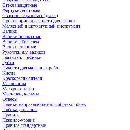
Стёкла защитные
Фартуки, костюмы
Сварочные разъёмы (деакт.)
Прочие принадлежности для сварки
Малярный и штукатурный инструмент
Валики
Валики игольчатые
Валики с бюгелем
Валики сменные
Рукоятки для валиков
Гладилки, гребёнки
Губки
Емкости для малярных работ
Кисти
Краскораспылители
Макловицы
Малярная лента
Мастерки, кельмы
Отвесы
Планки направляющие для обрезки обоев
Плёнка укрывная
Правила
Правила-уровни
Правила стандартные