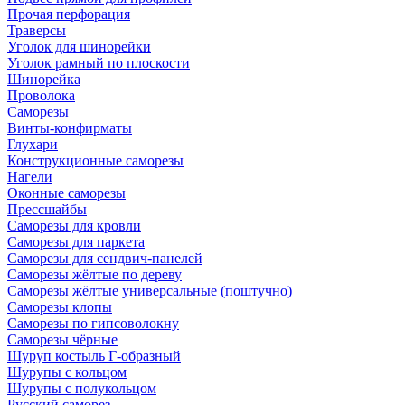
Прочая перфорация
Траверсы
Уголок для шинорейки
Уголок рамный по плоскости
Шинорейка
Проволока
Саморезы
Винты-конфирматы
Глухари
Конструкционные саморезы
Нагели
Оконные саморезы
Прессшайбы
Саморезы для кровли
Саморезы для паркета
Саморезы для сендвич-панелей
Саморезы жёлтые по дереву
Саморезы жёлтые универсальные (поштучно)
Саморезы клопы
Саморезы по гипсоволокну
Саморезы чёрные
Шуруп костыль Г-образный
Шурупы с кольцом
Шурупы с полукольцом
Русский саморез