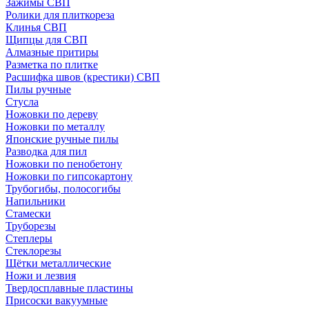
Зажимы СВП
Ролики для плиткореза
Клинья СВП
Щипцы для СВП
Алмазные притиры
Разметка по плитке
Расшифка швов (крестики) СВП
Пилы ручные
Стусла
Ножовки по дереву
Ножовки по металлу
Японские ручные пилы
Разводка для пил
Ножовки по пенобетону
Ножовки по гипсокартону
Трубогибы, полосогибы
Напильники
Стамески
Труборезы
Степлеры
Стеклорезы
Щётки металлические
Ножи и лезвия
Твердосплавные пластины
Присоски вакуумные