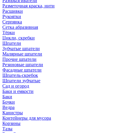
Разбрызгиватели
Разметочная краска, нити
Расшивки
Рукоятки
Серпянка
Сетка абразивная
Тёрки
Цикли, скребки
Шпатели
Зубчатые шпатели
Малярные шпатели
Прочие шпатели
Резиновые шпатели
Фасадные шпатели
Шпатель-скребок
Шпатели зубчатые
Сад и огород
Баки и емкости
Баки
Бочки
Ведра
Канистры
Контейнеры для мусора
Корзины
Тазы