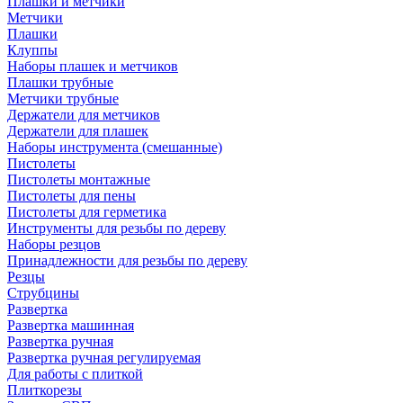
Плашки и метчики
Метчики
Плашки
Клуппы
Наборы плашек и метчиков
Плашки трубные
Метчики трубные
Держатели для метчиков
Держатели для плашек
Наборы инструмента (смешанные)
Пистолеты
Пистолеты монтажные
Пистолеты для пены
Пистолеты для герметика
Инструменты для резьбы по дереву
Наборы резцов
Принадлежности для резьбы по дереву
Резцы
Струбцины
Развертка
Развертка машинная
Развертка ручная
Развертка ручная регулируемая
Для работы с плиткой
Плиткорезы