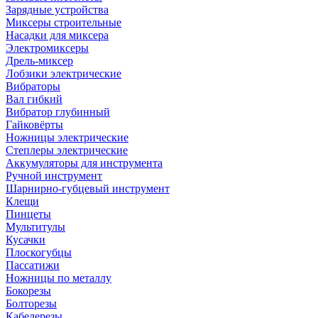
Зарядные устройства
Миксеры строительные
Насадки для миксера
Электромиксеры
Дрель-миксер
Лобзики электрические
Вибраторы
Вал гибкий
Вибратор глубинный
Гайковёрты
Ножницы электрические
Степлеры электрические
Аккумуляторы для инструмента
Ручной инструмент
Шарнирно-губцевый инструмент
Клещи
Пинцеты
Мультитулы
Кусачки
Плоскогубцы
Пассатижи
Ножницы по металлу
Бокорезы
Болторезы
Кабелерезы