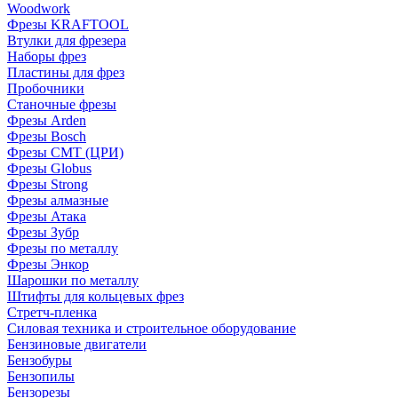
Woodwork
Фрезы KRAFTOOL
Втулки для фрезера
Наборы фрез
Пластины для фрез
Пробочники
Станочные фрезы
Фрезы Arden
Фрезы Bosch
Фрезы CMT (ЦРИ)
Фрезы Globus
Фрезы Strong
Фрезы алмазные
Фрезы Атака
Фрезы Зубр
Фрезы по металлу
Фрезы Энкор
Шарошки по металлу
Штифты для кольцевых фрез
Стретч-пленка
Силовая техника и строительное оборудование
Бензиновые двигатели
Бензобуры
Бензопилы
Бензорезы