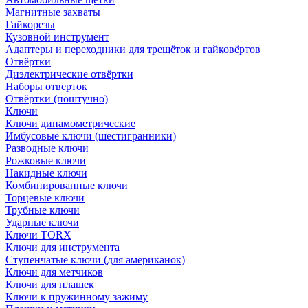
Магнитные захваты
Гайкорезы
Кузовной инструмент
Адаптеры и переходники для трещёток и гайковёртов
Отвёртки
Диэлектрические отвёртки
Наборы отверток
Отвёртки (поштучно)
Ключи
Ключи динамометрические
Имбусовые ключи (шестигранники)
Разводные ключи
Рожковые ключи
Накидные ключи
Комбинированные ключи
Торцевые ключи
Трубные ключи
Ударные ключи
Ключи TORX
Ключи для инструмента
Ступенчатые ключи (для американок)
Ключи для метчиков
Ключи для плашек
Ключи к пружинному зажиму