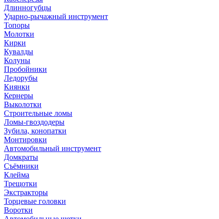
Длинногубцы
Ударно-рычажный инструмент
Топоры
Молотки
Кирки
Кувалды
Колуны
Пробойники
Ледорубы
Киянки
Кернеры
Выколотки
Строительные ломы
Ломы-гвоздодеры
Зубила, конопатки
Монтировки
Автомобильный инструмент
Домкраты
Съёмники
Клейма
Трещотки
Экстракторы
Торцевые головки
Воротки
Автомобильные щетки