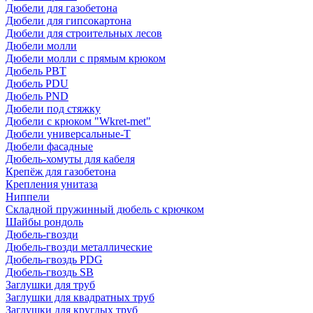
Дюбели для газобетона
Дюбели для гипсокартона
Дюбели для строительных лесов
Дюбели молли
Дюбели молли с прямым крюком
Дюбель PBT
Дюбель PDU
Дюбель PND
Дюбели под стяжку
Дюбели с крюком "Wkret-met"
Дюбели универсальные-Т
Дюбели фасадные
Дюбель-хомуты для кабеля
Крепёж для газобетона
Крепления унитаза
Ниппели
Складной пружинный дюбель с крючком
Шайбы рондоль
Дюбель-гвозди
Дюбель-гвозди металлические
Дюбель-гвоздь PDG
Дюбель-гвоздь SB
Заглушки для труб
Заглушки для квадратных труб
Заглушки для круглых труб