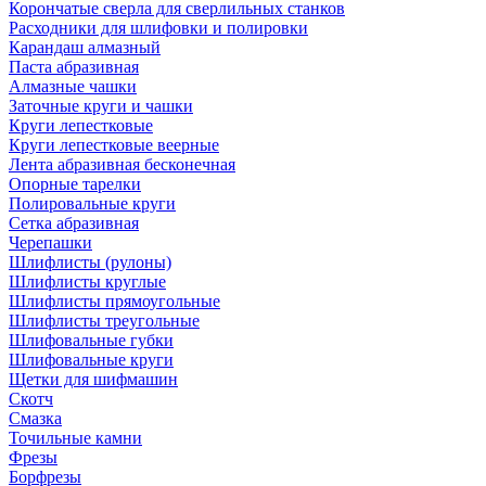
Корончатые сверла для сверлильных станков
Расходники для шлифовки и полировки
Карандаш алмазный
Паста абразивная
Алмазные чашки
Заточные круги и чашки
Круги лепестковые
Круги лепестковые веерные
Лента абразивная бесконечная
Опорные тарелки
Полировальные круги
Сетка абразивная
Черепашки
Шлифлисты (рулоны)
Шлифлисты круглые
Шлифлисты прямоугольные
Шлифлисты треугольные
Шлифовальные губки
Шлифовальные круги
Щетки для шифмашин
Скотч
Смазка
Точильные камни
Фрезы
Борфрезы