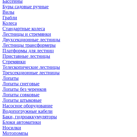
Бассейны
Буры садовые ручные
Вилы
Грабли
Колеса
Стандартные колеса
Лестницы и стремянки
Двухсекционные лестницы
Лестницы трансформеры
Платформы для лестниц
Приставные лестницы
Стремянки
Телескопические лестницы
Трехсекционные лестницы
Лопаты
Лопаты снеговые
Лопаты без черенков
Лопаты совковые
Лопаты штыковые
Насосное оборудование
Водопогружные кабели
Баки, гидроаккумуляторы
Блоки автоматики
Носилки
Мотопомпы