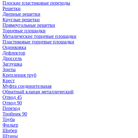
Плоские пластиковые переходы
Решетки
Дверные решетки
Круглые решетки
Прямоугольные решетки
Торцевые площадки
Металические торцевые площадки
Пластиковые торцевые площадки
Оцинковка
Дефлектор
Дроссель
Заглушка
Зонты
Крепления труб
Крест
Муфта соединительная
Обратный клапан металлический
Отвод 45
Отвод 90
Переход
Тройник 90
Труба
Фильтр
Шибер
Штаны