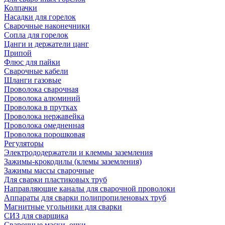
Колпачки
Насадки для горелок
Сварочные наконечники
Сопла для горелок
Цанги и держатели цанг
Припой
Флюс для пайки
Сварочные кабели
Шланги газовые
Проволока сварочная
Проволока алюминий
Проволока в прутках
Проволока нержавейка
Проволока омедненная
Проволока порошковая
Регуляторы
Электрододержатели и клеммы заземления
Зажимы-крокодилы (клемы заземления)
Зажимы массы сварочные
Для сварки пластиковых труб
Направляющие каналы для сварочной проволоки
Аппараты для сварки полипропиленовых труб
Магнитные угольники для сварки
СИЗ для сварщика
Сварочные маски, очки