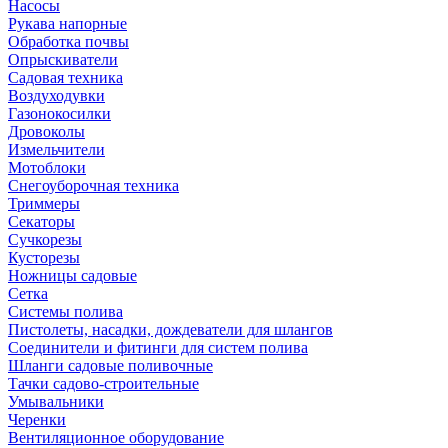
Насосы
Рукава напорные
Обработка почвы
Опрыскиватели
Садовая техника
Воздуходувки
Газонокосилки
Дровоколы
Измельчители
Мотоблоки
Снегоуборочная техника
Триммеры
Секаторы
Сучкорезы
Кусторезы
Ножницы садовые
Сетка
Системы полива
Пистолеты, насадки, дождеватели для шлангов
Соединители и фитинги для систем полива
Шланги садовые поливочные
Тачки садово-строительные
Умывальники
Черенки
Вентиляционное оборудование