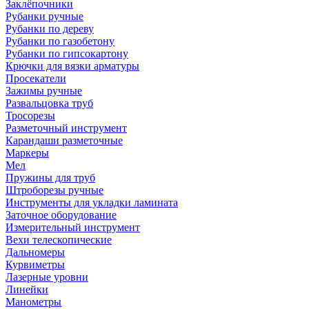
Заклёпочники
Рубанки ручные
Рубанки по дереву
Рубанки по газобетону
Рубанки по гипсокартону
Крючки для вязки арматуры
Просекатели
Зажимы ручные
Развальцовка труб
Тросорезы
Разметочный инструмент
Карандаши разметочные
Маркеры
Мел
Пружины для труб
Штроборезы ручные
Инструменты для укладки ламината
Заточное оборудование
Измерительный инструмент
Вехи телескопические
Дальномеры
Курвиметры
Лазерные уровни
Линейки
Манометры