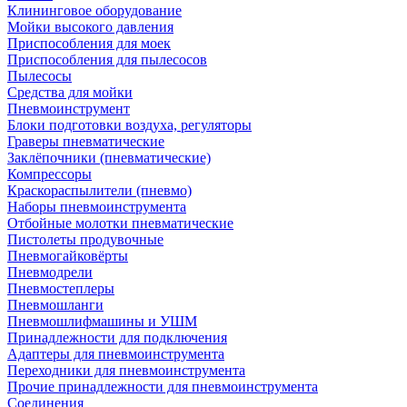
Клининговое оборудование
Мойки высокого давления
Приспособления для моек
Приспособления для пылесосов
Пылесосы
Средства для мойки
Пневмоинструмент
Блоки подготовки воздуха, регуляторы
Граверы пневматические
Заклёпочники (пневматические)
Компрессоры
Краскораспылители (пневмо)
Наборы пневмоинструмента
Отбойные молотки пневматические
Пистолеты продувочные
Пневмогайковёрты
Пневмодрели
Пневмостеплеры
Пневмошланги
Пневмошлифмашины и УШМ
Принадлежности для подключения
Адаптеры для пневмоинструмента
Переходники для пневмоинструмента
Прочие принадлежности для пневмоинструмента
Соединения