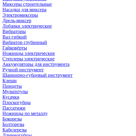
Миксеры строительные
Насадки для миксера
Электромиксеры
Дрель-миксер
Лобзики электрические
Вибраторы
Вал гибкий
Вибратор глубинный
Гайковёрты
Ножницы электрические
Степлеры электрические
Аккумуляторы для инструмента
Ручной инструмент
Шарнирно-губцевый инструмент
Клещи
Пинцеты
Мультитулы
Кусачки
Плоскогубцы
Пассатижи
Ножницы по металлу
Бокорезы
Болторезы
Кабелерезы
Длинногубцы