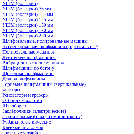
УШМ (болгарки)
УШМ (болгарки) 76 мм
УШМ (болгарки) 115 мм
УШМ (болгарки) 125 мм
УШМ (болгарки) 150 мм
УШМ (болгарки) 180 мм
УШМ (болгарки) 230 мм
Шлифовальные, полировальные машины
Эксцентриковые шлифмашины (орбитальные)
Полировальные машины
Ленточные шлифмашины
Вибрационные шлифмашины
Шлифмашины по бетону
Щеточные шлифмашины
Дельташлифмашины
Торцевые шлифмашины (вертикальные)
Фрезеры
Реноваторы и граверы
Отбойные молотки
Штроборезы
Заклёпочники (электрические)
Строительные фены (термопистолеты)
Рубанки электрические
Клеевые пистолеты
Зарядные устройства