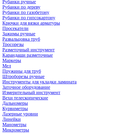
Рубанки ручные
Рубанки по дереву
Рубанки по газобетону
Рубанки по гипсокартону
Крючки для вязки арматуры
Просекатели
Зажимы ручные
Развальцовка труб
Тросорезы
Разметочный инструмент
Карандаши разметочные
Маркеры
Мел
Пружины для труб
Штроборезы ручные
Инструменты для укладки ламината
Заточное оборудование
Измерительный инструмент
Вехи телескопические
Дальномеры
Курвиметры
Лазерные уровни
Линейки
Манометры
Микрометры