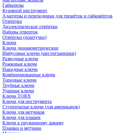
Гайкорезы
Кузовной инструмент
Адаптеры и переходники для трещёток и гайковёртов
Отвёртки
Диэлектрические отвёртки
Наборы отверток
Отвёртки (поштучно)
Ключи
Ключи динамометрические
Имбусовые ключи (шестигранники)
Разводные ключи
Рожковые ключи
Накидные ключи
Комбинированные ключи
Торцевые ключи
Трубные ключи
Ударные ключи
Ключи TORX
Ключи для инструмента
Ступенчатые ключи (для американок)
Ключи для метчиков
Ключи для плашек
Ключи к пружинному зажиму
Плашки и метчики