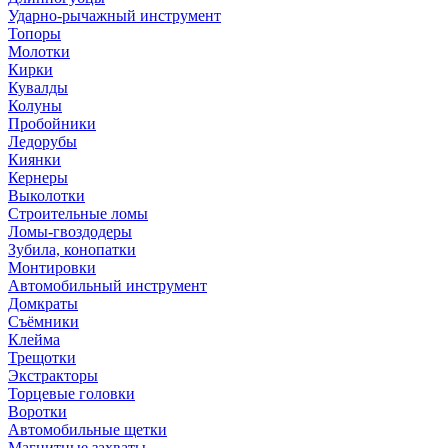
Ударно-рычажный инструмент
Топоры
Молотки
Кирки
Кувалды
Колуны
Пробойники
Ледорубы
Киянки
Кернеры
Выколотки
Строительные ломы
Ломы-гвоздодеры
Зубила, конопатки
Монтировки
Автомобильный инструмент
Домкраты
Съёмники
Клейма
Трещотки
Экстракторы
Торцевые головки
Воротки
Автомобильные щетки
Магнитные захваты