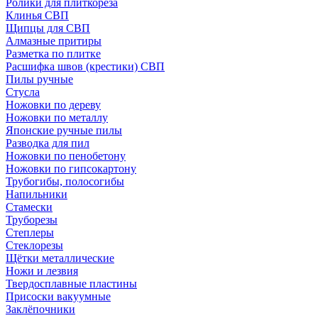
Ролики для плиткореза
Клинья СВП
Щипцы для СВП
Алмазные притиры
Разметка по плитке
Расшифка швов (крестики) СВП
Пилы ручные
Стусла
Ножовки по дереву
Ножовки по металлу
Японские ручные пилы
Разводка для пил
Ножовки по пенобетону
Ножовки по гипсокартону
Трубогибы, полосогибы
Напильники
Стамески
Труборезы
Степлеры
Стеклорезы
Щётки металлические
Ножи и лезвия
Твердосплавные пластины
Присоски вакуумные
Заклёпочники