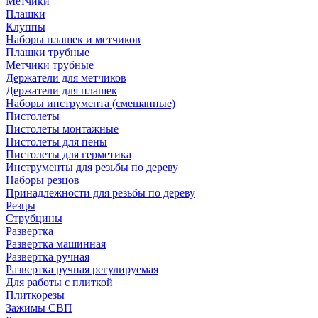
Метчики
Плашки
Клуппы
Наборы плашек и метчиков
Плашки трубные
Метчики трубные
Держатели для метчиков
Держатели для плашек
Наборы инструмента (смешанные)
Пистолеты
Пистолеты монтажные
Пистолеты для пены
Пистолеты для герметика
Инструменты для резьбы по дереву
Наборы резцов
Принадлежности для резьбы по дереву
Резцы
Струбцины
Развертка
Развертка машинная
Развертка ручная
Развертка ручная регулируемая
Для работы с плиткой
Плиткорезы
Зажимы СВП