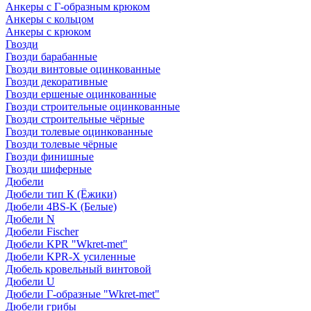
Анкеры с Г-образным крюком
Анкеры с кольцом
Анкеры с крюком
Гвозди
Гвозди барабанные
Гвозди винтовые оцинкованные
Гвозди декоративные
Гвозди ершеные оцинкованные
Гвозди строительные оцинкованные
Гвозди строительные чёрные
Гвозди толевые оцинкованные
Гвозди толевые чёрные
Гвозди финишные
Гвозди шиферные
Дюбели
Дюбели тип К (Ёжики)
Дюбели 4BS-K (Белые)
Дюбели N
Дюбели Fischer
Дюбели KPR "Wkret-met"
Дюбели KPR-Х усиленные
Дюбель кровельный винтовой
Дюбели U
Дюбели Г-образные "Wkret-met"
Дюбели грибы