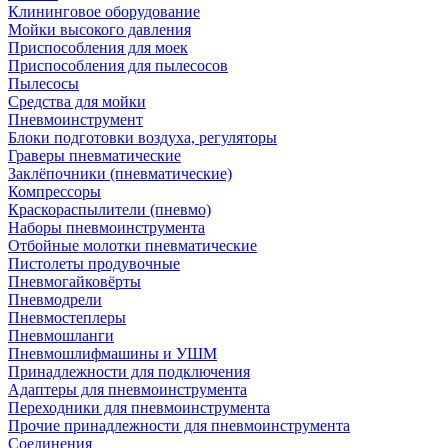
Клининговое оборудование
Мойки высокого давления
Приспособления для моек
Приспособления для пылесосов
Пылесосы
Средства для мойки
Пневмоинструмент
Блоки подготовки воздуха, регуляторы
Граверы пневматические
Заклёпочники (пневматические)
Компрессоры
Краскораспылители (пневмо)
Наборы пневмоинструмента
Отбойные молотки пневматические
Пистолеты продувочные
Пневмогайковёрты
Пневмодрели
Пневмостеплеры
Пневмошланги
Пневмошлифмашины и УШМ
Принадлежности для подключения
Адаптеры для пневмоинструмента
Переходники для пневмоинструмента
Прочие принадлежности для пневмоинструмента
Соединения