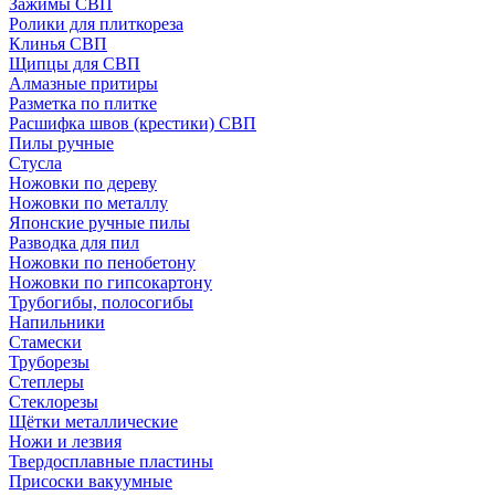
Зажимы СВП
Ролики для плиткореза
Клинья СВП
Щипцы для СВП
Алмазные притиры
Разметка по плитке
Расшифка швов (крестики) СВП
Пилы ручные
Стусла
Ножовки по дереву
Ножовки по металлу
Японские ручные пилы
Разводка для пил
Ножовки по пенобетону
Ножовки по гипсокартону
Трубогибы, полосогибы
Напильники
Стамески
Труборезы
Степлеры
Стеклорезы
Щётки металлические
Ножи и лезвия
Твердосплавные пластины
Присоски вакуумные