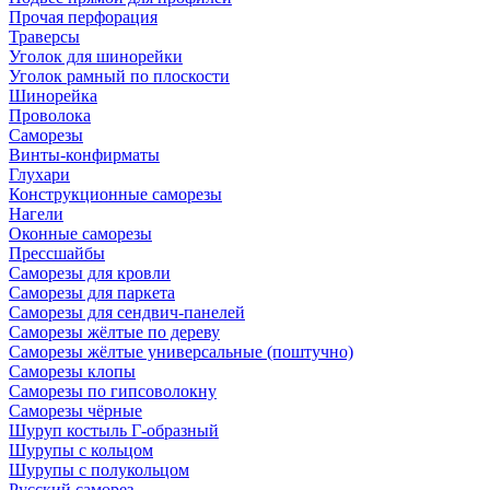
Прочая перфорация
Траверсы
Уголок для шинорейки
Уголок рамный по плоскости
Шинорейка
Проволока
Саморезы
Винты-конфирматы
Глухари
Конструкционные саморезы
Нагели
Оконные саморезы
Прессшайбы
Саморезы для кровли
Саморезы для паркета
Саморезы для сендвич-панелей
Саморезы жёлтые по дереву
Саморезы жёлтые универсальные (поштучно)
Саморезы клопы
Саморезы по гипсоволокну
Саморезы чёрные
Шуруп костыль Г-образный
Шурупы с кольцом
Шурупы с полукольцом
Русский саморез