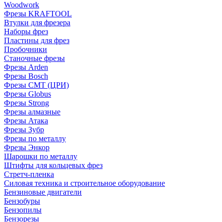
Woodwork
Фрезы KRAFTOOL
Втулки для фрезера
Наборы фрез
Пластины для фрез
Пробочники
Станочные фрезы
Фрезы Arden
Фрезы Bosch
Фрезы CMT (ЦРИ)
Фрезы Globus
Фрезы Strong
Фрезы алмазные
Фрезы Атака
Фрезы Зубр
Фрезы по металлу
Фрезы Энкор
Шарошки по металлу
Штифты для кольцевых фрез
Стретч-пленка
Силовая техника и строительное оборудование
Бензиновые двигатели
Бензобуры
Бензопилы
Бензорезы