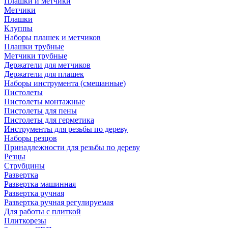
Плашки и метчики
Метчики
Плашки
Клуппы
Наборы плашек и метчиков
Плашки трубные
Метчики трубные
Держатели для метчиков
Держатели для плашек
Наборы инструмента (смешанные)
Пистолеты
Пистолеты монтажные
Пистолеты для пены
Пистолеты для герметика
Инструменты для резьбы по дереву
Наборы резцов
Принадлежности для резьбы по дереву
Резцы
Струбцины
Развертка
Развертка машинная
Развертка ручная
Развертка ручная регулируемая
Для работы с плиткой
Плиткорезы