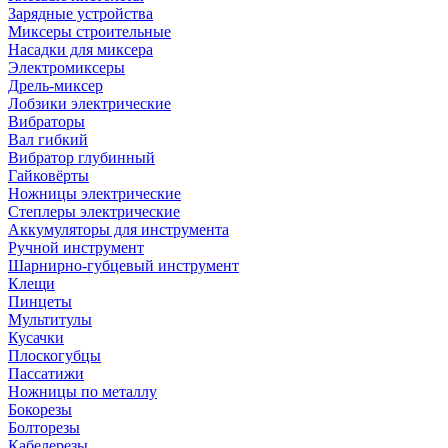
Зарядные устройства
Миксеры строительные
Насадки для миксера
Электромиксеры
Дрель-миксер
Лобзики электрические
Вибраторы
Вал гибкий
Вибратор глубинный
Гайковёрты
Ножницы электрические
Степлеры электрические
Аккумуляторы для инструмента
Ручной инструмент
Шарнирно-губцевый инструмент
Клещи
Пинцеты
Мультитулы
Кусачки
Плоскогубцы
Пассатижи
Ножницы по металлу
Бокорезы
Болторезы
Кабелерезы