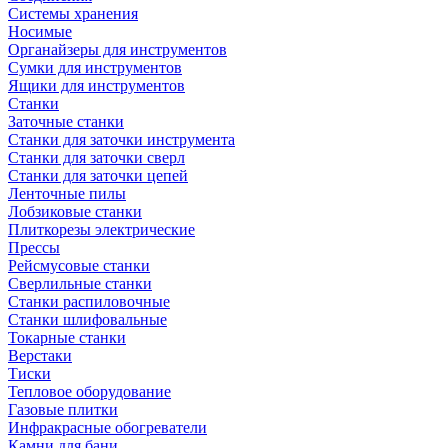
Системы хранения
Носимые
Органайзеры для инструментов
Сумки для инструментов
Ящики для инструментов
Станки
Заточные станки
Станки для заточки инструмента
Станки для заточки сверл
Станки для заточки цепей
Ленточные пилы
Лобзиковые станки
Плиткорезы электрические
Прессы
Рейсмусовые станки
Сверлильные станки
Станки распиловочные
Станки шлифовальные
Токарные станки
Верстаки
Тиски
Тепловое оборудование
Газовые плитки
Инфракрасные обогреватели
Камни для бани