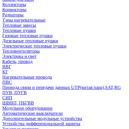
Коллекторы
Конвекторы
Радиаторы
Тэны нагревательные
Тепловые завесы
Тепловые пушки
Газовые тепловые пушки
Дизельные тепловые пушки
Электрические тепловые пушки
Тепловентиляторы
Электрика и свет
Кабель, провод
ВВГ
КГ
Нагревательные провода
ПВС
Провода связи и передачи данных UTP(витая пара),SAT,RG
ПУВ, ПУГВ
СИП
ШВВП, ПБГВВ
Модульное оборудование
Автоматические выключатели
Дополнительные модульные устройства
Устройства дифференциальной защиты
Заказные позиции