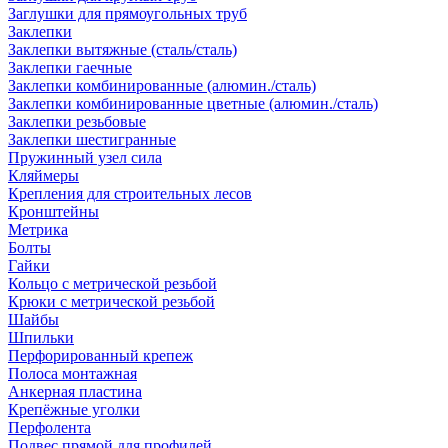
Заглушки для прямоугольных труб
Заклепки
Заклепки вытяжные (сталь/сталь)
Заклепки гаечные
Заклепки комбинированные (алюмин./сталь)
Заклепки комбинированные цветные (алюмин./сталь)
Заклепки резьбовые
Заклепки шестигранные
Пружинный узел сила
Кляймеры
Крепления для строительных лесов
Кронштейны
Метрика
Болты
Гайки
Кольцо с метрической резьбой
Крюки с метрической резьбой
Шайбы
Шпильки
Перфорированный крепеж
Полоса монтажная
Анкерная пластина
Крепёжные уголки
Перфолента
Подвес прямой для профилей