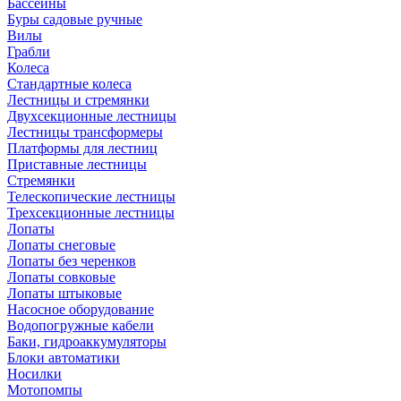
Бассейны
Буры садовые ручные
Вилы
Грабли
Колеса
Стандартные колеса
Лестницы и стремянки
Двухсекционные лестницы
Лестницы трансформеры
Платформы для лестниц
Приставные лестницы
Стремянки
Телескопические лестницы
Трехсекционные лестницы
Лопаты
Лопаты снеговые
Лопаты без черенков
Лопаты совковые
Лопаты штыковые
Насосное оборудование
Водопогружные кабели
Баки, гидроаккумуляторы
Блоки автоматики
Носилки
Мотопомпы