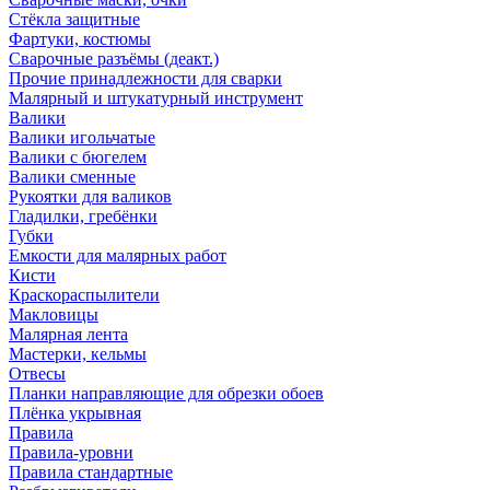
Стёкла защитные
Фартуки, костюмы
Сварочные разъёмы (деакт.)
Прочие принадлежности для сварки
Малярный и штукатурный инструмент
Валики
Валики игольчатые
Валики с бюгелем
Валики сменные
Рукоятки для валиков
Гладилки, гребёнки
Губки
Емкости для малярных работ
Кисти
Краскораспылители
Макловицы
Малярная лента
Мастерки, кельмы
Отвесы
Планки направляющие для обрезки обоев
Плёнка укрывная
Правила
Правила-уровни
Правила стандартные