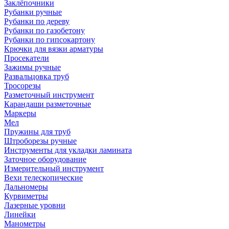
Заклёпочники
Рубанки ручные
Рубанки по дереву
Рубанки по газобетону
Рубанки по гипсокартону
Крючки для вязки арматуры
Просекатели
Зажимы ручные
Развальцовка труб
Тросорезы
Разметочный инструмент
Карандаши разметочные
Маркеры
Мел
Пружины для труб
Штроборезы ручные
Инструменты для укладки ламината
Заточное оборудование
Измерительный инструмент
Вехи телескопические
Дальномеры
Курвиметры
Лазерные уровни
Линейки
Манометры