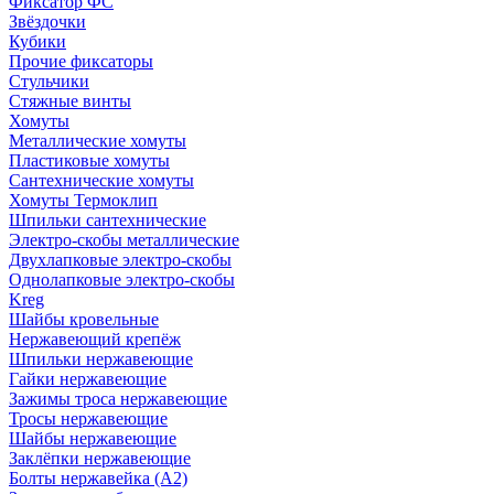
Фиксатор ФС
Звёздочки
Кубики
Прочие фиксаторы
Стульчики
Стяжные винты
Хомуты
Металлические хомуты
Пластиковые хомуты
Сантехнические хомуты
Хомуты Термоклип
Шпильки сантехнические
Электро-скобы металлические
Двухлапковые электро-скобы
Однолапковые электро-скобы
Kreg
Шайбы кровельные
Нержавеющий крепёж
Шпильки нержавеющие
Гайки нержавеющие
Зажимы троса нержавеющие
Тросы нержавеющие
Шайбы нержавеющие
Заклёпки нержавеющие
Болты нержавейка (А2)