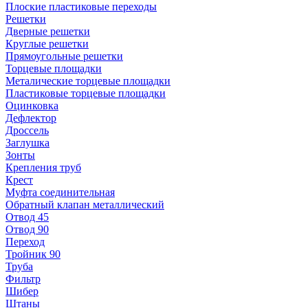
Плоские пластиковые переходы
Решетки
Дверные решетки
Круглые решетки
Прямоугольные решетки
Торцевые площадки
Металические торцевые площадки
Пластиковые торцевые площадки
Оцинковка
Дефлектор
Дроссель
Заглушка
Зонты
Крепления труб
Крест
Муфта соединительная
Обратный клапан металлический
Отвод 45
Отвод 90
Переход
Тройник 90
Труба
Фильтр
Шибер
Штаны