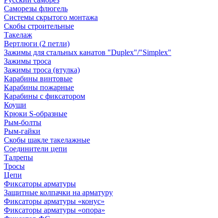
Саморезы флюгель
Системы скрытого монтажа
Скобы строительные
Такелаж
Вертлюги (2 петли)
Зажимы для стальных канатов "Duplex"/"Simplex"
Зажимы троса
Зажимы троса (втулка)
Карабины винтовые
Карабины пожарные
Карабины с фиксатором
Коуши
Крюки S-образные
Рым-болты
Рым-гайки
Скобы шакле такелажные
Соединители цепи
Талрепы
Тросы
Цепи
Фиксаторы арматуры
Защитные колпачки на арматуру
Фиксаторы арматуры «конус»
Фиксаторы арматуры «опора»