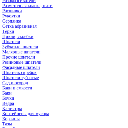
Разбрызгиватели
Разметочная краска, нити
Расшивки
Рукоятки
Серпянка
Сетка абразивная
Тёрки
Цикли, скребки
Шпатели
Зубчатые шпатели
Малярные шпатели
Прочие шпатели
Резиновые шпатели
Фасадные шпатели
Шпатель-скребок
Шпатели зубчатые
Сад и огород
Баки и емкости
Баки
Бочки
Ведра
Канистры
Контейнеры для мусора
Корзины
Тазы