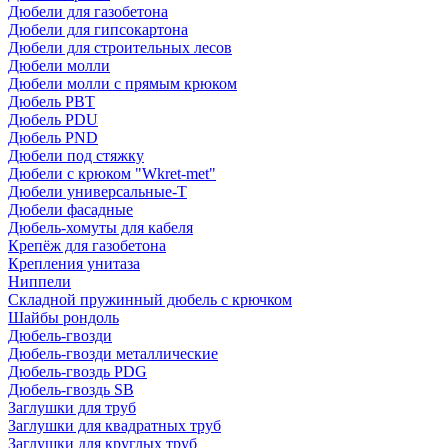
Дюбели для газобетона
Дюбели для гипсокартона
Дюбели для строительных лесов
Дюбели молли
Дюбели молли с прямым крюком
Дюбель PBT
Дюбель PDU
Дюбель PND
Дюбели под стяжку
Дюбели с крюком "Wkret-met"
Дюбели универсальные-Т
Дюбели фасадные
Дюбель-хомуты для кабеля
Крепёж для газобетона
Крепления унитаза
Ниппели
Складной пружинный дюбель с крючком
Шайбы рондоль
Дюбель-гвозди
Дюбель-гвозди металлические
Дюбель-гвоздь PDG
Дюбель-гвоздь SB
Заглушки для труб
Заглушки для квадратных труб
Заглушки для круглых труб