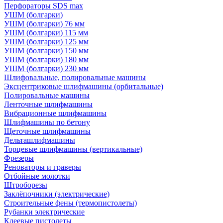
Перфораторы SDS max
УШМ (болгарки)
УШМ (болгарки) 76 мм
УШМ (болгарки) 115 мм
УШМ (болгарки) 125 мм
УШМ (болгарки) 150 мм
УШМ (болгарки) 180 мм
УШМ (болгарки) 230 мм
Шлифовальные, полировальные машины
Эксцентриковые шлифмашины (орбитальные)
Полировальные машины
Ленточные шлифмашины
Вибрационные шлифмашины
Шлифмашины по бетону
Щеточные шлифмашины
Дельташлифмашины
Торцевые шлифмашины (вертикальные)
Фрезеры
Реноваторы и граверы
Отбойные молотки
Штроборезы
Заклёпочники (электрические)
Строительные фены (термопистолеты)
Рубанки электрические
Клеевые пистолеты