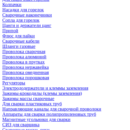
Колпачки
Насадки для горелок
Сварочные наконечники
Сопла для горелок
Цанги и держатели цанг
Припой
Флюс для пайки
Сварочные кабели
Шланги газовые
Проволока сварочная
Проволока алюминий
Проволока в прутках
Проволока нержавейка
Проволока омедненная
Проволока порошковая
Регуляторы
Электрододержатели и клеммы заземления
Зажимы-крокодилы (клемы заземления)
Зажимы массы сварочные
Для сварки пластиковых труб
Направляющие каналы для сварочной проволоки
Аппараты для сварки полипропиленовых труб
Магнитные угольники для сварки
СИЗ для сварщика
Сварочные маски, очки