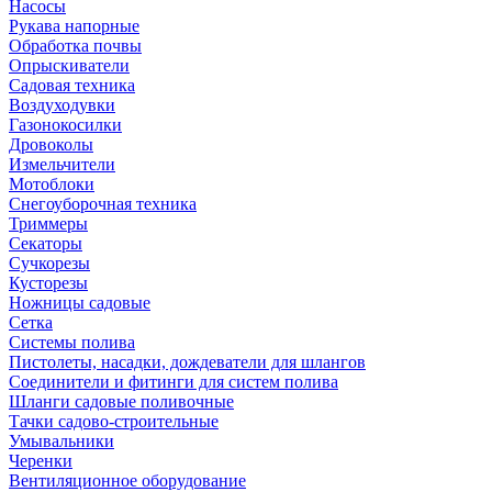
Насосы
Рукава напорные
Обработка почвы
Опрыскиватели
Садовая техника
Воздуходувки
Газонокосилки
Дровоколы
Измельчители
Мотоблоки
Снегоуборочная техника
Триммеры
Секаторы
Сучкорезы
Кусторезы
Ножницы садовые
Сетка
Системы полива
Пистолеты, насадки, дождеватели для шлангов
Соединители и фитинги для систем полива
Шланги садовые поливочные
Тачки садово-строительные
Умывальники
Черенки
Вентиляционное оборудование