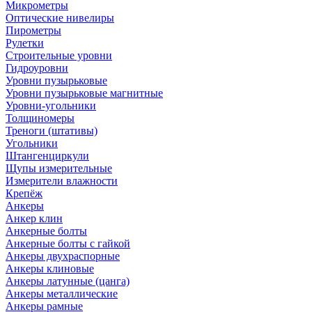
Микрометры
Оптические нивелиры
Пирометры
Рулетки
Строительные уровни
Гидроуровни
Уровни пузырьковые
Уровни пузырьковые магнитные
Уровни-угольники
Толщиномеры
Треноги (штативы)
Угольники
Штангенциркули
Щупы измерительные
Измерители влажности
Крепёж
Анкеры
Анкер клин
Анкерные болты
Анкерные болты с гайкой
Анкеры двухраспорные
Анкеры клиновые
Анкеры латунные (цанга)
Анкеры металлические
Анкеры рамные