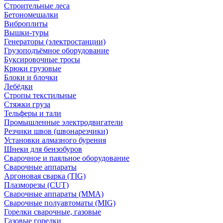
Строительные леса
Бетономешалки
Виброплиты
Вышки-туры
Генераторы (электростанции)
Грузоподъёмное оборудование
Буксировочные тросы
Крюки грузовые
Блоки и блочки
Лебёдки
Стропы текстильные
Стяжки груза
Тельферы и тали
Промышленные электродвигатели
Резчики швов (швонарезчики)
Установки алмазного бурения
Шнеки для бензобуров
Сварочное и паяльное оборудование
Сварочные аппараты
Аргоновая сварка (TIG)
Плазморезы (CUT)
Сварочные аппараты (MMA)
Сварочные полуавтоматы (MIG)
Горелки сварочные, газовые
Газовые горелки