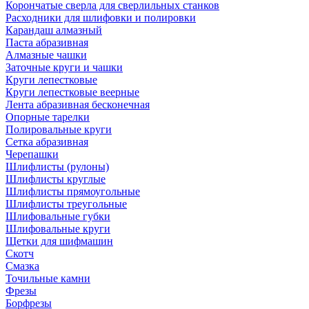
Корончатые сверла для сверлильных станков
Расходники для шлифовки и полировки
Карандаш алмазный
Паста абразивная
Алмазные чашки
Заточные круги и чашки
Круги лепестковые
Круги лепестковые веерные
Лента абразивная бесконечная
Опорные тарелки
Полировальные круги
Сетка абразивная
Черепашки
Шлифлисты (рулоны)
Шлифлисты круглые
Шлифлисты прямоугольные
Шлифлисты треугольные
Шлифовальные губки
Шлифовальные круги
Щетки для шифмашин
Скотч
Смазка
Точильные камни
Фрезы
Борфрезы