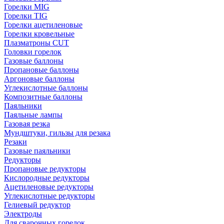
Горелки MIG
Горелки TIG
Горелки ацетиленовые
Горелки кровельные
Плазматроны CUT
Головки горелок
Газовые баллоны
Пропановые баллоны
Аргоновые баллоны
Углекислотные баллоны
Композитные баллоны
Паяльники
Паяльные лампы
Газовая резка
Мундштуки, гильзы для резака
Резаки
Газовые паяльники
Редукторы
Пропановые редукторы
Кислородные редукторы
Ацетиленовые редукторы
Углекислотные редукторы
Гелиевый редуктор
Электроды
Для сварочных горелок