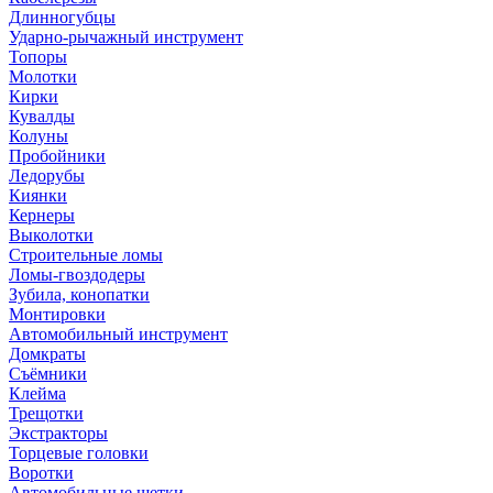
Длинногубцы
Ударно-рычажный инструмент
Топоры
Молотки
Кирки
Кувалды
Колуны
Пробойники
Ледорубы
Киянки
Кернеры
Выколотки
Строительные ломы
Ломы-гвоздодеры
Зубила, конопатки
Монтировки
Автомобильный инструмент
Домкраты
Съёмники
Клейма
Трещотки
Экстракторы
Торцевые головки
Воротки
Автомобильные щетки