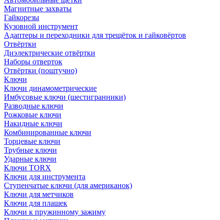
Магнитные захваты
Гайкорезы
Кузовной инструмент
Адаптеры и переходники для трещёток и гайковёртов
Отвёртки
Диэлектрические отвёртки
Наборы отверток
Отвёртки (поштучно)
Ключи
Ключи динамометрические
Имбусовые ключи (шестигранники)
Разводные ключи
Рожковые ключи
Накидные ключи
Комбинированные ключи
Торцевые ключи
Трубные ключи
Ударные ключи
Ключи TORX
Ключи для инструмента
Ступенчатые ключи (для американок)
Ключи для метчиков
Ключи для плашек
Ключи к пружинному зажиму