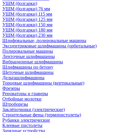
УШМ (болгарки)
УШМ (болгарки) 76 мм
УШМ (болгарки) 115 мм
УШМ (болгарки) 125 мм
УШМ (болгарки) 150 мм
УШМ (болгарки) 180 мм
УШМ (болгарки) 230 мм
Шлифовальные, полировальные машины
Эксцентриковые шлифмашины (орбитальные)
Полировальные машины
Ленточные шлифмашины
Вибрационные шлифмашины
Шлифмашины по бетону
Щеточные шлифмашины
Дельташлифмашины
Торцевые шлифмашины (вертикальные)
Фрезеры
Реноваторы и граверы
Отбойные молотки
Штроборезы
Заклёпочники (электрические)
Строительные фены (термопистолеты)
Рубанки электрические
Клеевые пистолеты
Зарядные устройства