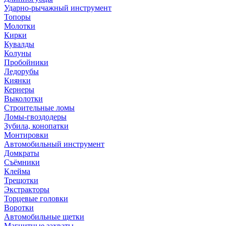
Ударно-рычажный инструмент
Топоры
Молотки
Кирки
Кувалды
Колуны
Пробойники
Ледорубы
Киянки
Кернеры
Выколотки
Строительные ломы
Ломы-гвоздодеры
Зубила, конопатки
Монтировки
Автомобильный инструмент
Домкраты
Съёмники
Клейма
Трещотки
Экстракторы
Торцевые головки
Воротки
Автомобильные щетки
Магнитные захваты