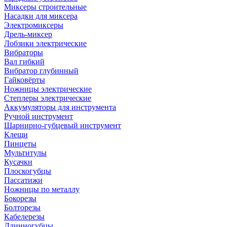
Миксеры строительные
Насадки для миксера
Электромиксеры
Дрель-миксер
Лобзики электрические
Вибраторы
Вал гибкий
Вибратор глубинный
Гайковёрты
Ножницы электрические
Степлеры электрические
Аккумуляторы для инструмента
Ручной инструмент
Шарнирно-губцевый инструмент
Клещи
Пинцеты
Мультитулы
Кусачки
Плоскогубцы
Пассатижи
Ножницы по металлу
Бокорезы
Болторезы
Кабелерезы
Длинногубцы