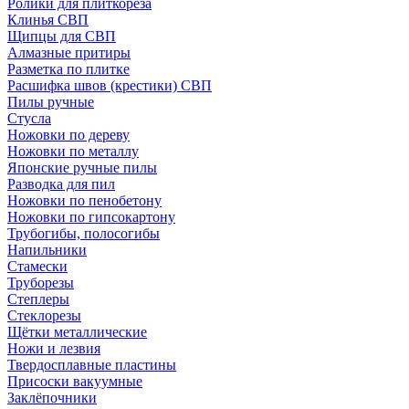
Ролики для плиткореза
Клинья СВП
Щипцы для СВП
Алмазные притиры
Разметка по плитке
Расшифка швов (крестики) СВП
Пилы ручные
Стусла
Ножовки по дереву
Ножовки по металлу
Японские ручные пилы
Разводка для пил
Ножовки по пенобетону
Ножовки по гипсокартону
Трубогибы, полосогибы
Напильники
Стамески
Труборезы
Степлеры
Стеклорезы
Щётки металлические
Ножи и лезвия
Твердосплавные пластины
Присоски вакуумные
Заклёпочники