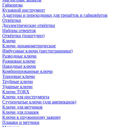
Гайкорезы
Кузовной инструмент
Адаптеры и переходники для трещёток и гайковёртов
Отвёртки
Диэлектрические отвёртки
Наборы отверток
Отвёртки (поштучно)
Ключи
Ключи динамометрические
Имбусовые ключи (шестигранники)
Разводные ключи
Рожковые ключи
Накидные ключи
Комбинированные ключи
Торцевые ключи
Трубные ключи
Ударные ключи
Ключи TORX
Ключи для инструмента
Ступенчатые ключи (для американок)
Ключи для метчиков
Ключи для плашек
Ключи к пружинному зажиму
Плашки и метчики