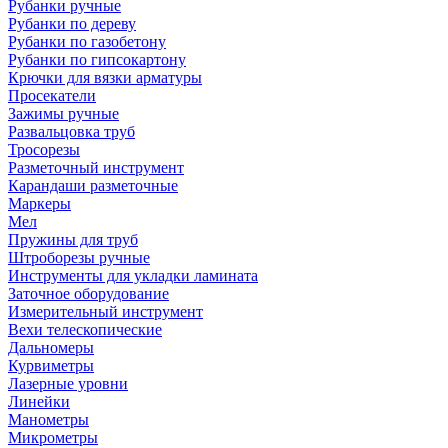
Рубанки ручные
Рубанки по дереву
Рубанки по газобетону
Рубанки по гипсокартону
Крючки для вязки арматуры
Просекатели
Зажимы ручные
Развальцовка труб
Тросорезы
Разметочный инструмент
Карандаши разметочные
Маркеры
Мел
Пружины для труб
Штроборезы ручные
Инструменты для укладки ламината
Заточное оборудование
Измерительный инструмент
Вехи телескопические
Дальномеры
Курвиметры
Лазерные уровни
Линейки
Манометры
Микрометры