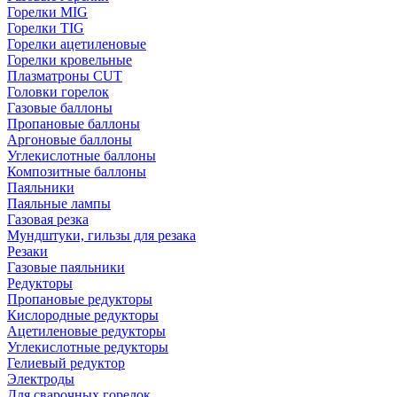
Горелки MIG
Горелки TIG
Горелки ацетиленовые
Горелки кровельные
Плазматроны CUT
Головки горелок
Газовые баллоны
Пропановые баллоны
Аргоновые баллоны
Углекислотные баллоны
Композитные баллоны
Паяльники
Паяльные лампы
Газовая резка
Мундштуки, гильзы для резака
Резаки
Газовые паяльники
Редукторы
Пропановые редукторы
Кислородные редукторы
Ацетиленовые редукторы
Углекислотные редукторы
Гелиевый редуктор
Электроды
Для сварочных горелок