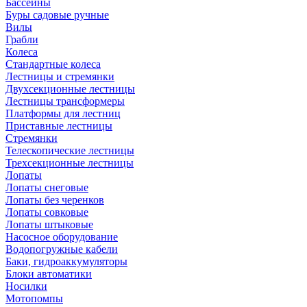
Бассейны
Буры садовые ручные
Вилы
Грабли
Колеса
Стандартные колеса
Лестницы и стремянки
Двухсекционные лестницы
Лестницы трансформеры
Платформы для лестниц
Приставные лестницы
Стремянки
Телескопические лестницы
Трехсекционные лестницы
Лопаты
Лопаты снеговые
Лопаты без черенков
Лопаты совковые
Лопаты штыковые
Насосное оборудование
Водопогружные кабели
Баки, гидроаккумуляторы
Блоки автоматики
Носилки
Мотопомпы