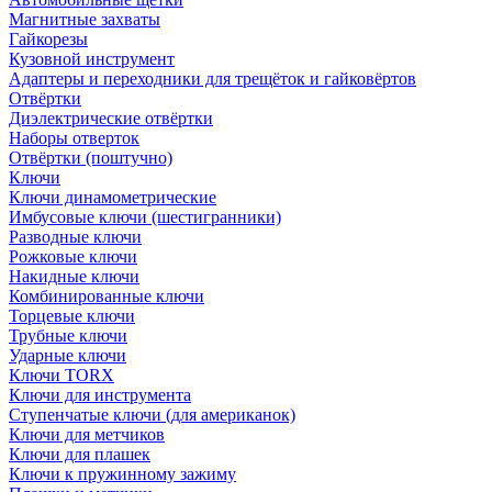
Магнитные захваты
Гайкорезы
Кузовной инструмент
Адаптеры и переходники для трещёток и гайковёртов
Отвёртки
Диэлектрические отвёртки
Наборы отверток
Отвёртки (поштучно)
Ключи
Ключи динамометрические
Имбусовые ключи (шестигранники)
Разводные ключи
Рожковые ключи
Накидные ключи
Комбинированные ключи
Торцевые ключи
Трубные ключи
Ударные ключи
Ключи TORX
Ключи для инструмента
Ступенчатые ключи (для американок)
Ключи для метчиков
Ключи для плашек
Ключи к пружинному зажиму