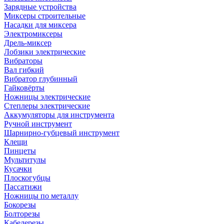
Зарядные устройства
Миксеры строительные
Насадки для миксера
Электромиксеры
Дрель-миксер
Лобзики электрические
Вибраторы
Вал гибкий
Вибратор глубинный
Гайковёрты
Ножницы электрические
Степлеры электрические
Аккумуляторы для инструмента
Ручной инструмент
Шарнирно-губцевый инструмент
Клещи
Пинцеты
Мультитулы
Кусачки
Плоскогубцы
Пассатижи
Ножницы по металлу
Бокорезы
Болторезы
Кабелерезы