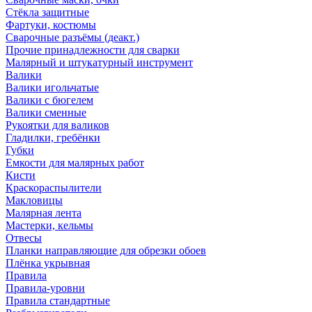
Стёкла защитные
Фартуки, костюмы
Сварочные разъёмы (деакт.)
Прочие принадлежности для сварки
Малярный и штукатурный инструмент
Валики
Валики игольчатые
Валики с бюгелем
Валики сменные
Рукоятки для валиков
Гладилки, гребёнки
Губки
Емкости для малярных работ
Кисти
Краскораспылители
Макловицы
Малярная лента
Мастерки, кельмы
Отвесы
Планки направляющие для обрезки обоев
Плёнка укрывная
Правила
Правила-уровни
Правила стандартные