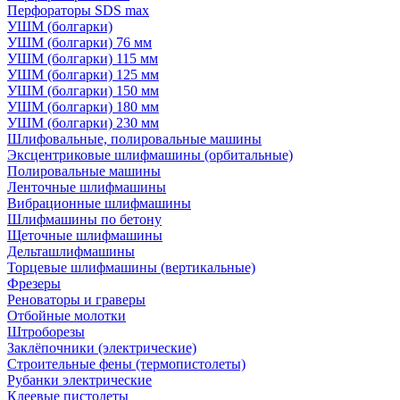
Перфораторы SDS max
УШМ (болгарки)
УШМ (болгарки) 76 мм
УШМ (болгарки) 115 мм
УШМ (болгарки) 125 мм
УШМ (болгарки) 150 мм
УШМ (болгарки) 180 мм
УШМ (болгарки) 230 мм
Шлифовальные, полировальные машины
Эксцентриковые шлифмашины (орбитальные)
Полировальные машины
Ленточные шлифмашины
Вибрационные шлифмашины
Шлифмашины по бетону
Щеточные шлифмашины
Дельташлифмашины
Торцевые шлифмашины (вертикальные)
Фрезеры
Реноваторы и граверы
Отбойные молотки
Штроборезы
Заклёпочники (электрические)
Строительные фены (термопистолеты)
Рубанки электрические
Клеевые пистолеты