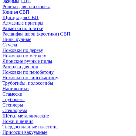
Зажимы СВП
Ролики для плиткореза
Клинья СВП
Щипцы для СВП
Алмазные притиры
Разметка по плитке
Расшифка швов (крестики) СВП
Пилы ручные
Стусла
Ножовки по дереву
Ножовки по металлу
Японские ручные пилы
Разводка для пил
Ножовки по пенобетону
Ножовки по гипсокартону
Трубогибы, полосогибы
Напильники
Стамески
Труборезы
Степлеры
Стеклорезы
Щётки металлические
Ножи и лезвия
Твердосплавные пластины
Присоски вакуумные