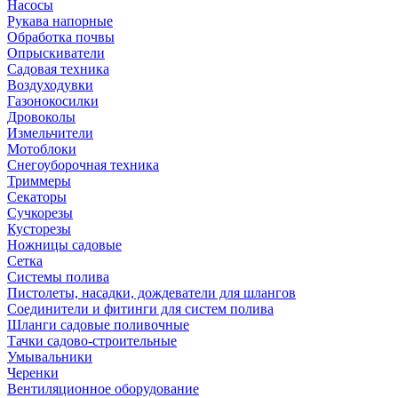
Насосы
Рукава напорные
Обработка почвы
Опрыскиватели
Садовая техника
Воздуходувки
Газонокосилки
Дровоколы
Измельчители
Мотоблоки
Снегоуборочная техника
Триммеры
Секаторы
Сучкорезы
Кусторезы
Ножницы садовые
Сетка
Системы полива
Пистолеты, насадки, дождеватели для шлангов
Соединители и фитинги для систем полива
Шланги садовые поливочные
Тачки садово-строительные
Умывальники
Черенки
Вентиляционное оборудование