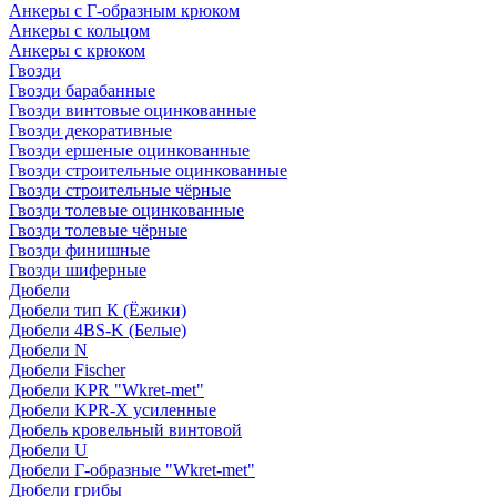
Анкеры с Г-образным крюком
Анкеры с кольцом
Анкеры с крюком
Гвозди
Гвозди барабанные
Гвозди винтовые оцинкованные
Гвозди декоративные
Гвозди ершеные оцинкованные
Гвозди строительные оцинкованные
Гвозди строительные чёрные
Гвозди толевые оцинкованные
Гвозди толевые чёрные
Гвозди финишные
Гвозди шиферные
Дюбели
Дюбели тип К (Ёжики)
Дюбели 4BS-K (Белые)
Дюбели N
Дюбели Fischer
Дюбели KPR "Wkret-met"
Дюбели KPR-Х усиленные
Дюбель кровельный винтовой
Дюбели U
Дюбели Г-образные "Wkret-met"
Дюбели грибы