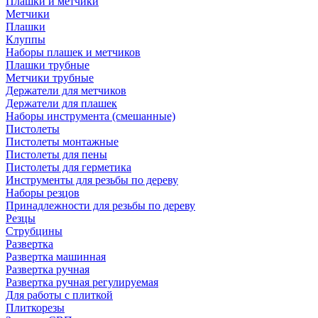
Плашки и метчики
Метчики
Плашки
Клуппы
Наборы плашек и метчиков
Плашки трубные
Метчики трубные
Держатели для метчиков
Держатели для плашек
Наборы инструмента (смешанные)
Пистолеты
Пистолеты монтажные
Пистолеты для пены
Пистолеты для герметика
Инструменты для резьбы по дереву
Наборы резцов
Принадлежности для резьбы по дереву
Резцы
Струбцины
Развертка
Развертка машинная
Развертка ручная
Развертка ручная регулируемая
Для работы с плиткой
Плиткорезы