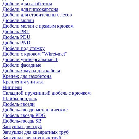
Дюбели для газобетона
Дюбели для гипсокартона
Дюбели для строительных лесов
Дюбели молли
Дюбели молли с прямым крюком
Дюбель PBT
Дюбель PDU
Дюбель PND
Дюбели под стяжку
Дюбели с крюком "Wkret-met"
Дюбели универсальные-Т
Дюбели фасадные
Дюбель-хомуты для кабеля
Крепёж для газобетона
Крепления унитаза
Ниппели
Складной пружинный дюбель с крючком
Шайбы рондоль
Дюбель-гвозди
Дюбель-гвозди металлические
Дюбель-гвоздь PDG
Дюбель-гвоздь SB
Заглушки для труб
Заглушки для квадратных труб
Заглушки для круглых труб