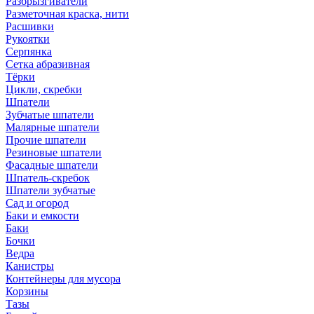
Разбрызгиватели
Разметочная краска, нити
Расшивки
Рукоятки
Серпянка
Сетка абразивная
Тёрки
Цикли, скребки
Шпатели
Зубчатые шпатели
Малярные шпатели
Прочие шпатели
Резиновые шпатели
Фасадные шпатели
Шпатель-скребок
Шпатели зубчатые
Сад и огород
Баки и емкости
Баки
Бочки
Ведра
Канистры
Контейнеры для мусора
Корзины
Тазы