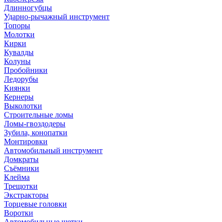
Длинногубцы
Ударно-рычажный инструмент
Топоры
Молотки
Кирки
Кувалды
Колуны
Пробойники
Ледорубы
Киянки
Кернеры
Выколотки
Строительные ломы
Ломы-гвоздодеры
Зубила, конопатки
Монтировки
Автомобильный инструмент
Домкраты
Съёмники
Клейма
Трещотки
Экстракторы
Торцевые головки
Воротки
Автомобильные щетки