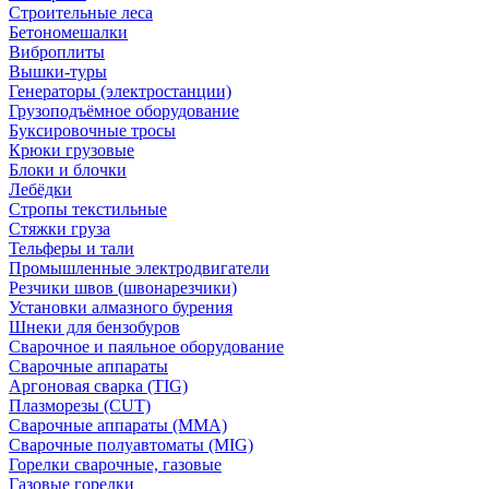
Строительные леса
Бетономешалки
Виброплиты
Вышки-туры
Генераторы (электростанции)
Грузоподъёмное оборудование
Буксировочные тросы
Крюки грузовые
Блоки и блочки
Лебёдки
Стропы текстильные
Стяжки груза
Тельферы и тали
Промышленные электродвигатели
Резчики швов (швонарезчики)
Установки алмазного бурения
Шнеки для бензобуров
Сварочное и паяльное оборудование
Сварочные аппараты
Аргоновая сварка (TIG)
Плазморезы (CUT)
Сварочные аппараты (MMA)
Сварочные полуавтоматы (MIG)
Горелки сварочные, газовые
Газовые горелки