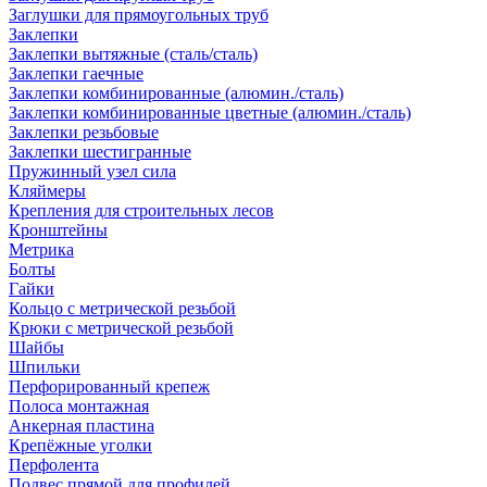
Заглушки для прямоугольных труб
Заклепки
Заклепки вытяжные (сталь/сталь)
Заклепки гаечные
Заклепки комбинированные (алюмин./сталь)
Заклепки комбинированные цветные (алюмин./сталь)
Заклепки резьбовые
Заклепки шестигранные
Пружинный узел сила
Кляймеры
Крепления для строительных лесов
Кронштейны
Метрика
Болты
Гайки
Кольцо с метрической резьбой
Крюки с метрической резьбой
Шайбы
Шпильки
Перфорированный крепеж
Полоса монтажная
Анкерная пластина
Крепёжные уголки
Перфолента
Подвес прямой для профилей