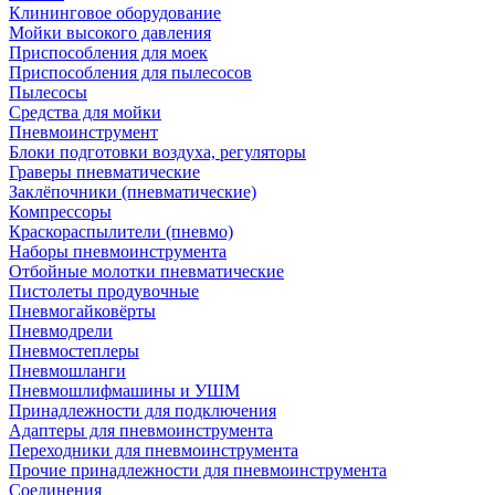
Клининговое оборудование
Мойки высокого давления
Приспособления для моек
Приспособления для пылесосов
Пылесосы
Средства для мойки
Пневмоинструмент
Блоки подготовки воздуха, регуляторы
Граверы пневматические
Заклёпочники (пневматические)
Компрессоры
Краскораспылители (пневмо)
Наборы пневмоинструмента
Отбойные молотки пневматические
Пистолеты продувочные
Пневмогайковёрты
Пневмодрели
Пневмостеплеры
Пневмошланги
Пневмошлифмашины и УШМ
Принадлежности для подключения
Адаптеры для пневмоинструмента
Переходники для пневмоинструмента
Прочие принадлежности для пневмоинструмента
Соединения