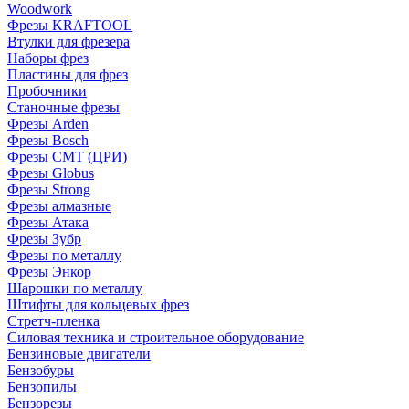
Woodwork
Фрезы KRAFTOOL
Втулки для фрезера
Наборы фрез
Пластины для фрез
Пробочники
Станочные фрезы
Фрезы Arden
Фрезы Bosch
Фрезы CMT (ЦРИ)
Фрезы Globus
Фрезы Strong
Фрезы алмазные
Фрезы Атака
Фрезы Зубр
Фрезы по металлу
Фрезы Энкор
Шарошки по металлу
Штифты для кольцевых фрез
Стретч-пленка
Силовая техника и строительное оборудование
Бензиновые двигатели
Бензобуры
Бензопилы
Бензорезы