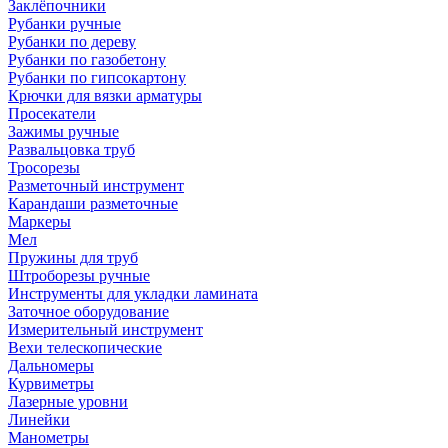
Заклёпочники
Рубанки ручные
Рубанки по дереву
Рубанки по газобетону
Рубанки по гипсокартону
Крючки для вязки арматуры
Просекатели
Зажимы ручные
Развальцовка труб
Тросорезы
Разметочный инструмент
Карандаши разметочные
Маркеры
Мел
Пружины для труб
Штроборезы ручные
Инструменты для укладки ламината
Заточное оборудование
Измерительный инструмент
Вехи телескопические
Дальномеры
Курвиметры
Лазерные уровни
Линейки
Манометры