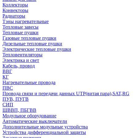
Коллекторы
Конвекторы
Радиаторы
Тэны нагревательные
Тепловые завесы
Тепловые пушки
Газовые тепловые пушки
Дизельные тепловые пушки
Электрические тепловые пушки
Тепловентиляторы
Электрика и свет
Кабель, провод
ВВГ
КГ
Нагревательные провода
ПВС
Провода связи и передачи данных UTP(витая пара),SAT,RG
ПУВ, ПУГВ
СИП
ШВВП, ПБГВВ
Модульное оборудование
Автоматические выключатели
Дополнительные модульные устройства
Устройства дифференциальной защиты
Заказные позиции