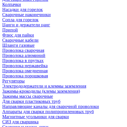
Колпачки
Насадки для горелок
Сварочные наконечники
Сопла для горелок
Цанги и держатели цанг
Припой
Флюс для пайки
Сварочные кабели
Шланги газовые
Проволока сварочная
Проволока алюминий
Проволока в прутках
Проволока нержавейка
Проволока омедненная
Проволока порошковая
Регуляторы
Электрододержатели и клеммы заземления
Зажимы-крокодилы (клемы заземления)
Зажимы массы сварочные
Для сварки пластиковых труб
Направляющие каналы для сварочной проволоки
Аппараты для сварки полипропиленовых труб
Магнитные угольники для сварки
СИЗ для сварщика
Сварочные маски, очки