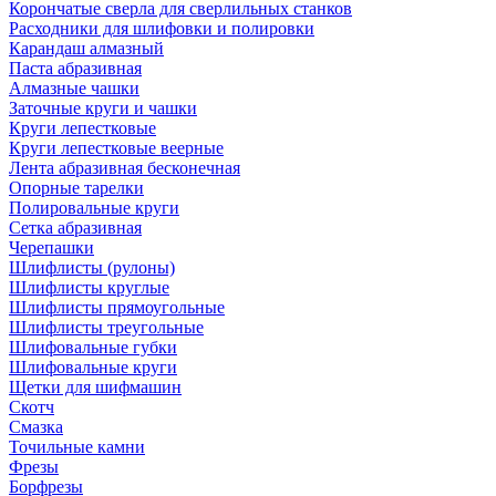
Корончатые сверла для сверлильных станков
Расходники для шлифовки и полировки
Карандаш алмазный
Паста абразивная
Алмазные чашки
Заточные круги и чашки
Круги лепестковые
Круги лепестковые веерные
Лента абразивная бесконечная
Опорные тарелки
Полировальные круги
Сетка абразивная
Черепашки
Шлифлисты (рулоны)
Шлифлисты круглые
Шлифлисты прямоугольные
Шлифлисты треугольные
Шлифовальные губки
Шлифовальные круги
Щетки для шифмашин
Скотч
Смазка
Точильные камни
Фрезы
Борфрезы