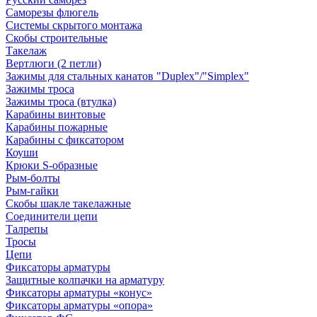
Саморезы флюгель
Системы скрытого монтажа
Скобы строительные
Такелаж
Вертлюги (2 петли)
Зажимы для стальных канатов "Duplex"/"Simplex"
Зажимы троса
Зажимы троса (втулка)
Карабины винтовые
Карабины пожарные
Карабины с фиксатором
Коуши
Крюки S-образные
Рым-болты
Рым-гайки
Скобы шакле такелажные
Соединители цепи
Талрепы
Тросы
Цепи
Фиксаторы арматуры
Защитные колпачки на арматуру
Фиксаторы арматуры «конус»
Фиксаторы арматуры «опора»