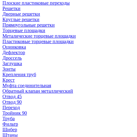
Плоские пластиковые переходы
Решетки
Дверные решетки
Круглые решетки
Прямоугольные решетки
Торцевые площадки
Металические торцевые площадки
Пластиковые торцевые площадки
Оцинковка
Дефлектор
Дроссель
Заглушка
Зонты
Крепления труб
Крест
Муфта соединительная
Обратный клапан металлический
Отвод 45
Отвод 90
Переход
Тройник 90
Труба
Фильтр
Шибер
Штаны