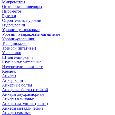
Микрометры
Оптические нивелиры
Пирометры
Рулетки
Строительные уровни
Гидроуровни
Уровни пузырьковые
Уровни пузырьковые магнитные
Уровни-угольники
Толщиномеры
Треноги (штативы)
Угольники
Штангенциркули
Щупы измерительные
Измерители влажности
Крепёж
Анкеры
Анкер клин
Анкерные болты
Анкерные болты с гайкой
Анкеры двухраспорные
Анкеры клиновые
Анкеры латунные (цанга)
Анкеры металлические
Анкеры рамные