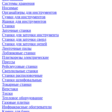
Системы хранения
Носимые
Органайзеры для инструментов
Сумки для инструментов
Ящики для инструментов
Станки
Заточные станки
Станки для заточки инструмента
Станки для заточки сверл
Станки для заточки цепей
Ленточные пилы
Лобзиковые станки
Плиткорезы электрические
Прессы
Рейсмусовые станки
Сверлильные станки
Станки распиловочные
Станки шлифовальные
Токарные станки
Верстаки
Тиски
Тепловое оборудование
Газовые плитки
Инфракрасные обогреватели
Камни для бани