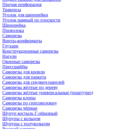
Прочая перфорация
Траверсы
Уголок для шинорейки
Уголок рамный по плоскости
Шинорейка
Проволока
Саморезы
Винты-конфирматы
Глухари
Конструкционные саморезы
Нагели
Оконные саморезы
Прессшайбы
Саморезы для кровли
Саморезы для паркета
Саморезы для сендвич-панелей
Саморезы жёлтые по дереву
Саморезы жёлтые универсальные (поштучно)
Саморезы клопы
Саморезы по гипсоволокну
Саморезы чёрные
Шуруп костыль Г-образный
Шурупы с кольцом
Шурупы с полукольцом
Русский саморез