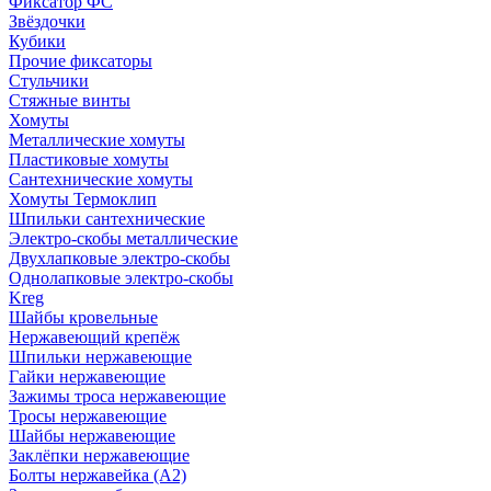
Фиксатор ФС
Звёздочки
Кубики
Прочие фиксаторы
Стульчики
Стяжные винты
Хомуты
Металлические хомуты
Пластиковые хомуты
Сантехнические хомуты
Хомуты Термоклип
Шпильки сантехнические
Электро-скобы металлические
Двухлапковые электро-скобы
Однолапковые электро-скобы
Kreg
Шайбы кровельные
Нержавеющий крепёж
Шпильки нержавеющие
Гайки нержавеющие
Зажимы троса нержавеющие
Тросы нержавеющие
Шайбы нержавеющие
Заклёпки нержавеющие
Болты нержавейка (А2)