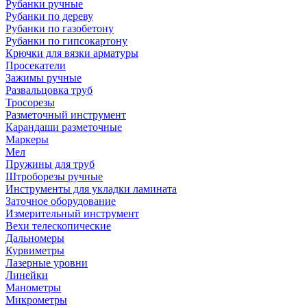
Рубанки ручные
Рубанки по дереву
Рубанки по газобетону
Рубанки по гипсокартону
Крючки для вязки арматуры
Просекатели
Зажимы ручные
Развальцовка труб
Тросорезы
Разметочный инструмент
Карандаши разметочные
Маркеры
Мел
Пружины для труб
Штроборезы ручные
Инструменты для укладки ламината
Заточное оборудование
Измерительный инструмент
Вехи телескопические
Дальномеры
Курвиметры
Лазерные уровни
Линейки
Манометры
Микрометры