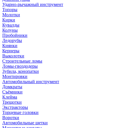
Ударно-рычажный инструмент
Топоры
Молотки
Кирки
Кувалды
Колуны
Пробойники
Ледорубы
Киянки
Кернеры
Выколотки
Строительные ломы
Ломы-гвоздодеры
Зубила, конопатки
Монтировки
Автомобильный инструмент
Домкраты
Съёмники
Клейма
Трещотки
Экстракторы
Торцевые головки
Воротки
Автомобильные щетки
Магнитные захваты