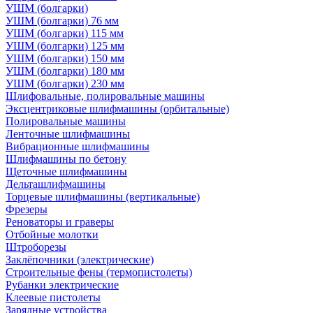
УШМ (болгарки)
УШМ (болгарки) 76 мм
УШМ (болгарки) 115 мм
УШМ (болгарки) 125 мм
УШМ (болгарки) 150 мм
УШМ (болгарки) 180 мм
УШМ (болгарки) 230 мм
Шлифовальные, полировальные машины
Эксцентриковые шлифмашины (орбитальные)
Полировальные машины
Ленточные шлифмашины
Вибрационные шлифмашины
Шлифмашины по бетону
Щеточные шлифмашины
Дельташлифмашины
Торцевые шлифмашины (вертикальные)
Фрезеры
Реноваторы и граверы
Отбойные молотки
Штроборезы
Заклёпочники (электрические)
Строительные фены (термопистолеты)
Рубанки электрические
Клеевые пистолеты
Зарядные устройства