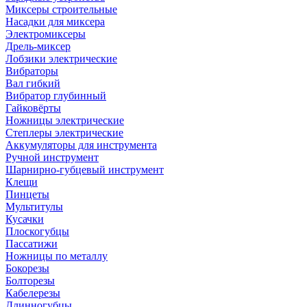
Миксеры строительные
Насадки для миксера
Электромиксеры
Дрель-миксер
Лобзики электрические
Вибраторы
Вал гибкий
Вибратор глубинный
Гайковёрты
Ножницы электрические
Степлеры электрические
Аккумуляторы для инструмента
Ручной инструмент
Шарнирно-губцевый инструмент
Клещи
Пинцеты
Мультитулы
Кусачки
Плоскогубцы
Пассатижи
Ножницы по металлу
Бокорезы
Болторезы
Кабелерезы
Длинногубцы