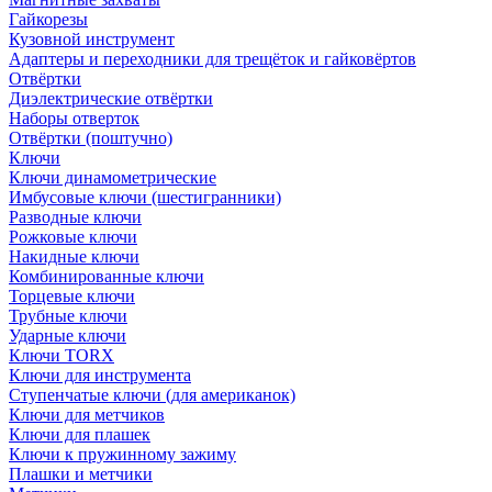
Гайкорезы
Кузовной инструмент
Адаптеры и переходники для трещёток и гайковёртов
Отвёртки
Диэлектрические отвёртки
Наборы отверток
Отвёртки (поштучно)
Ключи
Ключи динамометрические
Имбусовые ключи (шестигранники)
Разводные ключи
Рожковые ключи
Накидные ключи
Комбинированные ключи
Торцевые ключи
Трубные ключи
Ударные ключи
Ключи TORX
Ключи для инструмента
Ступенчатые ключи (для американок)
Ключи для метчиков
Ключи для плашек
Ключи к пружинному зажиму
Плашки и метчики