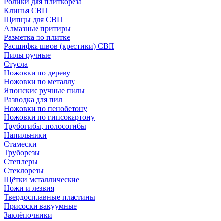
Ролики для плиткореза
Клинья СВП
Щипцы для СВП
Алмазные притиры
Разметка по плитке
Расшифка швов (крестики) СВП
Пилы ручные
Стусла
Ножовки по дереву
Ножовки по металлу
Японские ручные пилы
Разводка для пил
Ножовки по пенобетону
Ножовки по гипсокартону
Трубогибы, полосогибы
Напильники
Стамески
Труборезы
Степлеры
Стеклорезы
Щётки металлические
Ножи и лезвия
Твердосплавные пластины
Присоски вакуумные
Заклёпочники