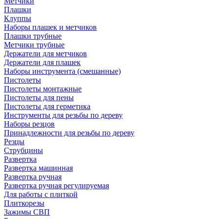
Метчики
Плашки
Клуппы
Наборы плашек и метчиков
Плашки трубные
Метчики трубные
Держатели для метчиков
Держатели для плашек
Наборы инструмента (смешанные)
Пистолеты
Пистолеты монтажные
Пистолеты для пены
Пистолеты для герметика
Инструменты для резьбы по дереву
Наборы резцов
Принадлежности для резьбы по дереву
Резцы
Струбцины
Развертка
Развертка машинная
Развертка ручная
Развертка ручная регулируемая
Для работы с плиткой
Плиткорезы
Зажимы СВП