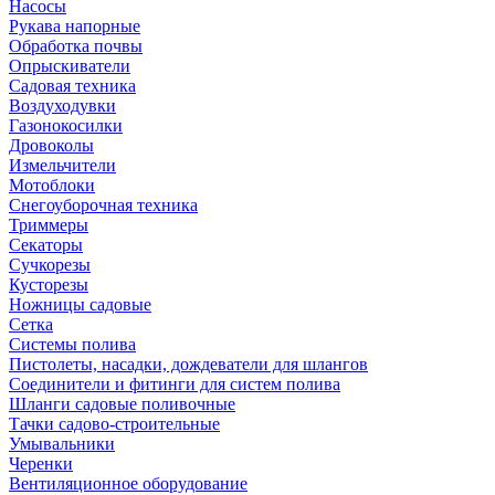
Насосы
Рукава напорные
Обработка почвы
Опрыскиватели
Садовая техника
Воздуходувки
Газонокосилки
Дровоколы
Измельчители
Мотоблоки
Снегоуборочная техника
Триммеры
Секаторы
Сучкорезы
Кусторезы
Ножницы садовые
Сетка
Системы полива
Пистолеты, насадки, дождеватели для шлангов
Соединители и фитинги для систем полива
Шланги садовые поливочные
Тачки садово-строительные
Умывальники
Черенки
Вентиляционное оборудование