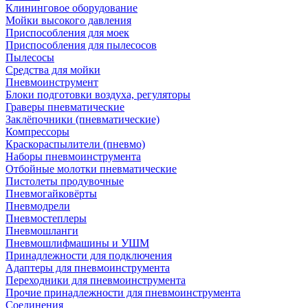
Клининговое оборудование
Мойки высокого давления
Приспособления для моек
Приспособления для пылесосов
Пылесосы
Средства для мойки
Пневмоинструмент
Блоки подготовки воздуха, регуляторы
Граверы пневматические
Заклёпочники (пневматические)
Компрессоры
Краскораспылители (пневмо)
Наборы пневмоинструмента
Отбойные молотки пневматические
Пистолеты продувочные
Пневмогайковёрты
Пневмодрели
Пневмостеплеры
Пневмошланги
Пневмошлифмашины и УШМ
Принадлежности для подключения
Адаптеры для пневмоинструмента
Переходники для пневмоинструмента
Прочие принадлежности для пневмоинструмента
Соединения