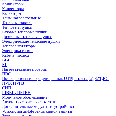
Коллекторы
Конвекторы
Радиаторы
Тэны нагревательные
Тепловые завесы
Тепловые пушки
Газовые тепловые пушки
Дизельные тепловые пушки
Электрические тепловые пушки
Тепловентиляторы
Электрика и свет
Кабель, провод
ВВГ
КГ
Нагревательные провода
ПВС
Провода связи и передачи данных UTP(витая пара),SAT,RG
ПУВ, ПУГВ
СИП
ШВВП, ПБГВВ
Модульное оборудование
Автоматические выключатели
Дополнительные модульные устройства
Устройства дифференциальной защиты
Заказные позиции