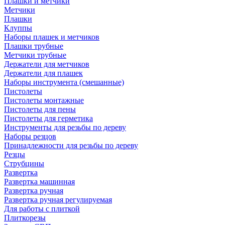
Плашки и метчики
Метчики
Плашки
Клуппы
Наборы плашек и метчиков
Плашки трубные
Метчики трубные
Держатели для метчиков
Держатели для плашек
Наборы инструмента (смешанные)
Пистолеты
Пистолеты монтажные
Пистолеты для пены
Пистолеты для герметика
Инструменты для резьбы по дереву
Наборы резцов
Принадлежности для резьбы по дереву
Резцы
Струбцины
Развертка
Развертка машинная
Развертка ручная
Развертка ручная регулируемая
Для работы с плиткой
Плиткорезы