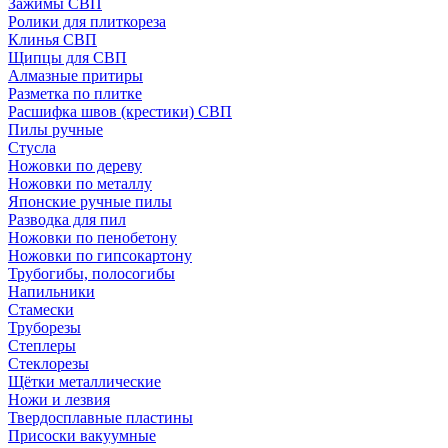
Зажимы СВП
Ролики для плиткореза
Клинья СВП
Щипцы для СВП
Алмазные притиры
Разметка по плитке
Расшифка швов (крестики) СВП
Пилы ручные
Стусла
Ножовки по дереву
Ножовки по металлу
Японские ручные пилы
Разводка для пил
Ножовки по пенобетону
Ножовки по гипсокартону
Трубогибы, полосогибы
Напильники
Стамески
Труборезы
Степлеры
Стеклорезы
Щётки металлические
Ножи и лезвия
Твердосплавные пластины
Присоски вакуумные