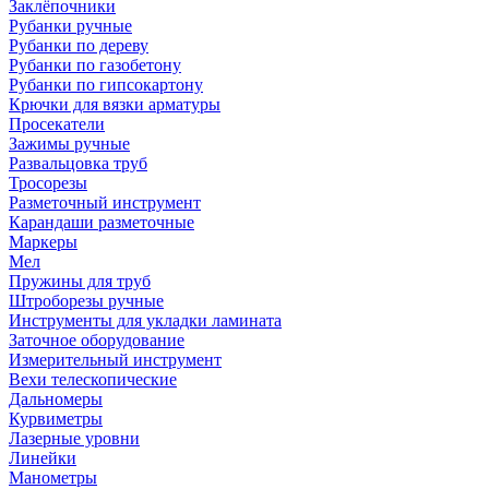
Заклёпочники
Рубанки ручные
Рубанки по дереву
Рубанки по газобетону
Рубанки по гипсокартону
Крючки для вязки арматуры
Просекатели
Зажимы ручные
Развальцовка труб
Тросорезы
Разметочный инструмент
Карандаши разметочные
Маркеры
Мел
Пружины для труб
Штроборезы ручные
Инструменты для укладки ламината
Заточное оборудование
Измерительный инструмент
Вехи телескопические
Дальномеры
Курвиметры
Лазерные уровни
Линейки
Манометры