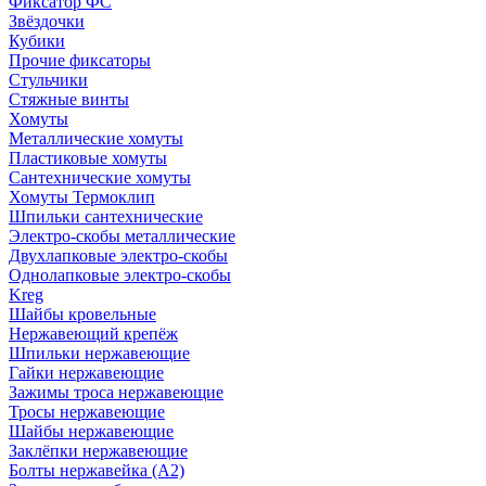
Фиксатор ФС
Звёздочки
Кубики
Прочие фиксаторы
Стульчики
Стяжные винты
Хомуты
Металлические хомуты
Пластиковые хомуты
Сантехнические хомуты
Хомуты Термоклип
Шпильки сантехнические
Электро-скобы металлические
Двухлапковые электро-скобы
Однолапковые электро-скобы
Kreg
Шайбы кровельные
Нержавеющий крепёж
Шпильки нержавеющие
Гайки нержавеющие
Зажимы троса нержавеющие
Тросы нержавеющие
Шайбы нержавеющие
Заклёпки нержавеющие
Болты нержавейка (А2)