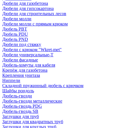
Дюбели для газобетона
Дюбели для гипсокартона
Дюбели для строительных лесов
Дюбели молли
Дюбели молли с прямым крюком
Дюбель PBT
Дюбель PDU
Дюбель PND
Дюбели под стяжку
Дюбели с крюком "Wkret-met"
Дюбели универсальные-Т
Дюбели фасадные
Дюбель-хомуты для кабеля
Крепёж для газобетона
Крепления унитаза
Ниппели
Складной пружинный дюбель с крючком
Шайбы рондоль
Дюбель-гвозди
Дюбель-гвозди металлические
Дюбель-гвоздь PDG
Дюбель-гвоздь SB
Заглушки для труб
Заглушки для квадратных труб
Заглушки для круглых труб