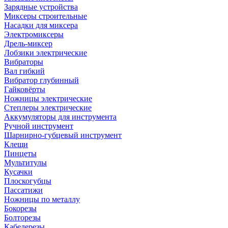
Зарядные устройства
Миксеры строительные
Насадки для миксера
Электромиксеры
Дрель-миксер
Лобзики электрические
Вибраторы
Вал гибкий
Вибратор глубинный
Гайковёрты
Ножницы электрические
Степлеры электрические
Аккумуляторы для инструмента
Ручной инструмент
Шарнирно-губцевый инструмент
Клещи
Пинцеты
Мультитулы
Кусачки
Плоскогубцы
Пассатижи
Ножницы по металлу
Бокорезы
Болторезы
Кабелерезы