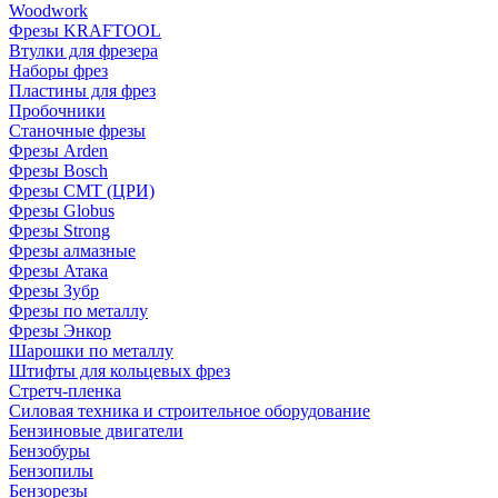
Woodwork
Фрезы KRAFTOOL
Втулки для фрезера
Наборы фрез
Пластины для фрез
Пробочники
Станочные фрезы
Фрезы Arden
Фрезы Bosch
Фрезы CMT (ЦРИ)
Фрезы Globus
Фрезы Strong
Фрезы алмазные
Фрезы Атака
Фрезы Зубр
Фрезы по металлу
Фрезы Энкор
Шарошки по металлу
Штифты для кольцевых фрез
Стретч-пленка
Силовая техника и строительное оборудование
Бензиновые двигатели
Бензобуры
Бензопилы
Бензорезы