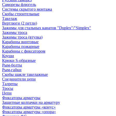
Саморезы флюгель
Системы скрытого монтажа
Скобы строительные
Такелаж
Вертлюги (2 петли)
Зажимы для стальных канатов "Duplex"/"Simplex"
Зажимы троса
Зажимы троса (втулка)
Карабины винтовые
Карабины пожарные
Карабины с фиксатором
Коуши
Крюки S-образные
Рым-болты
Рым-гайки
Скобы шакле такелажные
Соединители цепи
Талрепы
Тросы
Цепи
Фиксаторы арматуры
Защитные колпачки на арматуру
Фиксаторы арматуры «конус»
Фиксаторы арматуры «опора»