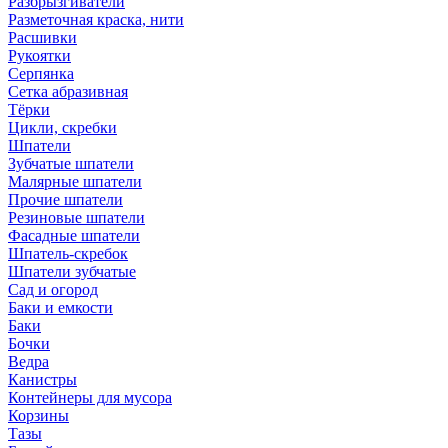
Разбрызгиватели
Разметочная краска, нити
Расшивки
Рукоятки
Серпянка
Сетка абразивная
Тёрки
Цикли, скребки
Шпатели
Зубчатые шпатели
Малярные шпатели
Прочие шпатели
Резиновые шпатели
Фасадные шпатели
Шпатель-скребок
Шпатели зубчатые
Сад и огород
Баки и емкости
Баки
Бочки
Ведра
Канистры
Контейнеры для мусора
Корзины
Тазы