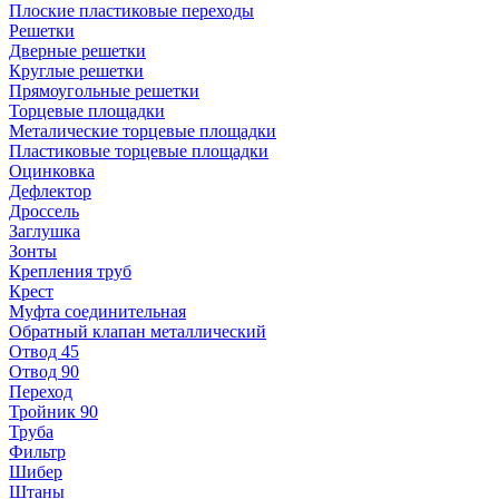
Плоские пластиковые переходы
Решетки
Дверные решетки
Круглые решетки
Прямоугольные решетки
Торцевые площадки
Металические торцевые площадки
Пластиковые торцевые площадки
Оцинковка
Дефлектор
Дроссель
Заглушка
Зонты
Крепления труб
Крест
Муфта соединительная
Обратный клапан металлический
Отвод 45
Отвод 90
Переход
Тройник 90
Труба
Фильтр
Шибер
Штаны