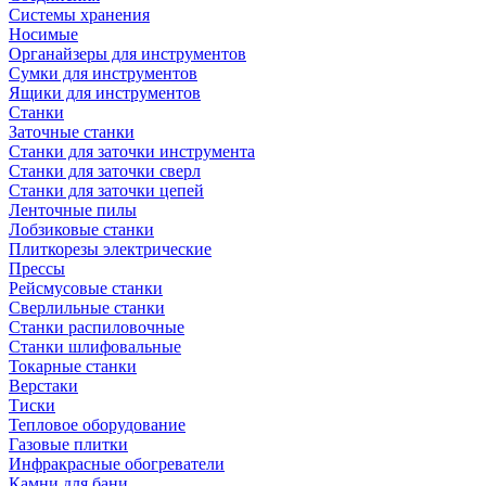
Системы хранения
Носимые
Органайзеры для инструментов
Сумки для инструментов
Ящики для инструментов
Станки
Заточные станки
Станки для заточки инструмента
Станки для заточки сверл
Станки для заточки цепей
Ленточные пилы
Лобзиковые станки
Плиткорезы электрические
Прессы
Рейсмусовые станки
Сверлильные станки
Станки распиловочные
Станки шлифовальные
Токарные станки
Верстаки
Тиски
Тепловое оборудование
Газовые плитки
Инфракрасные обогреватели
Камни для бани