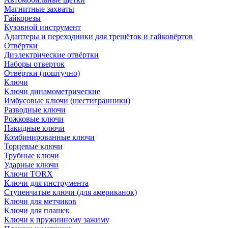
Магнитные захваты
Гайкорезы
Кузовной инструмент
Адаптеры и переходники для трещёток и гайковёртов
Отвёртки
Диэлектрические отвёртки
Наборы отверток
Отвёртки (поштучно)
Ключи
Ключи динамометрические
Имбусовые ключи (шестигранники)
Разводные ключи
Рожковые ключи
Накидные ключи
Комбинированные ключи
Торцевые ключи
Трубные ключи
Ударные ключи
Ключи TORX
Ключи для инструмента
Ступенчатые ключи (для американок)
Ключи для метчиков
Ключи для плашек
Ключи к пружинному зажиму