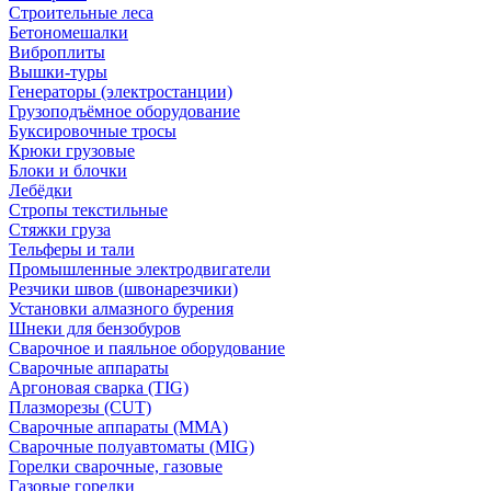
Строительные леса
Бетономешалки
Виброплиты
Вышки-туры
Генераторы (электростанции)
Грузоподъёмное оборудование
Буксировочные тросы
Крюки грузовые
Блоки и блочки
Лебёдки
Стропы текстильные
Стяжки груза
Тельферы и тали
Промышленные электродвигатели
Резчики швов (швонарезчики)
Установки алмазного бурения
Шнеки для бензобуров
Сварочное и паяльное оборудование
Сварочные аппараты
Аргоновая сварка (TIG)
Плазморезы (CUT)
Сварочные аппараты (MMA)
Сварочные полуавтоматы (MIG)
Горелки сварочные, газовые
Газовые горелки