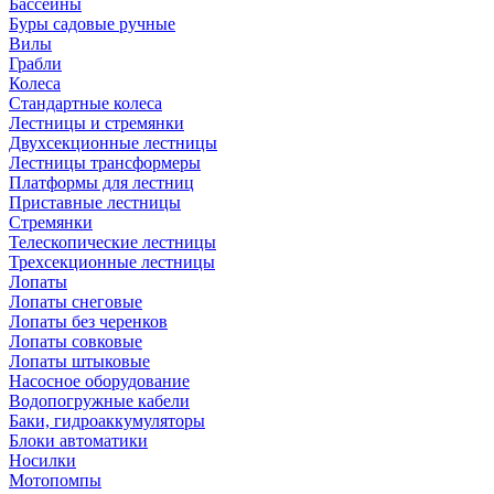
Бассейны
Буры садовые ручные
Вилы
Грабли
Колеса
Стандартные колеса
Лестницы и стремянки
Двухсекционные лестницы
Лестницы трансформеры
Платформы для лестниц
Приставные лестницы
Стремянки
Телескопические лестницы
Трехсекционные лестницы
Лопаты
Лопаты снеговые
Лопаты без черенков
Лопаты совковые
Лопаты штыковые
Насосное оборудование
Водопогружные кабели
Баки, гидроаккумуляторы
Блоки автоматики
Носилки
Мотопомпы