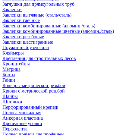
Заглушки для прямоугольных труб
Заклепки
Заклепки вытяжные (сталь/сталь)
Заклепки гаечные
Заклепки комбинированные (алюмин./сталь)
Заклепки комбинированные цветные (алюмин./сталь)
Заклепки резьбовые
Заклепки шестигранные
Пружинный узел сила
Кляймеры
Крепления для строительных лесов
Кронштейны
Метрика
Болты
Гайки
Кольцо с метрической резьбой
Крюки с метрической резьбой
Шайбы
Шпильки
Перфорированный крепеж
Полоса монтажная
Анкерная пластина
Крепёжные уголки
Перфолента
Подвес прямой для профилей