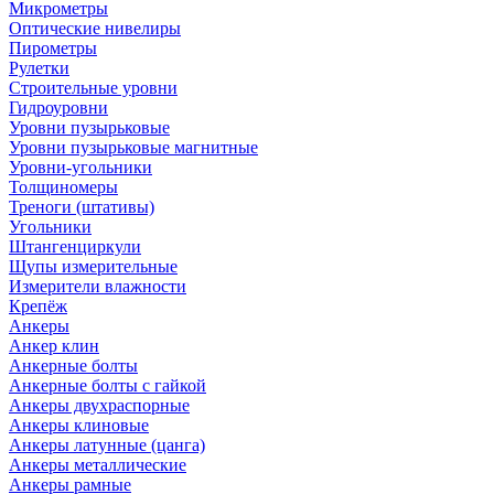
Микрометры
Оптические нивелиры
Пирометры
Рулетки
Строительные уровни
Гидроуровни
Уровни пузырьковые
Уровни пузырьковые магнитные
Уровни-угольники
Толщиномеры
Треноги (штативы)
Угольники
Штангенциркули
Щупы измерительные
Измерители влажности
Крепёж
Анкеры
Анкер клин
Анкерные болты
Анкерные болты с гайкой
Анкеры двухраспорные
Анкеры клиновые
Анкеры латунные (цанга)
Анкеры металлические
Анкеры рамные