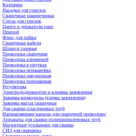
Колпачки
Насадки для горелок
Сварочные наконечники
Сопла для горелок
Цанги и держатели цанг
Припой
Флюс для пайки
Сварочные кабели
Шланги газовые
Проволока сварочная
Проволока алюминий
Проволока в прутках
Проволока нержавейка
Проволока омедненная
Проволока порошковая
Регуляторы
Электрододержатели и клеммы заземления
Зажимы-крокодилы (клемы заземления)
Зажимы массы сварочные
Для сварки пластиковых труб
Направляющие каналы для сварочной проволоки
Аппараты для сварки полипропиленовых труб
Магнитные угольники для сварки
СИЗ для сварщика
Сварочные маски, очки