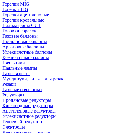
Горелки MIG
Горелки TIG
Горелки ацетиленовые
Горелки кровельные
Плазматроны CUT
Головки горелок
Газовые баллоны
Пропановые баллоны
Аргоновые баллоны
Углекислотные баллоны
Композитные баллоны
Паяльники
Паяльные лампы
Газовая резка
Мундштуки, гильзы для резака
Резаки
Газовые паяльники
Редукторы
Пропановые редукторы
Кислородные редукторы
Ацетиленовые редукторы
Углекислотные редукторы
Гелиевый редуктор
Электроды
Для сварочных горелок