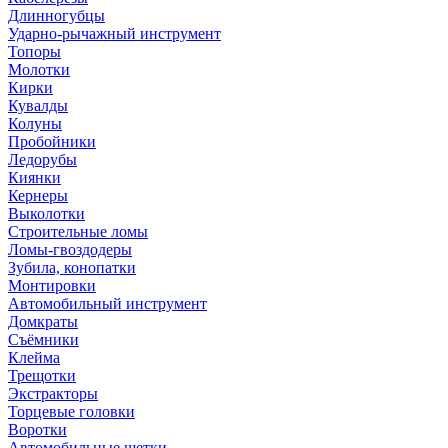
Длинногубцы
Ударно-рычажный инструмент
Топоры
Молотки
Кирки
Кувалды
Колуны
Пробойники
Ледорубы
Киянки
Кернеры
Выколотки
Строительные ломы
Ломы-гвоздодеры
Зубила, конопатки
Монтировки
Автомобильный инструмент
Домкраты
Съёмники
Клейма
Трещотки
Экстракторы
Торцевые головки
Воротки
Автомобильные щетки