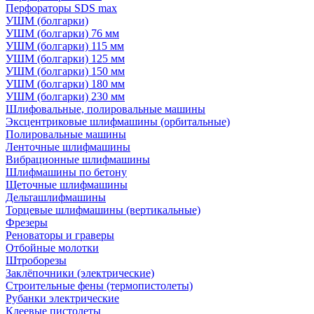
Перфораторы SDS max
УШМ (болгарки)
УШМ (болгарки) 76 мм
УШМ (болгарки) 115 мм
УШМ (болгарки) 125 мм
УШМ (болгарки) 150 мм
УШМ (болгарки) 180 мм
УШМ (болгарки) 230 мм
Шлифовальные, полировальные машины
Эксцентриковые шлифмашины (орбитальные)
Полировальные машины
Ленточные шлифмашины
Вибрационные шлифмашины
Шлифмашины по бетону
Щеточные шлифмашины
Дельташлифмашины
Торцевые шлифмашины (вертикальные)
Фрезеры
Реноваторы и граверы
Отбойные молотки
Штроборезы
Заклёпочники (электрические)
Строительные фены (термопистолеты)
Рубанки электрические
Клеевые пистолеты