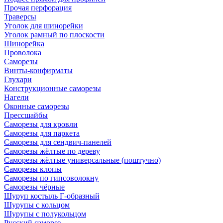
Прочая перфорация
Траверсы
Уголок для шинорейки
Уголок рамный по плоскости
Шинорейка
Проволока
Саморезы
Винты-конфирматы
Глухари
Конструкционные саморезы
Нагели
Оконные саморезы
Прессшайбы
Саморезы для кровли
Саморезы для паркета
Саморезы для сендвич-панелей
Саморезы жёлтые по дереву
Саморезы жёлтые универсальные (поштучно)
Саморезы клопы
Саморезы по гипсоволокну
Саморезы чёрные
Шуруп костыль Г-образный
Шурупы с кольцом
Шурупы с полукольцом
Русский саморез