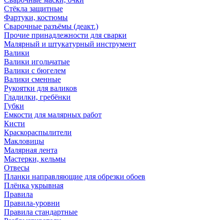
Стёкла защитные
Фартуки, костюмы
Сварочные разъёмы (деакт.)
Прочие принадлежности для сварки
Малярный и штукатурный инструмент
Валики
Валики игольчатые
Валики с бюгелем
Валики сменные
Рукоятки для валиков
Гладилки, гребёнки
Губки
Емкости для малярных работ
Кисти
Краскораспылители
Макловицы
Малярная лента
Мастерки, кельмы
Отвесы
Планки направляющие для обрезки обоев
Плёнка укрывная
Правила
Правила-уровни
Правила стандартные