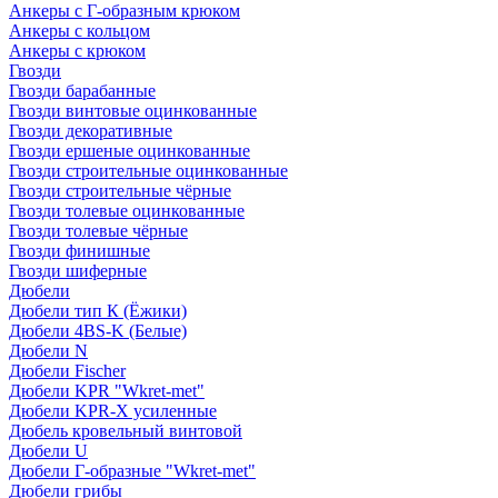
Анкеры с Г-образным крюком
Анкеры с кольцом
Анкеры с крюком
Гвозди
Гвозди барабанные
Гвозди винтовые оцинкованные
Гвозди декоративные
Гвозди ершеные оцинкованные
Гвозди строительные оцинкованные
Гвозди строительные чёрные
Гвозди толевые оцинкованные
Гвозди толевые чёрные
Гвозди финишные
Гвозди шиферные
Дюбели
Дюбели тип К (Ёжики)
Дюбели 4BS-K (Белые)
Дюбели N
Дюбели Fischer
Дюбели KPR "Wkret-met"
Дюбели KPR-Х усиленные
Дюбель кровельный винтовой
Дюбели U
Дюбели Г-образные "Wkret-met"
Дюбели грибы