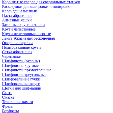
Корончатые сверла для сверлильных станков
Расходники для шлифовки и полировки
Карандаш алмазный
Паста абразивная
Алмазные чашки
Заточные круги и чашки
Круги лепестковые
Круги лепестковые веерные
Лента абразивная бесконечная
Опорные тарелки
Полировальные круги
Сетка абразивная
Черепашки
Шлифлисты (рулоны)
Шлифлисты круглые
Шлифлисты прямоугольные
Шлифлисты треугольные
Шлифовальные губки
Шлифовальные круги
Щетки для шифмашин
Скотч
Смазка
Точильные камни
Фрезы
Борфрезы