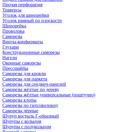
Прочая перфорация
Траверсы
Уголок для шинорейки
Уголок рамный по плоскости
Шинорейка
Проволока
Саморезы
Винты-конфирматы
Глухари
Конструкционные саморезы
Нагели
Оконные саморезы
Прессшайбы
Саморезы для кровли
Саморезы для паркета
Саморезы для сендвич-панелей
Саморезы жёлтые по дереву
Саморезы жёлтые универсальные (поштучно)
Саморезы клопы
Саморезы по гипсоволокну
Саморезы чёрные
Шуруп костыль Г-образный
Шурупы с кольцом
Шурупы с полукольцом
Русский саморез