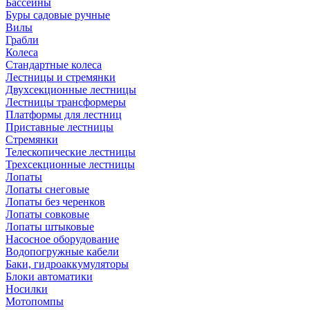
Бассейны
Буры садовые ручные
Вилы
Грабли
Колеса
Стандартные колеса
Лестницы и стремянки
Двухсекционные лестницы
Лестницы трансформеры
Платформы для лестниц
Приставные лестницы
Стремянки
Телескопические лестницы
Трехсекционные лестницы
Лопаты
Лопаты снеговые
Лопаты без черенков
Лопаты совковые
Лопаты штыковые
Насосное оборудование
Водопогружные кабели
Баки, гидроаккумуляторы
Блоки автоматики
Носилки
Мотопомпы