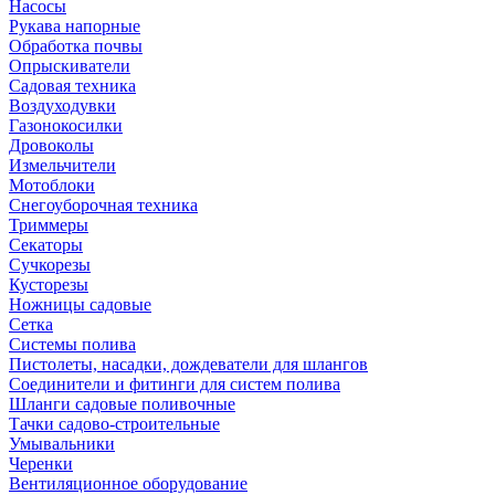
Насосы
Рукава напорные
Обработка почвы
Опрыскиватели
Садовая техника
Воздуходувки
Газонокосилки
Дровоколы
Измельчители
Мотоблоки
Снегоуборочная техника
Триммеры
Секаторы
Сучкорезы
Кусторезы
Ножницы садовые
Сетка
Системы полива
Пистолеты, насадки, дождеватели для шлангов
Соединители и фитинги для систем полива
Шланги садовые поливочные
Тачки садово-строительные
Умывальники
Черенки
Вентиляционное оборудование