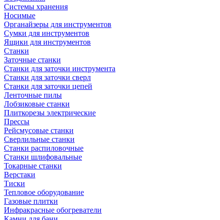
Системы хранения
Носимые
Органайзеры для инструментов
Сумки для инструментов
Ящики для инструментов
Станки
Заточные станки
Станки для заточки инструмента
Станки для заточки сверл
Станки для заточки цепей
Ленточные пилы
Лобзиковые станки
Плиткорезы электрические
Прессы
Рейсмусовые станки
Сверлильные станки
Станки распиловочные
Станки шлифовальные
Токарные станки
Верстаки
Тиски
Тепловое оборудование
Газовые плитки
Инфракрасные обогреватели
Камни для бани