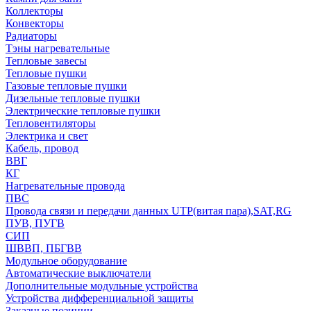
Коллекторы
Конвекторы
Радиаторы
Тэны нагревательные
Тепловые завесы
Тепловые пушки
Газовые тепловые пушки
Дизельные тепловые пушки
Электрические тепловые пушки
Тепловентиляторы
Электрика и свет
Кабель, провод
ВВГ
КГ
Нагревательные провода
ПВС
Провода связи и передачи данных UTP(витая пара),SAT,RG
ПУВ, ПУГВ
СИП
ШВВП, ПБГВВ
Модульное оборудование
Автоматические выключатели
Дополнительные модульные устройства
Устройства дифференциальной защиты
Заказные позиции