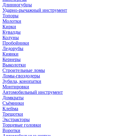
Длинногубцы
Ударно-рычажный инструмент
Топоры
Молотки
Кирки
Кувалды
Колуны
Пробойники
Ледорубы
Киянки
Кернеры
Выколотки
Строительные ломы
Ломы-гвоздодеры
Зубила, конопатки
Монтировки
Автомобильный инструмент
Домкраты
Съёмники
Клейма
Трещотки
Экстракторы
Торцевые головки
Воротки
Автомобильные щетки