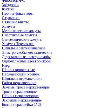
Фиксатор ФС
Звёздочки
Кубики
Прочие фиксаторы
Стульчики
Стяжные винты
Хомуты
Металлические хомуты
Пластиковые хомуты
Сантехнические хомуты
Хомуты Термоклип
Шпильки сантехнические
Электро-скобы металлические
Двухлапковые электро-скобы
Однолапковые электро-скобы
Kreg
Шайбы кровельные
Нержавеющий крепёж
Шпильки нержавеющие
Гайки нержавеющие
Зажимы троса нержавеющие
Тросы нержавеющие
Шайбы нержавеющие
Заклёпки нержавеющие
Болты нержавейка (А2)