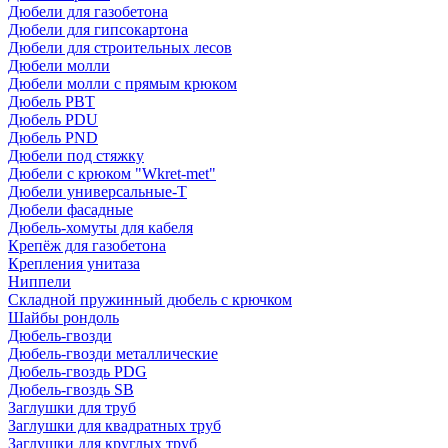
Дюбели для газобетона
Дюбели для гипсокартона
Дюбели для строительных лесов
Дюбели молли
Дюбели молли с прямым крюком
Дюбель PBT
Дюбель PDU
Дюбель PND
Дюбели под стяжку
Дюбели с крюком "Wkret-met"
Дюбели универсальные-Т
Дюбели фасадные
Дюбель-хомуты для кабеля
Крепёж для газобетона
Крепления унитаза
Ниппели
Складной пружинный дюбель с крючком
Шайбы рондоль
Дюбель-гвозди
Дюбель-гвозди металлические
Дюбель-гвоздь PDG
Дюбель-гвоздь SB
Заглушки для труб
Заглушки для квадратных труб
Заглушки для круглых труб