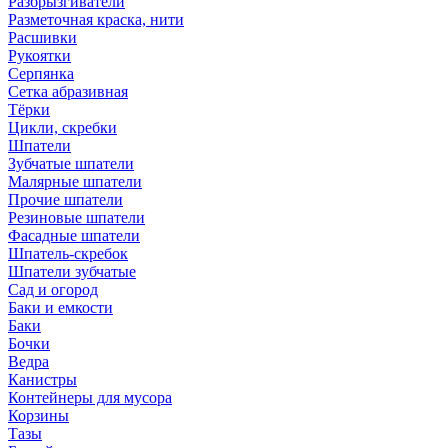
Разбрызгиватели
Разметочная краска, нити
Расшивки
Рукоятки
Серпянка
Сетка абразивная
Тёрки
Цикли, скребки
Шпатели
Зубчатые шпатели
Малярные шпатели
Прочие шпатели
Резиновые шпатели
Фасадные шпатели
Шпатель-скребок
Шпатели зубчатые
Сад и огород
Баки и емкости
Баки
Бочки
Ведра
Канистры
Контейнеры для мусора
Корзины
Тазы