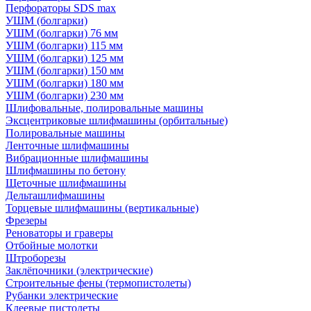
Перфораторы SDS max
УШМ (болгарки)
УШМ (болгарки) 76 мм
УШМ (болгарки) 115 мм
УШМ (болгарки) 125 мм
УШМ (болгарки) 150 мм
УШМ (болгарки) 180 мм
УШМ (болгарки) 230 мм
Шлифовальные, полировальные машины
Эксцентриковые шлифмашины (орбитальные)
Полировальные машины
Ленточные шлифмашины
Вибрационные шлифмашины
Шлифмашины по бетону
Щеточные шлифмашины
Дельташлифмашины
Торцевые шлифмашины (вертикальные)
Фрезеры
Реноваторы и граверы
Отбойные молотки
Штроборезы
Заклёпочники (электрические)
Строительные фены (термопистолеты)
Рубанки электрические
Клеевые пистолеты