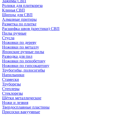
Зажимы СВП
Ролики для плиткореза
Клинья СВП
Щипцы для СВП
Алмазные притиры
Разметка по плитке
Расшифка швов (крестики) СВП
Пилы ручные
Стусла
Ножовки по дереву
Ножовки по металлу
Японские ручные пилы
Разводка для пил
Ножовки по пенобетону
Ножовки по гипсокартону
Трубогибы, полосогибы
Напильники
Стамески
Труборезы
Степлеры
Стеклорезы
Щётки металлические
Ножи и лезвия
Твердосплавные пластины
Присоски вакуумные