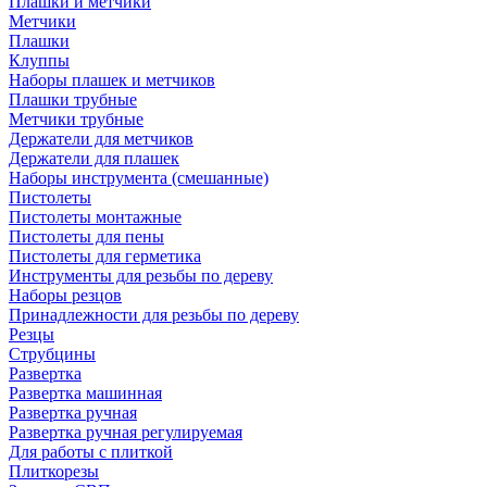
Плашки и метчики
Метчики
Плашки
Клуппы
Наборы плашек и метчиков
Плашки трубные
Метчики трубные
Держатели для метчиков
Держатели для плашек
Наборы инструмента (смешанные)
Пистолеты
Пистолеты монтажные
Пистолеты для пены
Пистолеты для герметика
Инструменты для резьбы по дереву
Наборы резцов
Принадлежности для резьбы по дереву
Резцы
Струбцины
Развертка
Развертка машинная
Развертка ручная
Развертка ручная регулируемая
Для работы с плиткой
Плиткорезы