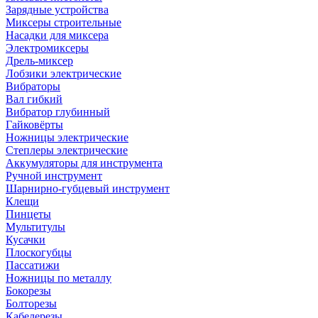
Зарядные устройства
Миксеры строительные
Насадки для миксера
Электромиксеры
Дрель-миксер
Лобзики электрические
Вибраторы
Вал гибкий
Вибратор глубинный
Гайковёрты
Ножницы электрические
Степлеры электрические
Аккумуляторы для инструмента
Ручной инструмент
Шарнирно-губцевый инструмент
Клещи
Пинцеты
Мультитулы
Кусачки
Плоскогубцы
Пассатижи
Ножницы по металлу
Бокорезы
Болторезы
Кабелерезы