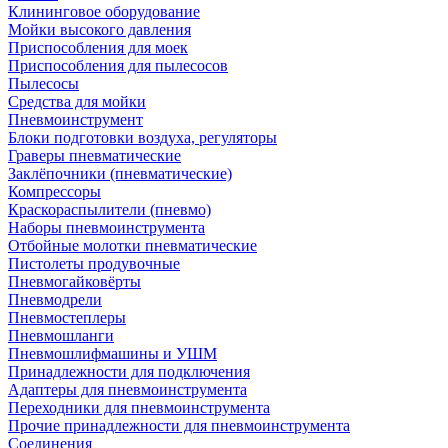
Клининговое оборудование
Мойки высокого давления
Приспособления для моек
Приспособления для пылесосов
Пылесосы
Средства для мойки
Пневмоинструмент
Блоки подготовки воздуха, регуляторы
Граверы пневматические
Заклёпочники (пневматические)
Компрессоры
Краскораспылители (пневмо)
Наборы пневмоинструмента
Отбойные молотки пневматические
Пистолеты продувочные
Пневмогайковёрты
Пневмодрели
Пневмостеплеры
Пневмошланги
Пневмошлифмашины и УШМ
Принадлежности для подключения
Адаптеры для пневмоинструмента
Переходники для пневмоинструмента
Прочие принадлежности для пневмоинструмента
Соединения