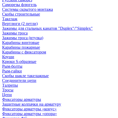
Саморезы флюгель
Системы скрытого монтажа
Скобы строительные
Такелаж
Вертлюги (2 петли)
Зажимы для стальных канатов "Duplex"/"Simplex"
Зажимы троса
Зажимы троса (втулка)
Карабины винтовые
Карабины пожарные
Карабины с фиксатором
Коуши
Крюки S-образные
Рым-болты
Рым-гайки
Скобы шакле такелажные
Соединители цепи
Талрепы
Тросы
Цепи
Фиксаторы арматуры
Защитные колпачки на арматуру
Фиксаторы арматуры «конус»
Фиксаторы арматуры «опора»