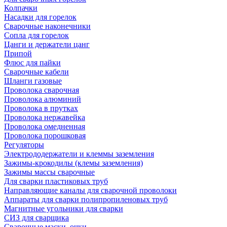
Колпачки
Насадки для горелок
Сварочные наконечники
Сопла для горелок
Цанги и держатели цанг
Припой
Флюс для пайки
Сварочные кабели
Шланги газовые
Проволока сварочная
Проволока алюминий
Проволока в прутках
Проволока нержавейка
Проволока омедненная
Проволока порошковая
Регуляторы
Электрододержатели и клеммы заземления
Зажимы-крокодилы (клемы заземления)
Зажимы массы сварочные
Для сварки пластиковых труб
Направляющие каналы для сварочной проволоки
Аппараты для сварки полипропиленовых труб
Магнитные угольники для сварки
СИЗ для сварщика
Сварочные маски, очки