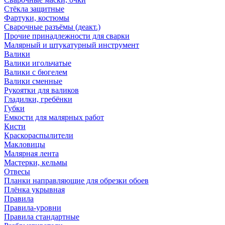
Стёкла защитные
Фартуки, костюмы
Сварочные разъёмы (деакт.)
Прочие принадлежности для сварки
Малярный и штукатурный инструмент
Валики
Валики игольчатые
Валики с бюгелем
Валики сменные
Рукоятки для валиков
Гладилки, гребёнки
Губки
Емкости для малярных работ
Кисти
Краскораспылители
Макловицы
Малярная лента
Мастерки, кельмы
Отвесы
Планки направляющие для обрезки обоев
Плёнка укрывная
Правила
Правила-уровни
Правила стандартные