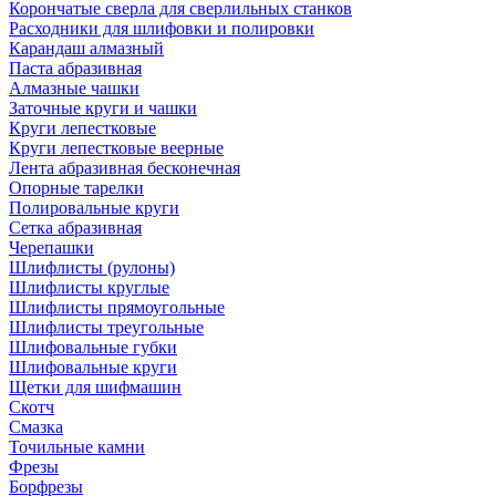
Корончатые сверла для сверлильных станков
Расходники для шлифовки и полировки
Карандаш алмазный
Паста абразивная
Алмазные чашки
Заточные круги и чашки
Круги лепестковые
Круги лепестковые веерные
Лента абразивная бесконечная
Опорные тарелки
Полировальные круги
Сетка абразивная
Черепашки
Шлифлисты (рулоны)
Шлифлисты круглые
Шлифлисты прямоугольные
Шлифлисты треугольные
Шлифовальные губки
Шлифовальные круги
Щетки для шифмашин
Скотч
Смазка
Точильные камни
Фрезы
Борфрезы