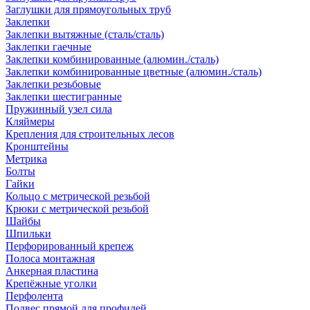
Заглушки для прямоугольных труб
Заклепки
Заклепки вытяжные (сталь/сталь)
Заклепки гаечные
Заклепки комбинированные (алюмин./сталь)
Заклепки комбинированные цветные (алюмин./сталь)
Заклепки резьбовые
Заклепки шестигранные
Пружинный узел сила
Кляймеры
Крепления для строительных лесов
Кронштейны
Метрика
Болты
Гайки
Кольцо с метрической резьбой
Крюки с метрической резьбой
Шайбы
Шпильки
Перфорированный крепеж
Полоса монтажная
Анкерная пластина
Крепёжные уголки
Перфолента
Подвес прямой для профилей