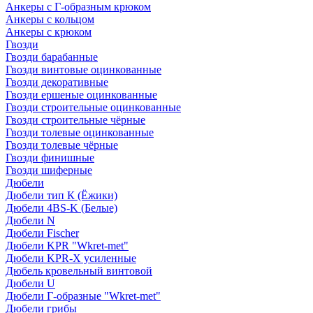
Анкеры с Г-образным крюком
Анкеры с кольцом
Анкеры с крюком
Гвозди
Гвозди барабанные
Гвозди винтовые оцинкованные
Гвозди декоративные
Гвозди ершеные оцинкованные
Гвозди строительные оцинкованные
Гвозди строительные чёрные
Гвозди толевые оцинкованные
Гвозди толевые чёрные
Гвозди финишные
Гвозди шиферные
Дюбели
Дюбели тип К (Ёжики)
Дюбели 4BS-K (Белые)
Дюбели N
Дюбели Fischer
Дюбели KPR "Wkret-met"
Дюбели KPR-Х усиленные
Дюбель кровельный винтовой
Дюбели U
Дюбели Г-образные "Wkret-met"
Дюбели грибы