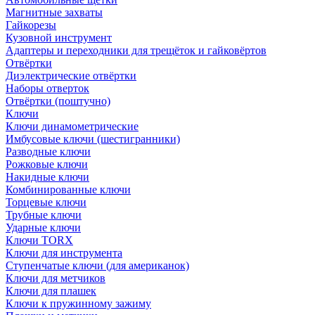
Магнитные захваты
Гайкорезы
Кузовной инструмент
Адаптеры и переходники для трещёток и гайковёртов
Отвёртки
Диэлектрические отвёртки
Наборы отверток
Отвёртки (поштучно)
Ключи
Ключи динамометрические
Имбусовые ключи (шестигранники)
Разводные ключи
Рожковые ключи
Накидные ключи
Комбинированные ключи
Торцевые ключи
Трубные ключи
Ударные ключи
Ключи TORX
Ключи для инструмента
Ступенчатые ключи (для американок)
Ключи для метчиков
Ключи для плашек
Ключи к пружинному зажиму