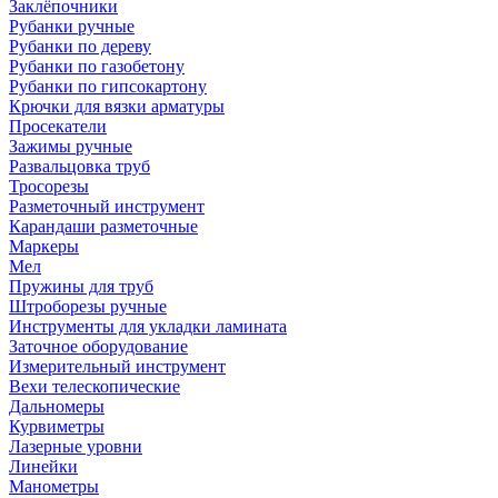
Заклёпочники
Рубанки ручные
Рубанки по дереву
Рубанки по газобетону
Рубанки по гипсокартону
Крючки для вязки арматуры
Просекатели
Зажимы ручные
Развальцовка труб
Тросорезы
Разметочный инструмент
Карандаши разметочные
Маркеры
Мел
Пружины для труб
Штроборезы ручные
Инструменты для укладки ламината
Заточное оборудование
Измерительный инструмент
Вехи телескопические
Дальномеры
Курвиметры
Лазерные уровни
Линейки
Манометры