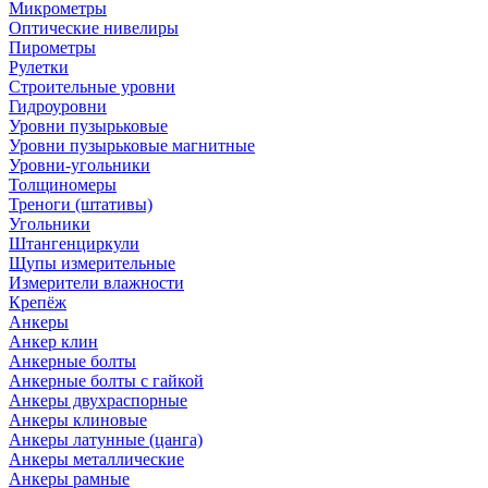
Микрометры
Оптические нивелиры
Пирометры
Рулетки
Строительные уровни
Гидроуровни
Уровни пузырьковые
Уровни пузырьковые магнитные
Уровни-угольники
Толщиномеры
Треноги (штативы)
Угольники
Штангенциркули
Щупы измерительные
Измерители влажности
Крепёж
Анкеры
Анкер клин
Анкерные болты
Анкерные болты с гайкой
Анкеры двухраспорные
Анкеры клиновые
Анкеры латунные (цанга)
Анкеры металлические
Анкеры рамные