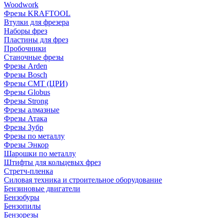
Woodwork
Фрезы KRAFTOOL
Втулки для фрезера
Наборы фрез
Пластины для фрез
Пробочники
Станочные фрезы
Фрезы Arden
Фрезы Bosch
Фрезы CMT (ЦРИ)
Фрезы Globus
Фрезы Strong
Фрезы алмазные
Фрезы Атака
Фрезы Зубр
Фрезы по металлу
Фрезы Энкор
Шарошки по металлу
Штифты для кольцевых фрез
Стретч-пленка
Силовая техника и строительное оборудование
Бензиновые двигатели
Бензобуры
Бензопилы
Бензорезы