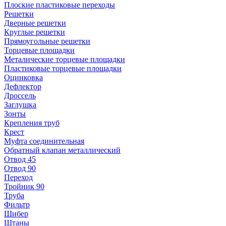
Плоские пластиковые переходы
Решетки
Дверные решетки
Круглые решетки
Прямоугольные решетки
Торцевые площадки
Металические торцевые площадки
Пластиковые торцевые площадки
Оцинковка
Дефлектор
Дроссель
Заглушка
Зонты
Крепления труб
Крест
Муфта соединительная
Обратный клапан металлический
Отвод 45
Отвод 90
Переход
Тройник 90
Труба
Фильтр
Шибер
Штаны