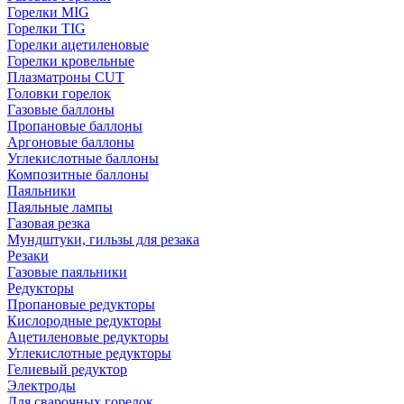
Горелки MIG
Горелки TIG
Горелки ацетиленовые
Горелки кровельные
Плазматроны CUT
Головки горелок
Газовые баллоны
Пропановые баллоны
Аргоновые баллоны
Углекислотные баллоны
Композитные баллоны
Паяльники
Паяльные лампы
Газовая резка
Мундштуки, гильзы для резака
Резаки
Газовые паяльники
Редукторы
Пропановые редукторы
Кислородные редукторы
Ацетиленовые редукторы
Углекислотные редукторы
Гелиевый редуктор
Электроды
Для сварочных горелок