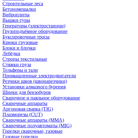
Строительные леса
Бетономешалки
Виброплиты
Вышки-туры
Генераторы (электростанции)
Грузоподъёмное оборудование
Буксировочные тросы
Крюки грузовые
Блоки и блочки
Лебёдки
Стропы текстильные
Стяжки груза
Тельферы и тали
Промышленные электродвигатели
Резчики швов (швонарезчики)
Установки алмазного бурения
Шнеки для бензобуров
Сварочное и паяльное оборудование
Сварочные аппараты
Аргоновая сварка (TIG)
Плазморезы (CUT)
Сварочные аппараты (MMA)
Сварочные полуавтоматы (MIG)
Горелки сварочные, газовые
Газовые горелки