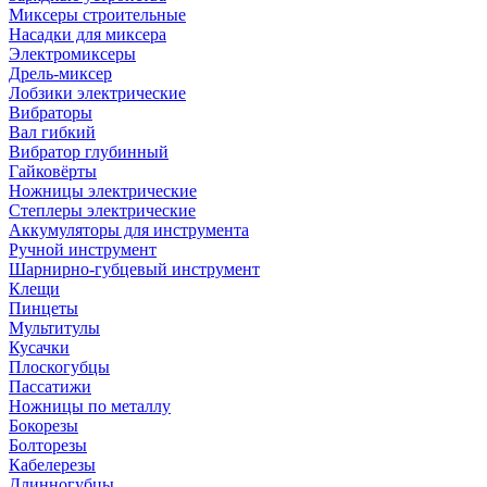
Миксеры строительные
Насадки для миксера
Электромиксеры
Дрель-миксер
Лобзики электрические
Вибраторы
Вал гибкий
Вибратор глубинный
Гайковёрты
Ножницы электрические
Степлеры электрические
Аккумуляторы для инструмента
Ручной инструмент
Шарнирно-губцевый инструмент
Клещи
Пинцеты
Мультитулы
Кусачки
Плоскогубцы
Пассатижи
Ножницы по металлу
Бокорезы
Болторезы
Кабелерезы
Длинногубцы