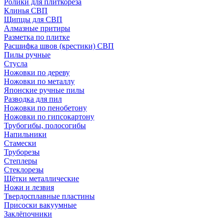
Ролики для плиткореза
Клинья СВП
Щипцы для СВП
Алмазные притиры
Разметка по плитке
Расшифка швов (крестики) СВП
Пилы ручные
Стусла
Ножовки по дереву
Ножовки по металлу
Японские ручные пилы
Разводка для пил
Ножовки по пенобетону
Ножовки по гипсокартону
Трубогибы, полосогибы
Напильники
Стамески
Труборезы
Степлеры
Стеклорезы
Щётки металлические
Ножи и лезвия
Твердосплавные пластины
Присоски вакуумные
Заклёпочники