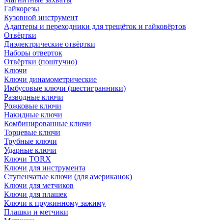
Гайкорезы
Кузовной инструмент
Адаптеры и переходники для трещёток и гайковёртов
Отвёртки
Диэлектрические отвёртки
Наборы отверток
Отвёртки (поштучно)
Ключи
Ключи динамометрические
Имбусовые ключи (шестигранники)
Разводные ключи
Рожковые ключи
Накидные ключи
Комбинированные ключи
Торцевые ключи
Трубные ключи
Ударные ключи
Ключи TORX
Ключи для инструмента
Ступенчатые ключи (для американок)
Ключи для метчиков
Ключи для плашек
Ключи к пружинному зажиму
Плашки и метчики