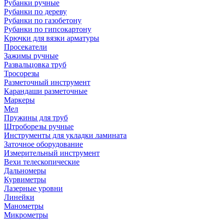
Рубанки ручные
Рубанки по дереву
Рубанки по газобетону
Рубанки по гипсокартону
Крючки для вязки арматуры
Просекатели
Зажимы ручные
Развальцовка труб
Тросорезы
Разметочный инструмент
Карандаши разметочные
Маркеры
Мел
Пружины для труб
Штроборезы ручные
Инструменты для укладки ламината
Заточное оборудование
Измерительный инструмент
Вехи телескопические
Дальномеры
Курвиметры
Лазерные уровни
Линейки
Манометры
Микрометры