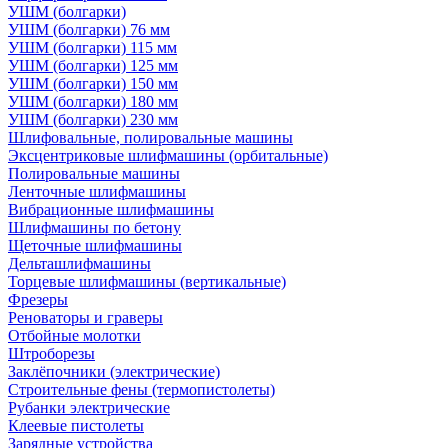
УШМ (болгарки)
УШМ (болгарки) 76 мм
УШМ (болгарки) 115 мм
УШМ (болгарки) 125 мм
УШМ (болгарки) 150 мм
УШМ (болгарки) 180 мм
УШМ (болгарки) 230 мм
Шлифовальные, полировальные машины
Эксцентриковые шлифмашины (орбитальные)
Полировальные машины
Ленточные шлифмашины
Вибрационные шлифмашины
Шлифмашины по бетону
Щеточные шлифмашины
Дельташлифмашины
Торцевые шлифмашины (вертикальные)
Фрезеры
Реноваторы и граверы
Отбойные молотки
Штроборезы
Заклёпочники (электрические)
Строительные фены (термопистолеты)
Рубанки электрические
Клеевые пистолеты
Зарядные устройства