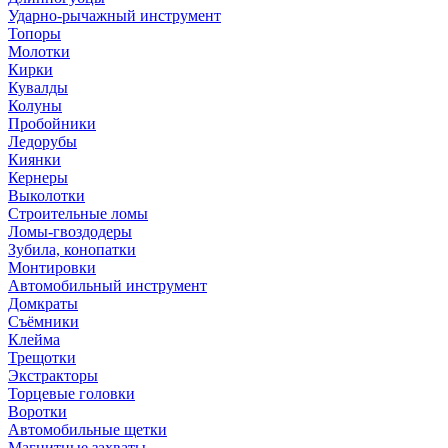
Ударно-рычажный инструмент
Топоры
Молотки
Кирки
Кувалды
Колуны
Пробойники
Ледорубы
Киянки
Кернеры
Выколотки
Строительные ломы
Ломы-гвоздодеры
Зубила, конопатки
Монтировки
Автомобильный инструмент
Домкраты
Съёмники
Клейма
Трещотки
Экстракторы
Торцевые головки
Воротки
Автомобильные щетки
Магнитные захваты