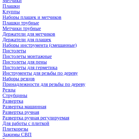
Метчики
Плашки
Клуппы
Наборы плашек и метчиков
Плашки трубные
Метчики трубные
Держатели для метчиков
Держатели для плашек
Наборы инструмента (смешанные)
Пистолеты
Пистолеты монтажные
Пистолеты для пены
Пистолеты для герметика
Инструменты для резьбы по дереву
Наборы резцов
Принадлежности для резьбы по дереву
Резцы
Струбцины
Развертка
Развертка машинная
Развертка ручная
Развертка ручная регулируемая
Для работы с плиткой
Плиткорезы
Зажимы СВП