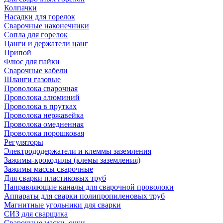
Колпачки
Насадки для горелок
Сварочные наконечники
Сопла для горелок
Цанги и держатели цанг
Припой
Флюс для пайки
Сварочные кабели
Шланги газовые
Проволока сварочная
Проволока алюминий
Проволока в прутках
Проволока нержавейка
Проволока омедненная
Проволока порошковая
Регуляторы
Электрододержатели и клеммы заземления
Зажимы-крокодилы (клемы заземления)
Зажимы массы сварочные
Для сварки пластиковых труб
Направляющие каналы для сварочной проволоки
Аппараты для сварки полипропиленовых труб
Магнитные угольники для сварки
СИЗ для сварщика
Сварочные маски, очки