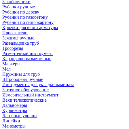
Заклёпочники
Рубанки ручные
Рубанки по дереву
Рубанки по газобетону
Рубанки по гипсокартону
Крючки для вязки арматуры
Просекатели
Зажимы ручные
Развальцовка труб
Тросорезы
Разметочный инструмент
Карандаши разметочные
Маркеры
Мел
Пружины для труб
Штроборезы ручные
Инструменты для укладки ламината
Заточное оборудование
Измерительный инструмент
Вехи телескопические
Дальномеры
Курвиметры
Лазерные уровни
Линейки
Манометры