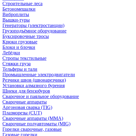
Строительные леса
Бетономешалки
Виброплиты
Вышки-туры
Генераторы (электростанции)
Грузоподъёмное оборудование
Буксировочные тросы
Крюки грузовые
Блоки и блочки
Лебёдки
Стропы текстильные
Стяжки груза
Тельферы и тали
Промышленные электродвигатели
Резчики швов (швонарезчики)
Установки алмазного бурения
Шнеки для бензобуров
Сварочное и паяльное оборудование
Сварочные аппараты
Аргоновая сварка (TIG)
Плазморезы (CUT)
Сварочные аппараты (MMA)
Сварочные полуавтоматы (MIG)
Горелки сварочные, газовые
Газовые горелки