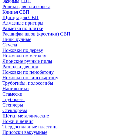
Зажимы СВП
Ролики для плиткореза
Клинья СВП
Щипцы для СВП
Алмазные притиры
Разметка по плитке
Расшифка швов (крестики) СВП
Пилы ручные
Стусла
Ножовки по дереву
Ножовки по металлу
Японские ручные пилы
Разводка для пил
Ножовки по пенобетону
Ножовки по гипсокартону
Трубогибы, полосогибы
Напильники
Стамески
Труборезы
Степлеры
Стеклорезы
Щётки металлические
Ножи и лезвия
Твердосплавные пластины
Присоски вакуумные