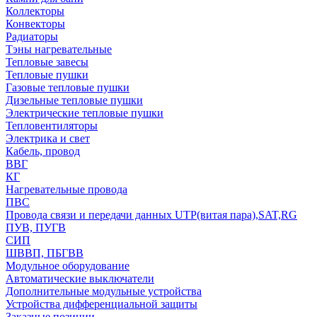
Коллекторы
Конвекторы
Радиаторы
Тэны нагревательные
Тепловые завесы
Тепловые пушки
Газовые тепловые пушки
Дизельные тепловые пушки
Электрические тепловые пушки
Тепловентиляторы
Электрика и свет
Кабель, провод
ВВГ
КГ
Нагревательные провода
ПВС
Провода связи и передачи данных UTP(витая пара),SAT,RG
ПУВ, ПУГВ
СИП
ШВВП, ПБГВВ
Модульное оборудование
Автоматические выключатели
Дополнительные модульные устройства
Устройства дифференциальной защиты
Заказные позиции