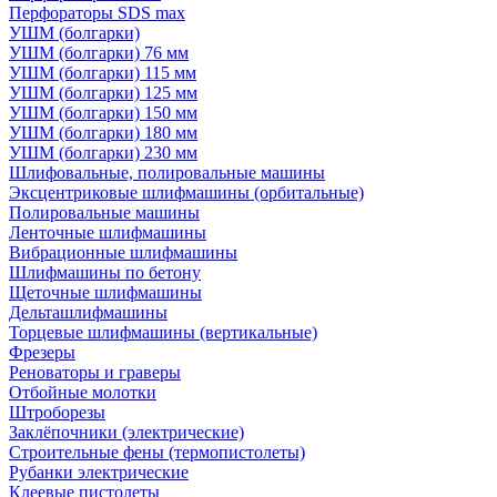
Перфораторы SDS max
УШМ (болгарки)
УШМ (болгарки) 76 мм
УШМ (болгарки) 115 мм
УШМ (болгарки) 125 мм
УШМ (болгарки) 150 мм
УШМ (болгарки) 180 мм
УШМ (болгарки) 230 мм
Шлифовальные, полировальные машины
Эксцентриковые шлифмашины (орбитальные)
Полировальные машины
Ленточные шлифмашины
Вибрационные шлифмашины
Шлифмашины по бетону
Щеточные шлифмашины
Дельташлифмашины
Торцевые шлифмашины (вертикальные)
Фрезеры
Реноваторы и граверы
Отбойные молотки
Штроборезы
Заклёпочники (электрические)
Строительные фены (термопистолеты)
Рубанки электрические
Клеевые пистолеты