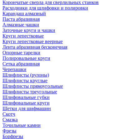
Корончатые сверла для сверлильных станков
Расходники для шлифовки и полировки
Карандаш алмазный
Паста абразивная
Алмазные чашки
Заточные круги и чашки
Круги лепестковые
Круги лепестковые веерные
Лента абразивная бесконечная
Опорные тарелки
Полировальные круги
Сетка абразивная
Черепашки
Шлифлисты (рулоны)
Шлифлисты круглые
Шлифлисты прямоугольные
Шлифлисты треугольные
Шлифовальные губки
Шлифовальные круги
Щетки для шифмашин
Скотч
Смазка
Точильные камни
Фрезы
Борфрезы