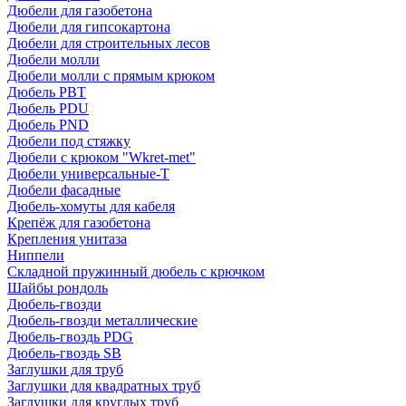
Дюбели для газобетона
Дюбели для гипсокартона
Дюбели для строительных лесов
Дюбели молли
Дюбели молли с прямым крюком
Дюбель PBT
Дюбель PDU
Дюбель PND
Дюбели под стяжку
Дюбели с крюком "Wkret-met"
Дюбели универсальные-Т
Дюбели фасадные
Дюбель-хомуты для кабеля
Крепёж для газобетона
Крепления унитаза
Ниппели
Складной пружинный дюбель с крючком
Шайбы рондоль
Дюбель-гвозди
Дюбель-гвозди металлические
Дюбель-гвоздь PDG
Дюбель-гвоздь SB
Заглушки для труб
Заглушки для квадратных труб
Заглушки для круглых труб