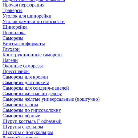
Прочая перфорация
Траверсы
Уголок для шинорейки
Уголок рамный по плоскости
Шинорейка
Проволока
Саморезы
Винты-конфирматы
Глухари
Конструкционные саморезы
Нагели
Оконные саморезы
Прессшайбы
Саморезы для кровли
Саморезы для паркета
Саморезы для сендвич-панелей
Саморезы жёлтые по дереву
Саморезы жёлтые универсальные (поштучно)
Саморезы клопы
Саморезы по гипсоволокну
Саморезы чёрные
Шуруп костыль Г-образный
Шурупы с кольцом
Шурупы с полукольцом
Русский саморез