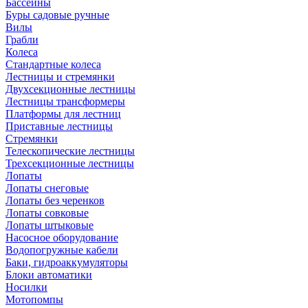
Бассейны
Буры садовые ручные
Вилы
Грабли
Колеса
Стандартные колеса
Лестницы и стремянки
Двухсекционные лестницы
Лестницы трансформеры
Платформы для лестниц
Приставные лестницы
Стремянки
Телескопические лестницы
Трехсекционные лестницы
Лопаты
Лопаты снеговые
Лопаты без черенков
Лопаты совковые
Лопаты штыковые
Насосное оборудование
Водопогружные кабели
Баки, гидроаккумуляторы
Блоки автоматики
Носилки
Мотопомпы