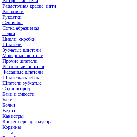
Разбрызгиватели
Разметочная краска, нити
Расшивки
Рукоятки
Серпянка
Сетка абразивная
Тёрки
Цикли, скребки
Шпатели
Зубчатые шпатели
Малярные шпатели
Прочие шпатели
Резиновые шпатели
Фасадные шпатели
Шпатель-скребок
Шпатели зубчатые
Сад и огород
Баки и емкости
Баки
Бочки
Ведра
Канистры
Контейнеры для мусора
Корзины
Тазы