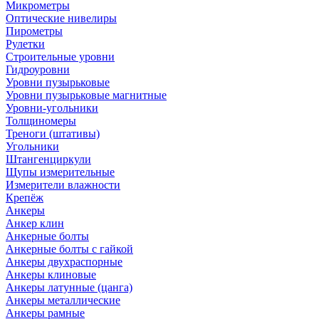
Микрометры
Оптические нивелиры
Пирометры
Рулетки
Строительные уровни
Гидроуровни
Уровни пузырьковые
Уровни пузырьковые магнитные
Уровни-угольники
Толщиномеры
Треноги (штативы)
Угольники
Штангенциркули
Щупы измерительные
Измерители влажности
Крепёж
Анкеры
Анкер клин
Анкерные болты
Анкерные болты с гайкой
Анкеры двухраспорные
Анкеры клиновые
Анкеры латунные (цанга)
Анкеры металлические
Анкеры рамные