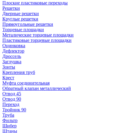
Плоские пластиковые переходы
Решетки
Дверные решетки
Круглые решетки
Прямоугольные решетки
Торцевые площадки
Металические торцевые площадки
Пластиковые торцевые площадки
Оцинковка
Дефлектор
Дроссель
Заглушка
Зонты
Крепления труб
Крест
Муфта соединительная
Обратный клапан металлический
Отвод 45
Отвод 90
Переход
Тройник 90
Труба
Фильтр
Шибер
Штаны