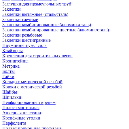
Заглушки для прямоугольных труб
Заклепки
Заклепки вытяжные (сталь/сталь)
Заклепки гаечные
Заклепки комбинированные (алюмин./сталь)
Заклепки комбинированные цветные (алюмин./сталь)
Заклепки резьбовые
Заклепки шестигранные
Пружинный узел сила
Кляймеры
Крепления для строительных лесов
Кронштейны
Метрика
Болты
Гайки
Кольцо с метрической резьбой
Крюки с метрической резьбой
Шайбы
Шпильки
Перфорированный крепеж
Полоса монтажная
Анкерная пластина
Крепёжные уголки
Перфолента
Подвес прямой для профилей