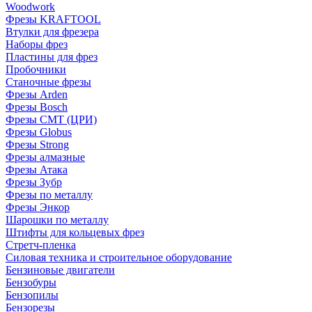
Woodwork
Фрезы KRAFTOOL
Втулки для фрезера
Наборы фрез
Пластины для фрез
Пробочники
Станочные фрезы
Фрезы Arden
Фрезы Bosch
Фрезы CMT (ЦРИ)
Фрезы Globus
Фрезы Strong
Фрезы алмазные
Фрезы Атака
Фрезы Зубр
Фрезы по металлу
Фрезы Энкор
Шарошки по металлу
Штифты для кольцевых фрез
Стретч-пленка
Силовая техника и строительное оборудование
Бензиновые двигатели
Бензобуры
Бензопилы
Бензорезы