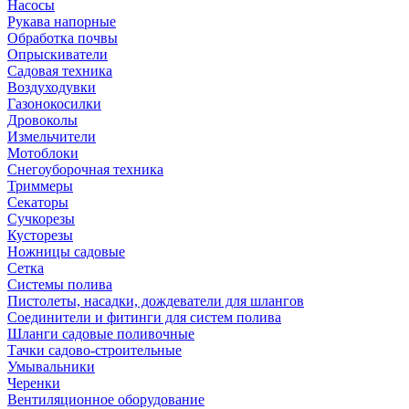
Насосы
Рукава напорные
Обработка почвы
Опрыскиватели
Садовая техника
Воздуходувки
Газонокосилки
Дровоколы
Измельчители
Мотоблоки
Снегоуборочная техника
Триммеры
Секаторы
Сучкорезы
Кусторезы
Ножницы садовые
Сетка
Системы полива
Пистолеты, насадки, дождеватели для шлангов
Соединители и фитинги для систем полива
Шланги садовые поливочные
Тачки садово-строительные
Умывальники
Черенки
Вентиляционное оборудование