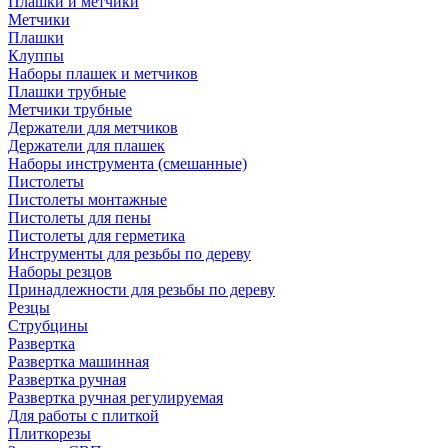
Плашки и метчики
Метчики
Плашки
Клуппы
Наборы плашек и метчиков
Плашки трубные
Метчики трубные
Держатели для метчиков
Держатели для плашек
Наборы инструмента (смешанные)
Пистолеты
Пистолеты монтажные
Пистолеты для пены
Пистолеты для герметика
Инструменты для резьбы по дереву
Наборы резцов
Принадлежности для резьбы по дереву
Резцы
Струбцины
Развертка
Развертка машинная
Развертка ручная
Развертка ручная регулируемая
Для работы с плиткой
Плиткорезы