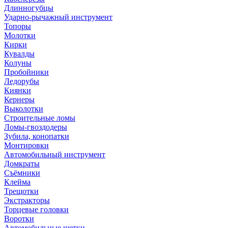
Длинногубцы
Ударно-рычажный инструмент
Топоры
Молотки
Кирки
Кувалды
Колуны
Пробойники
Ледорубы
Киянки
Кернеры
Выколотки
Строительные ломы
Ломы-гвоздодеры
Зубила, конопатки
Монтировки
Автомобильный инструмент
Домкраты
Съёмники
Клейма
Трещотки
Экстракторы
Торцевые головки
Воротки
Автомобильные щетки