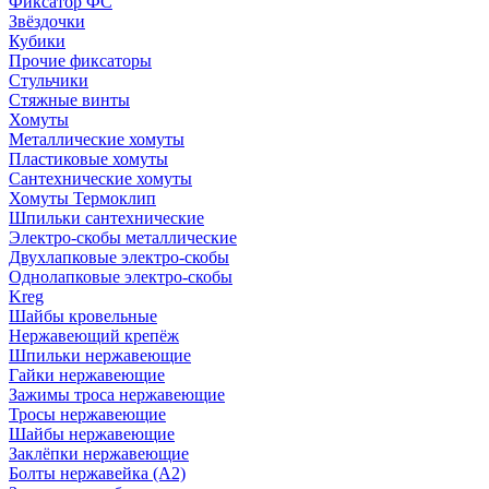
Фиксатор ФС
Звёздочки
Кубики
Прочие фиксаторы
Стульчики
Стяжные винты
Хомуты
Металлические хомуты
Пластиковые хомуты
Сантехнические хомуты
Хомуты Термоклип
Шпильки сантехнические
Электро-скобы металлические
Двухлапковые электро-скобы
Однолапковые электро-скобы
Kreg
Шайбы кровельные
Нержавеющий крепёж
Шпильки нержавеющие
Гайки нержавеющие
Зажимы троса нержавеющие
Тросы нержавеющие
Шайбы нержавеющие
Заклёпки нержавеющие
Болты нержавейка (А2)