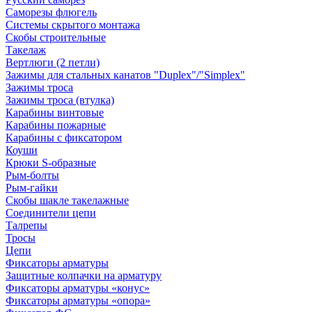
Саморезы флюгель
Системы скрытого монтажа
Скобы строительные
Такелаж
Вертлюги (2 петли)
Зажимы для стальных канатов "Duplex"/"Simplex"
Зажимы троса
Зажимы троса (втулка)
Карабины винтовые
Карабины пожарные
Карабины с фиксатором
Коуши
Крюки S-образные
Рым-болты
Рым-гайки
Скобы шакле такелажные
Соединители цепи
Талрепы
Тросы
Цепи
Фиксаторы арматуры
Защитные колпачки на арматуру
Фиксаторы арматуры «конус»
Фиксаторы арматуры «опора»