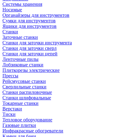
Системы хранения
Носимые
Органайзеры для инструментов
Сумки для инструментов
Ящики для инструментов
Станки
Заточные станки
Станки для заточки инструмента
Станки для заточки сверл
Станки для заточки цепей
Ленточные пилы
Лобзиковые станки
Плиткорезы электрические
Прессы
Рейсмусовые станки
Сверлильные станки
Станки распиловочные
Станки шлифовальные
Токарные станки
Верстаки
Тиски
Тепловое оборудование
Газовые плитки
Инфракрасные обогреватели
Камни для бани