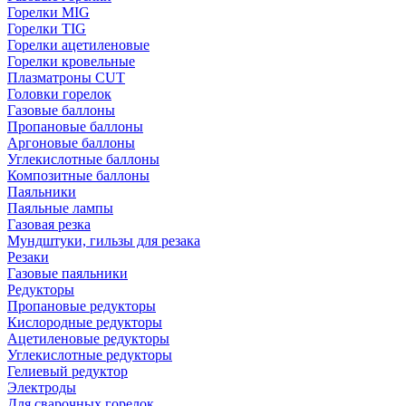
Горелки MIG
Горелки TIG
Горелки ацетиленовые
Горелки кровельные
Плазматроны CUT
Головки горелок
Газовые баллоны
Пропановые баллоны
Аргоновые баллоны
Углекислотные баллоны
Композитные баллоны
Паяльники
Паяльные лампы
Газовая резка
Мундштуки, гильзы для резака
Резаки
Газовые паяльники
Редукторы
Пропановые редукторы
Кислородные редукторы
Ацетиленовые редукторы
Углекислотные редукторы
Гелиевый редуктор
Электроды
Для сварочных горелок