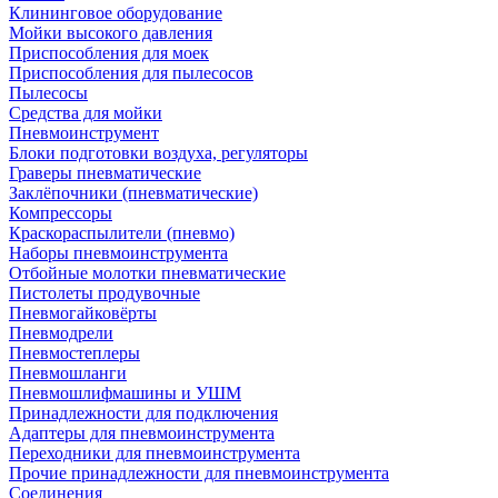
Клининговое оборудование
Мойки высокого давления
Приспособления для моек
Приспособления для пылесосов
Пылесосы
Средства для мойки
Пневмоинструмент
Блоки подготовки воздуха, регуляторы
Граверы пневматические
Заклёпочники (пневматические)
Компрессоры
Краскораспылители (пневмо)
Наборы пневмоинструмента
Отбойные молотки пневматические
Пистолеты продувочные
Пневмогайковёрты
Пневмодрели
Пневмостеплеры
Пневмошланги
Пневмошлифмашины и УШМ
Принадлежности для подключения
Адаптеры для пневмоинструмента
Переходники для пневмоинструмента
Прочие принадлежности для пневмоинструмента
Соединения