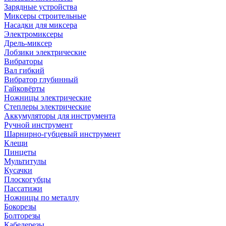
Зарядные устройства
Миксеры строительные
Насадки для миксера
Электромиксеры
Дрель-миксер
Лобзики электрические
Вибраторы
Вал гибкий
Вибратор глубинный
Гайковёрты
Ножницы электрические
Степлеры электрические
Аккумуляторы для инструмента
Ручной инструмент
Шарнирно-губцевый инструмент
Клещи
Пинцеты
Мультитулы
Кусачки
Плоскогубцы
Пассатижи
Ножницы по металлу
Бокорезы
Болторезы
Кабелерезы