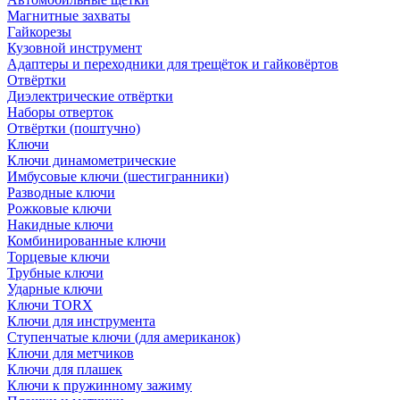
Магнитные захваты
Гайкорезы
Кузовной инструмент
Адаптеры и переходники для трещёток и гайковёртов
Отвёртки
Диэлектрические отвёртки
Наборы отверток
Отвёртки (поштучно)
Ключи
Ключи динамометрические
Имбусовые ключи (шестигранники)
Разводные ключи
Рожковые ключи
Накидные ключи
Комбинированные ключи
Торцевые ключи
Трубные ключи
Ударные ключи
Ключи TORX
Ключи для инструмента
Ступенчатые ключи (для американок)
Ключи для метчиков
Ключи для плашек
Ключи к пружинному зажиму