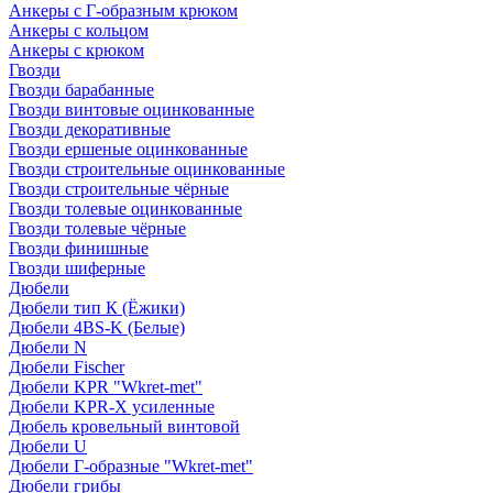
Анкеры с Г-образным крюком
Анкеры с кольцом
Анкеры с крюком
Гвозди
Гвозди барабанные
Гвозди винтовые оцинкованные
Гвозди декоративные
Гвозди ершеные оцинкованные
Гвозди строительные оцинкованные
Гвозди строительные чёрные
Гвозди толевые оцинкованные
Гвозди толевые чёрные
Гвозди финишные
Гвозди шиферные
Дюбели
Дюбели тип К (Ёжики)
Дюбели 4BS-K (Белые)
Дюбели N
Дюбели Fischer
Дюбели KPR "Wkret-met"
Дюбели KPR-Х усиленные
Дюбель кровельный винтовой
Дюбели U
Дюбели Г-образные "Wkret-met"
Дюбели грибы