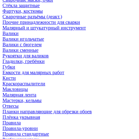
Стёкла защитные
Фартуки, костюмы
Сварочные разъёмы (деакт.)
Прочие принадлежности для сварки
Малярный и штукатурный инструмент
Валики
Валики игольчатые
Валики с бюгелем
Валики сменные
Рукоятки для валиков
Гладилки, гребёнки
Губки
Емкости для малярных работ
Кисти
Краскораспылители
Макловицы
Малярная лента
Мастерки, кельмы
Отвесы
Планки направляющие для обрезки обоев
Плёнка укрывная
Правила
Правила-уровни
Правила стандартные