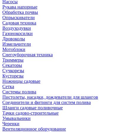
Насосы
Рукава напорные
Обработка почвы
Опрыскиватели
Садовая техника
Воздуходувки
Газонокосилки
Дровоколы
Измельчители
Мотоблоки
Снегоуборочная техника
Триммеры
Секаторы
Сучкорезы
Кусторезы
Ножницы садовые
Сетка
Системы полива
Пистолеты, насадки, дождеватели для шлангов
Соединители и фитинги для систем полива
Шланги садовые поливочные
Тачки садово-строительные
Умывальники
Черенки
Вентиляционное оборудование