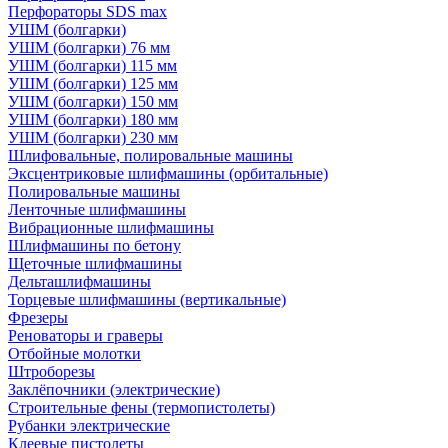
Перфораторы SDS max
УШМ (болгарки)
УШМ (болгарки) 76 мм
УШМ (болгарки) 115 мм
УШМ (болгарки) 125 мм
УШМ (болгарки) 150 мм
УШМ (болгарки) 180 мм
УШМ (болгарки) 230 мм
Шлифовальные, полировальные машины
Эксцентриковые шлифмашины (орбитальные)
Полировальные машины
Ленточные шлифмашины
Вибрационные шлифмашины
Шлифмашины по бетону
Щеточные шлифмашины
Дельташлифмашины
Торцевые шлифмашины (вертикальные)
Фрезеры
Реноваторы и граверы
Отбойные молотки
Штроборезы
Заклёпочники (электрические)
Строительные фены (термопистолеты)
Рубанки электрические
Клеевые пистолеты