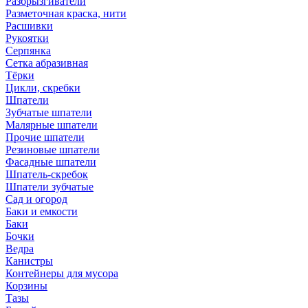
Разбрызгиватели
Разметочная краска, нити
Расшивки
Рукоятки
Серпянка
Сетка абразивная
Тёрки
Цикли, скребки
Шпатели
Зубчатые шпатели
Малярные шпатели
Прочие шпатели
Резиновые шпатели
Фасадные шпатели
Шпатель-скребок
Шпатели зубчатые
Сад и огород
Баки и емкости
Баки
Бочки
Ведра
Канистры
Контейнеры для мусора
Корзины
Тазы