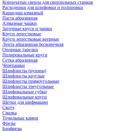
Корончатые сверла для сверлильных станков
Расходники для шлифовки и полировки
Карандаш алмазный
Паста абразивная
Алмазные чашки
Заточные круги и чашки
Круги лепестковые
Круги лепестковые веерные
Лента абразивная бесконечная
Опорные тарелки
Полировальные круги
Сетка абразивная
Черепашки
Шлифлисты (рулоны)
Шлифлисты круглые
Шлифлисты прямоугольные
Шлифлисты треугольные
Шлифовальные губки
Шлифовальные круги
Щетки для шифмашин
Скотч
Смазка
Точильные камни
Фрезы
Борфрезы