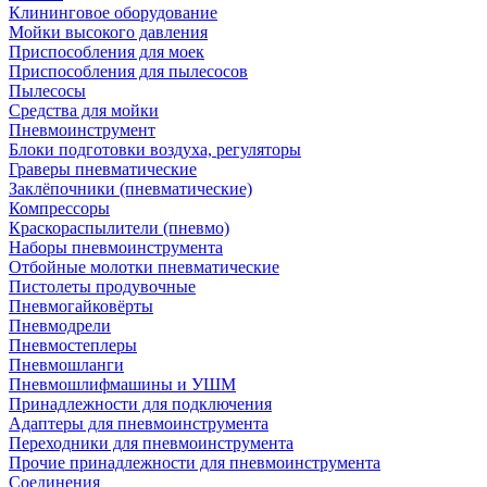
Клининговое оборудование
Мойки высокого давления
Приспособления для моек
Приспособления для пылесосов
Пылесосы
Средства для мойки
Пневмоинструмент
Блоки подготовки воздуха, регуляторы
Граверы пневматические
Заклёпочники (пневматические)
Компрессоры
Краскораспылители (пневмо)
Наборы пневмоинструмента
Отбойные молотки пневматические
Пистолеты продувочные
Пневмогайковёрты
Пневмодрели
Пневмостеплеры
Пневмошланги
Пневмошлифмашины и УШМ
Принадлежности для подключения
Адаптеры для пневмоинструмента
Переходники для пневмоинструмента
Прочие принадлежности для пневмоинструмента
Соединения