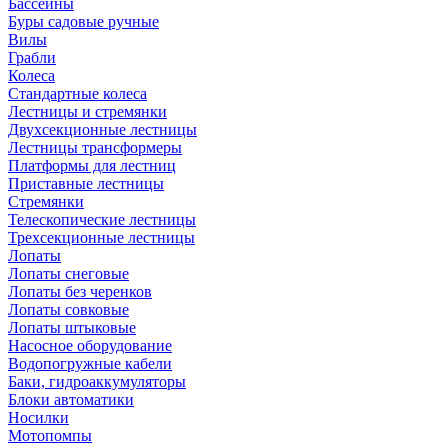
Бассейны
Буры садовые ручные
Вилы
Грабли
Колеса
Стандартные колеса
Лестницы и стремянки
Двухсекционные лестницы
Лестницы трансформеры
Платформы для лестниц
Приставные лестницы
Стремянки
Телескопические лестницы
Трехсекционные лестницы
Лопаты
Лопаты снеговые
Лопаты без черенков
Лопаты совковые
Лопаты штыковые
Насосное оборудование
Водопогружные кабели
Баки, гидроаккумуляторы
Блоки автоматики
Носилки
Мотопомпы