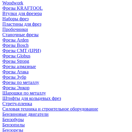
Woodwork
Фрезы KRAFTOOL
Втулки для фрезера
Наборы фрез
Пластины для фрез
Пробочники
Станочные фрезы
Фрезы Arden
Фрезы Bosch
Фрезы CMT (ЦРИ)
Фрезы Globus
Фрезы Strong
Фрезы алмазные
Фрезы Атака
Фрезы Зубр
Фрезы по металлу
Фрезы Энкор
Шарошки по металлу
Штифты для кольцевых фрез
Стретч-пленка
Силовая техника и строительное оборудование
Бензиновые двигатели
Бензобуры
Бензопилы
Бензорезы