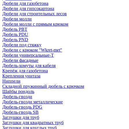
Дюбели для газобетона
Дюбели для гипсокартона
Дюбели для строительных лесов
Дюбели молли
Дюбели молли с прямым крюком
Дюбель PBT
Дюбель PDU
Дюбель PND
Дюбели под стяжку
Дюбели с крюком "Wkret-met"
Дюбели универсальные-Т
Дюбели фасадные
Дюбель-хомуты для кабеля
Крепёж для газобетона
Крепления унитаза
Ниппели
Складной пружинный дюбель с крючком
Шайбы рондоль
Дюбель-гвозди
Дюбель-гвозди металлические
Дюбель-гвоздь PDG
Дюбель-гвоздь SB
Заглушки для труб
Заглушки для квадратных труб
Заглушки для круглых труб