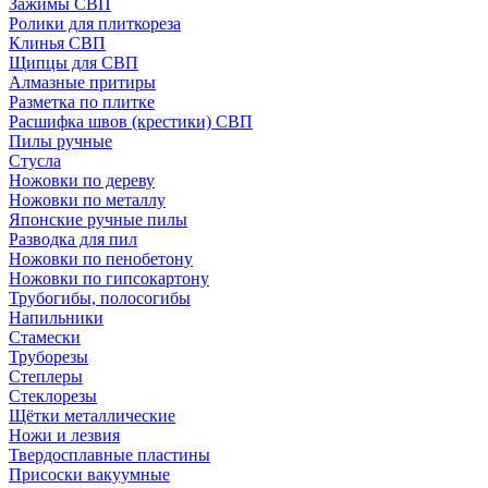
Зажимы СВП
Ролики для плиткореза
Клинья СВП
Щипцы для СВП
Алмазные притиры
Разметка по плитке
Расшифка швов (крестики) СВП
Пилы ручные
Стусла
Ножовки по дереву
Ножовки по металлу
Японские ручные пилы
Разводка для пил
Ножовки по пенобетону
Ножовки по гипсокартону
Трубогибы, полосогибы
Напильники
Стамески
Труборезы
Степлеры
Стеклорезы
Щётки металлические
Ножи и лезвия
Твердосплавные пластины
Присоски вакуумные