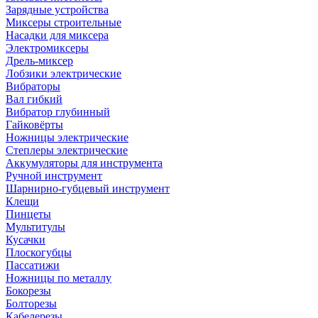
Зарядные устройства
Миксеры строительные
Насадки для миксера
Электромиксеры
Дрель-миксер
Лобзики электрические
Вибраторы
Вал гибкий
Вибратор глубинный
Гайковёрты
Ножницы электрические
Степлеры электрические
Аккумуляторы для инструмента
Ручной инструмент
Шарнирно-губцевый инструмент
Клещи
Пинцеты
Мультитулы
Кусачки
Плоскогубцы
Пассатижи
Ножницы по металлу
Бокорезы
Болторезы
Кабелерезы