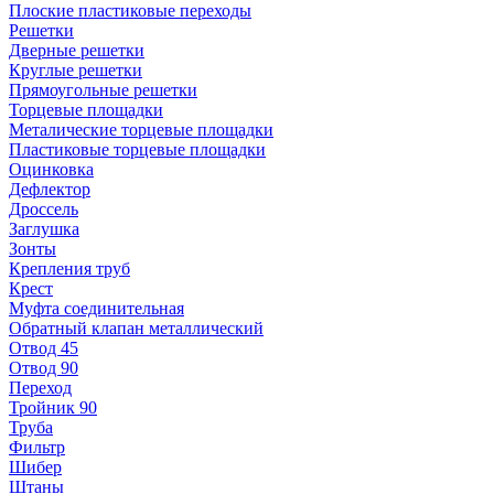
Плоские пластиковые переходы
Решетки
Дверные решетки
Круглые решетки
Прямоугольные решетки
Торцевые площадки
Металические торцевые площадки
Пластиковые торцевые площадки
Оцинковка
Дефлектор
Дроссель
Заглушка
Зонты
Крепления труб
Крест
Муфта соединительная
Обратный клапан металлический
Отвод 45
Отвод 90
Переход
Тройник 90
Труба
Фильтр
Шибер
Штаны