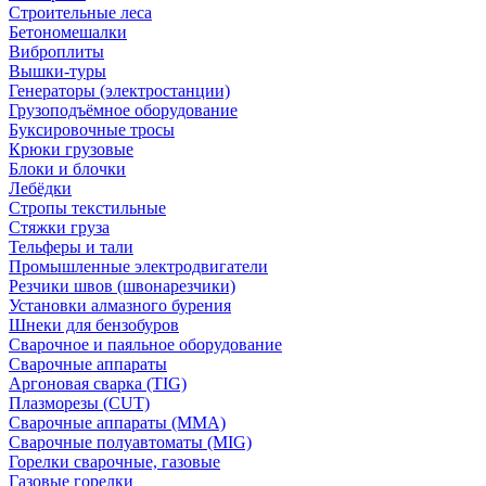
Строительные леса
Бетономешалки
Виброплиты
Вышки-туры
Генераторы (электростанции)
Грузоподъёмное оборудование
Буксировочные тросы
Крюки грузовые
Блоки и блочки
Лебёдки
Стропы текстильные
Стяжки груза
Тельферы и тали
Промышленные электродвигатели
Резчики швов (швонарезчики)
Установки алмазного бурения
Шнеки для бензобуров
Сварочное и паяльное оборудование
Сварочные аппараты
Аргоновая сварка (TIG)
Плазморезы (CUT)
Сварочные аппараты (MMA)
Сварочные полуавтоматы (MIG)
Горелки сварочные, газовые
Газовые горелки