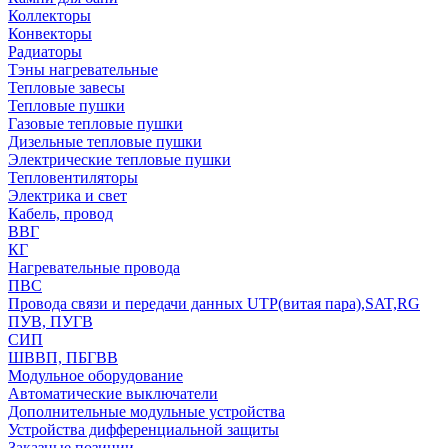
Коллекторы
Конвекторы
Радиаторы
Тэны нагревательные
Тепловые завесы
Тепловые пушки
Газовые тепловые пушки
Дизельные тепловые пушки
Электрические тепловые пушки
Тепловентиляторы
Электрика и свет
Кабель, провод
ВВГ
КГ
Нагревательные провода
ПВС
Провода связи и передачи данных UTP(витая пара),SAT,RG
ПУВ, ПУГВ
СИП
ШВВП, ПБГВВ
Модульное оборудование
Автоматические выключатели
Дополнительные модульные устройства
Устройства дифференциальной защиты
Заказные позиции