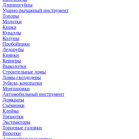
Длинногубцы
Ударно-рычажный инструмент
Топоры
Молотки
Кирки
Кувалды
Колуны
Пробойники
Ледорубы
Киянки
Кернеры
Выколотки
Строительные ломы
Ломы-гвоздодеры
Зубила, конопатки
Монтировки
Автомобильный инструмент
Домкраты
Съёмники
Клейма
Трещотки
Экстракторы
Торцевые головки
Воротки
Автомобильные щетки