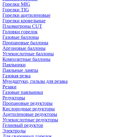
Горелки MIG
Горелки TIG
Горелки ацетиленовые
Горелки кровельные
Плазматроны CUT
Головки горелок
Газовые баллоны
Пропановые баллоны
Аргоновые баллоны
Углекислотные баллоны
Композитные баллоны
Паяльники
Паяльные лампы
Газовая резка
Мундштуки, гильзы для резака
Резаки
Газовые паяльники
Редукторы
Пропановые редукторы
Кислородные редукторы
Ацетиленовые редукторы
Углекислотные редукторы
Гелиевый редуктор
Электроды
Для сварочных горелок