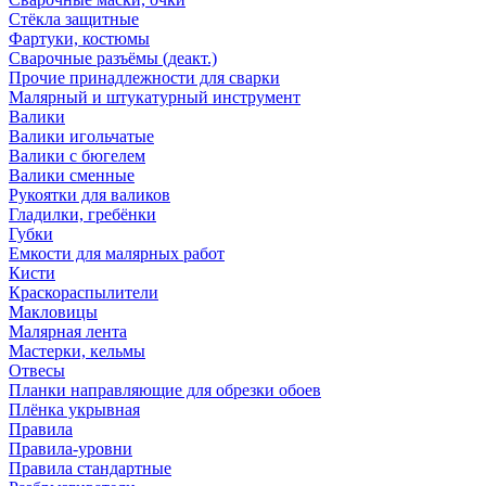
Стёкла защитные
Фартуки, костюмы
Сварочные разъёмы (деакт.)
Прочие принадлежности для сварки
Малярный и штукатурный инструмент
Валики
Валики игольчатые
Валики с бюгелем
Валики сменные
Рукоятки для валиков
Гладилки, гребёнки
Губки
Емкости для малярных работ
Кисти
Краскораспылители
Макловицы
Малярная лента
Мастерки, кельмы
Отвесы
Планки направляющие для обрезки обоев
Плёнка укрывная
Правила
Правила-уровни
Правила стандартные