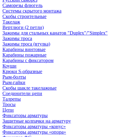
Саморезы флюгель
Системы скрытого монтажа
Скобы строительные
Такелаж
Вертлюги (2 петли)
Зажимы для стальных канатов "Duplex"/"Simplex"
Зажимы троса
Зажимы троса (втулка)
Карабины винтовые
Карабины пожарные
Карабины с фиксатором
Коуши
Крюки S-образные
Рым-болты
Рым-гайки
Скобы шакле такелажные
Соединители цепи
Талрепы
Тросы
Цепи
Фиксаторы арматуры
Защитные колпачки на арматуру
Фиксаторы арматуры «конус»
Фиксаторы арматуры «опора»