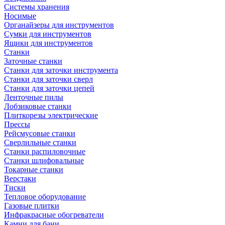
Системы хранения
Носимые
Органайзеры для инструментов
Сумки для инструментов
Ящики для инструментов
Станки
Заточные станки
Станки для заточки инструмента
Станки для заточки сверл
Станки для заточки цепей
Ленточные пилы
Лобзиковые станки
Плиткорезы электрические
Прессы
Рейсмусовые станки
Сверлильные станки
Станки распиловочные
Станки шлифовальные
Токарные станки
Верстаки
Тиски
Тепловое оборудование
Газовые плитки
Инфракрасные обогреватели
Камни для бани