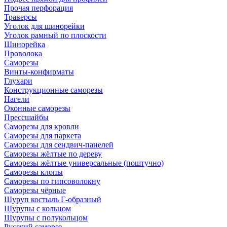
Прочая перфорация
Траверсы
Уголок для шинорейки
Уголок рамный по плоскости
Шинорейка
Проволока
Саморезы
Винты-конфирматы
Глухари
Конструкционные саморезы
Нагели
Оконные саморезы
Прессшайбы
Саморезы для кровли
Саморезы для паркета
Саморезы для сендвич-панелей
Саморезы жёлтые по дереву
Саморезы жёлтые универсальные (поштучно)
Саморезы клопы
Саморезы по гипсоволокну
Саморезы чёрные
Шуруп костыль Г-образный
Шурупы с кольцом
Шурупы с полукольцом
Русский саморез