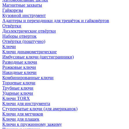
Магнитные захваты
Гайкорезы
Кузовной инструмент
Адаптеры и переходники для трещёток и гайковёртов
Отвёртки
Диэлектрические отвёртки
Наборы отверток
Отвёртки (поштучно)
Ключи
Ключи динамометрические
Имбусовые ключи (шестигранники)
Разводные ключи
Рожковые ключи
Накидные ключи
Комбинированные ключи
Торцевые ключи
Трубные ключи
Ударные ключи
Ключи TORX
Ключи для инструмента
Ступенчатые ключи (для американок)
Ключи для метчиков
Ключи для плашек
Ключи к пружинному зажиму