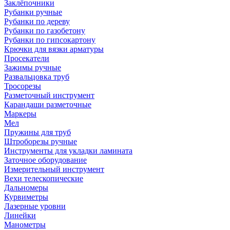
Заклёпочники
Рубанки ручные
Рубанки по дереву
Рубанки по газобетону
Рубанки по гипсокартону
Крючки для вязки арматуры
Просекатели
Зажимы ручные
Развальцовка труб
Тросорезы
Разметочный инструмент
Карандаши разметочные
Маркеры
Мел
Пружины для труб
Штроборезы ручные
Инструменты для укладки ламината
Заточное оборудование
Измерительный инструмент
Вехи телескопические
Дальномеры
Курвиметры
Лазерные уровни
Линейки
Манометры