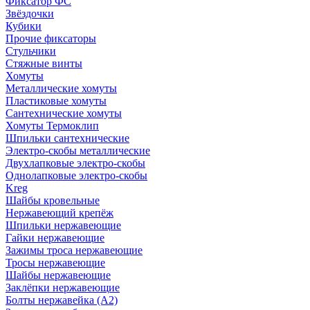
Фиксатор ФС
Звёздочки
Кубики
Прочие фиксаторы
Стульчики
Стяжные винты
Хомуты
Металлические хомуты
Пластиковые хомуты
Сантехнические хомуты
Хомуты Термоклип
Шпильки сантехнические
Электро-скобы металлические
Двухлапковые электро-скобы
Однолапковые электро-скобы
Kreg
Шайбы кровельные
Нержавеющий крепёж
Шпильки нержавеющие
Гайки нержавеющие
Зажимы троса нержавеющие
Тросы нержавеющие
Шайбы нержавеющие
Заклёпки нержавеющие
Болты нержавейка (А2)