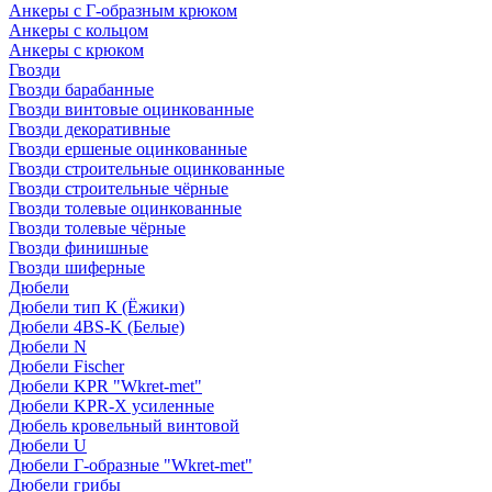
Анкеры с Г-образным крюком
Анкеры с кольцом
Анкеры с крюком
Гвозди
Гвозди барабанные
Гвозди винтовые оцинкованные
Гвозди декоративные
Гвозди ершеные оцинкованные
Гвозди строительные оцинкованные
Гвозди строительные чёрные
Гвозди толевые оцинкованные
Гвозди толевые чёрные
Гвозди финишные
Гвозди шиферные
Дюбели
Дюбели тип К (Ёжики)
Дюбели 4BS-K (Белые)
Дюбели N
Дюбели Fischer
Дюбели KPR "Wkret-met"
Дюбели KPR-Х усиленные
Дюбель кровельный винтовой
Дюбели U
Дюбели Г-образные "Wkret-met"
Дюбели грибы