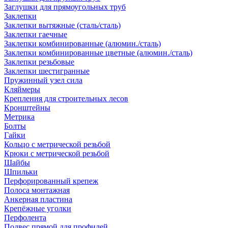
Заглушки для прямоугольных труб
Заклепки
Заклепки вытяжные (сталь/сталь)
Заклепки гаечные
Заклепки комбинированные (алюмин./сталь)
Заклепки комбинированные цветные (алюмин./сталь)
Заклепки резьбовые
Заклепки шестигранные
Пружинный узел сила
Кляймеры
Крепления для строительных лесов
Кронштейны
Метрика
Болты
Гайки
Кольцо с метрической резьбой
Крюки с метрической резьбой
Шайбы
Шпильки
Перфорированный крепеж
Полоса монтажная
Анкерная пластина
Крепёжные уголки
Перфолента
Подвес прямой для профилей