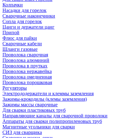
Колпачки
Насадки для горелок
Сварочные наконечники
Сопла для горелок
Цанги и держатели цанг
Припой
Флюс для пайки
Сварочные кабели
Шланги газовые
Проволока сварочная
Проволока алюминий
Проволока в прутках
Проволока нержавейка
Проволока омедненная
Проволока порошковая
Регуляторы
Электрододержатели и клеммы заземления
Зажимы-крокодилы (клемы заземления)
Зажимы массы сварочные
Для сварки пластиковых труб
Направляющие каналы для сварочной проволоки
Аппараты для сварки полипропиленовых труб
Магнитные угольники для сварки
СИЗ для сварщика
Сварочные маски, очки