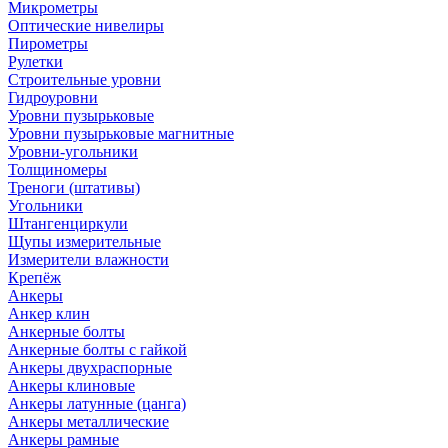
Микрометры
Оптические нивелиры
Пирометры
Рулетки
Строительные уровни
Гидроуровни
Уровни пузырьковые
Уровни пузырьковые магнитные
Уровни-угольники
Толщиномеры
Треноги (штативы)
Угольники
Штангенциркули
Щупы измерительные
Измерители влажности
Крепёж
Анкеры
Анкер клин
Анкерные болты
Анкерные болты с гайкой
Анкеры двухраспорные
Анкеры клиновые
Анкеры латунные (цанга)
Анкеры металлические
Анкеры рамные