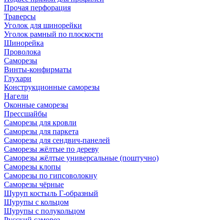
Прочая перфорация
Траверсы
Уголок для шинорейки
Уголок рамный по плоскости
Шинорейка
Проволока
Саморезы
Винты-конфирматы
Глухари
Конструкционные саморезы
Нагели
Оконные саморезы
Прессшайбы
Саморезы для кровли
Саморезы для паркета
Саморезы для сендвич-панелей
Саморезы жёлтые по дереву
Саморезы жёлтые универсальные (поштучно)
Саморезы клопы
Саморезы по гипсоволокну
Саморезы чёрные
Шуруп костыль Г-образный
Шурупы с кольцом
Шурупы с полукольцом
Русский саморез