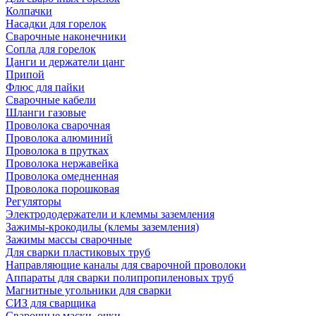
Колпачки
Насадки для горелок
Сварочные наконечники
Сопла для горелок
Цанги и держатели цанг
Припой
Флюс для пайки
Сварочные кабели
Шланги газовые
Проволока сварочная
Проволока алюминий
Проволока в прутках
Проволока нержавейка
Проволока омедненная
Проволока порошковая
Регуляторы
Электрододержатели и клеммы заземления
Зажимы-крокодилы (клемы заземления)
Зажимы массы сварочные
Для сварки пластиковых труб
Направляющие каналы для сварочной проволоки
Аппараты для сварки полипропиленовых труб
Магнитные угольники для сварки
СИЗ для сварщика
Сварочные маски, очки