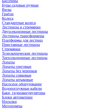
Бассейны
Буры садовые ручные
Вилы
Грабли
Колеса
Стандартные колеса
Лестницы и стремянки
Двухсекционные лестницы
Лестницы трансформеры
Платформы для лестниц
Приставные лестницы
Стремянки
Телескопические лестницы
Трехсекционные лестницы
Лопаты
Лопаты снеговые
Лопаты без черенков
Лопаты совковые
Лопаты штыковые
Насосное оборудование
Водопогружные кабели
Баки, гидроаккумуляторы
Блоки автоматики
Носилки
Мотопомпы