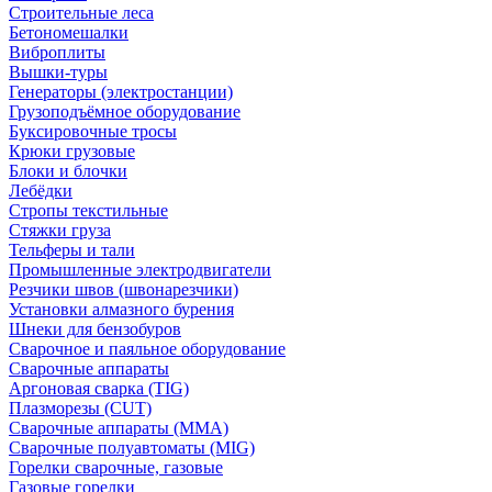
Строительные леса
Бетономешалки
Виброплиты
Вышки-туры
Генераторы (электростанции)
Грузоподъёмное оборудование
Буксировочные тросы
Крюки грузовые
Блоки и блочки
Лебёдки
Стропы текстильные
Стяжки груза
Тельферы и тали
Промышленные электродвигатели
Резчики швов (швонарезчики)
Установки алмазного бурения
Шнеки для бензобуров
Сварочное и паяльное оборудование
Сварочные аппараты
Аргоновая сварка (TIG)
Плазморезы (CUT)
Сварочные аппараты (MMA)
Сварочные полуавтоматы (MIG)
Горелки сварочные, газовые
Газовые горелки