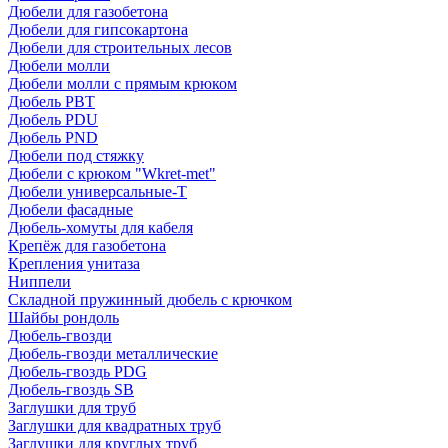
Дюбели для газобетона
Дюбели для гипсокартона
Дюбели для строительных лесов
Дюбели молли
Дюбели молли с прямым крюком
Дюбель PBT
Дюбель PDU
Дюбель PND
Дюбели под стяжку
Дюбели с крюком "Wkret-met"
Дюбели универсальные-Т
Дюбели фасадные
Дюбель-хомуты для кабеля
Крепёж для газобетона
Крепления унитаза
Ниппели
Складной пружинный дюбель с крючком
Шайбы рондоль
Дюбель-гвозди
Дюбель-гвозди металлические
Дюбель-гвоздь PDG
Дюбель-гвоздь SB
Заглушки для труб
Заглушки для квадратных труб
Заглушки для круглых труб