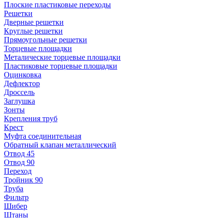
Плоские пластиковые переходы
Решетки
Дверные решетки
Круглые решетки
Прямоугольные решетки
Торцевые площадки
Металические торцевые площадки
Пластиковые торцевые площадки
Оцинковка
Дефлектор
Дроссель
Заглушка
Зонты
Крепления труб
Крест
Муфта соединительная
Обратный клапан металлический
Отвод 45
Отвод 90
Переход
Тройник 90
Труба
Фильтр
Шибер
Штаны