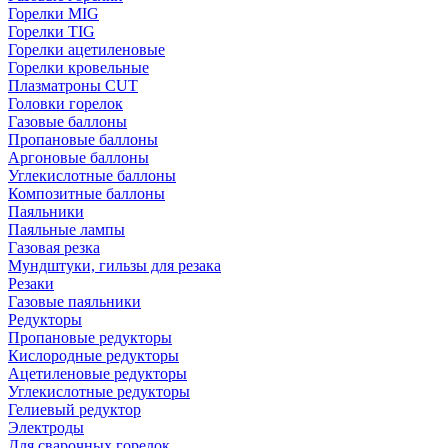
Горелки MIG
Горелки TIG
Горелки ацетиленовые
Горелки кровельные
Плазматроны CUT
Головки горелок
Газовые баллоны
Пропановые баллоны
Аргоновые баллоны
Углекислотные баллоны
Композитные баллоны
Паяльники
Паяльные лампы
Газовая резка
Мундштуки, гильзы для резака
Резаки
Газовые паяльники
Редукторы
Пропановые редукторы
Кислородные редукторы
Ацетиленовые редукторы
Углекислотные редукторы
Гелиевый редуктор
Электроды
Для сварочных горелок