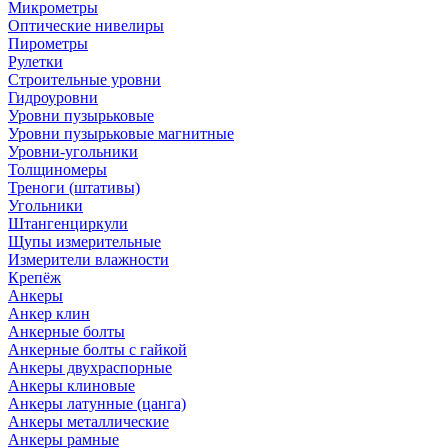
Микрометры
Оптические нивелиры
Пирометры
Рулетки
Строительные уровни
Гидроуровни
Уровни пузырьковые
Уровни пузырьковые магнитные
Уровни-угольники
Толщиномеры
Треноги (штативы)
Угольники
Штангенциркули
Щупы измерительные
Измерители влажности
Крепёж
Анкеры
Анкер клин
Анкерные болты
Анкерные болты с гайкой
Анкеры двухраспорные
Анкеры клиновые
Анкеры латунные (цанга)
Анкеры металлические
Анкеры рамные