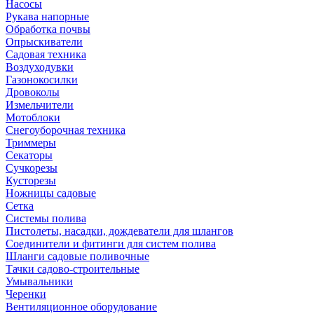
Насосы
Рукава напорные
Обработка почвы
Опрыскиватели
Садовая техника
Воздуходувки
Газонокосилки
Дровоколы
Измельчители
Мотоблоки
Снегоуборочная техника
Триммеры
Секаторы
Сучкорезы
Кусторезы
Ножницы садовые
Сетка
Системы полива
Пистолеты, насадки, дождеватели для шлангов
Соединители и фитинги для систем полива
Шланги садовые поливочные
Тачки садово-строительные
Умывальники
Черенки
Вентиляционное оборудование