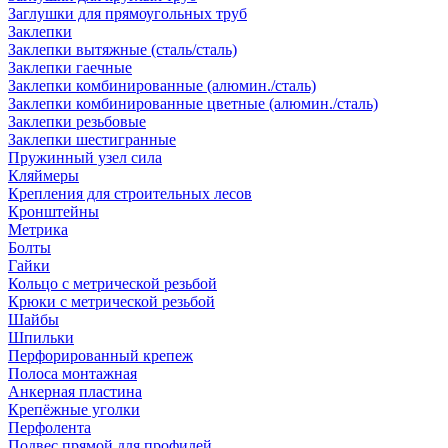
Заглушки для прямоугольных труб
Заклепки
Заклепки вытяжные (сталь/сталь)
Заклепки гаечные
Заклепки комбинированные (алюмин./сталь)
Заклепки комбинированные цветные (алюмин./сталь)
Заклепки резьбовые
Заклепки шестигранные
Пружинный узел сила
Кляймеры
Крепления для строительных лесов
Кронштейны
Метрика
Болты
Гайки
Кольцо с метрической резьбой
Крюки с метрической резьбой
Шайбы
Шпильки
Перфорированный крепеж
Полоса монтажная
Анкерная пластина
Крепёжные уголки
Перфолента
Подвес прямой для профилей