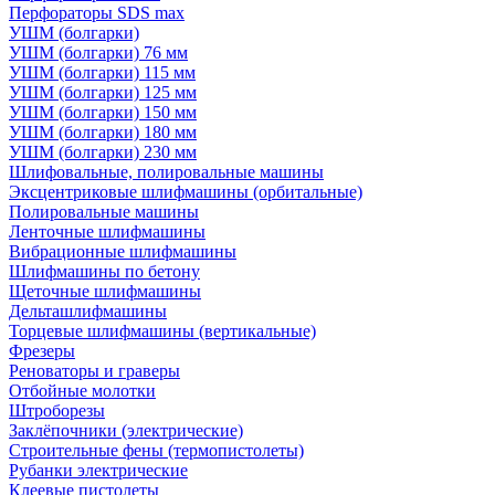
Перфораторы SDS max
УШМ (болгарки)
УШМ (болгарки) 76 мм
УШМ (болгарки) 115 мм
УШМ (болгарки) 125 мм
УШМ (болгарки) 150 мм
УШМ (болгарки) 180 мм
УШМ (болгарки) 230 мм
Шлифовальные, полировальные машины
Эксцентриковые шлифмашины (орбитальные)
Полировальные машины
Ленточные шлифмашины
Вибрационные шлифмашины
Шлифмашины по бетону
Щеточные шлифмашины
Дельташлифмашины
Торцевые шлифмашины (вертикальные)
Фрезеры
Реноваторы и граверы
Отбойные молотки
Штроборезы
Заклёпочники (электрические)
Строительные фены (термопистолеты)
Рубанки электрические
Клеевые пистолеты