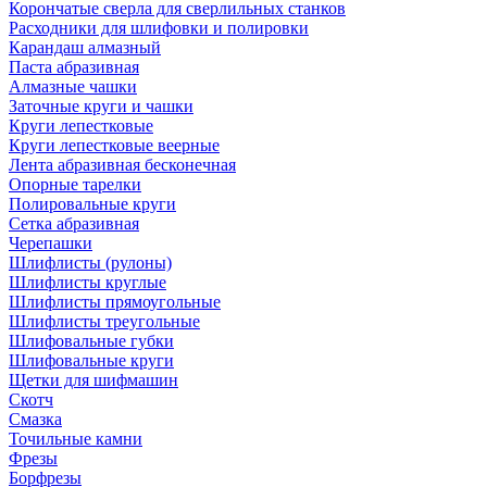
Корончатые сверла для сверлильных станков
Расходники для шлифовки и полировки
Карандаш алмазный
Паста абразивная
Алмазные чашки
Заточные круги и чашки
Круги лепестковые
Круги лепестковые веерные
Лента абразивная бесконечная
Опорные тарелки
Полировальные круги
Сетка абразивная
Черепашки
Шлифлисты (рулоны)
Шлифлисты круглые
Шлифлисты прямоугольные
Шлифлисты треугольные
Шлифовальные губки
Шлифовальные круги
Щетки для шифмашин
Скотч
Смазка
Точильные камни
Фрезы
Борфрезы