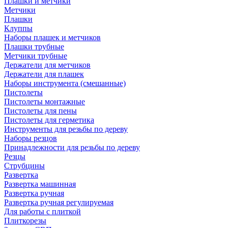
Плашки и метчики
Метчики
Плашки
Клуппы
Наборы плашек и метчиков
Плашки трубные
Метчики трубные
Держатели для метчиков
Держатели для плашек
Наборы инструмента (смешанные)
Пистолеты
Пистолеты монтажные
Пистолеты для пены
Пистолеты для герметика
Инструменты для резьбы по дереву
Наборы резцов
Принадлежности для резьбы по дереву
Резцы
Струбцины
Развертка
Развертка машинная
Развертка ручная
Развертка ручная регулируемая
Для работы с плиткой
Плиткорезы