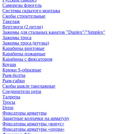
Саморезы флюгель
Системы скрытого монтажа
Скобы строительные
Такелаж
Вертлюги (2 петли)
Зажимы для стальных канатов "Duplex"/"Simplex"
Зажимы троса
Зажимы троса (втулка)
Карабины винтовые
Карабины пожарные
Карабины с фиксатором
Коуши
Крюки S-образные
Рым-болты
Рым-гайки
Скобы шакле такелажные
Соединители цепи
Талрепы
Тросы
Цепи
Фиксаторы арматуры
Защитные колпачки на арматуру
Фиксаторы арматуры «конус»
Фиксаторы арматуры «опора»