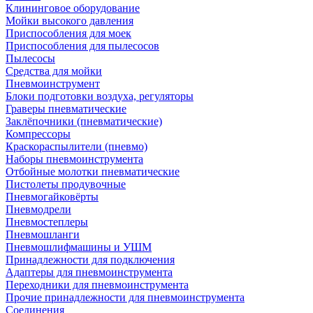
Клининговое оборудование
Мойки высокого давления
Приспособления для моек
Приспособления для пылесосов
Пылесосы
Средства для мойки
Пневмоинструмент
Блоки подготовки воздуха, регуляторы
Граверы пневматические
Заклёпочники (пневматические)
Компрессоры
Краскораспылители (пневмо)
Наборы пневмоинструмента
Отбойные молотки пневматические
Пистолеты продувочные
Пневмогайковёрты
Пневмодрели
Пневмостеплеры
Пневмошланги
Пневмошлифмашины и УШМ
Принадлежности для подключения
Адаптеры для пневмоинструмента
Переходники для пневмоинструмента
Прочие принадлежности для пневмоинструмента
Соединения