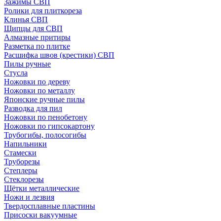
Зажимы СВП
Ролики для плиткореза
Клинья СВП
Щипцы для СВП
Алмазные притиры
Разметка по плитке
Расшифка швов (крестики) СВП
Пилы ручные
Стусла
Ножовки по дереву
Ножовки по металлу
Японские ручные пилы
Разводка для пил
Ножовки по пенобетону
Ножовки по гипсокартону
Трубогибы, полосогибы
Напильники
Стамески
Труборезы
Степлеры
Стеклорезы
Щётки металлические
Ножи и лезвия
Твердосплавные пластины
Присоски вакуумные