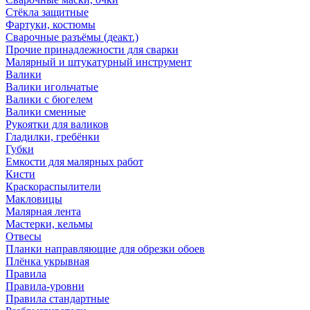
Стёкла защитные
Фартуки, костюмы
Сварочные разъёмы (деакт.)
Прочие принадлежности для сварки
Малярный и штукатурный инструмент
Валики
Валики игольчатые
Валики с бюгелем
Валики сменные
Рукоятки для валиков
Гладилки, гребёнки
Губки
Емкости для малярных работ
Кисти
Краскораспылители
Макловицы
Малярная лента
Мастерки, кельмы
Отвесы
Планки направляющие для обрезки обоев
Плёнка укрывная
Правила
Правила-уровни
Правила стандартные