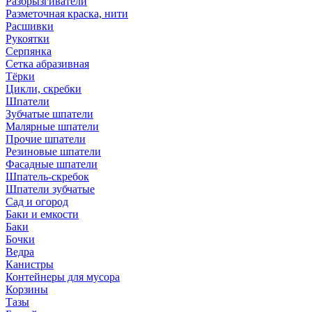
Разбрызгиватели
Разметочная краска, нити
Расшивки
Рукоятки
Серпянка
Сетка абразивная
Тёрки
Цикли, скребки
Шпатели
Зубчатые шпатели
Малярные шпатели
Прочие шпатели
Резиновые шпатели
Фасадные шпатели
Шпатель-скребок
Шпатели зубчатые
Сад и огород
Баки и емкости
Баки
Бочки
Ведра
Канистры
Контейнеры для мусора
Корзины
Тазы