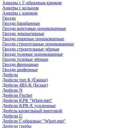
Анкеры с Г-образным крюком
Анкеры с кольцом
Анкеры с крюком
Гвозди
Гвозди барабанные
Гвозди винтовые оцинкованные
Гвозди декоративные
Гвозди ершеные оцинкованные
Гвозди строительные оцинкованные
Гвозди строительные чёрные
Гвозди толевые оцинкованные
Гвозди толевые чёрные
Гвозди финишные
Гвозди шиферные
Дюбели
Дюбели тип К (Ёжики)
Дюбели 4BS-K (Белые)
Дюбели N
Дюбели Fischer
Дюбели KPR "Wkret-met"
Дюбели KPR-Х усиленные
Дюбель кровельный винтовой
Дюбели U
Дюбели Г-образные "Wkret-met"
Дюбели грибы