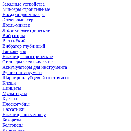
Зарядные устройства
Миксеры строительные
Насадки для миксера
Электромиксеры
Дрель-миксер
Лобзики электрические
Вибраторы
Вал гибкий
Вибратор глубинный
Гайковёрты
Ножницы электрические
Степлеры электрические
Аккумуляторы для инструмента
Ручной инструмент
Шарнирно-губцевый инструмент
Клещи
Пинцеты
Мультитулы
Кусачки
Плоскогубцы
Пассатижи
Ножницы по металлу
Бокорезы
Болторезы
Кабелерезы