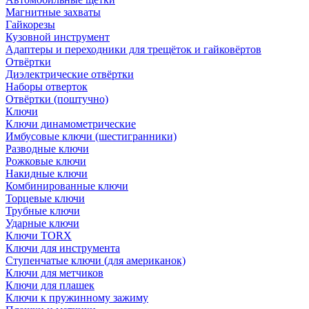
Магнитные захваты
Гайкорезы
Кузовной инструмент
Адаптеры и переходники для трещёток и гайковёртов
Отвёртки
Диэлектрические отвёртки
Наборы отверток
Отвёртки (поштучно)
Ключи
Ключи динамометрические
Имбусовые ключи (шестигранники)
Разводные ключи
Рожковые ключи
Накидные ключи
Комбинированные ключи
Торцевые ключи
Трубные ключи
Ударные ключи
Ключи TORX
Ключи для инструмента
Ступенчатые ключи (для американок)
Ключи для метчиков
Ключи для плашек
Ключи к пружинному зажиму