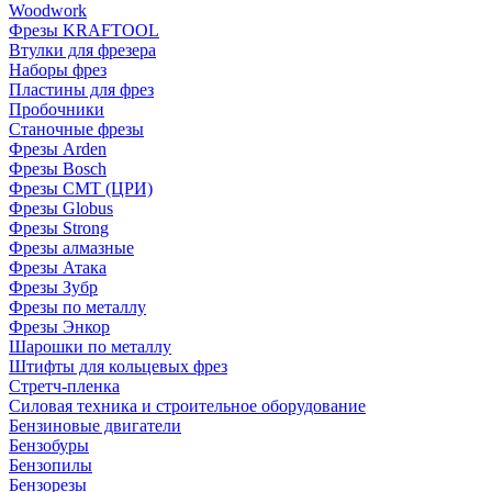
Woodwork
Фрезы KRAFTOOL
Втулки для фрезера
Наборы фрез
Пластины для фрез
Пробочники
Станочные фрезы
Фрезы Arden
Фрезы Bosch
Фрезы CMT (ЦРИ)
Фрезы Globus
Фрезы Strong
Фрезы алмазные
Фрезы Атака
Фрезы Зубр
Фрезы по металлу
Фрезы Энкор
Шарошки по металлу
Штифты для кольцевых фрез
Стретч-пленка
Силовая техника и строительное оборудование
Бензиновые двигатели
Бензобуры
Бензопилы
Бензорезы