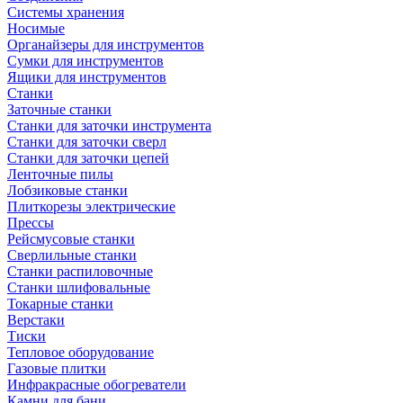
Системы хранения
Носимые
Органайзеры для инструментов
Сумки для инструментов
Ящики для инструментов
Станки
Заточные станки
Станки для заточки инструмента
Станки для заточки сверл
Станки для заточки цепей
Ленточные пилы
Лобзиковые станки
Плиткорезы электрические
Прессы
Рейсмусовые станки
Сверлильные станки
Станки распиловочные
Станки шлифовальные
Токарные станки
Верстаки
Тиски
Тепловое оборудование
Газовые плитки
Инфракрасные обогреватели
Камни для бани