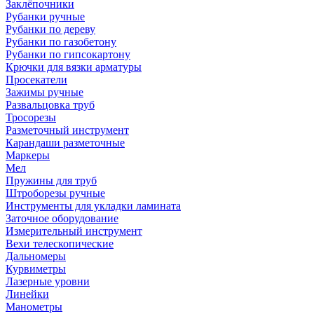
Заклёпочники
Рубанки ручные
Рубанки по дереву
Рубанки по газобетону
Рубанки по гипсокартону
Крючки для вязки арматуры
Просекатели
Зажимы ручные
Развальцовка труб
Тросорезы
Разметочный инструмент
Карандаши разметочные
Маркеры
Мел
Пружины для труб
Штроборезы ручные
Инструменты для укладки ламината
Заточное оборудование
Измерительный инструмент
Вехи телескопические
Дальномеры
Курвиметры
Лазерные уровни
Линейки
Манометры