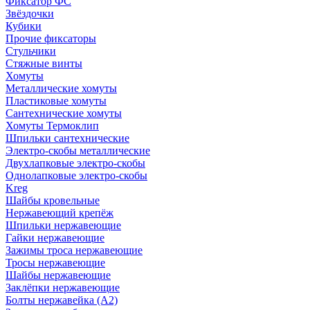
Фиксатор ФС
Звёздочки
Кубики
Прочие фиксаторы
Стульчики
Стяжные винты
Хомуты
Металлические хомуты
Пластиковые хомуты
Сантехнические хомуты
Хомуты Термоклип
Шпильки сантехнические
Электро-скобы металлические
Двухлапковые электро-скобы
Однолапковые электро-скобы
Kreg
Шайбы кровельные
Нержавеющий крепёж
Шпильки нержавеющие
Гайки нержавеющие
Зажимы троса нержавеющие
Тросы нержавеющие
Шайбы нержавеющие
Заклёпки нержавеющие
Болты нержавейка (А2)