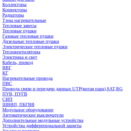
Коллекторы
Конвекторы
Радиаторы
Тэны нагревательные
Тепловые завесы
Тепловые пушки
Газовые тепловые пушки
Дизельные тепловые пушки
Электрические тепловые пушки
Тепловентиляторы
Электрика и свет
Кабель, провод
ВВГ
КГ
Нагревательные провода
ПВС
Провода связи и передачи данных UTP(витая пара),SAT,RG
ПУВ, ПУГВ
СИП
ШВВП, ПБГВВ
Модульное оборудование
Автоматические выключатели
Дополнительные модульные устройства
Устройства дифференциальной защиты
Заказные позиции