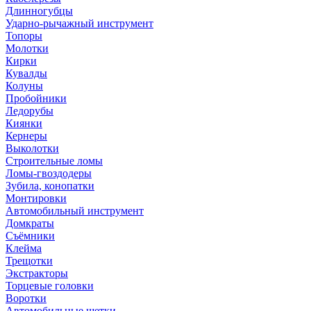
Длинногубцы
Ударно-рычажный инструмент
Топоры
Молотки
Кирки
Кувалды
Колуны
Пробойники
Ледорубы
Киянки
Кернеры
Выколотки
Строительные ломы
Ломы-гвоздодеры
Зубила, конопатки
Монтировки
Автомобильный инструмент
Домкраты
Съёмники
Клейма
Трещотки
Экстракторы
Торцевые головки
Воротки
Автомобильные щетки