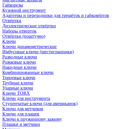
Гайкорезы
Кузовной инструмент
Адаптеры и переходники для трещёток и гайковёртов
Отвёртки
Диэлектрические отвёртки
Наборы отверток
Отвёртки (поштучно)
Ключи
Ключи динамометрические
Имбусовые ключи (шестигранники)
Разводные ключи
Рожковые ключи
Накидные ключи
Комбинированные ключи
Торцевые ключи
Трубные ключи
Ударные ключи
Ключи TORX
Ключи для инструмента
Ступенчатые ключи (для американок)
Ключи для метчиков
Ключи для плашек
Ключи к пружинному зажиму
Плашки и метчики