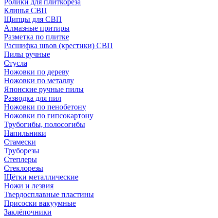
Ролики для плиткореза
Клинья СВП
Щипцы для СВП
Алмазные притиры
Разметка по плитке
Расшифка швов (крестики) СВП
Пилы ручные
Стусла
Ножовки по дереву
Ножовки по металлу
Японские ручные пилы
Разводка для пил
Ножовки по пенобетону
Ножовки по гипсокартону
Трубогибы, полосогибы
Напильники
Стамески
Труборезы
Степлеры
Стеклорезы
Щётки металлические
Ножи и лезвия
Твердосплавные пластины
Присоски вакуумные
Заклёпочники