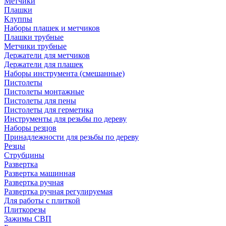
Метчики
Плашки
Клуппы
Наборы плашек и метчиков
Плашки трубные
Метчики трубные
Держатели для метчиков
Держатели для плашек
Наборы инструмента (смешанные)
Пистолеты
Пистолеты монтажные
Пистолеты для пены
Пистолеты для герметика
Инструменты для резьбы по дереву
Наборы резцов
Принадлежности для резьбы по дереву
Резцы
Струбцины
Развертка
Развертка машинная
Развертка ручная
Развертка ручная регулируемая
Для работы с плиткой
Плиткорезы
Зажимы СВП