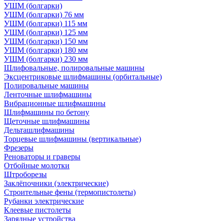
УШМ (болгарки)
УШМ (болгарки) 76 мм
УШМ (болгарки) 115 мм
УШМ (болгарки) 125 мм
УШМ (болгарки) 150 мм
УШМ (болгарки) 180 мм
УШМ (болгарки) 230 мм
Шлифовальные, полировальные машины
Эксцентриковые шлифмашины (орбитальные)
Полировальные машины
Ленточные шлифмашины
Вибрационные шлифмашины
Шлифмашины по бетону
Щеточные шлифмашины
Дельташлифмашины
Торцевые шлифмашины (вертикальные)
Фрезеры
Реноваторы и граверы
Отбойные молотки
Штроборезы
Заклёпочники (электрические)
Строительные фены (термопистолеты)
Рубанки электрические
Клеевые пистолеты
Зарядные устройства