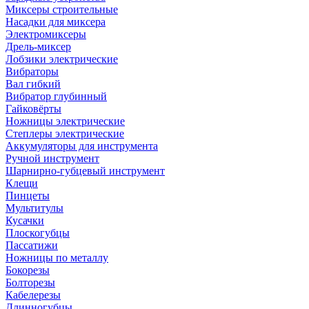
Миксеры строительные
Насадки для миксера
Электромиксеры
Дрель-миксер
Лобзики электрические
Вибраторы
Вал гибкий
Вибратор глубинный
Гайковёрты
Ножницы электрические
Степлеры электрические
Аккумуляторы для инструмента
Ручной инструмент
Шарнирно-губцевый инструмент
Клещи
Пинцеты
Мультитулы
Кусачки
Плоскогубцы
Пассатижи
Ножницы по металлу
Бокорезы
Болторезы
Кабелерезы
Длинногубцы