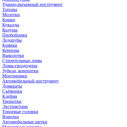
Ударно-рычажный инструмент
Топоры
Молотки
Кирки
Кувалды
Колуны
Пробойники
Ледорубы
Киянки
Кернеры
Выколотки
Строительные ломы
Ломы-гвоздодеры
Зубила, конопатки
Монтировки
Автомобильный инструмент
Домкраты
Съёмники
Клейма
Трещотки
Экстракторы
Торцевые головки
Воротки
Автомобильные щетки
Магнитные захваты