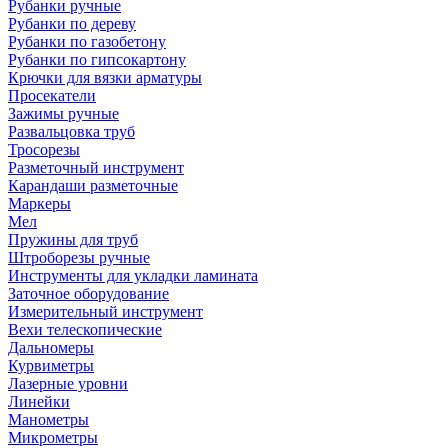
Рубанки ручные
Рубанки по дереву
Рубанки по газобетону
Рубанки по гипсокартону
Крючки для вязки арматуры
Просекатели
Зажимы ручные
Развальцовка труб
Тросорезы
Разметочный инструмент
Карандаши разметочные
Маркеры
Мел
Пружины для труб
Штроборезы ручные
Инструменты для укладки ламината
Заточное оборудование
Измерительный инструмент
Вехи телескопические
Дальномеры
Курвиметры
Лазерные уровни
Линейки
Манометры
Микрометры