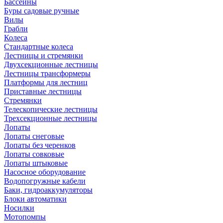
Бассейны
Буры садовые ручные
Вилы
Грабли
Колеса
Стандартные колеса
Лестницы и стремянки
Двухсекционные лестницы
Лестницы трансформеры
Платформы для лестниц
Приставные лестницы
Стремянки
Телескопические лестницы
Трехсекционные лестницы
Лопаты
Лопаты снеговые
Лопаты без черенков
Лопаты совковые
Лопаты штыковые
Насосное оборудование
Водопогружные кабели
Баки, гидроаккумуляторы
Блоки автоматики
Носилки
Мотопомпы