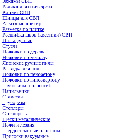
Зажимы СВП
Ролики для плиткореза
Клинья СВП
Щипцы для СВП
Алмазные притиры
Разметка по плитке
Расшифка швов (крестики) СВП
Пилы ручные
Стусла
Ножовки по дереву
Ножовки по металлу
Японские ручные пилы
Разводка для пил
Ножовки по пенобетону
Ножовки по гипсокартону
Трубогибы, полосогибы
Напильники
Стамески
Труборезы
Степлеры
Стеклорезы
Щётки металлические
Ножи и лезвия
Твердосплавные пластины
Присоски вакуумные