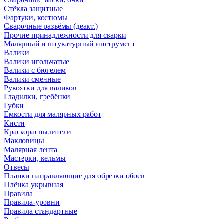
Стёкла защитные
Фартуки, костюмы
Сварочные разъёмы (деакт.)
Прочие принадлежности для сварки
Малярный и штукатурный инструмент
Валики
Валики игольчатые
Валики с бюгелем
Валики сменные
Рукоятки для валиков
Гладилки, гребёнки
Губки
Емкости для малярных работ
Кисти
Краскораспылители
Макловицы
Малярная лента
Мастерки, кельмы
Отвесы
Планки направляющие для обрезки обоев
Плёнка укрывная
Правила
Правила-уровни
Правила стандартные