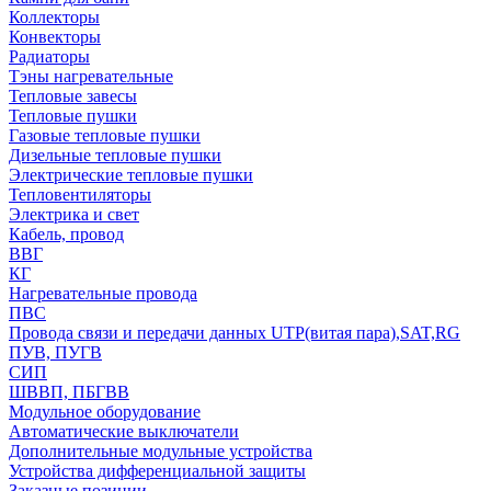
Коллекторы
Конвекторы
Радиаторы
Тэны нагревательные
Тепловые завесы
Тепловые пушки
Газовые тепловые пушки
Дизельные тепловые пушки
Электрические тепловые пушки
Тепловентиляторы
Электрика и свет
Кабель, провод
ВВГ
КГ
Нагревательные провода
ПВС
Провода связи и передачи данных UTP(витая пара),SAT,RG
ПУВ, ПУГВ
СИП
ШВВП, ПБГВВ
Модульное оборудование
Автоматические выключатели
Дополнительные модульные устройства
Устройства дифференциальной защиты
Заказные позиции