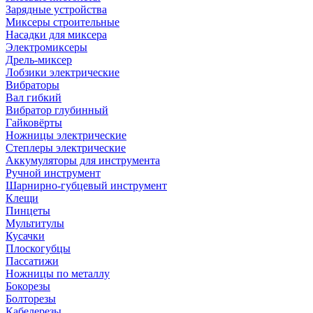
Зарядные устройства
Миксеры строительные
Насадки для миксера
Электромиксеры
Дрель-миксер
Лобзики электрические
Вибраторы
Вал гибкий
Вибратор глубинный
Гайковёрты
Ножницы электрические
Степлеры электрические
Аккумуляторы для инструмента
Ручной инструмент
Шарнирно-губцевый инструмент
Клещи
Пинцеты
Мультитулы
Кусачки
Плоскогубцы
Пассатижи
Ножницы по металлу
Бокорезы
Болторезы
Кабелерезы