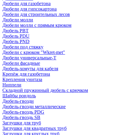
Дюбели для газобетона
Дюбели для гипсокартона
Дюбели для строительных лесов
Дюбели молли
Дюбели молли с прямым крюком
Дюбель PBT
Дюбель PDU
Дюбель PND
Дюбели под стяжку
Дюбели с крюком "Wkret-met"
Дюбели универсальные-Т
Дюбели фасадные
Дюбель-хомуты для кабеля
Крепёж для газобетона
Крепления унитаза
Ниппели
Складной пружинный дюбель с крючком
Шайбы рондоль
Дюбель-гвозди
Дюбель-гвозди металлические
Дюбель-гвоздь PDG
Дюбель-гвоздь SB
Заглушки для труб
Заглушки для квадратных труб
Заглушки для круглых труб