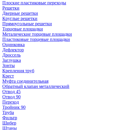
Плоские пластиковые переходы
Решетки
Дверные решетки
Круглые решетки
Прямоугольные решетки
Торцевые площадки
Металические торцевые площадки
Пластиковые торцевые площадки
Оцинковка
Дефлектор
Дроссель
Заглушка
Зонты
Крепления труб
Крест
Муфта соединительная
Обратный клапан металлический
Отвод 45
Отвод 90
Переход
Тройник 90
Труба
Фильтр
Шибер
Штаны