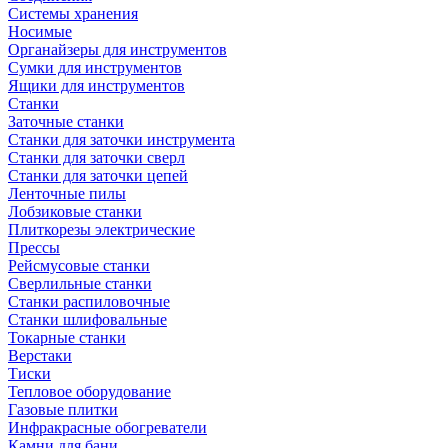
Системы хранения
Носимые
Органайзеры для инструментов
Сумки для инструментов
Ящики для инструментов
Станки
Заточные станки
Станки для заточки инструмента
Станки для заточки сверл
Станки для заточки цепей
Ленточные пилы
Лобзиковые станки
Плиткорезы электрические
Прессы
Рейсмусовые станки
Сверлильные станки
Станки распиловочные
Станки шлифовальные
Токарные станки
Верстаки
Тиски
Тепловое оборудование
Газовые плитки
Инфракрасные обогреватели
Камни для бани