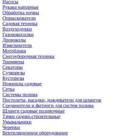
Насосы
Рукава напорные
Обработка почвы
Опрыскиватели
Садовая техника
Воздуходувки
Газонокосилки
Дровоколы
Измельчители
Мотоблоки
Снегоуборочная техника
Триммеры
Секаторы
Сучкорезы
Кусторезы
Ножницы садовые
Сетка
Системы полива
Пистолеты, насадки, дождеватели для шлангов
Соединители и фитинги для систем полива
Шланги садовые поливочные
Тачки садово-строительные
Умывальники
Черенки
Вентиляционное оборудование