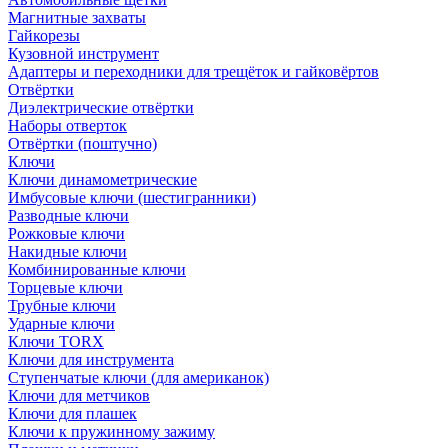
Магнитные захваты
Гайкорезы
Кузовной инструмент
Адаптеры и переходники для трещёток и гайковёртов
Отвёртки
Диэлектрические отвёртки
Наборы отверток
Отвёртки (поштучно)
Ключи
Ключи динамометрические
Имбусовые ключи (шестигранники)
Разводные ключи
Рожковые ключи
Накидные ключи
Комбинированные ключи
Торцевые ключи
Трубные ключи
Ударные ключи
Ключи TORX
Ключи для инструмента
Ступенчатые ключи (для американок)
Ключи для метчиков
Ключи для плашек
Ключи к пружинному зажиму