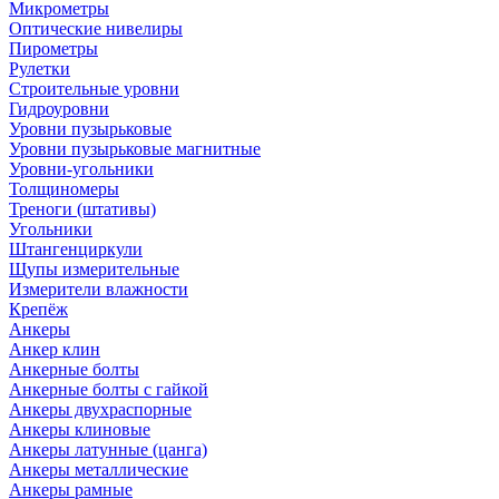
Микрометры
Оптические нивелиры
Пирометры
Рулетки
Строительные уровни
Гидроуровни
Уровни пузырьковые
Уровни пузырьковые магнитные
Уровни-угольники
Толщиномеры
Треноги (штативы)
Угольники
Штангенциркули
Щупы измерительные
Измерители влажности
Крепёж
Анкеры
Анкер клин
Анкерные болты
Анкерные болты с гайкой
Анкеры двухраспорные
Анкеры клиновые
Анкеры латунные (цанга)
Анкеры металлические
Анкеры рамные