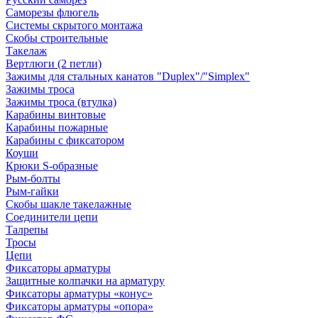
Саморезы флюгель
Системы скрытого монтажа
Скобы строительные
Такелаж
Вертлюги (2 петли)
Зажимы для стальных канатов "Duplex"/"Simplex"
Зажимы троса
Зажимы троса (втулка)
Карабины винтовые
Карабины пожарные
Карабины с фиксатором
Коуши
Крюки S-образные
Рым-болты
Рым-гайки
Скобы шакле такелажные
Соединители цепи
Талрепы
Тросы
Цепи
Фиксаторы арматуры
Защитные колпачки на арматуру
Фиксаторы арматуры «конус»
Фиксаторы арматуры «опора»