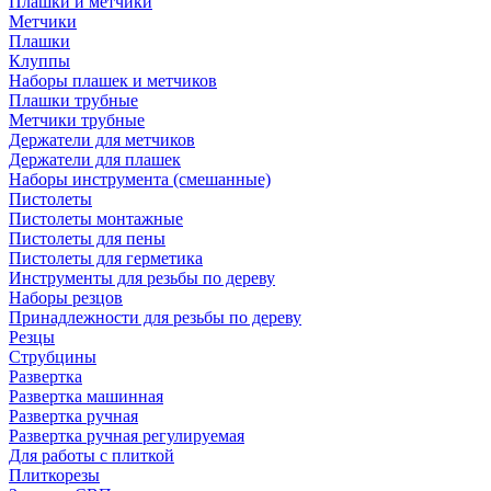
Плашки и метчики
Метчики
Плашки
Клуппы
Наборы плашек и метчиков
Плашки трубные
Метчики трубные
Держатели для метчиков
Держатели для плашек
Наборы инструмента (смешанные)
Пистолеты
Пистолеты монтажные
Пистолеты для пены
Пистолеты для герметика
Инструменты для резьбы по дереву
Наборы резцов
Принадлежности для резьбы по дереву
Резцы
Струбцины
Развертка
Развертка машинная
Развертка ручная
Развертка ручная регулируемая
Для работы с плиткой
Плиткорезы