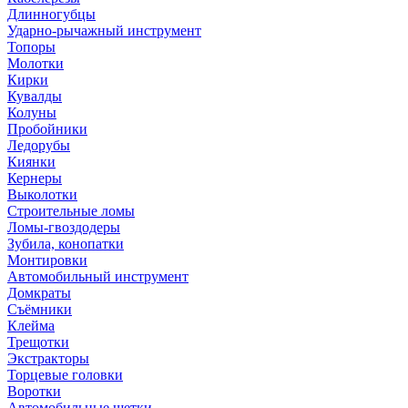
Длинногубцы
Ударно-рычажный инструмент
Топоры
Молотки
Кирки
Кувалды
Колуны
Пробойники
Ледорубы
Киянки
Кернеры
Выколотки
Строительные ломы
Ломы-гвоздодеры
Зубила, конопатки
Монтировки
Автомобильный инструмент
Домкраты
Съёмники
Клейма
Трещотки
Экстракторы
Торцевые головки
Воротки
Автомобильные щетки