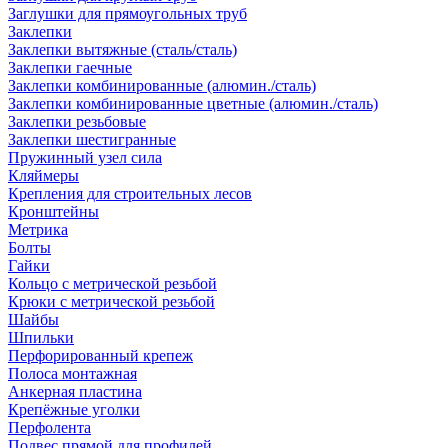
Заглушки для прямоугольных труб
Заклепки
Заклепки вытяжные (сталь/сталь)
Заклепки гаечные
Заклепки комбинированные (алюмин./сталь)
Заклепки комбинированные цветные (алюмин./сталь)
Заклепки резьбовые
Заклепки шестигранные
Пружинный узел сила
Кляймеры
Крепления для строительных лесов
Кронштейны
Метрика
Болты
Гайки
Кольцо с метрической резьбой
Крюки с метрической резьбой
Шайбы
Шпильки
Перфорированный крепеж
Полоса монтажная
Анкерная пластина
Крепёжные уголки
Перфолента
Подвес прямой для профилей