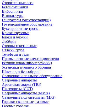
Строительные леса
Бетономешалки
Виброплиты
Вышки-туры
Генераторы (электростанции)
Грузоподъёмное оборудование
Буксировочные тросы
Крюки грузовые
Блоки и блочки
Лебёдки
Стропы текстильные
Стяжки груза
Тельферы и тали
Промышленные электродвигатели
Резчики швов (швонарезчики)
Установки алмазного бурения
Шнеки для бензобуров
Сварочное и паяльное оборудование
Сварочные аппараты
Аргоновая сварка (TIG)
Плазморезы (CUT)
Сварочные аппараты (MMA)
Сварочные полуавтоматы (MIG)
Горелки сварочные, газовые
Газовые горелки