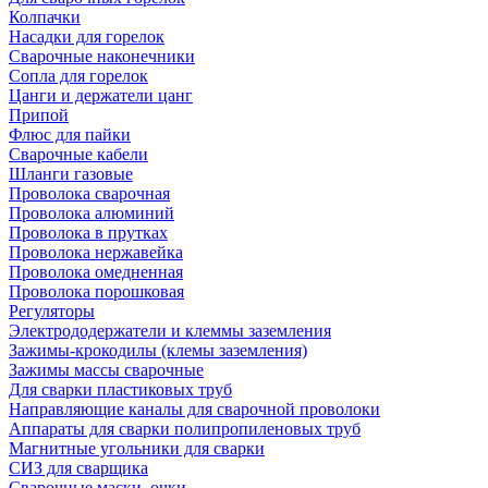
Колпачки
Насадки для горелок
Сварочные наконечники
Сопла для горелок
Цанги и держатели цанг
Припой
Флюс для пайки
Сварочные кабели
Шланги газовые
Проволока сварочная
Проволока алюминий
Проволока в прутках
Проволока нержавейка
Проволока омедненная
Проволока порошковая
Регуляторы
Электрододержатели и клеммы заземления
Зажимы-крокодилы (клемы заземления)
Зажимы массы сварочные
Для сварки пластиковых труб
Направляющие каналы для сварочной проволоки
Аппараты для сварки полипропиленовых труб
Магнитные угольники для сварки
СИЗ для сварщика
Сварочные маски, очки