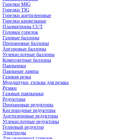
Горелки MIG
Горелки TIG
Горелки ацетиленовые
Горелки кровельные
Плазматроны CUT
Головки горелок
Газовые баллоны
Пропановые баллоны
Аргоновые баллоны
Углекислотные баллоны
Композитные баллоны
Паяльники
Паяльные лампы
Газовая резка
Мундштуки, гильзы для резака
Резаки
Газовые паяльники
Редукторы
Пропановые редукторы
Кислородные редукторы
Ацетиленовые редукторы
Углекислотные редукторы
Гелиевый редуктор
Электроды
Для сварочных горелок