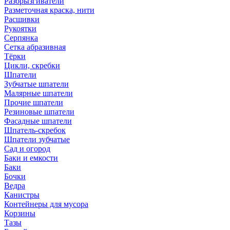
Разбрызгиватели
Разметочная краска, нити
Расшивки
Рукоятки
Серпянка
Сетка абразивная
Тёрки
Цикли, скребки
Шпатели
Зубчатые шпатели
Малярные шпатели
Прочие шпатели
Резиновые шпатели
Фасадные шпатели
Шпатель-скребок
Шпатели зубчатые
Сад и огород
Баки и емкости
Баки
Бочки
Ведра
Канистры
Контейнеры для мусора
Корзины
Тазы