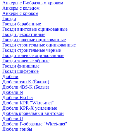
Анкеры с Г-образным крюком
Анкеры с кольцом
Анкеры с крюком
Гвозди
Гвозди барабанные
Гвозди винтовые оцинкованные
Гвозди декоративные
Гвозди ершеные оцинкованные
Гвозди строительные оцинкованные
Гвозди строительные чёрные
Гвозди толевые оцинкованные
Гвозди толевые чёрные
Гвозди финишные
Гвозди шиферные
Дюбели
Дюбели тип К (Ёжики)
Дюбели 4BS-K (Белые)
Дюбели N
Дюбели Fischer
Дюбели KPR "Wkret-met"
Дюбели KPR-Х усиленные
Дюбель кровельный винтовой
Дюбели U
Дюбели Г-образные "Wkret-met"
Дюбели грибы