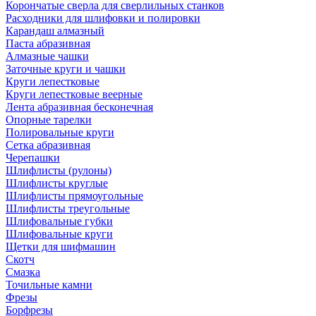
Корончатые сверла для сверлильных станков
Расходники для шлифовки и полировки
Карандаш алмазный
Паста абразивная
Алмазные чашки
Заточные круги и чашки
Круги лепестковые
Круги лепестковые веерные
Лента абразивная бесконечная
Опорные тарелки
Полировальные круги
Сетка абразивная
Черепашки
Шлифлисты (рулоны)
Шлифлисты круглые
Шлифлисты прямоугольные
Шлифлисты треугольные
Шлифовальные губки
Шлифовальные круги
Щетки для шифмашин
Скотч
Смазка
Точильные камни
Фрезы
Борфрезы