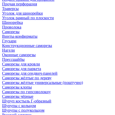
Прочая перфорация
Траверсы
Уголок для шинорейки
Уголок рамный по плоскости
Шинорейка
Проволока
Саморезы
Винты-конфирматы
Глухари
Конструкционные саморезы
Нагели
Оконные саморезы
Прессшайбы
Саморезы для кровли
Саморезы для паркета
Саморезы для сендвич-панелей
Саморезы жёлтые по дереву
Саморезы жёлтые универсальные (поштучно)
Саморезы клопы
Саморезы по гипсоволокну
Саморезы чёрные
Шуруп костыль Г-образный
Шурупы с кольцом
Шурупы с полукольцом
Русский саморез