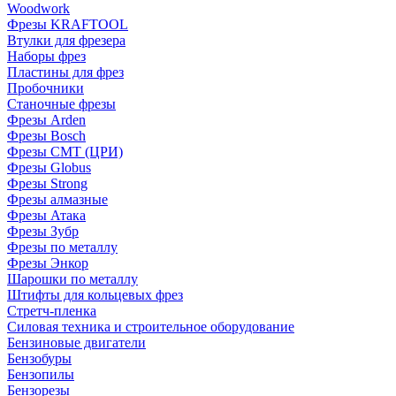
Woodwork
Фрезы KRAFTOOL
Втулки для фрезера
Наборы фрез
Пластины для фрез
Пробочники
Станочные фрезы
Фрезы Arden
Фрезы Bosch
Фрезы CMT (ЦРИ)
Фрезы Globus
Фрезы Strong
Фрезы алмазные
Фрезы Атака
Фрезы Зубр
Фрезы по металлу
Фрезы Энкор
Шарошки по металлу
Штифты для кольцевых фрез
Стретч-пленка
Силовая техника и строительное оборудование
Бензиновые двигатели
Бензобуры
Бензопилы
Бензорезы