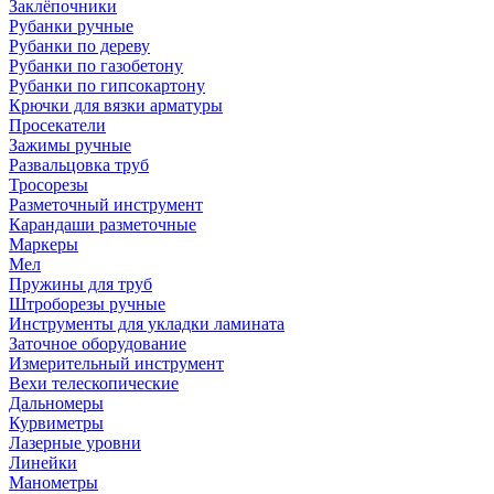
Заклёпочники
Рубанки ручные
Рубанки по дереву
Рубанки по газобетону
Рубанки по гипсокартону
Крючки для вязки арматуры
Просекатели
Зажимы ручные
Развальцовка труб
Тросорезы
Разметочный инструмент
Карандаши разметочные
Маркеры
Мел
Пружины для труб
Штроборезы ручные
Инструменты для укладки ламината
Заточное оборудование
Измерительный инструмент
Вехи телескопические
Дальномеры
Курвиметры
Лазерные уровни
Линейки
Манометры