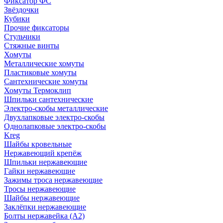
Фиксатор ФС
Звёздочки
Кубики
Прочие фиксаторы
Стульчики
Стяжные винты
Хомуты
Металлические хомуты
Пластиковые хомуты
Сантехнические хомуты
Хомуты Термоклип
Шпильки сантехнические
Электро-скобы металлические
Двухлапковые электро-скобы
Однолапковые электро-скобы
Kreg
Шайбы кровельные
Нержавеющий крепёж
Шпильки нержавеющие
Гайки нержавеющие
Зажимы троса нержавеющие
Тросы нержавеющие
Шайбы нержавеющие
Заклёпки нержавеющие
Болты нержавейка (А2)