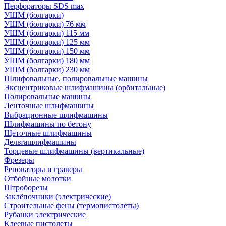
Перфораторы SDS max
УШМ (болгарки)
УШМ (болгарки) 76 мм
УШМ (болгарки) 115 мм
УШМ (болгарки) 125 мм
УШМ (болгарки) 150 мм
УШМ (болгарки) 180 мм
УШМ (болгарки) 230 мм
Шлифовальные, полировальные машины
Эксцентриковые шлифмашины (орбитальные)
Полировальные машины
Ленточные шлифмашины
Вибрационные шлифмашины
Шлифмашины по бетону
Щеточные шлифмашины
Дельташлифмашины
Торцевые шлифмашины (вертикальные)
Фрезеры
Реноваторы и граверы
Отбойные молотки
Штроборезы
Заклёпочники (электрические)
Строительные фены (термопистолеты)
Рубанки электрические
Клеевые пистолеты