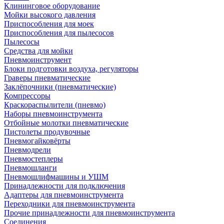
Клининговое оборудование
Мойки высокого давления
Приспособления для моек
Приспособления для пылесосов
Пылесосы
Средства для мойки
Пневмоинструмент
Блоки подготовки воздуха, регуляторы
Граверы пневматические
Заклёпочники (пневматические)
Компрессоры
Краскораспылители (пневмо)
Наборы пневмоинструмента
Отбойные молотки пневматические
Пистолеты продувочные
Пневмогайковёрты
Пневмодрели
Пневмостеплеры
Пневмошланги
Пневмошлифмашины и УШМ
Принадлежности для подключения
Адаптеры для пневмоинструмента
Переходники для пневмоинструмента
Прочие принадлежности для пневмоинструмента
Соединения