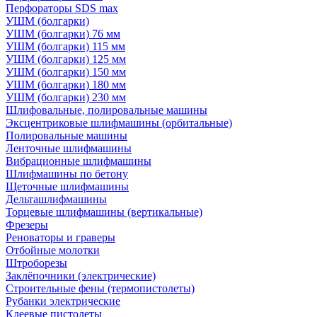
Перфораторы SDS max
УШМ (болгарки)
УШМ (болгарки) 76 мм
УШМ (болгарки) 115 мм
УШМ (болгарки) 125 мм
УШМ (болгарки) 150 мм
УШМ (болгарки) 180 мм
УШМ (болгарки) 230 мм
Шлифовальные, полировальные машины
Эксцентриковые шлифмашины (орбитальные)
Полировальные машины
Ленточные шлифмашины
Вибрационные шлифмашины
Шлифмашины по бетону
Щеточные шлифмашины
Дельташлифмашины
Торцевые шлифмашины (вертикальные)
Фрезеры
Реноваторы и граверы
Отбойные молотки
Штроборезы
Заклёпочники (электрические)
Строительные фены (термопистолеты)
Рубанки электрические
Клеевые пистолеты