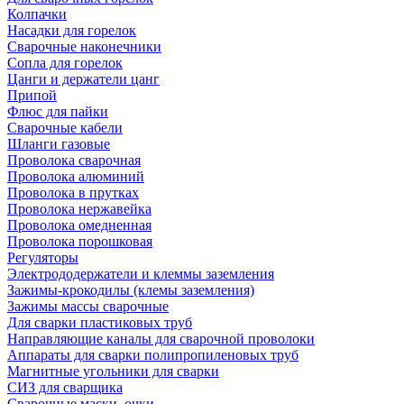
Колпачки
Насадки для горелок
Сварочные наконечники
Сопла для горелок
Цанги и держатели цанг
Припой
Флюс для пайки
Сварочные кабели
Шланги газовые
Проволока сварочная
Проволока алюминий
Проволока в прутках
Проволока нержавейка
Проволока омедненная
Проволока порошковая
Регуляторы
Электрододержатели и клеммы заземления
Зажимы-крокодилы (клемы заземления)
Зажимы массы сварочные
Для сварки пластиковых труб
Направляющие каналы для сварочной проволоки
Аппараты для сварки полипропиленовых труб
Магнитные угольники для сварки
СИЗ для сварщика
Сварочные маски, очки