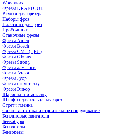
Woodwork
Фрезы KRAFTOOL
Втулки для фрезера
Наборы фрез
Пластины для фрез
Пробочники
Станочные фрезы
Фрезы Arden
Фрезы Bosch
Фрезы CMT (ЦРИ)
Фрезы Globus
Фрезы Strong
Фрезы алмазные
Фрезы Атака
Фрезы Зубр
Фрезы по металлу
Фрезы Энкор
Шарошки по металлу
Штифты для кольцевых фрез
Стретч-пленка
Силовая техника и строительное оборудование
Бензиновые двигатели
Бензобуры
Бензопилы
Бензорезы