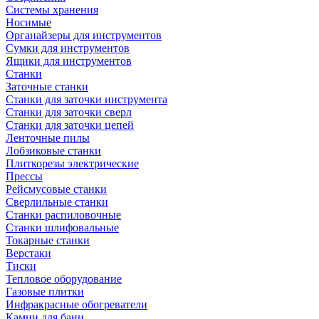
Системы хранения
Носимые
Органайзеры для инструментов
Сумки для инструментов
Ящики для инструментов
Станки
Заточные станки
Станки для заточки инструмента
Станки для заточки сверл
Станки для заточки цепей
Ленточные пилы
Лобзиковые станки
Плиткорезы электрические
Прессы
Рейсмусовые станки
Сверлильные станки
Станки распиловочные
Станки шлифовальные
Токарные станки
Верстаки
Тиски
Тепловое оборудование
Газовые плитки
Инфракрасные обогреватели
Камни для бани