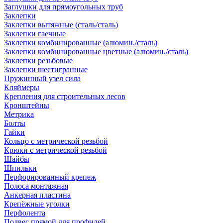
Заглушки для прямоугольных труб
Заклепки
Заклепки вытяжные (сталь/сталь)
Заклепки гаечные
Заклепки комбинированные (алюмин./сталь)
Заклепки комбинированные цветные (алюмин./сталь)
Заклепки резьбовые
Заклепки шестигранные
Пружинный узел сила
Кляймеры
Крепления для строительных лесов
Кронштейны
Метрика
Болты
Гайки
Кольцо с метрической резьбой
Крюки с метрической резьбой
Шайбы
Шпильки
Перфорированный крепеж
Полоса монтажная
Анкерная пластина
Крепёжные уголки
Перфолента
Подвес прямой для профилей