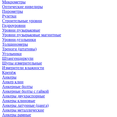
Микрометры
Оптические нивелиры
Пирометры
Рулетки
Строительные уровни
Гидроуровни
Уровни пузырьковые
Уровни пузырьковые магнитные
Уровни-угольники
Толщиномеры
Треноги (штативы)
Угольники
Штангенциркули
Щупы измерительные
Измерители влажности
Крепёж
Анкеры
Анкер клин
Анкерные болты
Анкерные болты с гайкой
Анкеры двухраспорные
Анкеры клиновые
Анкеры латунные (цанга)
Анкеры металлические
Анкеры рамные