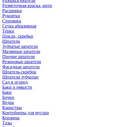
Разбрызгиватели
Разметочная краска, нити
Расшивки
Рукоятки
Серпянка
Сетка абразивная
Тёрки
Цикли, скребки
Шпатели
Зубчатые шпатели
Малярные шпатели
Прочие шпатели
Резиновые шпатели
Фасадные шпатели
Шпатель-скребок
Шпатели зубчатые
Сад и огород
Баки и емкости
Баки
Бочки
Ведра
Канистры
Контейнеры для мусора
Корзины
Тазы