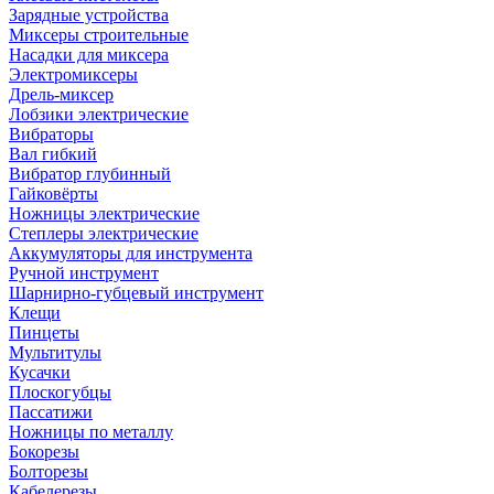
Зарядные устройства
Миксеры строительные
Насадки для миксера
Электромиксеры
Дрель-миксер
Лобзики электрические
Вибраторы
Вал гибкий
Вибратор глубинный
Гайковёрты
Ножницы электрические
Степлеры электрические
Аккумуляторы для инструмента
Ручной инструмент
Шарнирно-губцевый инструмент
Клещи
Пинцеты
Мультитулы
Кусачки
Плоскогубцы
Пассатижи
Ножницы по металлу
Бокорезы
Болторезы
Кабелерезы