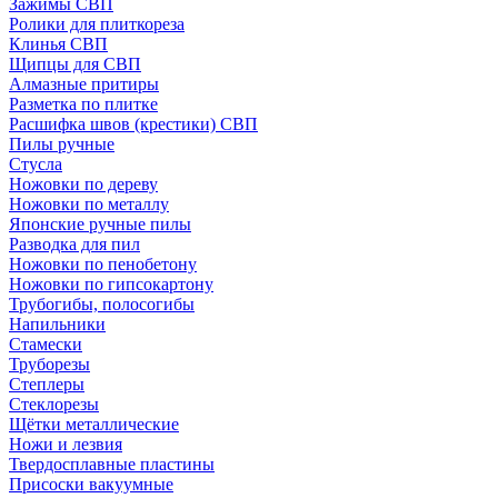
Зажимы СВП
Ролики для плиткореза
Клинья СВП
Щипцы для СВП
Алмазные притиры
Разметка по плитке
Расшифка швов (крестики) СВП
Пилы ручные
Стусла
Ножовки по дереву
Ножовки по металлу
Японские ручные пилы
Разводка для пил
Ножовки по пенобетону
Ножовки по гипсокартону
Трубогибы, полосогибы
Напильники
Стамески
Труборезы
Степлеры
Стеклорезы
Щётки металлические
Ножи и лезвия
Твердосплавные пластины
Присоски вакуумные