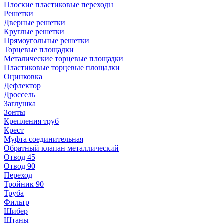
Плоские пластиковые переходы
Решетки
Дверные решетки
Круглые решетки
Прямоугольные решетки
Торцевые площадки
Металические торцевые площадки
Пластиковые торцевые площадки
Оцинковка
Дефлектор
Дроссель
Заглушка
Зонты
Крепления труб
Крест
Муфта соединительная
Обратный клапан металлический
Отвод 45
Отвод 90
Переход
Тройник 90
Труба
Фильтр
Шибер
Штаны