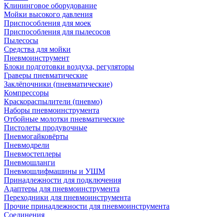
Клининговое оборудование
Мойки высокого давления
Приспособления для моек
Приспособления для пылесосов
Пылесосы
Средства для мойки
Пневмоинструмент
Блоки подготовки воздуха, регуляторы
Граверы пневматические
Заклёпочники (пневматические)
Компрессоры
Краскораспылители (пневмо)
Наборы пневмоинструмента
Отбойные молотки пневматические
Пистолеты продувочные
Пневмогайковёрты
Пневмодрели
Пневмостеплеры
Пневмошланги
Пневмошлифмашины и УШМ
Принадлежности для подключения
Адаптеры для пневмоинструмента
Переходники для пневмоинструмента
Прочие принадлежности для пневмоинструмента
Соединения