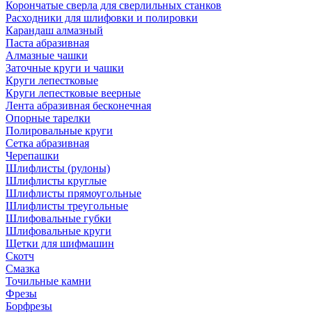
Корончатые сверла для сверлильных станков
Расходники для шлифовки и полировки
Карандаш алмазный
Паста абразивная
Алмазные чашки
Заточные круги и чашки
Круги лепестковые
Круги лепестковые веерные
Лента абразивная бесконечная
Опорные тарелки
Полировальные круги
Сетка абразивная
Черепашки
Шлифлисты (рулоны)
Шлифлисты круглые
Шлифлисты прямоугольные
Шлифлисты треугольные
Шлифовальные губки
Шлифовальные круги
Щетки для шифмашин
Скотч
Смазка
Точильные камни
Фрезы
Борфрезы