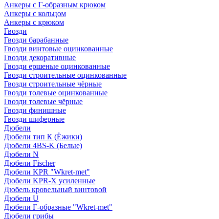
Анкеры с Г-образным крюком
Анкеры с кольцом
Анкеры с крюком
Гвозди
Гвозди барабанные
Гвозди винтовые оцинкованные
Гвозди декоративные
Гвозди ершеные оцинкованные
Гвозди строительные оцинкованные
Гвозди строительные чёрные
Гвозди толевые оцинкованные
Гвозди толевые чёрные
Гвозди финишные
Гвозди шиферные
Дюбели
Дюбели тип К (Ёжики)
Дюбели 4BS-K (Белые)
Дюбели N
Дюбели Fischer
Дюбели KPR "Wkret-met"
Дюбели KPR-Х усиленные
Дюбель кровельный винтовой
Дюбели U
Дюбели Г-образные "Wkret-met"
Дюбели грибы