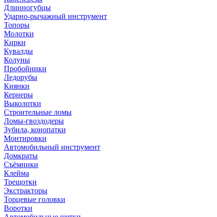
Длинногубцы
Ударно-рычажный инструмент
Топоры
Молотки
Кирки
Кувалды
Колуны
Пробойники
Ледорубы
Киянки
Кернеры
Выколотки
Строительные ломы
Ломы-гвоздодеры
Зубила, конопатки
Монтировки
Автомобильный инструмент
Домкраты
Съёмники
Клейма
Трещотки
Экстракторы
Торцевые головки
Воротки
Автомобильные щетки