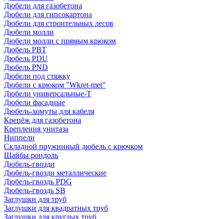
Дюбели для газобетона
Дюбели для гипсокартона
Дюбели для строительных лесов
Дюбели молли
Дюбели молли с прямым крюком
Дюбель PBT
Дюбель PDU
Дюбель PND
Дюбели под стяжку
Дюбели с крюком "Wkret-met"
Дюбели универсальные-Т
Дюбели фасадные
Дюбель-хомуты для кабеля
Крепёж для газобетона
Крепления унитаза
Ниппели
Складной пружинный дюбель с крючком
Шайбы рондоль
Дюбель-гвозди
Дюбель-гвозди металлические
Дюбель-гвоздь PDG
Дюбель-гвоздь SB
Заглушки для труб
Заглушки для квадратных труб
Заглушки для круглых труб