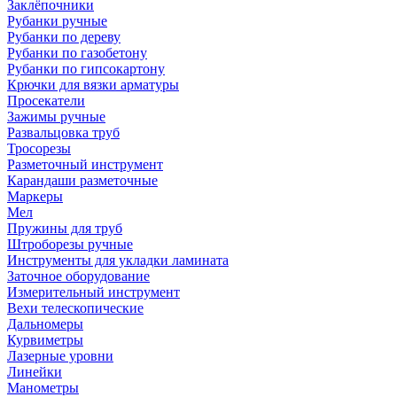
Заклёпочники
Рубанки ручные
Рубанки по дереву
Рубанки по газобетону
Рубанки по гипсокартону
Крючки для вязки арматуры
Просекатели
Зажимы ручные
Развальцовка труб
Тросорезы
Разметочный инструмент
Карандаши разметочные
Маркеры
Мел
Пружины для труб
Штроборезы ручные
Инструменты для укладки ламината
Заточное оборудование
Измерительный инструмент
Вехи телескопические
Дальномеры
Курвиметры
Лазерные уровни
Линейки
Манометры