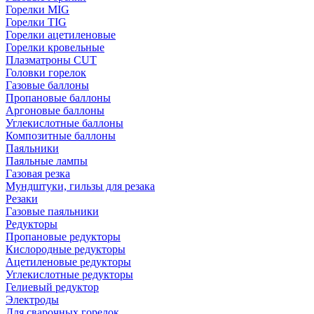
Горелки MIG
Горелки TIG
Горелки ацетиленовые
Горелки кровельные
Плазматроны CUT
Головки горелок
Газовые баллоны
Пропановые баллоны
Аргоновые баллоны
Углекислотные баллоны
Композитные баллоны
Паяльники
Паяльные лампы
Газовая резка
Мундштуки, гильзы для резака
Резаки
Газовые паяльники
Редукторы
Пропановые редукторы
Кислородные редукторы
Ацетиленовые редукторы
Углекислотные редукторы
Гелиевый редуктор
Электроды
Для сварочных горелок