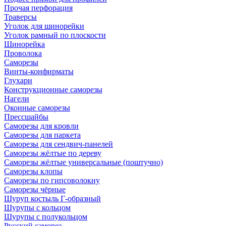
Прочая перфорация
Траверсы
Уголок для шинорейки
Уголок рамный по плоскости
Шинорейка
Проволока
Саморезы
Винты-конфирматы
Глухари
Конструкционные саморезы
Нагели
Оконные саморезы
Прессшайбы
Саморезы для кровли
Саморезы для паркета
Саморезы для сендвич-панелей
Саморезы жёлтые по дереву
Саморезы жёлтые универсальные (поштучно)
Саморезы клопы
Саморезы по гипсоволокну
Саморезы чёрные
Шуруп костыль Г-образный
Шурупы с кольцом
Шурупы с полукольцом
Русский саморез