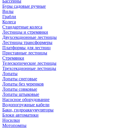
Бассейны
Буры садовые ручные
Вилы
Грабли
Колеса
Стандартные колеса
Лестницы и стремянки
Двухсекционные лестницы
Лестницы трансформеры
Платформы для лестниц
Приставные лестницы
Стремянки
Телескопические лестницы
Трехсекционные лестницы
Лопаты
Лопаты снеговые
Лопаты без черенков
Лопаты совковые
Лопаты штыковые
Насосное оборудование
Водопогружные кабели
Баки, гидроаккумуляторы
Блоки автоматики
Носилки
Мотопомпы