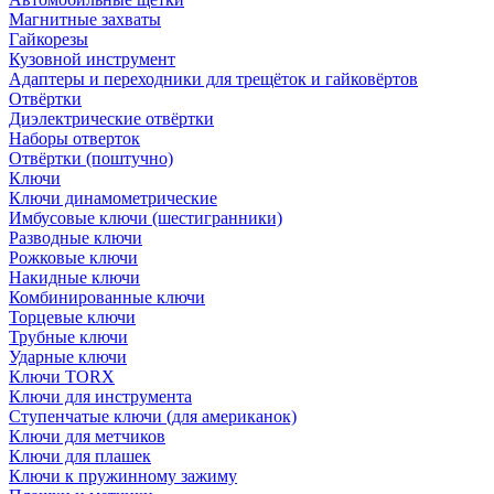
Магнитные захваты
Гайкорезы
Кузовной инструмент
Адаптеры и переходники для трещёток и гайковёртов
Отвёртки
Диэлектрические отвёртки
Наборы отверток
Отвёртки (поштучно)
Ключи
Ключи динамометрические
Имбусовые ключи (шестигранники)
Разводные ключи
Рожковые ключи
Накидные ключи
Комбинированные ключи
Торцевые ключи
Трубные ключи
Ударные ключи
Ключи TORX
Ключи для инструмента
Ступенчатые ключи (для американок)
Ключи для метчиков
Ключи для плашек
Ключи к пружинному зажиму