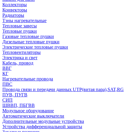
Коллекторы
Конвекторы
Радиаторы
Тэны нагревательные
Тепловые завесы
Тепловые пушки
Газовые тепловые пушки
Дизельные тепловые пушки
Электрические тепловые пушки
Тепловентиляторы
Электрика и свет
Кабель, провод
ВВГ
КГ
Нагревательные провода
ПВС
Провода связи и передачи данных UTP(витая пара),SAT,RG
ПУВ, ПУГВ
СИП
ШВВП, ПБГВВ
Модульное оборудование
Автоматические выключатели
Дополнительные модульные устройства
Устройства дифференциальной защиты
Заказные позиции