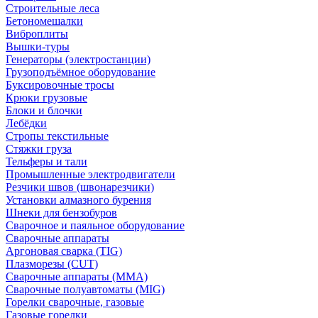
Строительные леса
Бетономешалки
Виброплиты
Вышки-туры
Генераторы (электростанции)
Грузоподъёмное оборудование
Буксировочные тросы
Крюки грузовые
Блоки и блочки
Лебёдки
Стропы текстильные
Стяжки груза
Тельферы и тали
Промышленные электродвигатели
Резчики швов (швонарезчики)
Установки алмазного бурения
Шнеки для бензобуров
Сварочное и паяльное оборудование
Сварочные аппараты
Аргоновая сварка (TIG)
Плазморезы (CUT)
Сварочные аппараты (MMA)
Сварочные полуавтоматы (MIG)
Горелки сварочные, газовые
Газовые горелки