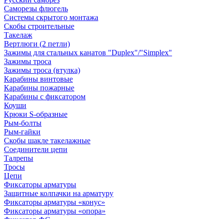
Саморезы флюгель
Системы скрытого монтажа
Скобы строительные
Такелаж
Вертлюги (2 петли)
Зажимы для стальных канатов "Duplex"/"Simplex"
Зажимы троса
Зажимы троса (втулка)
Карабины винтовые
Карабины пожарные
Карабины с фиксатором
Коуши
Крюки S-образные
Рым-болты
Рым-гайки
Скобы шакле такелажные
Соединители цепи
Талрепы
Тросы
Цепи
Фиксаторы арматуры
Защитные колпачки на арматуру
Фиксаторы арматуры «конус»
Фиксаторы арматуры «опора»