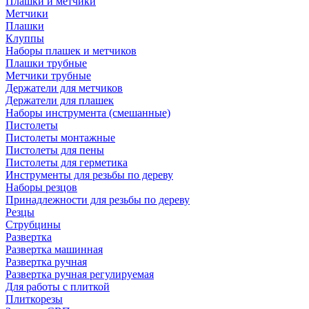
Плашки и метчики
Метчики
Плашки
Клуппы
Наборы плашек и метчиков
Плашки трубные
Метчики трубные
Держатели для метчиков
Держатели для плашек
Наборы инструмента (смешанные)
Пистолеты
Пистолеты монтажные
Пистолеты для пены
Пистолеты для герметика
Инструменты для резьбы по дереву
Наборы резцов
Принадлежности для резьбы по дереву
Резцы
Струбцины
Развертка
Развертка машинная
Развертка ручная
Развертка ручная регулируемая
Для работы с плиткой
Плиткорезы