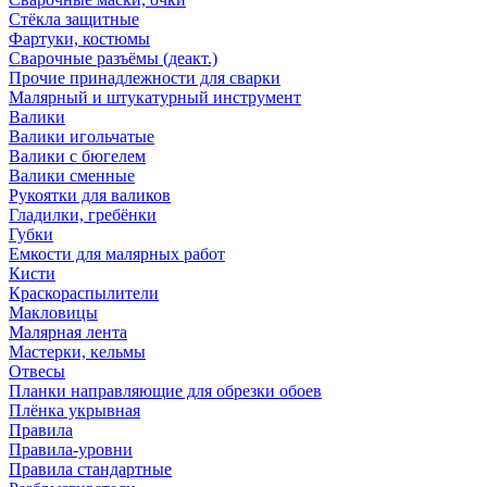
Стёкла защитные
Фартуки, костюмы
Сварочные разъёмы (деакт.)
Прочие принадлежности для сварки
Малярный и штукатурный инструмент
Валики
Валики игольчатые
Валики с бюгелем
Валики сменные
Рукоятки для валиков
Гладилки, гребёнки
Губки
Емкости для малярных работ
Кисти
Краскораспылители
Макловицы
Малярная лента
Мастерки, кельмы
Отвесы
Планки направляющие для обрезки обоев
Плёнка укрывная
Правила
Правила-уровни
Правила стандартные