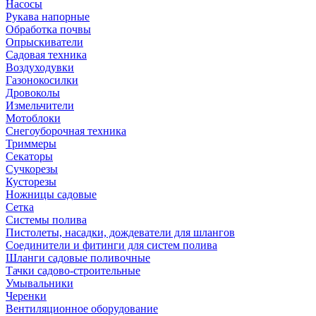
Насосы
Рукава напорные
Обработка почвы
Опрыскиватели
Садовая техника
Воздуходувки
Газонокосилки
Дровоколы
Измельчители
Мотоблоки
Снегоуборочная техника
Триммеры
Секаторы
Сучкорезы
Кусторезы
Ножницы садовые
Сетка
Системы полива
Пистолеты, насадки, дождеватели для шлангов
Соединители и фитинги для систем полива
Шланги садовые поливочные
Тачки садово-строительные
Умывальники
Черенки
Вентиляционное оборудование