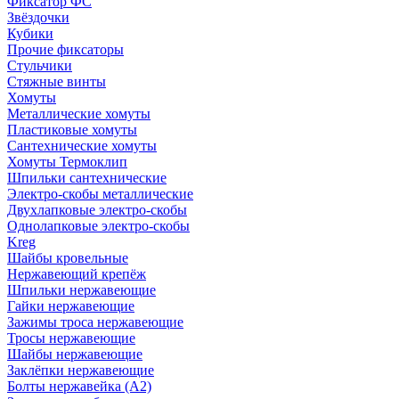
Фиксатор ФС
Звёздочки
Кубики
Прочие фиксаторы
Стульчики
Стяжные винты
Хомуты
Металлические хомуты
Пластиковые хомуты
Сантехнические хомуты
Хомуты Термоклип
Шпильки сантехнические
Электро-скобы металлические
Двухлапковые электро-скобы
Однолапковые электро-скобы
Kreg
Шайбы кровельные
Нержавеющий крепёж
Шпильки нержавеющие
Гайки нержавеющие
Зажимы троса нержавеющие
Тросы нержавеющие
Шайбы нержавеющие
Заклёпки нержавеющие
Болты нержавейка (А2)